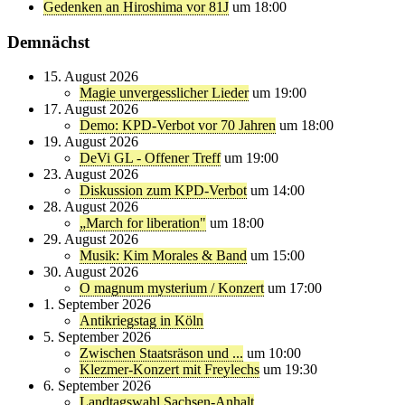
Gedenken an Hiroshima vor 81J
um 18:00
Demnächst
15. August 2026
Magie unvergesslicher Lieder
um 19:00
17. August 2026
Demo: KPD-Verbot vor 70 Jahren
um 18:00
19. August 2026
DeVi GL - Offener Treff
um 19:00
23. August 2026
Diskussion zum KPD-Verbot
um 14:00
28. August 2026
„March for liberation"
um 18:00
29. August 2026
Musik: Kim Morales & Band
um 15:00
30. August 2026
O magnum mysterium / Konzert
um 17:00
1. September 2026
Antikriegstag in Köln
5. September 2026
Zwischen Staatsräson und ...
um 10:00
Klezmer-Konzert mit Freylechs
um 19:30
6. September 2026
Landtagswahl Sachsen-Anhalt