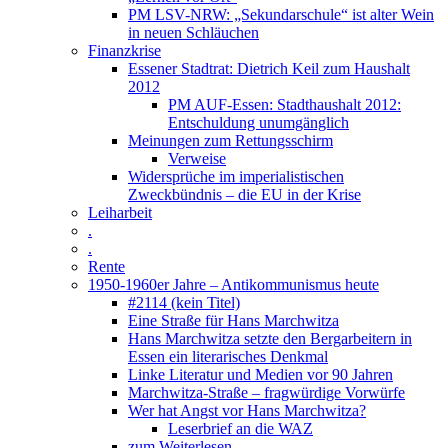
PM LSV-NRW: „Sekundarschule“ ist alter Wein
in neuen Schläuchen
Finanzkrise
Essener Stadtrat: Dietrich Keil zum Haushalt
2012
PM AUF-Essen: Stadthaushalt 2012:
Entschuldung unumgänglich
Meinungen zum Rettungsschirm
Verweise
Widersprüche im imperialistischen
Zweckbündnis – die EU in der Krise
Leiharbeit
.
.
Rente
1950-1960er Jahre – Antikommunismus heute
#2114 (kein Titel)
Eine Straße für Hans Marchwitza
Hans Marchwitza setzte den Bergarbeitern in
Essen ein literarisches Denkmal
Linke Literatur und Medien vor 90 Jahren
Marchwitza-Straße – fragwürdige Vorwürfe
Wer hat Angst vor Hans Marchwitza?
Leserbrief an die WAZ
zum Weiterlesen