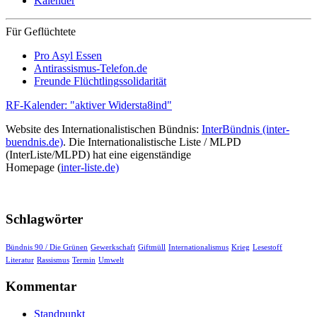
Kalender
Für Geflüchtete
Pro Asyl Essen
Antirassismus-Telefon.de
Freunde Flüchtlingssolidarität
RF-Kalender: "aktiver Widersta8ind"
Website des Internationalistischen Bündnis:
InterBündnis (inter-
buendnis.de)
. Die Internationalistische Liste / MLPD
(InterListe/MLPD) hat eine eigenständige
Homepage (
inter-liste.de)
Schlagwörter
Bündnis 90 / Die Grünen
Gewerkschaft
Giftmüll
Internationalismus
Krieg
Lesestoff
Literatur
Rassismus
Termin
Umwelt
Kommentar
Standpunkt