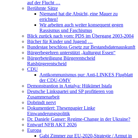
auf der Flucht …
Berühmte Sätze
Niemand hat die Absicht, eine Mauer zu
errichten!
Wir arbeiten auch weiter konsequent gegen
Rassismus und Faschismus
Blick zurück nach vorn: PDS im Übergang 2003-2004
Bücher für Kinder und Jugend …
Bundestag beschloss Gesetz zur Bestandsdatenauskunft
Bürgerbegehren unterstützt „kulturgut Essen“
Bürgerbeteiligung Bürgerentscheid
Ratsbürgerentscheid
CDU
Antikommunismus pur: Anti-LINKES Flugblatt
der CDU-OMV
Demonstrantion in Antalya: Hükümet Istafa
Deutsche Linkspartei und SP profitieren von
Zusammenarbeit
Dobrindt nervt
Dokumentiert: Thesenpapier Linke
Einwanderungspolitik
Dr. Daniele Ganser: Regime-Change in der Ukraine?
Entwurf NFB AKT 2026
Europa
Gabi Zimmer zur EU-2020-Strategie / Armut in