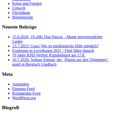
Krieg und Frieden
Umwelt
Flüchtlinge
Bürgerrechte
Neueste Beiträge
15.8.2026, 19-20h: Duo Pascal – Magie unvergesslicher
Lieder
23.7.2023: Gaza: Wie ist medizinische Hilfe möglich?
Explosion in Leverkusen 2021 / Fünf Jahre danach
70 Jahre KPD‑Verbot: Kundgebung am 17.8.
10.7.2026: Aeham Ahmad, der „Pianist aus den Trümmern“,
spielt in Bergisch Gladbach
Meta
Anmelden
Eintrags-Feed
Kommentar-Feed
WordPress.org
Blogroll