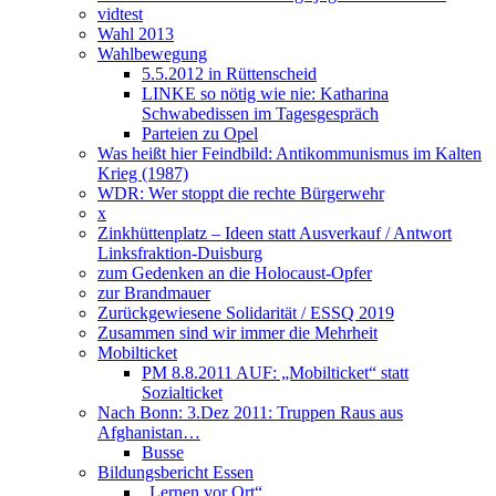
vidtest
Wahl 2013
Wahlbewegung
5.5.2012 in Rüttenscheid
LINKE so nötig wie nie: Katharina
Schwabedissen im Tagesgespräch
Parteien zu Opel
Was heißt hier Feindbild: Antikommunismus im Kalten
Krieg (1987)
WDR: Wer stoppt die rechte Bürgerwehr
x
Zinkhüttenplatz – Ideen statt Ausverkauf / Antwort
Linksfraktion-Duisburg
zum Gedenken an die Holocaust-Opfer
zur Brandmauer
Zurückgewiesene Solidarität / ESSQ 2019
Zusammen sind wir immer die Mehrheit
Mobilticket
PM 8.8.2011 AUF: „Mobilticket“ statt
Sozialticket
Nach Bonn: 3.Dez 2011: Truppen Raus aus
Afghanistan…
Busse
Bildungsbericht Essen
„Lernen vor Ort“