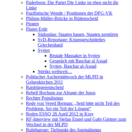
Paderborn: Die Partei Die Linke ist eben nicht die
Linke
Pazifistische Wende / Positionen der DFG-VK
Philipp-Müller-Brücke in Rüttenscheid
Piraten
Planet Erde
Südsudan: Staaten bauen, Staaten zerstören
SvD-Reportage: Krisengeschütteltes
Griechenland
Syrien
Brutale Massaker in Syrien
Gespräch mit Baschar al Assad
Syrien, Baschar al-Assad
Streiks weltweit…
Politischer Aschermittwoch der MLPD in
Gelsenkirchen 2011
Ratsbürgerentscheid
Rebell Bochum zur Absage der Jusos
Rechter Populismus
Rede von Vered Berman: „Seid bitte nicht Teil des
Problems. Sei ein Teil der Lösung“
Reden ESSQ 28.April 2012 in Kray
RF-Interview mit Stefan Engel und Gabi Gärtner zum
Wechsel in der MLPD
Ruhrbarone: Tiefpunkt des Journalismus