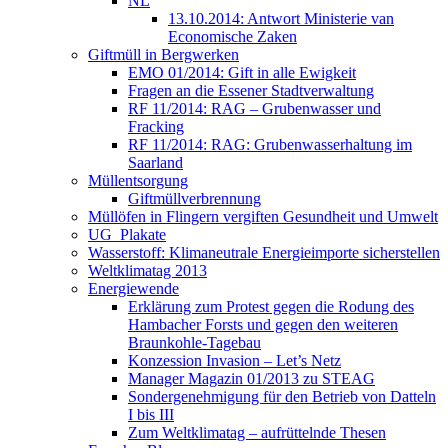
NL
13.10.2014: Antwort Ministerie van
Economische Zaken
Giftmüll in Bergwerken
EMO 01/2014: Gift in alle Ewigkeit
Fragen an die Essener Stadtverwaltung
RF 11/2014: RAG – Grubenwasser und
Fracking
RF 11/2014: RAG: Grubenwasserhaltung im
Saarland
Müllentsorgung
Giftmüllverbrennung
Müllöfen in Flingern vergiften Gesundheit und Umwelt
UG_Plakate
Wasserstoff: Klimaneutrale Energieimporte sicherstellen
Weltklimatag 2013
Energiewende
Erklärung zum Protest gegen die Rodung des
Hambacher Forsts und gegen den weiteren
Braunkohle-Tagebau
Konzession Invasion – Let’s Netz
Manager Magazin 01/2013 zu STEAG
Sondergenehmigung für den Betrieb von Datteln
I bis III
Zum Weltklimatag – aufrüttelnde Thesen