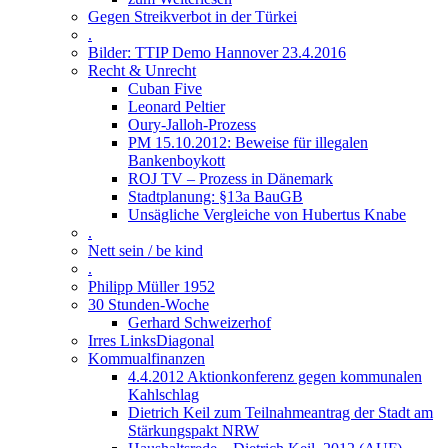
Gegen Streikverbot in der Türkei
.
Bilder: TTIP Demo Hannover 23.4.2016
Recht & Unrecht
Cuban Five
Leonard Peltier
Oury-Jalloh-Prozess
PM 15.10.2012: Beweise für illegalen
Bankenboykott
ROJ TV – Prozess in Dänemark
Stadtplanung: §13a BauGB
Unsägliche Vergleiche von Hubertus Knabe
.
Nett sein / be kind
.
Philipp Müller 1952
30 Stunden-Woche
Gerhard Schweizerhof
Irres LinksDiagonal
Kommualfinanzen
4.4.2012 Aktionkonferenz gegen kommunalen
Kahlschlag
Dietrich Keil zum Teilnahmeantrag der Stadt am
Stärkungspakt NRW