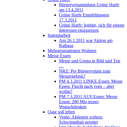
Bürgerversammlung Grüne Harfe
am 13.4.2011
Grüne Harfe Empfehlungen
17.3.2011
Grüne Harfe: legitim, sich für eigene
Interessen einzusetzen
Jugendarbeit
Am 26.1.2011 war Aktion am
Rathaus
Mehrgenerationen Wohnen
Messe Essen
Messe und Gruga in Bild und Ton
…
NRZ: Per Bürgervotum zum
Messergebnis?
PM 4.3.2011 LINKE.Essen: Messe
Essen: Flucht nach vorn – aber
wohin?
PM 7.3.2011 AUF.Essen: Messe
Essen: 200 Mio teures
Wunschdenken
Oase soll leben
Venlo: Aktionen wirken:
Schwimmbad gerettet