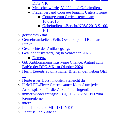
DFG-VK
Menschenwürde, Vielfalt und Geheimdienst
Frauenverband Courage braucht Unterstützung
Courage zum Gerichtstermin am
16.6.2015
Geheimdienst-Bericht-NRW 2013 S.100-
101
gelöschtes Zitat
Gemeinsamkeiten: Felix Oekentorp und Reinhard
Funke
Geschichte des Antikriegstags
Gesundheitsversorgung in Schweden 2023
Demenz
Gib Antikommunismus keine Chance: Antrag zum
BuKo der DFG-VK im Oktober 2024
Herrn Eggerts automatischer Brief an den lieben Olaf
…
Heute ist es Horst, morgen vielleicht du
IL/MLPD-Flyer: Gemeinsamer Kampf um jeden
Arbeitsplatz – für die Zukunft der Jugend!
immer wieder freitags: 13.4, 11.5, 8.6: MLPD zum
Kennenlernen
intern
Irans Linke und MLPD LINKE
J’accuse, ich klage an