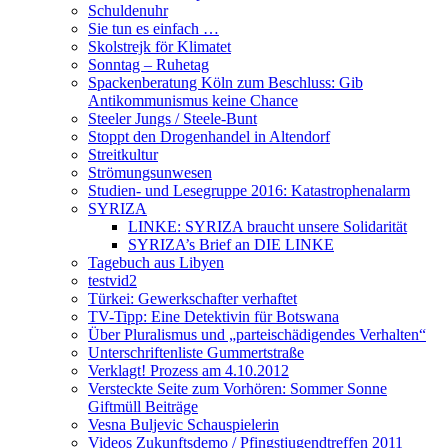
Schuldenuhr
Sie tun es einfach …
Skolstrejk för Klimatet
Sonntag – Ruhetag
Spackenberatung Köln zum Beschluss: Gib
Antikommunismus keine Chance
Steeler Jungs / Steele-Bunt
Stoppt den Drogenhandel in Altendorf
Streitkultur
Strömungsunwesen
Studien- und Lesegruppe 2016: Katastrophenalarm
SYRIZA
LINKE: SYRIZA braucht unsere Solidarität
SYRIZA’s Brief an DIE LINKE
Tagebuch aus Libyen
testvid2
Türkei: Gewerkschafter verhaftet
TV-Tipp: Eine Detektivin für Botswana
Über Pluralismus und „parteischädigendes Verhalten“
Unterschriftenliste Gummertstraße
Verklagt! Prozess am 4.10.2012
Versteckte Seite zum Vorhören: Sommer Sonne
Giftmüll Beiträge
Vesna Buljevic Schauspielerin
Videos Zukunftsdemo / Pfingstjugendtreffen 2011