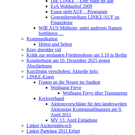
DIE LINKE – Eine Stadt für alle
EsA Wahlaufruf 2009
Essen steht AUF – Programm
Gegenüberstellung LINKE/AUF zu
Finanzkrise
WIR AUS Mülheim, unter anderem Namen
fortführen …
Kommunikation
Hören und Sehen
Kray shredder vid
Kritik zur geplanten Friedensdemo am 3.10 in Berlin
Kundgebung am 10. Dezember 2025 gegen
Abschiebung
Kurzfristig verschoben: Aktuelle Info:
LINKE-Essen
Fragen an die Neuen im Stadtrat
Wolfgang Freye
Wolfgang Freye über Transparenz
Kreisverband
Aktionsvorschläge für den landesweiten
Aktionstag Kommunalfinanzen am 9.
April 2011
MV 13. April Einladung
Linker Aschermittwoch
Linker Parteitag 2011 Erfurt