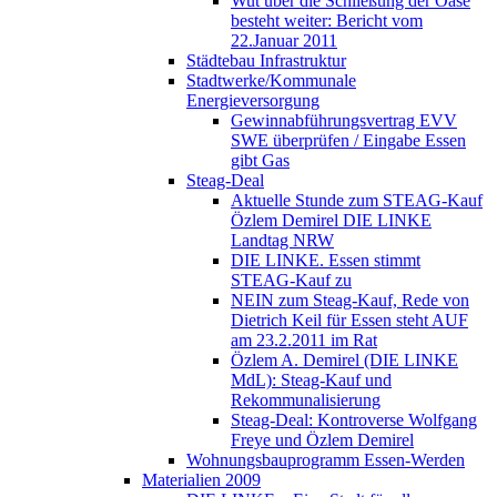
Wut über die Schließung der Oase
besteht weiter: Bericht vom
22.Januar 2011
Städtebau Infrastruktur
Stadtwerke/Kommunale
Energieversorgung
Gewinnabführungsvertrag EVV
SWE überprüfen / Eingabe Essen
gibt Gas
Steag-Deal
Aktuelle Stunde zum STEAG-Kauf
Özlem Demirel DIE LINKE
Landtag NRW
DIE LINKE. Essen stimmt
STEAG-Kauf zu
NEIN zum Steag-Kauf, Rede von
Dietrich Keil für Essen steht AUF
am 23.2.2011 im Rat
Özlem A. Demirel (DIE LINKE
MdL): Steag-Kauf und
Rekommunalisierung
Steag-Deal: Kontroverse Wolfgang
Freye und Özlem Demirel
Wohnungsbauprogramm Essen-Werden
Materialien 2009