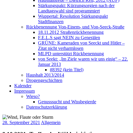
Haushaltsrede – Dietrich Keil, 2012 (AUF)
Stärkungspakt: Kürzungsorgien nach der
Landtagswahl sind programmiert
Wuppertal: Resolution Stärkungspakt
Stadtfinanzen
Rückbenennung Von-Einem- und Von-Seeck-Straße
18.11.2012 Straßenrückbenennung
F.E.L.S sagt NEIN zu Generälen
GRÜNE: Kameraden von Seeckt und Hitler –
Zitat nicht verharmlosen
MLPD unterstützt Rückbenennung
von Seekt: „Im Ziele waren wir uns einig“ – 22.
Januar 2013
#8392 (kein Titel)
Haushalt 2013/2014
Drogengeschichten
Kalender
Impressum
Wieso?
Genusssucht und Wissbegierde
Datenschutzerklärung
28. September 2021
Allgemein