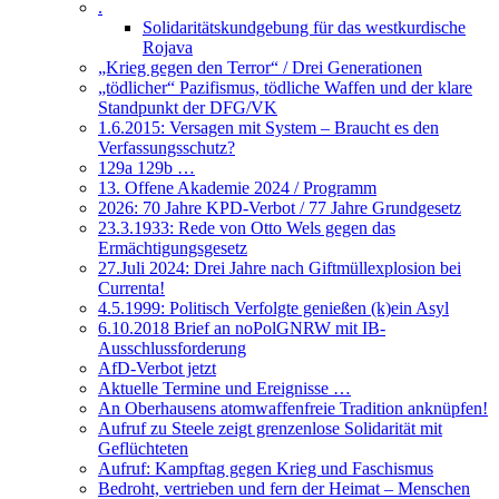
.
Solidaritätskundgebung für das westkurdische
Rojava
„Krieg gegen den Terror“ / Drei Generationen
„tödlicher“ Pazifismus, tödliche Waffen und der klare
Standpunkt der DFG/VK
1.6.2015: Versagen mit System – Braucht es den
Verfassungsschutz?
129a 129b …
13. Offene Akademie 2024 / Programm
2026: 70 Jahre KPD-Verbot / 77 Jahre Grundgesetz
23.3.1933: Rede von Otto Wels gegen das
Ermächtigungsgesetz
27.Juli 2024: Drei Jahre nach Giftmüllexplosion bei
Currenta!
4.5.1999: Politisch Verfolgte genießen (k)ein Asyl
6.10.2018 Brief an noPolGNRW mit IB-
Ausschlussforderung
AfD-Verbot jetzt
Aktuelle Termine und Ereignisse …
An Oberhausens atomwaffenfreie Tradition anknüpfen!
Aufruf zu Steele zeigt grenzenlose Solidarität mit
Geflüchteten
Aufruf: Kampftag gegen Krieg und Faschismus
Bedroht, vertrieben und fern der Heimat – Menschen