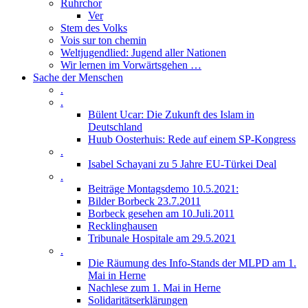
Ruhrchor
Ver
Stem des Volks
Vois sur ton chemin
Weltjugendlied: Jugend aller Nationen
Wir lernen im Vorwärtsgehen …
Sache der Menschen
.
.
Bülent Ucar: Die Zukunft des Islam in
Deutschland
Huub Oosterhuis: Rede auf einem SP-Kongress
.
Isabel Schayani zu 5 Jahre EU-Türkei Deal
.
Beiträge Montagsdemo 10.5.2021:
Bilder Borbeck 23.7.2011
Borbeck gesehen am 10.Juli.2011
Recklinghausen
Tribunale Hospitale am 29.5.2021
.
Die Räumung des Info-Stands der MLPD am 1.
Mai in Herne
Nachlese zum 1. Mai in Herne
Solidaritätserklärungen