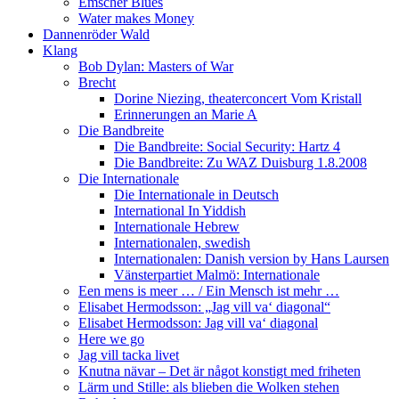
Emscher Blues
Water makes Money
Dannenröder Wald
Klang
Bob Dylan: Masters of War
Brecht
Dorine Niezing, theaterconcert Vom Kristall
Erinnerungen an Marie A
Die Bandbreite
Die Bandbreite: Social Security: Hartz 4
Die Bandbreite: Zu WAZ Duisburg 1.8.2008
Die Internationale
Die Internationale in Deutsch
International In Yiddish
Internationale Hebrew
Internationalen, swedish
Internationalen: Danish version by Hans Laursen
Vänsterpartiet Malmö: Internationale
Een mens is meer … / Ein Mensch ist mehr …
Elisabet Hermodsson: „Jag vill va‘ diagonal“
Elisabet Hermodsson: Jag vill va‘ diagonal
Here we go
Jag vill tacka livet
Knutna nävar – Det är något konstigt med friheten
Lärm und Stille: als blieben die Wolken stehen