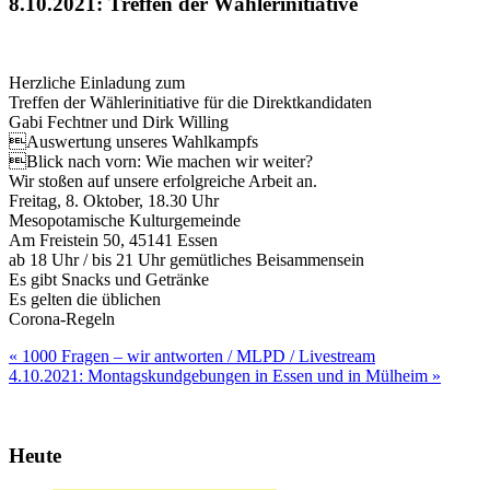
8.10.2021: Treffen der Wählerinitiative
Herzliche Einladung zum
Treffen der Wählerinitiative für die Direktkandidaten
Gabi Fechtner und Dirk Willing
Auswertung unseres Wahlkampfs
Blick nach vorn: Wie machen wir weiter?
Wir stoßen auf unsere erfolgreiche Arbeit an.
Freitag, 8. Oktober, 18.30 Uhr
Mesopotamische Kulturgemeinde
Am Freistein 50, 45141 Essen
ab 18 Uhr / bis 21 Uhr gemütliches Beisammensein
Es gibt Snacks und Getränke
Es gelten die üblichen
Corona-Regeln
Beitragsnavigation
« 1000 Fragen – wir antworten / MLPD / Livestream
4.10.2021: Montagskundgebungen in Essen und in Mülheim »
Heute