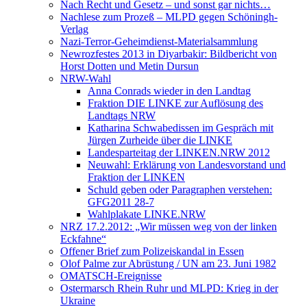
Nach Recht und Gesetz – und sonst gar nichts…
Nachlese zum Prozeß – MLPD gegen Schöningh-
Verlag
Nazi-Terror-Geheimdienst-Materialsammlung
Newrozfestes 2013 in Diyarbakir: Bildbericht von
Horst Dotten und Metin Dursun
NRW-Wahl
Anna Conrads wieder in den Landtag
Fraktion DIE LINKE zur Auflösung des
Landtags NRW
Katharina Schwabedissen im Gespräch mit
Jürgen Zurheide über die LINKE
Landesparteitag der LINKEN.NRW 2012
Neuwahl: Erklärung von Landesvorstand und
Fraktion der LINKEN
Schuld geben oder Paragraphen verstehen:
GFG2011 28-7
Wahlplakate LINKE.NRW
NRZ 17.2.2012: „Wir müssen weg von der linken
Eckfahne“
Offener Brief zum Polizeiskandal in Essen
Olof Palme zur Abrüstung / UN am 23. Juni 1982
OMATSCH-Ereignisse
Ostermarsch Rhein Ruhr und MLPD: Krieg in der
Ukraine