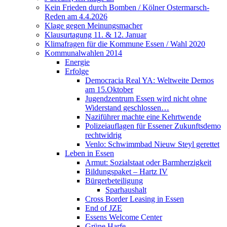
Kein Frieden durch Bomben / Kölner Ostermarsch-
Reden am 4.4.2026
Klage gegen Meinungsmacher
Klausurtagung 11. & 12. Januar
Klimafragen für die Kommune Essen / Wahl 2020
Kommunalwahlen 2014
Energie
Erfolge
Democracia Real YA: Weltweite Demos
am 15.Oktober
Jugendzentrum Essen wird nicht ohne
Widerstand geschlossen…
Naziführer machte eine Kehrtwende
Polizeiauflagen für Essener Zukunftsdemo
rechtwidrig
Venlo: Schwimmbad Nieuw Steyl gerettet
Leben in Essen
Armut: Sozialstaat oder Barmherzigkeit
Bildungspaket – Hartz IV
Bürgerbeteiligung
Sparhaushalt
Cross Border Leasing in Essen
End of JZE
Essens Welcome Center
Grüne Harfe