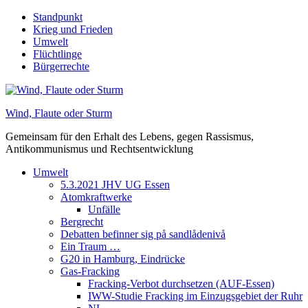
Skip
Standpunkt
to
Krieg und Frieden
content
Umwelt
Flüchtlinge
Bürgerrechte
Wind, Flaute oder Sturm
Gemeinsam für den Erhalt des Lebens, gegen Rassismus,
Antikommunismus und Rechtsentwicklung
Umwelt
5.3.2021 JHV UG Essen
Atomkraftwerke
Unfälle
Bergrecht
Debatten befinner sig på sandlådenivå
Ein Traum …
G20 in Hamburg, Eindrücke
Gas-Fracking
Fracking-Verbot durchsetzen (AUF-Essen)
IWW-Studie Fracking im Einzugsgebiet der Ruhr