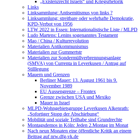
„Existenzrecht Israels“ und Kriegsrhetorik
Links
Linksammlung: Antisemitismus von links ?
Linksammlung: streitbare oder wehrhafte Demokratie,
KPD-Verbot von 1956
LTW 2022 in Essen: Internationalistische Liste / MLPD
Ludo Martens: Lenins sogenanntes Testament
Mao / China / Kulturrevolution
Materialien Antikommunismus
Materialien zur Gummertstr
Materialien zur Sondermüllverbrennungsanlage
(SMVA) von Currenta in Leverkusen / Antrag auf
Stilllegung
Mauern und Grenzen
Berliner Mauer: 13. August 1961 bis 9.
November 1989
EU Aussengrenze – Frontex
Grenze zwischen USA und Mexiko
Mauer in Israel
MLPD-Wohngebietsgruppe Leverkusen Alkenrath:
„Sofortiger Stopp der Abschiebung“
Mobilität und soziale Teilhabe sind Grundrechte
Montagsdemos in Köln: Jeden 2.Montag im Monat
Nach neun Monaten eine öffentliche Kritik an einem
Beitrag auf nrw.dfg-vk.de