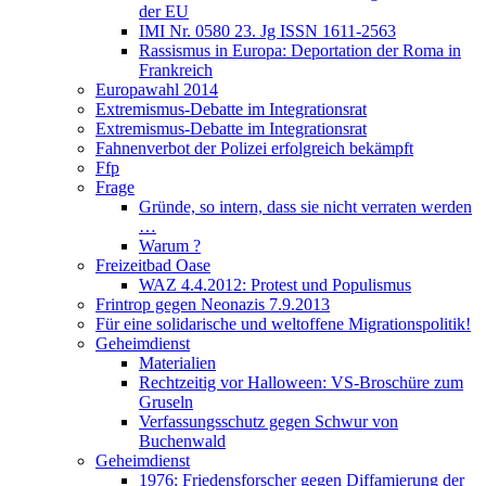
der EU
IMI Nr. 0580 23. Jg ISSN 1611-2563
Rassismus in Europa: Deportation der Roma in
Frankreich
Europawahl 2014
Extremismus-Debatte im Integrationsrat
Extremismus-Debatte im Integrationsrat
Fahnenverbot der Polizei erfolgreich bekämpft
Ffp
Frage
Gründe, so intern, dass sie nicht verraten werden
…
Warum ?
Freizeitbad Oase
WAZ 4.4.2012: Protest und Populismus
Frintrop gegen Neonazis 7.9.2013
Für eine solidarische und weltoffene Migrationspolitik!
Geheimdienst
Materialien
Rechtzeitig vor Halloween: VS-Broschüre zum
Gruseln
Verfassungsschutz gegen Schwur von
Buchenwald
Geheimdienst
1976: Friedensforscher gegen Diffamierung der