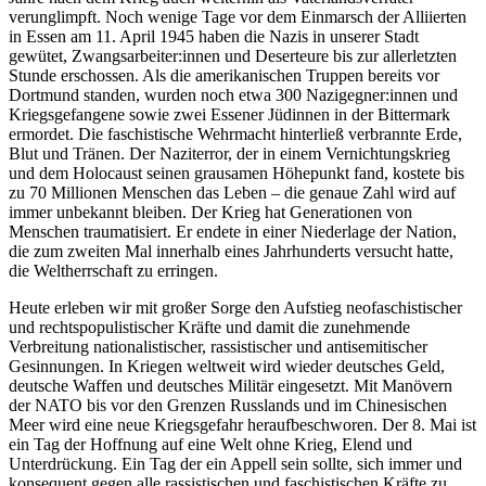
verunglimpft. Noch wenige Tage vor dem Einmarsch der Alliierten
in Essen am 11. April 1945 haben die Nazis in unserer Stadt
gewütet, Zwangsarbeiter:innen und Deserteure bis zur allerletzten
Stunde erschossen. Als die amerikanischen Truppen bereits vor
Dortmund standen, wurden noch etwa 300 Nazigegner:innen und
Kriegsgefangene sowie zwei Essener Jüdinnen in der Bittermark
ermordet. Die faschistische Wehrmacht hinterließ verbrannte Erde,
Blut und Tränen. Der Naziterror, der in einem Vernichtungskrieg
und dem Holocaust seinen grausamen Höhepunkt fand, kostete bis
zu 70 Millionen Menschen das Leben – die genaue Zahl wird auf
immer unbekannt bleiben. Der Krieg hat Generationen von
Menschen traumatisiert. Er endete in einer Niederlage der Nation,
die zum zweiten Mal innerhalb eines Jahrhunderts versucht hatte,
die Weltherrschaft zu erringen.
Heute erleben wir mit großer Sorge den Aufstieg neofaschistischer
und rechtspopulistischer Kräfte und damit die zunehmende
Verbreitung nationalistischer, rassistischer und antisemitischer
Gesinnungen. In Kriegen weltweit wird wieder deutsches Geld,
deutsche Waffen und deutsches Militär eingesetzt. Mit Manövern
der NATO bis vor den Grenzen Russlands und im Chinesischen
Meer wird eine neue Kriegsgefahr heraufbeschworen. Der 8. Mai ist
ein Tag der Hoffnung auf eine Welt ohne Krieg, Elend und
Unterdrückung. Ein Tag der ein Appell sein sollte, sich immer und
konsequent gegen alle rassistischen und faschistischen Kräfte zu