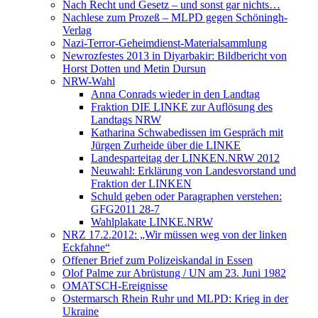
Nach Recht und Gesetz – und sonst gar nichts…
Nachlese zum Prozeß – MLPD gegen Schöningh-
Verlag
Nazi-Terror-Geheimdienst-Materialsammlung
Newrozfestes 2013 in Diyarbakir: Bildbericht von
Horst Dotten und Metin Dursun
NRW-Wahl
Anna Conrads wieder in den Landtag
Fraktion DIE LINKE zur Auflösung des
Landtags NRW
Katharina Schwabedissen im Gespräch mit
Jürgen Zurheide über die LINKE
Landesparteitag der LINKEN.NRW 2012
Neuwahl: Erklärung von Landesvorstand und
Fraktion der LINKEN
Schuld geben oder Paragraphen verstehen:
GFG2011 28-7
Wahlplakate LINKE.NRW
NRZ 17.2.2012: „Wir müssen weg von der linken
Eckfahne“
Offener Brief zum Polizeiskandal in Essen
Olof Palme zur Abrüstung / UN am 23. Juni 1982
OMATSCH-Ereignisse
Ostermarsch Rhein Ruhr und MLPD: Krieg in der
Ukraine