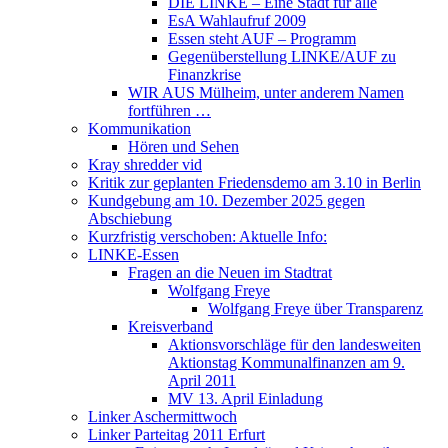
DIE LINKE – Eine Stadt für alle
EsA Wahlaufruf 2009
Essen steht AUF – Programm
Gegenüberstellung LINKE/AUF zu
Finanzkrise
WIR AUS Mülheim, unter anderem Namen
fortführen …
Kommunikation
Hören und Sehen
Kray shredder vid
Kritik zur geplanten Friedensdemo am 3.10 in Berlin
Kundgebung am 10. Dezember 2025 gegen
Abschiebung
Kurzfristig verschoben: Aktuelle Info:
LINKE-Essen
Fragen an die Neuen im Stadtrat
Wolfgang Freye
Wolfgang Freye über Transparenz
Kreisverband
Aktionsvorschläge für den landesweiten
Aktionstag Kommunalfinanzen am 9.
April 2011
MV 13. April Einladung
Linker Aschermittwoch
Linker Parteitag 2011 Erfurt