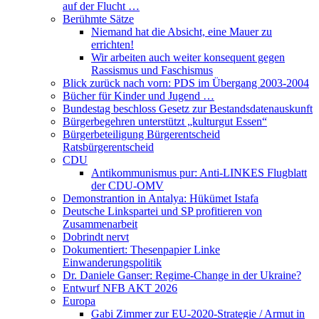
auf der Flucht …
Berühmte Sätze
Niemand hat die Absicht, eine Mauer zu
errichten!
Wir arbeiten auch weiter konsequent gegen
Rassismus und Faschismus
Blick zurück nach vorn: PDS im Übergang 2003-2004
Bücher für Kinder und Jugend …
Bundestag beschloss Gesetz zur Bestandsdatenauskunft
Bürgerbegehren unterstützt „kulturgut Essen“
Bürgerbeteiligung Bürgerentscheid
Ratsbürgerentscheid
CDU
Antikommunismus pur: Anti-LINKES Flugblatt
der CDU-OMV
Demonstrantion in Antalya: Hükümet Istafa
Deutsche Linkspartei und SP profitieren von
Zusammenarbeit
Dobrindt nervt
Dokumentiert: Thesenpapier Linke
Einwanderungspolitik
Dr. Daniele Ganser: Regime-Change in der Ukraine?
Entwurf NFB AKT 2026
Europa
Gabi Zimmer zur EU-2020-Strategie / Armut in