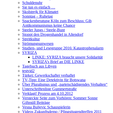
Schuldenuhr
Sie tun es einfach …
Skolstrejk för Klimatet
Sonntag – Ruhetag
Spackenberatung Köln zum Beschluss: Gib
Antikommunismus keine Chance
Steeler Jungs / Steele-Bunt
Stoppt den Drogenhandel in Altendorf
Streitkultur
Strömungsunwesen
Studien- und Lesegruppe 2016: Katastrophenalarm
SYRIZA
LINKE: SYRIZA braucht unsere Solidarität
SYRIZA’s Brief an DIE LINKE
Tagebuch aus Libyen
testvid2
Türkei: Gewerkschafter verhaftet
TV-Tipp: Eine Detektivin für Botswana
Über Pluralismus und „parteischädigendes Verhalten“
Unterschriftenliste Gummertstraße
Verklagt! Prozess am 4.10.2012
Versteckte Seite zum Vorhören: Sommer Sonne
Giftmüll Beiträge
Vesna Buljevic Schauspielerin
Videos Zukunftsdemo / Pfingstjugendtreffen 2011