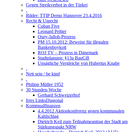
Gegen Streikverbot in der Türkei
.
Bilder: TTIP Demo Hannover 23.4.2016
Recht & Unrecht
Cuban Five
Leonard Peltier
Oury-Jalloh-Prozess
PM 15.10.2012: Beweise für illegalen
Bankenboykott
ROJ TV – Prozess in Dänemark
Stadtplanung: §13a BauGB
Unsägliche Vergleiche von Hubertus Knabe
.
Nett sein / be kind
.
Philipp Müller 1952
30 Stunden-Woche
Gerhard Schweizerhof
Irres LinksDiagonal
Kommualfinanzen
4.4.2012 Aktionkonferenz gegen kommunalen
Kahlschlag
Dietrich Keil zum Teilnahmeantrag der Stadt am
Stärkungspakt NRW