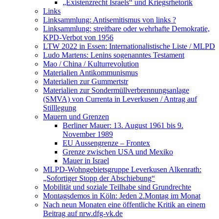
„Existenzrecht Israels“ und Kriegsrhetorik
Links
Linksammlung: Antisemitismus von links ?
Linksammlung: streitbare oder wehrhafte Demokratie,
KPD-Verbot von 1956
LTW 2022 in Essen: Internationalistische Liste / MLPD
Ludo Martens: Lenins sogenanntes Testament
Mao / China / Kulturrevolution
Materialien Antikommunismus
Materialien zur Gummertstr
Materialien zur Sondermüllverbrennungsanlage
(SMVA) von Currenta in Leverkusen / Antrag auf
Stilllegung
Mauern und Grenzen
Berliner Mauer: 13. August 1961 bis 9.
November 1989
EU Aussengrenze – Frontex
Grenze zwischen USA und Mexiko
Mauer in Israel
MLPD-Wohngebietsgruppe Leverkusen Alkenrath:
„Sofortiger Stopp der Abschiebung“
Mobilität und soziale Teilhabe sind Grundrechte
Montagsdemos in Köln: Jeden 2.Montag im Monat
Nach neun Monaten eine öffentliche Kritik an einem
Beitrag auf nrw.dfg-vk.de