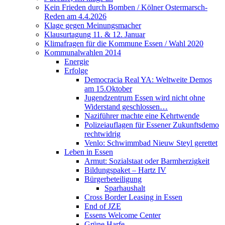
Kein Frieden durch Bomben / Kölner Ostermarsch-
Reden am 4.4.2026
Klage gegen Meinungsmacher
Klausurtagung 11. & 12. Januar
Klimafragen für die Kommune Essen / Wahl 2020
Kommunalwahlen 2014
Energie
Erfolge
Democracia Real YA: Weltweite Demos
am 15.Oktober
Jugendzentrum Essen wird nicht ohne
Widerstand geschlossen…
Naziführer machte eine Kehrtwende
Polizeiauflagen für Essener Zukunftsdemo
rechtwidrig
Venlo: Schwimmbad Nieuw Steyl gerettet
Leben in Essen
Armut: Sozialstaat oder Barmherzigkeit
Bildungspaket – Hartz IV
Bürgerbeteiligung
Sparhaushalt
Cross Border Leasing in Essen
End of JZE
Essens Welcome Center
Grüne Harfe