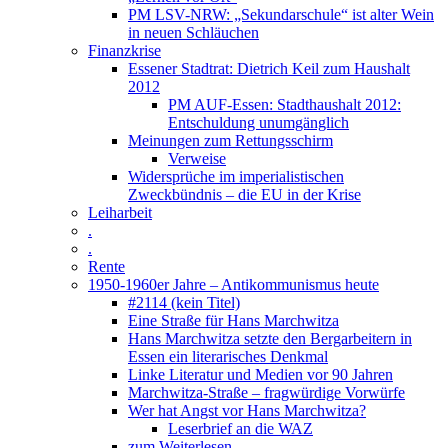
PM LSV-NRW: „Sekundarschule“ ist alter Wein
in neuen Schläuchen
Finanzkrise
Essener Stadtrat: Dietrich Keil zum Haushalt
2012
PM AUF-Essen: Stadthaushalt 2012:
Entschuldung unumgänglich
Meinungen zum Rettungsschirm
Verweise
Widersprüche im imperialistischen
Zweckbündnis – die EU in der Krise
Leiharbeit
.
.
Rente
1950-1960er Jahre – Antikommunismus heute
#2114 (kein Titel)
Eine Straße für Hans Marchwitza
Hans Marchwitza setzte den Bergarbeitern in
Essen ein literarisches Denkmal
Linke Literatur und Medien vor 90 Jahren
Marchwitza-Straße – fragwürdige Vorwürfe
Wer hat Angst vor Hans Marchwitza?
Leserbrief an die WAZ
zum Weiterlesen