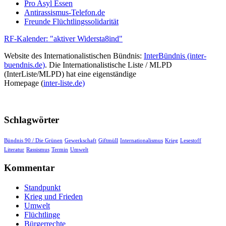
Pro Asyl Essen
Antirassismus-Telefon.de
Freunde Flüchtlingssolidarität
RF-Kalender: "aktiver Widersta8ind"
Website des Internationalistischen Bündnis:
InterBündnis (inter-
buendnis.de)
. Die Internationalistische Liste / MLPD
(InterListe/MLPD) hat eine eigenständige
Homepage (
inter-liste.de)
Schlagwörter
Bündnis 90 / Die Grünen
Gewerkschaft
Giftmüll
Internationalismus
Krieg
Lesestoff
Literatur
Rassismus
Termin
Umwelt
Kommentar
Standpunkt
Krieg und Frieden
Umwelt
Flüchtlinge
Bürgerrechte