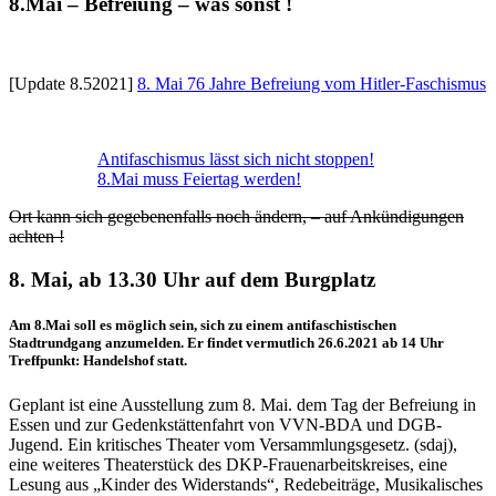
8.Mai – Befreiung – was sonst !
[Update 8.52021]
8. Mai 76 Jahre Befreiung vom Hitler-Faschismus
Antifaschismus lässt sich nicht stoppen!
8.Mai muss Feiertag werden!
Ort kann sich gegebenenfalls noch ändern, – auf Ankündigungen
achten !
8. Mai, ab 13.30 Uhr
auf dem Burgplatz
Am 8.Mai soll es möglich sein, sich zu einem antifaschistischen
Stadtrundgang anzumelden. Er findet vermutlich 26.6.2021 ab 14 Uhr
Treffpunkt: Handelshof statt.
Geplant ist eine Ausstellung zum 8. Mai. dem Tag der Befreiung in
Essen und zur Gedenkstättenfahrt von VVN-BDA und DGB-
Jugend. Ein kritisches Theater vom Versammlungsgesetz. (sdaj),
eine weiteres Theaterstück des DKP-Frauenarbeitskreises, eine
Lesung aus „Kinder des Widerstands“, Redebeiträge, Musikalisches