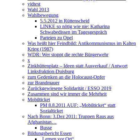
vidtest
Wahl 2013
Wahlbewegung
5.5.2012 in Rüttenscheid
LINKE so nötig wie nie: Katharina
Schwabedissen im Tagesgespräch
Parteien zu Opel
Was heißt hier Feindbild: Antikommunismus im Kalten
Krieg (1987)
WDR: Wer stoppt die rechte Bürgerwehr
x
Zinkhüttenplatz – Ideen statt Ausverkauf / Antwort
Linksfraktion-Duisburg
zum Gedenken an die Holocaust-Opfer
zur Brandmauer
Zurückgewiesene Solidarität / ESSQ 2019
Zusammen sind wir immer die Mehrheit
Mobilticket
PM 8.8.2011 AUF: „Mobilticket“ statt
Sozialticket
Nach Bonn: 3.Dez 2011: Truppen Raus aus
Afghanistan…
Busse
Bildungsbericht Essen
„Lernen vor Ort“