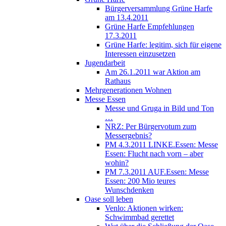
Bürgerversammlung Grüne Harfe
am 13.4.2011
Grüne Harfe Empfehlungen
17.3.2011
Grüne Harfe: legitim, sich für eigene
Interessen einzusetzen
Jugendarbeit
Am 26.1.2011 war Aktion am
Rathaus
Mehrgenerationen Wohnen
Messe Essen
Messe und Gruga in Bild und Ton
…
NRZ: Per Bürgervotum zum
Messergebnis?
PM 4.3.2011 LINKE.Essen: Messe
Essen: Flucht nach vorn – aber
wohin?
PM 7.3.2011 AUF.Essen: Messe
Essen: 200 Mio teures
Wunschdenken
Oase soll leben
Venlo: Aktionen wirken:
Schwimmbad gerettet