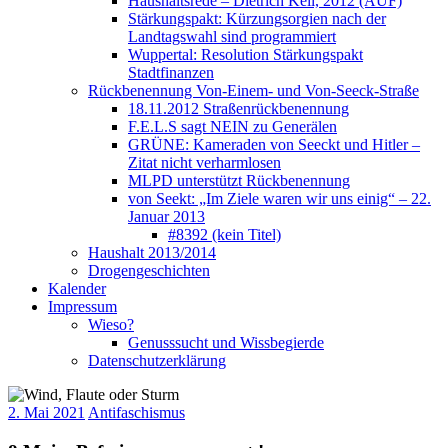
Haushaltsrede – Dietrich Keil, 2012 (AUF)
Stärkungspakt: Kürzungsorgien nach der
Landtagswahl sind programmiert
Wuppertal: Resolution Stärkungspakt
Stadtfinanzen
Rückbenennung Von-Einem- und Von-Seeck-Straße
18.11.2012 Straßenrückbenennung
F.E.L.S sagt NEIN zu Generälen
GRÜNE: Kameraden von Seeckt und Hitler –
Zitat nicht verharmlosen
MLPD unterstützt Rückbenennung
von Seekt: „Im Ziele waren wir uns einig“ – 22.
Januar 2013
#8392 (kein Titel)
Haushalt 2013/2014
Drogengeschichten
Kalender
Impressum
Wieso?
Genusssucht und Wissbegierde
Datenschutzerklärung
2. Mai 2021
Antifaschismus