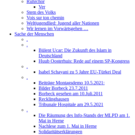
Ruhrchor
Ver
Stem des Volks
Vois sur ton chemin
Weltjugendlied: Jugend aller Nationen
Wir lernen im Vorwärtsgehen …
Sache der Menschen
.
.
Bülent Ucar: Die Zukunft des Islam in
Deutschland
Huub Oosterhuis: Rede auf einem SP-Kongress
.
Isabel Schayani zu 5 Jahre EU-Türkei Deal
.
Beiträge Montagsdemo 10.5.2021:
Bilder Borbeck 23.7.2011
Borbeck gesehen am 10.Juli.2011
Recklinghausen
Tribunale Hospitale am 29.5.2021
.
Die Räumung des Info-Stands der MLPD am 1.
Mai in Herne
Nachlese zum 1. Mai in Herne
Solidaritätserklärungen