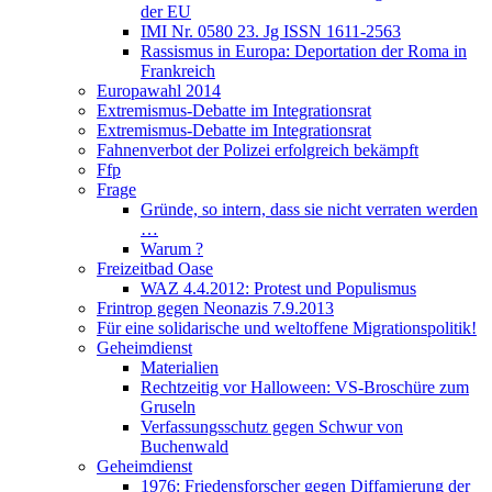
der EU
IMI Nr. 0580 23. Jg ISSN 1611-2563
Rassismus in Europa: Deportation der Roma in
Frankreich
Europawahl 2014
Extremismus-Debatte im Integrationsrat
Extremismus-Debatte im Integrationsrat
Fahnenverbot der Polizei erfolgreich bekämpft
Ffp
Frage
Gründe, so intern, dass sie nicht verraten werden
…
Warum ?
Freizeitbad Oase
WAZ 4.4.2012: Protest und Populismus
Frintrop gegen Neonazis 7.9.2013
Für eine solidarische und weltoffene Migrationspolitik!
Geheimdienst
Materialien
Rechtzeitig vor Halloween: VS-Broschüre zum
Gruseln
Verfassungsschutz gegen Schwur von
Buchenwald
Geheimdienst
1976: Friedensforscher gegen Diffamierung der