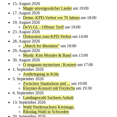
15. August 2026
Magie unvergesslicher Lieder
um 19:00
17. August 2026
Demo: KPD-Verbot vor 70 Jahren
um 18:00
19. August 2026
DeVi GL - Offener Treff
um 19:00
23. August 2026
Diskussion zum KPD-Verbot
um 14:00
28. August 2026
„March for liberation"
um 18:00
29. August 2026
Musik: Kim Morales & Band
um 15:00
30. August 2026
O magnum mysterium / Konzert
um 17:00
1. September 2026
Antikriegstag in Köln
5. September 2026
Zwischen Staatsräson und ...
um 10:00
Klezmer-Konzert mit Freylechs
um 19:30
6. September 2026
Landtagswahl Sachsen-Anhalt
13. September 2026
Wahl Niedersachsen Kreistage,
Riksdag-Wahl in Schweden
20. September 2026