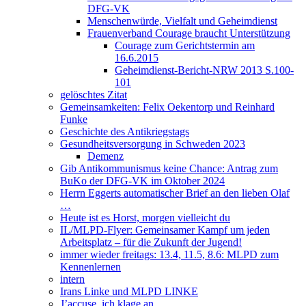
DFG-VK
Menschenwürde, Vielfalt und Geheimdienst
Frauenverband Courage braucht Unterstützung
Courage zum Gerichtstermin am
16.6.2015
Geheimdienst-Bericht-NRW 2013 S.100-
101
gelöschtes Zitat
Gemeinsamkeiten: Felix Oekentorp und Reinhard
Funke
Geschichte des Antikriegstags
Gesundheitsversorgung in Schweden 2023
Demenz
Gib Antikommunismus keine Chance: Antrag zum
BuKo der DFG-VK im Oktober 2024
Herrn Eggerts automatischer Brief an den lieben Olaf
…
Heute ist es Horst, morgen vielleicht du
IL/MLPD-Flyer: Gemeinsamer Kampf um jeden
Arbeitsplatz – für die Zukunft der Jugend!
immer wieder freitags: 13.4, 11.5, 8.6: MLPD zum
Kennenlernen
intern
Irans Linke und MLPD LINKE
J’accuse, ich klage an