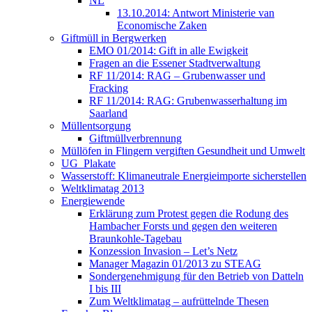
NL
13.10.2014: Antwort Ministerie van
Economische Zaken
Giftmüll in Bergwerken
EMO 01/2014: Gift in alle Ewigkeit
Fragen an die Essener Stadtverwaltung
RF 11/2014: RAG – Grubenwasser und
Fracking
RF 11/2014: RAG: Grubenwasserhaltung im
Saarland
Müllentsorgung
Giftmüllverbrennung
Müllöfen in Flingern vergiften Gesundheit und Umwelt
UG_Plakate
Wasserstoff: Klimaneutrale Energieimporte sicherstellen
Weltklimatag 2013
Energiewende
Erklärung zum Protest gegen die Rodung des
Hambacher Forsts und gegen den weiteren
Braunkohle-Tagebau
Konzession Invasion – Let’s Netz
Manager Magazin 01/2013 zu STEAG
Sondergenehmigung für den Betrieb von Datteln
I bis III
Zum Weltklimatag – aufrüttelnde Thesen