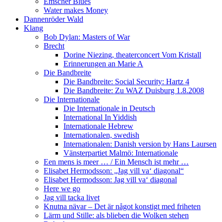
Emscher Blues
Water makes Money
Dannenröder Wald
Klang
Bob Dylan: Masters of War
Brecht
Dorine Niezing, theaterconcert Vom Kristall
Erinnerungen an Marie A
Die Bandbreite
Die Bandbreite: Social Security: Hartz 4
Die Bandbreite: Zu WAZ Duisburg 1.8.2008
Die Internationale
Die Internationale in Deutsch
International In Yiddish
Internationale Hebrew
Internationalen, swedish
Internationalen: Danish version by Hans Laursen
Vänsterpartiet Malmö: Internationale
Een mens is meer … / Ein Mensch ist mehr …
Elisabet Hermodsson: „Jag vill va‘ diagonal“
Elisabet Hermodsson: Jag vill va‘ diagonal
Here we go
Jag vill tacka livet
Knutna nävar – Det är något konstigt med friheten
Lärm und Stille: als blieben die Wolken stehen