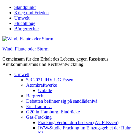
Skip
Standpunkt
to
Krieg und Frieden
content
Umwelt
Flüchtlinge
Bürgerrechte
Wind, Flaute oder Sturm
Gemeinsam für den Erhalt des Lebens, gegen Rassismus,
Antikommunismus und Rechtsentwicklung
Umwelt
5.3.2021 JHV UG Essen
Atomkraftwerke
Unfälle
Bergrecht
Debatten befinner sig på sandlådenivå
Ein Traum …
G20 in Hamburg, Eindrücke
Gas-Fracking
Fracking-Verbot durchsetzen (AUF-Essen)
IWW-Studie Fracking im Einzugsgebiet der Ruhr