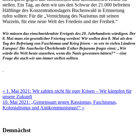
stellen. Ein Tag, an dem wir uns den Schwur der 21.000 befreiten
Häftlinge des Konzentrationslagers Buchenwald in Erinnerung
rufen sollten: Für die „Vernichtung des Nazismus mit seinen
Wurzeln, für eine neue Welt des Friedens und der Freiheit.“
Wir müssen das einschneidendste Ereignis des 20. Jahrhunderts würdigen. Der
8. Mai muss ein gesetzlicher Feiertag werden! Wir wollen den 8. Mai als den
Tag der Befreiung von Faschismus und Krieg feiern – so wie in vielen Ländern
Europas! Die Auschwitz-Überlebende Esther Bejarano fragte einst: „Wie
würde die Welt heute aussehen, wenn die Nazis gewonnen hätten?“ – eine
Frage die auch wir uns immer stellen sollten.
.
Beitragsnavigation
« 1. Mai 2021: Wir zahlen nicht für eure Krisen – Wir kämpfen für
unsere Zukunft
10. Mai 2021: „Gemeinsam gegen Rassismus, Faschismus,
Kolonialismus und Antikommunismus!“ »
Demnächst