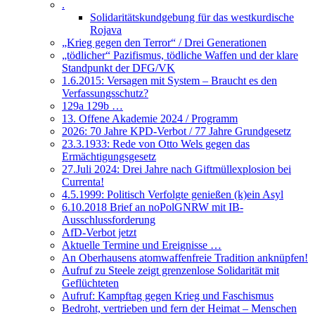
.
Solidaritätskundgebung für das westkurdische
Rojava
„Krieg gegen den Terror“ / Drei Generationen
„tödlicher“ Pazifismus, tödliche Waffen und der klare
Standpunkt der DFG/VK
1.6.2015: Versagen mit System – Braucht es den
Verfassungsschutz?
129a 129b …
13. Offene Akademie 2024 / Programm
2026: 70 Jahre KPD-Verbot / 77 Jahre Grundgesetz
23.3.1933: Rede von Otto Wels gegen das
Ermächtigungsgesetz
27.Juli 2024: Drei Jahre nach Giftmüllexplosion bei
Currenta!
4.5.1999: Politisch Verfolgte genießen (k)ein Asyl
6.10.2018 Brief an noPolGNRW mit IB-
Ausschlussforderung
AfD-Verbot jetzt
Aktuelle Termine und Ereignisse …
An Oberhausens atomwaffenfreie Tradition anknüpfen!
Aufruf zu Steele zeigt grenzenlose Solidarität mit
Geflüchteten
Aufruf: Kampftag gegen Krieg und Faschismus
Bedroht, vertrieben und fern der Heimat – Menschen