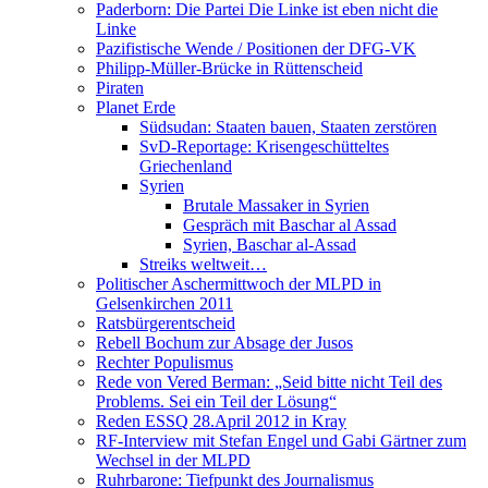
Paderborn: Die Partei Die Linke ist eben nicht die
Linke
Pazifistische Wende / Positionen der DFG-VK
Philipp-Müller-Brücke in Rüttenscheid
Piraten
Planet Erde
Südsudan: Staaten bauen, Staaten zerstören
SvD-Reportage: Krisengeschütteltes
Griechenland
Syrien
Brutale Massaker in Syrien
Gespräch mit Baschar al Assad
Syrien, Baschar al-Assad
Streiks weltweit…
Politischer Aschermittwoch der MLPD in
Gelsenkirchen 2011
Ratsbürgerentscheid
Rebell Bochum zur Absage der Jusos
Rechter Populismus
Rede von Vered Berman: „Seid bitte nicht Teil des
Problems. Sei ein Teil der Lösung“
Reden ESSQ 28.April 2012 in Kray
RF-Interview mit Stefan Engel und Gabi Gärtner zum
Wechsel in der MLPD
Ruhrbarone: Tiefpunkt des Journalismus