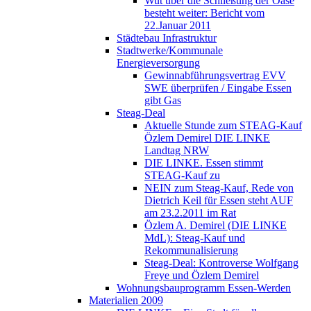
Wut über die Schließung der Oase
besteht weiter: Bericht vom
22.Januar 2011
Städtebau Infrastruktur
Stadtwerke/Kommunale
Energieversorgung
Gewinnabführungsvertrag EVV
SWE überprüfen / Eingabe Essen
gibt Gas
Steag-Deal
Aktuelle Stunde zum STEAG-Kauf
Özlem Demirel DIE LINKE
Landtag NRW
DIE LINKE. Essen stimmt
STEAG-Kauf zu
NEIN zum Steag-Kauf, Rede von
Dietrich Keil für Essen steht AUF
am 23.2.2011 im Rat
Özlem A. Demirel (DIE LINKE
MdL): Steag-Kauf und
Rekommunalisierung
Steag-Deal: Kontroverse Wolfgang
Freye und Özlem Demirel
Wohnungsbauprogramm Essen-Werden
Materialien 2009