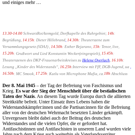
und einiges mehr …
13.30-14.00
SchwarzRotAtemgold, Dorfkapelle des Ruhrgebiet;
14h
:
Begrüßung,
14.15h
: Dieter Hillebrand
,
14.30h
: Theaterszene zum
Versammlungsgesetz (SDAJ) ,
14.50h
: Esther Bejarano,
15h
: Tenor, live,
15.20h
: Grußwort und Lied Konstantin Wecker(eingespielt),
15.45h
:
Theaterszenen des DKP-Frauenarbeitskreises zu
Helene Overlach
,
16.10h
:
Lesung „Kinder des Widerstands“,
16.25h
:Interview mit FfF, DGB-Jugend, ua
,
16.50h
: MC Smook,
17.25h
: Kutlu von Microphone Mafia, ca.
18h
Abschluss
Der 8. Mai 1945
– der Tag der Befreiung von Faschismus und
Krieg.
Es war der Sieg der Menschheit über die bestialischen
Taten der Nazis
. An diesem Tag wurde Europa durch die alliierten
Streitkräfte befreit. Unter Einsatz ihres Lebens haben die
Widerstandskämpfer:innen und die Partisan:innen für die Befreiung
aller von der deutschen Wehrmacht besetzten Länder gekämpft.
Unvergessen bleibt dabei auch der Beitrag des deutschen
Widerstandes und die vielen Opfer, die er gefordert hat.
Antifaschistinnen und Antifaschisten in unserem Land wurden viele
Jahre nach dem Krieg auch weiterhin als Vaterlandsverräter