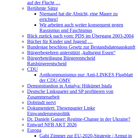
auf der Flucht …
Berühmte Sätze
Niemand hat die Absicht, eine Mauer zu
errichten!
Wir arbeiten auch weiter konsequent gegen
Rassismus und Faschismus
Blick zurück nach vorn: PDS im Übergang 2003-2004
Bücher für Kinder und Jugend …
Bundestag beschloss Gesetz zur Bestandsdatenauskunft
Bürgerbegehren unterstützt „kulturgut Essen“
Bürgerbeteiligung Bürgerentscheid
Ratsbürgerentscheid
CDU
Antikommunismus pur: Anti-LINKES Flugblatt
der CDU-OMV
Demonstrantion in Antalya: Hükümet Istafa
Deutsche Linkspartei und SP profitieren von
Zusammenarbeit
Dobrindt nervt
Dokumentiert: Thesenpapier Linke
Einwanderungspolitik
Dr. Daniele Ganser: Regime-Change in der Ukraine?
Entwurf NFB AKT 2026
Europa
Gabi Zimmer zur EU-2020-Strategie / Armut in