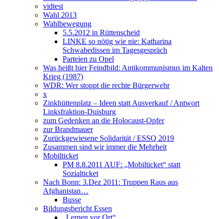
vidtest
Wahl 2013
Wahlbewegung
5.5.2012 in Rüttenscheid
LINKE so nötig wie nie: Katharina
Schwabedissen im Tagesgespräch
Parteien zu Opel
Was heißt hier Feindbild: Antikommunismus im Kalten
Krieg (1987)
WDR: Wer stoppt die rechte Bürgerwehr
x
Zinkhüttenplatz – Ideen statt Ausverkauf / Antwort
Linksfraktion-Duisburg
zum Gedenken an die Holocaust-Opfer
zur Brandmauer
Zurückgewiesene Solidarität / ESSQ 2019
Zusammen sind wir immer die Mehrheit
Mobilticket
PM 8.8.2011 AUF: „Mobilticket“ statt
Sozialticket
Nach Bonn: 3.Dez 2011: Truppen Raus aus
Afghanistan…
Busse
Bildungsbericht Essen
„Lernen vor Ort“