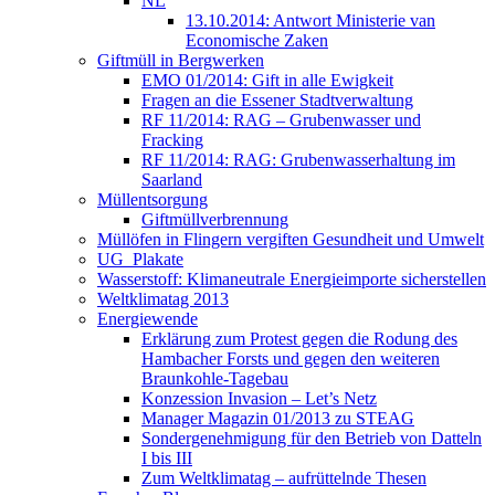
NL
13.10.2014: Antwort Ministerie van
Economische Zaken
Giftmüll in Bergwerken
EMO 01/2014: Gift in alle Ewigkeit
Fragen an die Essener Stadtverwaltung
RF 11/2014: RAG – Grubenwasser und
Fracking
RF 11/2014: RAG: Grubenwasserhaltung im
Saarland
Müllentsorgung
Giftmüllverbrennung
Müllöfen in Flingern vergiften Gesundheit und Umwelt
UG_Plakate
Wasserstoff: Klimaneutrale Energieimporte sicherstellen
Weltklimatag 2013
Energiewende
Erklärung zum Protest gegen die Rodung des
Hambacher Forsts und gegen den weiteren
Braunkohle-Tagebau
Konzession Invasion – Let’s Netz
Manager Magazin 01/2013 zu STEAG
Sondergenehmigung für den Betrieb von Datteln
I bis III
Zum Weltklimatag – aufrüttelnde Thesen