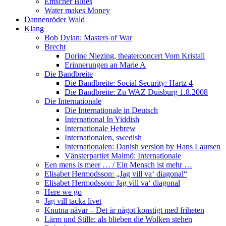
Emscher Blues
Water makes Money
Dannenröder Wald
Klang
Bob Dylan: Masters of War
Brecht
Dorine Niezing, theaterconcert Vom Kristall
Erinnerungen an Marie A
Die Bandbreite
Die Bandbreite: Social Security: Hartz 4
Die Bandbreite: Zu WAZ Duisburg 1.8.2008
Die Internationale
Die Internationale in Deutsch
International In Yiddish
Internationale Hebrew
Internationalen, swedish
Internationalen: Danish version by Hans Laursen
Vänsterpartiet Malmö: Internationale
Een mens is meer … / Ein Mensch ist mehr …
Elisabet Hermodsson: „Jag vill va‘ diagonal“
Elisabet Hermodsson: Jag vill va‘ diagonal
Here we go
Jag vill tacka livet
Knutna nävar – Det är något konstigt med friheten
Lärm und Stille: als blieben die Wolken stehen