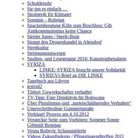
Schuldenuhr
Sie tun es einfach …
Skolstrejk för Klimatet
Sonntag – Ruhetag
Spackenberatung Köln zum Beschluss: Gib
Antikommunismus keine Chance
Steeler Jungs / Steele-Bunt
Stoppt den Drogenhandel in Altendorf
Streitkultur
Strömungsunwesen
Studien- und Lesegruppe 2016: Katastrophenalarm
SYRIZA
LINKE: SYRIZA braucht unsere Solidarität
SYRIZA’s Brief an DIE LINKE
Tagebuch aus Libyen
testvid2
Türkei: Gewerkschafter verhaftet
TV-Tipp: Eine Detektivin für Botswana
Über Pluralismus und „parteischädigendes Verhalten“
Unterschriftenliste Gummertstraße
Verklagt! Prozess am 4.10.2012
Versteckte Seite zum Vorhören: Sommer Sonne
Giftmüll Beiträge
Vesna Buljevic Schauspielerin
Videos Zukunftsdemo / Pfingstjugendtreffen 2011