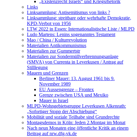
„Existenzrecht Israels“ und Kriegsrhetorik
Links
Linksammlung: Antisemitismus von links ?
Linksammlung: streitbare oder wehrhafte Demokratie,
KPD-Verbot von 1956
LTW 2022 in Essen: Internationalistische Liste / MLPD
Ludo Martens: Lenins sogenanntes Testament
Mao / China / Kulturrevolution
Materialien Antikommunismus
Materialien zur Gummertstr
Materialien zur Sondermüllverbrennungsanlage
(SMVA) von Currenta in Leverkusen / Antrag auf
Stilllegung
Mauern und Grenzen
Berliner Mauer: 13. August 1961 bis 9.
November 1989
EU Aussengrenze – Frontex
Grenze zwischen USA und Mexiko
Mauer in Israel
MLPD-Wohngebietsgruppe Leverkusen Alkenrath:
„Sofortiger Stopp der Abschiebung“
Mobilität und soziale Teilhabe sind Grundrechte
Montagsdemos in Köln: Jeden 2.Montag im Monat
Nach neun Monaten eine öffentliche Kritik an einem
Beitrag auf nrw.dfg-vk.de