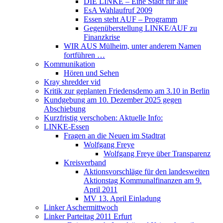
DIE LINKE – Eine Stadt für alle
EsA Wahlaufruf 2009
Essen steht AUF – Programm
Gegenüberstellung LINKE/AUF zu
Finanzkrise
WIR AUS Mülheim, unter anderem Namen
fortführen …
Kommunikation
Hören und Sehen
Kray shredder vid
Kritik zur geplanten Friedensdemo am 3.10 in Berlin
Kundgebung am 10. Dezember 2025 gegen
Abschiebung
Kurzfristig verschoben: Aktuelle Info:
LINKE-Essen
Fragen an die Neuen im Stadtrat
Wolfgang Freye
Wolfgang Freye über Transparenz
Kreisverband
Aktionsvorschläge für den landesweiten
Aktionstag Kommunalfinanzen am 9.
April 2011
MV 13. April Einladung
Linker Aschermittwoch
Linker Parteitag 2011 Erfurt