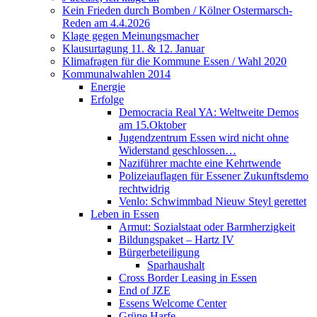
Kein Frieden durch Bomben / Kölner Ostermarsch-
Reden am 4.4.2026
Klage gegen Meinungsmacher
Klausurtagung 11. & 12. Januar
Klimafragen für die Kommune Essen / Wahl 2020
Kommunalwahlen 2014
Energie
Erfolge
Democracia Real YA: Weltweite Demos
am 15.Oktober
Jugendzentrum Essen wird nicht ohne
Widerstand geschlossen…
Naziführer machte eine Kehrtwende
Polizeiauflagen für Essener Zukunftsdemo
rechtwidrig
Venlo: Schwimmbad Nieuw Steyl gerettet
Leben in Essen
Armut: Sozialstaat oder Barmherzigkeit
Bildungspaket – Hartz IV
Bürgerbeteiligung
Sparhaushalt
Cross Border Leasing in Essen
End of JZE
Essens Welcome Center
Grüne Harfe