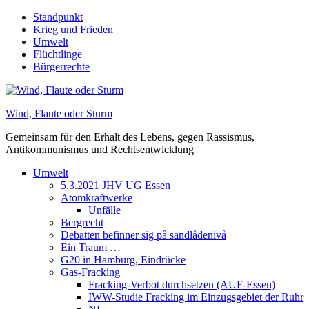
Skip
Standpunkt
to
Krieg und Frieden
content
Umwelt
Flüchtlinge
Bürgerrechte
Wind, Flaute oder Sturm
Gemeinsam für den Erhalt des Lebens, gegen Rassismus,
Antikommunismus und Rechtsentwicklung
Umwelt
5.3.2021 JHV UG Essen
Atomkraftwerke
Unfälle
Bergrecht
Debatten befinner sig på sandlådenivå
Ein Traum …
G20 in Hamburg, Eindrücke
Gas-Fracking
Fracking-Verbot durchsetzen (AUF-Essen)
IWW-Studie Fracking im Einzugsgebiet der Ruhr