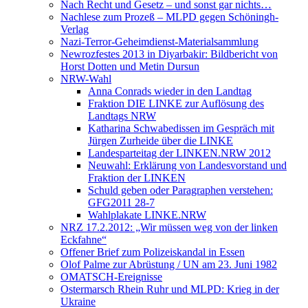
Nach Recht und Gesetz – und sonst gar nichts…
Nachlese zum Prozeß – MLPD gegen Schöningh-
Verlag
Nazi-Terror-Geheimdienst-Materialsammlung
Newrozfestes 2013 in Diyarbakir: Bildbericht von
Horst Dotten und Metin Dursun
NRW-Wahl
Anna Conrads wieder in den Landtag
Fraktion DIE LINKE zur Auflösung des
Landtags NRW
Katharina Schwabedissen im Gespräch mit
Jürgen Zurheide über die LINKE
Landesparteitag der LINKEN.NRW 2012
Neuwahl: Erklärung von Landesvorstand und
Fraktion der LINKEN
Schuld geben oder Paragraphen verstehen:
GFG2011 28-7
Wahlplakate LINKE.NRW
NRZ 17.2.2012: „Wir müssen weg von der linken
Eckfahne“
Offener Brief zum Polizeiskandal in Essen
Olof Palme zur Abrüstung / UN am 23. Juni 1982
OMATSCH-Ereignisse
Ostermarsch Rhein Ruhr und MLPD: Krieg in der
Ukraine