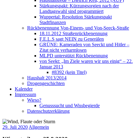
Haushaltsrede – Dietrich Keil, 2012 (AUF)
Stärkungspakt: Kürzungsorgien nach der
Landtagswahl sind programmiert
Wuppertal: Resolution Stärkungspakt
Stadtfinanzen
Rückbenennung Von-Einem- und Von-Seeck-Straße
18.11.2012 Straßenrückbenennung
F.E.L.S sagt NEIN zu Generälen
GRÜNE: Kameraden von Seeckt und Hitler –
Zitat nicht verharmlosen
MLPD unterstützt Rückbenennung
von Seekt: „Im Ziele waren wir uns einig“ – 22.
Januar 2013
#8392 (kein Titel)
Haushalt 2013/2014
Drogengeschichten
Kalender
Impressum
Wieso?
Genusssucht und Wissbegierde
Datenschutzerklärung
29. Juli 2020
Allgemein