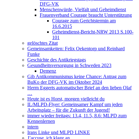
DFG-VK
Menschenwürde, Vielfalt und Geheimdienst
Frauenverband Courage braucht Unterstützung
Courage zum Gerichtstermin am
16.6.2015
Geheimdienst-Bericht-NRW 2013 S.100-
101
gelöschtes Zitat
Gemeinsamkeiten: Felix Oekentorp und Reinhard
Funke
Geschichte des Antikriegstags
Gesundheitsversorgung in Schweden 2023
Demenz
Gib Antikommunismus keine Chance: Antrag zum
BuKo der DFG-VK im Oktober 2024
Herrn Eggerts automatischer Brief an den lieben Olaf
…
Heute ist es Horst, morgen vielleicht du
IL/MLPD-Flyer: Gemeinsamer Kampf um jeden
Arbeitsplatz – für die Zukunft der Jugend!
immer wieder freitags: 13.4, 11.5, 8.6: MLPD zum
Kennenlernen
intern
Irans Linke und MLPD LINKE
J’accuse, ich klage an