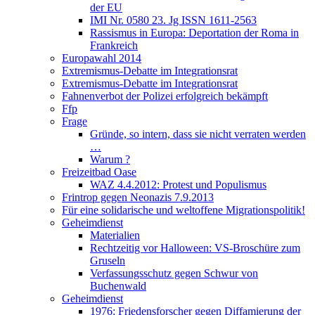
der EU
IMI Nr. 0580 23. Jg ISSN 1611-2563
Rassismus in Europa: Deportation der Roma in
Frankreich
Europawahl 2014
Extremismus-Debatte im Integrationsrat
Extremismus-Debatte im Integrationsrat
Fahnenverbot der Polizei erfolgreich bekämpft
Ffp
Frage
Gründe, so intern, dass sie nicht verraten werden
…
Warum ?
Freizeitbad Oase
WAZ 4.4.2012: Protest und Populismus
Frintrop gegen Neonazis 7.9.2013
Für eine solidarische und weltoffene Migrationspolitik!
Geheimdienst
Materialien
Rechtzeitig vor Halloween: VS-Broschüre zum
Gruseln
Verfassungsschutz gegen Schwur von
Buchenwald
Geheimdienst
1976: Friedensforscher gegen Diffamierung der