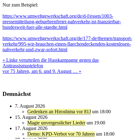
Nur zum Beispiel:
https://www.umweltgewerkschaft.org/de/d-f/essen/1003-
pressemitteilung-gebuehrenfreier-nahverkehr-ist-fnanzierbar-
bundesweit-fuer-alle-staedte.html
https://www.umweltgewerkschaft.org/de/177-de/themen/transport-
verkehr/995-wir-brauchen-einen-flaechendeckenden-kostenlosen-
nahverkehr-und-zwar-sofort.html
Beitragsnavigation
« Linke verurteilen die Hasskampagne gegen das
Antirassismustelefon
vor 75 Jahren, am 6. und 9. August … »
Demnächst
7. August 2026
Gedenken an Hiroshima vor 81J
um 18:00
15. August 2026
Magie unvergesslicher Lieder
um 19:00
17. August 2026
Demo: KPD-Verbot vor 70 Jahren
um 18:00