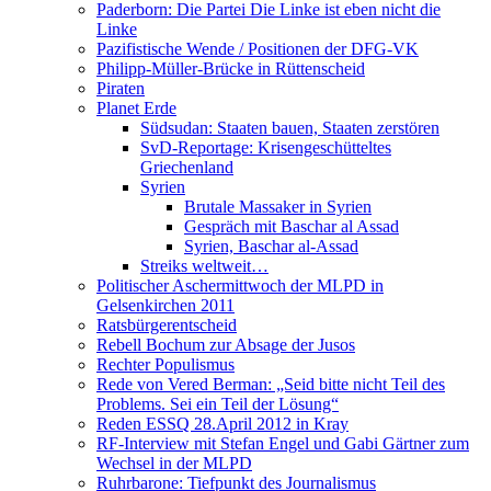
Paderborn: Die Partei Die Linke ist eben nicht die
Linke
Pazifistische Wende / Positionen der DFG-VK
Philipp-Müller-Brücke in Rüttenscheid
Piraten
Planet Erde
Südsudan: Staaten bauen, Staaten zerstören
SvD-Reportage: Krisengeschütteltes
Griechenland
Syrien
Brutale Massaker in Syrien
Gespräch mit Baschar al Assad
Syrien, Baschar al-Assad
Streiks weltweit…
Politischer Aschermittwoch der MLPD in
Gelsenkirchen 2011
Ratsbürgerentscheid
Rebell Bochum zur Absage der Jusos
Rechter Populismus
Rede von Vered Berman: „Seid bitte nicht Teil des
Problems. Sei ein Teil der Lösung“
Reden ESSQ 28.April 2012 in Kray
RF-Interview mit Stefan Engel und Gabi Gärtner zum
Wechsel in der MLPD
Ruhrbarone: Tiefpunkt des Journalismus