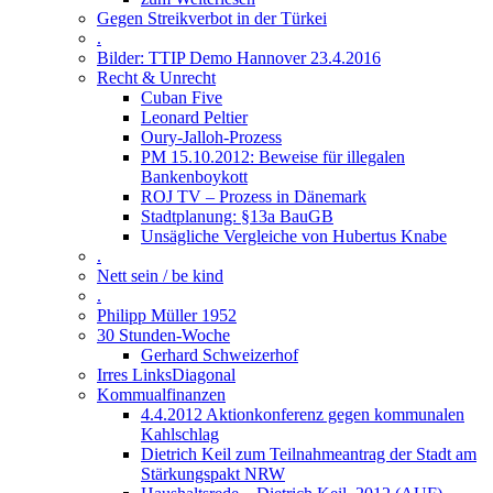
Gegen Streikverbot in der Türkei
.
Bilder: TTIP Demo Hannover 23.4.2016
Recht & Unrecht
Cuban Five
Leonard Peltier
Oury-Jalloh-Prozess
PM 15.10.2012: Beweise für illegalen
Bankenboykott
ROJ TV – Prozess in Dänemark
Stadtplanung: §13a BauGB
Unsägliche Vergleiche von Hubertus Knabe
.
Nett sein / be kind
.
Philipp Müller 1952
30 Stunden-Woche
Gerhard Schweizerhof
Irres LinksDiagonal
Kommualfinanzen
4.4.2012 Aktionkonferenz gegen kommunalen
Kahlschlag
Dietrich Keil zum Teilnahmeantrag der Stadt am
Stärkungspakt NRW