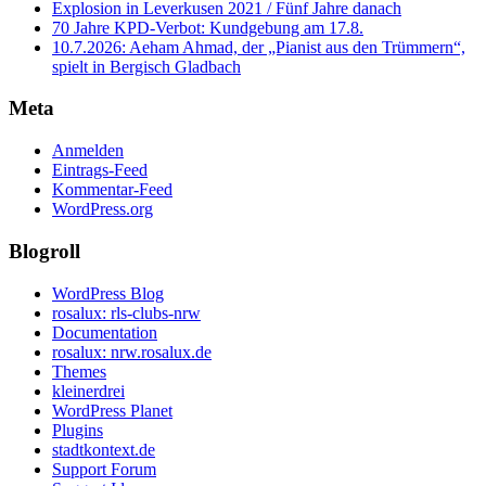
Explosion in Leverkusen 2021 / Fünf Jahre danach
70 Jahre KPD‑Verbot: Kundgebung am 17.8.
10.7.2026: Aeham Ahmad, der „Pianist aus den Trümmern“,
spielt in Bergisch Gladbach
Meta
Anmelden
Eintrags-Feed
Kommentar-Feed
WordPress.org
Blogroll
WordPress Blog
rosalux: rls-clubs-nrw
Documentation
rosalux: nrw.rosalux.de
Themes
kleinerdrei
WordPress Planet
Plugins
stadtkontext.de
Support Forum