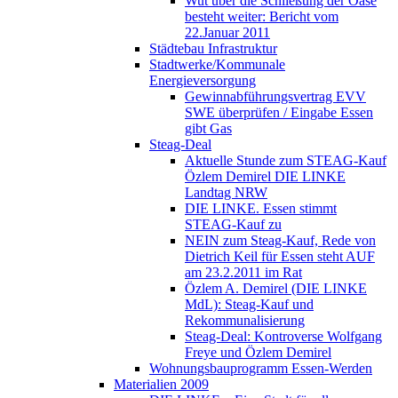
Wut über die Schließung der Oase
besteht weiter: Bericht vom
22.Januar 2011
Städtebau Infrastruktur
Stadtwerke/Kommunale
Energieversorgung
Gewinnabführungsvertrag EVV
SWE überprüfen / Eingabe Essen
gibt Gas
Steag-Deal
Aktuelle Stunde zum STEAG-Kauf
Özlem Demirel DIE LINKE
Landtag NRW
DIE LINKE. Essen stimmt
STEAG-Kauf zu
NEIN zum Steag-Kauf, Rede von
Dietrich Keil für Essen steht AUF
am 23.2.2011 im Rat
Özlem A. Demirel (DIE LINKE
MdL): Steag-Kauf und
Rekommunalisierung
Steag-Deal: Kontroverse Wolfgang
Freye und Özlem Demirel
Wohnungsbauprogramm Essen-Werden
Materialien 2009