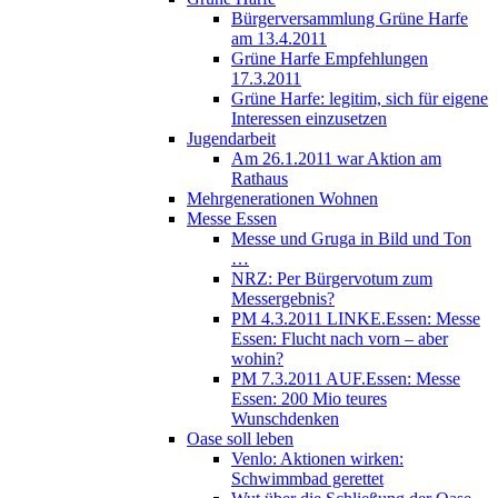
Bürgerversammlung Grüne Harfe
am 13.4.2011
Grüne Harfe Empfehlungen
17.3.2011
Grüne Harfe: legitim, sich für eigene
Interessen einzusetzen
Jugendarbeit
Am 26.1.2011 war Aktion am
Rathaus
Mehrgenerationen Wohnen
Messe Essen
Messe und Gruga in Bild und Ton
…
NRZ: Per Bürgervotum zum
Messergebnis?
PM 4.3.2011 LINKE.Essen: Messe
Essen: Flucht nach vorn – aber
wohin?
PM 7.3.2011 AUF.Essen: Messe
Essen: 200 Mio teures
Wunschdenken
Oase soll leben
Venlo: Aktionen wirken:
Schwimmbad gerettet