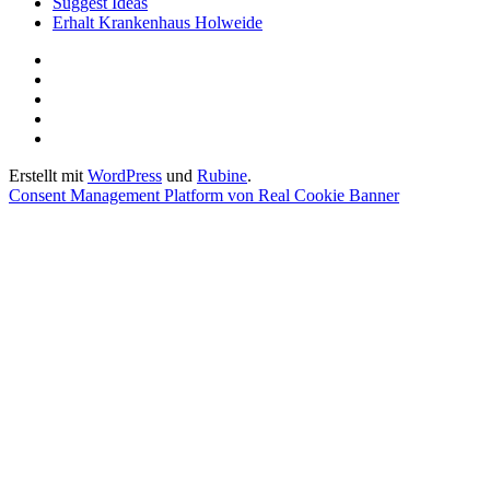
Suggest Ideas
Erhalt Krankenhaus Holweide
Startseite
Datenschutzerklärung
Privatsphäre-
Einstellungen
Historie
ändern
der
Einwilligungen
Privatsphäre-
widerrufen
Erstellt mit
WordPress
und
Rubine
.
Einstellungen
Consent Management Platform von Real Cookie Banner