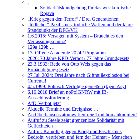
.
Solidaritätskundgebung für das westkurdische
Rojava
„Krieg gegen den Terror“ / Drei Generationen
„tödlicher“ Pazifismus, tödliche Waffen und der klare
Standpunkt der DFG/VK
1.6.2015: Versagen mit System – Braucht es den
Verfassungsschutz?
129a 129b …
13. Offene Akademie 2024 / Programm
2026: 70 Jahre KPD-Verbot / 77 Jahre Grundgesetz
23.3.1933: Rede von Otto Wels gegen das
Ermächtigungsgesetz
27.Juli 2024: Drei Jahre nach Giftmüllexplosion bei
Currenta!
4.5.1999: Politisch Verfolgte genießen (k)ein Asyl
6.10.2018 Brief an noPolGNRW mit IB-
Ausschlussforderung
AfD-Verbot jetzt
Aktuelle Termine und Ereignisse …
An Oberhausens atomwaffenfreie Tradition anknüpfen!
Aufruf zu Steele zeigt grenzenlose Solidarität mit
Geflüchteten
Aufruf: Kampftag gegen Krieg und Faschismus
Bedroht, vertrieben und fern der Heimat – Menschen