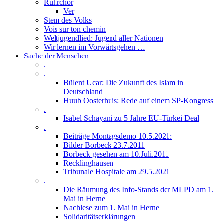
Ruhrchor
Ver
Stem des Volks
Vois sur ton chemin
Weltjugendlied: Jugend aller Nationen
Wir lernen im Vorwärtsgehen …
Sache der Menschen
.
.
Bülent Ucar: Die Zukunft des Islam in
Deutschland
Huub Oosterhuis: Rede auf einem SP-Kongress
.
Isabel Schayani zu 5 Jahre EU-Türkei Deal
.
Beiträge Montagsdemo 10.5.2021:
Bilder Borbeck 23.7.2011
Borbeck gesehen am 10.Juli.2011
Recklinghausen
Tribunale Hospitale am 29.5.2021
.
Die Räumung des Info-Stands der MLPD am 1.
Mai in Herne
Nachlese zum 1. Mai in Herne
Solidaritätserklärungen