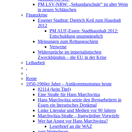
PM LSV-NRW: „Sekundarschule“ ist alter Wein
in neuen Schläuchen
Finanzkrise
Essener Stadtrat: Dietrich Keil zum Haushalt
2012
PM AUF-Essen: Stadthaushalt 2012:
Entschuldung unumgänglich
Meinungen zum Rettungsschirm
Verweise
Widersprüche im imperialistischen
Zweckbündnis – die EU in der Krise
Leiharbeit
.
.
Rente
1950-1960er Jahre – Antikommunismus heute
#2114 (kein Titel)
Eine Straße für Hans Marchwitza
Hans Marchwitza setzte den Bergarbeitern in
Essen ein literarisches Denkmal
Linke Literatur und Medien vor 90 Jahren
Marchwitza-Straße – fragwürdige Vorwürfe
Wer hat Angst vor Hans Marchwitza?
Leserbrief an die WAZ
zum Weiterlesen