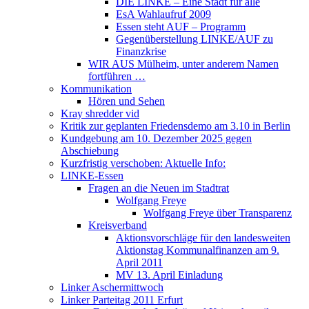
DIE LINKE – Eine Stadt für alle
EsA Wahlaufruf 2009
Essen steht AUF – Programm
Gegenüberstellung LINKE/AUF zu
Finanzkrise
WIR AUS Mülheim, unter anderem Namen
fortführen …
Kommunikation
Hören und Sehen
Kray shredder vid
Kritik zur geplanten Friedensdemo am 3.10 in Berlin
Kundgebung am 10. Dezember 2025 gegen
Abschiebung
Kurzfristig verschoben: Aktuelle Info:
LINKE-Essen
Fragen an die Neuen im Stadtrat
Wolfgang Freye
Wolfgang Freye über Transparenz
Kreisverband
Aktionsvorschläge für den landesweiten
Aktionstag Kommunalfinanzen am 9.
April 2011
MV 13. April Einladung
Linker Aschermittwoch
Linker Parteitag 2011 Erfurt