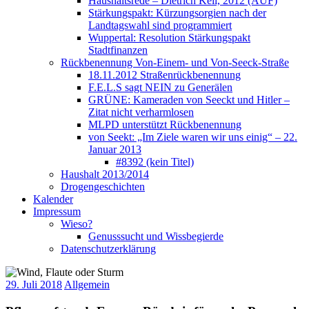
Haushaltsrede – Dietrich Keil, 2012 (AUF)
Stärkungspakt: Kürzungsorgien nach der
Landtagswahl sind programmiert
Wuppertal: Resolution Stärkungspakt
Stadtfinanzen
Rückbenennung Von-Einem- und Von-Seeck-Straße
18.11.2012 Straßenrückbenennung
F.E.L.S sagt NEIN zu Generälen
GRÜNE: Kameraden von Seeckt und Hitler –
Zitat nicht verharmlosen
MLPD unterstützt Rückbenennung
von Seekt: „Im Ziele waren wir uns einig“ – 22.
Januar 2013
#8392 (kein Titel)
Haushalt 2013/2014
Drogengeschichten
Kalender
Impressum
Wieso?
Genusssucht und Wissbegierde
Datenschutzerklärung
29. Juli 2018
Allgemein