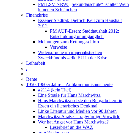
PM LSV-NRW: „Sekundarschule“ ist alter Wein
in neuen Schläuchen
Finanzkrise
Essener Stadtrat: Dietrich Keil zum Haushalt
2012
PM AUF-Essen: Stadthaushalt 2012:
Entschuldung unumgänglich
Meinungen zum Rettungsschirm
Verweise
Widersprüche im imperialistischen
Zweckbündnis – die EU in der Krise
Leiharbeit
.
.
Rente
1950-1960er Jahre – Antikommunismus heute
#2114 (kein Titel)
Eine Straße für Hans Marchwitza
Hans Marchwitza setzte den Bergarbeitern in
Essen ein literarisches Denkmal
Linke Literatur und Medien vor 90 Jahren
Marchwitza-Straße – fragwürdige Vorwürfe
Wer hat Angst vor Hans Marchwitza?
Leserbrief an die WAZ
zum Weiterlesen