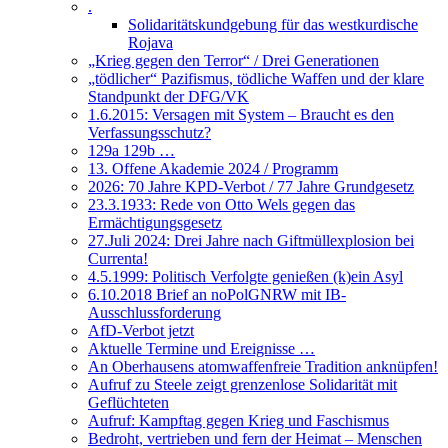
.
Solidaritätskundgebung für das westkurdische
Rojava
„Krieg gegen den Terror“ / Drei Generationen
„tödlicher“ Pazifismus, tödliche Waffen und der klare
Standpunkt der DFG/VK
1.6.2015: Versagen mit System – Braucht es den
Verfassungsschutz?
129a 129b …
13. Offene Akademie 2024 / Programm
2026: 70 Jahre KPD-Verbot / 77 Jahre Grundgesetz
23.3.1933: Rede von Otto Wels gegen das
Ermächtigungsgesetz
27.Juli 2024: Drei Jahre nach Giftmüllexplosion bei
Currenta!
4.5.1999: Politisch Verfolgte genießen (k)ein Asyl
6.10.2018 Brief an noPolGNRW mit IB-
Ausschlussforderung
AfD-Verbot jetzt
Aktuelle Termine und Ereignisse …
An Oberhausens atomwaffenfreie Tradition anknüpfen!
Aufruf zu Steele zeigt grenzenlose Solidarität mit
Geflüchteten
Aufruf: Kampftag gegen Krieg und Faschismus
Bedroht, vertrieben und fern der Heimat – Menschen