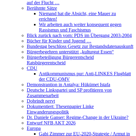
auf der Flucht …
Berühmte Sätze
Niemand hat die Absicht, eine Mauer zu
errichten!
Wir arbeiten auch weiter konsequent gegen
Rassismus und Faschismus
Blick zurück nach vorn: PDS im Übergang 2003-2004
Bücher für Kinder und Jugend …
Bundestag beschloss Gesetz zur Bestandsdatenauskunft
Bürgerbegehren unterstützt „kulturgut Essen“
Bürgerbeteiligung Bürgerentscheid
Ratsbürgerentscheid
CDU
Antikommunismus pur: Anti-LINKES Flugblatt
der CDU-OMV
Demonstrantion in Antalya: Hükümet Istafa
Deutsche Linkspartei und SP profitieren von
Zusammenarbeit
Dobrindt nervt
Dokumentiert: Thesenpapier Linke
Einwanderungspolitik
Dr. Daniele Ganser: Regime-Change in der Ukraine?
Entwurf NFB AKT 2026
Europa
Gabi Zimmer zur EU-2020-Strategie / Armut in