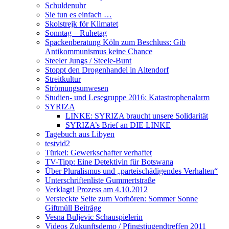
Schuldenuhr
Sie tun es einfach …
Skolstrejk för Klimatet
Sonntag – Ruhetag
Spackenberatung Köln zum Beschluss: Gib
Antikommunismus keine Chance
Steeler Jungs / Steele-Bunt
Stoppt den Drogenhandel in Altendorf
Streitkultur
Strömungsunwesen
Studien- und Lesegruppe 2016: Katastrophenalarm
SYRIZA
LINKE: SYRIZA braucht unsere Solidarität
SYRIZA’s Brief an DIE LINKE
Tagebuch aus Libyen
testvid2
Türkei: Gewerkschafter verhaftet
TV-Tipp: Eine Detektivin für Botswana
Über Pluralismus und „parteischädigendes Verhalten“
Unterschriftenliste Gummertstraße
Verklagt! Prozess am 4.10.2012
Versteckte Seite zum Vorhören: Sommer Sonne
Giftmüll Beiträge
Vesna Buljevic Schauspielerin
Videos Zukunftsdemo / Pfingstjugendtreffen 2011