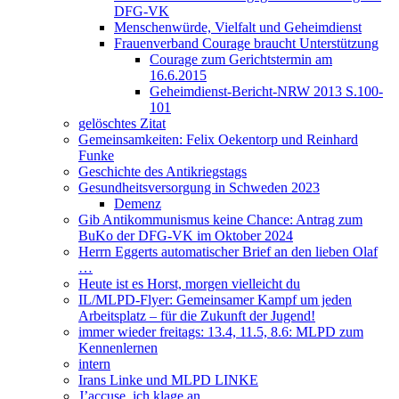
DFG-VK
Menschenwürde, Vielfalt und Geheimdienst
Frauenverband Courage braucht Unterstützung
Courage zum Gerichtstermin am
16.6.2015
Geheimdienst-Bericht-NRW 2013 S.100-
101
gelöschtes Zitat
Gemeinsamkeiten: Felix Oekentorp und Reinhard
Funke
Geschichte des Antikriegstags
Gesundheitsversorgung in Schweden 2023
Demenz
Gib Antikommunismus keine Chance: Antrag zum
BuKo der DFG-VK im Oktober 2024
Herrn Eggerts automatischer Brief an den lieben Olaf
…
Heute ist es Horst, morgen vielleicht du
IL/MLPD-Flyer: Gemeinsamer Kampf um jeden
Arbeitsplatz – für die Zukunft der Jugend!
immer wieder freitags: 13.4, 11.5, 8.6: MLPD zum
Kennenlernen
intern
Irans Linke und MLPD LINKE
J’accuse, ich klage an