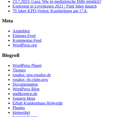
23.7.2023: Gaza: Wie ist medizinische Hilfe möglich?
Explosion in Leverkusen 2021 / Fünf Jahre danach
70 Jahre KPD‑Verbot: Kundgebung am 17.8.
Meta
Anmelden
Eintrags-Feed
Kommentar-Feed
WordPress.org
Blogroll
WordPress Planet
Themes
rosalux: nrw.rosalux.de
rosalux: rls-clubs-nrw
Documentation
WordPress Blog
stadtkontext.de
Suggest Ideas
Erhalt Krankenhaus Holweide
Plugins
kleinerdrei