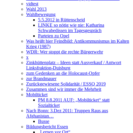
vidtest
Wahl 2013
Wahlbewegung
5.5.2012 in Rüttenscheid
LINKE so nötig wie nie: Katharina
Schwabedissen im Tagesgespräch
Parteien zu Opel
Was heißt hier Feindbild: Antikommunismus im Kalten
Krieg (1987)
WDR: Wer stoppt die rechte Bürgerwehr
x
Zinkhüttenplatz – Ideen statt Ausverkauf / Antwort
Linksfraktion-Duisburg
zum Gedenken an die Holocaust-Opfer
zur Brandmauer
Zurückgewiesene Solidarität / ESSQ 2019
Zusammen sind wir immer die Mehrheit
Mobilticket
PM 8.8.2011 AUF: „Mobilticket“ statt
Sozialticket
Nach Bonn: 3.Dez 2011: Truppen Raus aus
Afghanistan…
Busse
Bildungsbericht Essen
„Lernen vor Ort“