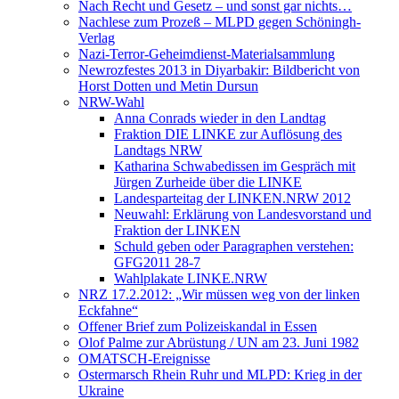
Nach Recht und Gesetz – und sonst gar nichts…
Nachlese zum Prozeß – MLPD gegen Schöningh-
Verlag
Nazi-Terror-Geheimdienst-Materialsammlung
Newrozfestes 2013 in Diyarbakir: Bildbericht von
Horst Dotten und Metin Dursun
NRW-Wahl
Anna Conrads wieder in den Landtag
Fraktion DIE LINKE zur Auflösung des
Landtags NRW
Katharina Schwabedissen im Gespräch mit
Jürgen Zurheide über die LINKE
Landesparteitag der LINKEN.NRW 2012
Neuwahl: Erklärung von Landesvorstand und
Fraktion der LINKEN
Schuld geben oder Paragraphen verstehen:
GFG2011 28-7
Wahlplakate LINKE.NRW
NRZ 17.2.2012: „Wir müssen weg von der linken
Eckfahne“
Offener Brief zum Polizeiskandal in Essen
Olof Palme zur Abrüstung / UN am 23. Juni 1982
OMATSCH-Ereignisse
Ostermarsch Rhein Ruhr und MLPD: Krieg in der
Ukraine