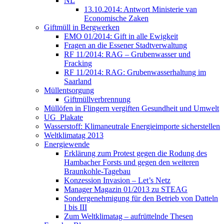
NL
13.10.2014: Antwort Ministerie van
Economische Zaken
Giftmüll in Bergwerken
EMO 01/2014: Gift in alle Ewigkeit
Fragen an die Essener Stadtverwaltung
RF 11/2014: RAG – Grubenwasser und
Fracking
RF 11/2014: RAG: Grubenwasserhaltung im
Saarland
Müllentsorgung
Giftmüllverbrennung
Müllöfen in Flingern vergiften Gesundheit und Umwelt
UG_Plakate
Wasserstoff: Klimaneutrale Energieimporte sicherstellen
Weltklimatag 2013
Energiewende
Erklärung zum Protest gegen die Rodung des
Hambacher Forsts und gegen den weiteren
Braunkohle-Tagebau
Konzession Invasion – Let’s Netz
Manager Magazin 01/2013 zu STEAG
Sondergenehmigung für den Betrieb von Datteln
I bis III
Zum Weltklimatag – aufrüttelnde Thesen