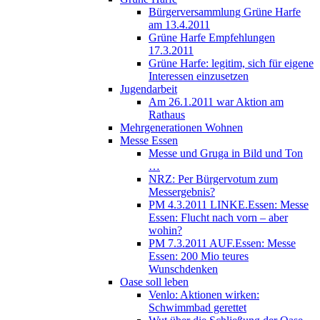
Bürgerversammlung Grüne Harfe
am 13.4.2011
Grüne Harfe Empfehlungen
17.3.2011
Grüne Harfe: legitim, sich für eigene
Interessen einzusetzen
Jugendarbeit
Am 26.1.2011 war Aktion am
Rathaus
Mehrgenerationen Wohnen
Messe Essen
Messe und Gruga in Bild und Ton
…
NRZ: Per Bürgervotum zum
Messergebnis?
PM 4.3.2011 LINKE.Essen: Messe
Essen: Flucht nach vorn – aber
wohin?
PM 7.3.2011 AUF.Essen: Messe
Essen: 200 Mio teures
Wunschdenken
Oase soll leben
Venlo: Aktionen wirken:
Schwimmbad gerettet