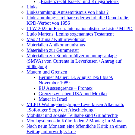
„Existenzrecht Israels“ und Kriegsrhetorik
Links
Linksammlung: Antisemitismus von links ?
Linksammlung: streitbare oder wehrhafte Demokratie,
KPD-Verbot von 1956
LTW 2022 in Essen: Internationalistische Liste / MLPD
Ludo Martens: Lenins sogenanntes Testament
Mao / China / Kulturrevolution
Materialien Antikommunismus
Materialien zur Gummertstr
Materialien zur Sondermüllverbrennungsanlage
(SMVA) von Currenta in Leverkusen / Antrag auf
Stilllegung
Mauern und Grenzen
Berliner Mauer: 13. August 1961 bis 9.
November 1989
EU Aussengrenze – Frontex
Grenze zwischen USA und Mexiko
Mauer in Israel
MLPD-Wohngebietsgruppe Leverkusen Alkenrath:
„Sofortiger Stopp der Abschiebung“
Mobilität und soziale Teilhabe sind Grundrechte
Montagsdemos in Köln: Jeden 2.Montag im Monat
Nach neun Monaten eine öffentliche Kritik an einem
Beitrag auf nrw.dfg-vk.de