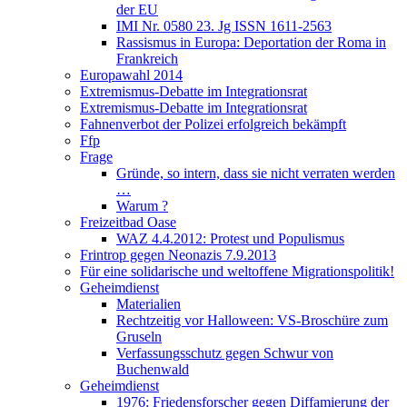
der EU
IMI Nr. 0580 23. Jg ISSN 1611-2563
Rassismus in Europa: Deportation der Roma in
Frankreich
Europawahl 2014
Extremismus-Debatte im Integrationsrat
Extremismus-Debatte im Integrationsrat
Fahnenverbot der Polizei erfolgreich bekämpft
Ffp
Frage
Gründe, so intern, dass sie nicht verraten werden
…
Warum ?
Freizeitbad Oase
WAZ 4.4.2012: Protest und Populismus
Frintrop gegen Neonazis 7.9.2013
Für eine solidarische und weltoffene Migrationspolitik!
Geheimdienst
Materialien
Rechtzeitig vor Halloween: VS-Broschüre zum
Gruseln
Verfassungsschutz gegen Schwur von
Buchenwald
Geheimdienst
1976: Friedensforscher gegen Diffamierung der