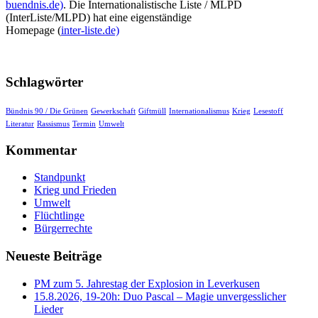
buendnis.de)
. Die Internationalistische Liste / MLPD
(InterListe/MLPD) hat eine eigenständige
Homepage (
inter-liste.de)
Schlagwörter
Bündnis 90 / Die Grünen
Gewerkschaft
Giftmüll
Internationalismus
Krieg
Lesestoff
Literatur
Rassismus
Termin
Umwelt
Kommentar
Standpunkt
Krieg und Frieden
Umwelt
Flüchtlinge
Bürgerrechte
Neueste Beiträge
PM zum 5. Jahrestag der Explosion in Leverkusen
15.8.2026, 19-20h: Duo Pascal – Magie unvergesslicher
Lieder