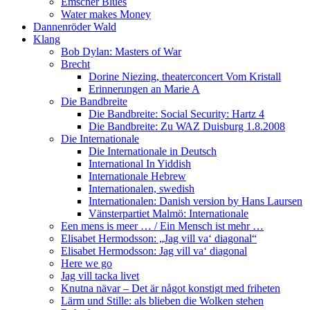
Emscher Blues
Water makes Money
Dannenröder Wald
Klang
Bob Dylan: Masters of War
Brecht
Dorine Niezing, theaterconcert Vom Kristall
Erinnerungen an Marie A
Die Bandbreite
Die Bandbreite: Social Security: Hartz 4
Die Bandbreite: Zu WAZ Duisburg 1.8.2008
Die Internationale
Die Internationale in Deutsch
International In Yiddish
Internationale Hebrew
Internationalen, swedish
Internationalen: Danish version by Hans Laursen
Vänsterpartiet Malmö: Internationale
Een mens is meer … / Ein Mensch ist mehr …
Elisabet Hermodsson: „Jag vill va‘ diagonal“
Elisabet Hermodsson: Jag vill va‘ diagonal
Here we go
Jag vill tacka livet
Knutna nävar – Det är något konstigt med friheten
Lärm und Stille: als blieben die Wolken stehen