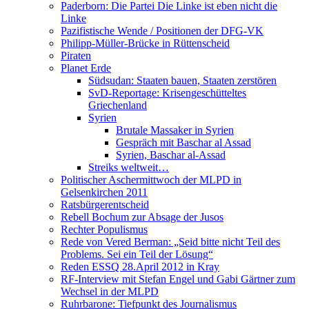
Paderborn: Die Partei Die Linke ist eben nicht die
Linke
Pazifistische Wende / Positionen der DFG-VK
Philipp-Müller-Brücke in Rüttenscheid
Piraten
Planet Erde
Südsudan: Staaten bauen, Staaten zerstören
SvD-Reportage: Krisengeschütteltes
Griechenland
Syrien
Brutale Massaker in Syrien
Gespräch mit Baschar al Assad
Syrien, Baschar al-Assad
Streiks weltweit…
Politischer Aschermittwoch der MLPD in
Gelsenkirchen 2011
Ratsbürgerentscheid
Rebell Bochum zur Absage der Jusos
Rechter Populismus
Rede von Vered Berman: „Seid bitte nicht Teil des
Problems. Sei ein Teil der Lösung“
Reden ESSQ 28.April 2012 in Kray
RF-Interview mit Stefan Engel und Gabi Gärtner zum
Wechsel in der MLPD
Ruhrbarone: Tiefpunkt des Journalismus