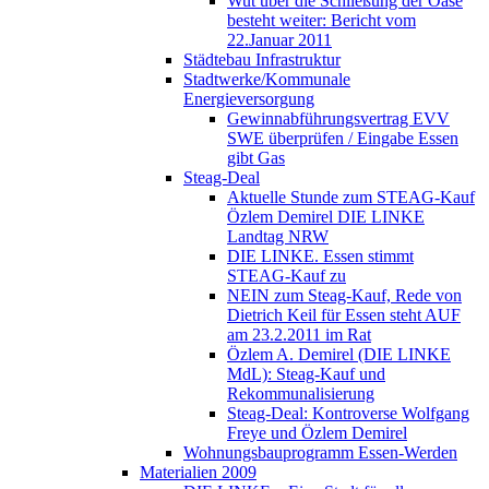
Wut über die Schließung der Oase
besteht weiter: Bericht vom
22.Januar 2011
Städtebau Infrastruktur
Stadtwerke/Kommunale
Energieversorgung
Gewinnabführungsvertrag EVV
SWE überprüfen / Eingabe Essen
gibt Gas
Steag-Deal
Aktuelle Stunde zum STEAG-Kauf
Özlem Demirel DIE LINKE
Landtag NRW
DIE LINKE. Essen stimmt
STEAG-Kauf zu
NEIN zum Steag-Kauf, Rede von
Dietrich Keil für Essen steht AUF
am 23.2.2011 im Rat
Özlem A. Demirel (DIE LINKE
MdL): Steag-Kauf und
Rekommunalisierung
Steag-Deal: Kontroverse Wolfgang
Freye und Özlem Demirel
Wohnungsbauprogramm Essen-Werden
Materialien 2009