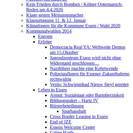
Kein Frieden durch Bomben / Kölner Ostermarsch-
Reden am 4.4.2026
Klage gegen Meinungsmacher
Klausurtagung 11. & 12. Januar
Klimafragen für die Kommune Essen / Wahl 2020
Kommunalwahlen 2014
Energie
Erfolge
Democracia Real YA: Weltweite Demos
am 15.Oktober
Jugendzentrum Essen wird nicht ohne
Widerstand geschlossen…
Naziführer machte eine Kehrtwende
Polizeiauflagen für Essener Zukunftsdemo
rechtwidrig
Venlo: Schwimmbad Nieuw Steyl gerettet
Leben in Essen
Armut: Sozialstaat oder Barmherzigkeit
Bildungspaket – Hartz IV
Bürgerbeteiligung
Sparhaushalt
Cross Border Leasing in Essen
End of JZE
Essens Welcome Center
Grüne Harfe