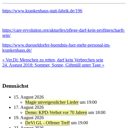
https://www.krankenhaus-statt-fabrik.de/196
https://care-revolution.org/aktuelles/pflege-darf-kein-profitgeschaeft-
sein/
https://www.duesseldorfer-buendnis-fuer-mehr-personal-im-
krankenhaus.de/
Beitragsnavigation
« Ver.Di: Menschen zu retten, darf kein Verbrechen sein
24. August 2018: Sommer, Sonne, Giftmüll unter Tage »
Demnächst
15. August 2026
Magie unvergesslicher Lieder
um 19:00
17. August 2026
Demo: KPD-Verbot vor 70 Jahren
um 18:00
19. August 2026
DeVi GL - Offener Treff
um 19:00
23. August 2026