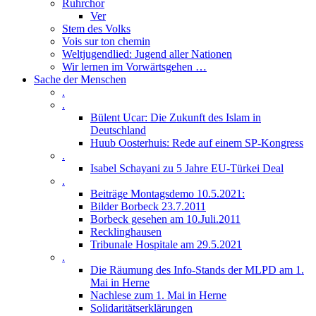
Ruhrchor
Ver
Stem des Volks
Vois sur ton chemin
Weltjugendlied: Jugend aller Nationen
Wir lernen im Vorwärtsgehen …
Sache der Menschen
.
.
Bülent Ucar: Die Zukunft des Islam in
Deutschland
Huub Oosterhuis: Rede auf einem SP-Kongress
.
Isabel Schayani zu 5 Jahre EU-Türkei Deal
.
Beiträge Montagsdemo 10.5.2021:
Bilder Borbeck 23.7.2011
Borbeck gesehen am 10.Juli.2011
Recklinghausen
Tribunale Hospitale am 29.5.2021
.
Die Räumung des Info-Stands der MLPD am 1.
Mai in Herne
Nachlese zum 1. Mai in Herne
Solidaritätserklärungen