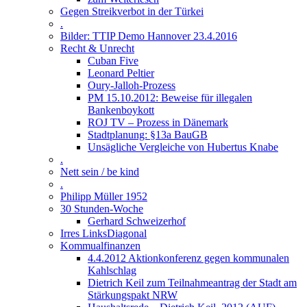
Gegen Streikverbot in der Türkei
.
Bilder: TTIP Demo Hannover 23.4.2016
Recht & Unrecht
Cuban Five
Leonard Peltier
Oury-Jalloh-Prozess
PM 15.10.2012: Beweise für illegalen
Bankenboykott
ROJ TV – Prozess in Dänemark
Stadtplanung: §13a BauGB
Unsägliche Vergleiche von Hubertus Knabe
.
Nett sein / be kind
.
Philipp Müller 1952
30 Stunden-Woche
Gerhard Schweizerhof
Irres LinksDiagonal
Kommualfinanzen
4.4.2012 Aktionkonferenz gegen kommunalen
Kahlschlag
Dietrich Keil zum Teilnahmeantrag der Stadt am
Stärkungspakt NRW