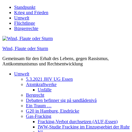
Skip
Standpunkt
to
Krieg und Frieden
content
Umwelt
Flüchtlinge
Bürgerrechte
Wind, Flaute oder Sturm
Gemeinsam für den Erhalt des Lebens, gegen Rassismus,
Antikommunismus und Rechtsentwicklung
Umwelt
5.3.2021 JHV UG Essen
Atomkraftwerke
Unfälle
Bergrecht
Debatten befinner sig på sandlådenivå
Ein Traum …
G20 in Hamburg, Eindrücke
Gas-Fracking
Fracking-Verbot durchsetzen (AUF-Essen)
IWW-Studie Fracking im Einzugsgebiet der Ruhr