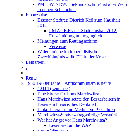
PM LSV-NRW: „Sekundarschule“ ist alter Wein
in neuen Schläuchen
Finanzkrise
Essener Stadtrat: Dietrich Keil zum Haushalt
2012
PM AUF-Essen: Stadthaushalt 2012:
Entschuldung unumgänglich
Meinungen zum Rettungsschirm
Verweise
Widersprüche im imperialistischen
Zweckbündnis – die EU in der Krise
Leiharbeit
.
.
Rente
1950-1960er Jahre – Antikommunismus heute
#2114 (kein Titel)
Eine Straße für Hans Marchwitza
Hans Marchwitza setzte den Bergarbeitern in
Essen ein literarisches Denkmal
Linke Literatur und Medien vor 90 Jahren
Marchwitza-Straße – fragwürdige Vorwürfe
Wer hat Angst vor Hans Marchwitza?
Leserbrief an die WAZ
zum Weiterlesen