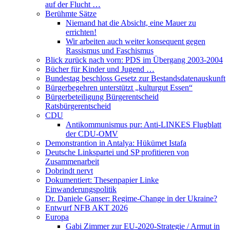
auf der Flucht …
Berühmte Sätze
Niemand hat die Absicht, eine Mauer zu
errichten!
Wir arbeiten auch weiter konsequent gegen
Rassismus und Faschismus
Blick zurück nach vorn: PDS im Übergang 2003-2004
Bücher für Kinder und Jugend …
Bundestag beschloss Gesetz zur Bestandsdatenauskunft
Bürgerbegehren unterstützt „kulturgut Essen“
Bürgerbeteiligung Bürgerentscheid
Ratsbürgerentscheid
CDU
Antikommunismus pur: Anti-LINKES Flugblatt
der CDU-OMV
Demonstrantion in Antalya: Hükümet Istafa
Deutsche Linkspartei und SP profitieren von
Zusammenarbeit
Dobrindt nervt
Dokumentiert: Thesenpapier Linke
Einwanderungspolitik
Dr. Daniele Ganser: Regime-Change in der Ukraine?
Entwurf NFB AKT 2026
Europa
Gabi Zimmer zur EU-2020-Strategie / Armut in