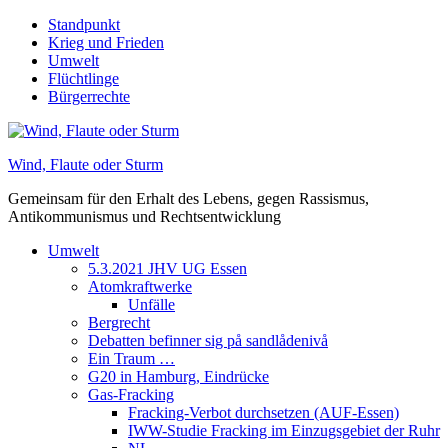
Skip
Standpunkt
to
Krieg und Frieden
content
Umwelt
Flüchtlinge
Bürgerrechte
Wind, Flaute oder Sturm
Gemeinsam für den Erhalt des Lebens, gegen Rassismus,
Antikommunismus und Rechtsentwicklung
Umwelt
5.3.2021 JHV UG Essen
Atomkraftwerke
Unfälle
Bergrecht
Debatten befinner sig på sandlådenivå
Ein Traum …
G20 in Hamburg, Eindrücke
Gas-Fracking
Fracking-Verbot durchsetzen (AUF-Essen)
IWW-Studie Fracking im Einzugsgebiet der Ruhr