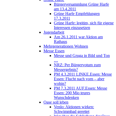
Bürgerversammlung Grüne Harfe
am 13.4.2011
Grüne Harfe Empfehlungen
17.3.2011
Grüne Harfe: legitim, sich für eigene
Interessen einzusetzen
Jugendarbeit
Am 26.1.2011 war Aktion am
Rathaus
Mehrgenerationen Wohnen
Messe Essen
Messe und Gruga in Bild und Ton
…
NRZ: Per Bürgervotum zum
Messergebnis?
PM 4.3.2011 LINKE.Essen: Messe
Essen: Flucht nach vorn – aber
wohin?
PM 7.3.2011 AUF.Essen: Messe
Essen: 200 Mio teures
Wunschdenken
Oase soll leben
Venlo: Aktionen wirken:
Schwimmbad gerettet