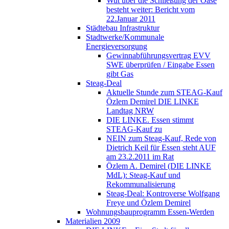
Wut über die Schließung der Oase
besteht weiter: Bericht vom
22.Januar 2011
Städtebau Infrastruktur
Stadtwerke/Kommunale
Energieversorgung
Gewinnabführungsvertrag EVV
SWE überprüfen / Eingabe Essen
gibt Gas
Steag-Deal
Aktuelle Stunde zum STEAG-Kauf
Özlem Demirel DIE LINKE
Landtag NRW
DIE LINKE. Essen stimmt
STEAG-Kauf zu
NEIN zum Steag-Kauf, Rede von
Dietrich Keil für Essen steht AUF
am 23.2.2011 im Rat
Özlem A. Demirel (DIE LINKE
MdL): Steag-Kauf und
Rekommunalisierung
Steag-Deal: Kontroverse Wolfgang
Freye und Özlem Demirel
Wohnungsbauprogramm Essen-Werden
Materialien 2009