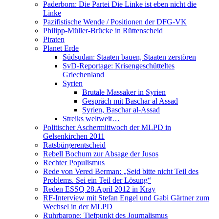
Paderborn: Die Partei Die Linke ist eben nicht die
Linke
Pazifistische Wende / Positionen der DFG-VK
Philipp-Müller-Brücke in Rüttenscheid
Piraten
Planet Erde
Südsudan: Staaten bauen, Staaten zerstören
SvD-Reportage: Krisengeschütteltes
Griechenland
Syrien
Brutale Massaker in Syrien
Gespräch mit Baschar al Assad
Syrien, Baschar al-Assad
Streiks weltweit…
Politischer Aschermittwoch der MLPD in
Gelsenkirchen 2011
Ratsbürgerentscheid
Rebell Bochum zur Absage der Jusos
Rechter Populismus
Rede von Vered Berman: „Seid bitte nicht Teil des
Problems. Sei ein Teil der Lösung“
Reden ESSQ 28.April 2012 in Kray
RF-Interview mit Stefan Engel und Gabi Gärtner zum
Wechsel in der MLPD
Ruhrbarone: Tiefpunkt des Journalismus