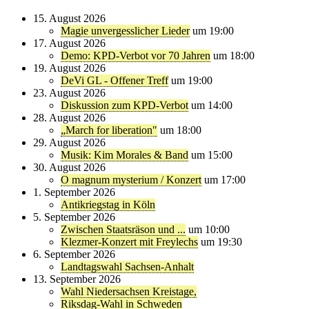
15. August 2026
Magie unvergesslicher Lieder
um 19:00
17. August 2026
Demo: KPD-Verbot vor 70 Jahren
um 18:00
19. August 2026
DeVi GL - Offener Treff
um 19:00
23. August 2026
Diskussion zum KPD-Verbot
um 14:00
28. August 2026
„March for liberation"
um 18:00
29. August 2026
Musik: Kim Morales & Band
um 15:00
30. August 2026
O magnum mysterium / Konzert
um 17:00
1. September 2026
Antikriegstag in Köln
5. September 2026
Zwischen Staatsräson und ...
um 10:00
Klezmer-Konzert mit Freylechs
um 19:30
6. September 2026
Landtagswahl Sachsen-Anhalt
13. September 2026
Wahl Niedersachsen Kreistage,
Riksdag-Wahl in Schweden