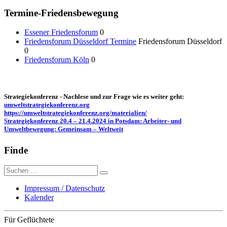
Termine-Friedensbewegung
Essener Friedensforum
0
Friedensforum Düsseldorf Termine
Friedensforum Düsseldorf
0
Friedensforum Köln
0
Strategiekonferenz - Nachlese und zur Frage wie es weiter geht:
umweltstrategiekonferenz.org
https://umweltstrategiekonferenz.org/materialien/
Strategiekonferenz 20.4 – 21.4.2024 in Potsdam: Arbeiter- und
Umweltbewegung: Gemeinsam – Weltweit
Finde
Suche
nach:
Impressum / Datenschutz
Kalender
Für Geflüchtete