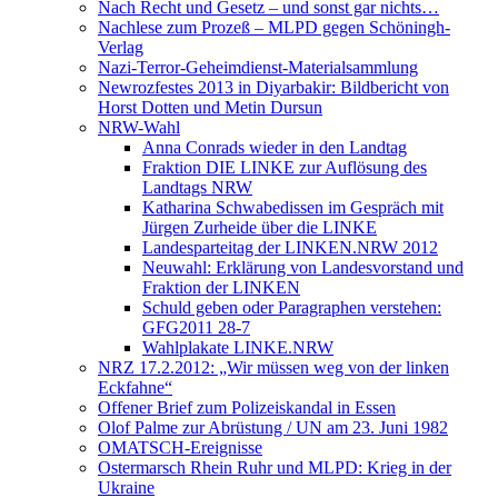
Nach Recht und Gesetz – und sonst gar nichts…
Nachlese zum Prozeß – MLPD gegen Schöningh-
Verlag
Nazi-Terror-Geheimdienst-Materialsammlung
Newrozfestes 2013 in Diyarbakir: Bildbericht von
Horst Dotten und Metin Dursun
NRW-Wahl
Anna Conrads wieder in den Landtag
Fraktion DIE LINKE zur Auflösung des
Landtags NRW
Katharina Schwabedissen im Gespräch mit
Jürgen Zurheide über die LINKE
Landesparteitag der LINKEN.NRW 2012
Neuwahl: Erklärung von Landesvorstand und
Fraktion der LINKEN
Schuld geben oder Paragraphen verstehen:
GFG2011 28-7
Wahlplakate LINKE.NRW
NRZ 17.2.2012: „Wir müssen weg von der linken
Eckfahne“
Offener Brief zum Polizeiskandal in Essen
Olof Palme zur Abrüstung / UN am 23. Juni 1982
OMATSCH-Ereignisse
Ostermarsch Rhein Ruhr und MLPD: Krieg in der
Ukraine