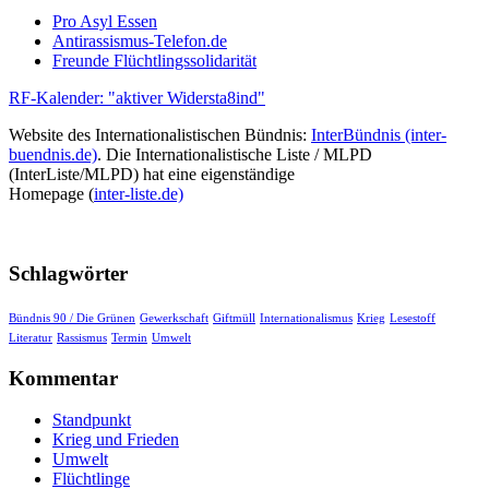
Pro Asyl Essen
Antirassismus-Telefon.de
Freunde Flüchtlingssolidarität
RF-Kalender: "aktiver Widersta8ind"
Website des Internationalistischen Bündnis:
InterBündnis (inter-
buendnis.de)
. Die Internationalistische Liste / MLPD
(InterListe/MLPD) hat eine eigenständige
Homepage (
inter-liste.de)
Schlagwörter
Bündnis 90 / Die Grünen
Gewerkschaft
Giftmüll
Internationalismus
Krieg
Lesestoff
Literatur
Rassismus
Termin
Umwelt
Kommentar
Standpunkt
Krieg und Frieden
Umwelt
Flüchtlinge