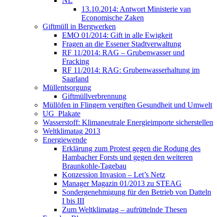
NL
13.10.2014: Antwort Ministerie van
Economische Zaken
Giftmüll in Bergwerken
EMO 01/2014: Gift in alle Ewigkeit
Fragen an die Essener Stadtverwaltung
RF 11/2014: RAG – Grubenwasser und
Fracking
RF 11/2014: RAG: Grubenwasserhaltung im
Saarland
Müllentsorgung
Giftmüllverbrennung
Müllöfen in Flingern vergiften Gesundheit und Umwelt
UG_Plakate
Wasserstoff: Klimaneutrale Energieimporte sicherstellen
Weltklimatag 2013
Energiewende
Erklärung zum Protest gegen die Rodung des
Hambacher Forsts und gegen den weiteren
Braunkohle-Tagebau
Konzession Invasion – Let’s Netz
Manager Magazin 01/2013 zu STEAG
Sondergenehmigung für den Betrieb von Datteln
I bis III
Zum Weltklimatag – aufrüttelnde Thesen