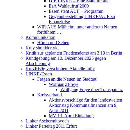
DIE LINKE – Eine Stadt für alle
EsA Wahlaufruf 2009
Essen steht AUF – Programm
Gegenüberstellung LINKE/AUF zu
Finanzkrise
WIR AUS Mülheim, unter anderem Namen
fortführen …
Kommunikation
Hören und Sehen
Kray shredder vid
Kritik zur geplanten Friedensdemo am 3.10 in Berlin
Kundgebung am 10. Dezember 2025 gegen
Abschiebung
Kurzfristig verschoben: Aktuelle Info:
LINKE-Essen
Fragen an die Neuen im Stadtrat
Wolfgang Freye
Wolfgang Freye über Transparenz
Kreisverband
Aktionsvorschläge für den landesweiten
Aktionstag Kommunalfinanzen am 9.
April 2011
MV 13. April Einladung
Linker Aschermittwoch
Linker Parteitag 2011 Erfurt