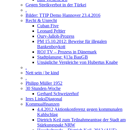
Gegen Streikverbot in der Türkei
.
Bilder: TTIP Demo Hannover 23.4.2016
Recht & Unrecht
Cuban Five
Leonard Peltier
Oury-Jalloh-Prozess
PM 15.10.2012: Beweise für illegalen
Bankenboykott
ROJ TV – Prozess in Dänemark
Stadtplanung: §13a BauGB
Unsägliche Vergleiche von Hubertus Knabe
.
Nett sein / be kind
.
Philipp Müller 1952
30 Stunden-Woche
Gerhard Schweizerhof
Irres LinksDiagonal
Kommualfinanzen
4.4.2012 Aktionkonferenz gegen kommunalen
Kahlschlag
Dietrich Keil zum Teilnahmeantrag der Stadt am
Stärkungspakt NRW