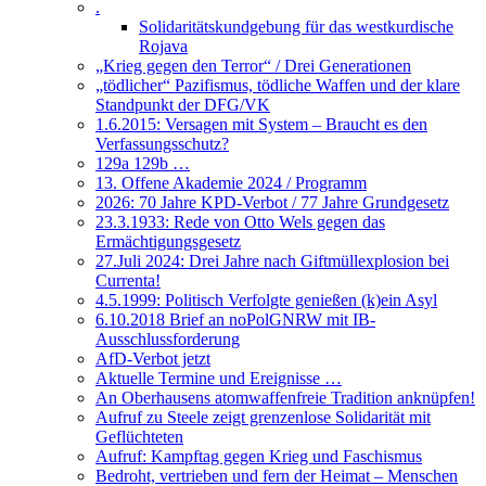
.
Solidaritätskundgebung für das westkurdische
Rojava
„Krieg gegen den Terror“ / Drei Generationen
„tödlicher“ Pazifismus, tödliche Waffen und der klare
Standpunkt der DFG/VK
1.6.2015: Versagen mit System – Braucht es den
Verfassungsschutz?
129a 129b …
13. Offene Akademie 2024 / Programm
2026: 70 Jahre KPD-Verbot / 77 Jahre Grundgesetz
23.3.1933: Rede von Otto Wels gegen das
Ermächtigungsgesetz
27.Juli 2024: Drei Jahre nach Giftmüllexplosion bei
Currenta!
4.5.1999: Politisch Verfolgte genießen (k)ein Asyl
6.10.2018 Brief an noPolGNRW mit IB-
Ausschlussforderung
AfD-Verbot jetzt
Aktuelle Termine und Ereignisse …
An Oberhausens atomwaffenfreie Tradition anknüpfen!
Aufruf zu Steele zeigt grenzenlose Solidarität mit
Geflüchteten
Aufruf: Kampftag gegen Krieg und Faschismus
Bedroht, vertrieben und fern der Heimat – Menschen