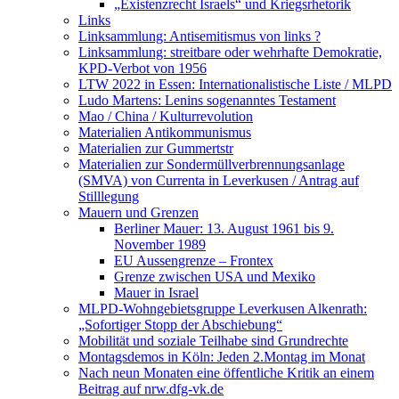
„Existenzrecht Israels“ und Kriegsrhetorik
Links
Linksammlung: Antisemitismus von links ?
Linksammlung: streitbare oder wehrhafte Demokratie,
KPD-Verbot von 1956
LTW 2022 in Essen: Internationalistische Liste / MLPD
Ludo Martens: Lenins sogenanntes Testament
Mao / China / Kulturrevolution
Materialien Antikommunismus
Materialien zur Gummertstr
Materialien zur Sondermüllverbrennungsanlage
(SMVA) von Currenta in Leverkusen / Antrag auf
Stilllegung
Mauern und Grenzen
Berliner Mauer: 13. August 1961 bis 9.
November 1989
EU Aussengrenze – Frontex
Grenze zwischen USA und Mexiko
Mauer in Israel
MLPD-Wohngebietsgruppe Leverkusen Alkenrath:
„Sofortiger Stopp der Abschiebung“
Mobilität und soziale Teilhabe sind Grundrechte
Montagsdemos in Köln: Jeden 2.Montag im Monat
Nach neun Monaten eine öffentliche Kritik an einem
Beitrag auf nrw.dfg-vk.de