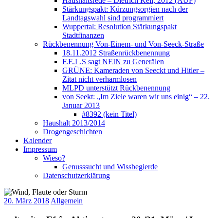
Haushaltsrede – Dietrich Keil, 2012 (AUF)
Stärkungspakt: Kürzungsorgien nach der
Landtagswahl sind programmiert
Wuppertal: Resolution Stärkungspakt
Stadtfinanzen
Rückbenennung Von-Einem- und Von-Seeck-Straße
18.11.2012 Straßenrückbenennung
F.E.L.S sagt NEIN zu Generälen
GRÜNE: Kameraden von Seeckt und Hitler –
Zitat nicht verharmlosen
MLPD unterstützt Rückbenennung
von Seekt: „Im Ziele waren wir uns einig“ – 22.
Januar 2013
#8392 (kein Titel)
Haushalt 2013/2014
Drogengeschichten
Kalender
Impressum
Wieso?
Genusssucht und Wissbegierde
Datenschutzerklärung
20. März 2018
Allgemein