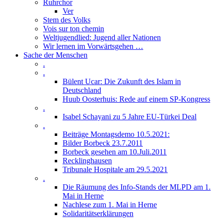
Ruhrchor
Ver
Stem des Volks
Vois sur ton chemin
Weltjugendlied: Jugend aller Nationen
Wir lernen im Vorwärtsgehen …
Sache der Menschen
.
.
Bülent Ucar: Die Zukunft des Islam in
Deutschland
Huub Oosterhuis: Rede auf einem SP-Kongress
.
Isabel Schayani zu 5 Jahre EU-Türkei Deal
.
Beiträge Montagsdemo 10.5.2021:
Bilder Borbeck 23.7.2011
Borbeck gesehen am 10.Juli.2011
Recklinghausen
Tribunale Hospitale am 29.5.2021
.
Die Räumung des Info-Stands der MLPD am 1.
Mai in Herne
Nachlese zum 1. Mai in Herne
Solidaritätserklärungen