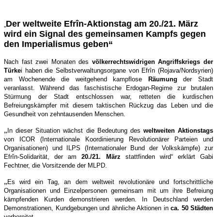
Der weltweite Efrîn-Aktionstag am 20./21. März
„
wird ein Signal des gemeinsamen Kampfs gegen
den Imperialismus geben“
Nach fast zwei Monaten des
völkerrechtswidrigen Angriffskriegs der
Türke
i haben die Selbstverwaltungsorgane von Efrîn (Rojava/Nordsyrien)
am Wochenende die weitgehend kampflose
Räumung
der Stadt
veranlasst. Während das faschistische Erdogan-Regime zur brutalen
Stürmung der Stadt entschlossen war, retteten die kurdischen
Befreiungskämpfer mit diesem taktischen Rückzug das Leben und die
Gesundheit von zehntausenden Menschen.
„
In dieser Situation wächst die Bedeutung des
weltweiten Aktionstags
von ICOR (Internationale Koordinierung Revolutionärer Parteien und
Organisationen) und ILPS (Internationaler Bund der Volkskämpfe) zur
Efrîn-Solidarität, der am
20./21. März
stattfinden wird“ erklärt Gabi
Fechtner, die Vorsitzende der MLPD.
„
Es wird ein Tag, an dem weltweit revolutionäre und fortschrittliche
Organisationen und Einzelpersonen gemeinsam mit um ihre Befreiung
kämpfenden Kurden demonstrieren werden. In Deutschland werden
Demonstrationen, Kundgebungen und ähnliche Aktionen in
ca. 50 Städten
vorbereitet.