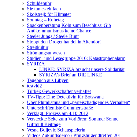
Schuldenuhr
Sie tun es einfach …
Skolstrejk för Klimatet
Sonntag – Ruhetag
Spackenberatung Köln zum Beschluss: Gib
Antikommunismus keine Chance
Steeler Jungs / Steele-Bunt
Stoppt den Drogenhandel in Altendorf
Streitkultur
Strömungsunwesen
Studien- und Lesegruppe 2016: Katastrophenalarm
SYRIZA
LINKE: SYRIZA braucht unsere Solidarität
SYRIZA’s Brief an DIE LINKE
Tagebuch aus Libyen
testvid2
Türkei: Gewerkschafter verhaftet
TV-Tipp: Eine Detektivin für Botswana
Über Pluralismus und „parteischädigendes Verhalten“
Unterschriftenliste Gummertstraße
Verklagt! Prozess am 4.10.2012
Versteckte Seite zum Vorhören: Sommer Sonne
Giftmüll Beiträge
Vesna Buljevic Schauspielerin
Videos Zukunftsdemo / Pfingstjugendtreffen 2011