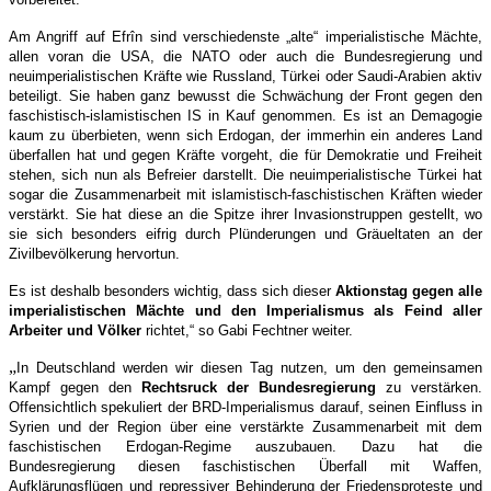
Am Angriff auf Efrîn sind verschiedenste „alte“ imperialistische Mächte,
allen voran die USA, die NATO oder auch die Bundesregierung und
neuimperialistischen Kräfte wie Russland, Türkei oder Saudi-Arabien aktiv
beteiligt. Sie haben ganz bewusst die Schwächung der Front gegen den
faschistisch-islamistischen IS in Kauf genommen. Es ist an Demagogie
kaum zu überbieten, wenn sich Erdogan, der immerhin ein anderes Land
überfallen hat und gegen Kräfte vorgeht, die für Demokratie und Freiheit
stehen, sich nun als Befreier darstellt. Die neuimperialistische Türkei hat
sogar die Zusammenarbeit mit islamistisch-faschistischen Kräften wieder
verstärkt. Sie hat diese an die Spitze ihrer Invasionstruppen gestellt, wo
sie sich besonders eifrig durch Plünderungen und Gräueltaten an der
Zivilbevölkerung hervortun.
Es ist deshalb besonders wichtig, dass sich dieser
Aktionstag gegen alle
imperialistischen Mächte und den Imperialismus als Feind aller
Arbeiter und Völker
richtet,“ so Gabi Fechtner weiter.
„
In Deutschland werden wir diesen Tag nutzen, um den gemeinsamen
Kampf gegen den
Rechtsruck der Bundesregierung
zu verstärken.
Offensichtlich spekuliert der BRD-Imperialismus darauf, seinen Einfluss in
Syrien und der Region über eine verstärkte Zusammenarbeit mit dem
faschistischen Erdogan-Regime auszubauen. Dazu hat die
Bundesregierung diesen faschistischen Überfall mit Waffen,
Aufklärungsflügen und repressiver Behinderung der Friedensproteste und