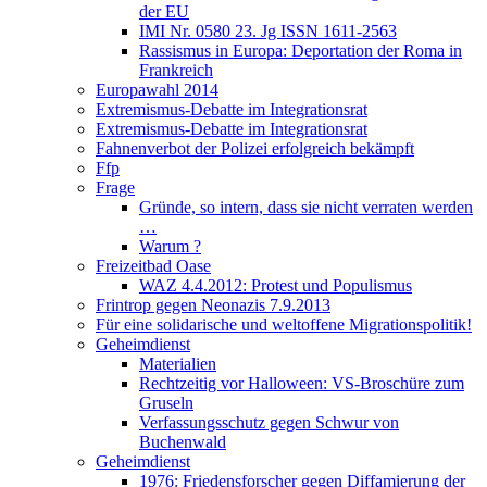
der EU
IMI Nr. 0580 23. Jg ISSN 1611-2563
Rassismus in Europa: Deportation der Roma in
Frankreich
Europawahl 2014
Extremismus-Debatte im Integrationsrat
Extremismus-Debatte im Integrationsrat
Fahnenverbot der Polizei erfolgreich bekämpft
Ffp
Frage
Gründe, so intern, dass sie nicht verraten werden
…
Warum ?
Freizeitbad Oase
WAZ 4.4.2012: Protest und Populismus
Frintrop gegen Neonazis 7.9.2013
Für eine solidarische und weltoffene Migrationspolitik!
Geheimdienst
Materialien
Rechtzeitig vor Halloween: VS-Broschüre zum
Gruseln
Verfassungsschutz gegen Schwur von
Buchenwald
Geheimdienst
1976: Friedensforscher gegen Diffamierung der