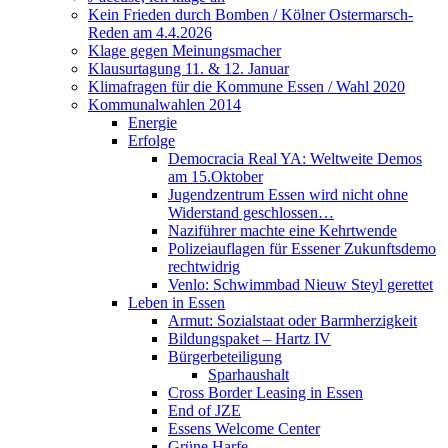
Kein Frieden durch Bomben / Kölner Ostermarsch-
Reden am 4.4.2026
Klage gegen Meinungsmacher
Klausurtagung 11. & 12. Januar
Klimafragen für die Kommune Essen / Wahl 2020
Kommunalwahlen 2014
Energie
Erfolge
Democracia Real YA: Weltweite Demos
am 15.Oktober
Jugendzentrum Essen wird nicht ohne
Widerstand geschlossen…
Naziführer machte eine Kehrtwende
Polizeiauflagen für Essener Zukunftsdemo
rechtwidrig
Venlo: Schwimmbad Nieuw Steyl gerettet
Leben in Essen
Armut: Sozialstaat oder Barmherzigkeit
Bildungspaket – Hartz IV
Bürgerbeteiligung
Sparhaushalt
Cross Border Leasing in Essen
End of JZE
Essens Welcome Center
Grüne Harfe