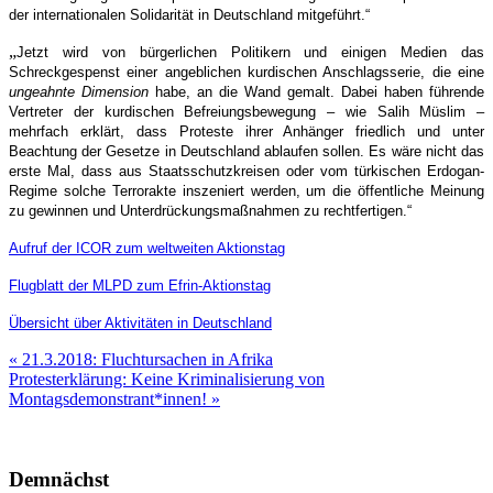
der internationalen Solidarität in Deutschland mitgeführt.“
„
Jetzt wird von bürgerlichen Politikern und einigen Medien das
Schreckgespenst einer angeblichen kurdischen Anschlagsserie, die eine
ungeahnte Dimension
habe, an die Wand gemalt. Dabei haben führende
Vertreter der kurdischen Befreiungsbewegung – wie Salih Müslim –
mehrfach erklärt, dass Proteste ihrer Anhänger friedlich und unter
Beachtung der Gesetze in Deutschland ablaufen sollen. Es wäre nicht das
erste Mal, dass aus Staatsschutzkreisen oder vom türkischen Erdogan-
Regime solche Terrorakte inszeniert werden, um die öffentliche Meinung
zu gewinnen und Unterdrückungsmaßnahmen zu rechtfertigen.“
Aufruf der ICOR zum weltweiten Aktionstag
Flugblatt der MLPD zum Efrin-Aktionstag
Übersicht über
Aktivitäten in Deutschland
Beitragsnavigation
« 21.3.2018: Fluchtursachen in Afrika
Protesterklärung: Keine Kriminalisierung von
Montagsdemonstrant*innen! »
Demnächst