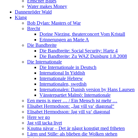
Emscher Blues
Water makes Money
Dannenröder Wald
Klang
Bob Dylan: Masters of War
Brecht
Dorine Niezing, theaterconcert Vom Kristall
Erinnerungen an Marie A
Die Bandbreite
Die Bandbreite: Social Security: Hartz 4
Die Bandbreite: Zu WAZ Duisburg 1.8.2008
Die Internationale
Die Internationale in Deutsch
International In Yiddish
Internationale Hebrew
Internationalen, swedish
Internationalen: Danish version by Hans Laursen
Vänsterpartiet Malmö: Internationale
Een mens is meer … / Ein Mensch ist mehr …
Elisabet Hermodsson: „Jag vill va‘ diagonal“
Elisabet Hermodsson: Jag vill va‘ diagonal
Here we go
Jag vill tacka livet
Knutna nävar – Det är något konstigt med friheten
Lärm und Stille: als blieben die Wolken stehen