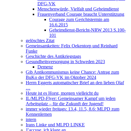
DFG-VK
Menschenwürde, Vielfalt und Geheimdienst
Frauenverband Courage braucht Unterstützung
Courage zum Gerichtstermin am
16.6.2015
Geheimdienst-Bericht-NRW 2013 S.100-
101
gelöschtes Zitat
Gemeinsamkeiten: Felix Oekentorp und Reinhard
Funke
Geschichte des Antikriegstags
Gesundheitsversorgung in Schweden 2023
Demenz
Gib Antikommunismus keine Chance: Antrag zum
BuKo der DFG-VK im Oktober 2024
Herrn Eggerts automatischer Brief an den lieben Olaf
…
Heute ist es Horst, morgen vielleicht du
IL/MLPD-Flyer: Gemeinsamer Kampf um jeden
Arbeitsplatz – für die Zukunft der Jugend!
immer wieder freitags: 13.4, 11.5, 8.6: MLPD zum
Kennenlernen
intern
Irans Linke und MLPD LINKE
J’accuse, ich klage an