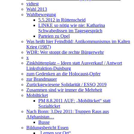
vidtest
Wahl 2013
Wahlbewegung
5.5.2012 in Rüttenscheid
LINKE so nötig wie nie: Katharina
Schwabedissen im Tagesgespräch
Parteien zu Opel
Was heißt hier Feindbild: Antikommunismus im Kalten
Krieg (1987)
WDR: Wer stoppt die rechte Bürgerwehr
x
Zinkhüttenplatz – Ideen statt Ausverkauf / Antwort
Linksfraktion-Duisburg
zum Gedenken an die Holocaust-Opfer
zur Brandmauer
Zurückgewiesene Solidarität / ESSQ 2019
Zusammen sind wir immer die Mehrheit
Mobilticket
PM 8.8.2011 AUF: „Mobilticket“ statt
Sozialticket
Nach Bonn: 3.Dez 2011: Truppen Raus aus
Afghanistan…
Busse
Bildungsbericht Essen
„Lernen vor Ort“