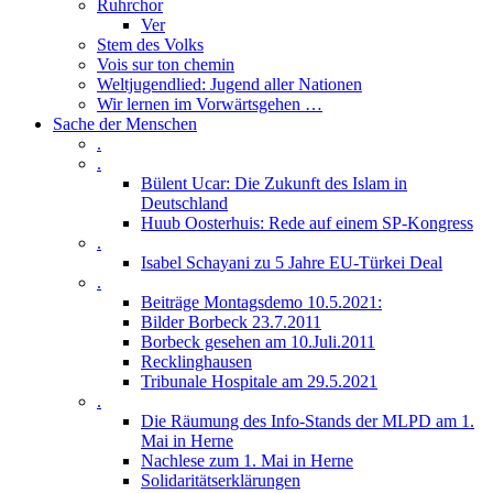
Ruhrchor
Ver
Stem des Volks
Vois sur ton chemin
Weltjugendlied: Jugend aller Nationen
Wir lernen im Vorwärtsgehen …
Sache der Menschen
.
.
Bülent Ucar: Die Zukunft des Islam in
Deutschland
Huub Oosterhuis: Rede auf einem SP-Kongress
.
Isabel Schayani zu 5 Jahre EU-Türkei Deal
.
Beiträge Montagsdemo 10.5.2021:
Bilder Borbeck 23.7.2011
Borbeck gesehen am 10.Juli.2011
Recklinghausen
Tribunale Hospitale am 29.5.2021
.
Die Räumung des Info-Stands der MLPD am 1.
Mai in Herne
Nachlese zum 1. Mai in Herne
Solidaritätserklärungen