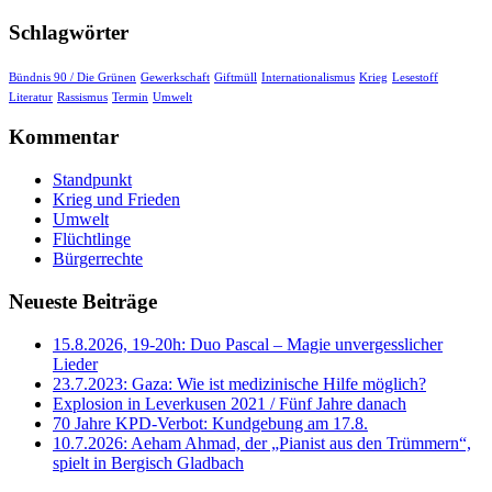
Schlagwörter
Bündnis 90 / Die Grünen
Gewerkschaft
Giftmüll
Internationalismus
Krieg
Lesestoff
Literatur
Rassismus
Termin
Umwelt
Kommentar
Standpunkt
Krieg und Frieden
Umwelt
Flüchtlinge
Bürgerrechte
Neueste Beiträge
15.8.2026, 19-20h: Duo Pascal – Magie unvergesslicher
Lieder
23.7.2023: Gaza: Wie ist medizinische Hilfe möglich?
Explosion in Leverkusen 2021 / Fünf Jahre danach
70 Jahre KPD‑Verbot: Kundgebung am 17.8.
10.7.2026: Aeham Ahmad, der „Pianist aus den Trümmern“,
spielt in Bergisch Gladbach