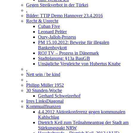
Gegen Streikverbot in der Türkei
.
Bilder: TTIP Demo Hannover 23.4.2016
Recht & Unrecht
Cuban Five
Leonard Peltier
Oury-Jalloh-Prozess
PM 15.10.2012: Beweise für illegalen
Bankenboykott
ROJ TV – Prozess in Dänemark
Stadtplanung: §13a BauGB
Unsägliche Vergleiche von Hubertus Knabe
.
Nett sein / be kind
.
Philipp Müller 1952
30 Stunden-Woche
Gerhard Schweizerhof
Irres LinksDiagonal
Kommualfinanzen
4.4.2012 Aktionkonferenz gegen kommunalen
Kahlschlag
Dietrich Keil zum Teilnahmeantrag der Stadt am
Stärkungspakt NRW