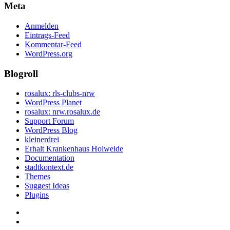
Meta
Anmelden
Eintrags-Feed
Kommentar-Feed
WordPress.org
Blogroll
rosalux: rls-clubs-nrw
WordPress Planet
rosalux: nrw.rosalux.de
Support Forum
WordPress Blog
kleinerdrei
Erhalt Krankenhaus Holweide
Documentation
stadtkontext.de
Themes
Suggest Ideas
Plugins
Startseite
Datenschutzerklärung