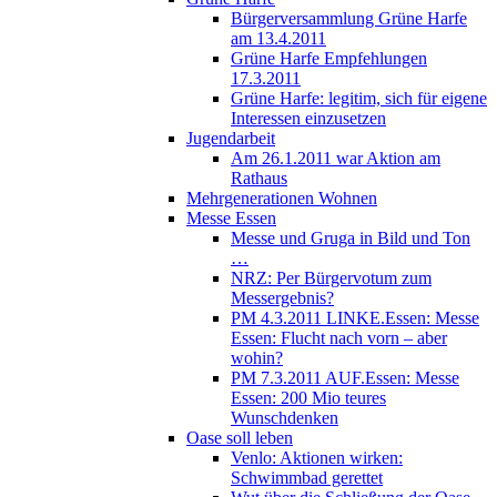
Bürgerversammlung Grüne Harfe
am 13.4.2011
Grüne Harfe Empfehlungen
17.3.2011
Grüne Harfe: legitim, sich für eigene
Interessen einzusetzen
Jugendarbeit
Am 26.1.2011 war Aktion am
Rathaus
Mehrgenerationen Wohnen
Messe Essen
Messe und Gruga in Bild und Ton
…
NRZ: Per Bürgervotum zum
Messergebnis?
PM 4.3.2011 LINKE.Essen: Messe
Essen: Flucht nach vorn – aber
wohin?
PM 7.3.2011 AUF.Essen: Messe
Essen: 200 Mio teures
Wunschdenken
Oase soll leben
Venlo: Aktionen wirken:
Schwimmbad gerettet