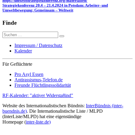
https://umweltstrategiekonferenz.org/materialien/
Strategiekonferenz 20.4 – 21.4.2024 in Potsdam: Arbeiter- und
Umweltbewegung: Gemeinsam – Weltweit
Finde
Suche
nach:
Impressum / Datenschutz
Kalender
Für Geflüchtete
Pro Asyl Essen
Antirassismus-Telefon.de
Freunde Flüchtlingssolidarität
RF-Kalender: "aktiver Widersta8ind"
Website des Internationalistischen Bündnis:
InterBündnis (inter-
buendnis.de)
. Die Internationalistische Liste / MLPD
(InterListe/MLPD) hat eine eigenständige
Homepage (
inter-liste.de)