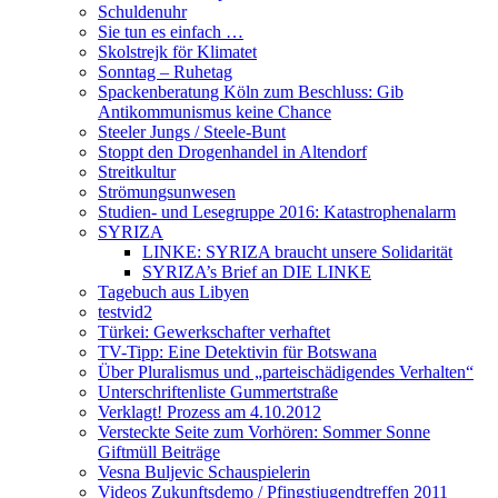
Schuldenuhr
Sie tun es einfach …
Skolstrejk för Klimatet
Sonntag – Ruhetag
Spackenberatung Köln zum Beschluss: Gib
Antikommunismus keine Chance
Steeler Jungs / Steele-Bunt
Stoppt den Drogenhandel in Altendorf
Streitkultur
Strömungsunwesen
Studien- und Lesegruppe 2016: Katastrophenalarm
SYRIZA
LINKE: SYRIZA braucht unsere Solidarität
SYRIZA’s Brief an DIE LINKE
Tagebuch aus Libyen
testvid2
Türkei: Gewerkschafter verhaftet
TV-Tipp: Eine Detektivin für Botswana
Über Pluralismus und „parteischädigendes Verhalten“
Unterschriftenliste Gummertstraße
Verklagt! Prozess am 4.10.2012
Versteckte Seite zum Vorhören: Sommer Sonne
Giftmüll Beiträge
Vesna Buljevic Schauspielerin
Videos Zukunftsdemo / Pfingstjugendtreffen 2011