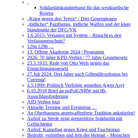
.
Solidaritätskundgebung für das westkurdische
Rojava
„Krieg gegen den Terror“ / Drei Generationen
„tödlicher“ Pazifismus, tödliche Waffen und der klare
Standpunkt der DFG/VK
1.6.2015: Versagen mit System – Braucht es den
Verfassungsschutz?
129a 129b …
13. Offene Akademie 2024 / Programm
2026: 70 Jahre KPD-Verbot / 77 Jahre Grundgesetz
23.3.1933: Rede von Otto Wels gegen das
Ermächtigungsgesetz
27.Juli 2024: Drei Jahre nach Giftmüllexplosion bei
Currenta!
4.5.1999: Politisch Verfolgte genießen (k)ein Asyl
6.10.2018 Brief an noPolGNRW mit IB-
Ausschlussforderung
AfD-Verbot jetzt
Aktuelle Termine und Ereignisse …
An Oberhausens atomwaffenfreie Tradition anknüpfen!
Aufruf zu Steele zeigt grenzenlose Solidarität mit
Geflüchteten
Aufruf: Kampftag gegen Krieg und Faschismus
Bedroht, vertrieben und fern der Heimat – Menschen