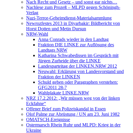
Nach Recht und Gesetz – und sonst gar nichts…
Nachlese zum Prozeß – MLPD gegen Schöningh-
Verlag
Nazi-Terror-Geheimdienst-Materialsammlung
Newrozfestes 2013 in Diyarbakir: Bildbericht von
Horst Dotten und Metin Dursun
NRW-Wahl
Anna Conrads wieder in den Landtag
Fraktion DIE LINKE zur Auflösung des
Landtags NRW
Katharina Schwabedissen im Gespräch mit
Jürgen Zurheide über die LINKE
Landesparteitag der LINKEN.NRW 2012
Neuwahl: Erklärung von Landesvorstand und
Fraktion der LINKEN
Schuld geben oder Paragraphen verstehen:
GFG2011 28-7
Wahlplakate LINKE.NRW
NRZ 17.2.2012: „Wir müssen weg von der linken
Eckfahne“
Offener Brief zum Polizeiskandal in Essen
Olof Palme zur Abrüstung / UN am 23. Juni 1982
OMATSCH-Ereignisse
Ostermarsch Rhein Ruhr und MLPD: Krieg in der
Ukraine