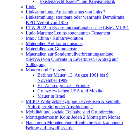
„Existenzrecht Israels“ und Kriegsrhetorik
Links
Linksammlung: Antisemitismus von links ?
Linksammlung: streitbare oder wehrhafte Demokratie,
KPD-Verbot von 1956
LTW 2022 in Essen: Internationalistische Liste / MLPD
Ludo Martens: Lenins sogenanntes Testament
Mao / China / Kulturrevolution
Materialien Antikommunismus
Materialien zur Gummertstr
Materialien zur Sondermüllverbrennungsanlage
(SMVA) von Currenta in Leverkusen / Antrag auf
Stilllegung
Mauern und Grenzen
Berliner Mauer: 13. August 1961 bis 9.
November 1989
EU Aussengrenze – Frontex
Grenze zwischen USA und Mexiko
Mauer in Israel
MLPD-Wohngebietsgruppe Leverkusen Alkenrath:
„Sofortiger Stopp der Abschiebung“
Mobilität und soziale Teilhabe sind Grundrechte
Montagsdemos in Köln: Jeden 2.Montag im Monat
Nach neun Monaten eine öffentliche Kritik an einem
Beitrag auf nrw.dfg-vk.de