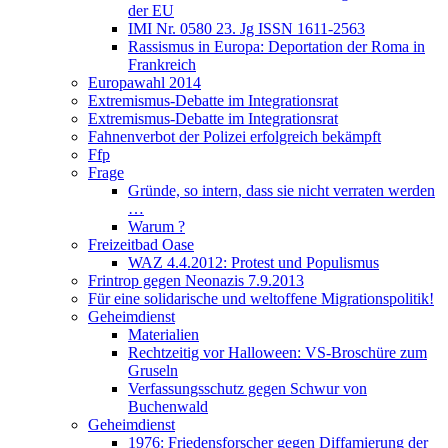
der EU
IMI Nr. 0580 23. Jg ISSN 1611-2563
Rassismus in Europa: Deportation der Roma in
Frankreich
Europawahl 2014
Extremismus-Debatte im Integrationsrat
Extremismus-Debatte im Integrationsrat
Fahnenverbot der Polizei erfolgreich bekämpft
Ffp
Frage
Gründe, so intern, dass sie nicht verraten werden
…
Warum ?
Freizeitbad Oase
WAZ 4.4.2012: Protest und Populismus
Frintrop gegen Neonazis 7.9.2013
Für eine solidarische und weltoffene Migrationspolitik!
Geheimdienst
Materialien
Rechtzeitig vor Halloween: VS-Broschüre zum
Gruseln
Verfassungsschutz gegen Schwur von
Buchenwald
Geheimdienst
1976: Friedensforscher gegen Diffamierung der