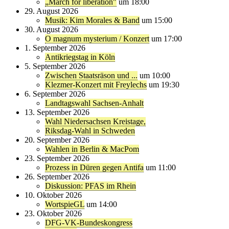
„March for liberation"
um 18:00
29. August 2026
Musik: Kim Morales & Band
um 15:00
30. August 2026
O magnum mysterium / Konzert
um 17:00
1. September 2026
Antikriegstag in Köln
5. September 2026
Zwischen Staatsräson und ...
um 10:00
Klezmer-Konzert mit Freylechs
um 19:30
6. September 2026
Landtagswahl Sachsen-Anhalt
13. September 2026
Wahl Niedersachsen Kreistage,
Riksdag-Wahl in Schweden
20. September 2026
Wahlen in Berlin & MacPom
23. September 2026
Prozess in Düren gegen Antifa
um 11:00
26. September 2026
Diskussion: PFAS im Rhein
10. Oktober 2026
WortspieGL
um 14:00
23. Oktober 2026
DFG-VK-Bundeskongress