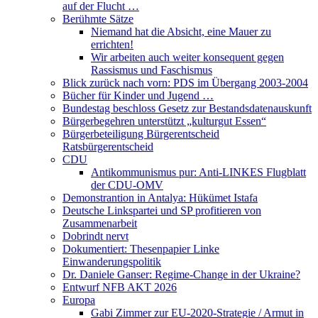
auf der Flucht …
Berühmte Sätze
Niemand hat die Absicht, eine Mauer zu
errichten!
Wir arbeiten auch weiter konsequent gegen
Rassismus und Faschismus
Blick zurück nach vorn: PDS im Übergang 2003-2004
Bücher für Kinder und Jugend …
Bundestag beschloss Gesetz zur Bestandsdatenauskunft
Bürgerbegehren unterstützt „kulturgut Essen“
Bürgerbeteiligung Bürgerentscheid
Ratsbürgerentscheid
CDU
Antikommunismus pur: Anti-LINKES Flugblatt
der CDU-OMV
Demonstrantion in Antalya: Hükümet Istafa
Deutsche Linkspartei und SP profitieren von
Zusammenarbeit
Dobrindt nervt
Dokumentiert: Thesenpapier Linke
Einwanderungspolitik
Dr. Daniele Ganser: Regime-Change in der Ukraine?
Entwurf NFB AKT 2026
Europa
Gabi Zimmer zur EU-2020-Strategie / Armut in