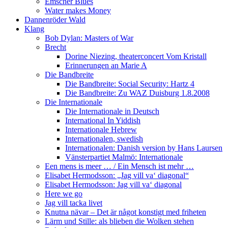
Emscher Blues
Water makes Money
Dannenröder Wald
Klang
Bob Dylan: Masters of War
Brecht
Dorine Niezing, theaterconcert Vom Kristall
Erinnerungen an Marie A
Die Bandbreite
Die Bandbreite: Social Security: Hartz 4
Die Bandbreite: Zu WAZ Duisburg 1.8.2008
Die Internationale
Die Internationale in Deutsch
International In Yiddish
Internationale Hebrew
Internationalen, swedish
Internationalen: Danish version by Hans Laursen
Vänsterpartiet Malmö: Internationale
Een mens is meer … / Ein Mensch ist mehr …
Elisabet Hermodsson: „Jag vill va‘ diagonal“
Elisabet Hermodsson: Jag vill va‘ diagonal
Here we go
Jag vill tacka livet
Knutna nävar – Det är något konstigt med friheten
Lärm und Stille: als blieben die Wolken stehen