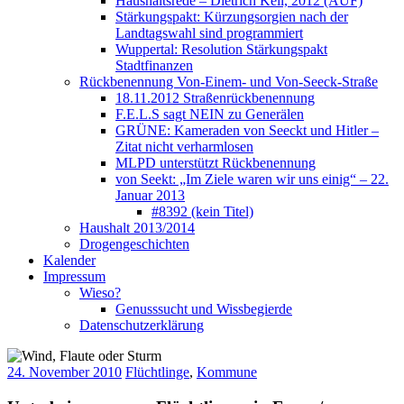
Haushaltsrede – Dietrich Keil, 2012 (AUF)
Stärkungspakt: Kürzungsorgien nach der
Landtagswahl sind programmiert
Wuppertal: Resolution Stärkungspakt
Stadtfinanzen
Rückbenennung Von-Einem- und Von-Seeck-Straße
18.11.2012 Straßenrückbenennung
F.E.L.S sagt NEIN zu Generälen
GRÜNE: Kameraden von Seeckt und Hitler –
Zitat nicht verharmlosen
MLPD unterstützt Rückbenennung
von Seekt: „Im Ziele waren wir uns einig“ – 22.
Januar 2013
#8392 (kein Titel)
Haushalt 2013/2014
Drogengeschichten
Kalender
Impressum
Wieso?
Genusssucht und Wissbegierde
Datenschutzerklärung
24. November 2010
Flüchtlinge
,
Kommune