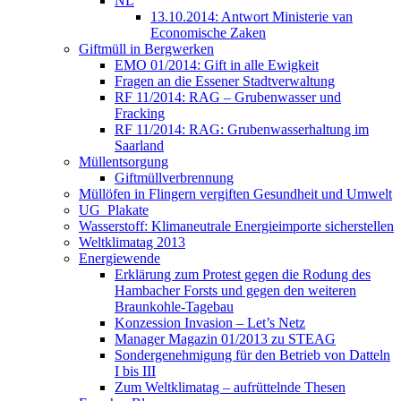
NL
13.10.2014: Antwort Ministerie van
Economische Zaken
Giftmüll in Bergwerken
EMO 01/2014: Gift in alle Ewigkeit
Fragen an die Essener Stadtverwaltung
RF 11/2014: RAG – Grubenwasser und
Fracking
RF 11/2014: RAG: Grubenwasserhaltung im
Saarland
Müllentsorgung
Giftmüllverbrennung
Müllöfen in Flingern vergiften Gesundheit und Umwelt
UG_Plakate
Wasserstoff: Klimaneutrale Energieimporte sicherstellen
Weltklimatag 2013
Energiewende
Erklärung zum Protest gegen die Rodung des
Hambacher Forsts und gegen den weiteren
Braunkohle-Tagebau
Konzession Invasion – Let’s Netz
Manager Magazin 01/2013 zu STEAG
Sondergenehmigung für den Betrieb von Datteln
I bis III
Zum Weltklimatag – aufrüttelnde Thesen