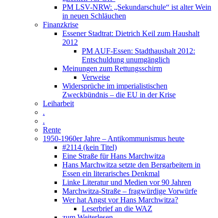
PM LSV-NRW: „Sekundarschule“ ist alter Wein
in neuen Schläuchen
Finanzkrise
Essener Stadtrat: Dietrich Keil zum Haushalt
2012
PM AUF-Essen: Stadthaushalt 2012:
Entschuldung unumgänglich
Meinungen zum Rettungsschirm
Verweise
Widersprüche im imperialistischen
Zweckbündnis – die EU in der Krise
Leiharbeit
.
.
Rente
1950-1960er Jahre – Antikommunismus heute
#2114 (kein Titel)
Eine Straße für Hans Marchwitza
Hans Marchwitza setzte den Bergarbeitern in
Essen ein literarisches Denkmal
Linke Literatur und Medien vor 90 Jahren
Marchwitza-Straße – fragwürdige Vorwürfe
Wer hat Angst vor Hans Marchwitza?
Leserbrief an die WAZ
zum Weiterlesen