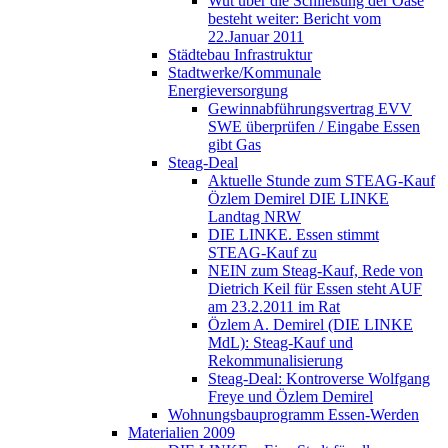
Wut über die Schließung der Oase
besteht weiter: Bericht vom
22.Januar 2011
Städtebau Infrastruktur
Stadtwerke/Kommunale
Energieversorgung
Gewinnabführungsvertrag EVV
SWE überprüfen / Eingabe Essen
gibt Gas
Steag-Deal
Aktuelle Stunde zum STEAG-Kauf
Özlem Demirel DIE LINKE
Landtag NRW
DIE LINKE. Essen stimmt
STEAG-Kauf zu
NEIN zum Steag-Kauf, Rede von
Dietrich Keil für Essen steht AUF
am 23.2.2011 im Rat
Özlem A. Demirel (DIE LINKE
MdL): Steag-Kauf und
Rekommunalisierung
Steag-Deal: Kontroverse Wolfgang
Freye und Özlem Demirel
Wohnungsbauprogramm Essen-Werden
Materialien 2009