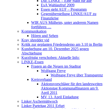
DIE LINKE – Eine Stadt für alle
EsA Wahlaufruf 2009
Essen steht AUF – Programm
Gegenüberstellung LINKE/AUF zu
Finanzkrise
WIR AUS Mülheim, unter anderem Namen
fortführen …
Kommunikation
Hören und Sehen
Kray shredder vid
Kritik zur geplanten Friedensdemo am 3.10 in Berlin
Kundgebung am 10. Dezember 2025 gegen
Abschiebung
Kurzfristig verschoben: Aktuelle Info:
LINKE-Essen
Fragen an die Neuen im Stadtrat
Wolfgang Freye
Wolfgang Freye über Transparenz
Kreisverband
Aktionsvorschläge für den landesweiten
Aktionstag Kommunalfinanzen am 9.
April 2011
MV 13. April Einladung
Linker Aschermittwoch
Linker Parteitag 2011 Erfurt