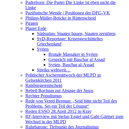
Paderborn: Die Partei Die Linke ist eben nicht die
Linke
Pazifistische Wende / Positionen der DFG-VK
Philipp-Müller-Brücke in Rüttenscheid
Piraten
Planet Erde
Südsudan: Staaten bauen, Staaten zerstören
SvD-Reportage: Krisengeschütteltes
Griechenland
Syrien
Brutale Massaker in Syrien
Gespräch mit Baschar al Assad
Syrien, Baschar al-Assad
Streiks weltweit…
Politischer Aschermittwoch der MLPD in
Gelsenkirchen 2011
Ratsbürgerentscheid
Rebell Bochum zur Absage der Jusos
Rechter Populismus
Rede von Vered Berman: „Seid bitte nicht Teil des
Problems. Sei ein Teil der Lösung“
Reden ESSQ 28.April 2012 in Kray
RF-Interview mit Stefan Engel und Gabi Gärtner zum
Wechsel in der MLPD
Ruhrbarone: Tiefpunkt des Journalismus