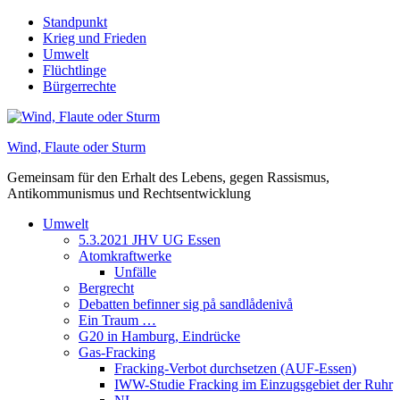
Skip
Standpunkt
to
Krieg und Frieden
content
Umwelt
Flüchtlinge
Bürgerrechte
Wind, Flaute oder Sturm
Gemeinsam für den Erhalt des Lebens, gegen Rassismus,
Antikommunismus und Rechtsentwicklung
Umwelt
5.3.2021 JHV UG Essen
Atomkraftwerke
Unfälle
Bergrecht
Debatten befinner sig på sandlådenivå
Ein Traum …
G20 in Hamburg, Eindrücke
Gas-Fracking
Fracking-Verbot durchsetzen (AUF-Essen)
IWW-Studie Fracking im Einzugsgebiet der Ruhr