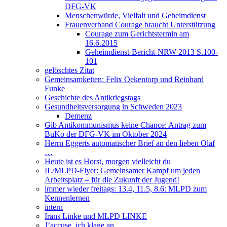
DFG-VK
Menschenwürde, Vielfalt und Geheimdienst
Frauenverband Courage braucht Unterstützung
Courage zum Gerichtstermin am
16.6.2015
Geheimdienst-Bericht-NRW 2013 S.100-
101
gelöschtes Zitat
Gemeinsamkeiten: Felix Oekentorp und Reinhard
Funke
Geschichte des Antikriegstags
Gesundheitsversorgung in Schweden 2023
Demenz
Gib Antikommunismus keine Chance: Antrag zum
BuKo der DFG-VK im Oktober 2024
Herrn Eggerts automatischer Brief an den lieben Olaf
…
Heute ist es Horst, morgen vielleicht du
IL/MLPD-Flyer: Gemeinsamer Kampf um jeden
Arbeitsplatz – für die Zukunft der Jugend!
immer wieder freitags: 13.4, 11.5, 8.6: MLPD zum
Kennenlernen
intern
Irans Linke und MLPD LINKE
J’accuse, ich klage an