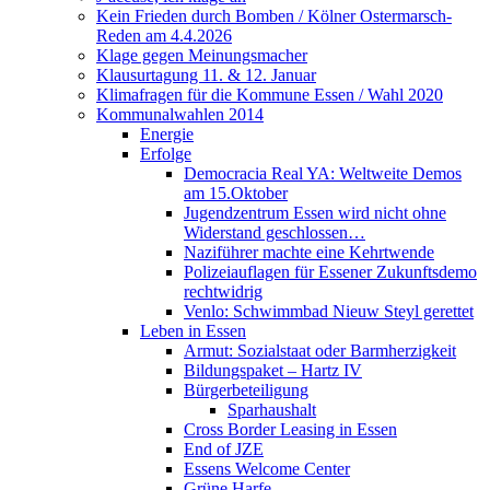
Kein Frieden durch Bomben / Kölner Ostermarsch-
Reden am 4.4.2026
Klage gegen Meinungsmacher
Klausurtagung 11. & 12. Januar
Klimafragen für die Kommune Essen / Wahl 2020
Kommunalwahlen 2014
Energie
Erfolge
Democracia Real YA: Weltweite Demos
am 15.Oktober
Jugendzentrum Essen wird nicht ohne
Widerstand geschlossen…
Naziführer machte eine Kehrtwende
Polizeiauflagen für Essener Zukunftsdemo
rechtwidrig
Venlo: Schwimmbad Nieuw Steyl gerettet
Leben in Essen
Armut: Sozialstaat oder Barmherzigkeit
Bildungspaket – Hartz IV
Bürgerbeteiligung
Sparhaushalt
Cross Border Leasing in Essen
End of JZE
Essens Welcome Center
Grüne Harfe