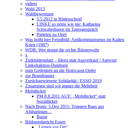
vidtest
Wahl 2013
Wahlbewegung
5.5.2012 in Rüttenscheid
LINKE so nötig wie nie: Katharina
Schwabedissen im Tagesgespräch
Parteien zu Opel
Was heißt hier Feindbild: Antikommunismus im Kalten
Krieg (1987)
WDR: Wer stoppt die rechte Bürgerwehr
x
Zinkhüttenplatz – Ideen statt Ausverkauf / Antwort
Linksfraktion-Duisburg
zum Gedenken an die Holocaust-Opfer
zur Brandmauer
Zurückgewiesene Solidarität / ESSQ 2019
Zusammen sind wir immer die Mehrheit
Mobilticket
PM 8.8.2011 AUF: „Mobilticket“ statt
Sozialticket
Nach Bonn: 3.Dez 2011: Truppen Raus aus
Afghanistan…
Busse
Bildungsbericht Essen
„Lernen vor Ort“