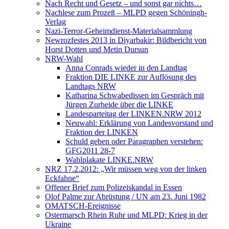
Nach Recht und Gesetz – und sonst gar nichts…
Nachlese zum Prozeß – MLPD gegen Schöningh-
Verlag
Nazi-Terror-Geheimdienst-Materialsammlung
Newrozfestes 2013 in Diyarbakir: Bildbericht von
Horst Dotten und Metin Dursun
NRW-Wahl
Anna Conrads wieder in den Landtag
Fraktion DIE LINKE zur Auflösung des
Landtags NRW
Katharina Schwabedissen im Gespräch mit
Jürgen Zurheide über die LINKE
Landesparteitag der LINKEN.NRW 2012
Neuwahl: Erklärung von Landesvorstand und
Fraktion der LINKEN
Schuld geben oder Paragraphen verstehen:
GFG2011 28-7
Wahlplakate LINKE.NRW
NRZ 17.2.2012: „Wir müssen weg von der linken
Eckfahne“
Offener Brief zum Polizeiskandal in Essen
Olof Palme zur Abrüstung / UN am 23. Juni 1982
OMATSCH-Ereignisse
Ostermarsch Rhein Ruhr und MLPD: Krieg in der
Ukraine