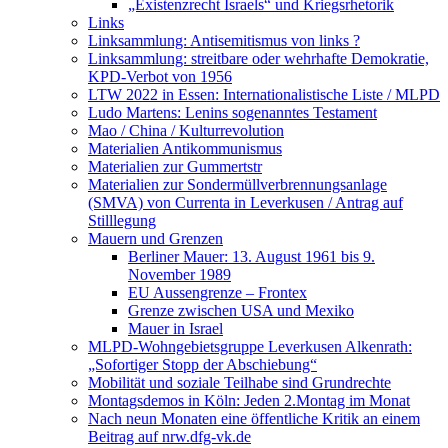
„Existenzrecht Israels“ und Kriegsrhetorik
Links
Linksammlung: Antisemitismus von links ?
Linksammlung: streitbare oder wehrhafte Demokratie,
KPD-Verbot von 1956
LTW 2022 in Essen: Internationalistische Liste / MLPD
Ludo Martens: Lenins sogenanntes Testament
Mao / China / Kulturrevolution
Materialien Antikommunismus
Materialien zur Gummertstr
Materialien zur Sondermüllverbrennungsanlage
(SMVA) von Currenta in Leverkusen / Antrag auf
Stilllegung
Mauern und Grenzen
Berliner Mauer: 13. August 1961 bis 9.
November 1989
EU Aussengrenze – Frontex
Grenze zwischen USA und Mexiko
Mauer in Israel
MLPD-Wohngebietsgruppe Leverkusen Alkenrath:
„Sofortiger Stopp der Abschiebung“
Mobilität und soziale Teilhabe sind Grundrechte
Montagsdemos in Köln: Jeden 2.Montag im Monat
Nach neun Monaten eine öffentliche Kritik an einem
Beitrag auf nrw.dfg-vk.de