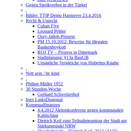
Gegen Streikverbot in der Türkei
.
Bilder: TTIP Demo Hannover 23.4.2016
Recht & Unrecht
Cuban Five
Leonard Peltier
Oury-Jalloh-Prozess
PM 15.10.2012: Beweise für illegalen
Bankenboykott
ROJ TV – Prozess in Dänemark
Stadtplanung: §13a BauGB
Unsägliche Vergleiche von Hubertus Knabe
.
Nett sein / be kind
.
Philipp Müller 1952
30 Stunden-Woche
Gerhard Schweizerhof
Irres LinksDiagonal
Kommualfinanzen
4.4.2012 Aktionkonferenz gegen kommunalen
Kahlschlag
Dietrich Keil zum Teilnahmeantrag der Stadt am
Stärkungspakt NRW