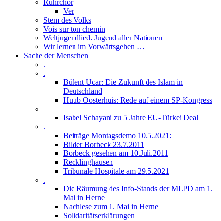
Ruhrchor
Ver
Stem des Volks
Vois sur ton chemin
Weltjugendlied: Jugend aller Nationen
Wir lernen im Vorwärtsgehen …
Sache der Menschen
.
.
Bülent Ucar: Die Zukunft des Islam in
Deutschland
Huub Oosterhuis: Rede auf einem SP-Kongress
.
Isabel Schayani zu 5 Jahre EU-Türkei Deal
.
Beiträge Montagsdemo 10.5.2021:
Bilder Borbeck 23.7.2011
Borbeck gesehen am 10.Juli.2011
Recklinghausen
Tribunale Hospitale am 29.5.2021
.
Die Räumung des Info-Stands der MLPD am 1.
Mai in Herne
Nachlese zum 1. Mai in Herne
Solidaritätserklärungen