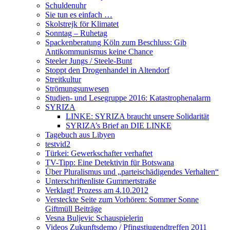
Schuldenuhr
Sie tun es einfach …
Skolstrejk för Klimatet
Sonntag – Ruhetag
Spackenberatung Köln zum Beschluss: Gib
Antikommunismus keine Chance
Steeler Jungs / Steele-Bunt
Stoppt den Drogenhandel in Altendorf
Streitkultur
Strömungsunwesen
Studien- und Lesegruppe 2016: Katastrophenalarm
SYRIZA
LINKE: SYRIZA braucht unsere Solidarität
SYRIZA’s Brief an DIE LINKE
Tagebuch aus Libyen
testvid2
Türkei: Gewerkschafter verhaftet
TV-Tipp: Eine Detektivin für Botswana
Über Pluralismus und „parteischädigendes Verhalten“
Unterschriftenliste Gummertstraße
Verklagt! Prozess am 4.10.2012
Versteckte Seite zum Vorhören: Sommer Sonne
Giftmüll Beiträge
Vesna Buljevic Schauspielerin
Videos Zukunftsdemo / Pfingstjugendtreffen 2011