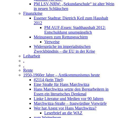
PM LSV-NRW: „Sekundarschule“ ist alter Wein
in neuen Schläuchen
Finanzkrise
Essener Stadtrat: Dietrich Keil zum Haushalt
2012
PM AUF-Essen: Stadthaushalt 2012:
Entschuldung unumgänglich
Meinungen zum Rettungsschirm
Verweise
Widersprüche im imperialistischen
Zweckbündnis – die EU in der Krise
Leiharbeit
.
.
Rente
1950-1960er Jahre – Antikommunismus heute
#2114 (kein Titel)
Eine Straße für Hans Marchwitza
Hans Marchwitza setzte den Bergarbeitern in
Essen ein literarisches Denkmal
Linke Literatur und Medien vor 90 Jahren
Marchwitza-Straße – fragwürdige Vorwürfe
Wer hat Angst vor Hans Marchwitza?
Leserbrief an die WAZ
zum Weiterlesen