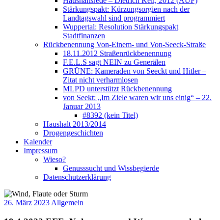
Haushaltsrede – Dietrich Keil, 2012 (AUF)
Stärkungspakt: Kürzungsorgien nach der
Landtagswahl sind programmiert
Wuppertal: Resolution Stärkungspakt
Stadtfinanzen
Rückbenennung Von-Einem- und Von-Seeck-Straße
18.11.2012 Straßenrückbenennung
F.E.L.S sagt NEIN zu Generälen
GRÜNE: Kameraden von Seeckt und Hitler –
Zitat nicht verharmlosen
MLPD unterstützt Rückbenennung
von Seekt: „Im Ziele waren wir uns einig“ – 22.
Januar 2013
#8392 (kein Titel)
Haushalt 2013/2014
Drogengeschichten
Kalender
Impressum
Wieso?
Genusssucht und Wissbegierde
Datenschutzerklärung
26. März 2023
Allgemein