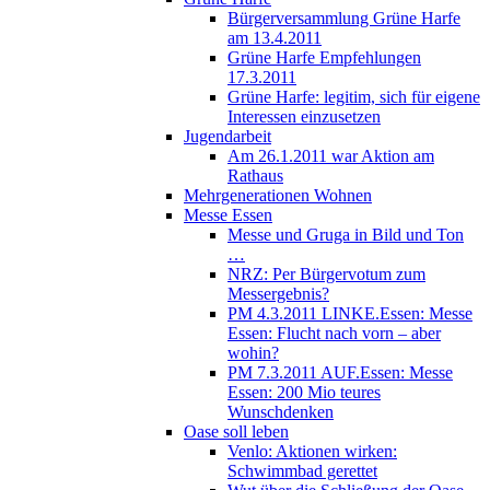
Bürgerversammlung Grüne Harfe
am 13.4.2011
Grüne Harfe Empfehlungen
17.3.2011
Grüne Harfe: legitim, sich für eigene
Interessen einzusetzen
Jugendarbeit
Am 26.1.2011 war Aktion am
Rathaus
Mehrgenerationen Wohnen
Messe Essen
Messe und Gruga in Bild und Ton
…
NRZ: Per Bürgervotum zum
Messergebnis?
PM 4.3.2011 LINKE.Essen: Messe
Essen: Flucht nach vorn – aber
wohin?
PM 7.3.2011 AUF.Essen: Messe
Essen: 200 Mio teures
Wunschdenken
Oase soll leben
Venlo: Aktionen wirken:
Schwimmbad gerettet