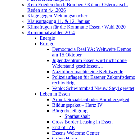
Kein Frieden durch Bomben / Kölner Ostermarsch-
Reden am 4.4.2026
Klage gegen Meinungsmacher
Klausurtagung 11. & 12. Januar
Klimafragen für die Kommune Essen / Wahl 2020
Kommunalwahlen 2014
Energie
Erfolge
Democracia Real YA: Weltweite Demos
am 15.Oktober
Jugendzentrum Essen wird nicht ohne
Widerstand geschlossen…
Naziführer machte eine Kehrtwende
Polizeiauflagen für Essener Zukunftsdemo
rechtwidrig
Venlo: Schwimmbad Nieuw Steyl gerettet
Leben in Essen
Armut: Sozialstaat oder Barmherzigkeit
Bildungspaket – Hartz IV
Bürgerbeteiligung
Sparhaushalt
Cross Border Leasing in Essen
End of JZE
Essens Welcome Center
Grüne Harfe