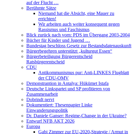
auf der Flucht …
Berühmte Sätze
Niemand hat die Absicht, eine Mauer zu
errichten!
Wir arbeiten auch weiter konsequent gegen
Rassismus und Faschismus
Blick zurück nach vorn: PDS im Übergang 2003-2004
Bücher für Kinder und Jugend …
Bundestag beschloss Gesetz zur Bestandsdatenauskunft
Bürgerbegehren unterstützt „kulturgut Essen“
Bürgerbeteiligung Bürgerentscheid
Ratsbürgerentscheid
CDU
Antikommunismus pur: Anti-LINKES Flugblatt
der CDU-OMV
Demonstrantion in Antalya: Hükümet Istafa
Deutsche Linkspartei und SP profitieren von
Zusammenarbeit
Dobrindt nervt
Dokumentiert: Thesenpapier Linke
Einwanderungspolitik
Dr. Daniele Ganser: Regime-Change in der Ukraine?
Entwurf NFB AKT 2026
Europa
Gabi Zimmer zur EU-2020-Strategie / Armut in