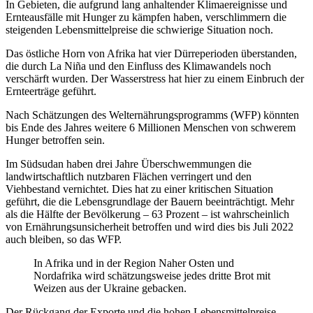
In Gebieten, die aufgrund lang anhaltender Klimaereignisse und
Ernteausfälle mit Hunger zu kämpfen haben, verschlimmern die
steigenden Lebensmittelpreise die schwierige Situation noch.
Das östliche Horn von Afrika hat vier Dürreperioden überstanden,
die durch La Niña und den Einfluss des Klimawandels noch
verschärft wurden. Der Wasserstress hat hier zu einem Einbruch der
Ernteerträge geführt.
Nach Schätzungen des Welternährungsprogramms (WFP) könnten
bis Ende des Jahres weitere 6 Millionen Menschen von schwerem
Hunger betroffen sein.
Im Südsudan haben drei Jahre Überschwemmungen die
landwirtschaftlich nutzbaren Flächen verringert und den
Viehbestand vernichtet. Dies hat zu einer kritischen Situation
geführt, die die Lebensgrundlage der Bauern beeinträchtigt. Mehr
als die Hälfte der Bevölkerung – 63 Prozent – ist wahrscheinlich
von Ernährungsunsicherheit betroffen und wird dies bis Juli 2022
auch bleiben, so das WFP.
In Afrika und in der Region Naher Osten und
Nordafrika wird schätzungsweise jedes dritte Brot mit
Weizen aus der Ukraine gebacken.
Der Rückgang der Exporte und die hohen Lebensmittelpreise