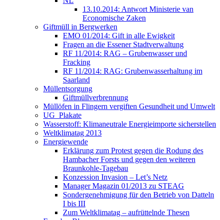
NL
13.10.2014: Antwort Ministerie van
Economische Zaken
Giftmüll in Bergwerken
EMO 01/2014: Gift in alle Ewigkeit
Fragen an die Essener Stadtverwaltung
RF 11/2014: RAG – Grubenwasser und
Fracking
RF 11/2014: RAG: Grubenwasserhaltung im
Saarland
Müllentsorgung
Giftmüllverbrennung
Müllöfen in Flingern vergiften Gesundheit und Umwelt
UG_Plakate
Wasserstoff: Klimaneutrale Energieimporte sicherstellen
Weltklimatag 2013
Energiewende
Erklärung zum Protest gegen die Rodung des
Hambacher Forsts und gegen den weiteren
Braunkohle-Tagebau
Konzession Invasion – Let’s Netz
Manager Magazin 01/2013 zu STEAG
Sondergenehmigung für den Betrieb von Datteln
I bis III
Zum Weltklimatag – aufrüttelnde Thesen