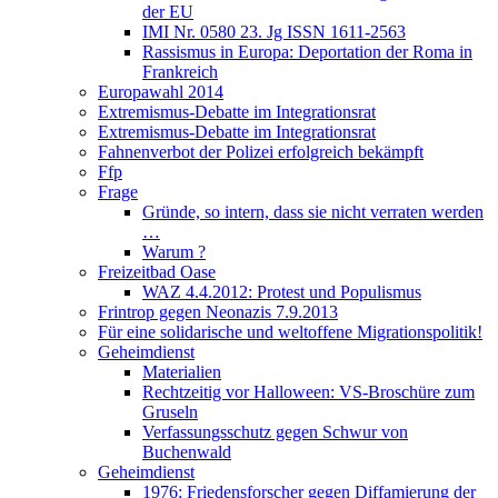
der EU
IMI Nr. 0580 23. Jg ISSN 1611-2563
Rassismus in Europa: Deportation der Roma in
Frankreich
Europawahl 2014
Extremismus-Debatte im Integrationsrat
Extremismus-Debatte im Integrationsrat
Fahnenverbot der Polizei erfolgreich bekämpft
Ffp
Frage
Gründe, so intern, dass sie nicht verraten werden
…
Warum ?
Freizeitbad Oase
WAZ 4.4.2012: Protest und Populismus
Frintrop gegen Neonazis 7.9.2013
Für eine solidarische und weltoffene Migrationspolitik!
Geheimdienst
Materialien
Rechtzeitig vor Halloween: VS-Broschüre zum
Gruseln
Verfassungsschutz gegen Schwur von
Buchenwald
Geheimdienst
1976: Friedensforscher gegen Diffamierung der