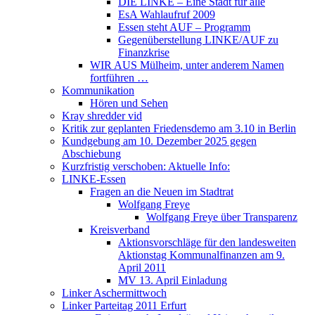
DIE LINKE – Eine Stadt für alle
EsA Wahlaufruf 2009
Essen steht AUF – Programm
Gegenüberstellung LINKE/AUF zu
Finanzkrise
WIR AUS Mülheim, unter anderem Namen
fortführen …
Kommunikation
Hören und Sehen
Kray shredder vid
Kritik zur geplanten Friedensdemo am 3.10 in Berlin
Kundgebung am 10. Dezember 2025 gegen
Abschiebung
Kurzfristig verschoben: Aktuelle Info:
LINKE-Essen
Fragen an die Neuen im Stadtrat
Wolfgang Freye
Wolfgang Freye über Transparenz
Kreisverband
Aktionsvorschläge für den landesweiten
Aktionstag Kommunalfinanzen am 9.
April 2011
MV 13. April Einladung
Linker Aschermittwoch
Linker Parteitag 2011 Erfurt