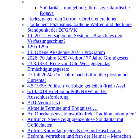
.
Solidaritätskundgebung für das westkurdische
Rojava
„Krieg gegen den Terror“ / Drei Generationen
„tödlicher“ Pazifismus, tödliche Waffen und der klare
Standpunkt der DFG/VK
1.6.2015: Versagen mit System – Braucht es den
Verfassungsschutz?
129a 129b …
13. Offene Akademie 2024 / Programm
2026: 70 Jahre KPD-Verbot / 77 Jahre Grundgesetz
23.3.1933: Rede von Otto Wels gegen das
Ermächtigungsgesetz
27.Juli 2024: Drei Jahre nach Giftmüllexplosion bei
Currenta!
4.5.1999: Politisch Verfolgte genießen (k)ein Asyl
6.10.2018 Brief an noPolGNRW mit IB-
Ausschlussforderung
AfD-Verbot jetzt
Aktuelle Termine und Ereignisse …
An Oberhausens atomwaffenfreie Tradition anknüpfen!
Aufruf zu Steele zeigt grenzenlose Solidarität mit
Geflüchteten
Aufruf: Kampftag gegen Krieg und Faschismus
Bedroht, vertrieben und fern der Heimat – Menschen