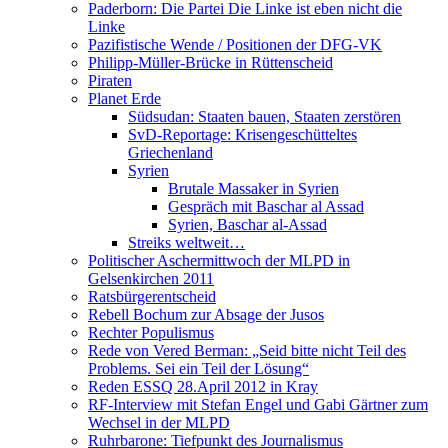
Paderborn: Die Partei Die Linke ist eben nicht die
Linke
Pazifistische Wende / Positionen der DFG-VK
Philipp-Müller-Brücke in Rüttenscheid
Piraten
Planet Erde
Südsudan: Staaten bauen, Staaten zerstören
SvD-Reportage: Krisengeschütteltes
Griechenland
Syrien
Brutale Massaker in Syrien
Gespräch mit Baschar al Assad
Syrien, Baschar al-Assad
Streiks weltweit…
Politischer Aschermittwoch der MLPD in
Gelsenkirchen 2011
Ratsbürgerentscheid
Rebell Bochum zur Absage der Jusos
Rechter Populismus
Rede von Vered Berman: „Seid bitte nicht Teil des
Problems. Sei ein Teil der Lösung“
Reden ESSQ 28.April 2012 in Kray
RF-Interview mit Stefan Engel und Gabi Gärtner zum
Wechsel in der MLPD
Ruhrbarone: Tiefpunkt des Journalismus