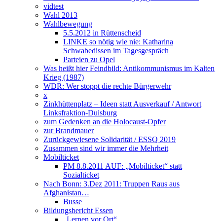
vidtest
Wahl 2013
Wahlbewegung
5.5.2012 in Rüttenscheid
LINKE so nötig wie nie: Katharina
Schwabedissen im Tagesgespräch
Parteien zu Opel
Was heißt hier Feindbild: Antikommunismus im Kalten
Krieg (1987)
WDR: Wer stoppt die rechte Bürgerwehr
x
Zinkhüttenplatz – Ideen statt Ausverkauf / Antwort
Linksfraktion-Duisburg
zum Gedenken an die Holocaust-Opfer
zur Brandmauer
Zurückgewiesene Solidarität / ESSQ 2019
Zusammen sind wir immer die Mehrheit
Mobilticket
PM 8.8.2011 AUF: „Mobilticket“ statt
Sozialticket
Nach Bonn: 3.Dez 2011: Truppen Raus aus
Afghanistan…
Busse
Bildungsbericht Essen
„Lernen vor Ort“