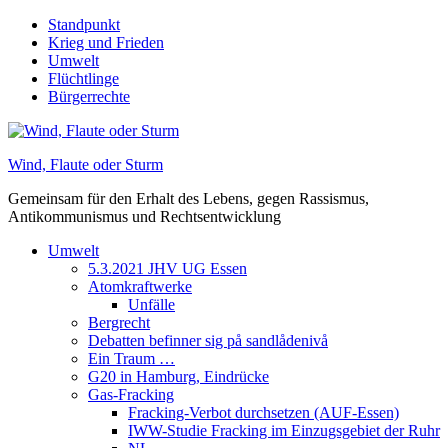
Skip
Standpunkt
to
Krieg und Frieden
content
Umwelt
Flüchtlinge
Bürgerrechte
Wind, Flaute oder Sturm
Gemeinsam für den Erhalt des Lebens, gegen Rassismus,
Antikommunismus und Rechtsentwicklung
Umwelt
5.3.2021 JHV UG Essen
Atomkraftwerke
Unfälle
Bergrecht
Debatten befinner sig på sandlådenivå
Ein Traum …
G20 in Hamburg, Eindrücke
Gas-Fracking
Fracking-Verbot durchsetzen (AUF-Essen)
IWW-Studie Fracking im Einzugsgebiet der Ruhr