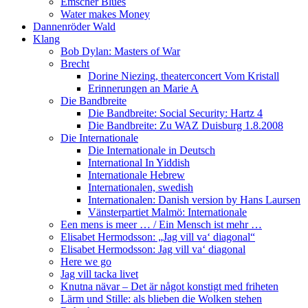
Emscher Blues
Water makes Money
Dannenröder Wald
Klang
Bob Dylan: Masters of War
Brecht
Dorine Niezing, theaterconcert Vom Kristall
Erinnerungen an Marie A
Die Bandbreite
Die Bandbreite: Social Security: Hartz 4
Die Bandbreite: Zu WAZ Duisburg 1.8.2008
Die Internationale
Die Internationale in Deutsch
International In Yiddish
Internationale Hebrew
Internationalen, swedish
Internationalen: Danish version by Hans Laursen
Vänsterpartiet Malmö: Internationale
Een mens is meer … / Ein Mensch ist mehr …
Elisabet Hermodsson: „Jag vill va‘ diagonal“
Elisabet Hermodsson: Jag vill va‘ diagonal
Here we go
Jag vill tacka livet
Knutna nävar – Det är något konstigt med friheten
Lärm und Stille: als blieben die Wolken stehen