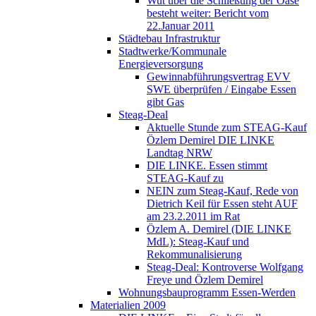
Wut über die Schließung der Oase
besteht weiter: Bericht vom
22.Januar 2011
Städtebau Infrastruktur
Stadtwerke/Kommunale
Energieversorgung
Gewinnabführungsvertrag EVV
SWE überprüfen / Eingabe Essen
gibt Gas
Steag-Deal
Aktuelle Stunde zum STEAG-Kauf
Özlem Demirel DIE LINKE
Landtag NRW
DIE LINKE. Essen stimmt
STEAG-Kauf zu
NEIN zum Steag-Kauf, Rede von
Dietrich Keil für Essen steht AUF
am 23.2.2011 im Rat
Özlem A. Demirel (DIE LINKE
MdL): Steag-Kauf und
Rekommunalisierung
Steag-Deal: Kontroverse Wolfgang
Freye und Özlem Demirel
Wohnungsbauprogramm Essen-Werden
Materialien 2009