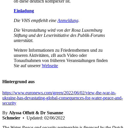
ob diese deutlich komplexer ist.
Einladung
Die VHS empfiehlt eine
Anmeldung
.
Die Veranstaltung wird von der Rosa Luxemburg
Stiftung und der Leserinitiative des Publik-Forums
unterstützt.
Weitere Informationen zu Friedensthemen und zu
unseren Aktivitäten, zB auch Video oder
Tonaufnahmen von früheren Veranstaltungen finden
Sie auf unserer
Webseite
Hintergrund aus
https://www.euronews.com/green/2022/06/02/view-the-war-in-
ukraine-has-devastating-global-consequences-for-water-peace-and-
security
By
Alyssa Offutt & Dr Susanne
Schmeier
• Updated: 02/06/2022
The Water Peace and security partnership is financed by the Dutch