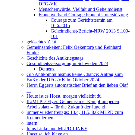
DFG-VK
Menschenwürde, Vielfalt und Geheimdienst
Frauenverband Courage braucht Unterstützung
Courage zum Gerichtstermin am
16.6.2015
Geheimdienst-Bericht-NRW 2013 S.100-
101
gelöschtes Zitat
Gemeinsamkeiten: Felix Oekentorp und Reinhard
Funke
Geschichte des Antikriegstags
Gesundheitsversorgung in Schweden 2023
Demenz
Gib Antikommunismus keine Chance: Antrag zum
BuKo der DFG-VK im Oktober 2024
Herrn Eggerts automatischer Brief an den lieben Olaf
…
Heute ist es Horst, morgen vielleicht du
IL/MLPD-Flyer: Gemeinsamer Kampf um jeden
Arbeitsplatz – für die Zukunft der Jugend!
immer wieder freitags: 13.4, 11.5, 8.6: MLPD zum
Kennenlernen
intern
Irans Linke und MLPD LINKE
J’accuse, ich klage an