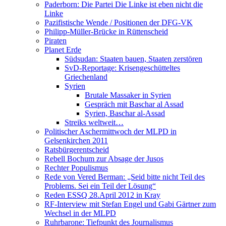
Paderborn: Die Partei Die Linke ist eben nicht die
Linke
Pazifistische Wende / Positionen der DFG-VK
Philipp-Müller-Brücke in Rüttenscheid
Piraten
Planet Erde
Südsudan: Staaten bauen, Staaten zerstören
SvD-Reportage: Krisengeschütteltes
Griechenland
Syrien
Brutale Massaker in Syrien
Gespräch mit Baschar al Assad
Syrien, Baschar al-Assad
Streiks weltweit…
Politischer Aschermittwoch der MLPD in
Gelsenkirchen 2011
Ratsbürgerentscheid
Rebell Bochum zur Absage der Jusos
Rechter Populismus
Rede von Vered Berman: „Seid bitte nicht Teil des
Problems. Sei ein Teil der Lösung“
Reden ESSQ 28.April 2012 in Kray
RF-Interview mit Stefan Engel und Gabi Gärtner zum
Wechsel in der MLPD
Ruhrbarone: Tiefpunkt des Journalismus