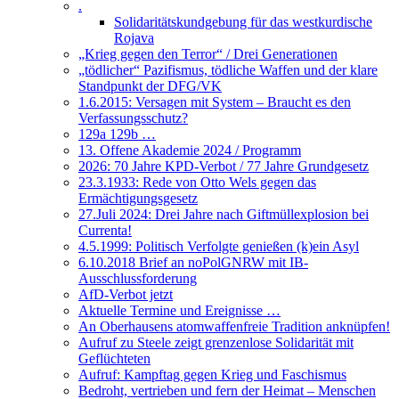
.
Solidaritätskundgebung für das westkurdische
Rojava
„Krieg gegen den Terror“ / Drei Generationen
„tödlicher“ Pazifismus, tödliche Waffen und der klare
Standpunkt der DFG/VK
1.6.2015: Versagen mit System – Braucht es den
Verfassungsschutz?
129a 129b …
13. Offene Akademie 2024 / Programm
2026: 70 Jahre KPD-Verbot / 77 Jahre Grundgesetz
23.3.1933: Rede von Otto Wels gegen das
Ermächtigungsgesetz
27.Juli 2024: Drei Jahre nach Giftmüllexplosion bei
Currenta!
4.5.1999: Politisch Verfolgte genießen (k)ein Asyl
6.10.2018 Brief an noPolGNRW mit IB-
Ausschlussforderung
AfD-Verbot jetzt
Aktuelle Termine und Ereignisse …
An Oberhausens atomwaffenfreie Tradition anknüpfen!
Aufruf zu Steele zeigt grenzenlose Solidarität mit
Geflüchteten
Aufruf: Kampftag gegen Krieg und Faschismus
Bedroht, vertrieben und fern der Heimat – Menschen