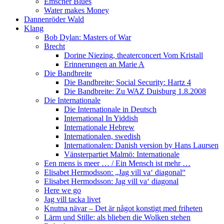
Emscher Blues
Water makes Money
Dannenröder Wald
Klang
Bob Dylan: Masters of War
Brecht
Dorine Niezing, theaterconcert Vom Kristall
Erinnerungen an Marie A
Die Bandbreite
Die Bandbreite: Social Security: Hartz 4
Die Bandbreite: Zu WAZ Duisburg 1.8.2008
Die Internationale
Die Internationale in Deutsch
International In Yiddish
Internationale Hebrew
Internationalen, swedish
Internationalen: Danish version by Hans Laursen
Vänsterpartiet Malmö: Internationale
Een mens is meer … / Ein Mensch ist mehr …
Elisabet Hermodsson: „Jag vill va‘ diagonal“
Elisabet Hermodsson: Jag vill va‘ diagonal
Here we go
Jag vill tacka livet
Knutna nävar – Det är något konstigt med friheten
Lärm und Stille: als blieben die Wolken stehen