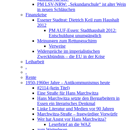
PM LSV-NRW: „Sekundarschule“ ist alter Wein
in neuen Schläuchen
Finanzkrise
Essener Stadtrat: Dietrich Keil zum Haushalt
2012
PM AUF-Essen: Stadthaushalt 2012:
Entschuldung unumgänglich
Meinungen zum Rettungsschirm
Verweise
Widersprüche im imperialistischen
Zweckbündnis – die EU in der Krise
Leiharbeit
.
.
Rente
1950-1960er Jahre – Antikommunismus heute
#2114 (kein Titel)
Eine Straße für Hans Marchwitza
Hans Marchwitza setzte den Bergarbeitern in
Essen ein literarisches Denkmal
Linke Literatur und Medien vor 90 Jahren
Marchwitza-Straße – fragwürdige Vorwürfe
Wer hat Angst vor Hans Marchwitza?
Leserbrief an die WAZ
zum Weiterlesen