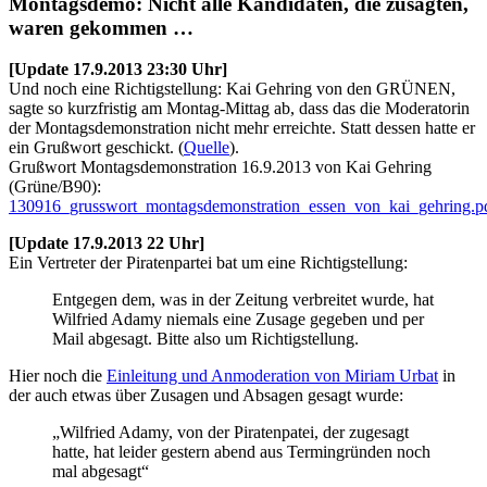
Montagsdemo: Nicht alle Kandidaten, die zusagten,
waren gekommen …
[Update 17.9.2013 23:30 Uhr]
Und noch eine Richtigstellung: Kai Gehring von den GRÜNEN,
sagte so kurzfristig am Montag-Mittag ab, dass das die Moderatorin
der Montagsdemonstration nicht mehr erreichte. Statt dessen hatte er
ein Grußwort geschickt. (
Quelle
).
Grußwort Montagsdemonstration 16.9.2013 von Kai Gehring
(Grüne/B90):
130916_grusswort_montagsdemonstration_essen_von_kai_gehring.p
[Update 17.9.2013 22 Uhr]
Ein Vertreter der Piratenpartei bat um eine Richtigstellung:
Entgegen dem, was in der Zeitung verbreitet wurde, hat
Wilfried Adamy niemals eine Zusage gegeben und per
Mail abgesagt. Bitte also um Richtigstellung.
Hier noch die
Einleitung und Anmoderation von Miriam Urbat
in
der auch etwas über Zusagen und Absagen gesagt wurde:
„Wilfried Adamy, von der Piratenpatei, der zugesagt
hatte, hat leider gestern abend aus Termingründen noch
mal abgesagt“