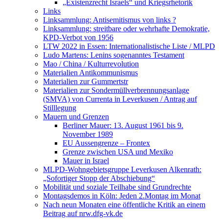
„Existenzrecht Israels“ und Kriegsrhetorik
Links
Linksammlung: Antisemitismus von links ?
Linksammlung: streitbare oder wehrhafte Demokratie,
KPD-Verbot von 1956
LTW 2022 in Essen: Internationalistische Liste / MLPD
Ludo Martens: Lenins sogenanntes Testament
Mao / China / Kulturrevolution
Materialien Antikommunismus
Materialien zur Gummertstr
Materialien zur Sondermüllverbrennungsanlage
(SMVA) von Currenta in Leverkusen / Antrag auf
Stilllegung
Mauern und Grenzen
Berliner Mauer: 13. August 1961 bis 9.
November 1989
EU Aussengrenze – Frontex
Grenze zwischen USA und Mexiko
Mauer in Israel
MLPD-Wohngebietsgruppe Leverkusen Alkenrath:
„Sofortiger Stopp der Abschiebung“
Mobilität und soziale Teilhabe sind Grundrechte
Montagsdemos in Köln: Jeden 2.Montag im Monat
Nach neun Monaten eine öffentliche Kritik an einem
Beitrag auf nrw.dfg-vk.de