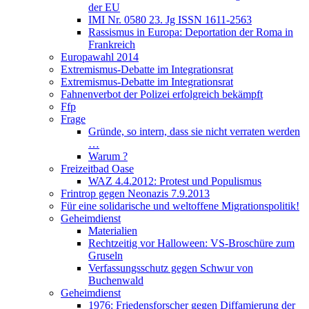
der EU
IMI Nr. 0580 23. Jg ISSN 1611-2563
Rassismus in Europa: Deportation der Roma in
Frankreich
Europawahl 2014
Extremismus-Debatte im Integrationsrat
Extremismus-Debatte im Integrationsrat
Fahnenverbot der Polizei erfolgreich bekämpft
Ffp
Frage
Gründe, so intern, dass sie nicht verraten werden
…
Warum ?
Freizeitbad Oase
WAZ 4.4.2012: Protest und Populismus
Frintrop gegen Neonazis 7.9.2013
Für eine solidarische und weltoffene Migrationspolitik!
Geheimdienst
Materialien
Rechtzeitig vor Halloween: VS-Broschüre zum
Gruseln
Verfassungsschutz gegen Schwur von
Buchenwald
Geheimdienst
1976: Friedensforscher gegen Diffamierung der