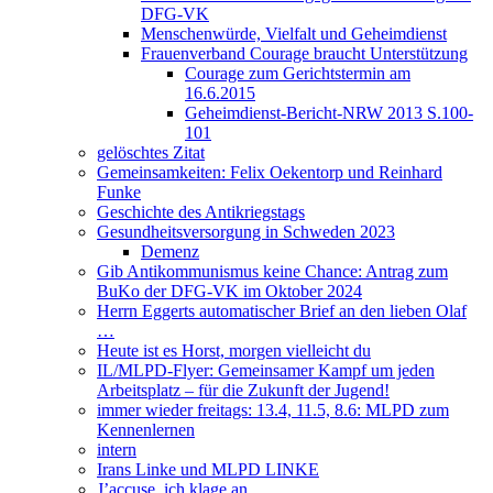
DFG-VK
Menschenwürde, Vielfalt und Geheimdienst
Frauenverband Courage braucht Unterstützung
Courage zum Gerichtstermin am
16.6.2015
Geheimdienst-Bericht-NRW 2013 S.100-
101
gelöschtes Zitat
Gemeinsamkeiten: Felix Oekentorp und Reinhard
Funke
Geschichte des Antikriegstags
Gesundheitsversorgung in Schweden 2023
Demenz
Gib Antikommunismus keine Chance: Antrag zum
BuKo der DFG-VK im Oktober 2024
Herrn Eggerts automatischer Brief an den lieben Olaf
…
Heute ist es Horst, morgen vielleicht du
IL/MLPD-Flyer: Gemeinsamer Kampf um jeden
Arbeitsplatz – für die Zukunft der Jugend!
immer wieder freitags: 13.4, 11.5, 8.6: MLPD zum
Kennenlernen
intern
Irans Linke und MLPD LINKE
J’accuse, ich klage an