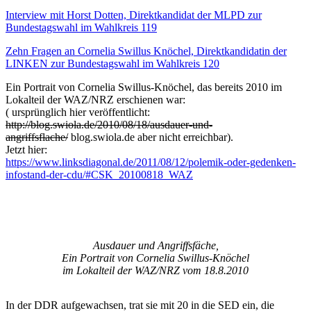
Interview mit Horst Dotten, Direktkandidat der MLPD zur
Bundestagswahl im Wahlkreis 119
Zehn Fragen an Cornelia Swillus Knöchel, Direktkandidatin der
LINKEN zur Bundestagswahl im Wahlkreis 120
Ein Portrait von Cornelia Swillus-Knöchel, das bereits 2010 im
Lokalteil der WAZ/NRZ erschienen war:
( ursprünglich hier veröffentlicht:
http://blog.swiola.de/2010/08/18/ausdauer-und-
angriffsflache/
blog.swiola.de aber nicht erreichbar).
Jetzt hier:
https://www.linksdiagonal.de/2011/08/12/polemik-oder-gedenken-
infostand-der-cdu/#CSK_20100818_WAZ
Ausdauer und Angriffsfäche,
Ein Portrait von Cornelia Swillus-Knöchel
im Lokalteil der WAZ/NRZ vom 18.8.2010
In der DDR aufgewachsen, trat sie mit 20 in die SED ein, die