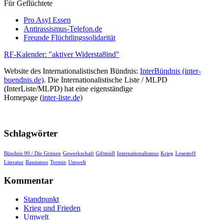
Für Geflüchtete
Pro Asyl Essen
Antirassismus-Telefon.de
Freunde Flüchtlingssolidarität
RF-Kalender: "aktiver Widersta8ind"
Website des Internationalistischen Bündnis:
InterBündnis (inter-
buendnis.de)
. Die Internationalistische Liste / MLPD
(InterListe/MLPD) hat eine eigenständige
Homepage (
inter-liste.de)
Schlagwörter
Bündnis 90 / Die Grünen
Gewerkschaft
Giftmüll
Internationalismus
Krieg
Lesestoff
Literatur
Rassismus
Termin
Umwelt
Kommentar
Standpunkt
Krieg und Frieden
Umwelt