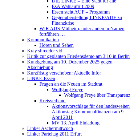
DIE LINKE – Eine Stadt für alle
EsA Wahlaufruf 2009
Essen steht AUF – Programm
Gegenüberstellung LINKE/AUF zu
Finanzkrise
WIR AUS Mülheim, unter anderem Namen
fortführen …
Kommunikation
Hören und Sehen
Kray shredder vid
Kritik zur geplanten Friedensdemo am 3.10 in Berlin
Kundgebung am 10. Dezember 2025 gegen
Abschiebung
Kurzfristig verschoben: Aktuelle Info:
LINKE-Essen
Fragen an die Neuen im Stadtrat
Wolfgang Freye
Wolfgang Freye über Transparenz
Kreisverband
Aktionsvorschläge für den landesweiten
Aktionstag Kommunalfinanzen am 9.
April 2011
MV 13. April Einladung
Linker Aschermittwoch
Linker Parteitag 2011 Erfurt