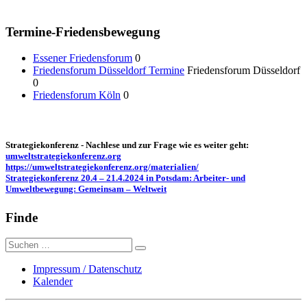
Termine-Friedensbewegung
Essener Friedensforum
0
Friedensforum Düsseldorf Termine
Friedensforum Düsseldorf
0
Friedensforum Köln
0
Strategiekonferenz - Nachlese und zur Frage wie es weiter geht:
umweltstrategiekonferenz.org
https://umweltstrategiekonferenz.org/materialien/
Strategiekonferenz 20.4 – 21.4.2024 in Potsdam: Arbeiter- und
Umweltbewegung: Gemeinsam – Weltweit
Finde
Suche
nach:
Impressum / Datenschutz
Kalender