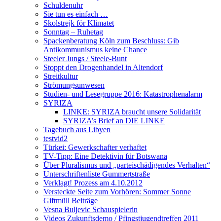
Schuldenuhr
Sie tun es einfach …
Skolstrejk för Klimatet
Sonntag – Ruhetag
Spackenberatung Köln zum Beschluss: Gib
Antikommunismus keine Chance
Steeler Jungs / Steele-Bunt
Stoppt den Drogenhandel in Altendorf
Streitkultur
Strömungsunwesen
Studien- und Lesegruppe 2016: Katastrophenalarm
SYRIZA
LINKE: SYRIZA braucht unsere Solidarität
SYRIZA’s Brief an DIE LINKE
Tagebuch aus Libyen
testvid2
Türkei: Gewerkschafter verhaftet
TV-Tipp: Eine Detektivin für Botswana
Über Pluralismus und „parteischädigendes Verhalten“
Unterschriftenliste Gummertstraße
Verklagt! Prozess am 4.10.2012
Versteckte Seite zum Vorhören: Sommer Sonne
Giftmüll Beiträge
Vesna Buljevic Schauspielerin
Videos Zukunftsdemo / Pfingstjugendtreffen 2011