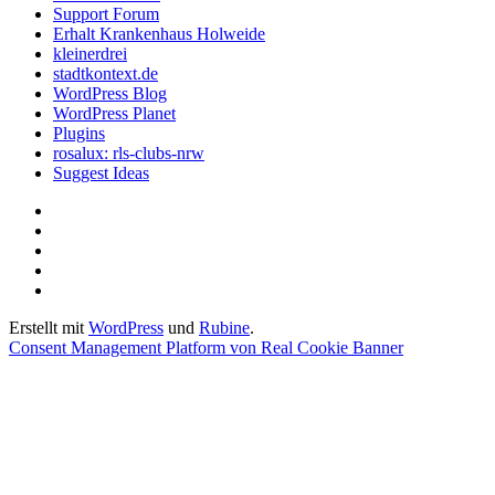
Support Forum
Erhalt Krankenhaus Holweide
kleinerdrei
stadtkontext.de
WordPress Blog
WordPress Planet
Plugins
rosalux: rls-clubs-nrw
Suggest Ideas
Startseite
Datenschutzerklärung
Privatsphäre-
Einstellungen
Historie
ändern
der
Einwilligungen
Privatsphäre-
widerrufen
Erstellt mit
WordPress
und
Rubine
.
Einstellungen
Consent Management Platform von Real Cookie Banner