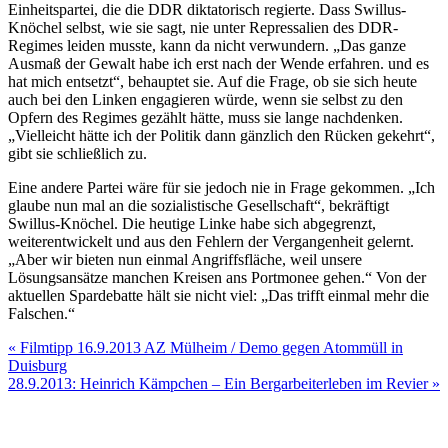
Einheitspartei, die die DDR diktatorisch regierte. Dass Swillus-
Knöchel selbst, wie sie sagt, nie unter Repressalien des DDR-
Regimes leiden musste, kann da nicht verwundern. „Das ganze
Ausmaß der Gewalt habe ich erst nach der Wende erfahren. und es
hat mich entsetzt“, behauptet sie. Auf die Frage, ob sie sich heute
auch bei den Linken engagieren würde, wenn sie selbst zu den
Opfern des Regimes gezählt hätte, muss sie lange nachdenken.
„Vielleicht hätte ich der Politik dann gänzlich den Rücken gekehrt“,
gibt sie schließlich zu.
Eine andere Partei wäre für sie jedoch nie in Frage gekommen. „Ich
glaube nun mal an die sozialistische Gesellschaft“, bekräftigt
Swillus-Knöchel. Die heutige Linke habe sich abgegrenzt,
weiterentwickelt und aus den Fehlern der Vergangenheit gelernt.
„Aber wir bieten nun einmal Angriffsfläche, weil unsere
Lösungsansätze manchen Kreisen ans Portmonee gehen.“ Von der
aktuellen Spardebatte hält sie nicht viel: „Das trifft einmal mehr die
Falschen.“
Beitragsnavigation
« Filmtipp 16.9.2013 AZ Mülheim / Demo gegen Atommüll in
Duisburg
28.9.2013: Heinrich Kämpchen – Ein Bergarbeiterleben im Revier »