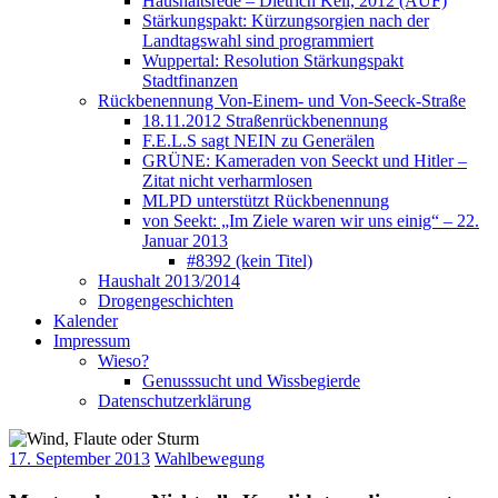
Haushaltsrede – Dietrich Keil, 2012 (AUF)
Stärkungspakt: Kürzungsorgien nach der
Landtagswahl sind programmiert
Wuppertal: Resolution Stärkungspakt
Stadtfinanzen
Rückbenennung Von-Einem- und Von-Seeck-Straße
18.11.2012 Straßenrückbenennung
F.E.L.S sagt NEIN zu Generälen
GRÜNE: Kameraden von Seeckt und Hitler –
Zitat nicht verharmlosen
MLPD unterstützt Rückbenennung
von Seekt: „Im Ziele waren wir uns einig“ – 22.
Januar 2013
#8392 (kein Titel)
Haushalt 2013/2014
Drogengeschichten
Kalender
Impressum
Wieso?
Genusssucht und Wissbegierde
Datenschutzerklärung
17. September 2013
Wahlbewegung