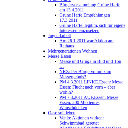
Bürgerversammlung Grüne Harfe
am 13.4.2011
Grüne Harfe Empfehlungen
17.3.2011
Grüne Harfe: legitim, sich für eigene
Interessen einzusetzen
Jugendarbeit
Am 26.1.2011 war Aktion am
Rathaus
Mehrgenerationen Wohnen
Messe Essen
Messe und Gruga in Bild und Ton
…
NRZ: Per Bürgervotum zum
Messergebnis?
PM 4.3.2011 LINKE.Essen: Messe
Essen: Flucht nach vorn – aber
wohin?
PM 7.3.2011 AUF.Essen: Messe
Essen: 200 Mio teures
Wunschdenken
Oase soll leben
Venlo: Aktionen wirken:
Schwimmbad gerettet