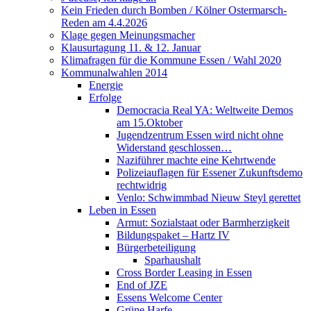
Kein Frieden durch Bomben / Kölner Ostermarsch-
Reden am 4.4.2026
Klage gegen Meinungsmacher
Klausurtagung 11. & 12. Januar
Klimafragen für die Kommune Essen / Wahl 2020
Kommunalwahlen 2014
Energie
Erfolge
Democracia Real YA: Weltweite Demos
am 15.Oktober
Jugendzentrum Essen wird nicht ohne
Widerstand geschlossen…
Naziführer machte eine Kehrtwende
Polizeiauflagen für Essener Zukunftsdemo
rechtwidrig
Venlo: Schwimmbad Nieuw Steyl gerettet
Leben in Essen
Armut: Sozialstaat oder Barmherzigkeit
Bildungspaket – Hartz IV
Bürgerbeteiligung
Sparhaushalt
Cross Border Leasing in Essen
End of JZE
Essens Welcome Center
Grüne Harfe