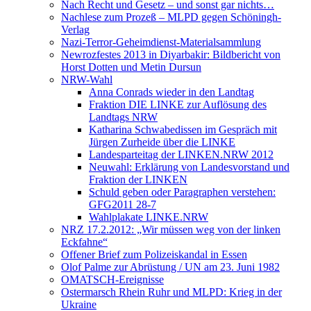
Nach Recht und Gesetz – und sonst gar nichts…
Nachlese zum Prozeß – MLPD gegen Schöningh-
Verlag
Nazi-Terror-Geheimdienst-Materialsammlung
Newrozfestes 2013 in Diyarbakir: Bildbericht von
Horst Dotten und Metin Dursun
NRW-Wahl
Anna Conrads wieder in den Landtag
Fraktion DIE LINKE zur Auflösung des
Landtags NRW
Katharina Schwabedissen im Gespräch mit
Jürgen Zurheide über die LINKE
Landesparteitag der LINKEN.NRW 2012
Neuwahl: Erklärung von Landesvorstand und
Fraktion der LINKEN
Schuld geben oder Paragraphen verstehen:
GFG2011 28-7
Wahlplakate LINKE.NRW
NRZ 17.2.2012: „Wir müssen weg von der linken
Eckfahne“
Offener Brief zum Polizeiskandal in Essen
Olof Palme zur Abrüstung / UN am 23. Juni 1982
OMATSCH-Ereignisse
Ostermarsch Rhein Ruhr und MLPD: Krieg in der
Ukraine