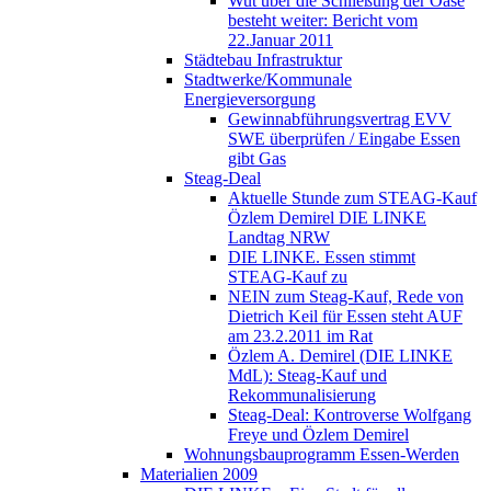
Wut über die Schließung der Oase
besteht weiter: Bericht vom
22.Januar 2011
Städtebau Infrastruktur
Stadtwerke/Kommunale
Energieversorgung
Gewinnabführungsvertrag EVV
SWE überprüfen / Eingabe Essen
gibt Gas
Steag-Deal
Aktuelle Stunde zum STEAG-Kauf
Özlem Demirel DIE LINKE
Landtag NRW
DIE LINKE. Essen stimmt
STEAG-Kauf zu
NEIN zum Steag-Kauf, Rede von
Dietrich Keil für Essen steht AUF
am 23.2.2011 im Rat
Özlem A. Demirel (DIE LINKE
MdL): Steag-Kauf und
Rekommunalisierung
Steag-Deal: Kontroverse Wolfgang
Freye und Özlem Demirel
Wohnungsbauprogramm Essen-Werden
Materialien 2009