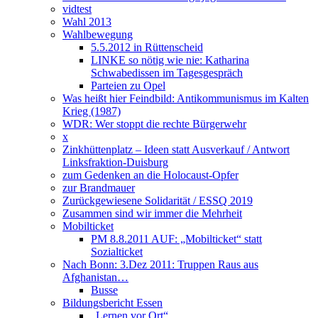
vidtest
Wahl 2013
Wahlbewegung
5.5.2012 in Rüttenscheid
LINKE so nötig wie nie: Katharina
Schwabedissen im Tagesgespräch
Parteien zu Opel
Was heißt hier Feindbild: Antikommunismus im Kalten
Krieg (1987)
WDR: Wer stoppt die rechte Bürgerwehr
x
Zinkhüttenplatz – Ideen statt Ausverkauf / Antwort
Linksfraktion-Duisburg
zum Gedenken an die Holocaust-Opfer
zur Brandmauer
Zurückgewiesene Solidarität / ESSQ 2019
Zusammen sind wir immer die Mehrheit
Mobilticket
PM 8.8.2011 AUF: „Mobilticket“ statt
Sozialticket
Nach Bonn: 3.Dez 2011: Truppen Raus aus
Afghanistan…
Busse
Bildungsbericht Essen
„Lernen vor Ort“