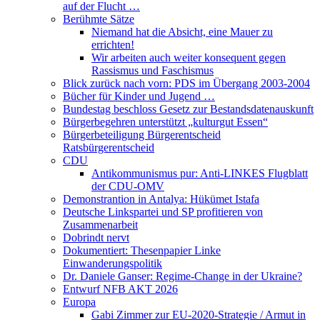
auf der Flucht …
Berühmte Sätze
Niemand hat die Absicht, eine Mauer zu
errichten!
Wir arbeiten auch weiter konsequent gegen
Rassismus und Faschismus
Blick zurück nach vorn: PDS im Übergang 2003-2004
Bücher für Kinder und Jugend …
Bundestag beschloss Gesetz zur Bestandsdatenauskunft
Bürgerbegehren unterstützt „kulturgut Essen“
Bürgerbeteiligung Bürgerentscheid
Ratsbürgerentscheid
CDU
Antikommunismus pur: Anti-LINKES Flugblatt
der CDU-OMV
Demonstrantion in Antalya: Hükümet Istafa
Deutsche Linkspartei und SP profitieren von
Zusammenarbeit
Dobrindt nervt
Dokumentiert: Thesenpapier Linke
Einwanderungspolitik
Dr. Daniele Ganser: Regime-Change in der Ukraine?
Entwurf NFB AKT 2026
Europa
Gabi Zimmer zur EU-2020-Strategie / Armut in