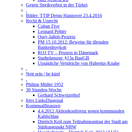
Gegen Streikverbot in der Türkei
.
Bilder: TTIP Demo Hannover 23.4.2016
Recht & Unrecht
Cuban Five
Leonard Peltier
Oury-Jalloh-Prozess
PM 15.10.2012: Beweise für illegalen
Bankenboykott
ROJ TV – Prozess in Dänemark
Stadtplanung: §13a BauGB
Unsägliche Vergleiche von Hubertus Knabe
.
Nett sein / be kind
.
Philipp Müller 1952
30 Stunden-Woche
Gerhard Schweizerhof
Irres LinksDiagonal
Kommualfinanzen
4.4.2012 Aktionkonferenz gegen kommunalen
Kahlschlag
Dietrich Keil zum Teilnahmeantrag der Stadt am
Stärkungspakt NRW