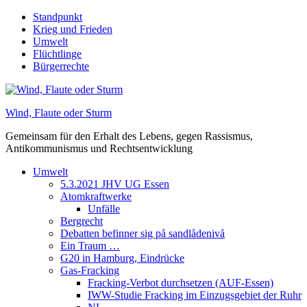
Skip
Standpunkt
to
Krieg und Frieden
content
Umwelt
Flüchtlinge
Bürgerrechte
Wind, Flaute oder Sturm
Gemeinsam für den Erhalt des Lebens, gegen Rassismus,
Antikommunismus und Rechtsentwicklung
Umwelt
5.3.2021 JHV UG Essen
Atomkraftwerke
Unfälle
Bergrecht
Debatten befinner sig på sandlådenivå
Ein Traum …
G20 in Hamburg, Eindrücke
Gas-Fracking
Fracking-Verbot durchsetzen (AUF-Essen)
IWW-Studie Fracking im Einzugsgebiet der Ruhr