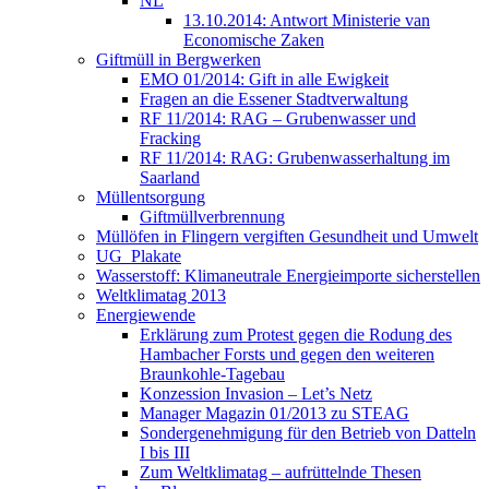
NL
13.10.2014: Antwort Ministerie van
Economische Zaken
Giftmüll in Bergwerken
EMO 01/2014: Gift in alle Ewigkeit
Fragen an die Essener Stadtverwaltung
RF 11/2014: RAG – Grubenwasser und
Fracking
RF 11/2014: RAG: Grubenwasserhaltung im
Saarland
Müllentsorgung
Giftmüllverbrennung
Müllöfen in Flingern vergiften Gesundheit und Umwelt
UG_Plakate
Wasserstoff: Klimaneutrale Energieimporte sicherstellen
Weltklimatag 2013
Energiewende
Erklärung zum Protest gegen die Rodung des
Hambacher Forsts und gegen den weiteren
Braunkohle-Tagebau
Konzession Invasion – Let’s Netz
Manager Magazin 01/2013 zu STEAG
Sondergenehmigung für den Betrieb von Datteln
I bis III
Zum Weltklimatag – aufrüttelnde Thesen