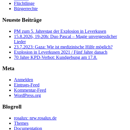
Flüchtlinge
Bürgerrechte
Neueste Beiträge
PM zum 5. Jahrestag der Explosion in Leverkusen
15.8.2026, 19-20h: Duo Pascal – Magie unvergesslicher
Lieder
23.7.2023: Gaza: Wie ist medizinische Hilfe möglich?
Explosion in Leverkusen 2021 / Fünf Jahre danach
70 Jahre KPD‑Verbot: Kundgebung am 17.8.
Meta
Anmelden
Eintrags-Feed
Kommentar-Feed
WordPress.org
Blogroll
rosalux: nrw.rosalux.de
Themes
Documentation