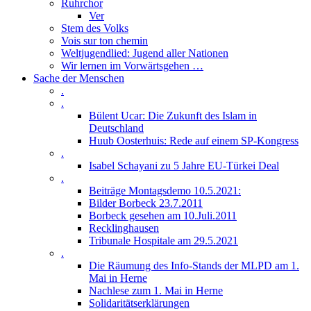
Ruhrchor
Ver
Stem des Volks
Vois sur ton chemin
Weltjugendlied: Jugend aller Nationen
Wir lernen im Vorwärtsgehen …
Sache der Menschen
.
.
Bülent Ucar: Die Zukunft des Islam in
Deutschland
Huub Oosterhuis: Rede auf einem SP-Kongress
.
Isabel Schayani zu 5 Jahre EU-Türkei Deal
.
Beiträge Montagsdemo 10.5.2021:
Bilder Borbeck 23.7.2011
Borbeck gesehen am 10.Juli.2011
Recklinghausen
Tribunale Hospitale am 29.5.2021
.
Die Räumung des Info-Stands der MLPD am 1.
Mai in Herne
Nachlese zum 1. Mai in Herne
Solidaritätserklärungen