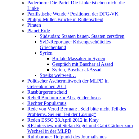
Paderborn: Die Partei Die Linke ist eben nicht die
Linke
Pazifistische Wende / Positionen der DFG-VK
Philipp-Müller-Brücke in Rüttenscheid
Piraten
Planet Erde
Südsudan: Staaten bauen, Staaten zerstören
SvD-Reportage: Krisengeschütteltes
Griechenland
Syrien
Brutale Massaker in Syrien
Gespräch mit Baschar al Assad
Syrien, Baschar al-Assad
Streiks weltweit…
Politischer Aschermittwoch der MLPD in
Gelsenkirchen 2011
Ratsbürgerentscheid
Rebell Bochum zur Absage der Jusos
Rechter Populismus
Rede von Vered Berman: „Seid bitte nicht Teil des
Problems. Sei ein Teil der Lösung“
Reden ESSQ 28.April 2012 in Kray
RF-Interview mit Stefan Engel und Gabi Gärtner zum
Wechsel in der MLPD
Ruhrbarone: Tiefpunkt des Journalismus