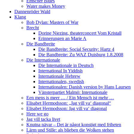
Emscher Blues
Water makes Money
Dannenröder Wald
Klang
Bob Dylan: Masters of War
Brecht
Dorine Niezing, theaterconcert Vom Kristall
Erinnerungen an Marie A
Die Bandbreite
Die Bandbreite: Social Security: Hartz 4
Die Bandbreite: Zu WAZ Duisburg 1.8.2008
Die Internationale
Die Internationale in Deutsch
International In Yiddish
Internationale Hebrew
Internationalen, swedish
Internationalen: Danish version by Hans Laursen
Vänsterpartiet Malmö: Internationale
Een mens is meer … / Ein Mensch ist mehr …
Elisabet Hermodsson: „Jag vill va‘ diagonal“
Elisabet Hermodsson: Jag vill va‘ diagonal
Here we go
Jag vill tacka livet
Knutna nävar – Det är något konstigt med friheten
Lärm und Stille: als blieben die Wolken stehen