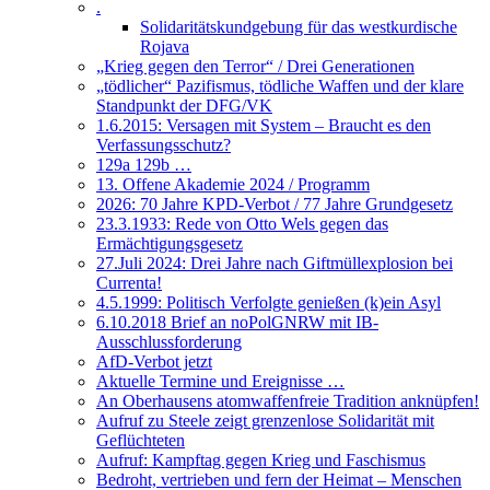
.
Solidaritätskundgebung für das westkurdische
Rojava
„Krieg gegen den Terror“ / Drei Generationen
„tödlicher“ Pazifismus, tödliche Waffen und der klare
Standpunkt der DFG/VK
1.6.2015: Versagen mit System – Braucht es den
Verfassungsschutz?
129a 129b …
13. Offene Akademie 2024 / Programm
2026: 70 Jahre KPD-Verbot / 77 Jahre Grundgesetz
23.3.1933: Rede von Otto Wels gegen das
Ermächtigungsgesetz
27.Juli 2024: Drei Jahre nach Giftmüllexplosion bei
Currenta!
4.5.1999: Politisch Verfolgte genießen (k)ein Asyl
6.10.2018 Brief an noPolGNRW mit IB-
Ausschlussforderung
AfD-Verbot jetzt
Aktuelle Termine und Ereignisse …
An Oberhausens atomwaffenfreie Tradition anknüpfen!
Aufruf zu Steele zeigt grenzenlose Solidarität mit
Geflüchteten
Aufruf: Kampftag gegen Krieg und Faschismus
Bedroht, vertrieben und fern der Heimat – Menschen