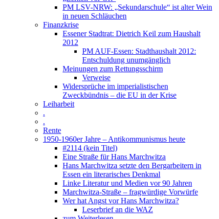
PM LSV-NRW: „Sekundarschule“ ist alter Wein
in neuen Schläuchen
Finanzkrise
Essener Stadtrat: Dietrich Keil zum Haushalt
2012
PM AUF-Essen: Stadthaushalt 2012:
Entschuldung unumgänglich
Meinungen zum Rettungsschirm
Verweise
Widersprüche im imperialistischen
Zweckbündnis – die EU in der Krise
Leiharbeit
.
.
Rente
1950-1960er Jahre – Antikommunismus heute
#2114 (kein Titel)
Eine Straße für Hans Marchwitza
Hans Marchwitza setzte den Bergarbeitern in
Essen ein literarisches Denkmal
Linke Literatur und Medien vor 90 Jahren
Marchwitza-Straße – fragwürdige Vorwürfe
Wer hat Angst vor Hans Marchwitza?
Leserbrief an die WAZ
zum Weiterlesen