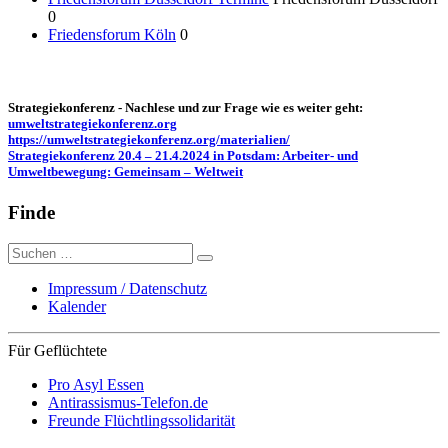
0
Friedensforum Köln
0
Strategiekonferenz - Nachlese und zur Frage wie es weiter geht:
umweltstrategiekonferenz.org
https://umweltstrategiekonferenz.org/materialien/
Strategiekonferenz 20.4 – 21.4.2024 in Potsdam: Arbeiter- und
Umweltbewegung: Gemeinsam – Weltweit
Finde
Suche
nach:
Impressum / Datenschutz
Kalender
Für Geflüchtete
Pro Asyl Essen
Antirassismus-Telefon.de
Freunde Flüchtlingssolidarität