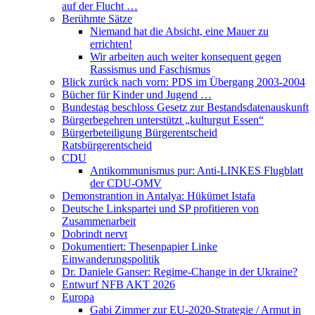
auf der Flucht …
Berühmte Sätze
Niemand hat die Absicht, eine Mauer zu
errichten!
Wir arbeiten auch weiter konsequent gegen
Rassismus und Faschismus
Blick zurück nach vorn: PDS im Übergang 2003-2004
Bücher für Kinder und Jugend …
Bundestag beschloss Gesetz zur Bestandsdatenauskunft
Bürgerbegehren unterstützt „kulturgut Essen“
Bürgerbeteiligung Bürgerentscheid
Ratsbürgerentscheid
CDU
Antikommunismus pur: Anti-LINKES Flugblatt
der CDU-OMV
Demonstrantion in Antalya: Hükümet Istafa
Deutsche Linkspartei und SP profitieren von
Zusammenarbeit
Dobrindt nervt
Dokumentiert: Thesenpapier Linke
Einwanderungspolitik
Dr. Daniele Ganser: Regime-Change in der Ukraine?
Entwurf NFB AKT 2026
Europa
Gabi Zimmer zur EU-2020-Strategie / Armut in