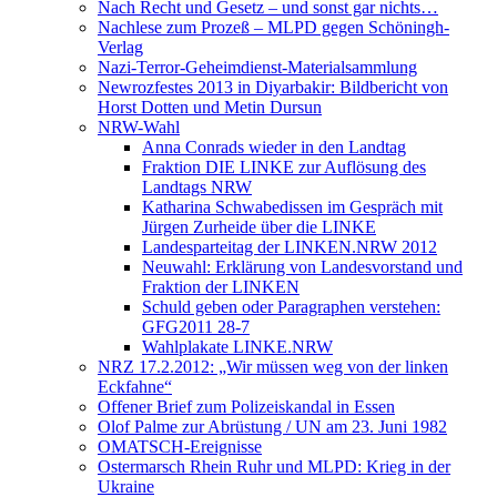
Nach Recht und Gesetz – und sonst gar nichts…
Nachlese zum Prozeß – MLPD gegen Schöningh-
Verlag
Nazi-Terror-Geheimdienst-Materialsammlung
Newrozfestes 2013 in Diyarbakir: Bildbericht von
Horst Dotten und Metin Dursun
NRW-Wahl
Anna Conrads wieder in den Landtag
Fraktion DIE LINKE zur Auflösung des
Landtags NRW
Katharina Schwabedissen im Gespräch mit
Jürgen Zurheide über die LINKE
Landesparteitag der LINKEN.NRW 2012
Neuwahl: Erklärung von Landesvorstand und
Fraktion der LINKEN
Schuld geben oder Paragraphen verstehen:
GFG2011 28-7
Wahlplakate LINKE.NRW
NRZ 17.2.2012: „Wir müssen weg von der linken
Eckfahne“
Offener Brief zum Polizeiskandal in Essen
Olof Palme zur Abrüstung / UN am 23. Juni 1982
OMATSCH-Ereignisse
Ostermarsch Rhein Ruhr und MLPD: Krieg in der
Ukraine