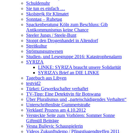
Schuldenuhr
Sie tun es einfach …
Skolstrejk för Klimatet
Sonntag – Ruhetag
Spackenberatung Köln zum Beschluss: Gib
Antikommunismus keine Chance
Steeler Jungs / Steele-Bunt
Stoppt den Drogenhandel in Altendorf
Streitkultur
Strömungsunwesen
Studien- und Lesegruppe 2016: Katastrophenalarm
SYRIZA
LINKE: SYRIZA braucht unsere Solidarität
SYRIZA’s Brief an DIE LINKE
Tagebuch aus Libyen
testvid2
Türkei: Gewerkschafter verhaftet
TV-Tipp: Eine Detektivin für Botswana
Über Pluralismus und „parteischädigendes Verhalten“
Unterschriftenliste Gummertstraße
Verklagt! Prozess am 4.10.2012
Versteckte Seite zum Vorhören: Sommer Sonne
Giftmüll Beiträge
Vesna Buljevic Schauspielerin
Videos Zukunftsdemo / Pfingstjugendtreffen 2011