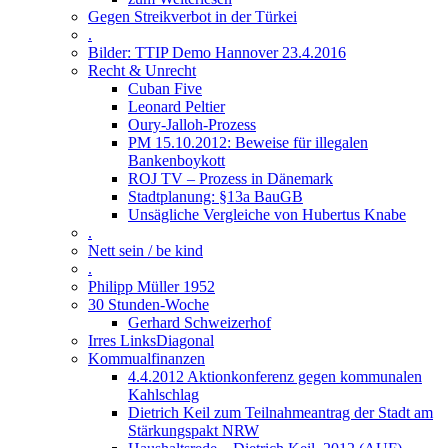
Gegen Streikverbot in der Türkei
.
Bilder: TTIP Demo Hannover 23.4.2016
Recht & Unrecht
Cuban Five
Leonard Peltier
Oury-Jalloh-Prozess
PM 15.10.2012: Beweise für illegalen
Bankenboykott
ROJ TV – Prozess in Dänemark
Stadtplanung: §13a BauGB
Unsägliche Vergleiche von Hubertus Knabe
.
Nett sein / be kind
.
Philipp Müller 1952
30 Stunden-Woche
Gerhard Schweizerhof
Irres LinksDiagonal
Kommualfinanzen
4.4.2012 Aktionkonferenz gegen kommunalen
Kahlschlag
Dietrich Keil zum Teilnahmeantrag der Stadt am
Stärkungspakt NRW