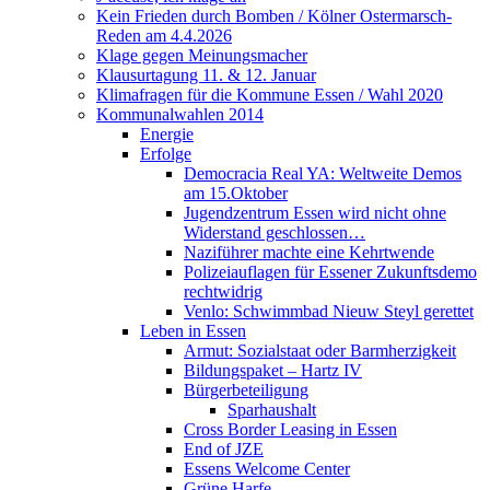
Kein Frieden durch Bomben / Kölner Ostermarsch-
Reden am 4.4.2026
Klage gegen Meinungsmacher
Klausurtagung 11. & 12. Januar
Klimafragen für die Kommune Essen / Wahl 2020
Kommunalwahlen 2014
Energie
Erfolge
Democracia Real YA: Weltweite Demos
am 15.Oktober
Jugendzentrum Essen wird nicht ohne
Widerstand geschlossen…
Naziführer machte eine Kehrtwende
Polizeiauflagen für Essener Zukunftsdemo
rechtwidrig
Venlo: Schwimmbad Nieuw Steyl gerettet
Leben in Essen
Armut: Sozialstaat oder Barmherzigkeit
Bildungspaket – Hartz IV
Bürgerbeteiligung
Sparhaushalt
Cross Border Leasing in Essen
End of JZE
Essens Welcome Center
Grüne Harfe