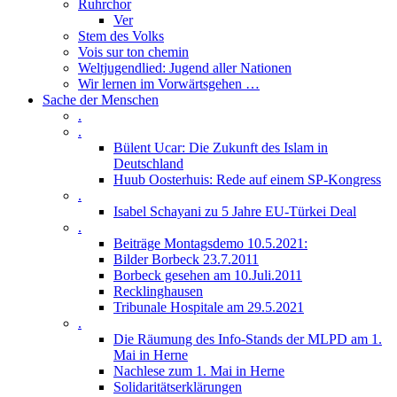
Ruhrchor
Ver
Stem des Volks
Vois sur ton chemin
Weltjugendlied: Jugend aller Nationen
Wir lernen im Vorwärtsgehen …
Sache der Menschen
.
.
Bülent Ucar: Die Zukunft des Islam in
Deutschland
Huub Oosterhuis: Rede auf einem SP-Kongress
.
Isabel Schayani zu 5 Jahre EU-Türkei Deal
.
Beiträge Montagsdemo 10.5.2021:
Bilder Borbeck 23.7.2011
Borbeck gesehen am 10.Juli.2011
Recklinghausen
Tribunale Hospitale am 29.5.2021
.
Die Räumung des Info-Stands der MLPD am 1.
Mai in Herne
Nachlese zum 1. Mai in Herne
Solidaritätserklärungen