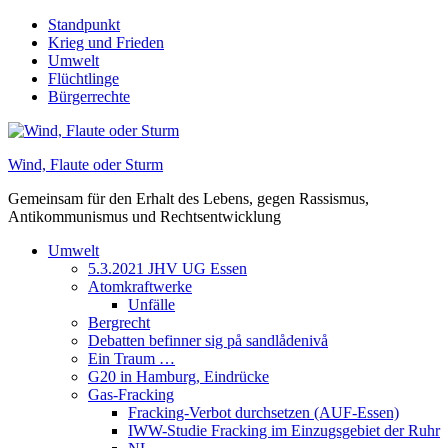
Skip
Standpunkt
to
Krieg und Frieden
content
Umwelt
Flüchtlinge
Bürgerrechte
Wind, Flaute oder Sturm
Gemeinsam für den Erhalt des Lebens, gegen Rassismus,
Antikommunismus und Rechtsentwicklung
Umwelt
5.3.2021 JHV UG Essen
Atomkraftwerke
Unfälle
Bergrecht
Debatten befinner sig på sandlådenivå
Ein Traum …
G20 in Hamburg, Eindrücke
Gas-Fracking
Fracking-Verbot durchsetzen (AUF-Essen)
IWW-Studie Fracking im Einzugsgebiet der Ruhr