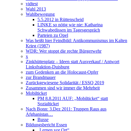
vidtest
Wahl 2013
Wahlbewegung
5.5.2012 in Rüttenscheid
LINKE so nötig wie nie: Katharina
Schwabedissen im Tagesgespräch
Parteien zu Opel
Was heißt hier Feindbild: Antikommunismus im Kalten
Krieg (1987)
WDR: Wer stoppt die rechte Bürgerwehr
x
Zinkhüttenplatz – Ideen statt Ausverkauf / Antwort
Linksfraktion-Duisburg
zum Gedenken an die Holocaust-Opfer
zur Brandmauer
Zurückgewiesene Solidarität / ESSQ 2019
Zusammen sind wir immer die Mehrheit
Mobilticket
PM 8.8.2011 AUF: „Mobilticket“ statt
Sozialticket
Nach Bonn: 3.Dez 2011: Truppen Raus aus
Afghanistan…
Busse
Bildungsbericht Essen
„Lernen vor Ort“