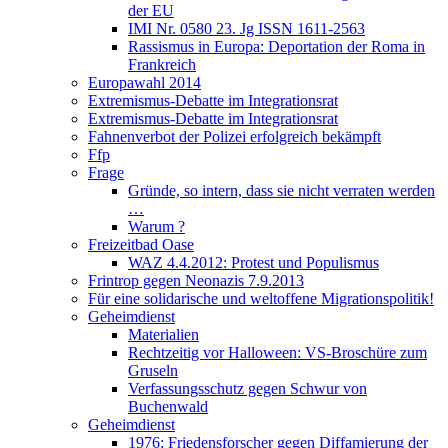
der EU
IMI Nr. 0580 23. Jg ISSN 1611-2563
Rassismus in Europa: Deportation der Roma in
Frankreich
Europawahl 2014
Extremismus-Debatte im Integrationsrat
Extremismus-Debatte im Integrationsrat
Fahnenverbot der Polizei erfolgreich bekämpft
Ffp
Frage
Gründe, so intern, dass sie nicht verraten werden
…
Warum ?
Freizeitbad Oase
WAZ 4.4.2012: Protest und Populismus
Frintrop gegen Neonazis 7.9.2013
Für eine solidarische und weltoffene Migrationspolitik!
Geheimdienst
Materialien
Rechtzeitig vor Halloween: VS-Broschüre zum
Gruseln
Verfassungsschutz gegen Schwur von
Buchenwald
Geheimdienst
1976: Friedensforscher gegen Diffamierung der