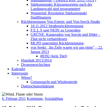
Haushaltsrede – Dietrich Keil, 2012 (AUF)
Stärkungspakt: Kürzungsorgien nach der
Landtagswahl sind programmiert
Wuppertal: Resolution Stärkungspakt
Stadtfinanzen
Rückbenennung Von-Einem- und Von-Seeck-Straße
18.11.2012 Straßenrückbenennung
F.E.L.S sagt NEIN zu Generälen
GRÜNE: Kameraden von Seeckt und Hitler –
Zitat nicht verharmlosen
MLPD unterstützt Rückbenennung
von Seekt: „Im Ziele waren wir uns einig“ – 22.
Januar 2013
#8392 (kein Titel)
Haushalt 2013/2014
Drogengeschichten
Kalender
Impressum
Wieso?
Genusssucht und Wissbegierde
Datenschutzerklärung
6. Februar 2011
Kommune
,
Sozialabbau