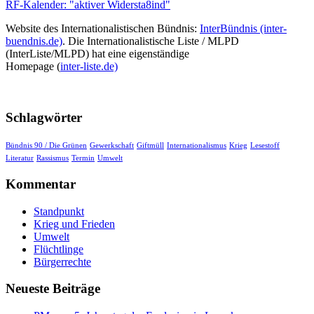
RF-Kalender: "aktiver Widersta8ind"
Website des Internationalistischen Bündnis:
InterBündnis (inter-
buendnis.de)
. Die Internationalistische Liste / MLPD
(InterListe/MLPD) hat eine eigenständige
Homepage (
inter-liste.de)
Schlagwörter
Bündnis 90 / Die Grünen
Gewerkschaft
Giftmüll
Internationalismus
Krieg
Lesestoff
Literatur
Rassismus
Termin
Umwelt
Kommentar
Standpunkt
Krieg und Frieden
Umwelt
Flüchtlinge
Bürgerrechte
Neueste Beiträge