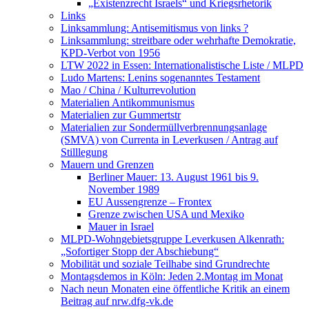
„Existenzrecht Israels“ und Kriegsrhetorik
Links
Linksammlung: Antisemitismus von links ?
Linksammlung: streitbare oder wehrhafte Demokratie,
KPD-Verbot von 1956
LTW 2022 in Essen: Internationalistische Liste / MLPD
Ludo Martens: Lenins sogenanntes Testament
Mao / China / Kulturrevolution
Materialien Antikommunismus
Materialien zur Gummertstr
Materialien zur Sondermüllverbrennungsanlage
(SMVA) von Currenta in Leverkusen / Antrag auf
Stilllegung
Mauern und Grenzen
Berliner Mauer: 13. August 1961 bis 9.
November 1989
EU Aussengrenze – Frontex
Grenze zwischen USA und Mexiko
Mauer in Israel
MLPD-Wohngebietsgruppe Leverkusen Alkenrath:
„Sofortiger Stopp der Abschiebung“
Mobilität und soziale Teilhabe sind Grundrechte
Montagsdemos in Köln: Jeden 2.Montag im Monat
Nach neun Monaten eine öffentliche Kritik an einem
Beitrag auf nrw.dfg-vk.de