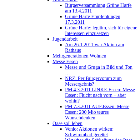
Bürgerversammlung Grüne Harfe
am 13.4.2011
Grüne Harfe Empfehlungen
17.3.2011
Grüne Harfe: legitim, sich für eigene
Interessen einzusetzen
Jugendarbeit
Am 26.1.2011 war Aktion am
Rathaus
Mehrgenerationen Wohnen
Messe Essen
Messe und Gruga in Bild und Ton
…
NRZ: Per Bürgervotum zum
Messergebnis?
PM 4.3.2011 LINKE.Essen: Messe
Essen: Flucht nach vorn – aber
wohin?
PM 7.3.2011 AUF.Essen: Messe
Essen: 200 Mio teures
Wunschdenken
Oase soll leben
Venlo: Aktionen wirken:
Schwimmbad gerettet