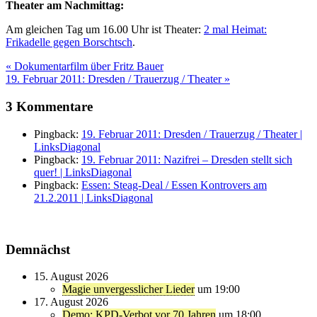
Theater am Nachmittag:
Am gleichen Tag um 16.00 Uhr ist Theater:
2 mal Heimat:
Frikadelle gegen Borschtsch
.
Beitragsnavigation
« Dokumentarfilm über Fritz Bauer
19. Februar 2011: Dresden / Trauerzug / Theater »
3 Kommentare
Pingback:
19. Februar 2011: Dresden / Trauerzug / Theater |
LinksDiagonal
Pingback:
19. Februar 2011: Nazifrei – Dresden stellt sich
quer! | LinksDiagonal
Pingback:
Essen: Steag-Deal / Essen Kontrovers am
21.2.2011 | LinksDiagonal
Demnächst
15. August 2026
Magie unvergesslicher Lieder
um 19:00
17. August 2026
Demo: KPD-Verbot vor 70 Jahren
um 18:00