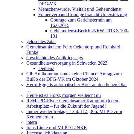
DFG-VK
Menschenwürde, Vielfalt und Geheimdienst
Frauenverband Courage braucht Unterstützung
Courage zum Gerichtstermin am
16.6.2015
Geheimdienst-Bericht-NRW 2013 S.100-
101
gelöschtes Zitat
Gemeinsamkeiten: Felix Oekentorp und Reinhard
Funke
Geschichte des Antikriegstags
Gesundheitsversorgung in Schweden 2023
Demenz
Gib Antikommunismus keine Chance: Antrag zum
BuKo der DFG-VK im Oktober 2024
Herrn Eggerts automatischer Brief an den lieben Olaf
…
Heute ist es Horst, morgen vielleicht du
IL/MLPD-Flyer: Gemeinsamer Kampf um jeden
Arbeitsplatz – für die Zukunft der Jugend!
immer wieder freitags: 13.4, 11.5, 8.6: MLPD zum
Kennenlernen
intern
Irans Linke und MLPD LINKE
J’accuse, ich klage an