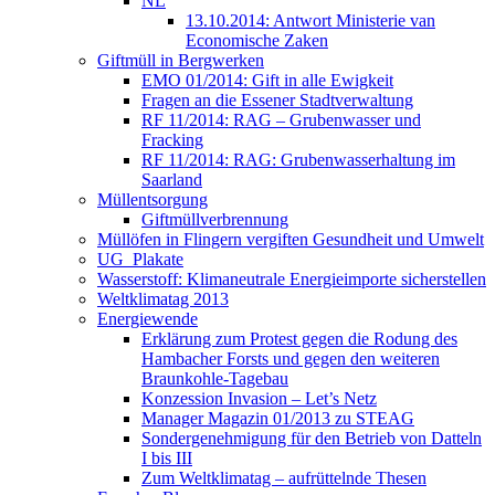
NL
13.10.2014: Antwort Ministerie van
Economische Zaken
Giftmüll in Bergwerken
EMO 01/2014: Gift in alle Ewigkeit
Fragen an die Essener Stadtverwaltung
RF 11/2014: RAG – Grubenwasser und
Fracking
RF 11/2014: RAG: Grubenwasserhaltung im
Saarland
Müllentsorgung
Giftmüllverbrennung
Müllöfen in Flingern vergiften Gesundheit und Umwelt
UG_Plakate
Wasserstoff: Klimaneutrale Energieimporte sicherstellen
Weltklimatag 2013
Energiewende
Erklärung zum Protest gegen die Rodung des
Hambacher Forsts und gegen den weiteren
Braunkohle-Tagebau
Konzession Invasion – Let’s Netz
Manager Magazin 01/2013 zu STEAG
Sondergenehmigung für den Betrieb von Datteln
I bis III
Zum Weltklimatag – aufrüttelnde Thesen