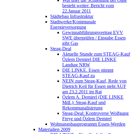
Wut über die Schließung der Oase
besteht weiter: Bericht vom
22.Januar 2011
Städtebau Infrastruktur
Stadtwerke/Kommunale
Energieversorgung
Gewinnabführungsvertrag EVV
SWE überprüfen / Eingabe Essen
gibt Gas
Steag-Deal
Aktuelle Stunde zum STEAG-Kauf
Özlem Demirel DIE LINKE
Landtag NRW
DIE LINKE. Essen stimmt
STEAG-Kauf zu
NEIN zum Steag-Kauf, Rede von
Dietrich Keil für Essen steht AUF
am 23.2.2011 im Rat
Özlem A. Demirel (DIE LINKE
MdL): Steag-Kauf und
Rekommunalisierung
Steag-Deal: Kontroverse Wolfgang
Freye und Özlem Demirel
Wohnungsbauprogramm Essen-Werden
Materialien 2009