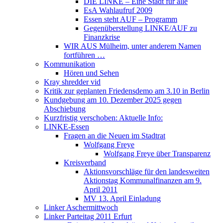
DIE LINKE – Eine Stadt für alle
EsA Wahlaufruf 2009
Essen steht AUF – Programm
Gegenüberstellung LINKE/AUF zu
Finanzkrise
WIR AUS Mülheim, unter anderem Namen
fortführen …
Kommunikation
Hören und Sehen
Kray shredder vid
Kritik zur geplanten Friedensdemo am 3.10 in Berlin
Kundgebung am 10. Dezember 2025 gegen
Abschiebung
Kurzfristig verschoben: Aktuelle Info:
LINKE-Essen
Fragen an die Neuen im Stadtrat
Wolfgang Freye
Wolfgang Freye über Transparenz
Kreisverband
Aktionsvorschläge für den landesweiten
Aktionstag Kommunalfinanzen am 9.
April 2011
MV 13. April Einladung
Linker Aschermittwoch
Linker Parteitag 2011 Erfurt