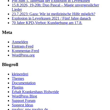
PM zum 5. Jahrestag der Explosion in Leverkusen
15.8.2026, 19-20h: Duo Pascal – Magie unvergesslicher
Lieder
23.7.2023: Gaza: Wie ist medizinische Hilfe möglich?
Explosion in Leverkusen 2021 / Fünf Jahre danach
70 Jahre KPD‑Verbot: Kundgebung am 17.8.
Meta
Anmelden
Eintrags-Feed
Kommentar-Feed
WordPress.org
Blogroll
kleinerdrei
Themes
Documentation
Plugins
Erhalt Krankenhaus Holweide
WordPress Blog
Support Forum
Suggest Ideas
rosalux: nrw.rosalux.de