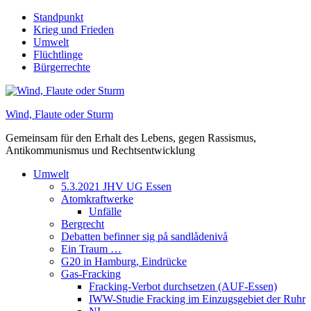
Skip
Standpunkt
to
Krieg und Frieden
content
Umwelt
Flüchtlinge
Bürgerrechte
Wind, Flaute oder Sturm
Gemeinsam für den Erhalt des Lebens, gegen Rassismus,
Antikommunismus und Rechtsentwicklung
Umwelt
5.3.2021 JHV UG Essen
Atomkraftwerke
Unfälle
Bergrecht
Debatten befinner sig på sandlådenivå
Ein Traum …
G20 in Hamburg, Eindrücke
Gas-Fracking
Fracking-Verbot durchsetzen (AUF-Essen)
IWW-Studie Fracking im Einzugsgebiet der Ruhr