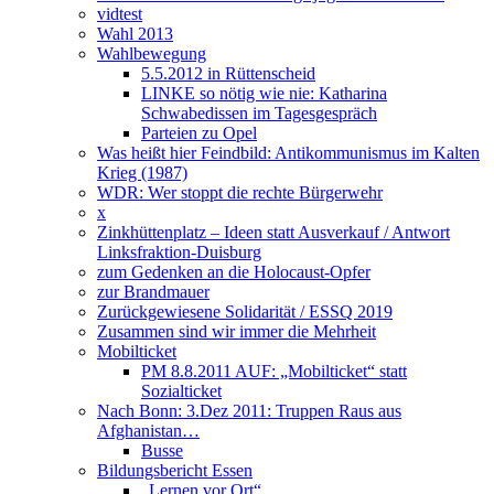
vidtest
Wahl 2013
Wahlbewegung
5.5.2012 in Rüttenscheid
LINKE so nötig wie nie: Katharina
Schwabedissen im Tagesgespräch
Parteien zu Opel
Was heißt hier Feindbild: Antikommunismus im Kalten
Krieg (1987)
WDR: Wer stoppt die rechte Bürgerwehr
x
Zinkhüttenplatz – Ideen statt Ausverkauf / Antwort
Linksfraktion-Duisburg
zum Gedenken an die Holocaust-Opfer
zur Brandmauer
Zurückgewiesene Solidarität / ESSQ 2019
Zusammen sind wir immer die Mehrheit
Mobilticket
PM 8.8.2011 AUF: „Mobilticket“ statt
Sozialticket
Nach Bonn: 3.Dez 2011: Truppen Raus aus
Afghanistan…
Busse
Bildungsbericht Essen
„Lernen vor Ort“