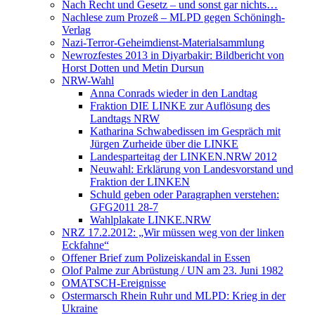
Nach Recht und Gesetz – und sonst gar nichts…
Nachlese zum Prozeß – MLPD gegen Schöningh-
Verlag
Nazi-Terror-Geheimdienst-Materialsammlung
Newrozfestes 2013 in Diyarbakir: Bildbericht von
Horst Dotten und Metin Dursun
NRW-Wahl
Anna Conrads wieder in den Landtag
Fraktion DIE LINKE zur Auflösung des
Landtags NRW
Katharina Schwabedissen im Gespräch mit
Jürgen Zurheide über die LINKE
Landesparteitag der LINKEN.NRW 2012
Neuwahl: Erklärung von Landesvorstand und
Fraktion der LINKEN
Schuld geben oder Paragraphen verstehen:
GFG2011 28-7
Wahlplakate LINKE.NRW
NRZ 17.2.2012: „Wir müssen weg von der linken
Eckfahne“
Offener Brief zum Polizeiskandal in Essen
Olof Palme zur Abrüstung / UN am 23. Juni 1982
OMATSCH-Ereignisse
Ostermarsch Rhein Ruhr und MLPD: Krieg in der
Ukraine