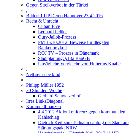
Gegen Streikverbot in der Türkei
.
Bilder: TTIP Demo Hannover 23.4.2016
Recht & Unrecht
Cuban Five
Leonard Peltier
Oury-Jalloh-Prozess
PM 15.10.2012: Beweise für illegalen
Bankenboykott
ROJ TV – Prozess in Dänemark
Stadtplanung: §13a BauGB
Unsägliche Vergleiche von Hubertus Knabe
.
Nett sein / be kind
.
Philipp Müller 1952
30 Stunden-Woche
Gerhard Schweizerhof
Irres LinksDiagonal
Kommualfinanzen
4.4.2012 Aktionkonferenz gegen kommunalen
Kahlschlag
Dietrich Keil zum Teilnahmeantrag der Stadt am
Stärkungspakt NRW