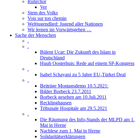
Ruhrchor
Ver
Stem des Volks
Vois sur ton chemin
Weltjugendlied: Jugend aller Nationen
Wir lernen im Vorwärtsgehen …
Sache der Menschen
.
.
Bülent Ucar: Die Zukunft des Islam in
Deutschland
Huub Oosterhuis: Rede auf einem SP-Kongress
.
Isabel Schayani zu 5 Jahre EU-Türkei Deal
.
Beiträge Montagsdemo 10.5.2021:
Bilder Borbeck 23.7.2011
Borbeck gesehen am 10.Juli.2011
Recklinghausen
Tribunale Hospitale am 29.5.2021
.
Die Räumung des Info-Stands der MLPD am 1.
Mai in Herne
Nachlese zum 1. Mai in Herne
Solidaritätserklärungen