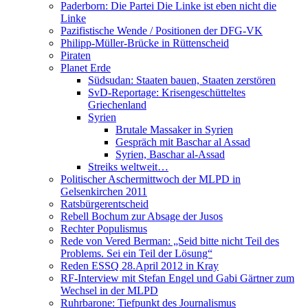
Paderborn: Die Partei Die Linke ist eben nicht die
Linke
Pazifistische Wende / Positionen der DFG-VK
Philipp-Müller-Brücke in Rüttenscheid
Piraten
Planet Erde
Südsudan: Staaten bauen, Staaten zerstören
SvD-Reportage: Krisengeschütteltes
Griechenland
Syrien
Brutale Massaker in Syrien
Gespräch mit Baschar al Assad
Syrien, Baschar al-Assad
Streiks weltweit…
Politischer Aschermittwoch der MLPD in
Gelsenkirchen 2011
Ratsbürgerentscheid
Rebell Bochum zur Absage der Jusos
Rechter Populismus
Rede von Vered Berman: „Seid bitte nicht Teil des
Problems. Sei ein Teil der Lösung“
Reden ESSQ 28.April 2012 in Kray
RF-Interview mit Stefan Engel und Gabi Gärtner zum
Wechsel in der MLPD
Ruhrbarone: Tiefpunkt des Journalismus