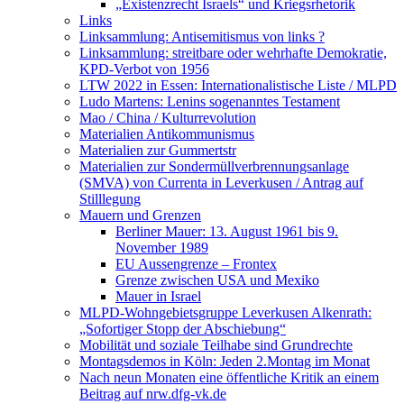
„Existenzrecht Israels“ und Kriegsrhetorik
Links
Linksammlung: Antisemitismus von links ?
Linksammlung: streitbare oder wehrhafte Demokratie,
KPD-Verbot von 1956
LTW 2022 in Essen: Internationalistische Liste / MLPD
Ludo Martens: Lenins sogenanntes Testament
Mao / China / Kulturrevolution
Materialien Antikommunismus
Materialien zur Gummertstr
Materialien zur Sondermüllverbrennungsanlage
(SMVA) von Currenta in Leverkusen / Antrag auf
Stilllegung
Mauern und Grenzen
Berliner Mauer: 13. August 1961 bis 9.
November 1989
EU Aussengrenze – Frontex
Grenze zwischen USA und Mexiko
Mauer in Israel
MLPD-Wohngebietsgruppe Leverkusen Alkenrath:
„Sofortiger Stopp der Abschiebung“
Mobilität und soziale Teilhabe sind Grundrechte
Montagsdemos in Köln: Jeden 2.Montag im Monat
Nach neun Monaten eine öffentliche Kritik an einem
Beitrag auf nrw.dfg-vk.de