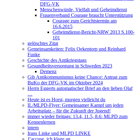
DFG-VK
Menschenwürde, Vielfalt und Geheimdienst
Frauenverband Courage braucht Unterstützung
Courage zum Gerichtstermin am
16.6.2015
Geheimdienst-Bericht-NRW 2013 S.100-
101
gelöschtes Zitat
Gemeinsamkeiten: Felix Oekentorp und Reinhard
Funke
Geschichte des Antikriegstags
Gesundheitsversorgung in Schweden 2023
Demenz
Gib Antikommunismus keine Chance: Antrag zum
BuKo der DFG-VK im Oktober 2024
Herrn Eggerts automatischer Brief an den lieben Olaf
…
Heute ist es Horst, morgen vielleicht du
IL/MLPD-Flyer: Gemeinsamer Kampf um jeden
Arbeitsplatz – für die Zukunft der Jugend!
immer wieder freitags: 13.4, 11.5, 8.6: MLPD zum
Kennenlernen
intern
Irans Linke und MLPD LINKE
J’accuse, ich klage an