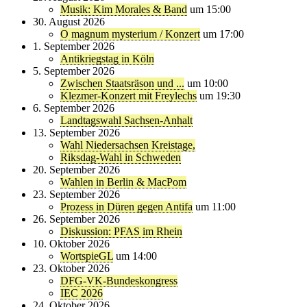
Musik: Kim Morales & Band
um 15:00
30. August 2026
O magnum mysterium / Konzert
um 17:00
1. September 2026
Antikriegstag in Köln
5. September 2026
Zwischen Staatsräson und ...
um 10:00
Klezmer-Konzert mit Freylechs
um 19:30
6. September 2026
Landtagswahl Sachsen-Anhalt
13. September 2026
Wahl Niedersachsen Kreistage,
Riksdag-Wahl in Schweden
20. September 2026
Wahlen in Berlin & MacPom
23. September 2026
Prozess in Düren gegen Antifa
um 11:00
26. September 2026
Diskussion: PFAS im Rhein
10. Oktober 2026
WortspieGL
um 14:00
23. Oktober 2026
DFG-VK-Bundeskongress
IEC 2026
24. Oktober 2026