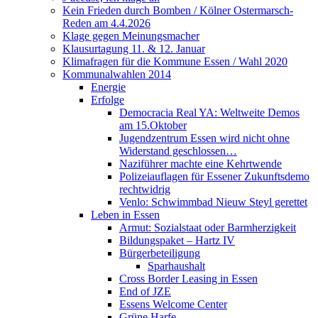
Kein Frieden durch Bomben / Kölner Ostermarsch-
Reden am 4.4.2026
Klage gegen Meinungsmacher
Klausurtagung 11. & 12. Januar
Klimafragen für die Kommune Essen / Wahl 2020
Kommunalwahlen 2014
Energie
Erfolge
Democracia Real YA: Weltweite Demos
am 15.Oktober
Jugendzentrum Essen wird nicht ohne
Widerstand geschlossen…
Naziführer machte eine Kehrtwende
Polizeiauflagen für Essener Zukunftsdemo
rechtwidrig
Venlo: Schwimmbad Nieuw Steyl gerettet
Leben in Essen
Armut: Sozialstaat oder Barmherzigkeit
Bildungspaket – Hartz IV
Bürgerbeteiligung
Sparhaushalt
Cross Border Leasing in Essen
End of JZE
Essens Welcome Center
Grüne Harfe