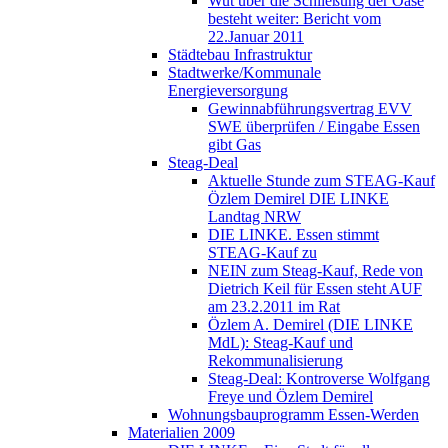
Wut über die Schließung der Oase
besteht weiter: Bericht vom
22.Januar 2011
Städtebau Infrastruktur
Stadtwerke/Kommunale
Energieversorgung
Gewinnabführungsvertrag EVV
SWE überprüfen / Eingabe Essen
gibt Gas
Steag-Deal
Aktuelle Stunde zum STEAG-Kauf
Özlem Demirel DIE LINKE
Landtag NRW
DIE LINKE. Essen stimmt
STEAG-Kauf zu
NEIN zum Steag-Kauf, Rede von
Dietrich Keil für Essen steht AUF
am 23.2.2011 im Rat
Özlem A. Demirel (DIE LINKE
MdL): Steag-Kauf und
Rekommunalisierung
Steag-Deal: Kontroverse Wolfgang
Freye und Özlem Demirel
Wohnungsbauprogramm Essen-Werden
Materialien 2009