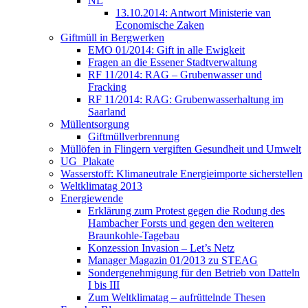
NL
13.10.2014: Antwort Ministerie van
Economische Zaken
Giftmüll in Bergwerken
EMO 01/2014: Gift in alle Ewigkeit
Fragen an die Essener Stadtverwaltung
RF 11/2014: RAG – Grubenwasser und
Fracking
RF 11/2014: RAG: Grubenwasserhaltung im
Saarland
Müllentsorgung
Giftmüllverbrennung
Müllöfen in Flingern vergiften Gesundheit und Umwelt
UG_Plakate
Wasserstoff: Klimaneutrale Energieimporte sicherstellen
Weltklimatag 2013
Energiewende
Erklärung zum Protest gegen die Rodung des
Hambacher Forsts und gegen den weiteren
Braunkohle-Tagebau
Konzession Invasion – Let’s Netz
Manager Magazin 01/2013 zu STEAG
Sondergenehmigung für den Betrieb von Datteln
I bis III
Zum Weltklimatag – aufrüttelnde Thesen