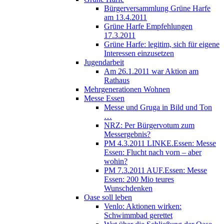
Bürgerversammlung Grüne Harfe
am 13.4.2011
Grüne Harfe Empfehlungen
17.3.2011
Grüne Harfe: legitim, sich für eigene
Interessen einzusetzen
Jugendarbeit
Am 26.1.2011 war Aktion am
Rathaus
Mehrgenerationen Wohnen
Messe Essen
Messe und Gruga in Bild und Ton
…
NRZ: Per Bürgervotum zum
Messergebnis?
PM 4.3.2011 LINKE.Essen: Messe
Essen: Flucht nach vorn – aber
wohin?
PM 7.3.2011 AUF.Essen: Messe
Essen: 200 Mio teures
Wunschdenken
Oase soll leben
Venlo: Aktionen wirken:
Schwimmbad gerettet