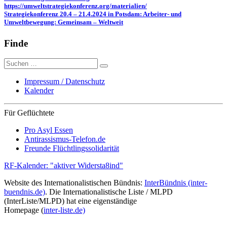
https://umweltstrategiekonferenz.org/materialien/
Strategiekonferenz 20.4 – 21.4.2024 in Potsdam: Arbeiter- und
Umweltbewegung: Gemeinsam – Weltweit
Finde
Suche
nach:
Impressum / Datenschutz
Kalender
Für Geflüchtete
Pro Asyl Essen
Antirassismus-Telefon.de
Freunde Flüchtlingssolidarität
RF-Kalender: "aktiver Widersta8ind"
Website des Internationalistischen Bündnis:
InterBündnis (inter-
buendnis.de)
. Die Internationalistische Liste / MLPD
(InterListe/MLPD) hat eine eigenständige
Homepage (
inter-liste.de)