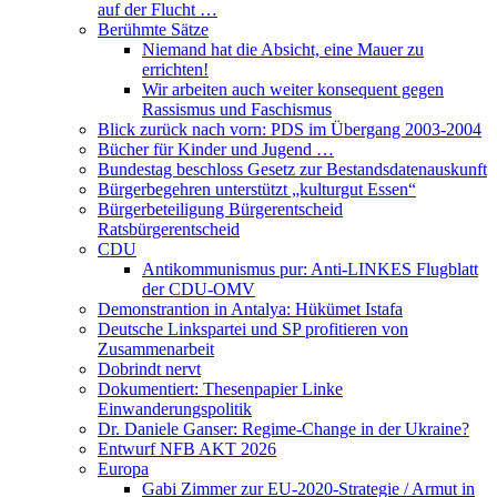
auf der Flucht …
Berühmte Sätze
Niemand hat die Absicht, eine Mauer zu
errichten!
Wir arbeiten auch weiter konsequent gegen
Rassismus und Faschismus
Blick zurück nach vorn: PDS im Übergang 2003-2004
Bücher für Kinder und Jugend …
Bundestag beschloss Gesetz zur Bestandsdatenauskunft
Bürgerbegehren unterstützt „kulturgut Essen“
Bürgerbeteiligung Bürgerentscheid
Ratsbürgerentscheid
CDU
Antikommunismus pur: Anti-LINKES Flugblatt
der CDU-OMV
Demonstrantion in Antalya: Hükümet Istafa
Deutsche Linkspartei und SP profitieren von
Zusammenarbeit
Dobrindt nervt
Dokumentiert: Thesenpapier Linke
Einwanderungspolitik
Dr. Daniele Ganser: Regime-Change in der Ukraine?
Entwurf NFB AKT 2026
Europa
Gabi Zimmer zur EU-2020-Strategie / Armut in