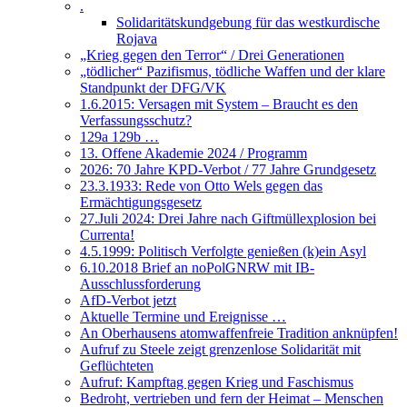
.
Solidaritätskundgebung für das westkurdische
Rojava
„Krieg gegen den Terror“ / Drei Generationen
„tödlicher“ Pazifismus, tödliche Waffen und der klare
Standpunkt der DFG/VK
1.6.2015: Versagen mit System – Braucht es den
Verfassungsschutz?
129a 129b …
13. Offene Akademie 2024 / Programm
2026: 70 Jahre KPD-Verbot / 77 Jahre Grundgesetz
23.3.1933: Rede von Otto Wels gegen das
Ermächtigungsgesetz
27.Juli 2024: Drei Jahre nach Giftmüllexplosion bei
Currenta!
4.5.1999: Politisch Verfolgte genießen (k)ein Asyl
6.10.2018 Brief an noPolGNRW mit IB-
Ausschlussforderung
AfD-Verbot jetzt
Aktuelle Termine und Ereignisse …
An Oberhausens atomwaffenfreie Tradition anknüpfen!
Aufruf zu Steele zeigt grenzenlose Solidarität mit
Geflüchteten
Aufruf: Kampftag gegen Krieg und Faschismus
Bedroht, vertrieben und fern der Heimat – Menschen