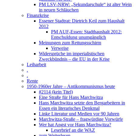
PM LSV-NRW: „Sekundarschule“ ist alter Wein
in neuen Schläuchen
Finanzkrise
Essener Stadtrat: Dietrich Keil zum Haushalt
2012
PM AUF-Essen: Stadthaushalt 2012:
Entschuldung unumgänglich
Meinungen zum Rettungsschirm
Verweise
Widersprüche im imperialistischen
Zweckbündnis – die EU in der Krise
Leiharbeit
.
.
Rente
1950-1960er Jahre – Antikommunismus heute
#2114 (kein Titel)
Eine Straße für Hans Marchwitza
Hans Marchwitza setzte den Bergarbeitern in
Essen ein literarisches Denkmal
Linke Literatur und Medien vor 90 Jahren
Marchwitza-Straße – fragwürdige Vorwürfe
Wer hat Angst vor Hans Marchwitza?
Leserbrief an die WAZ
zum Weiterlesen