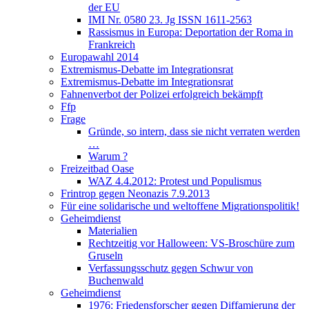
der EU
IMI Nr. 0580 23. Jg ISSN 1611-2563
Rassismus in Europa: Deportation der Roma in
Frankreich
Europawahl 2014
Extremismus-Debatte im Integrationsrat
Extremismus-Debatte im Integrationsrat
Fahnenverbot der Polizei erfolgreich bekämpft
Ffp
Frage
Gründe, so intern, dass sie nicht verraten werden
…
Warum ?
Freizeitbad Oase
WAZ 4.4.2012: Protest und Populismus
Frintrop gegen Neonazis 7.9.2013
Für eine solidarische und weltoffene Migrationspolitik!
Geheimdienst
Materialien
Rechtzeitig vor Halloween: VS-Broschüre zum
Gruseln
Verfassungsschutz gegen Schwur von
Buchenwald
Geheimdienst
1976: Friedensforscher gegen Diffamierung der