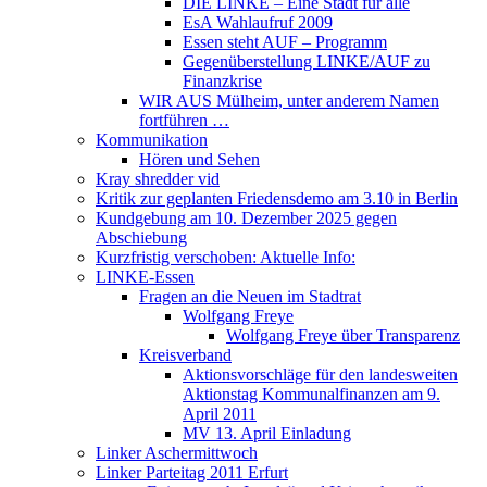
DIE LINKE – Eine Stadt für alle
EsA Wahlaufruf 2009
Essen steht AUF – Programm
Gegenüberstellung LINKE/AUF zu
Finanzkrise
WIR AUS Mülheim, unter anderem Namen
fortführen …
Kommunikation
Hören und Sehen
Kray shredder vid
Kritik zur geplanten Friedensdemo am 3.10 in Berlin
Kundgebung am 10. Dezember 2025 gegen
Abschiebung
Kurzfristig verschoben: Aktuelle Info:
LINKE-Essen
Fragen an die Neuen im Stadtrat
Wolfgang Freye
Wolfgang Freye über Transparenz
Kreisverband
Aktionsvorschläge für den landesweiten
Aktionstag Kommunalfinanzen am 9.
April 2011
MV 13. April Einladung
Linker Aschermittwoch
Linker Parteitag 2011 Erfurt