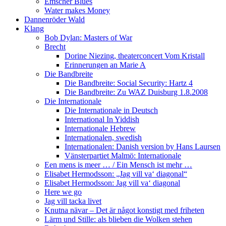
Emscher Blues
Water makes Money
Dannenröder Wald
Klang
Bob Dylan: Masters of War
Brecht
Dorine Niezing, theaterconcert Vom Kristall
Erinnerungen an Marie A
Die Bandbreite
Die Bandbreite: Social Security: Hartz 4
Die Bandbreite: Zu WAZ Duisburg 1.8.2008
Die Internationale
Die Internationale in Deutsch
International In Yiddish
Internationale Hebrew
Internationalen, swedish
Internationalen: Danish version by Hans Laursen
Vänsterpartiet Malmö: Internationale
Een mens is meer … / Ein Mensch ist mehr …
Elisabet Hermodsson: „Jag vill va‘ diagonal“
Elisabet Hermodsson: Jag vill va‘ diagonal
Here we go
Jag vill tacka livet
Knutna nävar – Det är något konstigt med friheten
Lärm und Stille: als blieben die Wolken stehen