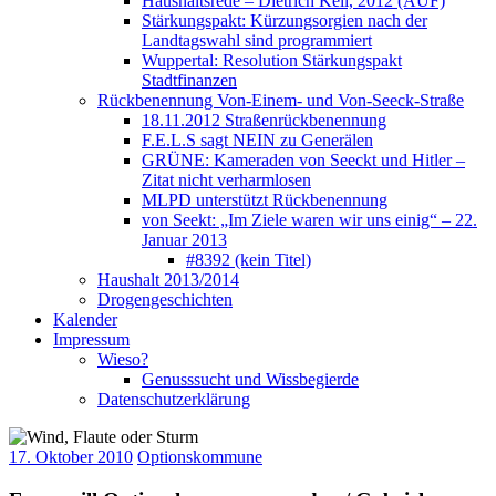
Haushaltsrede – Dietrich Keil, 2012 (AUF)
Stärkungspakt: Kürzungsorgien nach der
Landtagswahl sind programmiert
Wuppertal: Resolution Stärkungspakt
Stadtfinanzen
Rückbenennung Von-Einem- und Von-Seeck-Straße
18.11.2012 Straßenrückbenennung
F.E.L.S sagt NEIN zu Generälen
GRÜNE: Kameraden von Seeckt und Hitler –
Zitat nicht verharmlosen
MLPD unterstützt Rückbenennung
von Seekt: „Im Ziele waren wir uns einig“ – 22.
Januar 2013
#8392 (kein Titel)
Haushalt 2013/2014
Drogengeschichten
Kalender
Impressum
Wieso?
Genusssucht und Wissbegierde
Datenschutzerklärung
17. Oktober 2010
Optionskommune