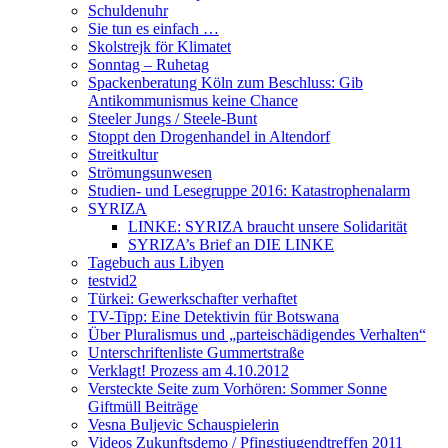
Schuldenuhr
Sie tun es einfach …
Skolstrejk för Klimatet
Sonntag – Ruhetag
Spackenberatung Köln zum Beschluss: Gib
Antikommunismus keine Chance
Steeler Jungs / Steele-Bunt
Stoppt den Drogenhandel in Altendorf
Streitkultur
Strömungsunwesen
Studien- und Lesegruppe 2016: Katastrophenalarm
SYRIZA
LINKE: SYRIZA braucht unsere Solidarität
SYRIZA’s Brief an DIE LINKE
Tagebuch aus Libyen
testvid2
Türkei: Gewerkschafter verhaftet
TV-Tipp: Eine Detektivin für Botswana
Über Pluralismus und „parteischädigendes Verhalten“
Unterschriftenliste Gummertstraße
Verklagt! Prozess am 4.10.2012
Versteckte Seite zum Vorhören: Sommer Sonne
Giftmüll Beiträge
Vesna Buljevic Schauspielerin
Videos Zukunftsdemo / Pfingstjugendtreffen 2011