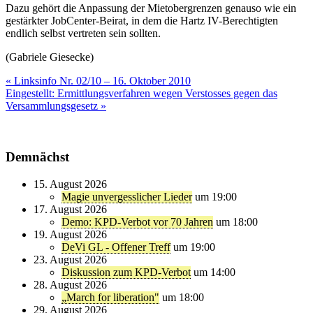
Dazu gehört die Anpassung der Mietobergrenzen genauso wie ein
gestärkter JobCenter-Beirat, in dem die Hartz IV-Berechtigten
endlich selbst vertreten sein sollten.
(Gabriele Giesecke)
Beitragsnavigation
« Linksinfo Nr. 02/10 – 16. Oktober 2010
Eingestellt: Ermittlungsverfahren wegen Verstosses gegen das
Versammlungsgesetz »
Demnächst
15. August 2026
Magie unvergesslicher Lieder
um 19:00
17. August 2026
Demo: KPD-Verbot vor 70 Jahren
um 18:00
19. August 2026
DeVi GL - Offener Treff
um 19:00
23. August 2026
Diskussion zum KPD-Verbot
um 14:00
28. August 2026
„March for liberation"
um 18:00
29. August 2026