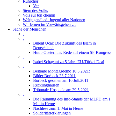
Ruhrchor
Ver
Stem des Volks
Vois sur ton chemin
Weltjugendlied: Jugend aller Nationen
Wir lernen im Vorwärtsgehen …
Sache der Menschen
.
.
Bülent Ucar: Die Zukunft des Islam in
Deutschland
Huub Oosterhuis: Rede auf einem SP-Kongress
.
Isabel Schayani zu 5 Jahre EU-Türkei Deal
.
Beiträge Montagsdemo 10.5.2021:
Bilder Borbeck 23.7.2011
Borbeck gesehen am 10.Juli.2011
Recklinghausen
Tribunale Hospitale am 29.5.2021
.
Die Räumung des Info-Stands der MLPD am 1.
Mai in Herne
Nachlese zum 1. Mai in Herne
Solidaritätserklärungen