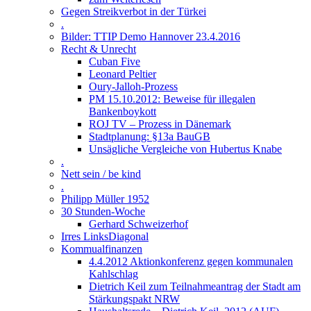
Gegen Streikverbot in der Türkei
.
Bilder: TTIP Demo Hannover 23.4.2016
Recht & Unrecht
Cuban Five
Leonard Peltier
Oury-Jalloh-Prozess
PM 15.10.2012: Beweise für illegalen
Bankenboykott
ROJ TV – Prozess in Dänemark
Stadtplanung: §13a BauGB
Unsägliche Vergleiche von Hubertus Knabe
.
Nett sein / be kind
.
Philipp Müller 1952
30 Stunden-Woche
Gerhard Schweizerhof
Irres LinksDiagonal
Kommualfinanzen
4.4.2012 Aktionkonferenz gegen kommunalen
Kahlschlag
Dietrich Keil zum Teilnahmeantrag der Stadt am
Stärkungspakt NRW