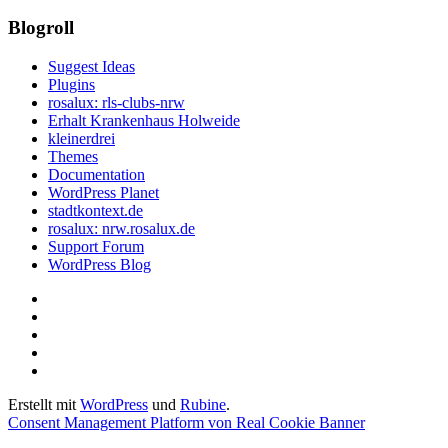
Blogroll
Suggest Ideas
Plugins
rosalux: rls-clubs-nrw
Erhalt Krankenhaus Holweide
kleinerdrei
Themes
Documentation
WordPress Planet
stadtkontext.de
rosalux: nrw.rosalux.de
Support Forum
WordPress Blog
Startseite
Datenschutzerklärung
Privatsphäre-
Einstellungen
Historie
ändern
der
Einwilligungen
Privatsphäre-
widerrufen
Erstellt mit
WordPress
und
Rubine
.
Einstellungen
Consent Management Platform von Real Cookie Banner