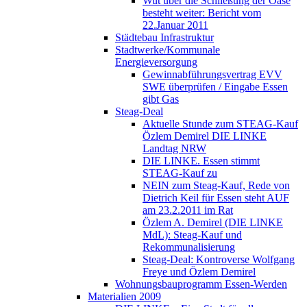
Wut über die Schließung der Oase
besteht weiter: Bericht vom
22.Januar 2011
Städtebau Infrastruktur
Stadtwerke/Kommunale
Energieversorgung
Gewinnabführungsvertrag EVV
SWE überprüfen / Eingabe Essen
gibt Gas
Steag-Deal
Aktuelle Stunde zum STEAG-Kauf
Özlem Demirel DIE LINKE
Landtag NRW
DIE LINKE. Essen stimmt
STEAG-Kauf zu
NEIN zum Steag-Kauf, Rede von
Dietrich Keil für Essen steht AUF
am 23.2.2011 im Rat
Özlem A. Demirel (DIE LINKE
MdL): Steag-Kauf und
Rekommunalisierung
Steag-Deal: Kontroverse Wolfgang
Freye und Özlem Demirel
Wohnungsbauprogramm Essen-Werden
Materialien 2009