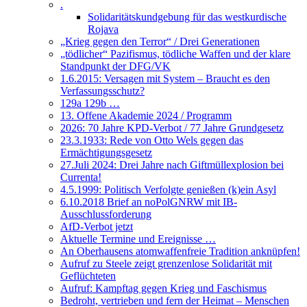
.
Solidaritätskundgebung für das westkurdische
Rojava
„Krieg gegen den Terror“ / Drei Generationen
„tödlicher“ Pazifismus, tödliche Waffen und der klare
Standpunkt der DFG/VK
1.6.2015: Versagen mit System – Braucht es den
Verfassungsschutz?
129a 129b …
13. Offene Akademie 2024 / Programm
2026: 70 Jahre KPD-Verbot / 77 Jahre Grundgesetz
23.3.1933: Rede von Otto Wels gegen das
Ermächtigungsgesetz
27.Juli 2024: Drei Jahre nach Giftmüllexplosion bei
Currenta!
4.5.1999: Politisch Verfolgte genießen (k)ein Asyl
6.10.2018 Brief an noPolGNRW mit IB-
Ausschlussforderung
AfD-Verbot jetzt
Aktuelle Termine und Ereignisse …
An Oberhausens atomwaffenfreie Tradition anknüpfen!
Aufruf zu Steele zeigt grenzenlose Solidarität mit
Geflüchteten
Aufruf: Kampftag gegen Krieg und Faschismus
Bedroht, vertrieben und fern der Heimat – Menschen