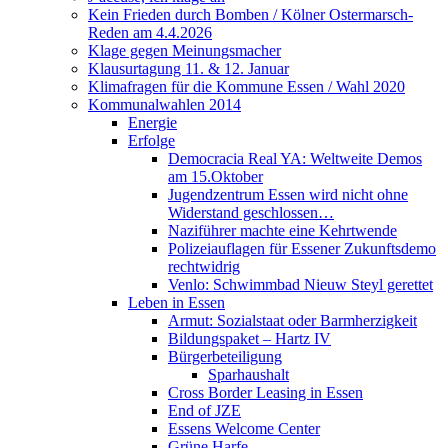
Kein Frieden durch Bomben / Kölner Ostermarsch-
Reden am 4.4.2026
Klage gegen Meinungsmacher
Klausurtagung 11. & 12. Januar
Klimafragen für die Kommune Essen / Wahl 2020
Kommunalwahlen 2014
Energie
Erfolge
Democracia Real YA: Weltweite Demos
am 15.Oktober
Jugendzentrum Essen wird nicht ohne
Widerstand geschlossen…
Naziführer machte eine Kehrtwende
Polizeiauflagen für Essener Zukunftsdemo
rechtwidrig
Venlo: Schwimmbad Nieuw Steyl gerettet
Leben in Essen
Armut: Sozialstaat oder Barmherzigkeit
Bildungspaket – Hartz IV
Bürgerbeteiligung
Sparhaushalt
Cross Border Leasing in Essen
End of JZE
Essens Welcome Center
Grüne Harfe