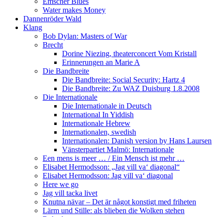
Emscher Blues
Water makes Money
Dannenröder Wald
Klang
Bob Dylan: Masters of War
Brecht
Dorine Niezing, theaterconcert Vom Kristall
Erinnerungen an Marie A
Die Bandbreite
Die Bandbreite: Social Security: Hartz 4
Die Bandbreite: Zu WAZ Duisburg 1.8.2008
Die Internationale
Die Internationale in Deutsch
International In Yiddish
Internationale Hebrew
Internationalen, swedish
Internationalen: Danish version by Hans Laursen
Vänsterpartiet Malmö: Internationale
Een mens is meer … / Ein Mensch ist mehr …
Elisabet Hermodsson: „Jag vill va‘ diagonal“
Elisabet Hermodsson: Jag vill va‘ diagonal
Here we go
Jag vill tacka livet
Knutna nävar – Det är något konstigt med friheten
Lärm und Stille: als blieben die Wolken stehen