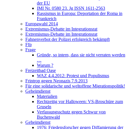
der EU
IMI Nr. 0580 23. Jg ISSN 1611-2563
Rassismus in Europa: Deportation der Roma in
Frankreich
Europawahl 2014
Extremismus-Debatte im Integrationsrat
Extremismus-Debatte im Integrationsrat
Fahnenverbot der Polizei erfolgreich bekämpft
Ffp
Frage
Gründe, so intern, dass sie nicht verraten werden
…
Warum ?
Freizeitbad Oase
WAZ 4.4.2012: Protest und Populismus
Frintrop gegen Neonazis 7.9.2013
Für eine solidarische und weltoffene Migrationspolitik!
Geheimdienst
Materialien
Rechtzeitig vor Halloween: VS-Broschüre zum
Gruseln
Verfassungsschutz gegen Schwur von
Buchenwald
Geheimdienst
1976: Friedensforscher gegen Diffamierung der