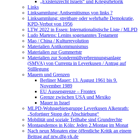
„Existenzrecht Israels“ und Kriegsrhetorik
Links
Linksammlung: Antisemitismus von links ?
Linksammlung: streitbare oder wehrhafte Demokratie,
KPD-Verbot von 1956
LTW 2022 in Essen: Internationalistische Liste / MLPD
Ludo Martens: Lenins sogenanntes Testament
Mao / China / Kulturrevolution
Materialien Antikommunismus
Materialien zur Gummertstr
Materialien zur Sondermüllverbrennungsanlage
(SMVA) von Currenta in Leverkusen / Antrag auf
Stilllegung
Mauern und Grenzen
Berliner Mauer: 13. August 1961 bis 9.
November 1989
EU Aussengrenze – Frontex
Grenze zwischen USA und Mexiko
Mauer in Israel
MLPD-Wohngebietsgruppe Leverkusen Alkenrath:
„Sofortiger Stopp der Abschiebung“
Mobilität und soziale Teilhabe sind Grundrechte
Montagsdemos in Köln: Jeden 2.Montag im Monat
Nach neun Monaten eine öffentliche Kritik an einem
Beitrag auf nrw.dfg-vk.de