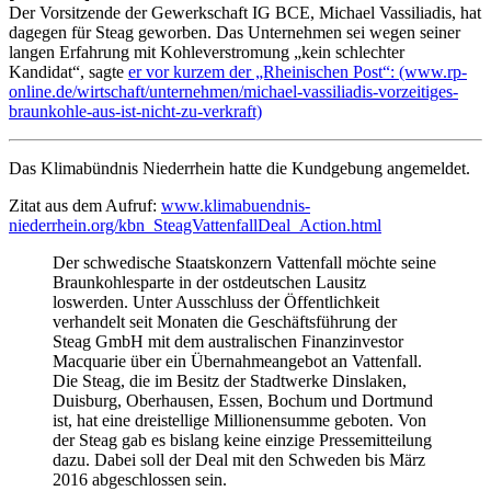
Der Vorsitzende der Gewerkschaft IG BCE, Michael Vassiliadis, hat
dagegen für Steag geworben. Das Unternehmen sei wegen seiner
langen Erfahrung mit Kohleverstromung „kein schlechter
Kandidat“, sagte
er vor kurzem der „Rheinischen Post“: (www.rp-
online.de/wirtschaft/unternehmen/michael-vassiliadis-vorzeitiges-
braunkohle-aus-ist-nicht-zu-verkraft)
Das Klimabündnis Niederrhein hatte die Kundgebung angemeldet.
Zitat aus dem Aufruf:
www.klimabuendnis-
niederrhein.org/kbn_SteagVattenfallDeal_Action.html
Der schwedische Staatskonzern Vattenfall möchte seine
Braunkohlesparte in der ostdeutschen Lausitz
loswerden. Unter Ausschluss der Öffentlichkeit
verhandelt seit Monaten die Geschäftsführung der
Steag GmbH mit dem australischen Finanzinvestor
Macquarie über ein Übernahmeangebot an Vattenfall.
Die Steag, die im Besitz der Stadtwerke Dinslaken,
Duisburg, Oberhausen, Essen, Bochum und Dortmund
ist, hat eine dreistellige Millionensumme geboten. Von
der Steag gab es bislang keine einzige Pressemitteilung
dazu. Dabei soll der Deal mit den Schweden bis März
2016 abgeschlossen sein.