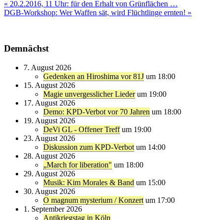
Beitragsnavigation
« 20.2.2016, 11 Uhr: für den Erhalt von Grünflächen …
DGB-Workshop: Wer Waffen sät, wird Flüchtlinge ernten! »
Demnächst
7. August 2026
Gedenken an Hiroshima vor 81J
um 18:00
15. August 2026
Magie unvergesslicher Lieder
um 19:00
17. August 2026
Demo: KPD-Verbot vor 70 Jahren
um 18:00
19. August 2026
DeVi GL - Offener Treff
um 19:00
23. August 2026
Diskussion zum KPD-Verbot
um 14:00
28. August 2026
„March for liberation"
um 18:00
29. August 2026
Musik: Kim Morales & Band
um 15:00
30. August 2026
O magnum mysterium / Konzert
um 17:00
1. September 2026
Antikriegstag in Köln