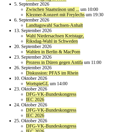
5. September 2026
Zwischen Staatsräson und ...
um 10:00
Klezmer-Konzert mit Freylechs
um 19:30
6. September 2026
Landtagswahl Sachsen-Anhalt
13. September 2026
Wahl Niedersachsen Kreistage,
Riksdag-Wahl in Schweden
20. September 2026
Wahlen in Berlin & MacPom
23. September 2026
Prozess in Düren gegen Antifa
um 11:00
26. September 2026
Diskussion: PFAS im Rhein
10. Oktober 2026
WortspieGL
um 14:00
23. Oktober 2026
DFG-VK-Bundeskongress
IEC 2026
24. Oktober 2026
DFG-VK-Bundeskongress
IEC 2026
25. Oktober 2026
DFG-VK-Bundeskongress
IEC 2026