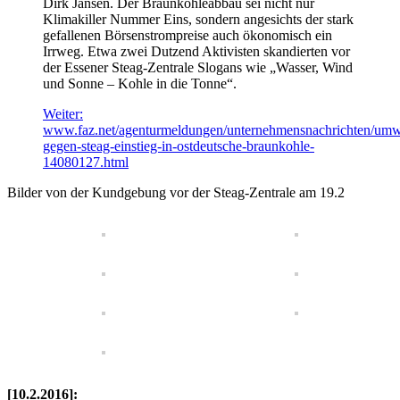
Dirk Jansen. Der Braunkohleabbau sei nicht nur
Klimakiller Nummer Eins, sondern angesichts der stark
gefallenen Börsenstrompreise auch ökonomisch ein
Irrweg. Etwa zwei Dutzend Aktivisten skandierten vor
der Essener Steag-Zentrale Slogans wie „Wasser, Wind
und Sonne – Kohle in die Tonne“.
Weiter:
www.faz.net/agenturmeldungen/unternehmensnachrichten/umwe
gegen-steag-einstieg-in-ostdeutsche-braunkohle-
14080127.html
Bilder von der Kundgebung vor der Steag-Zentrale am 19.2
[10.2.2016]: