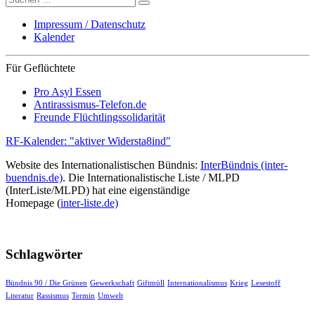
nach:
Impressum / Datenschutz
Kalender
Für Geflüchtete
Pro Asyl Essen
Antirassismus-Telefon.de
Freunde Flüchtlingssolidarität
RF-Kalender: "aktiver Widersta8ind"
Website des Internationalistischen Bündnis:
InterBündnis (inter-
buendnis.de)
. Die Internationalistische Liste / MLPD
(InterListe/MLPD) hat eine eigenständige
Homepage (
inter-liste.de)
Schlagwörter
Bündnis 90 / Die Grünen
Gewerkschaft
Giftmüll
Internationalismus
Krieg
Lesestoff
Literatur
Rassismus
Termin
Umwelt