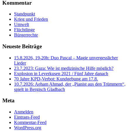
Kommentar
Standpunkt
Krieg und Frieden
Umwelt
Flüchtlinge
Bürgerrechte
Neueste Beiträge
15.8.2026, 19-20h: Duo Pascal – Magie unvergesslicher
Lieder
23.7.2023: Gaza: Wie ist medizinische Hilfe möglich?
Explosion in Leverkusen 2021 / Fünf Jahre danach
70 Jahre KPD‑Verbot: Kundgebung am 17.8.
10.7.2026: Aeham Ahmad, der „Pianist aus den Trümmern“,
spielt in Bergisch Gladbach
Meta
Anmelden
Eintrags-Feed
Kommentar-Feed
WordPress.org