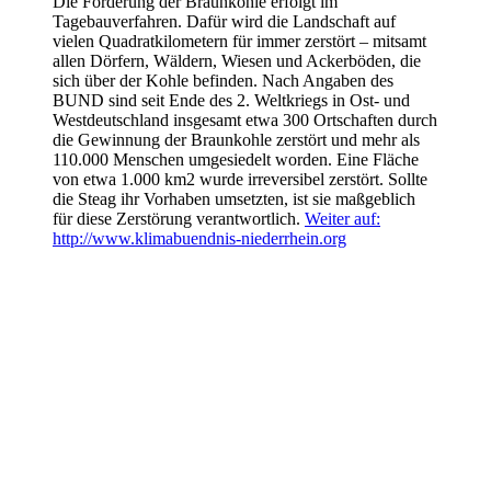
Die Förderung der Braunkohle erfolgt im
Tagebauverfahren. Dafür wird die Landschaft auf
vielen Quadratkilometern für immer zerstört – mitsamt
allen Dörfern, Wäldern, Wiesen und Ackerböden, die
sich über der Kohle befinden. Nach Angaben des
BUND sind seit Ende des 2. Weltkriegs in Ost- und
Westdeutschland insgesamt etwa 300 Ortschaften durch
die Gewinnung der Braunkohle zerstört und mehr als
110.000 Menschen umgesiedelt worden. Eine Fläche
von etwa 1.000 km2 wurde irreversibel zerstört. Sollte
die Steag ihr Vorhaben umsetzten, ist sie maßgeblich
für diese Zerstörung verantwortlich.
Weiter auf:
http://www.klimabuendnis-niederrhein.org