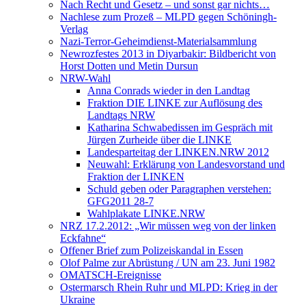
Nach Recht und Gesetz – und sonst gar nichts…
Nachlese zum Prozeß – MLPD gegen Schöningh-
Verlag
Nazi-Terror-Geheimdienst-Materialsammlung
Newrozfestes 2013 in Diyarbakir: Bildbericht von
Horst Dotten und Metin Dursun
NRW-Wahl
Anna Conrads wieder in den Landtag
Fraktion DIE LINKE zur Auflösung des
Landtags NRW
Katharina Schwabedissen im Gespräch mit
Jürgen Zurheide über die LINKE
Landesparteitag der LINKEN.NRW 2012
Neuwahl: Erklärung von Landesvorstand und
Fraktion der LINKEN
Schuld geben oder Paragraphen verstehen:
GFG2011 28-7
Wahlplakate LINKE.NRW
NRZ 17.2.2012: „Wir müssen weg von der linken
Eckfahne“
Offener Brief zum Polizeiskandal in Essen
Olof Palme zur Abrüstung / UN am 23. Juni 1982
OMATSCH-Ereignisse
Ostermarsch Rhein Ruhr und MLPD: Krieg in der
Ukraine