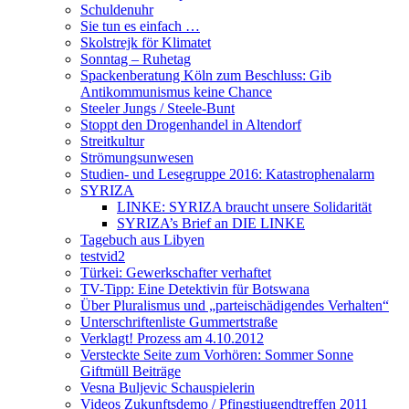
Schuldenuhr
Sie tun es einfach …
Skolstrejk för Klimatet
Sonntag – Ruhetag
Spackenberatung Köln zum Beschluss: Gib
Antikommunismus keine Chance
Steeler Jungs / Steele-Bunt
Stoppt den Drogenhandel in Altendorf
Streitkultur
Strömungsunwesen
Studien- und Lesegruppe 2016: Katastrophenalarm
SYRIZA
LINKE: SYRIZA braucht unsere Solidarität
SYRIZA’s Brief an DIE LINKE
Tagebuch aus Libyen
testvid2
Türkei: Gewerkschafter verhaftet
TV-Tipp: Eine Detektivin für Botswana
Über Pluralismus und „parteischädigendes Verhalten“
Unterschriftenliste Gummertstraße
Verklagt! Prozess am 4.10.2012
Versteckte Seite zum Vorhören: Sommer Sonne
Giftmüll Beiträge
Vesna Buljevic Schauspielerin
Videos Zukunftsdemo / Pfingstjugendtreffen 2011