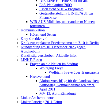
DIE LINKE – Eine Stadt für alle
EsA Wahlaufruf 2009
Essen steht AUF – Programm
Gegenüberstellung LINKE/AUF zu
Finanzkrise
WIR AUS Mülheim, unter anderem Namen
fortführen …
Kommunikation
Hören und Sehen
Kray shredder vid
Kritik zur geplanten Friedensdemo am 3.10 in Berlin
Kundgebung am 10. Dezember 2025 gegen
Abschiebung
Kurzfristig verschoben: Aktuelle Info:
LINKE-Essen
Fragen an die Neuen im Stadtrat
Wolfgang Freye
Wolfgang Freye über Transparenz
Kreisverband
Aktionsvorschläge für den landesweiten
Aktionstag Kommunalfinanzen am 9.
April 2011
MV 13. April Einladung
Linker Aschermittwoch
Linker Parteitag 2011 Erfurt