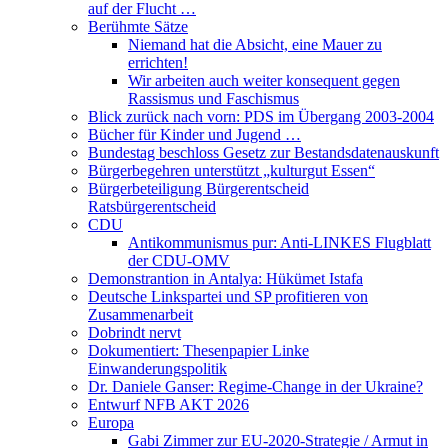
auf der Flucht …
Berühmte Sätze
Niemand hat die Absicht, eine Mauer zu
errichten!
Wir arbeiten auch weiter konsequent gegen
Rassismus und Faschismus
Blick zurück nach vorn: PDS im Übergang 2003-2004
Bücher für Kinder und Jugend …
Bundestag beschloss Gesetz zur Bestandsdatenauskunft
Bürgerbegehren unterstützt „kulturgut Essen“
Bürgerbeteiligung Bürgerentscheid
Ratsbürgerentscheid
CDU
Antikommunismus pur: Anti-LINKES Flugblatt
der CDU-OMV
Demonstrantion in Antalya: Hükümet Istafa
Deutsche Linkspartei und SP profitieren von
Zusammenarbeit
Dobrindt nervt
Dokumentiert: Thesenpapier Linke
Einwanderungspolitik
Dr. Daniele Ganser: Regime-Change in der Ukraine?
Entwurf NFB AKT 2026
Europa
Gabi Zimmer zur EU-2020-Strategie / Armut in