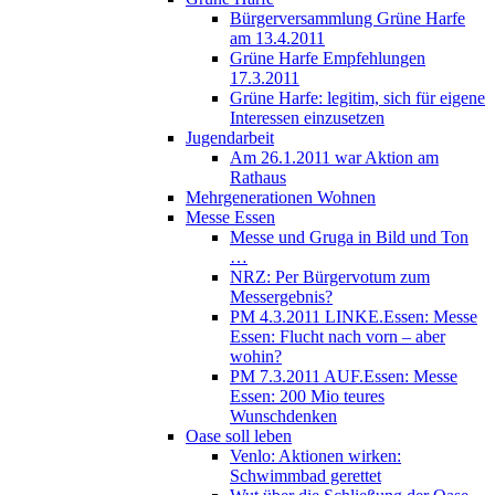
Bürgerversammlung Grüne Harfe
am 13.4.2011
Grüne Harfe Empfehlungen
17.3.2011
Grüne Harfe: legitim, sich für eigene
Interessen einzusetzen
Jugendarbeit
Am 26.1.2011 war Aktion am
Rathaus
Mehrgenerationen Wohnen
Messe Essen
Messe und Gruga in Bild und Ton
…
NRZ: Per Bürgervotum zum
Messergebnis?
PM 4.3.2011 LINKE.Essen: Messe
Essen: Flucht nach vorn – aber
wohin?
PM 7.3.2011 AUF.Essen: Messe
Essen: 200 Mio teures
Wunschdenken
Oase soll leben
Venlo: Aktionen wirken:
Schwimmbad gerettet