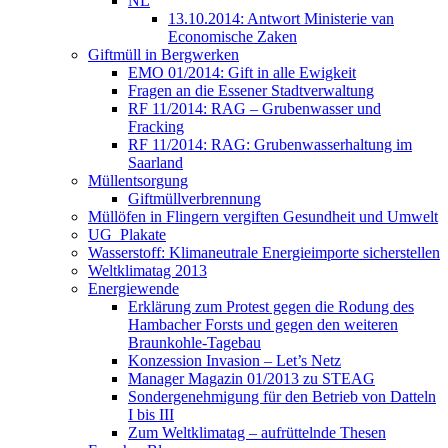
NL
13.10.2014: Antwort Ministerie van
Economische Zaken
Giftmüll in Bergwerken
EMO 01/2014: Gift in alle Ewigkeit
Fragen an die Essener Stadtverwaltung
RF 11/2014: RAG – Grubenwasser und
Fracking
RF 11/2014: RAG: Grubenwasserhaltung im
Saarland
Müllentsorgung
Giftmüllverbrennung
Müllöfen in Flingern vergiften Gesundheit und Umwelt
UG_Plakate
Wasserstoff: Klimaneutrale Energieimporte sicherstellen
Weltklimatag 2013
Energiewende
Erklärung zum Protest gegen die Rodung des
Hambacher Forsts und gegen den weiteren
Braunkohle-Tagebau
Konzession Invasion – Let’s Netz
Manager Magazin 01/2013 zu STEAG
Sondergenehmigung für den Betrieb von Datteln
I bis III
Zum Weltklimatag – aufrüttelnde Thesen