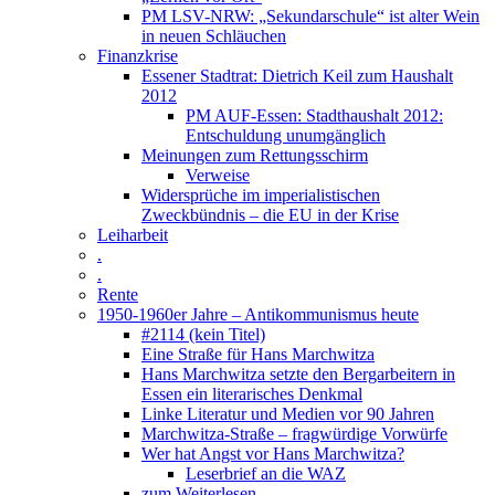
PM LSV-NRW: „Sekundarschule“ ist alter Wein
in neuen Schläuchen
Finanzkrise
Essener Stadtrat: Dietrich Keil zum Haushalt
2012
PM AUF-Essen: Stadthaushalt 2012:
Entschuldung unumgänglich
Meinungen zum Rettungsschirm
Verweise
Widersprüche im imperialistischen
Zweckbündnis – die EU in der Krise
Leiharbeit
.
.
Rente
1950-1960er Jahre – Antikommunismus heute
#2114 (kein Titel)
Eine Straße für Hans Marchwitza
Hans Marchwitza setzte den Bergarbeitern in
Essen ein literarisches Denkmal
Linke Literatur und Medien vor 90 Jahren
Marchwitza-Straße – fragwürdige Vorwürfe
Wer hat Angst vor Hans Marchwitza?
Leserbrief an die WAZ
zum Weiterlesen