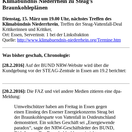
Klimabündnis Niederrhein zu Steag’s
Braunkohleplänen
Dienstag, 15. März um 19.00 Uhr, nächstes Treffen des
Klimabündnis Niederrhrein
, Treffen der Steag-Vattenfall-Deal
Kritikerinnen und Kritiker,
Ort: Essen, Serverinstr. 1 bei der Linksfraktion
Quelle:
http://www.klimabuendnis-niederrhein.org/Termine.htm
Was bisher geschah, Chronologie:
[28.2.2016]
Auf der BUND NRW-Website wird über die
Kundgebung vor der STEAG-Zentrale in Essen am 19.2 berichtet:
[20.2.2016]:
Die FAZ und viel andere Medien zitieren eine dpa-
Meldung:
Umweltschützer haben am Freitag in Essen gegen
einen Einstieg des Essener Energiekonzerns Steag bei
der Braunkohlesparte von Vattenfall in Ostdeutschland
demonstriert. Ein solches Geschäft sei „Energiewende
paradox“, sagte der NRW-Geschäftsleiter des BUND,