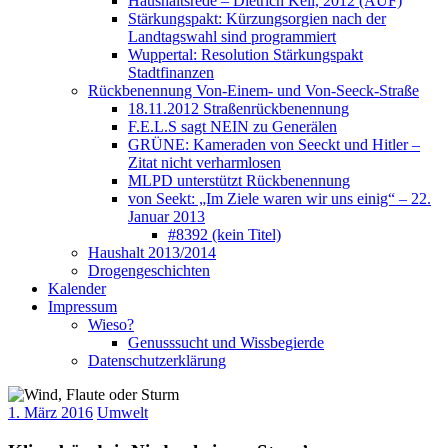
Haushaltsrede – Dietrich Keil, 2012 (AUF)
Stärkungspakt: Kürzungsorgien nach der
Landtagswahl sind programmiert
Wuppertal: Resolution Stärkungspakt
Stadtfinanzen
Rückbenennung Von-Einem- und Von-Seeck-Straße
18.11.2012 Straßenrückbenennung
F.E.L.S sagt NEIN zu Generälen
GRÜNE: Kameraden von Seeckt und Hitler –
Zitat nicht verharmlosen
MLPD unterstützt Rückbenennung
von Seekt: „Im Ziele waren wir uns einig“ – 22.
Januar 2013
#8392 (kein Titel)
Haushalt 2013/2014
Drogengeschichten
Kalender
Impressum
Wieso?
Genusssucht und Wissbegierde
Datenschutzerklärung
1. März 2016
Umwelt