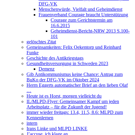
DFG-VK
Menschenwürde, Vielfalt und Geheimdienst
Frauenverband Courage braucht Unterstützung
Courage zum Gerichtstermin am
16.6.2015
Geheimdienst-Bericht-NRW 2013 S.100-
101
gelöschtes Zitat
Gemeinsamkeiten: Felix Oekentorp und Reinhard
Funke
Geschichte des Antikriegstags
Gesundheitsversorgung in Schweden 2023
Demenz
Gib Antikommunismus keine Chance: Antrag zum
BuKo der DFG-VK im Oktober 2024
Herrn Eggerts automatischer Brief an den lieben Olaf
…
Heute ist es Horst, morgen vielleicht du
IL/MLPD-Flyer: Gemeinsamer Kampf um jeden
Arbeitsplatz – für die Zukunft der Jugend!
immer wieder freitags: 13.4, 11.5, 8.6: MLPD zum
Kennenlernen
intern
Irans Linke und MLPD LINKE
J’accuse, ich klage an