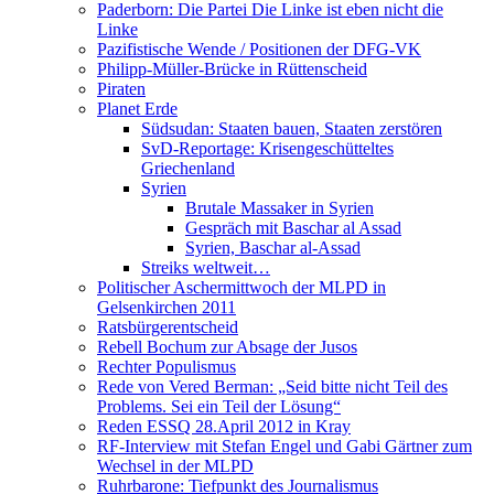
Paderborn: Die Partei Die Linke ist eben nicht die
Linke
Pazifistische Wende / Positionen der DFG-VK
Philipp-Müller-Brücke in Rüttenscheid
Piraten
Planet Erde
Südsudan: Staaten bauen, Staaten zerstören
SvD-Reportage: Krisengeschütteltes
Griechenland
Syrien
Brutale Massaker in Syrien
Gespräch mit Baschar al Assad
Syrien, Baschar al-Assad
Streiks weltweit…
Politischer Aschermittwoch der MLPD in
Gelsenkirchen 2011
Ratsbürgerentscheid
Rebell Bochum zur Absage der Jusos
Rechter Populismus
Rede von Vered Berman: „Seid bitte nicht Teil des
Problems. Sei ein Teil der Lösung“
Reden ESSQ 28.April 2012 in Kray
RF-Interview mit Stefan Engel und Gabi Gärtner zum
Wechsel in der MLPD
Ruhrbarone: Tiefpunkt des Journalismus