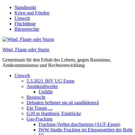
Skip
Standpunkt
to
Krieg und Frieden
content
Umwelt
Flüchtlinge
Bürgerrechte
Wind, Flaute oder Sturm
Gemeinsam für den Erhalt des Lebens, gegen Rassismus,
Antikommunismus und Rechtsentwicklung
Umwelt
5.3.2021 JHV UG Essen
Atomkraftwerke
Unfälle
Bergrecht
Debatten befinner sig på sandlådenivå
Ein Traum …
G20 in Hamburg, Eindrücke
Gas-Fracking
Fracking-Verbot durchsetzen (AUF-Essen)
IWW-Studie Fracking im Einzugsgebiet der Ruhr