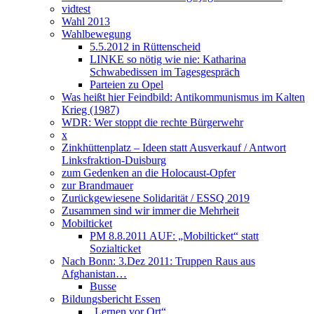
vidtest
Wahl 2013
Wahlbewegung
5.5.2012 in Rüttenscheid
LINKE so nötig wie nie: Katharina
Schwabedissen im Tagesgespräch
Parteien zu Opel
Was heißt hier Feindbild: Antikommunismus im Kalten
Krieg (1987)
WDR: Wer stoppt die rechte Bürgerwehr
x
Zinkhüttenplatz – Ideen statt Ausverkauf / Antwort
Linksfraktion-Duisburg
zum Gedenken an die Holocaust-Opfer
zur Brandmauer
Zurückgewiesene Solidarität / ESSQ 2019
Zusammen sind wir immer die Mehrheit
Mobilticket
PM 8.8.2011 AUF: „Mobilticket“ statt
Sozialticket
Nach Bonn: 3.Dez 2011: Truppen Raus aus
Afghanistan…
Busse
Bildungsbericht Essen
„Lernen vor Ort“