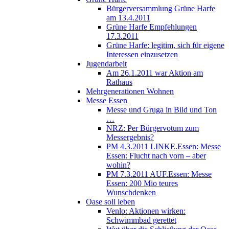
Bürgerversammlung Grüne Harfe
am 13.4.2011
Grüne Harfe Empfehlungen
17.3.2011
Grüne Harfe: legitim, sich für eigene
Interessen einzusetzen
Jugendarbeit
Am 26.1.2011 war Aktion am
Rathaus
Mehrgenerationen Wohnen
Messe Essen
Messe und Gruga in Bild und Ton
…
NRZ: Per Bürgervotum zum
Messergebnis?
PM 4.3.2011 LINKE.Essen: Messe
Essen: Flucht nach vorn – aber
wohin?
PM 7.3.2011 AUF.Essen: Messe
Essen: 200 Mio teures
Wunschdenken
Oase soll leben
Venlo: Aktionen wirken:
Schwimmbad gerettet