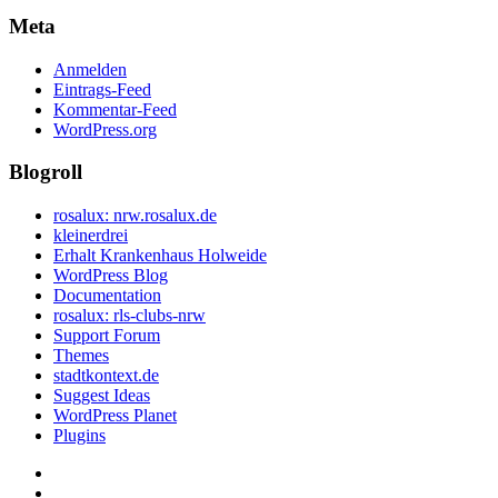
Meta
Anmelden
Eintrags-Feed
Kommentar-Feed
WordPress.org
Blogroll
rosalux: nrw.rosalux.de
kleinerdrei
Erhalt Krankenhaus Holweide
WordPress Blog
Documentation
rosalux: rls-clubs-nrw
Support Forum
Themes
stadtkontext.de
Suggest Ideas
WordPress Planet
Plugins
Startseite
Datenschutzerklärung