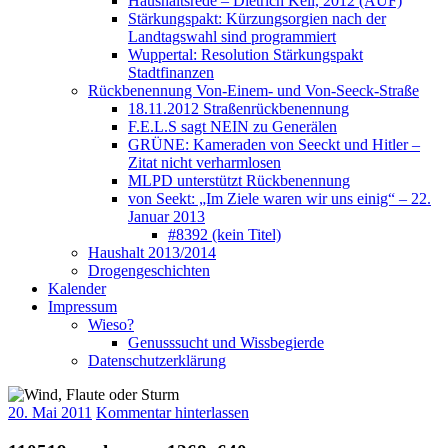
Haushaltsrede – Dietrich Keil, 2012 (AUF)
Stärkungspakt: Kürzungsorgien nach der
Landtagswahl sind programmiert
Wuppertal: Resolution Stärkungspakt
Stadtfinanzen
Rückbenennung Von-Einem- und Von-Seeck-Straße
18.11.2012 Straßenrückbenennung
F.E.L.S sagt NEIN zu Generälen
GRÜNE: Kameraden von Seeckt und Hitler –
Zitat nicht verharmlosen
MLPD unterstützt Rückbenennung
von Seekt: „Im Ziele waren wir uns einig“ – 22.
Januar 2013
#8392 (kein Titel)
Haushalt 2013/2014
Drogengeschichten
Kalender
Impressum
Wieso?
Genusssucht und Wissbegierde
Datenschutzerklärung
20. Mai 2011
Kommentar hinterlassen