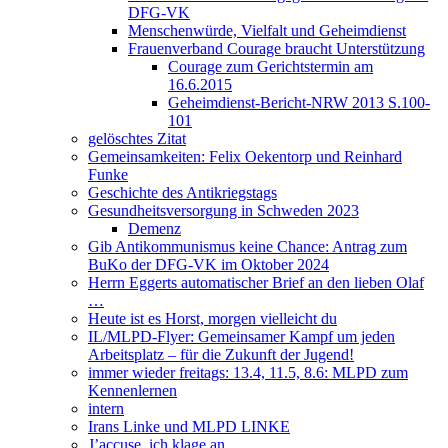
DFG-VK
Menschenwürde, Vielfalt und Geheimdienst
Frauenverband Courage braucht Unterstützung
Courage zum Gerichtstermin am
16.6.2015
Geheimdienst-Bericht-NRW 2013 S.100-
101
gelöschtes Zitat
Gemeinsamkeiten: Felix Oekentorp und Reinhard
Funke
Geschichte des Antikriegstags
Gesundheitsversorgung in Schweden 2023
Demenz
Gib Antikommunismus keine Chance: Antrag zum
BuKo der DFG-VK im Oktober 2024
Herrn Eggerts automatischer Brief an den lieben Olaf
…
Heute ist es Horst, morgen vielleicht du
IL/MLPD-Flyer: Gemeinsamer Kampf um jeden
Arbeitsplatz – für die Zukunft der Jugend!
immer wieder freitags: 13.4, 11.5, 8.6: MLPD zum
Kennenlernen
intern
Irans Linke und MLPD LINKE
J’accuse, ich klage an