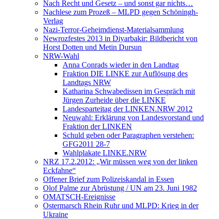
Nach Recht und Gesetz – und sonst gar nichts…
Nachlese zum Prozeß – MLPD gegen Schöningh-
Verlag
Nazi-Terror-Geheimdienst-Materialsammlung
Newrozfestes 2013 in Diyarbakir: Bildbericht von
Horst Dotten und Metin Dursun
NRW-Wahl
Anna Conrads wieder in den Landtag
Fraktion DIE LINKE zur Auflösung des
Landtags NRW
Katharina Schwabedissen im Gespräch mit
Jürgen Zurheide über die LINKE
Landesparteitag der LINKEN.NRW 2012
Neuwahl: Erklärung von Landesvorstand und
Fraktion der LINKEN
Schuld geben oder Paragraphen verstehen:
GFG2011 28-7
Wahlplakate LINKE.NRW
NRZ 17.2.2012: „Wir müssen weg von der linken
Eckfahne“
Offener Brief zum Polizeiskandal in Essen
Olof Palme zur Abrüstung / UN am 23. Juni 1982
OMATSCH-Ereignisse
Ostermarsch Rhein Ruhr und MLPD: Krieg in der
Ukraine