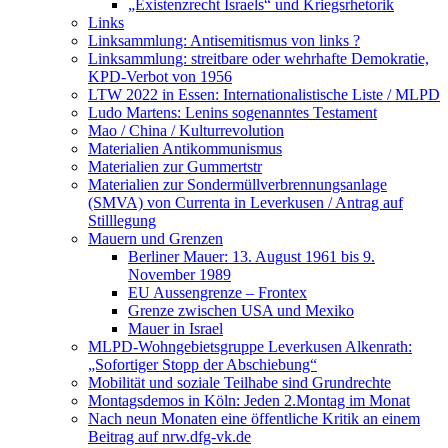
„Existenzrecht Israels“ und Kriegsrhetorik
Links
Linksammlung: Antisemitismus von links ?
Linksammlung: streitbare oder wehrhafte Demokratie,
KPD-Verbot von 1956
LTW 2022 in Essen: Internationalistische Liste / MLPD
Ludo Martens: Lenins sogenanntes Testament
Mao / China / Kulturrevolution
Materialien Antikommunismus
Materialien zur Gummertstr
Materialien zur Sondermüllverbrennungsanlage
(SMVA) von Currenta in Leverkusen / Antrag auf
Stilllegung
Mauern und Grenzen
Berliner Mauer: 13. August 1961 bis 9.
November 1989
EU Aussengrenze – Frontex
Grenze zwischen USA und Mexiko
Mauer in Israel
MLPD-Wohngebietsgruppe Leverkusen Alkenrath:
„Sofortiger Stopp der Abschiebung“
Mobilität und soziale Teilhabe sind Grundrechte
Montagsdemos in Köln: Jeden 2.Montag im Monat
Nach neun Monaten eine öffentliche Kritik an einem
Beitrag auf nrw.dfg-vk.de