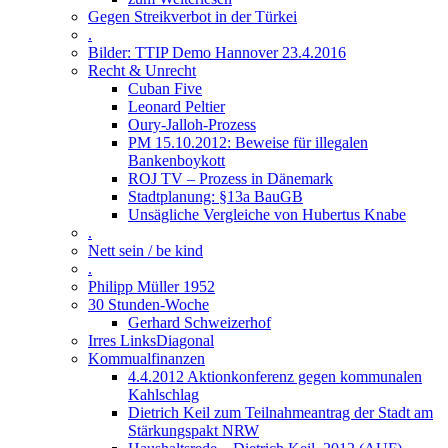
Gegen Streikverbot in der Türkei
.
Bilder: TTIP Demo Hannover 23.4.2016
Recht & Unrecht
Cuban Five
Leonard Peltier
Oury-Jalloh-Prozess
PM 15.10.2012: Beweise für illegalen
Bankenboykott
ROJ TV – Prozess in Dänemark
Stadtplanung: §13a BauGB
Unsägliche Vergleiche von Hubertus Knabe
.
Nett sein / be kind
.
Philipp Müller 1952
30 Stunden-Woche
Gerhard Schweizerhof
Irres LinksDiagonal
Kommualfinanzen
4.4.2012 Aktionkonferenz gegen kommunalen
Kahlschlag
Dietrich Keil zum Teilnahmeantrag der Stadt am
Stärkungspakt NRW