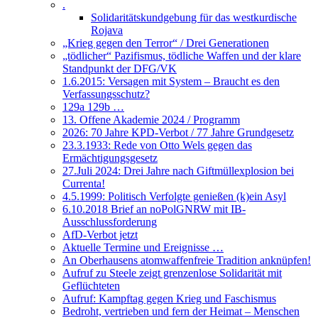
.
Solidaritätskundgebung für das westkurdische
Rojava
„Krieg gegen den Terror“ / Drei Generationen
„tödlicher“ Pazifismus, tödliche Waffen und der klare
Standpunkt der DFG/VK
1.6.2015: Versagen mit System – Braucht es den
Verfassungsschutz?
129a 129b …
13. Offene Akademie 2024 / Programm
2026: 70 Jahre KPD-Verbot / 77 Jahre Grundgesetz
23.3.1933: Rede von Otto Wels gegen das
Ermächtigungsgesetz
27.Juli 2024: Drei Jahre nach Giftmüllexplosion bei
Currenta!
4.5.1999: Politisch Verfolgte genießen (k)ein Asyl
6.10.2018 Brief an noPolGNRW mit IB-
Ausschlussforderung
AfD-Verbot jetzt
Aktuelle Termine und Ereignisse …
An Oberhausens atomwaffenfreie Tradition anknüpfen!
Aufruf zu Steele zeigt grenzenlose Solidarität mit
Geflüchteten
Aufruf: Kampftag gegen Krieg und Faschismus
Bedroht, vertrieben und fern der Heimat – Menschen