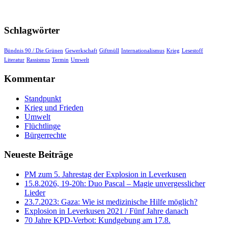
Schlagwörter
Bündnis 90 / Die Grünen
Gewerkschaft
Giftmüll
Internationalismus
Krieg
Lesestoff
Literatur
Rassismus
Termin
Umwelt
Kommentar
Standpunkt
Krieg und Frieden
Umwelt
Flüchtlinge
Bürgerrechte
Neueste Beiträge
PM zum 5. Jahrestag der Explosion in Leverkusen
15.8.2026, 19-20h: Duo Pascal – Magie unvergesslicher
Lieder
23.7.2023: Gaza: Wie ist medizinische Hilfe möglich?
Explosion in Leverkusen 2021 / Fünf Jahre danach
70 Jahre KPD‑Verbot: Kundgebung am 17.8.