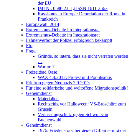
der EU
IMI Nr. 0580 23. Jg ISSN 1611-2563
Rassismus in Europa: Deportation der Roma in
Frankreich
Europawahl 2014
Extremismus-Debatte im Integrationsrat
Extremismus-Debatte im Integrationsrat
Fahnenverbot der Polizei erfolgreich bekämpft
Ffp
Frage
Gründe, so intern, dass sie nicht verraten werden
…
Warum ?
Freizeitbad Oase
WAZ 4.4.2012: Protest und Populismus
Frintrop gegen Neonazis 7.9.2013
Für eine solidarische und weltoffene Migrationspolitik!
Geheimdienst
Materialien
Rechtzeitig vor Halloween: VS-Broschüre zum
Gruseln
Verfassungsschutz gegen Schwur von
Buchenwald
Geheimdienst
1976: Friedensforscher gegen Diffamierung der