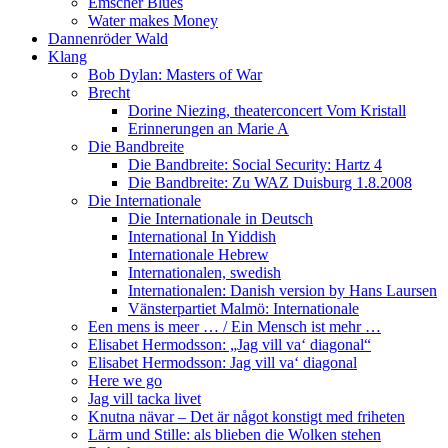
Emscher Blues
Water makes Money
Dannenröder Wald
Klang
Bob Dylan: Masters of War
Brecht
Dorine Niezing, theaterconcert Vom Kristall
Erinnerungen an Marie A
Die Bandbreite
Die Bandbreite: Social Security: Hartz 4
Die Bandbreite: Zu WAZ Duisburg 1.8.2008
Die Internationale
Die Internationale in Deutsch
International In Yiddish
Internationale Hebrew
Internationalen, swedish
Internationalen: Danish version by Hans Laursen
Vänsterpartiet Malmö: Internationale
Een mens is meer … / Ein Mensch ist mehr …
Elisabet Hermodsson: „Jag vill va‘ diagonal“
Elisabet Hermodsson: Jag vill va‘ diagonal
Here we go
Jag vill tacka livet
Knutna nävar – Det är något konstigt med friheten
Lärm und Stille: als blieben die Wolken stehen