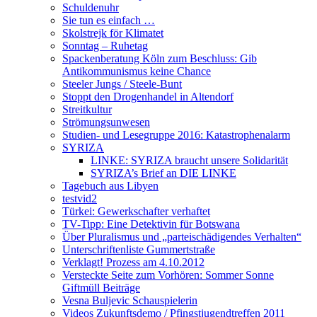
Schuldenuhr
Sie tun es einfach …
Skolstrejk för Klimatet
Sonntag – Ruhetag
Spackenberatung Köln zum Beschluss: Gib
Antikommunismus keine Chance
Steeler Jungs / Steele-Bunt
Stoppt den Drogenhandel in Altendorf
Streitkultur
Strömungsunwesen
Studien- und Lesegruppe 2016: Katastrophenalarm
SYRIZA
LINKE: SYRIZA braucht unsere Solidarität
SYRIZA’s Brief an DIE LINKE
Tagebuch aus Libyen
testvid2
Türkei: Gewerkschafter verhaftet
TV-Tipp: Eine Detektivin für Botswana
Über Pluralismus und „parteischädigendes Verhalten“
Unterschriftenliste Gummertstraße
Verklagt! Prozess am 4.10.2012
Versteckte Seite zum Vorhören: Sommer Sonne
Giftmüll Beiträge
Vesna Buljevic Schauspielerin
Videos Zukunftsdemo / Pfingstjugendtreffen 2011