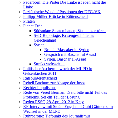
Paderborn: Die Partei Die Linke ist eben nicht die
Linke
Pazifistische Wende / Positionen der DFG-VK
Philipp-Müller-Brücke in Rüttenscheid
Piraten
Planet Erde
Südsudan: Staaten bauen, Staaten zerstören
SvD-Reportage: Krisengeschütteltes
Griechenland
Syrien
Brutale Massaker in Syrien
Gespräch mit Baschar al Assad
Syrien, Baschar al-Assad
Streiks weltweit…
Politischer Aschermittwoch der MLPD in
Gelsenkirchen 2011
Ratsbürgerentscheid
Rebell Bochum zur Absage der Jusos
Rechter Populismus
Rede von Vered Berman: „Seid bitte nicht Teil des
Problems. Sei ein Teil der Lösung“
Reden ESSQ 28.April 2012 in Kray
RF-Interview mit Stefan Engel und Gabi Gärtner zum
Wechsel in der MLPD
Ruhrbarone: Tiefpunkt des Journalismus