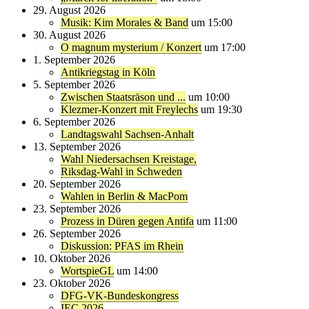
29. August 2026
Musik: Kim Morales & Band
um 15:00
30. August 2026
O magnum mysterium / Konzert
um 17:00
1. September 2026
Antikriegstag in Köln
5. September 2026
Zwischen Staatsräson und ...
um 10:00
Klezmer-Konzert mit Freylechs
um 19:30
6. September 2026
Landtagswahl Sachsen-Anhalt
13. September 2026
Wahl Niedersachsen Kreistage,
Riksdag-Wahl in Schweden
20. September 2026
Wahlen in Berlin & MacPom
23. September 2026
Prozess in Düren gegen Antifa
um 11:00
26. September 2026
Diskussion: PFAS im Rhein
10. Oktober 2026
WortspieGL
um 14:00
23. Oktober 2026
DFG-VK-Bundeskongress
IEC 2026