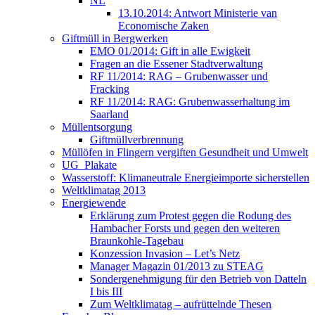
NL
13.10.2014: Antwort Ministerie van
Economische Zaken
Giftmüll in Bergwerken
EMO 01/2014: Gift in alle Ewigkeit
Fragen an die Essener Stadtverwaltung
RF 11/2014: RAG – Grubenwasser und
Fracking
RF 11/2014: RAG: Grubenwasserhaltung im
Saarland
Müllentsorgung
Giftmüllverbrennung
Müllöfen in Flingern vergiften Gesundheit und Umwelt
UG_Plakate
Wasserstoff: Klimaneutrale Energieimporte sicherstellen
Weltklimatag 2013
Energiewende
Erklärung zum Protest gegen die Rodung des
Hambacher Forsts und gegen den weiteren
Braunkohle-Tagebau
Konzession Invasion – Let’s Netz
Manager Magazin 01/2013 zu STEAG
Sondergenehmigung für den Betrieb von Datteln
I bis III
Zum Weltklimatag – aufrüttelnde Thesen