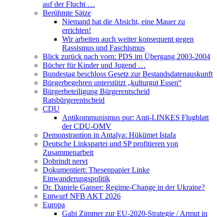
auf der Flucht …
Berühmte Sätze
Niemand hat die Absicht, eine Mauer zu
errichten!
Wir arbeiten auch weiter konsequent gegen
Rassismus und Faschismus
Blick zurück nach vorn: PDS im Übergang 2003-2004
Bücher für Kinder und Jugend …
Bundestag beschloss Gesetz zur Bestandsdatenauskunft
Bürgerbegehren unterstützt „kulturgut Essen“
Bürgerbeteiligung Bürgerentscheid
Ratsbürgerentscheid
CDU
Antikommunismus pur: Anti-LINKES Flugblatt
der CDU-OMV
Demonstrantion in Antalya: Hükümet Istafa
Deutsche Linkspartei und SP profitieren von
Zusammenarbeit
Dobrindt nervt
Dokumentiert: Thesenpapier Linke
Einwanderungspolitik
Dr. Daniele Ganser: Regime-Change in der Ukraine?
Entwurf NFB AKT 2026
Europa
Gabi Zimmer zur EU-2020-Strategie / Armut in