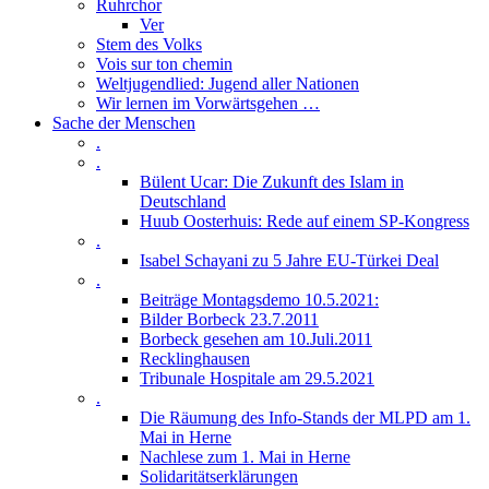
Ruhrchor
Ver
Stem des Volks
Vois sur ton chemin
Weltjugendlied: Jugend aller Nationen
Wir lernen im Vorwärtsgehen …
Sache der Menschen
.
.
Bülent Ucar: Die Zukunft des Islam in
Deutschland
Huub Oosterhuis: Rede auf einem SP-Kongress
.
Isabel Schayani zu 5 Jahre EU-Türkei Deal
.
Beiträge Montagsdemo 10.5.2021:
Bilder Borbeck 23.7.2011
Borbeck gesehen am 10.Juli.2011
Recklinghausen
Tribunale Hospitale am 29.5.2021
.
Die Räumung des Info-Stands der MLPD am 1.
Mai in Herne
Nachlese zum 1. Mai in Herne
Solidaritätserklärungen