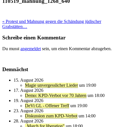
110519_mahnung_1268_640
Beitragsnavigation
« Protest und Mahnung gegen die Schändung jüdischer
Grabstätten…
Schreibe einen Kommentar
Du musst
angemeldet
sein, um einen Kommentar abzugeben.
Demnächst
15. August 2026
Magie unvergesslicher Lieder
um 19:00
17. August 2026
Demo: KPD-Verbot vor 70 Jahren
um 18:00
19. August 2026
DeVi GL - Offener Treff
um 19:00
23. August 2026
Diskussion zum KPD-Verbot
um 14:00
28. August 2026
„March for liberation"
um 18:00