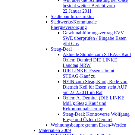
Wut über die Schließung der Oase
besteht weiter: Bericht vom
22.Januar 2011
Städtebau Infrastruktur
Stadtwerke/Kommunale
Energieversorgung
Gewinnabführungsvertrag EVV
SWE überprüfen / Eingabe Essen
gibt Gas
Steag-Deal
Aktuelle Stunde zum STEAG-Kauf
Özlem Demirel DIE LINKE
Landtag NRW
DIE LINKE. Essen stimmt
STEAG-Kauf zu
NEIN zum Steag-Kauf, Rede von
Dietrich Keil für Essen steht AUF
am 23.2.2011 im Rat
Özlem A. Demirel (DIE LINKE
MdL): Steag-Kauf und
Rekommunalisierung
Steag-Deal: Kontroverse Wolfgang
Freye und Özlem Demirel
Wohnungsbauprogramm Essen-Werden
Materialien 2009