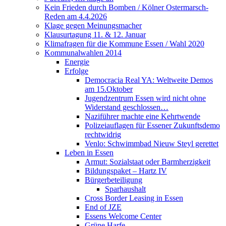
Kein Frieden durch Bomben / Kölner Ostermarsch-
Reden am 4.4.2026
Klage gegen Meinungsmacher
Klausurtagung 11. & 12. Januar
Klimafragen für die Kommune Essen / Wahl 2020
Kommunalwahlen 2014
Energie
Erfolge
Democracia Real YA: Weltweite Demos
am 15.Oktober
Jugendzentrum Essen wird nicht ohne
Widerstand geschlossen…
Naziführer machte eine Kehrtwende
Polizeiauflagen für Essener Zukunftsdemo
rechtwidrig
Venlo: Schwimmbad Nieuw Steyl gerettet
Leben in Essen
Armut: Sozialstaat oder Barmherzigkeit
Bildungspaket – Hartz IV
Bürgerbeteiligung
Sparhaushalt
Cross Border Leasing in Essen
End of JZE
Essens Welcome Center
Grüne Harfe