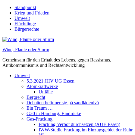
Skip
Standpunkt
to
Krieg und Frieden
content
Umwelt
Flüchtlinge
Bürgerrechte
Wind, Flaute oder Sturm
Gemeinsam für den Erhalt des Lebens, gegen Rassismus,
Antikommunismus und Rechtsentwicklung
Umwelt
5.3.2021 JHV UG Essen
Atomkraftwerke
Unfälle
Bergrecht
Debatten befinner sig på sandlådenivå
Ein Traum …
G20 in Hamburg, Eindrücke
Gas-Fracking
Fracking-Verbot durchsetzen (AUF-Essen)
IWW-Studie Fracking im Einzugsgebiet der Ruhr