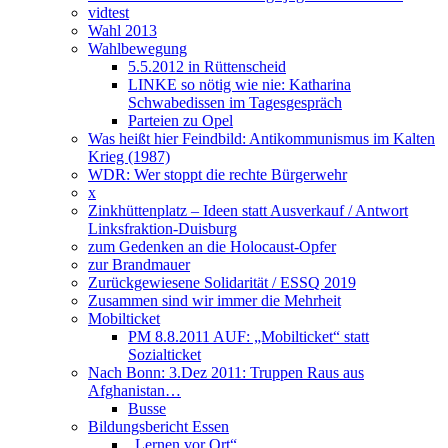
vidtest
Wahl 2013
Wahlbewegung
5.5.2012 in Rüttenscheid
LINKE so nötig wie nie: Katharina
Schwabedissen im Tagesgespräch
Parteien zu Opel
Was heißt hier Feindbild: Antikommunismus im Kalten
Krieg (1987)
WDR: Wer stoppt die rechte Bürgerwehr
x
Zinkhüttenplatz – Ideen statt Ausverkauf / Antwort
Linksfraktion-Duisburg
zum Gedenken an die Holocaust-Opfer
zur Brandmauer
Zurückgewiesene Solidarität / ESSQ 2019
Zusammen sind wir immer die Mehrheit
Mobilticket
PM 8.8.2011 AUF: „Mobilticket“ statt
Sozialticket
Nach Bonn: 3.Dez 2011: Truppen Raus aus
Afghanistan…
Busse
Bildungsbericht Essen
„Lernen vor Ort“