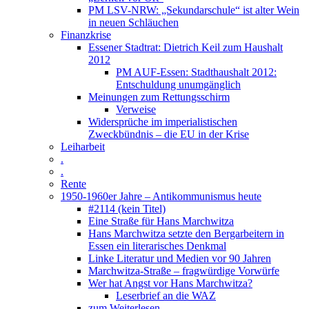
PM LSV-NRW: „Sekundarschule“ ist alter Wein
in neuen Schläuchen
Finanzkrise
Essener Stadtrat: Dietrich Keil zum Haushalt
2012
PM AUF-Essen: Stadthaushalt 2012:
Entschuldung unumgänglich
Meinungen zum Rettungsschirm
Verweise
Widersprüche im imperialistischen
Zweckbündnis – die EU in der Krise
Leiharbeit
.
.
Rente
1950-1960er Jahre – Antikommunismus heute
#2114 (kein Titel)
Eine Straße für Hans Marchwitza
Hans Marchwitza setzte den Bergarbeitern in
Essen ein literarisches Denkmal
Linke Literatur und Medien vor 90 Jahren
Marchwitza-Straße – fragwürdige Vorwürfe
Wer hat Angst vor Hans Marchwitza?
Leserbrief an die WAZ
zum Weiterlesen