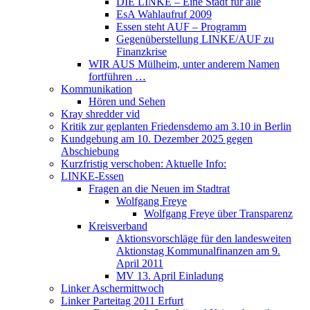
DIE LINKE – Eine Stadt für alle
EsA Wahlaufruf 2009
Essen steht AUF – Programm
Gegenüberstellung LINKE/AUF zu
Finanzkrise
WIR AUS Mülheim, unter anderem Namen
fortführen …
Kommunikation
Hören und Sehen
Kray shredder vid
Kritik zur geplanten Friedensdemo am 3.10 in Berlin
Kundgebung am 10. Dezember 2025 gegen
Abschiebung
Kurzfristig verschoben: Aktuelle Info:
LINKE-Essen
Fragen an die Neuen im Stadtrat
Wolfgang Freye
Wolfgang Freye über Transparenz
Kreisverband
Aktionsvorschläge für den landesweiten
Aktionstag Kommunalfinanzen am 9.
April 2011
MV 13. April Einladung
Linker Aschermittwoch
Linker Parteitag 2011 Erfurt