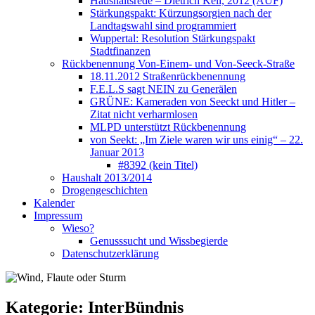
Haushaltsrede – Dietrich Keil, 2012 (AUF)
Stärkungspakt: Kürzungsorgien nach der
Landtagswahl sind programmiert
Wuppertal: Resolution Stärkungspakt
Stadtfinanzen
Rückbenennung Von-Einem- und Von-Seeck-Straße
18.11.2012 Straßenrückbenennung
F.E.L.S sagt NEIN zu Generälen
GRÜNE: Kameraden von Seeckt und Hitler –
Zitat nicht verharmlosen
MLPD unterstützt Rückbenennung
von Seekt: „Im Ziele waren wir uns einig“ – 22.
Januar 2013
#8392 (kein Titel)
Haushalt 2013/2014
Drogengeschichten
Kalender
Impressum
Wieso?
Genusssucht und Wissbegierde
Datenschutzerklärung
Kategorie:
InterBündnis