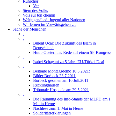
Ruhrchor
Ver
Stem des Volks
Vois sur ton chemin
Weltjugendlied: Jugend aller Nationen
Wir lernen im Vorwärtsgehen …
Sache der Menschen
.
.
Bülent Ucar: Die Zukunft des Islam in
Deutschland
Huub Oosterhuis: Rede auf einem SP-Kongress
.
Isabel Schayani zu 5 Jahre EU-Türkei Deal
.
Beiträge Montagsdemo 10.5.2021:
Bilder Borbeck 23.7.2011
Borbeck gesehen am 10.Juli.2011
Recklinghausen
Tribunale Hospitale am 29.5.2021
.
Die Räumung des Info-Stands der MLPD am 1.
Mai in Herne
Nachlese zum 1. Mai in Herne
Solidaritätserklärungen