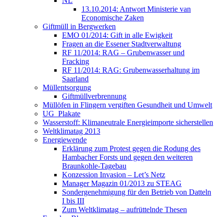
NL
13.10.2014: Antwort Ministerie van
Economische Zaken
Giftmüll in Bergwerken
EMO 01/2014: Gift in alle Ewigkeit
Fragen an die Essener Stadtverwaltung
RF 11/2014: RAG – Grubenwasser und
Fracking
RF 11/2014: RAG: Grubenwasserhaltung im
Saarland
Müllentsorgung
Giftmüllverbrennung
Müllöfen in Flingern vergiften Gesundheit und Umwelt
UG_Plakate
Wasserstoff: Klimaneutrale Energieimporte sicherstellen
Weltklimatag 2013
Energiewende
Erklärung zum Protest gegen die Rodung des
Hambacher Forsts und gegen den weiteren
Braunkohle-Tagebau
Konzession Invasion – Let’s Netz
Manager Magazin 01/2013 zu STEAG
Sondergenehmigung für den Betrieb von Datteln
I bis III
Zum Weltklimatag – aufrüttelnde Thesen