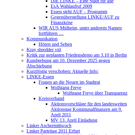
DIE LINKE – Eine Stadt für alle
EsA Wahlaufruf 2009
Essen steht AUF – Programm
Gegenüberstellung LINKE/AUF zu
Finanzkrise
WIR AUS Mülheim, unter anderem Namen
fortführen …
Kommunikation
Hören und Sehen
Kray shredder vid
Kritik zur geplanten Friedensdemo am 3.10 in Berlin
Kundgebung am 10. Dezember 2025 gegen
Abschiebung
Kurzfristig verschoben: Aktuelle Info:
LINKE-Essen
Fragen an die Neuen im Stadtrat
Wolfgang Freye
Wolfgang Freye über Transparenz
Kreisverband
Aktionsvorschläge für den landesweiten
Aktionstag Kommunalfinanzen am 9.
April 2011
MV 13. April Einladung
Linker Aschermittwoch
Linker Parteitag 2011 Erfurt