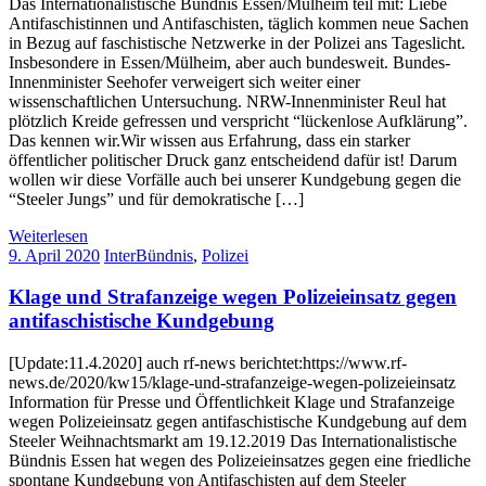
Das Internationalistische Bündnis Essen/Mülheim teil mit: Liebe
Antifaschistinnen und Antifaschisten, täglich kommen neue Sachen
in Bezug auf faschistische Netzwerke in der Polizei ans Tageslicht.
Insbesondere in Essen/Mülheim, aber auch bundesweit. Bundes-
Innenminister Seehofer verweigert sich weiter einer
wissenschaftlichen Untersuchung. NRW-Innenminister Reul hat
plötzlich Kreide gefressen und verspricht “lückenlose Aufklärung”.
Das kennen wir.Wir wissen aus Erfahrung, dass ein starker
öffentlicher politischer Druck ganz entscheidend dafür ist! Darum
wollen wir diese Vorfälle auch bei unserer Kundgebung gegen die
“Steeler Jungs” und für demokratische […]
Weiterlesen
9. April 2020
InterBündnis
,
Polizei
Klage und Strafanzeige wegen Polizeieinsatz gegen
antifaschistische Kundgebung
[Update:11.4.2020] auch rf-news berichtet:https://www.rf-
news.de/2020/kw15/klage-und-strafanzeige-wegen-polizeieinsatz
Information für Presse und Öffentlichkeit Klage und Strafanzeige
wegen Polizeieinsatz gegen antifaschistische Kundgebung auf dem
Steeler Weihnachtsmarkt am 19.12.2019 Das Internationalistische
Bündnis Essen hat wegen des Polizeieinsatzes gegen eine friedliche
spontane Kundgebung von Antifaschisten auf dem Steeler