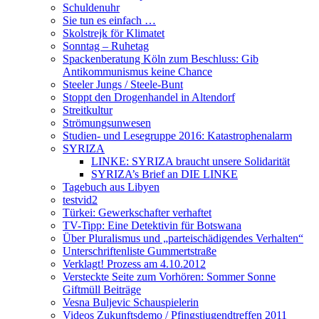
Schuldenuhr
Sie tun es einfach …
Skolstrejk för Klimatet
Sonntag – Ruhetag
Spackenberatung Köln zum Beschluss: Gib
Antikommunismus keine Chance
Steeler Jungs / Steele-Bunt
Stoppt den Drogenhandel in Altendorf
Streitkultur
Strömungsunwesen
Studien- und Lesegruppe 2016: Katastrophenalarm
SYRIZA
LINKE: SYRIZA braucht unsere Solidarität
SYRIZA’s Brief an DIE LINKE
Tagebuch aus Libyen
testvid2
Türkei: Gewerkschafter verhaftet
TV-Tipp: Eine Detektivin für Botswana
Über Pluralismus und „parteischädigendes Verhalten“
Unterschriftenliste Gummertstraße
Verklagt! Prozess am 4.10.2012
Versteckte Seite zum Vorhören: Sommer Sonne
Giftmüll Beiträge
Vesna Buljevic Schauspielerin
Videos Zukunftsdemo / Pfingstjugendtreffen 2011