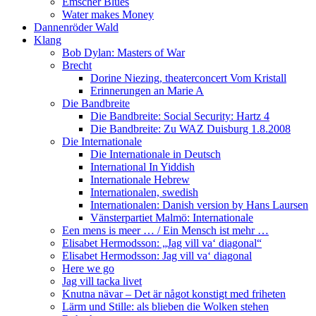
Emscher Blues
Water makes Money
Dannenröder Wald
Klang
Bob Dylan: Masters of War
Brecht
Dorine Niezing, theaterconcert Vom Kristall
Erinnerungen an Marie A
Die Bandbreite
Die Bandbreite: Social Security: Hartz 4
Die Bandbreite: Zu WAZ Duisburg 1.8.2008
Die Internationale
Die Internationale in Deutsch
International In Yiddish
Internationale Hebrew
Internationalen, swedish
Internationalen: Danish version by Hans Laursen
Vänsterpartiet Malmö: Internationale
Een mens is meer … / Ein Mensch ist mehr …
Elisabet Hermodsson: „Jag vill va‘ diagonal“
Elisabet Hermodsson: Jag vill va‘ diagonal
Here we go
Jag vill tacka livet
Knutna nävar – Det är något konstigt med friheten
Lärm und Stille: als blieben die Wolken stehen