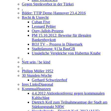
Gegen Streikverbot in der Türkei
.
Bilder: TTIP Demo Hannover 23.4.2016
Recht & Unrecht
Cuban Five
Leonard Peltier
Oury-Jalloh-Prozess
PM 15.10.2012: Beweise für illegalen
Bankenboykott
ROJ TV – Prozess in Dänemark
Stadtplanung: §13a BauGB
Unsägliche Vergleiche von Hubertus Knabe
.
Nett sein / be kind
.
Philipp Müller 1952
30 Stunden-Woche
Gerhard Schweizerhof
Irres LinksDiagonal
Kommualfinanzen
4.4.2012 Aktionkonferenz gegen kommunalen
Kahlschlag
Dietrich Keil zum Teilnahmeantrag der Stadt am
Stärkungspakt NRW