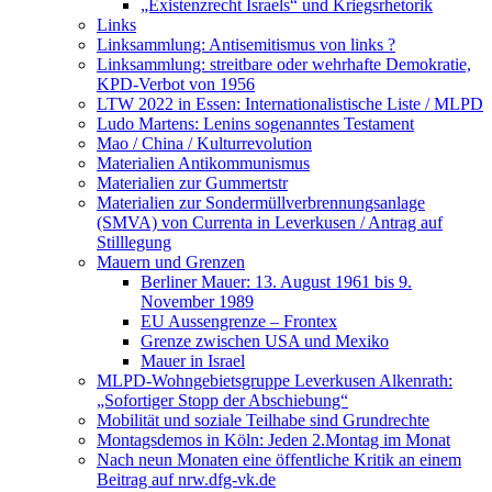
„Existenzrecht Israels“ und Kriegsrhetorik
Links
Linksammlung: Antisemitismus von links ?
Linksammlung: streitbare oder wehrhafte Demokratie,
KPD-Verbot von 1956
LTW 2022 in Essen: Internationalistische Liste / MLPD
Ludo Martens: Lenins sogenanntes Testament
Mao / China / Kulturrevolution
Materialien Antikommunismus
Materialien zur Gummertstr
Materialien zur Sondermüllverbrennungsanlage
(SMVA) von Currenta in Leverkusen / Antrag auf
Stilllegung
Mauern und Grenzen
Berliner Mauer: 13. August 1961 bis 9.
November 1989
EU Aussengrenze – Frontex
Grenze zwischen USA und Mexiko
Mauer in Israel
MLPD-Wohngebietsgruppe Leverkusen Alkenrath:
„Sofortiger Stopp der Abschiebung“
Mobilität und soziale Teilhabe sind Grundrechte
Montagsdemos in Köln: Jeden 2.Montag im Monat
Nach neun Monaten eine öffentliche Kritik an einem
Beitrag auf nrw.dfg-vk.de