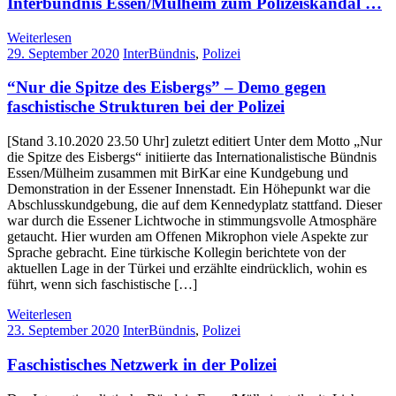
Interbündnis Essen/Mülheim zum Polizeiskandal …
Weiterlesen
29. September 2020
InterBündnis
,
Polizei
“Nur die Spitze des Eisbergs” – Demo gegen
faschistische Strukturen bei der Polizei
[Stand 3.10.2020 23.50 Uhr] zuletzt editiert Unter dem Motto „Nur
die Spitze des Eisbergs“ initiierte das Internationalistische Bündnis
Essen/Mülheim zusammen mit BirKar eine Kundgebung und
Demonstration in der Essener Innenstadt. Ein Höhepunkt war die
Abschlusskundgebung, die auf dem Kennedyplatz stattfand. Dieser
war durch die Essener Lichtwoche in stimmungsvolle Atmosphäre
getaucht. Hier wurden am Offenen Mikrophon viele Aspekte zur
Sprache gebracht. Eine türkische Kollegin berichtete von der
aktuellen Lage in der Türkei und erzählte eindrücklich, wohin es
führt, wenn sich faschistische […]
Weiterlesen
23. September 2020
InterBündnis
,
Polizei
Faschistisches Netzwerk in der Polizei