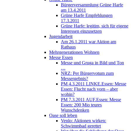
Bürgerversammlung Grüne Harfe
am 13.4.2011
Grüne Harfe Empfehlungen
17.3.2011
Grüne Harfe: legitim, sich für eigene
Interessen einzusetzen
Jugendarbeit
Am 26.1.2011 war Aktion am
Rathaus
Mehrgenerationen Wohnen
Messe Essen
Messe und Gruga in Bild und Ton
…
NRZ: Per Bürgervotum zum
Messergebnis?
PM 4.3.2011 LINKE.Essen: Messe
Essen: Flucht nach vorn – aber
wohin?
PM 7.3.2011 AUF.Essen: Messe
Essen: 200 Mio teures
Wunschdenken
Oase soll leben
Venlo: Aktionen wirken:
Schwimmbad gerettet