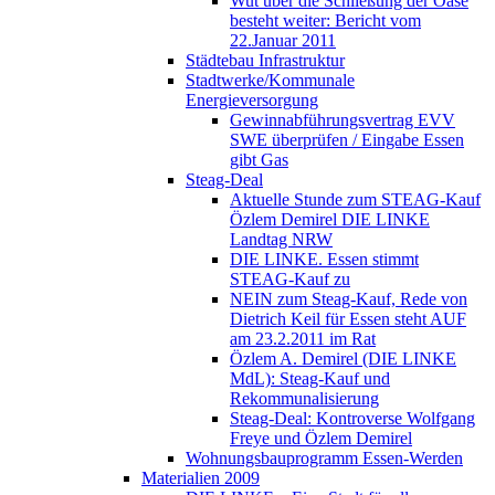
Wut über die Schließung der Oase
besteht weiter: Bericht vom
22.Januar 2011
Städtebau Infrastruktur
Stadtwerke/Kommunale
Energieversorgung
Gewinnabführungsvertrag EVV
SWE überprüfen / Eingabe Essen
gibt Gas
Steag-Deal
Aktuelle Stunde zum STEAG-Kauf
Özlem Demirel DIE LINKE
Landtag NRW
DIE LINKE. Essen stimmt
STEAG-Kauf zu
NEIN zum Steag-Kauf, Rede von
Dietrich Keil für Essen steht AUF
am 23.2.2011 im Rat
Özlem A. Demirel (DIE LINKE
MdL): Steag-Kauf und
Rekommunalisierung
Steag-Deal: Kontroverse Wolfgang
Freye und Özlem Demirel
Wohnungsbauprogramm Essen-Werden
Materialien 2009