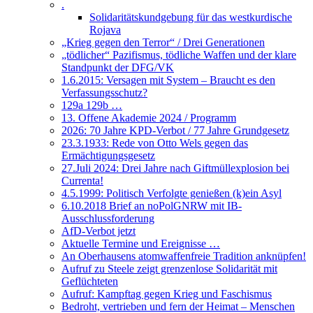
.
Solidaritätskundgebung für das westkurdische
Rojava
„Krieg gegen den Terror“ / Drei Generationen
„tödlicher“ Pazifismus, tödliche Waffen und der klare
Standpunkt der DFG/VK
1.6.2015: Versagen mit System – Braucht es den
Verfassungsschutz?
129a 129b …
13. Offene Akademie 2024 / Programm
2026: 70 Jahre KPD-Verbot / 77 Jahre Grundgesetz
23.3.1933: Rede von Otto Wels gegen das
Ermächtigungsgesetz
27.Juli 2024: Drei Jahre nach Giftmüllexplosion bei
Currenta!
4.5.1999: Politisch Verfolgte genießen (k)ein Asyl
6.10.2018 Brief an noPolGNRW mit IB-
Ausschlussforderung
AfD-Verbot jetzt
Aktuelle Termine und Ereignisse …
An Oberhausens atomwaffenfreie Tradition anknüpfen!
Aufruf zu Steele zeigt grenzenlose Solidarität mit
Geflüchteten
Aufruf: Kampftag gegen Krieg und Faschismus
Bedroht, vertrieben und fern der Heimat – Menschen