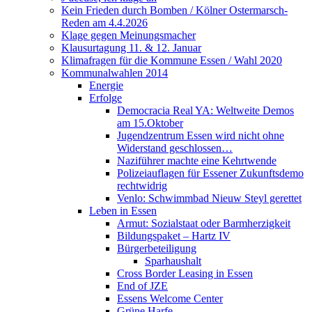
Kein Frieden durch Bomben / Kölner Ostermarsch-
Reden am 4.4.2026
Klage gegen Meinungsmacher
Klausurtagung 11. & 12. Januar
Klimafragen für die Kommune Essen / Wahl 2020
Kommunalwahlen 2014
Energie
Erfolge
Democracia Real YA: Weltweite Demos
am 15.Oktober
Jugendzentrum Essen wird nicht ohne
Widerstand geschlossen…
Naziführer machte eine Kehrtwende
Polizeiauflagen für Essener Zukunftsdemo
rechtwidrig
Venlo: Schwimmbad Nieuw Steyl gerettet
Leben in Essen
Armut: Sozialstaat oder Barmherzigkeit
Bildungspaket – Hartz IV
Bürgerbeteiligung
Sparhaushalt
Cross Border Leasing in Essen
End of JZE
Essens Welcome Center
Grüne Harfe