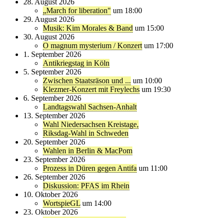
28. August 2026
„March for liberation"
um 18:00
29. August 2026
Musik: Kim Morales & Band
um 15:00
30. August 2026
O magnum mysterium / Konzert
um 17:00
1. September 2026
Antikriegstag in Köln
5. September 2026
Zwischen Staatsräson und ...
um 10:00
Klezmer-Konzert mit Freylechs
um 19:30
6. September 2026
Landtagswahl Sachsen-Anhalt
13. September 2026
Wahl Niedersachsen Kreistage,
Riksdag-Wahl in Schweden
20. September 2026
Wahlen in Berlin & MacPom
23. September 2026
Prozess in Düren gegen Antifa
um 11:00
26. September 2026
Diskussion: PFAS im Rhein
10. Oktober 2026
WortspieGL
um 14:00
23. Oktober 2026