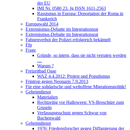
der EU
IMI Nr. 0580 23. Jg ISSN 1611-2563
Rassismus in Europa: Deportation der Roma in
Frankreich
Europawahl 2014
Extremismus-Debatte im Integrationsrat
Extremismus-Debatte im Integrationsrat
Fahnenverbot der Polizei erfolgreich bekämpft
Ffp
Frage
Gründe, so intern, dass sie nicht verraten werden
…
Warum ?
Freizeitbad Oase
WAZ 4.4.2012: Protest und Populismus
Frintrop gegen Neonazis 7.9.2013
Für eine solidarische und weltoffene Migrationspolitik!
Geheimdienst
Materialien
Rechtzeitig vor Halloween: VS-Broschüre zum
Gruseln
Verfassungsschutz gegen Schwur von
Buchenwald
Geheimdienst
1976: Friedensforscher gegen Diffamierung der