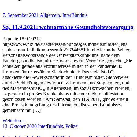
7. September 2021
Allgemein
,
InterBündnis
Sa, 11.9.2021: wohnortnahe Gesundheitsversorgung
[Update 18.9.2021]
https://www.nrz.de/staedte/essen/bundesgesundheitsminister-jens-
spahn-im-uni-klinikum-essen-id233344681.html Alexandra Willer,
Personalratsvorsitzende des Universitätsklinikums, hatte dem
Bundesgesundheitsminister zuvor schwere Vorwürfe gemacht. „Sie
schließen gerade aus Profitinteresse mitten in der Pandemie 80
Krankenhäuser, erzählen Sie doch nicht: Das Geld ist da“,
attackierte die Gewerkschafterin den Bundesminister. Sie verwies
auf die Schließungen des Vincenz-Krankenhaus Stoppenberg und
des Marienhospitals. „In Altenessen, im sozial schwachen Norden,
ist gerade ein großes Krankenhaus mit einer Geburtshilfestation
geschlossen worden.“ Am Samstag, den 11.9,2011, gibt es erneut
eine Protestkundgebung des Internationalistischen Bündnisses
gemeinsam mit […]
Weiterlesen
13. Oktober 2020
InterBündnis
,
Polizei