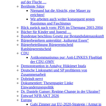
auf der Flucht …
Berühmte Sätze
Niemand hat die Absicht, eine Mauer zu
errichten!
Wir arbeiten auch weiter konsequent gegen
Rassismus und Faschismus
Blick zurück nach vorn: PDS im Übergang 2003-2004
Bücher für Kinder und Jugend …
Bundestag beschloss Gesetz zur Bestandsdatenauskunft
Bürgerbegehren unterstützt „kulturgut Essen“
Bürgerbeteiligung Bürgerentscheid
Ratsbürgerentscheid
CDU
Antikommunismus pur: Anti-LINKES Flugblatt
der CDU-OMV
Demonstrantion in Antalya: Hükümet Istafa
Deutsche Linkspartei und SP profitieren von
Zusammenarbeit
Dobrindt nervt
Dokumentiert: Thesenpapier Linke
Einwanderungspolitik
Dr. Daniele Ganser: Regime-Change in der Ukraine?
Entwurf NFB AKT 2026
Europa
Gabi Zimmer zur EU-2020-Strategie / Armut in