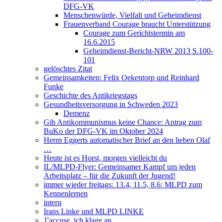
DFG-VK
Menschenwürde, Vielfalt und Geheimdienst
Frauenverband Courage braucht Unterstützung
Courage zum Gerichtstermin am
16.6.2015
Geheimdienst-Bericht-NRW 2013 S.100-
101
gelöschtes Zitat
Gemeinsamkeiten: Felix Oekentorp und Reinhard
Funke
Geschichte des Antikriegstags
Gesundheitsversorgung in Schweden 2023
Demenz
Gib Antikommunismus keine Chance: Antrag zum
BuKo der DFG-VK im Oktober 2024
Herrn Eggerts automatischer Brief an den lieben Olaf
…
Heute ist es Horst, morgen vielleicht du
IL/MLPD-Flyer: Gemeinsamer Kampf um jeden
Arbeitsplatz – für die Zukunft der Jugend!
immer wieder freitags: 13.4, 11.5, 8.6: MLPD zum
Kennenlernen
intern
Irans Linke und MLPD LINKE
J’accuse, ich klage an