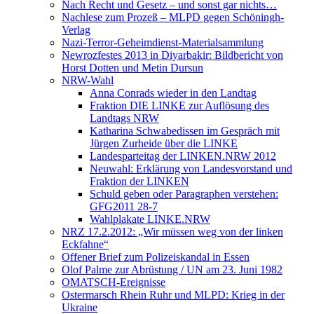
Nach Recht und Gesetz – und sonst gar nichts…
Nachlese zum Prozeß – MLPD gegen Schöningh-
Verlag
Nazi-Terror-Geheimdienst-Materialsammlung
Newrozfestes 2013 in Diyarbakir: Bildbericht von
Horst Dotten und Metin Dursun
NRW-Wahl
Anna Conrads wieder in den Landtag
Fraktion DIE LINKE zur Auflösung des
Landtags NRW
Katharina Schwabedissen im Gespräch mit
Jürgen Zurheide über die LINKE
Landesparteitag der LINKEN.NRW 2012
Neuwahl: Erklärung von Landesvorstand und
Fraktion der LINKEN
Schuld geben oder Paragraphen verstehen:
GFG2011 28-7
Wahlplakate LINKE.NRW
NRZ 17.2.2012: „Wir müssen weg von der linken
Eckfahne“
Offener Brief zum Polizeiskandal in Essen
Olof Palme zur Abrüstung / UN am 23. Juni 1982
OMATSCH-Ereignisse
Ostermarsch Rhein Ruhr und MLPD: Krieg in der
Ukraine