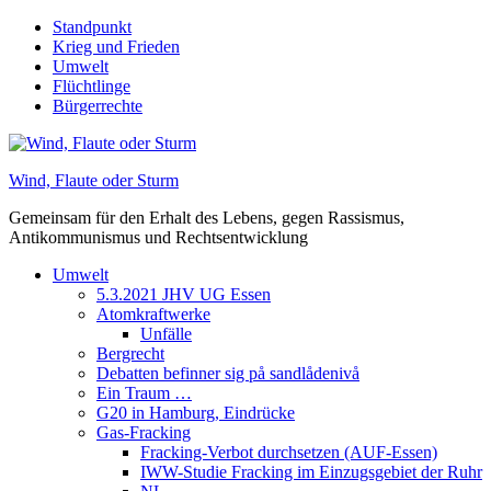
Skip
Standpunkt
to
Krieg und Frieden
content
Umwelt
Flüchtlinge
Bürgerrechte
Wind, Flaute oder Sturm
Gemeinsam für den Erhalt des Lebens, gegen Rassismus,
Antikommunismus und Rechtsentwicklung
Umwelt
5.3.2021 JHV UG Essen
Atomkraftwerke
Unfälle
Bergrecht
Debatten befinner sig på sandlådenivå
Ein Traum …
G20 in Hamburg, Eindrücke
Gas-Fracking
Fracking-Verbot durchsetzen (AUF-Essen)
IWW-Studie Fracking im Einzugsgebiet der Ruhr