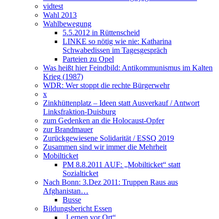
vidtest
Wahl 2013
Wahlbewegung
5.5.2012 in Rüttenscheid
LINKE so nötig wie nie: Katharina
Schwabedissen im Tagesgespräch
Parteien zu Opel
Was heißt hier Feindbild: Antikommunismus im Kalten
Krieg (1987)
WDR: Wer stoppt die rechte Bürgerwehr
x
Zinkhüttenplatz – Ideen statt Ausverkauf / Antwort
Linksfraktion-Duisburg
zum Gedenken an die Holocaust-Opfer
zur Brandmauer
Zurückgewiesene Solidarität / ESSQ 2019
Zusammen sind wir immer die Mehrheit
Mobilticket
PM 8.8.2011 AUF: „Mobilticket“ statt
Sozialticket
Nach Bonn: 3.Dez 2011: Truppen Raus aus
Afghanistan…
Busse
Bildungsbericht Essen
„Lernen vor Ort“