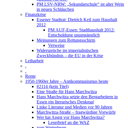
PM LSV-NRW: „Sekundarschule“ ist alter Wein
in neuen Schläuchen
Finanzkrise
Essener Stadtrat: Dietrich Keil zum Haushalt
2012
PM AUF-Essen: Stadthaushalt 2012:
Entschuldung unumgänglich
Meinungen zum Rettungsschirm
Verweise
Widersprüche im imperialistischen
Zweckbündnis – die EU in der Krise
Leiharbeit
.
.
Rente
1950-1960er Jahre – Antikommunismus heute
#2114 (kein Titel)
Eine Straße für Hans Marchwitza
Hans Marchwitza setzte den Bergarbeitern in
Essen ein literarisches Denkmal
Linke Literatur und Medien vor 90 Jahren
Marchwitza-Straße – fragwürdige Vorwürfe
Wer hat Angst vor Hans Marchwitza?
Leserbrief an die WAZ
zum Weiterlesen