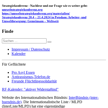
Strategiekonferenz - Nachlese und zur Frage wie es weiter geht:
umweltstrategiekonferenz.org
https://umweltstrategiekonferenz.org/materialien/
Strategiekonferenz 20.4 – 21.4.2024 in Potsdam: Arbeiter- und
Umweltbewegung: Gemeinsam – Weltweit
Finde
Suche
nach:
Impressum / Datenschutz
Kalender
Für Geflüchtete
Pro Asyl Essen
Antirassismus-Telefon.de
Freunde Flüchtlingssolidarität
RF-Kalender: "aktiver Widersta8ind"
Website des Internationalistischen Bündnis:
InterBündnis (inter-
buendnis.de)
. Die Internationalistische Liste / MLPD
(InterListe/MLPD) hat eine eigenständige