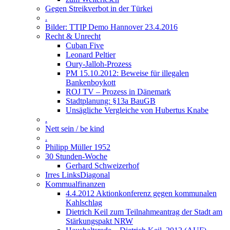
Gegen Streikverbot in der Türkei
.
Bilder: TTIP Demo Hannover 23.4.2016
Recht & Unrecht
Cuban Five
Leonard Peltier
Oury-Jalloh-Prozess
PM 15.10.2012: Beweise für illegalen
Bankenboykott
ROJ TV – Prozess in Dänemark
Stadtplanung: §13a BauGB
Unsägliche Vergleiche von Hubertus Knabe
.
Nett sein / be kind
.
Philipp Müller 1952
30 Stunden-Woche
Gerhard Schweizerhof
Irres LinksDiagonal
Kommualfinanzen
4.4.2012 Aktionkonferenz gegen kommunalen
Kahlschlag
Dietrich Keil zum Teilnahmeantrag der Stadt am
Stärkungspakt NRW