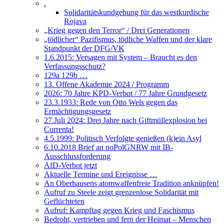
.
Solidaritätskundgebung für das westkurdische
Rojava
„Krieg gegen den Terror“ / Drei Generationen
„tödlicher“ Pazifismus, tödliche Waffen und der klare
Standpunkt der DFG/VK
1.6.2015: Versagen mit System – Braucht es den
Verfassungsschutz?
129a 129b …
13. Offene Akademie 2024 / Programm
2026: 70 Jahre KPD-Verbot / 77 Jahre Grundgesetz
23.3.1933: Rede von Otto Wels gegen das
Ermächtigungsgesetz
27.Juli 2024: Drei Jahre nach Giftmüllexplosion bei
Currenta!
4.5.1999: Politisch Verfolgte genießen (k)ein Asyl
6.10.2018 Brief an noPolGNRW mit IB-
Ausschlussforderung
AfD-Verbot jetzt
Aktuelle Termine und Ereignisse …
An Oberhausens atomwaffenfreie Tradition anknüpfen!
Aufruf zu Steele zeigt grenzenlose Solidarität mit
Geflüchteten
Aufruf: Kampftag gegen Krieg und Faschismus
Bedroht, vertrieben und fern der Heimat – Menschen