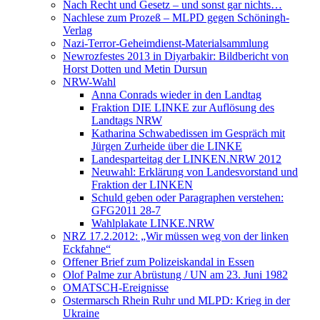
Nach Recht und Gesetz – und sonst gar nichts…
Nachlese zum Prozeß – MLPD gegen Schöningh-
Verlag
Nazi-Terror-Geheimdienst-Materialsammlung
Newrozfestes 2013 in Diyarbakir: Bildbericht von
Horst Dotten und Metin Dursun
NRW-Wahl
Anna Conrads wieder in den Landtag
Fraktion DIE LINKE zur Auflösung des
Landtags NRW
Katharina Schwabedissen im Gespräch mit
Jürgen Zurheide über die LINKE
Landesparteitag der LINKEN.NRW 2012
Neuwahl: Erklärung von Landesvorstand und
Fraktion der LINKEN
Schuld geben oder Paragraphen verstehen:
GFG2011 28-7
Wahlplakate LINKE.NRW
NRZ 17.2.2012: „Wir müssen weg von der linken
Eckfahne“
Offener Brief zum Polizeiskandal in Essen
Olof Palme zur Abrüstung / UN am 23. Juni 1982
OMATSCH-Ereignisse
Ostermarsch Rhein Ruhr und MLPD: Krieg in der
Ukraine