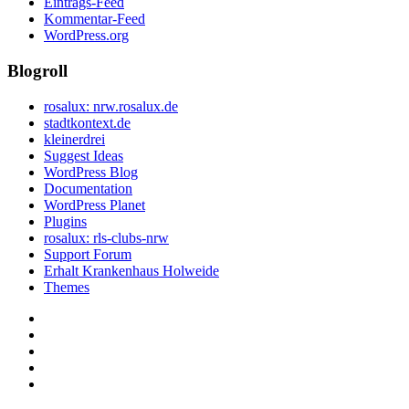
Eintrags-Feed
Kommentar-Feed
WordPress.org
Blogroll
rosalux: nrw.rosalux.de
stadtkontext.de
kleinerdrei
Suggest Ideas
WordPress Blog
Documentation
WordPress Planet
Plugins
rosalux: rls-clubs-nrw
Support Forum
Erhalt Krankenhaus Holweide
Themes
Startseite
Datenschutzerklärung
Privatsphäre-
Einstellungen
Historie
ändern
der
Einwilligungen
Privatsphäre-
widerrufen