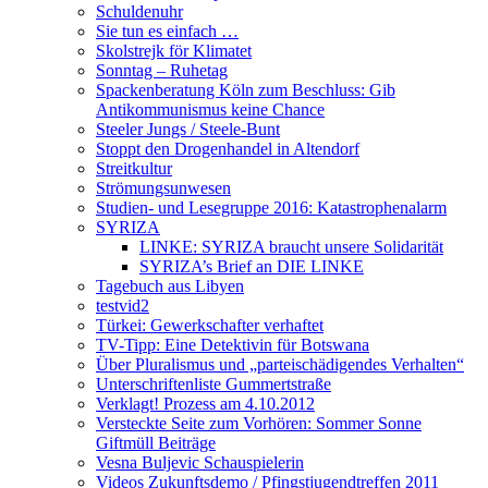
Schuldenuhr
Sie tun es einfach …
Skolstrejk för Klimatet
Sonntag – Ruhetag
Spackenberatung Köln zum Beschluss: Gib
Antikommunismus keine Chance
Steeler Jungs / Steele-Bunt
Stoppt den Drogenhandel in Altendorf
Streitkultur
Strömungsunwesen
Studien- und Lesegruppe 2016: Katastrophenalarm
SYRIZA
LINKE: SYRIZA braucht unsere Solidarität
SYRIZA’s Brief an DIE LINKE
Tagebuch aus Libyen
testvid2
Türkei: Gewerkschafter verhaftet
TV-Tipp: Eine Detektivin für Botswana
Über Pluralismus und „parteischädigendes Verhalten“
Unterschriftenliste Gummertstraße
Verklagt! Prozess am 4.10.2012
Versteckte Seite zum Vorhören: Sommer Sonne
Giftmüll Beiträge
Vesna Buljevic Schauspielerin
Videos Zukunftsdemo / Pfingstjugendtreffen 2011