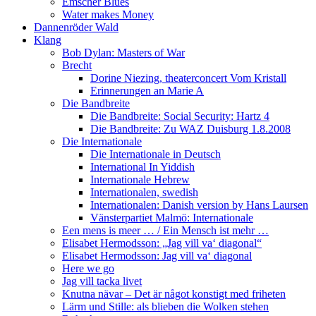
Emscher Blues
Water makes Money
Dannenröder Wald
Klang
Bob Dylan: Masters of War
Brecht
Dorine Niezing, theaterconcert Vom Kristall
Erinnerungen an Marie A
Die Bandbreite
Die Bandbreite: Social Security: Hartz 4
Die Bandbreite: Zu WAZ Duisburg 1.8.2008
Die Internationale
Die Internationale in Deutsch
International In Yiddish
Internationale Hebrew
Internationalen, swedish
Internationalen: Danish version by Hans Laursen
Vänsterpartiet Malmö: Internationale
Een mens is meer … / Ein Mensch ist mehr …
Elisabet Hermodsson: „Jag vill va‘ diagonal“
Elisabet Hermodsson: Jag vill va‘ diagonal
Here we go
Jag vill tacka livet
Knutna nävar – Det är något konstigt med friheten
Lärm und Stille: als blieben die Wolken stehen