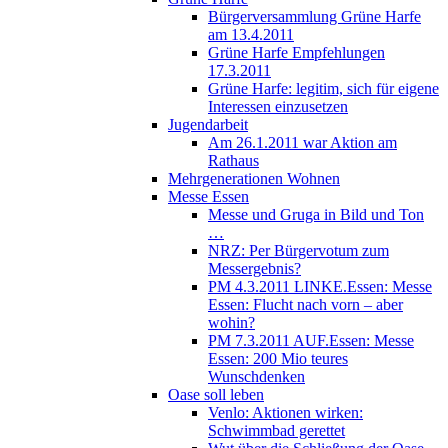
Bürgerversammlung Grüne Harfe
am 13.4.2011
Grüne Harfe Empfehlungen
17.3.2011
Grüne Harfe: legitim, sich für eigene
Interessen einzusetzen
Jugendarbeit
Am 26.1.2011 war Aktion am
Rathaus
Mehrgenerationen Wohnen
Messe Essen
Messe und Gruga in Bild und Ton
…
NRZ: Per Bürgervotum zum
Messergebnis?
PM 4.3.2011 LINKE.Essen: Messe
Essen: Flucht nach vorn – aber
wohin?
PM 7.3.2011 AUF.Essen: Messe
Essen: 200 Mio teures
Wunschdenken
Oase soll leben
Venlo: Aktionen wirken:
Schwimmbad gerettet