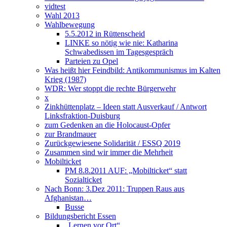
vidtest
Wahl 2013
Wahlbewegung
5.5.2012 in Rüttenscheid
LINKE so nötig wie nie: Katharina
Schwabedissen im Tagesgespräch
Parteien zu Opel
Was heißt hier Feindbild: Antikommunismus im Kalten
Krieg (1987)
WDR: Wer stoppt die rechte Bürgerwehr
x
Zinkhüttenplatz – Ideen statt Ausverkauf / Antwort
Linksfraktion-Duisburg
zum Gedenken an die Holocaust-Opfer
zur Brandmauer
Zurückgewiesene Solidarität / ESSQ 2019
Zusammen sind wir immer die Mehrheit
Mobilticket
PM 8.8.2011 AUF: „Mobilticket“ statt
Sozialticket
Nach Bonn: 3.Dez 2011: Truppen Raus aus
Afghanistan…
Busse
Bildungsbericht Essen
„Lernen vor Ort“