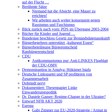
auf der Flucht …
Berühmte Sätze
Niemand hat die Absicht, eine Mauer zu
errichten!
Wir arbeiten auch weiter konsequent gegen
Rassismus und Faschismus
Blick zurück nach vorn: PDS im Übergang 2003-2004
Bücher für Kinder und Jugend …
Bundestag beschloss Gesetz zur Bestandsdatenauskunft
Bürgerbegehren unterstützt „kulturgut Essen“
Bürgerbeteiligung Bürgerentscheid
Ratsbürgerentscheid
CDU
Antikommunismus pur: Anti-LINKES Flugblatt
der CDU-OMV
Demonstrantion in Antalya: Hükümet Istafa
Deutsche Linkspartei und SP profitieren von
Zusammenarbeit
Dobrindt nervt
Dokumentiert: Thesenpapier Linke
Einwanderungspolitik
Dr. Daniele Ganser: Regime-Change in der Ukraine?
Entwurf NFB AKT 2026
Europa
Gabi Zimmer zur EU-2020-Strategie / Armut in