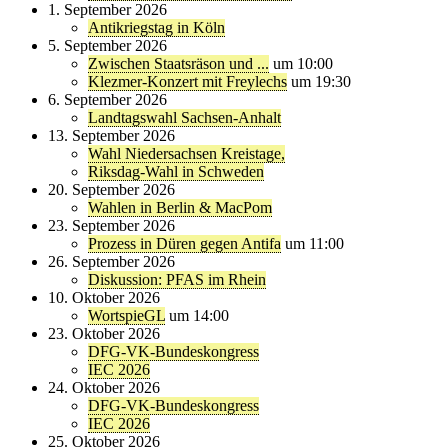
1. September 2026
Antikriegstag in Köln
5. September 2026
Zwischen Staatsräson und ...
um 10:00
Klezmer-Konzert mit Freylechs
um 19:30
6. September 2026
Landtagswahl Sachsen-Anhalt
13. September 2026
Wahl Niedersachsen Kreistage,
Riksdag-Wahl in Schweden
20. September 2026
Wahlen in Berlin & MacPom
23. September 2026
Prozess in Düren gegen Antifa
um 11:00
26. September 2026
Diskussion: PFAS im Rhein
10. Oktober 2026
WortspieGL
um 14:00
23. Oktober 2026
DFG-VK-Bundeskongress
IEC 2026
24. Oktober 2026
DFG-VK-Bundeskongress
IEC 2026
25. Oktober 2026