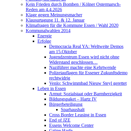
Kein Frieden durch Bomben / Kölner Ostermarsch-
Reden am 4.4.2026
Klage gegen Meinungsmacher
Klausurtagung 11. & 12. Januar
Klimafragen für die Kommune Essen / Wahl 2020
Kommunalwahlen 2014
Energie
Erfolge
Democracia Real YA: Weltweite Demos
am 15.Oktober
Jugendzentrum Essen wird nicht ohne
Widerstand geschlossen…
Naziführer machte eine Kehrtwende
Polizeiauflagen für Essener Zukunftsdemo
rechtwidrig
Venlo: Schwimmbad Nieuw Steyl gerettet
Leben in Essen
Armut: Sozialstaat oder Barmherzigkeit
Bildungspaket – Hartz IV
Bürgerbeteiligung
Sparhaushalt
Cross Border Leasing in Essen
End of JZE
Essens Welcome Center
Grüne Harfe