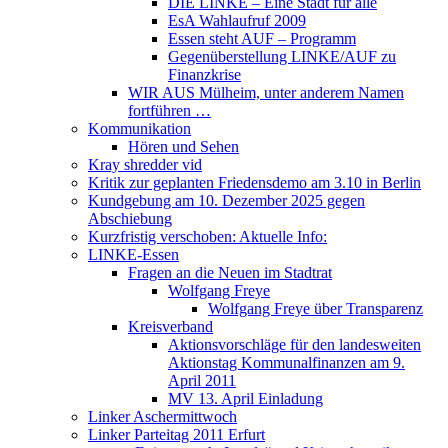
DIE LINKE – Eine Stadt für alle
EsA Wahlaufruf 2009
Essen steht AUF – Programm
Gegenüberstellung LINKE/AUF zu
Finanzkrise
WIR AUS Mülheim, unter anderem Namen
fortführen …
Kommunikation
Hören und Sehen
Kray shredder vid
Kritik zur geplanten Friedensdemo am 3.10 in Berlin
Kundgebung am 10. Dezember 2025 gegen
Abschiebung
Kurzfristig verschoben: Aktuelle Info:
LINKE-Essen
Fragen an die Neuen im Stadtrat
Wolfgang Freye
Wolfgang Freye über Transparenz
Kreisverband
Aktionsvorschläge für den landesweiten
Aktionstag Kommunalfinanzen am 9.
April 2011
MV 13. April Einladung
Linker Aschermittwoch
Linker Parteitag 2011 Erfurt