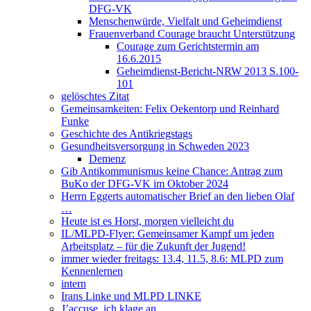
DFG-VK
Menschenwürde, Vielfalt und Geheimdienst
Frauenverband Courage braucht Unterstützung
Courage zum Gerichtstermin am
16.6.2015
Geheimdienst-Bericht-NRW 2013 S.100-
101
gelöschtes Zitat
Gemeinsamkeiten: Felix Oekentorp und Reinhard
Funke
Geschichte des Antikriegstags
Gesundheitsversorgung in Schweden 2023
Demenz
Gib Antikommunismus keine Chance: Antrag zum
BuKo der DFG-VK im Oktober 2024
Herrn Eggerts automatischer Brief an den lieben Olaf
…
Heute ist es Horst, morgen vielleicht du
IL/MLPD-Flyer: Gemeinsamer Kampf um jeden
Arbeitsplatz – für die Zukunft der Jugend!
immer wieder freitags: 13.4, 11.5, 8.6: MLPD zum
Kennenlernen
intern
Irans Linke und MLPD LINKE
J’accuse, ich klage an