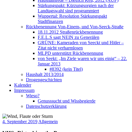
Haushaltsrede – Dietrich Keil, 2012 (AUF)
Stärkungspakt: Kürzungsorgien nach der
Landtagswahl sind programmiert
Wuppertal: Resolution Stärkungspakt
Stadtfinanzen
Rückbenennung Von-Einem- und Von-Seeck-Straße
18.11.2012 Straßenrückbenennung
F.E.L.S sagt NEIN zu Generälen
GRÜNE: Kameraden von Seeckt und Hitler –
Zitat nicht verharmlosen
MLPD unterstützt Rückbenennung
von Seekt: „Im Ziele waren wir uns einig“ – 22.
Januar 2013
#8392 (kein Titel)
Haushalt 2013/2014
Drogengeschichten
Kalender
Impressum
Wieso?
Genusssucht und Wissbegierde
Datenschutzerklärung
4. September 2019
Allgemein