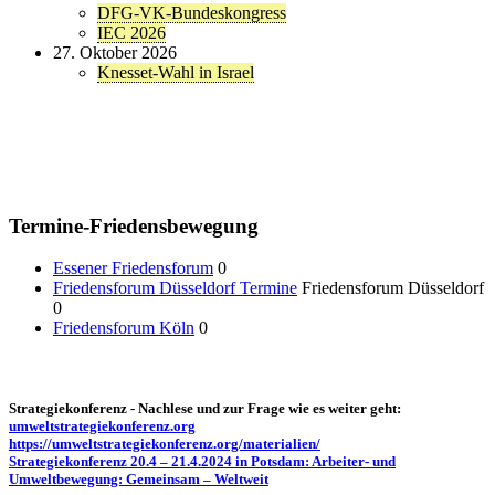
DFG-VK-Bundeskongress
IEC 2026
27. Oktober 2026
Knesset-Wahl in Israel
Termine-Friedensbewegung
Essener Friedensforum
0
Friedensforum Düsseldorf Termine
Friedensforum Düsseldorf
0
Friedensforum Köln
0
Strategiekonferenz - Nachlese und zur Frage wie es weiter geht:
umweltstrategiekonferenz.org
https://umweltstrategiekonferenz.org/materialien/
Strategiekonferenz 20.4 – 21.4.2024 in Potsdam: Arbeiter- und
Umweltbewegung: Gemeinsam – Weltweit