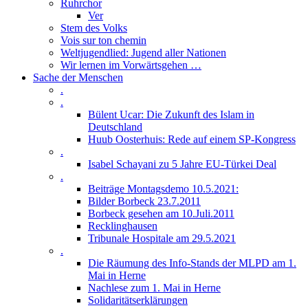
Ruhrchor
Ver
Stem des Volks
Vois sur ton chemin
Weltjugendlied: Jugend aller Nationen
Wir lernen im Vorwärtsgehen …
Sache der Menschen
.
.
Bülent Ucar: Die Zukunft des Islam in
Deutschland
Huub Oosterhuis: Rede auf einem SP-Kongress
.
Isabel Schayani zu 5 Jahre EU-Türkei Deal
.
Beiträge Montagsdemo 10.5.2021:
Bilder Borbeck 23.7.2011
Borbeck gesehen am 10.Juli.2011
Recklinghausen
Tribunale Hospitale am 29.5.2021
.
Die Räumung des Info-Stands der MLPD am 1.
Mai in Herne
Nachlese zum 1. Mai in Herne
Solidaritätserklärungen