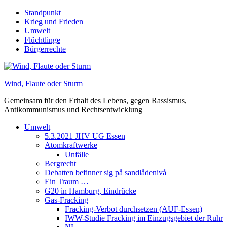
Skip
Standpunkt
to
Krieg und Frieden
content
Umwelt
Flüchtlinge
Bürgerrechte
Wind, Flaute oder Sturm
Gemeinsam für den Erhalt des Lebens, gegen Rassismus,
Antikommunismus und Rechtsentwicklung
Umwelt
5.3.2021 JHV UG Essen
Atomkraftwerke
Unfälle
Bergrecht
Debatten befinner sig på sandlådenivå
Ein Traum …
G20 in Hamburg, Eindrücke
Gas-Fracking
Fracking-Verbot durchsetzen (AUF-Essen)
IWW-Studie Fracking im Einzugsgebiet der Ruhr