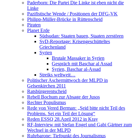
Paderborn: Die Partei Die Linke ist eben nicht die
Linke
Pazifistische Wende / Positionen der DFG-VK
Philipp-Müller-Brücke in Rüttenscheid
Piraten
Planet Erde
Südsudan: Staaten bauen, Staaten zerstören
SvD-Reportage: Krisengeschütteltes
Griechenland
Syrien
Brutale Massaker in Syrien
Gespräch mit Baschar al Assad
Syrien, Baschar al-Assad
Streiks weltweit…
Politischer Aschermittwoch der MLPD in
Gelsenkirchen 2011
Ratsbürgerentscheid
Rebell Bochum zur Absage der Jusos
Rechter Populismus
Rede von Vered Berman: „Seid bitte nicht Teil des
Problems. Sei ein Teil der Lösung“
Reden ESSQ 28.April 2012 in Kray
RF-Interview mit Stefan Engel und Gabi Gärtner zum
Wechsel in der MLPD
Ruhrbarone: Tiefpunkt des Journalismus