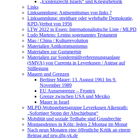
„Existenzrecht Israels“ und Kriegsrhetorik
Links
Linksammlung: Antisemitismus von links ?
Linksammlung: streitbare oder wehrhafte Demokratie,
KPD-Verbot von 1956
LTW 2022 in Essen: Internationalistische Liste / MLPD
Ludo Martens: Lenins sogenanntes Testament
Mao / China / Kulturrevolution
Materialien Antikommunismus
Materialien zur Gummertstr
Materialien zur Sondermüllverbrennungsanlage
(SMVA) von Currenta in Leverkusen / Antrag auf
Stilllegung
Mauern und Grenzen
Berliner Mauer: 13. August 1961 bis 9.
November 1989
EU Aussengrenze – Frontex
Grenze zwischen USA und Mexiko
Mauer in Israel
MLPD-Wohngebietsgruppe Leverkusen Alkenrath:
„Sofortiger Stopp der Abschiebung“
Mobilität und soziale Teilhabe sind Grundrechte
Montagsdemos in Köln: Jeden 2.Montag im Monat
Nach neun Monaten eine öffentliche Kritik an einem
Beitrag auf nrw.dfg-vk.de