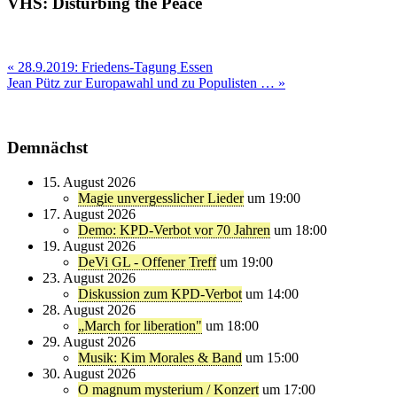
VHS: Disturbing the Peace
Beitragsnavigation
« 28.9.2019: Friedens-Tagung Essen
Jean Pütz zur Europawahl und zu Populisten … »
Demnächst
15. August 2026
Magie unvergesslicher Lieder
um 19:00
17. August 2026
Demo: KPD-Verbot vor 70 Jahren
um 18:00
19. August 2026
DeVi GL - Offener Treff
um 19:00
23. August 2026
Diskussion zum KPD-Verbot
um 14:00
28. August 2026
„March for liberation"
um 18:00
29. August 2026
Musik: Kim Morales & Band
um 15:00
30. August 2026
O magnum mysterium / Konzert
um 17:00