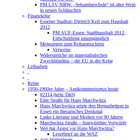
PM LSV-NRW: „Sekundarschule“ ist alter Wein
in neuen Schläuchen
Finanzkrise
Essener Stadtrat: Dietrich Keil zum Haushalt
2012
PM AUF-Essen: Stadthaushalt 2012:
Entschuldung unumgänglich
Meinungen zum Rettungsschirm
Verweise
Widersprüche im imperialistischen
Zweckbündnis – die EU in der Krise
Leiharbeit
.
.
Rente
1950-1960er Jahre – Antikommunismus heute
#2114 (kein Titel)
Eine Straße für Hans Marchwitza
Hans Marchwitza setzte den Bergarbeitern in
Essen ein literarisches Denkmal
Linke Literatur und Medien vor 90 Jahren
Marchwitza-Straße – fragwürdige Vorwürfe
Wer hat Angst vor Hans Marchwitza?
Leserbrief an die WAZ
zum Weiterlesen