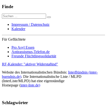
Finde
Suche
nach:
Impressum / Datenschutz
Kalender
Für Geflüchtete
Pro Asyl Essen
Antirassismus-Telefon.de
Freunde Flüchtlingssolidarität
RF-Kalender: "aktiver Widersta8ind"
Website des Internationalistischen Bündnis:
InterBündnis (inter-
buendnis.de)
. Die Internationalistische Liste / MLPD
(InterListe/MLPD) hat eine eigenständige
Homepage (
inter-liste.de)
Schlagwörter