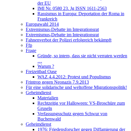
der EU
IMI Nr. 0580 23. Jg ISSN 1611-2563
Rassismus in Europa: Deportation der Roma in
Frankreich
Europawahl 2014
Extremismus-Debatte im Integrationsrat
Extremismus-Debatte im Integrationsrat
Fahnenverbot der Polizei erfolgreich bekämpft
Ffp
Frage
Gründe, so intern, dass sie nicht verraten werden
…
Warum ?
Freizeitbad Oase
WAZ 4.4.2012: Protest und Populismus
Frintrop gegen Neonazis 7.9.2013
Für eine solidarische und weltoffene Migrationspolitik!
Geheimdienst
Materialien
Rechtzeitig vor Halloween: VS-Broschüre zum
Gruseln
Verfassungsschutz gegen Schwur von
Buchenwald
Geheimdienst
1976: Friedensforscher gegen Diffamierung der