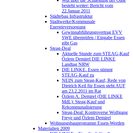
Wut über die Schließung der Oase
besteht weiter: Bericht vom
22.Januar 2011
Städtebau Infrastruktur
Stadtwerke/Kommunale
Energieversorgung
Gewinnabführungsvertrag EVV
SWE überprüfen / Eingabe Essen
gibt Gas
Steag-Deal
Aktuelle Stunde zum STEAG-Kauf
Özlem Demirel DIE LINKE
Landtag NRW
DIE LINKE. Essen stimmt
STEAG-Kauf zu
NEIN zum Steag-Kauf, Rede von
Dietrich Keil für Essen steht AUF
am 23.2.2011 im Rat
Özlem A. Demirel (DIE LINKE
MdL): Steag-Kauf und
Rekommunalisierung
Steag-Deal: Kontroverse Wolfgang
Freye und Özlem Demirel
Wohnungsbauprogramm Essen-Werden
Materialien 2009