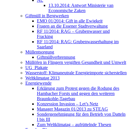
NL
13.10.2014: Antwort Ministerie van
Economische Zaken
Giftmüll in Bergwerken
EMO 01/2014: Gift in alle Ewigkeit
Fragen an die Essener Stadtverwaltung
RF 11/2014: RAG – Grubenwasser und
Fracking
RF 11/2014: RAG: Grubenwasserhaltung im
Saarland
Müllentsorgung
Giftmüllverbrennung
Müllöfen in Flingern vergiften Gesundheit und Umwelt
UG_Plakate
Wasserstoff: Klimaneutrale Energieimporte sicherstellen
Weltklimatag 2013
Energiewende
Erklärung zum Protest gegen die Rodung des
Hambacher Forsts und gegen den weiteren
Braunkohle-Tagebau
Konzession Invasion – Let’s Netz
Manager Magazin 01/2013 zu STEAG
Sondergenehmigung für den Betrieb von Datteln
I bis III
Zum Weltklimatag – aufrüttelnde Thesen