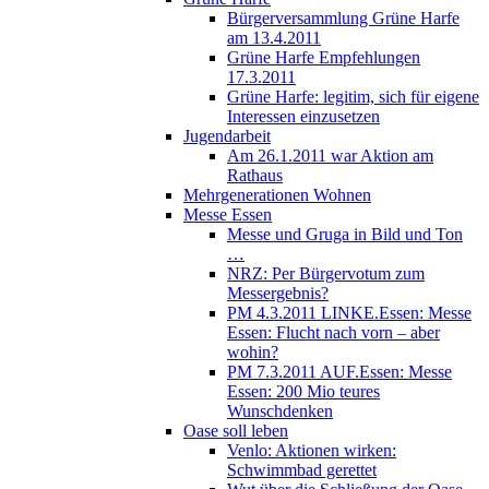
Bürgerversammlung Grüne Harfe
am 13.4.2011
Grüne Harfe Empfehlungen
17.3.2011
Grüne Harfe: legitim, sich für eigene
Interessen einzusetzen
Jugendarbeit
Am 26.1.2011 war Aktion am
Rathaus
Mehrgenerationen Wohnen
Messe Essen
Messe und Gruga in Bild und Ton
…
NRZ: Per Bürgervotum zum
Messergebnis?
PM 4.3.2011 LINKE.Essen: Messe
Essen: Flucht nach vorn – aber
wohin?
PM 7.3.2011 AUF.Essen: Messe
Essen: 200 Mio teures
Wunschdenken
Oase soll leben
Venlo: Aktionen wirken:
Schwimmbad gerettet