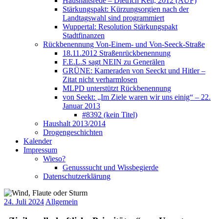
Haushaltsrede – Dietrich Keil, 2012 (AUF)
Stärkungspakt: Kürzungsorgien nach der
Landtagswahl sind programmiert
Wuppertal: Resolution Stärkungspakt
Stadtfinanzen
Rückbenennung Von-Einem- und Von-Seeck-Straße
18.11.2012 Straßenrückbenennung
F.E.L.S sagt NEIN zu Generälen
GRÜNE: Kameraden von Seeckt und Hitler –
Zitat nicht verharmlosen
MLPD unterstützt Rückbenennung
von Seekt: „Im Ziele waren wir uns einig“ – 22.
Januar 2013
#8392 (kein Titel)
Haushalt 2013/2014
Drogengeschichten
Kalender
Impressum
Wieso?
Genusssucht und Wissbegierde
Datenschutzerklärung
24. Juli 2024
Allgemein