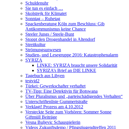
Schuldenuhr
Sie tun es einfach …
Skolstrejk för Klimatet
Sonntag – Ruhetag
Spackenberatung Köln zum Beschluss: Gib
Antikommunismus keine Chance
Steeler Jungs / Steele-Bunt
Stoppt den Drogenhandel in Altendorf
Streitkultur
Strömungsunwesen
Studien- und Lesegruppe 2016: Katastrophenalarm
SYRIZA
LINKE: SYRIZA braucht unsere Solidarität
SYRIZA’s Brief an DIE LINKE
Tagebuch aus Libyen
testvid2
Türkei: Gewerkschafter verhaftet
TV-Tipp: Eine Detektivin für Botswana
Über Pluralismus und „parteischädigendes Verhalten“
Unterschriftenliste Gummertstraße
Verklagt! Prozess am 4.10.2012
Versteckte Seite zum Vorhören: Sommer Sonne
Giftmüll Beiträge
Vesna Buljevic Schauspielerin
Videos Zukunftsdemo / Pfingstjugendtreffen 2011