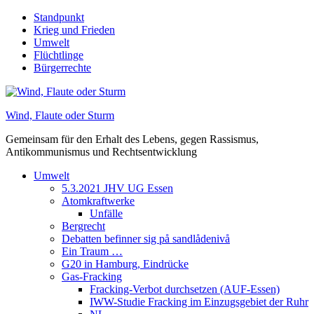
Skip
Standpunkt
to
Krieg und Frieden
content
Umwelt
Flüchtlinge
Bürgerrechte
Wind, Flaute oder Sturm
Gemeinsam für den Erhalt des Lebens, gegen Rassismus,
Antikommunismus und Rechtsentwicklung
Umwelt
5.3.2021 JHV UG Essen
Atomkraftwerke
Unfälle
Bergrecht
Debatten befinner sig på sandlådenivå
Ein Traum …
G20 in Hamburg, Eindrücke
Gas-Fracking
Fracking-Verbot durchsetzen (AUF-Essen)
IWW-Studie Fracking im Einzugsgebiet der Ruhr