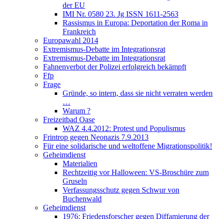
der EU
IMI Nr. 0580 23. Jg ISSN 1611-2563
Rassismus in Europa: Deportation der Roma in
Frankreich
Europawahl 2014
Extremismus-Debatte im Integrationsrat
Extremismus-Debatte im Integrationsrat
Fahnenverbot der Polizei erfolgreich bekämpft
Ffp
Frage
Gründe, so intern, dass sie nicht verraten werden
…
Warum ?
Freizeitbad Oase
WAZ 4.4.2012: Protest und Populismus
Frintrop gegen Neonazis 7.9.2013
Für eine solidarische und weltoffene Migrationspolitik!
Geheimdienst
Materialien
Rechtzeitig vor Halloween: VS-Broschüre zum
Gruseln
Verfassungsschutz gegen Schwur von
Buchenwald
Geheimdienst
1976: Friedensforscher gegen Diffamierung der