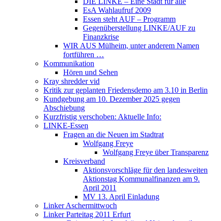
DIE LINKE – Eine Stadt für alle
EsA Wahlaufruf 2009
Essen steht AUF – Programm
Gegenüberstellung LINKE/AUF zu
Finanzkrise
WIR AUS Mülheim, unter anderem Namen
fortführen …
Kommunikation
Hören und Sehen
Kray shredder vid
Kritik zur geplanten Friedensdemo am 3.10 in Berlin
Kundgebung am 10. Dezember 2025 gegen
Abschiebung
Kurzfristig verschoben: Aktuelle Info:
LINKE-Essen
Fragen an die Neuen im Stadtrat
Wolfgang Freye
Wolfgang Freye über Transparenz
Kreisverband
Aktionsvorschläge für den landesweiten
Aktionstag Kommunalfinanzen am 9.
April 2011
MV 13. April Einladung
Linker Aschermittwoch
Linker Parteitag 2011 Erfurt