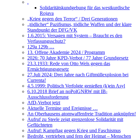
.
Solidaritätskundgebung für das westkurdische
Rojava
„Krieg gegen den Terror“ / Drei Generationen
„tödlicher“ Pazifismus, tödliche Waffen und der klare
Standpunkt der DFG/VK
1.6.2015: Versagen mit System – Braucht es den
Verfassungsschutz?
129a 129b …
13. Offene Akademie 2024 / Programm
2026: 70 Jahre KPD-Verbot / 77 Jahre Grundgesetz
23.3.1933: Rede von Otto Wels gegen das
Ermächtigungsgesetz
27.Juli 2024: Drei Jahre nach Giftmüllexplosion bei
Currenta!
4.5.1999: Politisch Verfolgte genießen (k)ein Asyl
6.10.2018 Brief an noPolGNRW mit IB-
Ausschlussforderung
AfD-Verbot jetzt
Aktuelle Termine und Ereignisse …
An Oberhausens atomwaffenfreie Tradition anknüpfen!
Aufruf zu Steele zeigt grenzenlose Solidarität mit
Geflüchteten
Aufruf: Kampftag gegen Krieg und Faschismus
Bedroht, vertrieben und fern der Heimat – Menschen