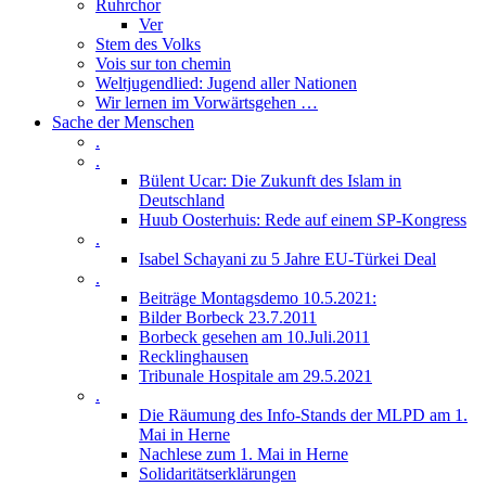
Ruhrchor
Ver
Stem des Volks
Vois sur ton chemin
Weltjugendlied: Jugend aller Nationen
Wir lernen im Vorwärtsgehen …
Sache der Menschen
.
.
Bülent Ucar: Die Zukunft des Islam in
Deutschland
Huub Oosterhuis: Rede auf einem SP-Kongress
.
Isabel Schayani zu 5 Jahre EU-Türkei Deal
.
Beiträge Montagsdemo 10.5.2021:
Bilder Borbeck 23.7.2011
Borbeck gesehen am 10.Juli.2011
Recklinghausen
Tribunale Hospitale am 29.5.2021
.
Die Räumung des Info-Stands der MLPD am 1.
Mai in Herne
Nachlese zum 1. Mai in Herne
Solidaritätserklärungen