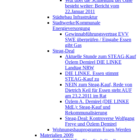
Wut über die Schließung der Oase
besteht weiter: Bericht vom
22.Januar 2011
Städtebau Infrastruktur
Stadtwerke/Kommunale
Energieversorgung
Gewinnabführungsvertrag EVV
SWE überprüfen / Eingabe Essen
gibt Gas
Steag-Deal
Aktuelle Stunde zum STEAG-Kauf
Özlem Demirel DIE LINKE
Landtag NRW
DIE LINKE. Essen stimmt
STEAG-Kauf zu
NEIN zum Steag-Kauf, Rede von
Dietrich Keil für Essen steht AUF
am 23.2.2011 im Rat
Özlem A. Demirel (DIE LINKE
MdL): Steag-Kauf und
Rekommunalisierung
Steag-Deal: Kontroverse Wolfgang
Freye und Özlem Demirel
Wohnungsbauprogramm Essen-Werden
Materialien 2009