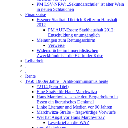
PM LSV-NRW: „Sekundarschule“ ist alter Wein
in neuen Schläuchen
Finanzkrise
Essener Stadtrat: Dietrich Keil zum Haushalt
2012
PM AUF-Essen: Stadthaushalt 2012:
Entschuldung unumgänglich
Meinungen zum Rettungsschirm
Verweise
Widersprüche im imperialistischen
Zweckbündnis – die EU in der Krise
Leiharbeit
.
.
Rente
1950-1960er Jahre – Antikommunismus heute
#2114 (kein Titel)
Eine Straße für Hans Marchwitza
Hans Marchwitza setzte den Bergarbeitern in
Essen ein literarisches Denkmal
Linke Literatur und Medien vor 90 Jahren
Marchwitza-Straße – fragwürdige Vorwürfe
Wer hat Angst vor Hans Marchwitza?
Leserbrief an die WAZ
zum Weiterlesen