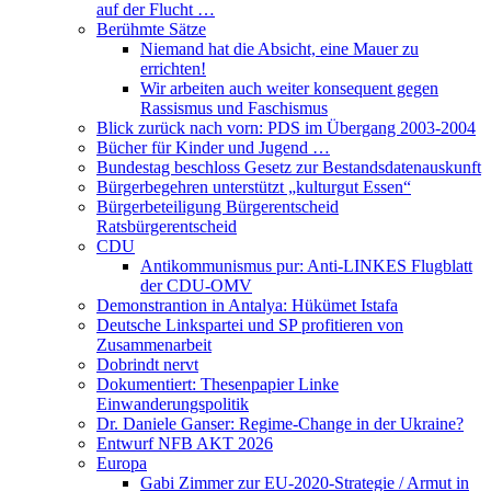
auf der Flucht …
Berühmte Sätze
Niemand hat die Absicht, eine Mauer zu
errichten!
Wir arbeiten auch weiter konsequent gegen
Rassismus und Faschismus
Blick zurück nach vorn: PDS im Übergang 2003-2004
Bücher für Kinder und Jugend …
Bundestag beschloss Gesetz zur Bestandsdatenauskunft
Bürgerbegehren unterstützt „kulturgut Essen“
Bürgerbeteiligung Bürgerentscheid
Ratsbürgerentscheid
CDU
Antikommunismus pur: Anti-LINKES Flugblatt
der CDU-OMV
Demonstrantion in Antalya: Hükümet Istafa
Deutsche Linkspartei und SP profitieren von
Zusammenarbeit
Dobrindt nervt
Dokumentiert: Thesenpapier Linke
Einwanderungspolitik
Dr. Daniele Ganser: Regime-Change in der Ukraine?
Entwurf NFB AKT 2026
Europa
Gabi Zimmer zur EU-2020-Strategie / Armut in