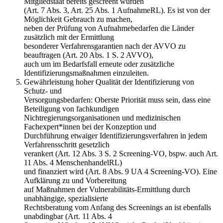
Mitgliedstaat bereits gescreent wurden
(Art. 7 Abs. 3, Art. 25 Abs. 1 AufnahmeRL). Es ist von der
Möglichkeit Gebrauch zu machen,
neben der Prüfung von Aufnahmebedarfen die Länder
zusätzlich mit der Ermittlung
besonderer Verfahrensgarantien nach der AVVO zu
beauftragen (Art. 20 Abs. 1 S. 2 AVVO),
auch um im Bedarfsfall erneute oder zusätzliche
Identifizierungsmaßnahmen einzuleiten.
Gewährleistung hoher Qualität der Identifizierung von
Schutz- und
Versorgungsbedarfen: Oberste Priorität muss sein, dass eine
Beteiligung von fachkundigen
Nichtregierungsorganisationen und medizinischen
Fachexpert*innen bei der Konzeption und
Durchführung etwaiger Identifizierungsverfahren in jedem
Verfahrensschritt gesetzlich
verankert (Art. 12 Abs. 3 S. 2 Screening-VO, bspw. auch Art.
11 Abs. 4 MenschenhandelRL)
und finanziert wird (Art. 8 Abs. 9 UA 4 Screening-VO). Eine
Aufklärung zu und Vorbereitung
auf Maßnahmen der Vulnerabilitäts-Ermittlung durch
unabhängige, spezialisierte
Rechtsberatung vom Anfang des Screenings an ist ebenfalls
unabdingbar (Art. 11 Abs. 4