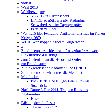
vidtest
Wahl 2013
Wahlbewegung
5.5.2012 in Rüttenscheid
LINKE so nötig wie nie: Katharina
Schwabedissen im Tagesgespräch
Parteien zu Opel
Was heißt hier Feindbild: Antikommunismus im Kalten
Krieg (1987)
WDR: Wer stoppt die rechte Bürgerwehr
x
Zinkhüttenplatz – Ideen statt Ausverkauf / Antwort
Linksfraktion-Duisburg
zum Gedenken an die Holocaust-Opfer
zur Brandmauer
Zurückgewiesene Solidarität / ESSQ 2019
Zusammen sind wir immer die Mehrheit
Mobilticket
PM 8.8.2011 AUF: „Mobilticket“ statt
Sozialticket
Nach Bonn: 3.Dez 2011: Truppen Raus aus
Afghanistan…
Busse
Bildungsbericht Essen
„Lernen vor Ort“