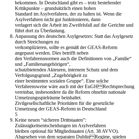
bekommen. In Deutschland gibt es – trotz bestehender
Kritikpunkte – grundsätzlich einen hohen
Standard im Asylverfahren, der zu halten ist. Wenn die
Asylverfahren nicht gut funktionieren, dann
verlagert sich die Arbeit im Zweifelsfall auf die Gerichte und
führt dort zu Überlastung.
Anpassung des deutschen Asylgesetzes: Statt das Asylgesetz
durch Streichungen zu
verkomplizieren, sollte es gemäß der GEAS-Reform
angepasst werden. Dies betrifft neben
den Verfahrensnormen auch die Definitionen von „Familie“
und „Familienangehörigen“,
schutzbietenden Akteuren, internem Schutz und dem
Verfolgungsgrund „Zugehörigkeit zu
einer bestimmten sozialen Gruppe“. Eine solche
Verfahrensweise wäre auch mit der EuGHRechtsprechung
vereinbar, insbesondere da die Reform ohnehin nationale
Umsetzungsspielräume beinhaltet.
Zivilgesellschaftliche Prioritäten für die gesetzliche
Umsetzung der GEAS-Reform in Deutschland
5
Keine neuen “sicheren Drittstaaten”:
Zulässigkeitsentscheidungen im Asylverfahren
bleiben optional für Mitgliedstaaten (Art. 38 AVVO).
Abgesehen von dem separaten DublinRegime, spielen