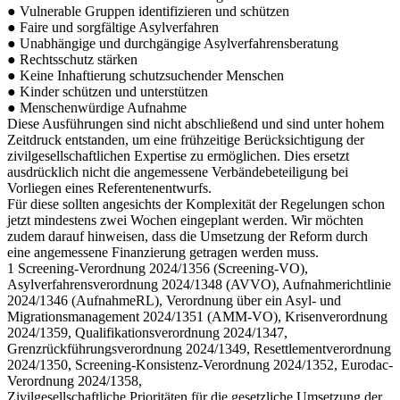
● Vulnerable Gruppen identifizieren und schützen
● Faire und sorgfältige Asylverfahren
● Unabhängige und durchgängige Asylverfahrensberatung
● Rechtsschutz stärken
● Keine Inhaftierung schutzsuchender Menschen
● Kinder schützen und unterstützen
● Menschenwürdige Aufnahme
Diese Ausführungen sind nicht abschließend und sind unter hohem
Zeitdruck entstanden, um eine frühzeitige Berücksichtigung der
zivilgesellschaftlichen Expertise zu ermöglichen. Dies ersetzt
ausdrücklich nicht die angemessene Verbändebeteiligung bei
Vorliegen eines Referentenentwurfs.
Für diese sollten angesichts der Komplexität der Regelungen schon
jetzt mindestens zwei Wochen eingeplant werden. Wir möchten
zudem darauf hinweisen, dass die Umsetzung der Reform durch
eine angemessene Finanzierung getragen werden muss.
1 Screening-Verordnung 2024/1356 (Screening-VO),
Asylverfahrensverordnung 2024/1348 (AVVO), Aufnahmerichtlinie
2024/1346 (AufnahmeRL), Verordnung über ein Asyl- und
Migrationsmanagement 2024/1351 (AMM-VO), Krisenverordnung
2024/1359, Qualifikationsverordnung 2024/1347,
Grenzrückführungsverordnung 2024/1349, Resettlementverordnung
2024/1350, Screening-Konsistenz-Verordnung 2024/1352, Eurodac-
Verordnung 2024/1358,
Zivilgesellschaftliche Prioritäten für die gesetzliche Umsetzung der