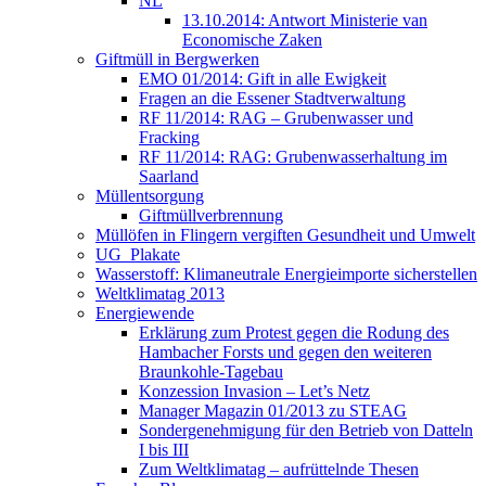
NL
13.10.2014: Antwort Ministerie van
Economische Zaken
Giftmüll in Bergwerken
EMO 01/2014: Gift in alle Ewigkeit
Fragen an die Essener Stadtverwaltung
RF 11/2014: RAG – Grubenwasser und
Fracking
RF 11/2014: RAG: Grubenwasserhaltung im
Saarland
Müllentsorgung
Giftmüllverbrennung
Müllöfen in Flingern vergiften Gesundheit und Umwelt
UG_Plakate
Wasserstoff: Klimaneutrale Energieimporte sicherstellen
Weltklimatag 2013
Energiewende
Erklärung zum Protest gegen die Rodung des
Hambacher Forsts und gegen den weiteren
Braunkohle-Tagebau
Konzession Invasion – Let’s Netz
Manager Magazin 01/2013 zu STEAG
Sondergenehmigung für den Betrieb von Datteln
I bis III
Zum Weltklimatag – aufrüttelnde Thesen