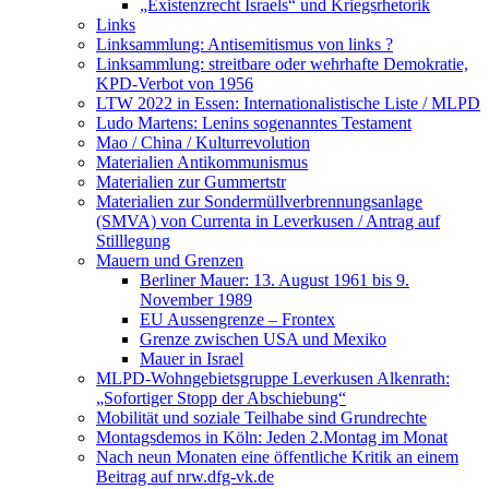
„Existenzrecht Israels“ und Kriegsrhetorik
Links
Linksammlung: Antisemitismus von links ?
Linksammlung: streitbare oder wehrhafte Demokratie,
KPD-Verbot von 1956
LTW 2022 in Essen: Internationalistische Liste / MLPD
Ludo Martens: Lenins sogenanntes Testament
Mao / China / Kulturrevolution
Materialien Antikommunismus
Materialien zur Gummertstr
Materialien zur Sondermüllverbrennungsanlage
(SMVA) von Currenta in Leverkusen / Antrag auf
Stilllegung
Mauern und Grenzen
Berliner Mauer: 13. August 1961 bis 9.
November 1989
EU Aussengrenze – Frontex
Grenze zwischen USA und Mexiko
Mauer in Israel
MLPD-Wohngebietsgruppe Leverkusen Alkenrath:
„Sofortiger Stopp der Abschiebung“
Mobilität und soziale Teilhabe sind Grundrechte
Montagsdemos in Köln: Jeden 2.Montag im Monat
Nach neun Monaten eine öffentliche Kritik an einem
Beitrag auf nrw.dfg-vk.de