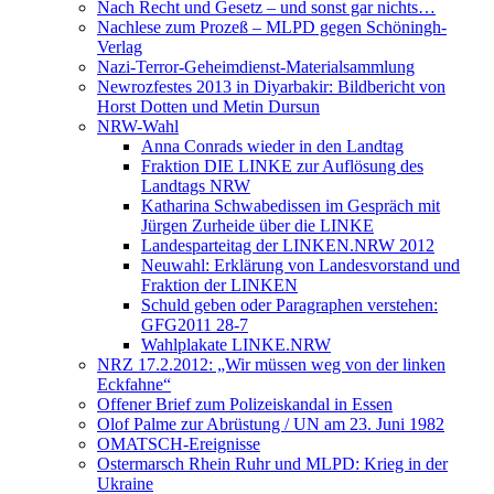
Nach Recht und Gesetz – und sonst gar nichts…
Nachlese zum Prozeß – MLPD gegen Schöningh-
Verlag
Nazi-Terror-Geheimdienst-Materialsammlung
Newrozfestes 2013 in Diyarbakir: Bildbericht von
Horst Dotten und Metin Dursun
NRW-Wahl
Anna Conrads wieder in den Landtag
Fraktion DIE LINKE zur Auflösung des
Landtags NRW
Katharina Schwabedissen im Gespräch mit
Jürgen Zurheide über die LINKE
Landesparteitag der LINKEN.NRW 2012
Neuwahl: Erklärung von Landesvorstand und
Fraktion der LINKEN
Schuld geben oder Paragraphen verstehen:
GFG2011 28-7
Wahlplakate LINKE.NRW
NRZ 17.2.2012: „Wir müssen weg von der linken
Eckfahne“
Offener Brief zum Polizeiskandal in Essen
Olof Palme zur Abrüstung / UN am 23. Juni 1982
OMATSCH-Ereignisse
Ostermarsch Rhein Ruhr und MLPD: Krieg in der
Ukraine