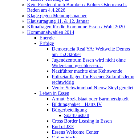
Kein Frieden durch Bomben / Kölner Ostermarsch-
Reden am 4.4.2026
Klage gegen Meinungsmacher
Klausurtagung 11. & 12. Januar
Klimafragen für die Kommune Essen / Wahl 2020
Kommunalwahlen 2014
Energie
Erfolge
Democracia Real YA: Weltweite Demos
am 15.Oktober
Jugendzentrum Essen wird nicht ohne
Widerstand geschlossen…
Naziführer machte eine Kehrtwende
Polizeiauflagen für Essener Zukunftsdemo
rechtwidrig
Venlo: Schwimmbad Nieuw Steyl gerettet
Leben in Essen
Armut: Sozialstaat oder Barmherzigkeit
Bildungspaket – Hartz IV
Bürgerbeteiligung
Sparhaushalt
Cross Border Leasing in Essen
End of JZE
Essens Welcome Center
Grüne Harfe