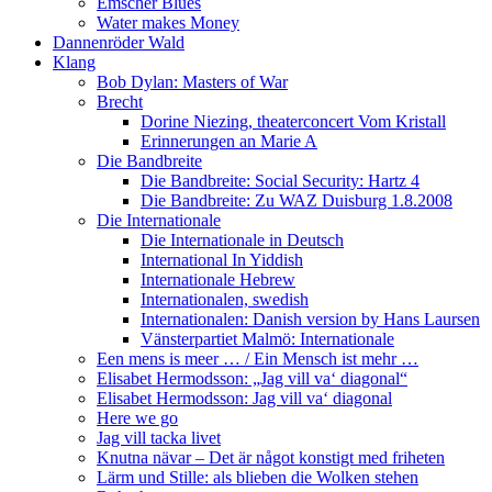
Emscher Blues
Water makes Money
Dannenröder Wald
Klang
Bob Dylan: Masters of War
Brecht
Dorine Niezing, theaterconcert Vom Kristall
Erinnerungen an Marie A
Die Bandbreite
Die Bandbreite: Social Security: Hartz 4
Die Bandbreite: Zu WAZ Duisburg 1.8.2008
Die Internationale
Die Internationale in Deutsch
International In Yiddish
Internationale Hebrew
Internationalen, swedish
Internationalen: Danish version by Hans Laursen
Vänsterpartiet Malmö: Internationale
Een mens is meer … / Ein Mensch ist mehr …
Elisabet Hermodsson: „Jag vill va‘ diagonal“
Elisabet Hermodsson: Jag vill va‘ diagonal
Here we go
Jag vill tacka livet
Knutna nävar – Det är något konstigt med friheten
Lärm und Stille: als blieben die Wolken stehen