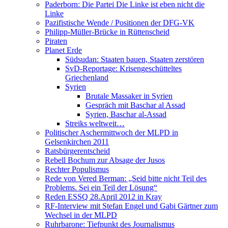
Paderborn: Die Partei Die Linke ist eben nicht die
Linke
Pazifistische Wende / Positionen der DFG-VK
Philipp-Müller-Brücke in Rüttenscheid
Piraten
Planet Erde
Südsudan: Staaten bauen, Staaten zerstören
SvD-Reportage: Krisengeschütteltes
Griechenland
Syrien
Brutale Massaker in Syrien
Gespräch mit Baschar al Assad
Syrien, Baschar al-Assad
Streiks weltweit…
Politischer Aschermittwoch der MLPD in
Gelsenkirchen 2011
Ratsbürgerentscheid
Rebell Bochum zur Absage der Jusos
Rechter Populismus
Rede von Vered Berman: „Seid bitte nicht Teil des
Problems. Sei ein Teil der Lösung“
Reden ESSQ 28.April 2012 in Kray
RF-Interview mit Stefan Engel und Gabi Gärtner zum
Wechsel in der MLPD
Ruhrbarone: Tiefpunkt des Journalismus