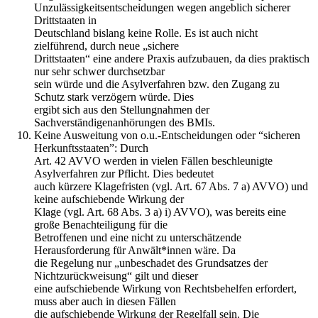
Unzulässigkeitsentscheidungen wegen angeblich sicherer
Drittstaaten in
Deutschland bislang keine Rolle. Es ist auch nicht
zielführend, durch neue „sichere
Drittstaaten“ eine andere Praxis aufzubauen, da dies praktisch
nur sehr schwer durchsetzbar
sein würde und die Asylverfahren bzw. den Zugang zu
Schutz stark verzögern würde. Dies
ergibt sich aus den Stellungnahmen der
Sachverständigenanhörungen des BMIs.
Keine Ausweitung von o.u.-Entscheidungen oder “sicheren
Herkunftsstaaten”: Durch
Art. 42 AVVO werden in vielen Fällen beschleunigte
Asylverfahren zur Pflicht. Dies bedeutet
auch kürzere Klagefristen (vgl. Art. 67 Abs. 7 a) AVVO) und
keine aufschiebende Wirkung der
Klage (vgl. Art. 68 Abs. 3 a) i) AVVO), was bereits eine
große Benachteiligung für die
Betroffenen und eine nicht zu unterschätzende
Herausforderung für Anwält*innen wäre. Da
die Regelung nur „unbeschadet des Grundsatzes der
Nichtzurückweisung“ gilt und dieser
eine aufschiebende Wirkung von Rechtsbehelfen erfordert,
muss aber auch in diesen Fällen
die aufschiebende Wirkung der Regelfall sein. Die