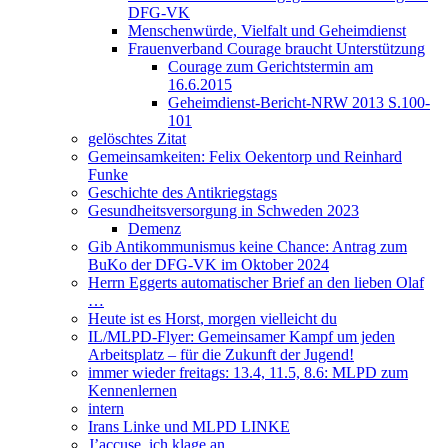
DFG-VK
Menschenwürde, Vielfalt und Geheimdienst
Frauenverband Courage braucht Unterstützung
Courage zum Gerichtstermin am
16.6.2015
Geheimdienst-Bericht-NRW 2013 S.100-
101
gelöschtes Zitat
Gemeinsamkeiten: Felix Oekentorp und Reinhard
Funke
Geschichte des Antikriegstags
Gesundheitsversorgung in Schweden 2023
Demenz
Gib Antikommunismus keine Chance: Antrag zum
BuKo der DFG-VK im Oktober 2024
Herrn Eggerts automatischer Brief an den lieben Olaf
…
Heute ist es Horst, morgen vielleicht du
IL/MLPD-Flyer: Gemeinsamer Kampf um jeden
Arbeitsplatz – für die Zukunft der Jugend!
immer wieder freitags: 13.4, 11.5, 8.6: MLPD zum
Kennenlernen
intern
Irans Linke und MLPD LINKE
J’accuse, ich klage an