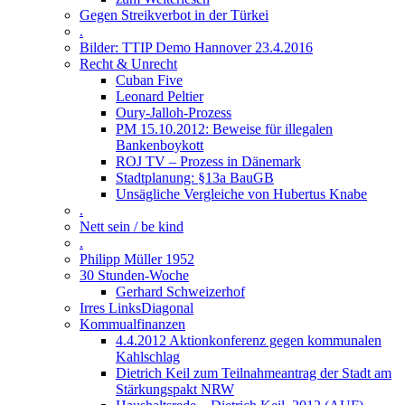
Gegen Streikverbot in der Türkei
.
Bilder: TTIP Demo Hannover 23.4.2016
Recht & Unrecht
Cuban Five
Leonard Peltier
Oury-Jalloh-Prozess
PM 15.10.2012: Beweise für illegalen
Bankenboykott
ROJ TV – Prozess in Dänemark
Stadtplanung: §13a BauGB
Unsägliche Vergleiche von Hubertus Knabe
.
Nett sein / be kind
.
Philipp Müller 1952
30 Stunden-Woche
Gerhard Schweizerhof
Irres LinksDiagonal
Kommualfinanzen
4.4.2012 Aktionkonferenz gegen kommunalen
Kahlschlag
Dietrich Keil zum Teilnahmeantrag der Stadt am
Stärkungspakt NRW