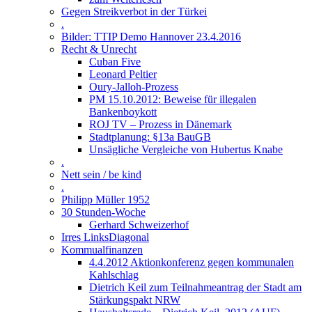
Gegen Streikverbot in der Türkei
.
Bilder: TTIP Demo Hannover 23.4.2016
Recht & Unrecht
Cuban Five
Leonard Peltier
Oury-Jalloh-Prozess
PM 15.10.2012: Beweise für illegalen
Bankenboykott
ROJ TV – Prozess in Dänemark
Stadtplanung: §13a BauGB
Unsägliche Vergleiche von Hubertus Knabe
.
Nett sein / be kind
.
Philipp Müller 1952
30 Stunden-Woche
Gerhard Schweizerhof
Irres LinksDiagonal
Kommualfinanzen
4.4.2012 Aktionkonferenz gegen kommunalen
Kahlschlag
Dietrich Keil zum Teilnahmeantrag der Stadt am
Stärkungspakt NRW