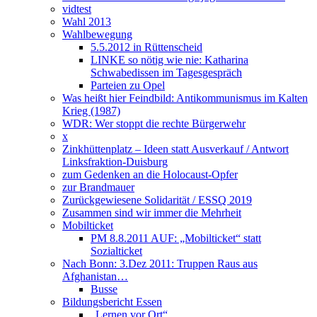
vidtest
Wahl 2013
Wahlbewegung
5.5.2012 in Rüttenscheid
LINKE so nötig wie nie: Katharina
Schwabedissen im Tagesgespräch
Parteien zu Opel
Was heißt hier Feindbild: Antikommunismus im Kalten
Krieg (1987)
WDR: Wer stoppt die rechte Bürgerwehr
x
Zinkhüttenplatz – Ideen statt Ausverkauf / Antwort
Linksfraktion-Duisburg
zum Gedenken an die Holocaust-Opfer
zur Brandmauer
Zurückgewiesene Solidarität / ESSQ 2019
Zusammen sind wir immer die Mehrheit
Mobilticket
PM 8.8.2011 AUF: „Mobilticket“ statt
Sozialticket
Nach Bonn: 3.Dez 2011: Truppen Raus aus
Afghanistan…
Busse
Bildungsbericht Essen
„Lernen vor Ort“