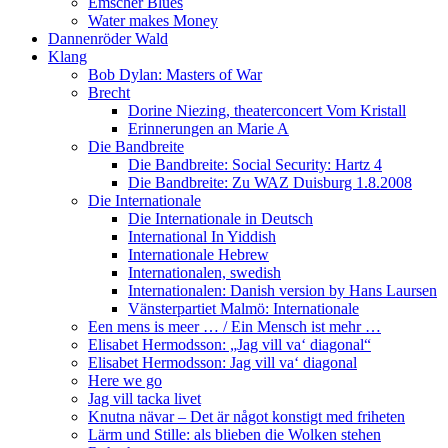
Emscher Blues
Water makes Money
Dannenröder Wald
Klang
Bob Dylan: Masters of War
Brecht
Dorine Niezing, theaterconcert Vom Kristall
Erinnerungen an Marie A
Die Bandbreite
Die Bandbreite: Social Security: Hartz 4
Die Bandbreite: Zu WAZ Duisburg 1.8.2008
Die Internationale
Die Internationale in Deutsch
International In Yiddish
Internationale Hebrew
Internationalen, swedish
Internationalen: Danish version by Hans Laursen
Vänsterpartiet Malmö: Internationale
Een mens is meer … / Ein Mensch ist mehr …
Elisabet Hermodsson: „Jag vill va‘ diagonal“
Elisabet Hermodsson: Jag vill va‘ diagonal
Here we go
Jag vill tacka livet
Knutna nävar – Det är något konstigt med friheten
Lärm und Stille: als blieben die Wolken stehen