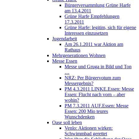
Bürgerversammlung Grüne Harfe
am 13.4.2011
Grüne Harfe Empfehlungen
17.3.2011
Grüne Harfe: legitim, sich für eigene
Interessen einzusetzen
Jugendarbeit
Am 26.1.2011 war Aktion am
Rathaus
Mehrgenerationen Wohnen
Messe Essen
Messe und Gruga in Bild und Ton
…
NRZ: Per Bürgervotum zum
Messergebnis?
PM 4.3.2011 LINKE.Essen: Messe
Essen: Flucht nach vorn – aber
wohin?
PM 7.3.2011 AUF.Essen: Messe
Essen: 200 Mio teures
Wunschdenken
Oase soll leben
Venlo: Aktionen wirken:
Schwimmbad gerettet