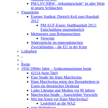
PM LSV-NRW: „Sekundarschule“ ist alter Wein
in neuen Schläuchen
Finanzkrise
Essener Stadtrat: Dietrich Keil zum Haushalt
2012
PM AUF-Essen: Stadthaushalt 2012:
Entschuldung unumgänglich
Meinungen zum Rettungsschirm
Verweise
Widersprüche im imperialistischen
Zweckbündnis – die EU in der Krise
Leiharbeit
.
.
Rente
1950-1960er Jahre – Antikommunismus heute
#2114 (kein Titel)
Eine Straße für Hans Marchwitza
Hans Marchwitza setzte den Bergarbeitern in
Essen ein literarisches Denkmal
Linke Literatur und Medien vor 90 Jahren
Marchwitza-Straße – fragwürdige Vorwürfe
Wer hat Angst vor Hans Marchwitza?
Leserbrief an die WAZ
zum Weiterlesen