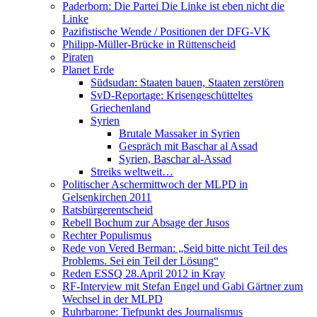
Paderborn: Die Partei Die Linke ist eben nicht die
Linke
Pazifistische Wende / Positionen der DFG-VK
Philipp-Müller-Brücke in Rüttenscheid
Piraten
Planet Erde
Südsudan: Staaten bauen, Staaten zerstören
SvD-Reportage: Krisengeschütteltes
Griechenland
Syrien
Brutale Massaker in Syrien
Gespräch mit Baschar al Assad
Syrien, Baschar al-Assad
Streiks weltweit…
Politischer Aschermittwoch der MLPD in
Gelsenkirchen 2011
Ratsbürgerentscheid
Rebell Bochum zur Absage der Jusos
Rechter Populismus
Rede von Vered Berman: „Seid bitte nicht Teil des
Problems. Sei ein Teil der Lösung“
Reden ESSQ 28.April 2012 in Kray
RF-Interview mit Stefan Engel und Gabi Gärtner zum
Wechsel in der MLPD
Ruhrbarone: Tiefpunkt des Journalismus