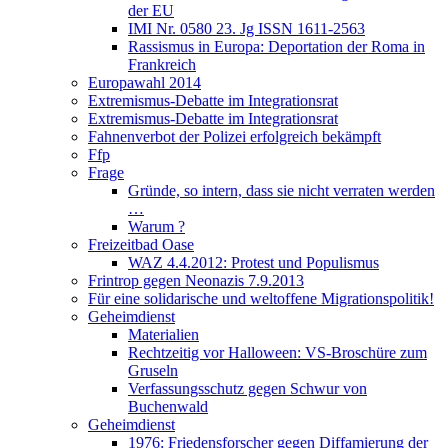
der EU
IMI Nr. 0580 23. Jg ISSN 1611-2563
Rassismus in Europa: Deportation der Roma in
Frankreich
Europawahl 2014
Extremismus-Debatte im Integrationsrat
Extremismus-Debatte im Integrationsrat
Fahnenverbot der Polizei erfolgreich bekämpft
Ffp
Frage
Gründe, so intern, dass sie nicht verraten werden
…
Warum ?
Freizeitbad Oase
WAZ 4.4.2012: Protest und Populismus
Frintrop gegen Neonazis 7.9.2013
Für eine solidarische und weltoffene Migrationspolitik!
Geheimdienst
Materialien
Rechtzeitig vor Halloween: VS-Broschüre zum
Gruseln
Verfassungsschutz gegen Schwur von
Buchenwald
Geheimdienst
1976: Friedensforscher gegen Diffamierung der