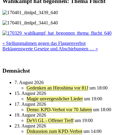
Wahlkampf hat begonnen: Thema Flucht
Beitragsnavigation
« Stellungnahmen gegen das Flaggenverbot
Beklagenswerte Gesetze und Abschiebungen … »
Demnächst
7. August 2026
Gedenken an Hiroshima vor 81J
um 18:00
15. August 2026
Magie unvergesslicher Lieder
um 19:00
17. August 2026
Demo: KPD-Verbot vor 70 Jahren
um 18:00
19. August 2026
DeVi GL - Offener Treff
um 19:00
23. August 2026
Diskussion zum KPD-Verbot
um 14:00