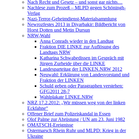
Nach Recht und Gesetz – und sonst gar nichts…
Nachlese zum Prozeß – MLPD gegen Schöningh-
Verlag
Nazi-Terror-Geheimdienst-Materialsammlung
Newrozfestes 2013 in Diyarbakir: Bildbericht von
Horst Dotten und Metin Dursun
NRW-Wahl
Anna Conrads wieder in den Landtag
Fraktion DIE LINKE zur Auflösung des
Landtags NRW
Katharina Schwabedissen im Gespräch mit
Jürgen Zurheide über die LINKE
Landesparteitag der LINKEN.NRW 2012
Neuwahl: Erklärung von Landesvorstand und
Fraktion der LINKEN
Schuld geben oder Paragraphen verstehen:
GFG2011 28-7
Wahlplakate LINKE.NRW
NRZ 17.2.2012: „Wir müssen weg von der linken
Eckfahne“
Offener Brief zum Polizeiskandal in Essen
Olof Palme zur Abrüstung / UN am 23. Juni 1982
OMATSCH-Ereignisse
Ostermarsch Rhein Ruhr und MLPD: Krieg in der
Ukraine