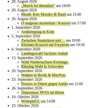
28. August 2026
„March for liberation"
um 18:00
29. August 2026
Musik: Kim Morales & Band
um 15:00
30. August 2026
O magnum mysterium / Konzert
um 17:00
1. September 2026
Antikriegstag in Köln
5. September 2026
Zwischen Staatsräson und ...
um 10:00
Klezmer-Konzert mit Freylechs
um 19:30
6. September 2026
Landtagswahl Sachsen-Anhalt
13. September 2026
Wahl Niedersachsen Kreistage,
Riksdag-Wahl in Schweden
20. September 2026
Wahlen in Berlin & MacPom
23. September 2026
Prozess in Düren gegen Antifa
um 11:00
26. September 2026
Diskussion: PFAS im Rhein
10. Oktober 2026
WortspieGL
um 14:00
23. Oktober 2026