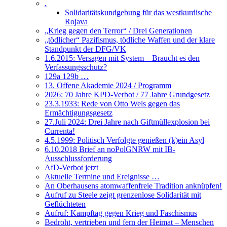
.
Solidaritätskundgebung für das westkurdische
Rojava
„Krieg gegen den Terror“ / Drei Generationen
„tödlicher“ Pazifismus, tödliche Waffen und der klare
Standpunkt der DFG/VK
1.6.2015: Versagen mit System – Braucht es den
Verfassungsschutz?
129a 129b …
13. Offene Akademie 2024 / Programm
2026: 70 Jahre KPD-Verbot / 77 Jahre Grundgesetz
23.3.1933: Rede von Otto Wels gegen das
Ermächtigungsgesetz
27.Juli 2024: Drei Jahre nach Giftmüllexplosion bei
Currenta!
4.5.1999: Politisch Verfolgte genießen (k)ein Asyl
6.10.2018 Brief an noPolGNRW mit IB-
Ausschlussforderung
AfD-Verbot jetzt
Aktuelle Termine und Ereignisse …
An Oberhausens atomwaffenfreie Tradition anknüpfen!
Aufruf zu Steele zeigt grenzenlose Solidarität mit
Geflüchteten
Aufruf: Kampftag gegen Krieg und Faschismus
Bedroht, vertrieben und fern der Heimat – Menschen