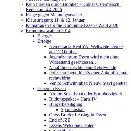
Kein Frieden durch Bomben / Kölner Ostermarsch-
Reden am 4.4.2026
Klage gegen Meinungsmacher
Klausurtagung 11. & 12. Januar
Klimafragen für die Kommune Essen / Wahl 2020
Kommunalwahlen 2014
Energie
Erfolge
Democracia Real YA: Weltweite Demos
am 15.Oktober
Jugendzentrum Essen wird nicht ohne
Widerstand geschlossen…
Naziführer machte eine Kehrtwende
Polizeiauflagen für Essener Zukunftsdemo
rechtwidrig
Venlo: Schwimmbad Nieuw Steyl gerettet
Leben in Essen
Armut: Sozialstaat oder Barmherzigkeit
Bildungspaket – Hartz IV
Bürgerbeteiligung
Sparhaushalt
Cross Border Leasing in Essen
End of JZE
Essens Welcome Center
Grüne Harfe