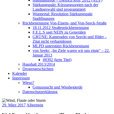
Haushaltsrede – Dietrich Keil, 2012 (AUF)
Stärkungspakt: Kürzungsorgien nach der
Landtagswahl sind programmiert
Wuppertal: Resolution Stärkungspakt
Stadtfinanzen
Rückbenennung Von-Einem- und Von-Seeck-Straße
18.11.2012 Straßenrückbenennung
F.E.L.S sagt NEIN zu Generälen
GRÜNE: Kameraden von Seeckt und Hitler –
Zitat nicht verharmlosen
MLPD unterstützt Rückbenennung
von Seekt: „Im Ziele waren wir uns einig“ – 22.
Januar 2013
#8392 (kein Titel)
Haushalt 2013/2014
Drogengeschichten
Kalender
Impressum
Wieso?
Genusssucht und Wissbegierde
Datenschutzerklärung
29. März 2017
Allgemein