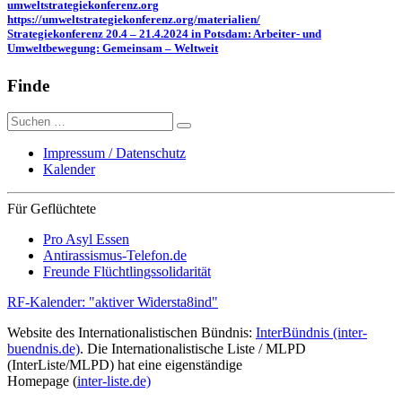
umweltstrategiekonferenz.org
https://umweltstrategiekonferenz.org/materialien/
Strategiekonferenz 20.4 – 21.4.2024 in Potsdam: Arbeiter- und
Umweltbewegung: Gemeinsam – Weltweit
Finde
Suche
nach:
Impressum / Datenschutz
Kalender
Für Geflüchtete
Pro Asyl Essen
Antirassismus-Telefon.de
Freunde Flüchtlingssolidarität
RF-Kalender: "aktiver Widersta8ind"
Website des Internationalistischen Bündnis:
InterBündnis (inter-
buendnis.de)
. Die Internationalistische Liste / MLPD
(InterListe/MLPD) hat eine eigenständige
Homepage (
inter-liste.de)