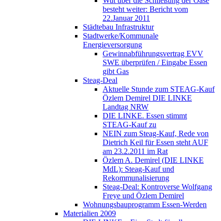
Wut über die Schließung der Oase
besteht weiter: Bericht vom
22.Januar 2011
Städtebau Infrastruktur
Stadtwerke/Kommunale
Energieversorgung
Gewinnabführungsvertrag EVV
SWE überprüfen / Eingabe Essen
gibt Gas
Steag-Deal
Aktuelle Stunde zum STEAG-Kauf
Özlem Demirel DIE LINKE
Landtag NRW
DIE LINKE. Essen stimmt
STEAG-Kauf zu
NEIN zum Steag-Kauf, Rede von
Dietrich Keil für Essen steht AUF
am 23.2.2011 im Rat
Özlem A. Demirel (DIE LINKE
MdL): Steag-Kauf und
Rekommunalisierung
Steag-Deal: Kontroverse Wolfgang
Freye und Özlem Demirel
Wohnungsbauprogramm Essen-Werden
Materialien 2009