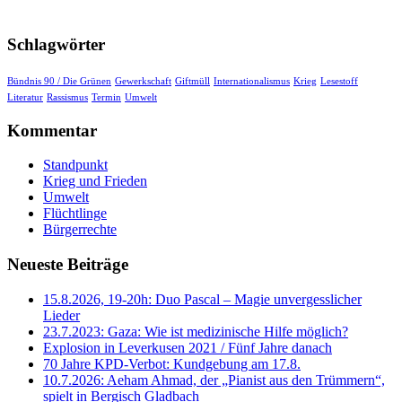
Schlagwörter
Bündnis 90 / Die Grünen
Gewerkschaft
Giftmüll
Internationalismus
Krieg
Lesestoff
Literatur
Rassismus
Termin
Umwelt
Kommentar
Standpunkt
Krieg und Frieden
Umwelt
Flüchtlinge
Bürgerrechte
Neueste Beiträge
15.8.2026, 19-20h: Duo Pascal – Magie unvergesslicher
Lieder
23.7.2023: Gaza: Wie ist medizinische Hilfe möglich?
Explosion in Leverkusen 2021 / Fünf Jahre danach
70 Jahre KPD‑Verbot: Kundgebung am 17.8.
10.7.2026: Aeham Ahmad, der „Pianist aus den Trümmern“,
spielt in Bergisch Gladbach