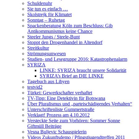
Schuldenuhr
Sie tun es einfach …
Skolstrejk för Klimatet
Sonntag – Ruhetag
Spackenberatung Köln zum Beschluss: Gib
Antikommunismus keine Chance
Steeler Jungs / Steele-Bunt
Stoppt den Drogenhandel in Altendorf
Streitkultur
Strömungsunwesen
Studien- und Lesegruppe 2016: Katastrophenalarm
SYRIZA
LINKE: SYRIZA braucht unsere Solidarität
SYRIZA’s Brief an DIE LINKE
Tagebuch aus Libyen
testvid2
Türkei: Gewerkschafter verhaftet
TV-Tipp: Eine Detektivin für Botswana
Über Pluralismus und „parteischädigendes Verhalten“
Unterschriftenliste Gummertstraße
Verklagt! Prozess am 4.10.2012
Versteckte Seite zum Vorhören: Sommer Sonne
Giftmüll Beiträge
Vesna Buljevic Schauspielerin
Videos Zukunftsdemo / Pfingstjugendtreffen 2011