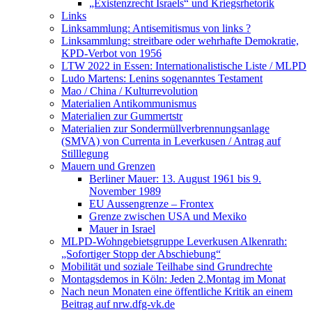
„Existenzrecht Israels“ und Kriegsrhetorik
Links
Linksammlung: Antisemitismus von links ?
Linksammlung: streitbare oder wehrhafte Demokratie,
KPD-Verbot von 1956
LTW 2022 in Essen: Internationalistische Liste / MLPD
Ludo Martens: Lenins sogenanntes Testament
Mao / China / Kulturrevolution
Materialien Antikommunismus
Materialien zur Gummertstr
Materialien zur Sondermüllverbrennungsanlage
(SMVA) von Currenta in Leverkusen / Antrag auf
Stilllegung
Mauern und Grenzen
Berliner Mauer: 13. August 1961 bis 9.
November 1989
EU Aussengrenze – Frontex
Grenze zwischen USA und Mexiko
Mauer in Israel
MLPD-Wohngebietsgruppe Leverkusen Alkenrath:
„Sofortiger Stopp der Abschiebung“
Mobilität und soziale Teilhabe sind Grundrechte
Montagsdemos in Köln: Jeden 2.Montag im Monat
Nach neun Monaten eine öffentliche Kritik an einem
Beitrag auf nrw.dfg-vk.de