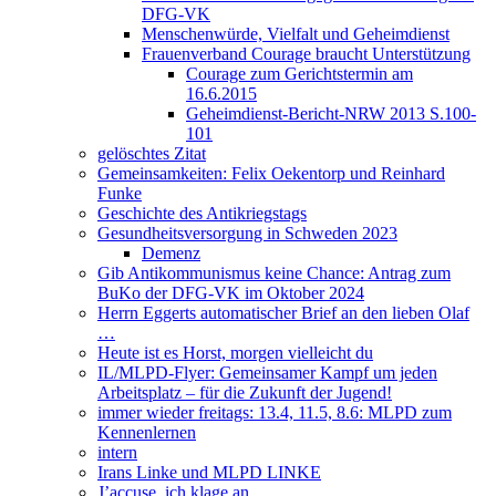
DFG-VK
Menschenwürde, Vielfalt und Geheimdienst
Frauenverband Courage braucht Unterstützung
Courage zum Gerichtstermin am
16.6.2015
Geheimdienst-Bericht-NRW 2013 S.100-
101
gelöschtes Zitat
Gemeinsamkeiten: Felix Oekentorp und Reinhard
Funke
Geschichte des Antikriegstags
Gesundheitsversorgung in Schweden 2023
Demenz
Gib Antikommunismus keine Chance: Antrag zum
BuKo der DFG-VK im Oktober 2024
Herrn Eggerts automatischer Brief an den lieben Olaf
…
Heute ist es Horst, morgen vielleicht du
IL/MLPD-Flyer: Gemeinsamer Kampf um jeden
Arbeitsplatz – für die Zukunft der Jugend!
immer wieder freitags: 13.4, 11.5, 8.6: MLPD zum
Kennenlernen
intern
Irans Linke und MLPD LINKE
J’accuse, ich klage an