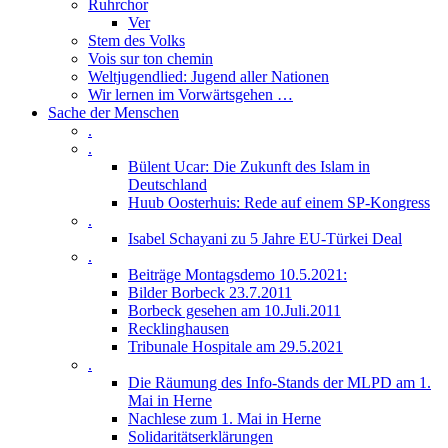
Ruhrchor
Ver
Stem des Volks
Vois sur ton chemin
Weltjugendlied: Jugend aller Nationen
Wir lernen im Vorwärtsgehen …
Sache der Menschen
.
.
Bülent Ucar: Die Zukunft des Islam in
Deutschland
Huub Oosterhuis: Rede auf einem SP-Kongress
.
Isabel Schayani zu 5 Jahre EU-Türkei Deal
.
Beiträge Montagsdemo 10.5.2021:
Bilder Borbeck 23.7.2011
Borbeck gesehen am 10.Juli.2011
Recklinghausen
Tribunale Hospitale am 29.5.2021
.
Die Räumung des Info-Stands der MLPD am 1.
Mai in Herne
Nachlese zum 1. Mai in Herne
Solidaritätserklärungen