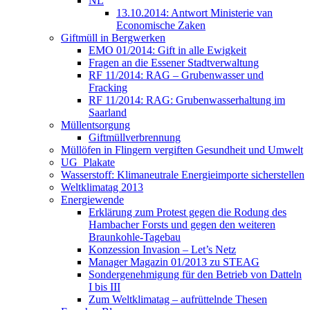
NL
13.10.2014: Antwort Ministerie van
Economische Zaken
Giftmüll in Bergwerken
EMO 01/2014: Gift in alle Ewigkeit
Fragen an die Essener Stadtverwaltung
RF 11/2014: RAG – Grubenwasser und
Fracking
RF 11/2014: RAG: Grubenwasserhaltung im
Saarland
Müllentsorgung
Giftmüllverbrennung
Müllöfen in Flingern vergiften Gesundheit und Umwelt
UG_Plakate
Wasserstoff: Klimaneutrale Energieimporte sicherstellen
Weltklimatag 2013
Energiewende
Erklärung zum Protest gegen die Rodung des
Hambacher Forsts und gegen den weiteren
Braunkohle-Tagebau
Konzession Invasion – Let’s Netz
Manager Magazin 01/2013 zu STEAG
Sondergenehmigung für den Betrieb von Datteln
I bis III
Zum Weltklimatag – aufrüttelnde Thesen