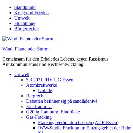
Skip
Standpunkt
to
Krieg und Frieden
content
Umwelt
Flüchtlinge
Bürgerrechte
Wind, Flaute oder Sturm
Gemeinsam für den Erhalt des Lebens, gegen Rassismus,
Antikommunismus und Rechtsentwicklung
Umwelt
5.3.2021 JHV UG Essen
Atomkraftwerke
Unfälle
Bergrecht
Debatten befinner sig på sandlådenivå
Ein Traum …
G20 in Hamburg, Eindrücke
Gas-Fracking
Fracking-Verbot durchsetzen (AUF-Essen)
IWW-Studie Fracking im Einzugsgebiet der Ruhr