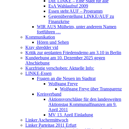
DIE LINKE – Eine Stadt für alle
EsA Wahlaufruf 2009
Essen steht AUF – Programm
Gegenüberstellung LINKE/AUF zu
Finanzkrise
WIR AUS Mülheim, unter anderem Namen
fortführen …
Kommunikation
Hören und Sehen
Kray shredder vid
Kritik zur geplanten Friedensdemo am 3.10 in Berlin
Kundgebung am 10. Dezember 2025 gegen
Abschiebung
Kurzfristig verschoben: Aktuelle Info:
LINKE-Essen
Fragen an die Neuen im Stadtrat
Wolfgang Freye
Wolfgang Freye über Transparenz
Kreisverband
Aktionsvorschläge für den landesweiten
Aktionstag Kommunalfinanzen am 9.
April 2011
MV 13. April Einladung
Linker Aschermittwoch
Linker Parteitag 2011 Erfurt