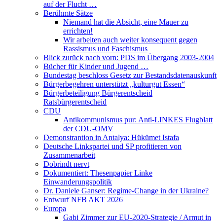
auf der Flucht …
Berühmte Sätze
Niemand hat die Absicht, eine Mauer zu
errichten!
Wir arbeiten auch weiter konsequent gegen
Rassismus und Faschismus
Blick zurück nach vorn: PDS im Übergang 2003-2004
Bücher für Kinder und Jugend …
Bundestag beschloss Gesetz zur Bestandsdatenauskunft
Bürgerbegehren unterstützt „kulturgut Essen“
Bürgerbeteiligung Bürgerentscheid
Ratsbürgerentscheid
CDU
Antikommunismus pur: Anti-LINKES Flugblatt
der CDU-OMV
Demonstrantion in Antalya: Hükümet Istafa
Deutsche Linkspartei und SP profitieren von
Zusammenarbeit
Dobrindt nervt
Dokumentiert: Thesenpapier Linke
Einwanderungspolitik
Dr. Daniele Ganser: Regime-Change in der Ukraine?
Entwurf NFB AKT 2026
Europa
Gabi Zimmer zur EU-2020-Strategie / Armut in