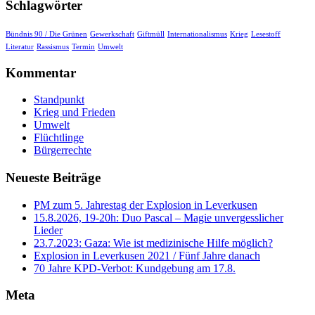
Schlagwörter
Bündnis 90 / Die Grünen
Gewerkschaft
Giftmüll
Internationalismus
Krieg
Lesestoff
Literatur
Rassismus
Termin
Umwelt
Kommentar
Standpunkt
Krieg und Frieden
Umwelt
Flüchtlinge
Bürgerrechte
Neueste Beiträge
PM zum 5. Jahrestag der Explosion in Leverkusen
15.8.2026, 19-20h: Duo Pascal – Magie unvergesslicher
Lieder
23.7.2023: Gaza: Wie ist medizinische Hilfe möglich?
Explosion in Leverkusen 2021 / Fünf Jahre danach
70 Jahre KPD‑Verbot: Kundgebung am 17.8.
Meta