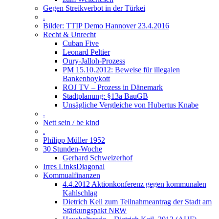
Gegen Streikverbot in der Türkei
.
Bilder: TTIP Demo Hannover 23.4.2016
Recht & Unrecht
Cuban Five
Leonard Peltier
Oury-Jalloh-Prozess
PM 15.10.2012: Beweise für illegalen
Bankenboykott
ROJ TV – Prozess in Dänemark
Stadtplanung: §13a BauGB
Unsägliche Vergleiche von Hubertus Knabe
.
Nett sein / be kind
.
Philipp Müller 1952
30 Stunden-Woche
Gerhard Schweizerhof
Irres LinksDiagonal
Kommualfinanzen
4.4.2012 Aktionkonferenz gegen kommunalen
Kahlschlag
Dietrich Keil zum Teilnahmeantrag der Stadt am
Stärkungspakt NRW