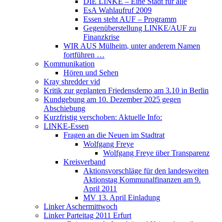
DIE LINKE – Eine Stadt für alle
EsA Wahlaufruf 2009
Essen steht AUF – Programm
Gegenüberstellung LINKE/AUF zu
Finanzkrise
WIR AUS Mülheim, unter anderem Namen
fortführen …
Kommunikation
Hören und Sehen
Kray shredder vid
Kritik zur geplanten Friedensdemo am 3.10 in Berlin
Kundgebung am 10. Dezember 2025 gegen
Abschiebung
Kurzfristig verschoben: Aktuelle Info:
LINKE-Essen
Fragen an die Neuen im Stadtrat
Wolfgang Freye
Wolfgang Freye über Transparenz
Kreisverband
Aktionsvorschläge für den landesweiten
Aktionstag Kommunalfinanzen am 9.
April 2011
MV 13. April Einladung
Linker Aschermittwoch
Linker Parteitag 2011 Erfurt