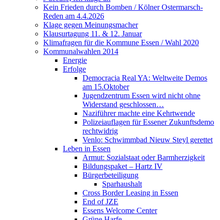
Kein Frieden durch Bomben / Kölner Ostermarsch-
Reden am 4.4.2026
Klage gegen Meinungsmacher
Klausurtagung 11. & 12. Januar
Klimafragen für die Kommune Essen / Wahl 2020
Kommunalwahlen 2014
Energie
Erfolge
Democracia Real YA: Weltweite Demos
am 15.Oktober
Jugendzentrum Essen wird nicht ohne
Widerstand geschlossen…
Naziführer machte eine Kehrtwende
Polizeiauflagen für Essener Zukunftsdemo
rechtwidrig
Venlo: Schwimmbad Nieuw Steyl gerettet
Leben in Essen
Armut: Sozialstaat oder Barmherzigkeit
Bildungspaket – Hartz IV
Bürgerbeteiligung
Sparhaushalt
Cross Border Leasing in Essen
End of JZE
Essens Welcome Center
Grüne Harfe