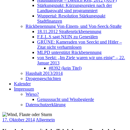
Haushaltsrede – Dietrich Keil, 2012 (AUF)
Stärkungspakt: Kürzungsorgien nach der
Landtagswahl sind programmiert
Wuppertal: Resolution Stärkungspakt
Stadtfinanzen
Rückbenennung Von-Einem- und Von-Seeck-Straße
18.11.2012 Straßenrückbenennung
F.E.L.S sagt NEIN zu Generälen
GRÜNE: Kameraden von Seeckt und Hitler –
Zitat nicht verharmlosen
MLPD unterstützt Rückbenennung
von Seekt: „Im Ziele waren wir uns einig“ – 22.
Januar 2013
#8392 (kein Titel)
Haushalt 2013/2014
Drogengeschichten
Kalender
Impressum
Wieso?
Genusssucht und Wissbegierde
Datenschutzerklärung
17. Oktober 2014
Allgemein