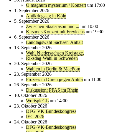
O magnum mysterium / Konzert
um 17:00
1. September 2026
Antikriegstag in Köln
5. September 2026
Zwischen Staatsräson und ...
um 10:00
Klezmer-Konzert mit Freylechs
um 19:30
6. September 2026
Landtagswahl Sachsen-Anhalt
13. September 2026
Wahl Niedersachsen Kreistage,
Riksdag-Wahl in Schweden
20. September 2026
Wahlen in Berlin & MacPom
23. September 2026
Prozess in Düren gegen Antifa
um 11:00
26. September 2026
Diskussion: PFAS im Rhein
10. Oktober 2026
WortspieGL
um 14:00
23. Oktober 2026
DFG-VK-Bundeskongress
IEC 2026
24. Oktober 2026
DFG-VK-Bundeskongress