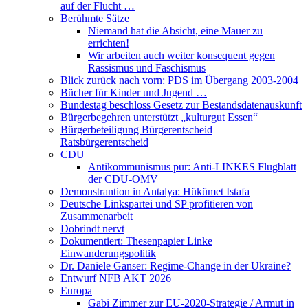
auf der Flucht …
Berühmte Sätze
Niemand hat die Absicht, eine Mauer zu
errichten!
Wir arbeiten auch weiter konsequent gegen
Rassismus und Faschismus
Blick zurück nach vorn: PDS im Übergang 2003-2004
Bücher für Kinder und Jugend …
Bundestag beschloss Gesetz zur Bestandsdatenauskunft
Bürgerbegehren unterstützt „kulturgut Essen“
Bürgerbeteiligung Bürgerentscheid
Ratsbürgerentscheid
CDU
Antikommunismus pur: Anti-LINKES Flugblatt
der CDU-OMV
Demonstrantion in Antalya: Hükümet Istafa
Deutsche Linkspartei und SP profitieren von
Zusammenarbeit
Dobrindt nervt
Dokumentiert: Thesenpapier Linke
Einwanderungspolitik
Dr. Daniele Ganser: Regime-Change in der Ukraine?
Entwurf NFB AKT 2026
Europa
Gabi Zimmer zur EU-2020-Strategie / Armut in