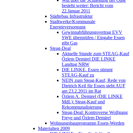
Wut über die Schließung der Oase
besteht weiter: Bericht vom
22.Januar 2011
Städtebau Infrastruktur
Stadtwerke/Kommunale
Energieversorgung
Gewinnabführungsvertrag EVV
SWE überprüfen / Eingabe Essen
gibt Gas
Steag-Deal
Aktuelle Stunde zum STEAG-Kauf
Özlem Demirel DIE LINKE
Landtag NRW
DIE LINKE. Essen stimmt
STEAG-Kauf zu
NEIN zum Steag-Kauf, Rede von
Dietrich Keil für Essen steht AUF
am 23.2.2011 im Rat
Özlem A. Demirel (DIE LINKE
MdL): Steag-Kauf und
Rekommunalisierung
Steag-Deal: Kontroverse Wolfgang
Freye und Özlem Demirel
Wohnungsbauprogramm Essen-Werden
Materialien 2009