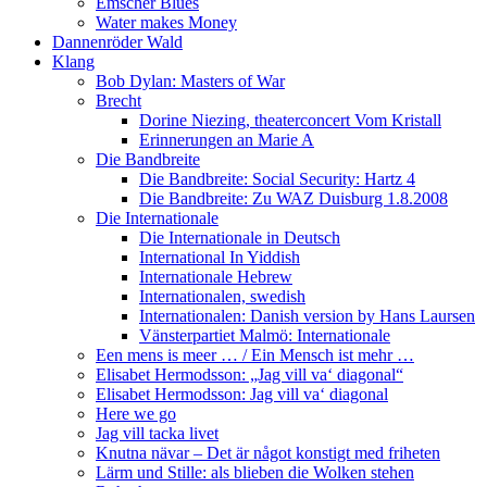
Emscher Blues
Water makes Money
Dannenröder Wald
Klang
Bob Dylan: Masters of War
Brecht
Dorine Niezing, theaterconcert Vom Kristall
Erinnerungen an Marie A
Die Bandbreite
Die Bandbreite: Social Security: Hartz 4
Die Bandbreite: Zu WAZ Duisburg 1.8.2008
Die Internationale
Die Internationale in Deutsch
International In Yiddish
Internationale Hebrew
Internationalen, swedish
Internationalen: Danish version by Hans Laursen
Vänsterpartiet Malmö: Internationale
Een mens is meer … / Ein Mensch ist mehr …
Elisabet Hermodsson: „Jag vill va‘ diagonal“
Elisabet Hermodsson: Jag vill va‘ diagonal
Here we go
Jag vill tacka livet
Knutna nävar – Det är något konstigt med friheten
Lärm und Stille: als blieben die Wolken stehen