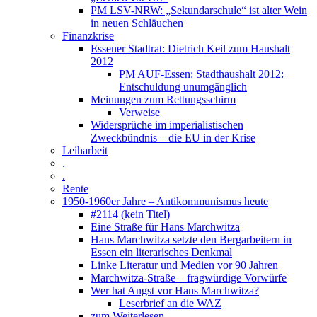
PM LSV-NRW: „Sekundarschule“ ist alter Wein
in neuen Schläuchen
Finanzkrise
Essener Stadtrat: Dietrich Keil zum Haushalt
2012
PM AUF-Essen: Stadthaushalt 2012:
Entschuldung unumgänglich
Meinungen zum Rettungsschirm
Verweise
Widersprüche im imperialistischen
Zweckbündnis – die EU in der Krise
Leiharbeit
.
.
Rente
1950-1960er Jahre – Antikommunismus heute
#2114 (kein Titel)
Eine Straße für Hans Marchwitza
Hans Marchwitza setzte den Bergarbeitern in
Essen ein literarisches Denkmal
Linke Literatur und Medien vor 90 Jahren
Marchwitza-Straße – fragwürdige Vorwürfe
Wer hat Angst vor Hans Marchwitza?
Leserbrief an die WAZ
zum Weiterlesen