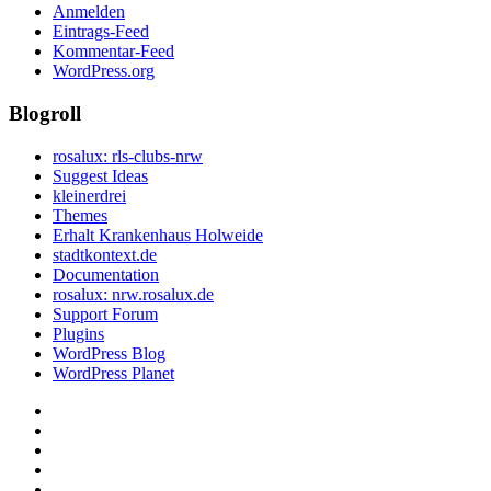
Anmelden
Eintrags-Feed
Kommentar-Feed
WordPress.org
Blogroll
rosalux: rls-clubs-nrw
Suggest Ideas
kleinerdrei
Themes
Erhalt Krankenhaus Holweide
stadtkontext.de
Documentation
rosalux: nrw.rosalux.de
Support Forum
Plugins
WordPress Blog
WordPress Planet
Startseite
Datenschutzerklärung
Privatsphäre-
Einstellungen
Historie
ändern
der
Einwilligungen