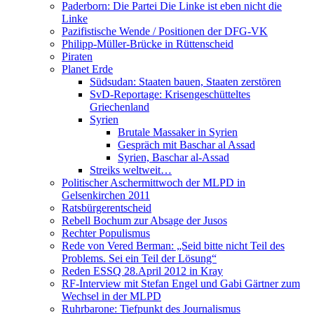
Paderborn: Die Partei Die Linke ist eben nicht die
Linke
Pazifistische Wende / Positionen der DFG-VK
Philipp-Müller-Brücke in Rüttenscheid
Piraten
Planet Erde
Südsudan: Staaten bauen, Staaten zerstören
SvD-Reportage: Krisengeschütteltes
Griechenland
Syrien
Brutale Massaker in Syrien
Gespräch mit Baschar al Assad
Syrien, Baschar al-Assad
Streiks weltweit…
Politischer Aschermittwoch der MLPD in
Gelsenkirchen 2011
Ratsbürgerentscheid
Rebell Bochum zur Absage der Jusos
Rechter Populismus
Rede von Vered Berman: „Seid bitte nicht Teil des
Problems. Sei ein Teil der Lösung“
Reden ESSQ 28.April 2012 in Kray
RF-Interview mit Stefan Engel und Gabi Gärtner zum
Wechsel in der MLPD
Ruhrbarone: Tiefpunkt des Journalismus