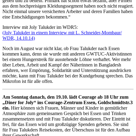
gehen und zu betteln. Primark hat schon etwas bezahlt, aber Firmen
aus dem hochpreisigen Kleidungssegment haben noch nicht reagiert.
Nicht einmal unsere versicherten Arbeiter und deren Familien haben
eine Entschädigungen bekommen.“
Interview mit Joly Talukder im WDR5:
(Joly Talukder in einem Interview mit L. Schneider-Mombaur/
WDR, 14.10.14)
Noch im August war nicht klar, ob Frau Talukder nach Essen
kommen kann, denn sie wurde mit anderen GWTUC-Aktivistinnen
bei einem Hungerstreik für ausstehende Löhne verhaftet. Wer mehr
über Leben, Arbeit und Kampf der Näherinnen in Bangladesh
erfahren, wer Empörung, Solidarität und Unterstützung ausdrücken
möchte, kann mit Frau Talukder bei der Kundgebung sprechen. Das
Mikrofon ist für alle offen.
Am Sonntag danach, den 19.10. lädt Courage ab 18 Uhr zum
„Diner for Joly“ ins Courage-Zentrum Essen, Goldschmidtstr.3
ein.
Hier können sich Frauen, Männer und Kinder in gemütlicher
Atmosphäre zum gemeinsamen Gespräch bei Essen und Trinken
zusammensetzen und mit Frau Talukder diskutieren. Der Eintritt ist
frei, für das Essen wird um großzügige Spenden gebeten. Sie sind
für Frau Talukders Reisekosten, der Überschuss ist für den Aufbau
ihrer Gewerkschaft.