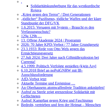
.
Solidaritätskundgebung für das westkurdische
Rojava
„Krieg gegen den Terror“ / Drei Generationen
„tödlicher“ Pazifismus, tödliche Waffen und der klare
Standpunkt der DFG/VK
1.6.2015: Versagen mit System – Braucht es den
Verfassungsschutz?
129a 129b …
13. Offene Akademie 2024 / Programm
2026: 70 Jahre KPD-Verbot / 77 Jahre Grundgesetz
23.3.1933: Rede von Otto Wels gegen das
Ermächtigungsgesetz
27.Juli 2024: Drei Jahre nach Giftmüllexplosion bei
Currenta!
4.5.1999: Politisch Verfolgte genießen (k)ein Asyl
6.10.2018 Brief an noPolGNRW mit IB-
Ausschlussforderung
AfD-Verbot jetzt
Aktuelle Termine und Ereignisse …
An Oberhausens atomwaffenfreie Tradition anknüpfen!
Aufruf zu Steele zeigt grenzenlose Solidarität mit
Geflüchteten
Aufruf: Kampftag gegen Krieg und Faschismus
Bedroht, vertrieben und fern der Heimat – Menschen