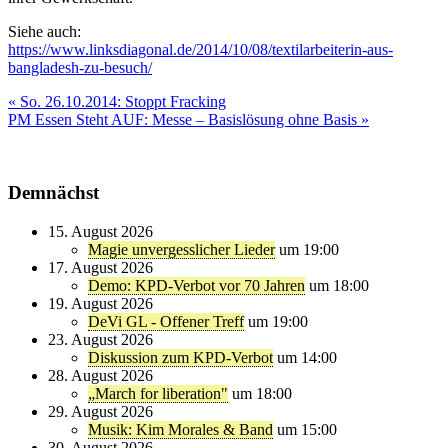
Siehe auch:
https://www.linksdiagonal.de/2014/10/08/textilarbeiterin-aus-
bangladesh-zu-besuch/
Beitragsnavigation
« So. 26.10.2014: Stoppt Fracking
PM Essen Steht AUF: Messe – Basislösung ohne Basis »
Demnächst
15. August 2026
Magie unvergesslicher Lieder
um 19:00
17. August 2026
Demo: KPD-Verbot vor 70 Jahren
um 18:00
19. August 2026
DeVi GL - Offener Treff
um 19:00
23. August 2026
Diskussion zum KPD-Verbot
um 14:00
28. August 2026
„March for liberation"
um 18:00
29. August 2026
Musik: Kim Morales & Band
um 15:00
30. August 2026