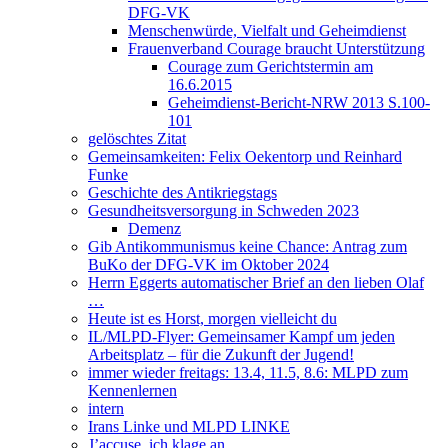
DFG-VK
Menschenwürde, Vielfalt und Geheimdienst
Frauenverband Courage braucht Unterstützung
Courage zum Gerichtstermin am
16.6.2015
Geheimdienst-Bericht-NRW 2013 S.100-
101
gelöschtes Zitat
Gemeinsamkeiten: Felix Oekentorp und Reinhard
Funke
Geschichte des Antikriegstags
Gesundheitsversorgung in Schweden 2023
Demenz
Gib Antikommunismus keine Chance: Antrag zum
BuKo der DFG-VK im Oktober 2024
Herrn Eggerts automatischer Brief an den lieben Olaf
…
Heute ist es Horst, morgen vielleicht du
IL/MLPD-Flyer: Gemeinsamer Kampf um jeden
Arbeitsplatz – für die Zukunft der Jugend!
immer wieder freitags: 13.4, 11.5, 8.6: MLPD zum
Kennenlernen
intern
Irans Linke und MLPD LINKE
J’accuse, ich klage an