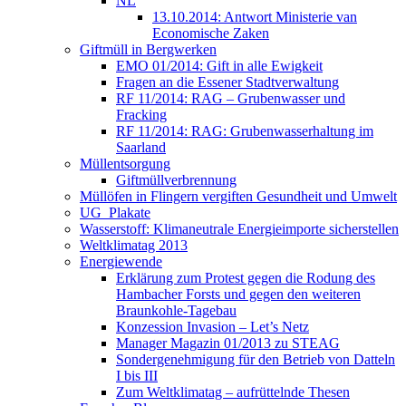
NL
13.10.2014: Antwort Ministerie van
Economische Zaken
Giftmüll in Bergwerken
EMO 01/2014: Gift in alle Ewigkeit
Fragen an die Essener Stadtverwaltung
RF 11/2014: RAG – Grubenwasser und
Fracking
RF 11/2014: RAG: Grubenwasserhaltung im
Saarland
Müllentsorgung
Giftmüllverbrennung
Müllöfen in Flingern vergiften Gesundheit und Umwelt
UG_Plakate
Wasserstoff: Klimaneutrale Energieimporte sicherstellen
Weltklimatag 2013
Energiewende
Erklärung zum Protest gegen die Rodung des
Hambacher Forsts und gegen den weiteren
Braunkohle-Tagebau
Konzession Invasion – Let’s Netz
Manager Magazin 01/2013 zu STEAG
Sondergenehmigung für den Betrieb von Datteln
I bis III
Zum Weltklimatag – aufrüttelnde Thesen