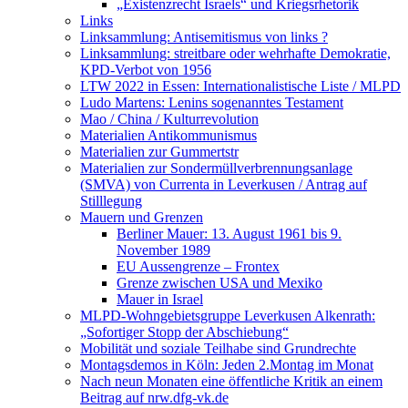
„Existenzrecht Israels“ und Kriegsrhetorik
Links
Linksammlung: Antisemitismus von links ?
Linksammlung: streitbare oder wehrhafte Demokratie,
KPD-Verbot von 1956
LTW 2022 in Essen: Internationalistische Liste / MLPD
Ludo Martens: Lenins sogenanntes Testament
Mao / China / Kulturrevolution
Materialien Antikommunismus
Materialien zur Gummertstr
Materialien zur Sondermüllverbrennungsanlage
(SMVA) von Currenta in Leverkusen / Antrag auf
Stilllegung
Mauern und Grenzen
Berliner Mauer: 13. August 1961 bis 9.
November 1989
EU Aussengrenze – Frontex
Grenze zwischen USA und Mexiko
Mauer in Israel
MLPD-Wohngebietsgruppe Leverkusen Alkenrath:
„Sofortiger Stopp der Abschiebung“
Mobilität und soziale Teilhabe sind Grundrechte
Montagsdemos in Köln: Jeden 2.Montag im Monat
Nach neun Monaten eine öffentliche Kritik an einem
Beitrag auf nrw.dfg-vk.de