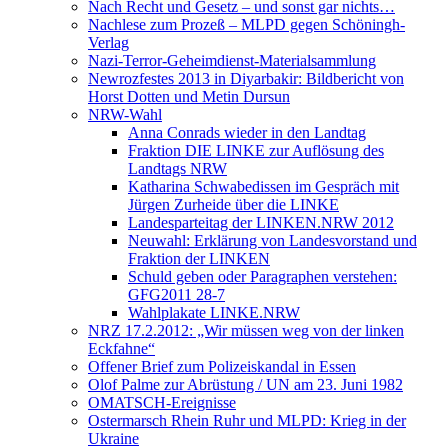
Nach Recht und Gesetz – und sonst gar nichts…
Nachlese zum Prozeß – MLPD gegen Schöningh-
Verlag
Nazi-Terror-Geheimdienst-Materialsammlung
Newrozfestes 2013 in Diyarbakir: Bildbericht von
Horst Dotten und Metin Dursun
NRW-Wahl
Anna Conrads wieder in den Landtag
Fraktion DIE LINKE zur Auflösung des
Landtags NRW
Katharina Schwabedissen im Gespräch mit
Jürgen Zurheide über die LINKE
Landesparteitag der LINKEN.NRW 2012
Neuwahl: Erklärung von Landesvorstand und
Fraktion der LINKEN
Schuld geben oder Paragraphen verstehen:
GFG2011 28-7
Wahlplakate LINKE.NRW
NRZ 17.2.2012: „Wir müssen weg von der linken
Eckfahne“
Offener Brief zum Polizeiskandal in Essen
Olof Palme zur Abrüstung / UN am 23. Juni 1982
OMATSCH-Ereignisse
Ostermarsch Rhein Ruhr und MLPD: Krieg in der
Ukraine