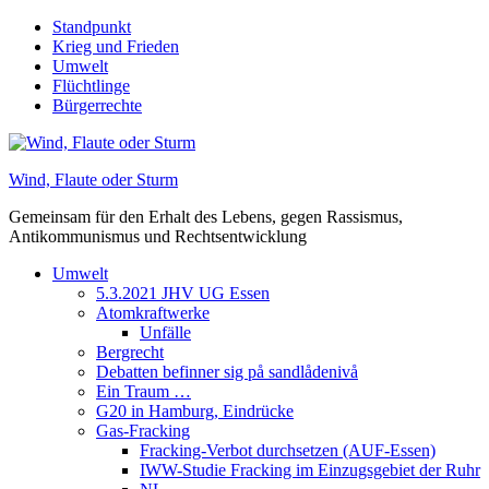
Skip
Standpunkt
to
Krieg und Frieden
content
Umwelt
Flüchtlinge
Bürgerrechte
Wind, Flaute oder Sturm
Gemeinsam für den Erhalt des Lebens, gegen Rassismus,
Antikommunismus und Rechtsentwicklung
Umwelt
5.3.2021 JHV UG Essen
Atomkraftwerke
Unfälle
Bergrecht
Debatten befinner sig på sandlådenivå
Ein Traum …
G20 in Hamburg, Eindrücke
Gas-Fracking
Fracking-Verbot durchsetzen (AUF-Essen)
IWW-Studie Fracking im Einzugsgebiet der Ruhr