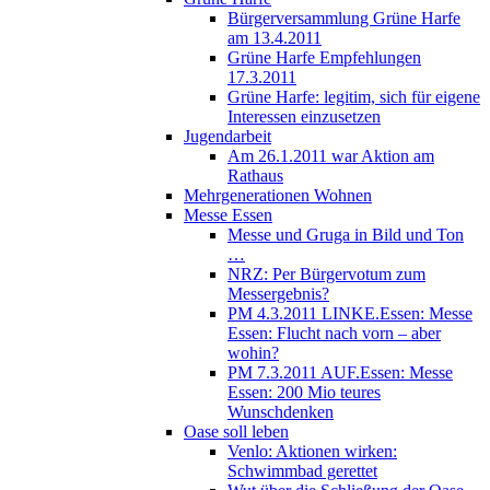
Bürgerversammlung Grüne Harfe
am 13.4.2011
Grüne Harfe Empfehlungen
17.3.2011
Grüne Harfe: legitim, sich für eigene
Interessen einzusetzen
Jugendarbeit
Am 26.1.2011 war Aktion am
Rathaus
Mehrgenerationen Wohnen
Messe Essen
Messe und Gruga in Bild und Ton
…
NRZ: Per Bürgervotum zum
Messergebnis?
PM 4.3.2011 LINKE.Essen: Messe
Essen: Flucht nach vorn – aber
wohin?
PM 7.3.2011 AUF.Essen: Messe
Essen: 200 Mio teures
Wunschdenken
Oase soll leben
Venlo: Aktionen wirken:
Schwimmbad gerettet