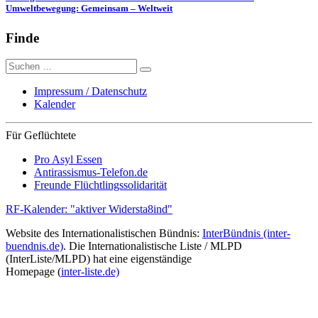
Umweltbewegung: Gemeinsam – Weltweit
Finde
Suche
nach:
Impressum / Datenschutz
Kalender
Für Geflüchtete
Pro Asyl Essen
Antirassismus-Telefon.de
Freunde Flüchtlingssolidarität
RF-Kalender: "aktiver Widersta8ind"
Website des Internationalistischen Bündnis:
InterBündnis (inter-
buendnis.de)
. Die Internationalistische Liste / MLPD
(InterListe/MLPD) hat eine eigenständige
Homepage (
inter-liste.de)