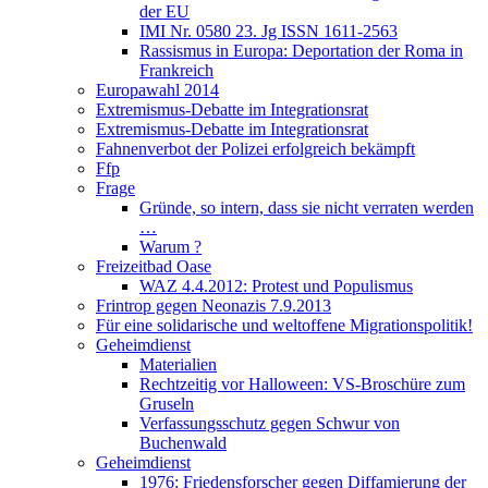
der EU
IMI Nr. 0580 23. Jg ISSN 1611-2563
Rassismus in Europa: Deportation der Roma in
Frankreich
Europawahl 2014
Extremismus-Debatte im Integrationsrat
Extremismus-Debatte im Integrationsrat
Fahnenverbot der Polizei erfolgreich bekämpft
Ffp
Frage
Gründe, so intern, dass sie nicht verraten werden
…
Warum ?
Freizeitbad Oase
WAZ 4.4.2012: Protest und Populismus
Frintrop gegen Neonazis 7.9.2013
Für eine solidarische und weltoffene Migrationspolitik!
Geheimdienst
Materialien
Rechtzeitig vor Halloween: VS-Broschüre zum
Gruseln
Verfassungsschutz gegen Schwur von
Buchenwald
Geheimdienst
1976: Friedensforscher gegen Diffamierung der