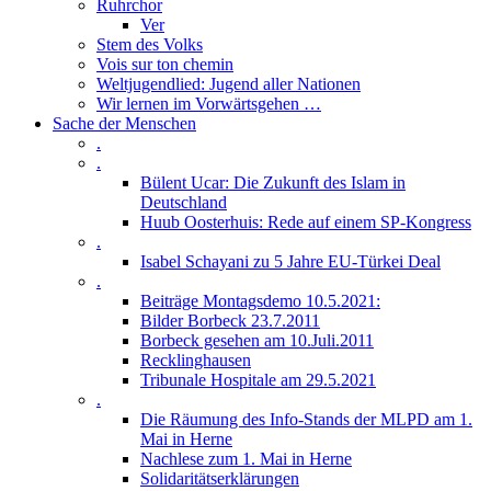
Ruhrchor
Ver
Stem des Volks
Vois sur ton chemin
Weltjugendlied: Jugend aller Nationen
Wir lernen im Vorwärtsgehen …
Sache der Menschen
.
.
Bülent Ucar: Die Zukunft des Islam in
Deutschland
Huub Oosterhuis: Rede auf einem SP-Kongress
.
Isabel Schayani zu 5 Jahre EU-Türkei Deal
.
Beiträge Montagsdemo 10.5.2021:
Bilder Borbeck 23.7.2011
Borbeck gesehen am 10.Juli.2011
Recklinghausen
Tribunale Hospitale am 29.5.2021
.
Die Räumung des Info-Stands der MLPD am 1.
Mai in Herne
Nachlese zum 1. Mai in Herne
Solidaritätserklärungen