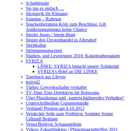
Schuldenuhr
Sie tun es einfach …
Skolstrejk för Klimatet
Sonntag – Ruhetag
Spackenberatung Köln zum Beschluss: Gib
Antikommunismus keine Chance
Steeler Jungs / Steele-Bunt
Stoppt den Drogenhandel in Altendorf
Streitkultur
Strömungsunwesen
Studien- und Lesegruppe 2016: Katastrophenalarm
SYRIZA
LINKE: SYRIZA braucht unsere Solidarität
SYRIZA’s Brief an DIE LINKE
Tagebuch aus Libyen
testvid2
Türkei: Gewerkschafter verhaftet
TV-Tipp: Eine Detektivin für Botswana
Über Pluralismus und „parteischädigendes Verhalten“
Unterschriftenliste Gummertstraße
Verklagt! Prozess am 4.10.2012
Versteckte Seite zum Vorhören: Sommer Sonne
Giftmüll Beiträge
Vesna Buljevic Schauspielerin
Videos Zukunftsdemo / Pfingstjugendtreffen 2011