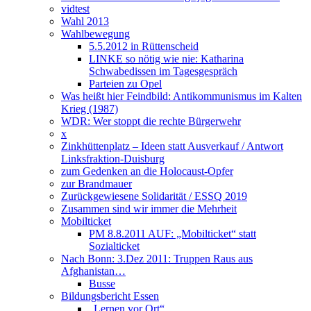
vidtest
Wahl 2013
Wahlbewegung
5.5.2012 in Rüttenscheid
LINKE so nötig wie nie: Katharina
Schwabedissen im Tagesgespräch
Parteien zu Opel
Was heißt hier Feindbild: Antikommunismus im Kalten
Krieg (1987)
WDR: Wer stoppt die rechte Bürgerwehr
x
Zinkhüttenplatz – Ideen statt Ausverkauf / Antwort
Linksfraktion-Duisburg
zum Gedenken an die Holocaust-Opfer
zur Brandmauer
Zurückgewiesene Solidarität / ESSQ 2019
Zusammen sind wir immer die Mehrheit
Mobilticket
PM 8.8.2011 AUF: „Mobilticket“ statt
Sozialticket
Nach Bonn: 3.Dez 2011: Truppen Raus aus
Afghanistan…
Busse
Bildungsbericht Essen
„Lernen vor Ort“