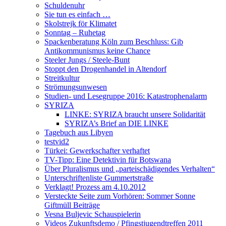
Schuldenuhr
Sie tun es einfach …
Skolstrejk för Klimatet
Sonntag – Ruhetag
Spackenberatung Köln zum Beschluss: Gib
Antikommunismus keine Chance
Steeler Jungs / Steele-Bunt
Stoppt den Drogenhandel in Altendorf
Streitkultur
Strömungsunwesen
Studien- und Lesegruppe 2016: Katastrophenalarm
SYRIZA
LINKE: SYRIZA braucht unsere Solidarität
SYRIZA’s Brief an DIE LINKE
Tagebuch aus Libyen
testvid2
Türkei: Gewerkschafter verhaftet
TV-Tipp: Eine Detektivin für Botswana
Über Pluralismus und „parteischädigendes Verhalten“
Unterschriftenliste Gummertstraße
Verklagt! Prozess am 4.10.2012
Versteckte Seite zum Vorhören: Sommer Sonne
Giftmüll Beiträge
Vesna Buljevic Schauspielerin
Videos Zukunftsdemo / Pfingstjugendtreffen 2011