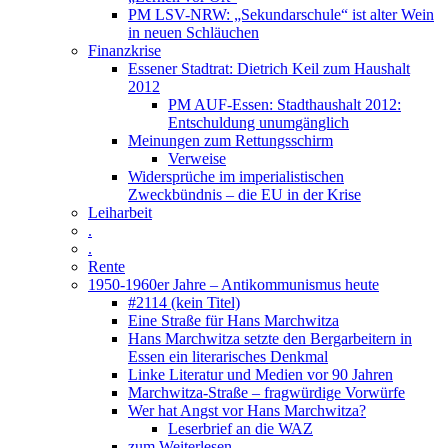
PM LSV-NRW: „Sekundarschule“ ist alter Wein
in neuen Schläuchen
Finanzkrise
Essener Stadtrat: Dietrich Keil zum Haushalt
2012
PM AUF-Essen: Stadthaushalt 2012:
Entschuldung unumgänglich
Meinungen zum Rettungsschirm
Verweise
Widersprüche im imperialistischen
Zweckbündnis – die EU in der Krise
Leiharbeit
.
.
Rente
1950-1960er Jahre – Antikommunismus heute
#2114 (kein Titel)
Eine Straße für Hans Marchwitza
Hans Marchwitza setzte den Bergarbeitern in
Essen ein literarisches Denkmal
Linke Literatur und Medien vor 90 Jahren
Marchwitza-Straße – fragwürdige Vorwürfe
Wer hat Angst vor Hans Marchwitza?
Leserbrief an die WAZ
zum Weiterlesen