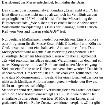
Basislösung der Messe entscheidet, fehlt dafür die Basis.
Das kritisiert das Kommunalwahlbündnis „Essen steht AUF“. Es
lehnt diese Summe nicht nur ab als zu hoch im Verhältnis zu den
ursprünglichen 123 Mio und hält sie für eine Missachtung des
Bürgerentscheids: „Wie bisher gibt es erneut keine Analyse oder
Wirtschaftlichkeitsplanung als Basis der Planung“, stellt Dietrich
Keil vom Vorstand „Essen steht AUF“ fest.
Nur bauliche Maßnahmen werden vorgeschlagen. Eine Prognose
oder Programm für die Messe Essen fehlt. Düsseldorf und Köln als
Großmessen sind nur eine halbe/eine Autostunde entfernt. Das
Messegeschäft wird allgemein als rückläufig eingeschätzt. Der
zukünftige Bedarf am Messeplatz Essen wird aber ausgeblendet.
„Es wird praktisch ins Blaue geplant. Warum kann nun doch auf ein
neues Kongresszentrum, auf Parkhaus und neuen Messeeingang
Süd, auf eine Reihe neue Hallen usw. verzichtet werden? Das bleibt
unbeantwortet. Umgekehrt: Ob ein Rückbau von Teilflächen und
eine gute Modernisierung im Bestand für einen Bruchteil der Kosten
nicht auch künftigen Anforderungen gerecht würde, den Beweis
bleibt man genauso schuldig.“
Stattdessen wird der jährliche Verlustausgleich zu Lasten der Stadt
um rund 2 Mio höher veranschlagt als 13,5 Mio wie bisher. Der
enthaltene „Pufferbetrag“ von über 30 Mio ist gar keiner, er ist
großenteils für eine Reihe Zusatzinvestitionen verplant. „Oder gibt