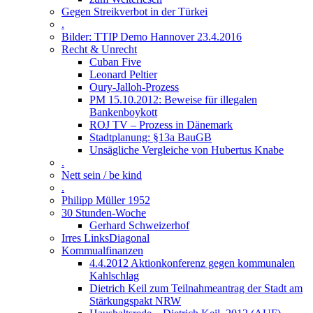
Gegen Streikverbot in der Türkei
.
Bilder: TTIP Demo Hannover 23.4.2016
Recht & Unrecht
Cuban Five
Leonard Peltier
Oury-Jalloh-Prozess
PM 15.10.2012: Beweise für illegalen
Bankenboykott
ROJ TV – Prozess in Dänemark
Stadtplanung: §13a BauGB
Unsägliche Vergleiche von Hubertus Knabe
.
Nett sein / be kind
.
Philipp Müller 1952
30 Stunden-Woche
Gerhard Schweizerhof
Irres LinksDiagonal
Kommualfinanzen
4.4.2012 Aktionkonferenz gegen kommunalen
Kahlschlag
Dietrich Keil zum Teilnahmeantrag der Stadt am
Stärkungspakt NRW