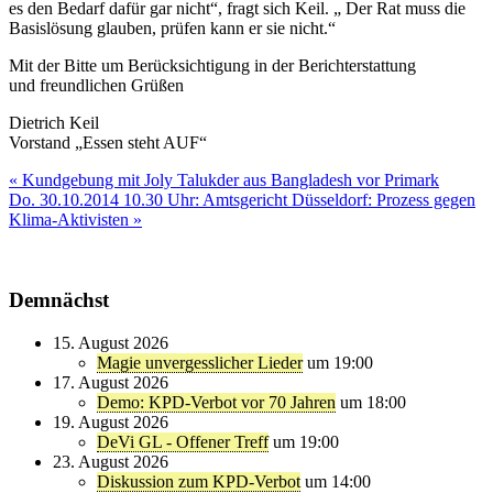
es den Bedarf dafür gar nicht“, fragt sich Keil. „ Der Rat muss die
Basislösung glauben, prüfen kann er sie nicht.“
Mit der Bitte um Berücksichtigung in der Berichterstattung
und freundlichen Grüßen
Dietrich Keil
Vorstand „Essen steht AUF“
Beitragsnavigation
« Kundgebung mit Joly Talukder aus Bangladesh vor Primark
Do. 30.10.2014 10.30 Uhr: Amtsgericht Düsseldorf: Prozess gegen
Klima-Aktivisten »
Demnächst
15. August 2026
Magie unvergesslicher Lieder
um 19:00
17. August 2026
Demo: KPD-Verbot vor 70 Jahren
um 18:00
19. August 2026
DeVi GL - Offener Treff
um 19:00
23. August 2026
Diskussion zum KPD-Verbot
um 14:00