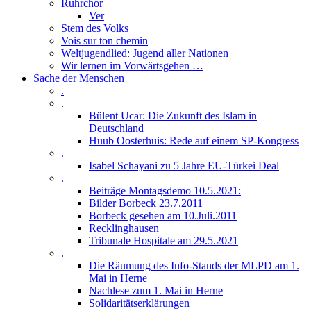
Ruhrchor
Ver
Stem des Volks
Vois sur ton chemin
Weltjugendlied: Jugend aller Nationen
Wir lernen im Vorwärtsgehen …
Sache der Menschen
.
.
Bülent Ucar: Die Zukunft des Islam in
Deutschland
Huub Oosterhuis: Rede auf einem SP-Kongress
.
Isabel Schayani zu 5 Jahre EU-Türkei Deal
.
Beiträge Montagsdemo 10.5.2021:
Bilder Borbeck 23.7.2011
Borbeck gesehen am 10.Juli.2011
Recklinghausen
Tribunale Hospitale am 29.5.2021
.
Die Räumung des Info-Stands der MLPD am 1.
Mai in Herne
Nachlese zum 1. Mai in Herne
Solidaritätserklärungen