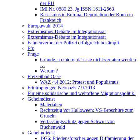
der EU
IMI Nr. 0580 23. Jg ISSN 1611-2563
Rassismus in Europa: Deportation der Roma in
Frankreich
Europawahl 2014
Extremismus-Debatte im Integrationsrat
Extremismus-Debatte im Integrationsrat
Fahnenverbot der Polizei erfolgreich bekämpft
Ffp
Frage
Gründe, so intern, dass sie nicht verraten werden
…
Warum ?
Freizeitbad Oase
WAZ 4.4.2012: Protest und Populismus
Frintrop gegen Neonazis 7.9.2013
Für eine solidarische und weltoffene Migrationspolitik!
Geheimdienst
Materialien
Rechtzeitig vor Halloween: VS-Broschüre zum
Gruseln
Verfassungsschutz gegen Schwur von
Buchenwald
Geheimdienst
1976: Friedensforscher gegen Diffamierung der