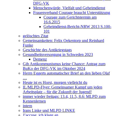
DFG-VK
Menschenwürde, Vielfalt und Geheimdienst
Frauenverband Courage braucht Unterstützung
Courage zum Gerichtstermin am
16.6.2015
Geheimdienst-Bericht-NRW 2013 S.100-
101
gelöschtes Zitat
Gemeinsamkeiten: Felix Oekentorp und Reinhard
Funke
Geschichte des Antikriegstags
Gesundheitsversorgung in Schweden 2023
Demenz
Gib Antikommunismus keine Chance: Antrag zum
BuKo der DFG-VK im Oktober 2024
Herrn Eggerts automatischer Brief an den lieben Olaf
…
Heute ist es Horst, morgen vielleicht du
IL/MLPD-Flyer: Gemeinsamer Kampf um jeden
Arbeitsplatz – für die Zukunft der Jugend!
immer wieder freitags: 13.4, 11.5, 8.6: MLPD zum
Kennenlernen
intern
Irans Linke und MLPD LINKE
J’accuse, ich klage an