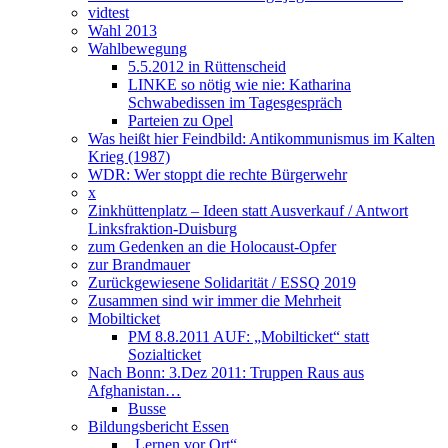
vidtest
Wahl 2013
Wahlbewegung
5.5.2012 in Rüttenscheid
LINKE so nötig wie nie: Katharina
Schwabedissen im Tagesgespräch
Parteien zu Opel
Was heißt hier Feindbild: Antikommunismus im Kalten
Krieg (1987)
WDR: Wer stoppt die rechte Bürgerwehr
x
Zinkhüttenplatz – Ideen statt Ausverkauf / Antwort
Linksfraktion-Duisburg
zum Gedenken an die Holocaust-Opfer
zur Brandmauer
Zurückgewiesene Solidarität / ESSQ 2019
Zusammen sind wir immer die Mehrheit
Mobilticket
PM 8.8.2011 AUF: „Mobilticket“ statt
Sozialticket
Nach Bonn: 3.Dez 2011: Truppen Raus aus
Afghanistan…
Busse
Bildungsbericht Essen
„Lernen vor Ort“