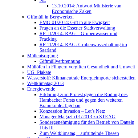
NL
13.10.2014: Antwort Ministerie van
Economische Zaken
Giftmüll in Bergwerken
EMO 01/2014: Gift in alle Ewigkeit
Fragen an die Essener Stadtverwaltung
RF 11/2014: RAG – Grubenwasser und
Fracking
RF 11/2014: RAG: Grubenwasserhaltung im
Saarland
Müllentsorgung
Giftmüllverbrennung
Müllöfen in Flingern vergiften Gesundheit und Umwelt
UG_Plakate
Wasserstoff: Klimaneutrale Energieimporte sicherstellen
Weltklimatag 2013
Energiewende
Erklärung zum Protest gegen die Rodung des
Hambacher Forsts und gegen den weiteren
Braunkohle-Tagebau
Konzession Invasion – Let’s Netz
Manager Magazin 01/2013 zu STEAG
Sondergenehmigung für den Betrieb von Datteln
I bis III
Zum Weltklimatag – aufrüttelnde Thesen