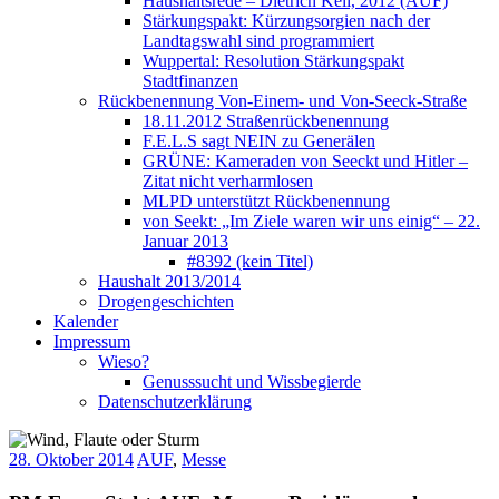
Haushaltsrede – Dietrich Keil, 2012 (AUF)
Stärkungspakt: Kürzungsorgien nach der
Landtagswahl sind programmiert
Wuppertal: Resolution Stärkungspakt
Stadtfinanzen
Rückbenennung Von-Einem- und Von-Seeck-Straße
18.11.2012 Straßenrückbenennung
F.E.L.S sagt NEIN zu Generälen
GRÜNE: Kameraden von Seeckt und Hitler –
Zitat nicht verharmlosen
MLPD unterstützt Rückbenennung
von Seekt: „Im Ziele waren wir uns einig“ – 22.
Januar 2013
#8392 (kein Titel)
Haushalt 2013/2014
Drogengeschichten
Kalender
Impressum
Wieso?
Genusssucht und Wissbegierde
Datenschutzerklärung
28. Oktober 2014
AUF
,
Messe