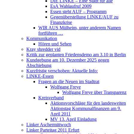
DIE LINKE – Eine Stadt für alle
EsA Wahlaufruf 2009
Essen steht AUF – Programm
Gegenüberstellung LINKE/AUF zu
Finanzkrise
WIR AUS Mülheim, unter anderem Namen
fortführen …
Kommunikation
Hören und Sehen
Kray shredder vid
Kritik zur geplanten Friedensdemo am 3.10 in Berlin
Kundgebung am 10. Dezember 2025 gegen
Abschiebung
Kurzfristig verschoben: Aktuelle Info:
LINKE-Essen
Fragen an die Neuen im Stadtrat
Wolfgang Freye
Wolfgang Freye über Transparenz
Kreisverband
Aktionsvorschläge für den landesweiten
Aktionstag Kommunalfinanzen am 9.
April 2011
MV 13. April Einladung
Linker Aschermittwoch
Linker Parteitag 2011 Erfurt