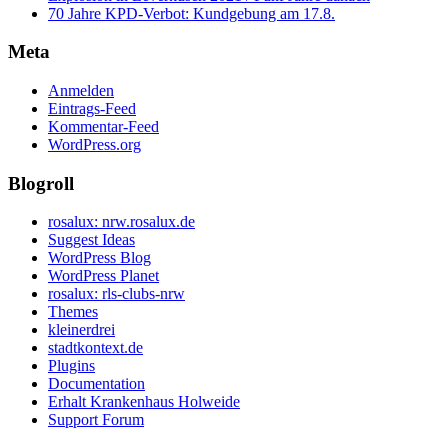
70 Jahre KPD‑Verbot: Kundgebung am 17.8.
Meta
Anmelden
Eintrags-Feed
Kommentar-Feed
WordPress.org
Blogroll
rosalux: nrw.rosalux.de
Suggest Ideas
WordPress Blog
WordPress Planet
rosalux: rls-clubs-nrw
Themes
kleinerdrei
stadtkontext.de
Plugins
Documentation
Erhalt Krankenhaus Holweide
Support Forum