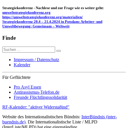
Strategiekonferenz - Nachlese und zur Frage wie es weiter geht:
umweltstrategiekonferenz.org
https://umweltstrategiekonferenz.org/materialien/
Strategiekonferenz 20.4 – 21.4.2024 in Potsdam: Arbeiter- und
Umweltbewegung: Gemeinsam – Weltweit
Finde
Suche
nach:
Impressum / Datenschutz
Kalender
Für Geflüchtete
Pro Asyl Essen
Antirassismus-Telefon.de
Freunde Flüchtlingssolidarität
RF-Kalender: "aktiver Widersta8ind"
Website des Internationalistischen Bündnis:
InterBündnis (inter-
buendnis.de)
. Die Internationalistische Liste / MLPD
(InterListe/MLPD) hat eine eigenständige