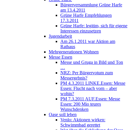
Bürgerversammlung Grüne Harfe
am 13.4.2011
Grüne Harfe Empfehlungen
17.3.2011
Grüne Harfe: legitim, sich für eigene
Interessen einzusetzen
Jugendarbeit
Am 26.1.2011 war Aktion am
Rathaus
Mehrgenerationen Wohnen
Messe Essen
Messe und Gruga in Bild und Ton
…
NRZ: Per Bürgervotum zum
Messergebnis?
PM 4.3.2011 LINKE.Essen: Messe
Essen: Flucht nach vorn – aber
wohin?
PM 7.3.2011 AUF.Essen: Messe
Essen: 200 Mio teures
Wunschdenken
Oase soll leben
Venlo: Aktionen wirken:
Schwimmbad gerettet