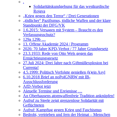
.
Solidaritätskundgebung für das westkurdische
Rojava
„Krieg gegen den Terror“ / Drei Generationen
„tödlicher“ Pazifismus, tödliche Waffen und der klare
Standpunkt der DFG/VK
1.6.2015: Versagen mit System – Braucht es den
Verfassungsschutz?
129a 129b …
13. Offene Akademie 2024 / Programm
2026: 70 Jahre KPD-Verbot / 77 Jahre Grundgesetz
23.3.1933: Rede von Otto Wels gegen das
Ermächtigungsgesetz
27.Juli 2024: Drei Jahre nach Giftmüllexplosion bei
Currenta!
4.5.1999: Politisch Verfolgte genießen (k)ein Asyl
6.10.2018 Brief an noPolGNRW mit IB-
Ausschlussforderung
AfD-Verbot jetzt
Aktuelle Termine und Ereignisse …
An Oberhausens atomwaffenfreie Tradition anknüpfen!
Aufruf zu Steele zeigt grenzenlose Solidarität mit
Geflüchteten
Aufruf: Kampftag gegen Krieg und Faschismus
Bedroht, vertrieben und fern der Heimat – Menschen