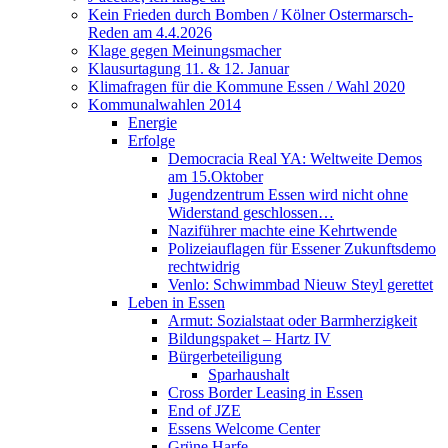
Kein Frieden durch Bomben / Kölner Ostermarsch-
Reden am 4.4.2026
Klage gegen Meinungsmacher
Klausurtagung 11. & 12. Januar
Klimafragen für die Kommune Essen / Wahl 2020
Kommunalwahlen 2014
Energie
Erfolge
Democracia Real YA: Weltweite Demos
am 15.Oktober
Jugendzentrum Essen wird nicht ohne
Widerstand geschlossen…
Naziführer machte eine Kehrtwende
Polizeiauflagen für Essener Zukunftsdemo
rechtwidrig
Venlo: Schwimmbad Nieuw Steyl gerettet
Leben in Essen
Armut: Sozialstaat oder Barmherzigkeit
Bildungspaket – Hartz IV
Bürgerbeteiligung
Sparhaushalt
Cross Border Leasing in Essen
End of JZE
Essens Welcome Center
Grüne Harfe