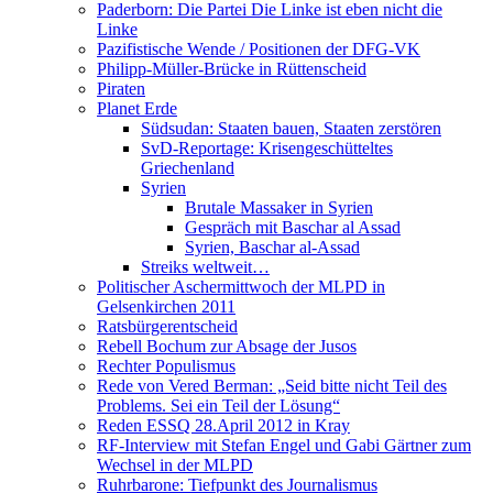
Paderborn: Die Partei Die Linke ist eben nicht die
Linke
Pazifistische Wende / Positionen der DFG-VK
Philipp-Müller-Brücke in Rüttenscheid
Piraten
Planet Erde
Südsudan: Staaten bauen, Staaten zerstören
SvD-Reportage: Krisengeschütteltes
Griechenland
Syrien
Brutale Massaker in Syrien
Gespräch mit Baschar al Assad
Syrien, Baschar al-Assad
Streiks weltweit…
Politischer Aschermittwoch der MLPD in
Gelsenkirchen 2011
Ratsbürgerentscheid
Rebell Bochum zur Absage der Jusos
Rechter Populismus
Rede von Vered Berman: „Seid bitte nicht Teil des
Problems. Sei ein Teil der Lösung“
Reden ESSQ 28.April 2012 in Kray
RF-Interview mit Stefan Engel und Gabi Gärtner zum
Wechsel in der MLPD
Ruhrbarone: Tiefpunkt des Journalismus