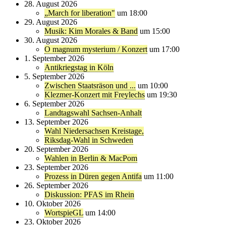
28. August 2026
„March for liberation"
um 18:00
29. August 2026
Musik: Kim Morales & Band
um 15:00
30. August 2026
O magnum mysterium / Konzert
um 17:00
1. September 2026
Antikriegstag in Köln
5. September 2026
Zwischen Staatsräson und ...
um 10:00
Klezmer-Konzert mit Freylechs
um 19:30
6. September 2026
Landtagswahl Sachsen-Anhalt
13. September 2026
Wahl Niedersachsen Kreistage,
Riksdag-Wahl in Schweden
20. September 2026
Wahlen in Berlin & MacPom
23. September 2026
Prozess in Düren gegen Antifa
um 11:00
26. September 2026
Diskussion: PFAS im Rhein
10. Oktober 2026
WortspieGL
um 14:00
23. Oktober 2026