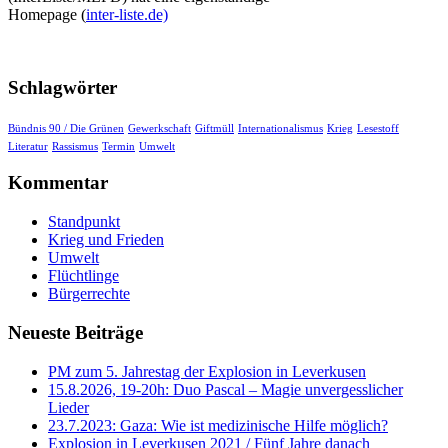
Homepage (
inter-liste.de)
Schlagwörter
Bündnis 90 / Die Grünen
Gewerkschaft
Giftmüll
Internationalismus
Krieg
Lesestoff
Literatur
Rassismus
Termin
Umwelt
Kommentar
Standpunkt
Krieg und Frieden
Umwelt
Flüchtlinge
Bürgerrechte
Neueste Beiträge
PM zum 5. Jahrestag der Explosion in Leverkusen
15.8.2026, 19-20h: Duo Pascal – Magie unvergesslicher
Lieder
23.7.2023: Gaza: Wie ist medizinische Hilfe möglich?
Explosion in Leverkusen 2021 / Fünf Jahre danach