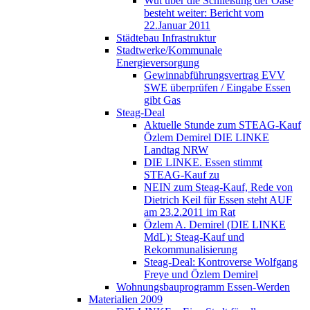
Wut über die Schließung der Oase
besteht weiter: Bericht vom
22.Januar 2011
Städtebau Infrastruktur
Stadtwerke/Kommunale
Energieversorgung
Gewinnabführungsvertrag EVV
SWE überprüfen / Eingabe Essen
gibt Gas
Steag-Deal
Aktuelle Stunde zum STEAG-Kauf
Özlem Demirel DIE LINKE
Landtag NRW
DIE LINKE. Essen stimmt
STEAG-Kauf zu
NEIN zum Steag-Kauf, Rede von
Dietrich Keil für Essen steht AUF
am 23.2.2011 im Rat
Özlem A. Demirel (DIE LINKE
MdL): Steag-Kauf und
Rekommunalisierung
Steag-Deal: Kontroverse Wolfgang
Freye und Özlem Demirel
Wohnungsbauprogramm Essen-Werden
Materialien 2009