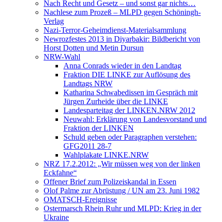
Nach Recht und Gesetz – und sonst gar nichts…
Nachlese zum Prozeß – MLPD gegen Schöningh-
Verlag
Nazi-Terror-Geheimdienst-Materialsammlung
Newrozfestes 2013 in Diyarbakir: Bildbericht von
Horst Dotten und Metin Dursun
NRW-Wahl
Anna Conrads wieder in den Landtag
Fraktion DIE LINKE zur Auflösung des
Landtags NRW
Katharina Schwabedissen im Gespräch mit
Jürgen Zurheide über die LINKE
Landesparteitag der LINKEN.NRW 2012
Neuwahl: Erklärung von Landesvorstand und
Fraktion der LINKEN
Schuld geben oder Paragraphen verstehen:
GFG2011 28-7
Wahlplakate LINKE.NRW
NRZ 17.2.2012: „Wir müssen weg von der linken
Eckfahne“
Offener Brief zum Polizeiskandal in Essen
Olof Palme zur Abrüstung / UN am 23. Juni 1982
OMATSCH-Ereignisse
Ostermarsch Rhein Ruhr und MLPD: Krieg in der
Ukraine