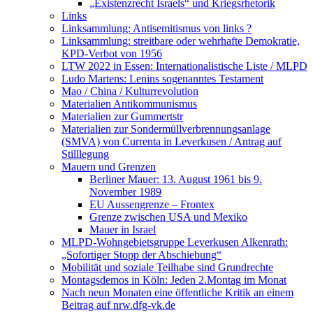
„Existenzrecht Israels“ und Kriegsrhetorik
Links
Linksammlung: Antisemitismus von links ?
Linksammlung: streitbare oder wehrhafte Demokratie,
KPD-Verbot von 1956
LTW 2022 in Essen: Internationalistische Liste / MLPD
Ludo Martens: Lenins sogenanntes Testament
Mao / China / Kulturrevolution
Materialien Antikommunismus
Materialien zur Gummertstr
Materialien zur Sondermüllverbrennungsanlage
(SMVA) von Currenta in Leverkusen / Antrag auf
Stilllegung
Mauern und Grenzen
Berliner Mauer: 13. August 1961 bis 9.
November 1989
EU Aussengrenze – Frontex
Grenze zwischen USA und Mexiko
Mauer in Israel
MLPD-Wohngebietsgruppe Leverkusen Alkenrath:
„Sofortiger Stopp der Abschiebung“
Mobilität und soziale Teilhabe sind Grundrechte
Montagsdemos in Köln: Jeden 2.Montag im Monat
Nach neun Monaten eine öffentliche Kritik an einem
Beitrag auf nrw.dfg-vk.de