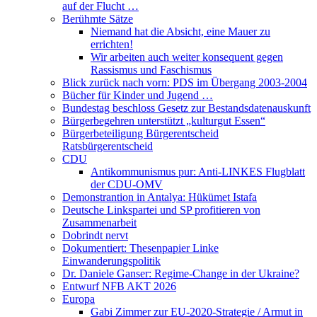
auf der Flucht …
Berühmte Sätze
Niemand hat die Absicht, eine Mauer zu
errichten!
Wir arbeiten auch weiter konsequent gegen
Rassismus und Faschismus
Blick zurück nach vorn: PDS im Übergang 2003-2004
Bücher für Kinder und Jugend …
Bundestag beschloss Gesetz zur Bestandsdatenauskunft
Bürgerbegehren unterstützt „kulturgut Essen“
Bürgerbeteiligung Bürgerentscheid
Ratsbürgerentscheid
CDU
Antikommunismus pur: Anti-LINKES Flugblatt
der CDU-OMV
Demonstrantion in Antalya: Hükümet Istafa
Deutsche Linkspartei und SP profitieren von
Zusammenarbeit
Dobrindt nervt
Dokumentiert: Thesenpapier Linke
Einwanderungspolitik
Dr. Daniele Ganser: Regime-Change in der Ukraine?
Entwurf NFB AKT 2026
Europa
Gabi Zimmer zur EU-2020-Strategie / Armut in