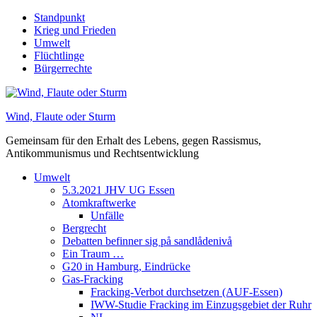
Skip
Standpunkt
to
Krieg und Frieden
content
Umwelt
Flüchtlinge
Bürgerrechte
Wind, Flaute oder Sturm
Gemeinsam für den Erhalt des Lebens, gegen Rassismus,
Antikommunismus und Rechtsentwicklung
Umwelt
5.3.2021 JHV UG Essen
Atomkraftwerke
Unfälle
Bergrecht
Debatten befinner sig på sandlådenivå
Ein Traum …
G20 in Hamburg, Eindrücke
Gas-Fracking
Fracking-Verbot durchsetzen (AUF-Essen)
IWW-Studie Fracking im Einzugsgebiet der Ruhr