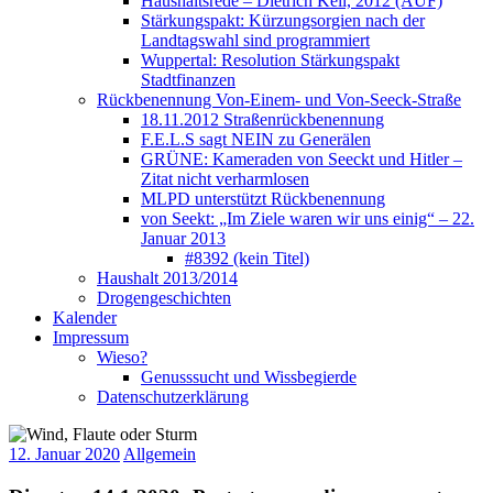
Haushaltsrede – Dietrich Keil, 2012 (AUF)
Stärkungspakt: Kürzungsorgien nach der
Landtagswahl sind programmiert
Wuppertal: Resolution Stärkungspakt
Stadtfinanzen
Rückbenennung Von-Einem- und Von-Seeck-Straße
18.11.2012 Straßenrückbenennung
F.E.L.S sagt NEIN zu Generälen
GRÜNE: Kameraden von Seeckt und Hitler –
Zitat nicht verharmlosen
MLPD unterstützt Rückbenennung
von Seekt: „Im Ziele waren wir uns einig“ – 22.
Januar 2013
#8392 (kein Titel)
Haushalt 2013/2014
Drogengeschichten
Kalender
Impressum
Wieso?
Genusssucht und Wissbegierde
Datenschutzerklärung
12. Januar 2020
Allgemein