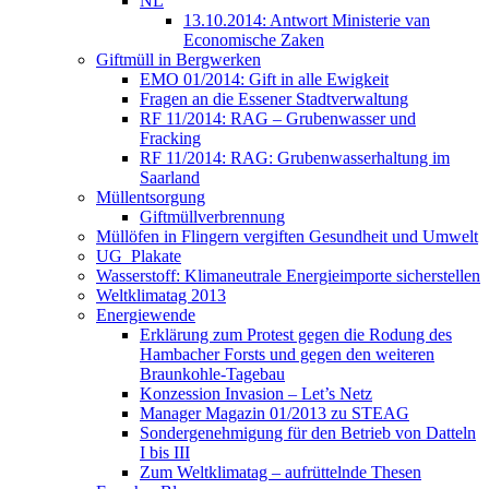
NL
13.10.2014: Antwort Ministerie van
Economische Zaken
Giftmüll in Bergwerken
EMO 01/2014: Gift in alle Ewigkeit
Fragen an die Essener Stadtverwaltung
RF 11/2014: RAG – Grubenwasser und
Fracking
RF 11/2014: RAG: Grubenwasserhaltung im
Saarland
Müllentsorgung
Giftmüllverbrennung
Müllöfen in Flingern vergiften Gesundheit und Umwelt
UG_Plakate
Wasserstoff: Klimaneutrale Energieimporte sicherstellen
Weltklimatag 2013
Energiewende
Erklärung zum Protest gegen die Rodung des
Hambacher Forsts und gegen den weiteren
Braunkohle-Tagebau
Konzession Invasion – Let’s Netz
Manager Magazin 01/2013 zu STEAG
Sondergenehmigung für den Betrieb von Datteln
I bis III
Zum Weltklimatag – aufrüttelnde Thesen