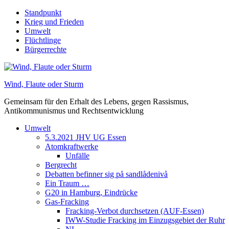
Skip
Standpunkt
to
Krieg und Frieden
content
Umwelt
Flüchtlinge
Bürgerrechte
Wind, Flaute oder Sturm
Gemeinsam für den Erhalt des Lebens, gegen Rassismus,
Antikommunismus und Rechtsentwicklung
Umwelt
5.3.2021 JHV UG Essen
Atomkraftwerke
Unfälle
Bergrecht
Debatten befinner sig på sandlådenivå
Ein Traum …
G20 in Hamburg, Eindrücke
Gas-Fracking
Fracking-Verbot durchsetzen (AUF-Essen)
IWW-Studie Fracking im Einzugsgebiet der Ruhr