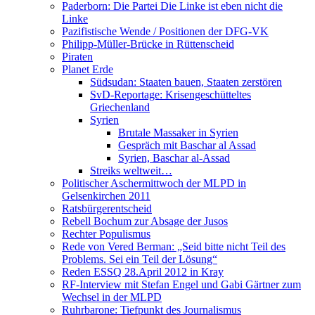
Paderborn: Die Partei Die Linke ist eben nicht die
Linke
Pazifistische Wende / Positionen der DFG-VK
Philipp-Müller-Brücke in Rüttenscheid
Piraten
Planet Erde
Südsudan: Staaten bauen, Staaten zerstören
SvD-Reportage: Krisengeschütteltes
Griechenland
Syrien
Brutale Massaker in Syrien
Gespräch mit Baschar al Assad
Syrien, Baschar al-Assad
Streiks weltweit…
Politischer Aschermittwoch der MLPD in
Gelsenkirchen 2011
Ratsbürgerentscheid
Rebell Bochum zur Absage der Jusos
Rechter Populismus
Rede von Vered Berman: „Seid bitte nicht Teil des
Problems. Sei ein Teil der Lösung“
Reden ESSQ 28.April 2012 in Kray
RF-Interview mit Stefan Engel und Gabi Gärtner zum
Wechsel in der MLPD
Ruhrbarone: Tiefpunkt des Journalismus