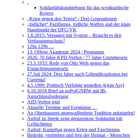
.
Solidaritätskundgebung für das westkurdische
Rojava
„Krieg gegen den Terror“ / Drei Generationen
„tödlicher“ Pazifismus, tödliche Waffen und der klare
Standpunkt der DFG/VK
1.6.2015: Versagen mit System – Braucht es den
Verfassungsschutz?
129a 129b …
13. Offene Akademie 2024 / Programm
2026: 70 Jahre KPD-Verbot / 77 Jahre Grundgesetz
23.3.1933: Rede von Otto Wels gegen das
Ermächtigungsgesetz
27.Juli 2024: Drei Jahre nach Giftmüllexplosion bei
Currenta!
4.5.1999: Politisch Verfolgte genießen (k)ein Asyl
6.10.2018 Brief an noPolGNRW mit IB-
Ausschlussforderung
AfD-Verbot jetzt
Aktuelle Termine und Ereignisse …
An Oberhausens atomwaffenfreie Tradition anknüpfen!
Aufruf zu Steele zeigt grenzenlose Solidarität mit
Geflüchteten
Aufruf: Kampftag gegen Krieg und Faschismus
Bedroht, vertrieben und fern der Heimat – Menschen