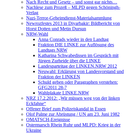
Nach Recht und Gesetz – und sonst gar nichts…
Nachlese zum Prozeß – MLPD gegen Schöningh-
Verlag
Nazi-Terror-Geheimdienst-Materialsammlung
Newrozfestes 2013 in Diyarbakir: Bildbericht von
Horst Dotten und Metin Dursun
NRW-Wahl
Anna Conrads wieder in den Landtag
Fraktion DIE LINKE zur Auflösung des
Landtags NRW
Katharina Schwabedissen im Gespräch mit
Jürgen Zurheide über die LINKE
Landesparteitag der LINKEN.NRW 2012
Neuwahl: Erklärung von Landesvorstand und
Fraktion der LINKEN
Schuld geben oder Paragraphen verstehen:
GFG2011 28-7
Wahlplakate LINKE.NRW
NRZ 17.2.2012: „Wir müssen weg von der linken
Eckfahne“
Offener Brief zum Polizeiskandal in Essen
Olof Palme zur Abrüstung / UN am 23. Juni 1982
OMATSCH-Ereignisse
Ostermarsch Rhein Ruhr und MLPD: Krieg in der
Ukraine