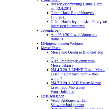
Bürgerversammlung Grüne Harfe
am 13.4.2011
Grüne Harfe Empfehlungen
17.3.2011
Grüne Harfe: legitim, sich für eigene
Interessen einzusetzen
Jugendarbeit
Am 26.1.2011 war Aktion am
Rathaus
Mehrgenerationen Wohnen
Messe Essen
Messe und Gruga in Bild und Ton
…
NRZ: Per Bürgervotum zum
Messergebnis?
PM 4.3.2011 LINKE.Essen: Messe
Essen: Flucht nach vorn – aber
wohin?
PM 7.3.2011 AUF.Essen: Messe
Essen: 200 Mio teures
Wunschdenken
Oase soll leben
Venlo: Aktionen wirken:
Schwimmbad gerettet