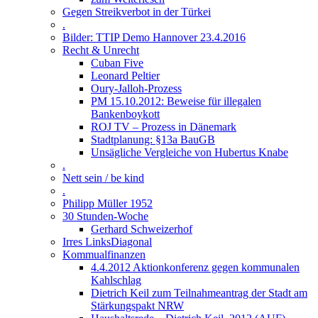
Gegen Streikverbot in der Türkei
.
Bilder: TTIP Demo Hannover 23.4.2016
Recht & Unrecht
Cuban Five
Leonard Peltier
Oury-Jalloh-Prozess
PM 15.10.2012: Beweise für illegalen
Bankenboykott
ROJ TV – Prozess in Dänemark
Stadtplanung: §13a BauGB
Unsägliche Vergleiche von Hubertus Knabe
.
Nett sein / be kind
.
Philipp Müller 1952
30 Stunden-Woche
Gerhard Schweizerhof
Irres LinksDiagonal
Kommualfinanzen
4.4.2012 Aktionkonferenz gegen kommunalen
Kahlschlag
Dietrich Keil zum Teilnahmeantrag der Stadt am
Stärkungspakt NRW