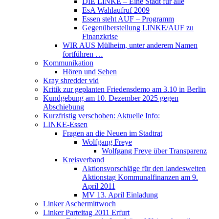
DIE LINKE – Eine Stadt für alle
EsA Wahlaufruf 2009
Essen steht AUF – Programm
Gegenüberstellung LINKE/AUF zu
Finanzkrise
WIR AUS Mülheim, unter anderem Namen
fortführen …
Kommunikation
Hören und Sehen
Kray shredder vid
Kritik zur geplanten Friedensdemo am 3.10 in Berlin
Kundgebung am 10. Dezember 2025 gegen
Abschiebung
Kurzfristig verschoben: Aktuelle Info:
LINKE-Essen
Fragen an die Neuen im Stadtrat
Wolfgang Freye
Wolfgang Freye über Transparenz
Kreisverband
Aktionsvorschläge für den landesweiten
Aktionstag Kommunalfinanzen am 9.
April 2011
MV 13. April Einladung
Linker Aschermittwoch
Linker Parteitag 2011 Erfurt