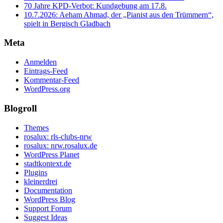
70 Jahre KPD‑Verbot: Kundgebung am 17.8.
10.7.2026: Aeham Ahmad, der „Pianist aus den Trümmern“,
spielt in Bergisch Gladbach
Meta
Anmelden
Eintrags-Feed
Kommentar-Feed
WordPress.org
Blogroll
Themes
rosalux: rls-clubs-nrw
rosalux: nrw.rosalux.de
WordPress Planet
stadtkontext.de
Plugins
kleinerdrei
Documentation
WordPress Blog
Support Forum
Suggest Ideas