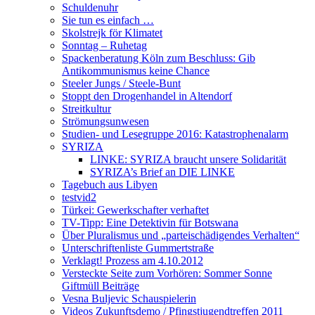
Schuldenuhr
Sie tun es einfach …
Skolstrejk för Klimatet
Sonntag – Ruhetag
Spackenberatung Köln zum Beschluss: Gib
Antikommunismus keine Chance
Steeler Jungs / Steele-Bunt
Stoppt den Drogenhandel in Altendorf
Streitkultur
Strömungsunwesen
Studien- und Lesegruppe 2016: Katastrophenalarm
SYRIZA
LINKE: SYRIZA braucht unsere Solidarität
SYRIZA’s Brief an DIE LINKE
Tagebuch aus Libyen
testvid2
Türkei: Gewerkschafter verhaftet
TV-Tipp: Eine Detektivin für Botswana
Über Pluralismus und „parteischädigendes Verhalten“
Unterschriftenliste Gummertstraße
Verklagt! Prozess am 4.10.2012
Versteckte Seite zum Vorhören: Sommer Sonne
Giftmüll Beiträge
Vesna Buljevic Schauspielerin
Videos Zukunftsdemo / Pfingstjugendtreffen 2011