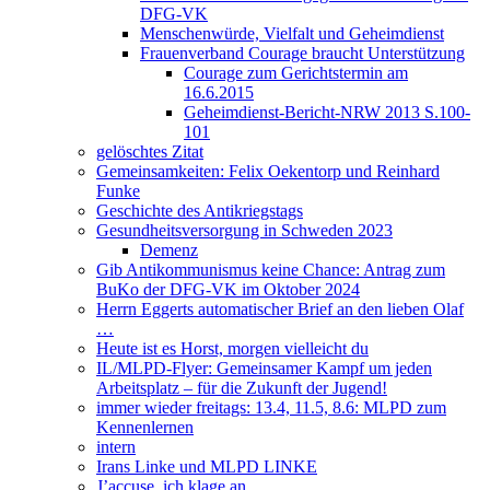
DFG-VK
Menschenwürde, Vielfalt und Geheimdienst
Frauenverband Courage braucht Unterstützung
Courage zum Gerichtstermin am
16.6.2015
Geheimdienst-Bericht-NRW 2013 S.100-
101
gelöschtes Zitat
Gemeinsamkeiten: Felix Oekentorp und Reinhard
Funke
Geschichte des Antikriegstags
Gesundheitsversorgung in Schweden 2023
Demenz
Gib Antikommunismus keine Chance: Antrag zum
BuKo der DFG-VK im Oktober 2024
Herrn Eggerts automatischer Brief an den lieben Olaf
…
Heute ist es Horst, morgen vielleicht du
IL/MLPD-Flyer: Gemeinsamer Kampf um jeden
Arbeitsplatz – für die Zukunft der Jugend!
immer wieder freitags: 13.4, 11.5, 8.6: MLPD zum
Kennenlernen
intern
Irans Linke und MLPD LINKE
J’accuse, ich klage an