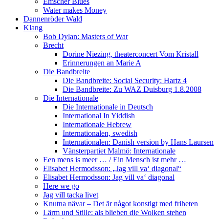
Emscher Blues
Water makes Money
Dannenröder Wald
Klang
Bob Dylan: Masters of War
Brecht
Dorine Niezing, theaterconcert Vom Kristall
Erinnerungen an Marie A
Die Bandbreite
Die Bandbreite: Social Security: Hartz 4
Die Bandbreite: Zu WAZ Duisburg 1.8.2008
Die Internationale
Die Internationale in Deutsch
International In Yiddish
Internationale Hebrew
Internationalen, swedish
Internationalen: Danish version by Hans Laursen
Vänsterpartiet Malmö: Internationale
Een mens is meer … / Ein Mensch ist mehr …
Elisabet Hermodsson: „Jag vill va‘ diagonal“
Elisabet Hermodsson: Jag vill va‘ diagonal
Here we go
Jag vill tacka livet
Knutna nävar – Det är något konstigt med friheten
Lärm und Stille: als blieben die Wolken stehen