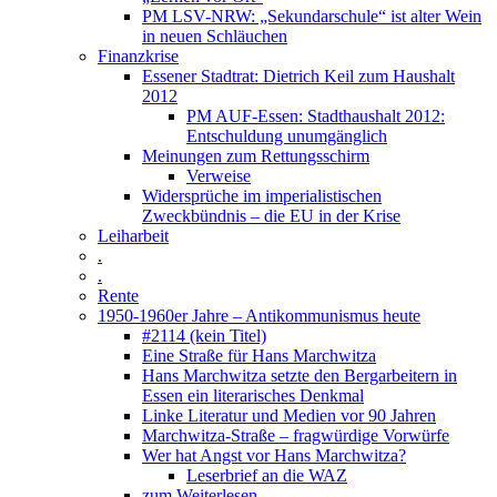
PM LSV-NRW: „Sekundarschule“ ist alter Wein
in neuen Schläuchen
Finanzkrise
Essener Stadtrat: Dietrich Keil zum Haushalt
2012
PM AUF-Essen: Stadthaushalt 2012:
Entschuldung unumgänglich
Meinungen zum Rettungsschirm
Verweise
Widersprüche im imperialistischen
Zweckbündnis – die EU in der Krise
Leiharbeit
.
.
Rente
1950-1960er Jahre – Antikommunismus heute
#2114 (kein Titel)
Eine Straße für Hans Marchwitza
Hans Marchwitza setzte den Bergarbeitern in
Essen ein literarisches Denkmal
Linke Literatur und Medien vor 90 Jahren
Marchwitza-Straße – fragwürdige Vorwürfe
Wer hat Angst vor Hans Marchwitza?
Leserbrief an die WAZ
zum Weiterlesen