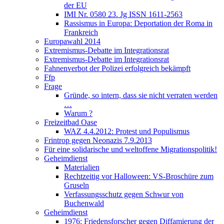
der EU
IMI Nr. 0580 23. Jg ISSN 1611-2563
Rassismus in Europa: Deportation der Roma in
Frankreich
Europawahl 2014
Extremismus-Debatte im Integrationsrat
Extremismus-Debatte im Integrationsrat
Fahnenverbot der Polizei erfolgreich bekämpft
Ffp
Frage
Gründe, so intern, dass sie nicht verraten werden
…
Warum ?
Freizeitbad Oase
WAZ 4.4.2012: Protest und Populismus
Frintrop gegen Neonazis 7.9.2013
Für eine solidarische und weltoffene Migrationspolitik!
Geheimdienst
Materialien
Rechtzeitig vor Halloween: VS-Broschüre zum
Gruseln
Verfassungsschutz gegen Schwur von
Buchenwald
Geheimdienst
1976: Friedensforscher gegen Diffamierung der