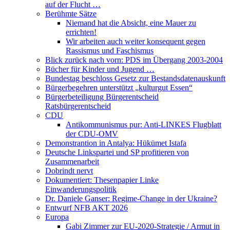
auf der Flucht …
Berühmte Sätze
Niemand hat die Absicht, eine Mauer zu
errichten!
Wir arbeiten auch weiter konsequent gegen
Rassismus und Faschismus
Blick zurück nach vorn: PDS im Übergang 2003-2004
Bücher für Kinder und Jugend …
Bundestag beschloss Gesetz zur Bestandsdatenauskunft
Bürgerbegehren unterstützt „kulturgut Essen“
Bürgerbeteiligung Bürgerentscheid
Ratsbürgerentscheid
CDU
Antikommunismus pur: Anti-LINKES Flugblatt
der CDU-OMV
Demonstrantion in Antalya: Hükümet Istafa
Deutsche Linkspartei und SP profitieren von
Zusammenarbeit
Dobrindt nervt
Dokumentiert: Thesenpapier Linke
Einwanderungspolitik
Dr. Daniele Ganser: Regime-Change in der Ukraine?
Entwurf NFB AKT 2026
Europa
Gabi Zimmer zur EU-2020-Strategie / Armut in