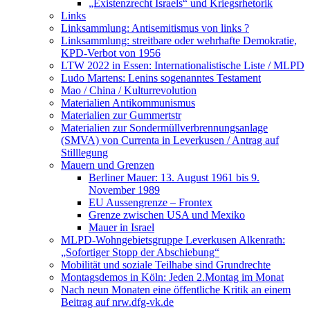
„Existenzrecht Israels“ und Kriegsrhetorik
Links
Linksammlung: Antisemitismus von links ?
Linksammlung: streitbare oder wehrhafte Demokratie,
KPD-Verbot von 1956
LTW 2022 in Essen: Internationalistische Liste / MLPD
Ludo Martens: Lenins sogenanntes Testament
Mao / China / Kulturrevolution
Materialien Antikommunismus
Materialien zur Gummertstr
Materialien zur Sondermüllverbrennungsanlage
(SMVA) von Currenta in Leverkusen / Antrag auf
Stilllegung
Mauern und Grenzen
Berliner Mauer: 13. August 1961 bis 9.
November 1989
EU Aussengrenze – Frontex
Grenze zwischen USA und Mexiko
Mauer in Israel
MLPD-Wohngebietsgruppe Leverkusen Alkenrath:
„Sofortiger Stopp der Abschiebung“
Mobilität und soziale Teilhabe sind Grundrechte
Montagsdemos in Köln: Jeden 2.Montag im Monat
Nach neun Monaten eine öffentliche Kritik an einem
Beitrag auf nrw.dfg-vk.de