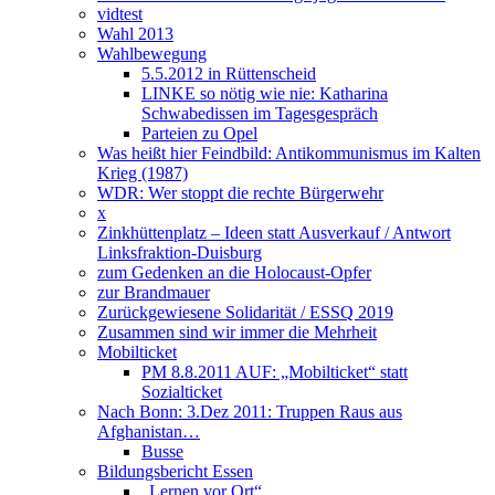
vidtest
Wahl 2013
Wahlbewegung
5.5.2012 in Rüttenscheid
LINKE so nötig wie nie: Katharina
Schwabedissen im Tagesgespräch
Parteien zu Opel
Was heißt hier Feindbild: Antikommunismus im Kalten
Krieg (1987)
WDR: Wer stoppt die rechte Bürgerwehr
x
Zinkhüttenplatz – Ideen statt Ausverkauf / Antwort
Linksfraktion-Duisburg
zum Gedenken an die Holocaust-Opfer
zur Brandmauer
Zurückgewiesene Solidarität / ESSQ 2019
Zusammen sind wir immer die Mehrheit
Mobilticket
PM 8.8.2011 AUF: „Mobilticket“ statt
Sozialticket
Nach Bonn: 3.Dez 2011: Truppen Raus aus
Afghanistan…
Busse
Bildungsbericht Essen
„Lernen vor Ort“