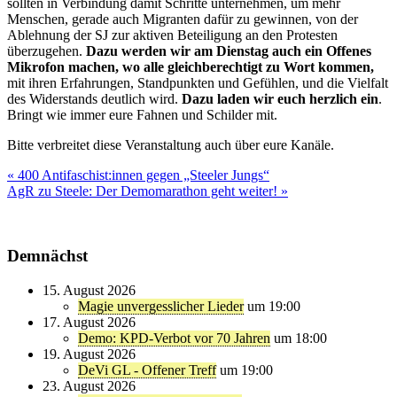
sollten in Verbindung damit Schritte unternehmen, um mehr
Menschen, gerade auch Migranten dafür zu gewinnen, von der
Ablehnung der SJ zur aktiven Beteiligung an den Protesten
überzugehen.
Dazu werden wir am Dienstag auch ein Offenes
Mikrofon machen, wo alle gleichberechtigt zu Wort kommen,
mit ihren Erfahrungen, Standpunkten und Gefühlen, und die Vielfalt
des Widerstands deutlich wird.
Dazu laden wir euch herzlich ein
.
Bringt wie immer eure Fahnen und Schilder mit.
Bitte verbreitet diese Veranstaltung auch über eure Kanäle.
Beitragsnavigation
« 400 Antifaschist:innen gegen „Steeler Jungs“
AgR zu Steele: Der Demomarathon geht weiter! »
Demnächst
15. August 2026
Magie unvergesslicher Lieder
um 19:00
17. August 2026
Demo: KPD-Verbot vor 70 Jahren
um 18:00
19. August 2026
DeVi GL - Offener Treff
um 19:00
23. August 2026