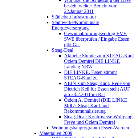
Wut über die Schließung der Oase
besteht weiter: Bericht vom
22.Januar 2011
Städtebau Infrastruktur
Stadtwerke/Kommunale
Energieversorgung
Gewinnabführungsvertrag EVV
SWE überprüfen / Eingabe Essen
gibt Gas
Steag-Deal
Aktuelle Stunde zum STEAG-Kauf
Özlem Demirel DIE LINKE
Landtag NRW
DIE LINKE. Essen stimmt
STEAG-Kauf zu
NEIN zum Steag-Kauf, Rede von
Dietrich Keil für Essen steht AUF
am 23.2.2011 im Rat
Özlem A. Demirel (DIE LINKE
MdL): Steag-Kauf und
Rekommunalisierung
Steag-Deal: Kontroverse Wolfgang
Freye und Özlem Demirel
Wohnungsbauprogramm Essen-Werden
Materialien 2009