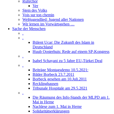
Ruhrchor
Ver
Stem des Volks
Vois sur ton chemin
Weltjugendlied: Jugend aller Nationen
Wir lernen im Vorwärtsgehen …
Sache der Menschen
.
.
Bülent Ucar: Die Zukunft des Islam in
Deutschland
Huub Oosterhuis: Rede auf einem SP-Kongress
.
Isabel Schayani zu 5 Jahre EU-Türkei Deal
.
Beiträge Montagsdemo 10.5.2021:
Bilder Borbeck 23.7.2011
Borbeck gesehen am 10.Juli.2011
Recklinghausen
Tribunale Hospitale am 29.5.2021
.
Die Räumung des Info-Stands der MLPD am 1.
Mai in Herne
Nachlese zum 1. Mai in Herne
Solidaritätserklärungen