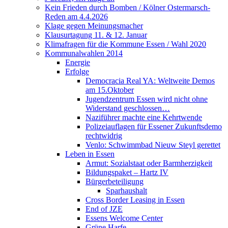
Kein Frieden durch Bomben / Kölner Ostermarsch-
Reden am 4.4.2026
Klage gegen Meinungsmacher
Klausurtagung 11. & 12. Januar
Klimafragen für die Kommune Essen / Wahl 2020
Kommunalwahlen 2014
Energie
Erfolge
Democracia Real YA: Weltweite Demos
am 15.Oktober
Jugendzentrum Essen wird nicht ohne
Widerstand geschlossen…
Naziführer machte eine Kehrtwende
Polizeiauflagen für Essener Zukunftsdemo
rechtwidrig
Venlo: Schwimmbad Nieuw Steyl gerettet
Leben in Essen
Armut: Sozialstaat oder Barmherzigkeit
Bildungspaket – Hartz IV
Bürgerbeteiligung
Sparhaushalt
Cross Border Leasing in Essen
End of JZE
Essens Welcome Center
Grüne Harfe