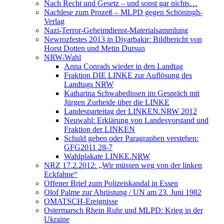
Nach Recht und Gesetz – und sonst gar nichts…
Nachlese zum Prozeß – MLPD gegen Schöningh-
Verlag
Nazi-Terror-Geheimdienst-Materialsammlung
Newrozfestes 2013 in Diyarbakir: Bildbericht von
Horst Dotten und Metin Dursun
NRW-Wahl
Anna Conrads wieder in den Landtag
Fraktion DIE LINKE zur Auflösung des
Landtags NRW
Katharina Schwabedissen im Gespräch mit
Jürgen Zurheide über die LINKE
Landesparteitag der LINKEN.NRW 2012
Neuwahl: Erklärung von Landesvorstand und
Fraktion der LINKEN
Schuld geben oder Paragraphen verstehen:
GFG2011 28-7
Wahlplakate LINKE.NRW
NRZ 17.2.2012: „Wir müssen weg von der linken
Eckfahne“
Offener Brief zum Polizeiskandal in Essen
Olof Palme zur Abrüstung / UN am 23. Juni 1982
OMATSCH-Ereignisse
Ostermarsch Rhein Ruhr und MLPD: Krieg in der
Ukraine