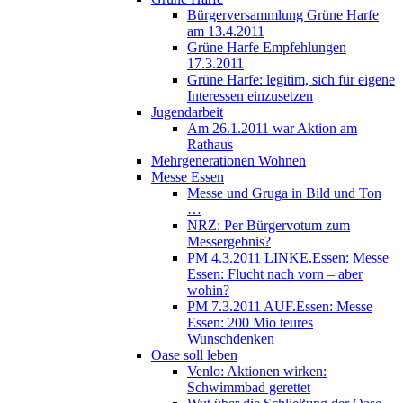
Bürgerversammlung Grüne Harfe
am 13.4.2011
Grüne Harfe Empfehlungen
17.3.2011
Grüne Harfe: legitim, sich für eigene
Interessen einzusetzen
Jugendarbeit
Am 26.1.2011 war Aktion am
Rathaus
Mehrgenerationen Wohnen
Messe Essen
Messe und Gruga in Bild und Ton
…
NRZ: Per Bürgervotum zum
Messergebnis?
PM 4.3.2011 LINKE.Essen: Messe
Essen: Flucht nach vorn – aber
wohin?
PM 7.3.2011 AUF.Essen: Messe
Essen: 200 Mio teures
Wunschdenken
Oase soll leben
Venlo: Aktionen wirken:
Schwimmbad gerettet