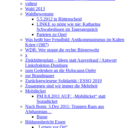
vidtest
Wahl 2013
Wahlbewegung
5.5.2012 in Rüttenscheid
LINKE so nötig wie nie: Katharina
Schwabedissen im Tagesgespräch
Parteien zu Opel
Was heißt hier Feindbild: Antikommunismus im Kalten
Krieg (1987)
WDR: Wer stoppt die rechte Bürgerwehr
x
Zinkhüttenplatz – Ideen statt Ausverkauf / Antwort
Linksfraktion-Duisburg
zum Gedenken an die Holocaust-Opfer
zur Brandmauer
Zurückgewiesene Solidarität / ESSQ 2019
Zusammen sind wir immer die Mehrheit
Mobilticket
PM 8.8.2011 AUF: „Mobilticket“ statt
Sozialticket
Nach Bonn: 3.Dez 2011: Truppen Raus aus
Afghanistan…
Busse
Bildungsbericht Essen
„Lernen vor Ort“