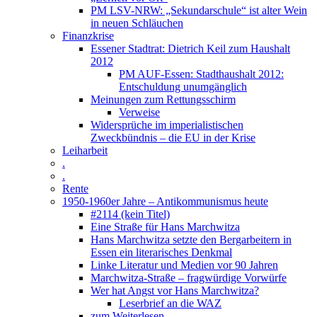
PM LSV-NRW: „Sekundarschule“ ist alter Wein
in neuen Schläuchen
Finanzkrise
Essener Stadtrat: Dietrich Keil zum Haushalt
2012
PM AUF-Essen: Stadthaushalt 2012:
Entschuldung unumgänglich
Meinungen zum Rettungsschirm
Verweise
Widersprüche im imperialistischen
Zweckbündnis – die EU in der Krise
Leiharbeit
.
.
Rente
1950-1960er Jahre – Antikommunismus heute
#2114 (kein Titel)
Eine Straße für Hans Marchwitza
Hans Marchwitza setzte den Bergarbeitern in
Essen ein literarisches Denkmal
Linke Literatur und Medien vor 90 Jahren
Marchwitza-Straße – fragwürdige Vorwürfe
Wer hat Angst vor Hans Marchwitza?
Leserbrief an die WAZ
zum Weiterlesen