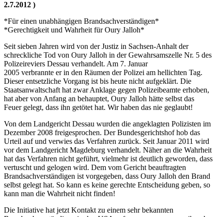
2.7.2012 )
*Für einen unabhängigen Brandsachverständigen*
*Gerechtigkeit und Wahrheit für Oury Jalloh*
Seit sieben Jahren wird von der Justiz in Sachsen-Anhalt der
schreckliche Tod von Oury Jalloh in der Gewahrsamszelle Nr. 5 des
Polizeireviers Dessau verhandelt. Am 7. Januar
2005 verbrannte er in den Räumen der Polizei am hellichten Tag.
Dieser entsetzliche Vorgang ist bis heute nicht aufgeklärt. Die
Staatsanwaltschaft hat zwar Anklage gegen Polizeibeamte erhoben,
hat aber von Anfang an behauptet, Oury Jalloh hätte selbst das
Feuer gelegt, dass ihn getötet hat. Wir haben das nie geglaubt!
Von dem Landgericht Dessau wurden die angeklagten Polizisten im
Dezember 2008 freigesprochen. Der Bundesgerichtshof hob das
Urteil auf und verwies das Verfahren zurück. Seit Januar 2011 wird
vor dem Landgericht Magdeburg verhandelt. Näher an die Wahrheit
hat das Verfahren nicht geführt, vielmehr ist deutlich geworden, dass
vertuscht und gelogen wird. Dem vom Gericht beauftragten
Brandsachverständigen ist vorgegeben, dass Oury Jalloh den Brand
selbst gelegt hat. So kann es keine gerechte Entscheidung geben, so
kann man die Wahrheit nicht finden!
Die Initiative hat jetzt Kontakt zu einem sehr bekannten