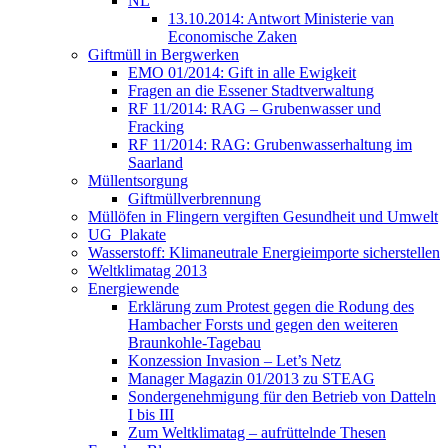
NL
13.10.2014: Antwort Ministerie van
Economische Zaken
Giftmüll in Bergwerken
EMO 01/2014: Gift in alle Ewigkeit
Fragen an die Essener Stadtverwaltung
RF 11/2014: RAG – Grubenwasser und
Fracking
RF 11/2014: RAG: Grubenwasserhaltung im
Saarland
Müllentsorgung
Giftmüllverbrennung
Müllöfen in Flingern vergiften Gesundheit und Umwelt
UG_Plakate
Wasserstoff: Klimaneutrale Energieimporte sicherstellen
Weltklimatag 2013
Energiewende
Erklärung zum Protest gegen die Rodung des
Hambacher Forsts und gegen den weiteren
Braunkohle-Tagebau
Konzession Invasion – Let’s Netz
Manager Magazin 01/2013 zu STEAG
Sondergenehmigung für den Betrieb von Datteln
I bis III
Zum Weltklimatag – aufrüttelnde Thesen