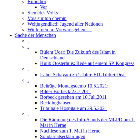
Ruhrchor
Ver
Stem des Volks
Vois sur ton chemin
Weltjugendlied: Jugend aller Nationen
Wir lernen im Vorwärtsgehen …
Sache der Menschen
.
.
Bülent Ucar: Die Zukunft des Islam in
Deutschland
Huub Oosterhuis: Rede auf einem SP-Kongress
.
Isabel Schayani zu 5 Jahre EU-Türkei Deal
.
Beiträge Montagsdemo 10.5.2021:
Bilder Borbeck 23.7.2011
Borbeck gesehen am 10.Juli.2011
Recklinghausen
Tribunale Hospitale am 29.5.2021
.
Die Räumung des Info-Stands der MLPD am 1.
Mai in Herne
Nachlese zum 1. Mai in Herne
Solidaritätserklärungen