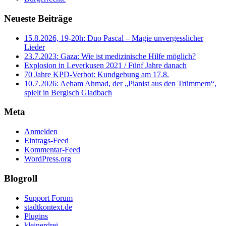
Neueste Beiträge
15.8.2026, 19-20h: Duo Pascal – Magie unvergesslicher
Lieder
23.7.2023: Gaza: Wie ist medizinische Hilfe möglich?
Explosion in Leverkusen 2021 / Fünf Jahre danach
70 Jahre KPD‑Verbot: Kundgebung am 17.8.
10.7.2026: Aeham Ahmad, der „Pianist aus den Trümmern“,
spielt in Bergisch Gladbach
Meta
Anmelden
Eintrags-Feed
Kommentar-Feed
WordPress.org
Blogroll
Support Forum
stadtkontext.de
Plugins
kleinerdrei