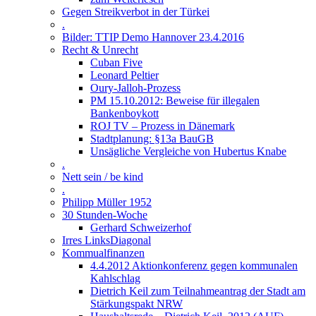
Gegen Streikverbot in der Türkei
.
Bilder: TTIP Demo Hannover 23.4.2016
Recht & Unrecht
Cuban Five
Leonard Peltier
Oury-Jalloh-Prozess
PM 15.10.2012: Beweise für illegalen
Bankenboykott
ROJ TV – Prozess in Dänemark
Stadtplanung: §13a BauGB
Unsägliche Vergleiche von Hubertus Knabe
.
Nett sein / be kind
.
Philipp Müller 1952
30 Stunden-Woche
Gerhard Schweizerhof
Irres LinksDiagonal
Kommualfinanzen
4.4.2012 Aktionkonferenz gegen kommunalen
Kahlschlag
Dietrich Keil zum Teilnahmeantrag der Stadt am
Stärkungspakt NRW