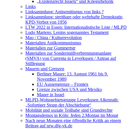
„Existenzrecht Israels“ und Kriegsrhetorik
Links
Linksammlung: Antisemitismus von links ?
Linksammlung: streitbare oder wehrhafte Demokratie,
KPD-Verbot von 1956
LTW 2022 in Essen: Internationalistische Liste / MLPD
Ludo Martens: Lenins sogenanntes Testament
Mao / China / Kulturrevolution
Materialien Antikommunismus
Materialien zur Gummertstr
Materialien zur Sondermüllverbrennungsanlage
(SMVA) von Currenta in Leverkusen / Antrag auf
Stilllegung
Mauern und Grenzen
Berliner Mauer: 13. August 1961 bis 9.
November 1989
EU Aussengrenze – Frontex
Grenze zwischen USA und Mexiko
Mauer in Israel
MLPD-Wohngebietsgruppe Leverkusen Alkenrath:
„Sofortiger Stopp der Abschiebung“
Mobilität und soziale Teilhabe sind Grundrechte
Montagsdemos in Köln: Jeden 2.Montag im Monat
Nach neun Monaten eine öffentliche Kritik an einem
Beitrag auf nrw.dfg-vk.de