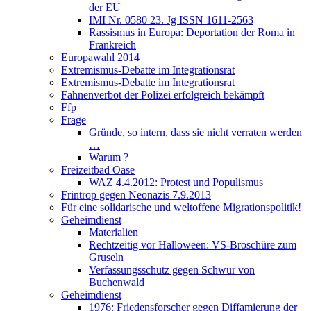
der EU
IMI Nr. 0580 23. Jg ISSN 1611-2563
Rassismus in Europa: Deportation der Roma in
Frankreich
Europawahl 2014
Extremismus-Debatte im Integrationsrat
Extremismus-Debatte im Integrationsrat
Fahnenverbot der Polizei erfolgreich bekämpft
Ffp
Frage
Gründe, so intern, dass sie nicht verraten werden
…
Warum ?
Freizeitbad Oase
WAZ 4.4.2012: Protest und Populismus
Frintrop gegen Neonazis 7.9.2013
Für eine solidarische und weltoffene Migrationspolitik!
Geheimdienst
Materialien
Rechtzeitig vor Halloween: VS-Broschüre zum
Gruseln
Verfassungsschutz gegen Schwur von
Buchenwald
Geheimdienst
1976: Friedensforscher gegen Diffamierung der