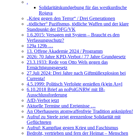
.
Solidaritätskundgebung für das westkurdische
Rojava
„Krieg gegen den Terror“ / Drei Generationen
„tödlicher“ Pazifismus, tödliche Waffen und der klare
Standpunkt der DFG/VK
1.6.2015: Versagen mit System – Braucht es den
Verfassungsschutz?
129a 129b …
13. Offene Akademie 2024 / Programm
2026: 70 Jahre KPD-Verbot / 77 Jahre Grundgesetz
23.3.1933: Rede von Otto Wels gegen das
Ermächtigungsgesetz
27.Juli 2024: Drei Jahre nach Giftmüllexplosion bei
Currenta!
4.5.1999: Politisch Verfolgte genießen (k)ein Asyl
6.10.2018 Brief an noPolGNRW mit IB-
Ausschlussforderung
AfD-Verbot jetzt
Aktuelle Termine und Ereignisse …
An Oberhausens atomwaffenfreie Tradition anknüpfen!
Aufruf zu Steele zeigt grenzenlose Solidarität mit
Geflüchteten
Aufruf: Kampftag gegen Krieg und Faschismus
Bedroht, vertrieben und fern der Heimat – Menschen