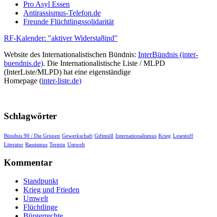
Pro Asyl Essen
Antirassismus-Telefon.de
Freunde Flüchtlingssolidarität
RF-Kalender: "aktiver Widersta8ind"
Website des Internationalistischen Bündnis:
InterBündnis (inter-
buendnis.de)
. Die Internationalistische Liste / MLPD
(InterListe/MLPD) hat eine eigenständige
Homepage (
inter-liste.de)
Schlagwörter
Bündnis 90 / Die Grünen
Gewerkschaft
Giftmüll
Internationalismus
Krieg
Lesestoff
Literatur
Rassismus
Termin
Umwelt
Kommentar
Standpunkt
Krieg und Frieden
Umwelt
Flüchtlinge
Bürgerrechte