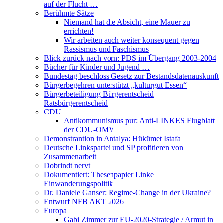
auf der Flucht …
Berühmte Sätze
Niemand hat die Absicht, eine Mauer zu
errichten!
Wir arbeiten auch weiter konsequent gegen
Rassismus und Faschismus
Blick zurück nach vorn: PDS im Übergang 2003-2004
Bücher für Kinder und Jugend …
Bundestag beschloss Gesetz zur Bestandsdatenauskunft
Bürgerbegehren unterstützt „kulturgut Essen“
Bürgerbeteiligung Bürgerentscheid
Ratsbürgerentscheid
CDU
Antikommunismus pur: Anti-LINKES Flugblatt
der CDU-OMV
Demonstrantion in Antalya: Hükümet Istafa
Deutsche Linkspartei und SP profitieren von
Zusammenarbeit
Dobrindt nervt
Dokumentiert: Thesenpapier Linke
Einwanderungspolitik
Dr. Daniele Ganser: Regime-Change in der Ukraine?
Entwurf NFB AKT 2026
Europa
Gabi Zimmer zur EU-2020-Strategie / Armut in