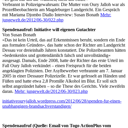
Verbrannt in Polizeigewahrsam: Die Mutter von Oury Jalloh war als
Prozeßbeobachterin am Magdeburger Landgericht. Ein Gespräch
mit Mariama Djombo Diallo Interview: Susan Bonath
Mehr:
jungewelt.de/2012/06-30/022.php
Spendenaufruf: Initiative will eigenen Gutachter
Von Susan Bonath
»Das ist kein Urteil, das auf Erkenntnissen beruht, sondern ein Ende
aus formalen Gründen«, das hatte schon der Richter am Landgericht
Dessau vor dreieinhalb Jahren konstatiert. Die Polizeibeamten hätten
»bedenkenlos und grottendämlich falsch und unvollständig«
ausgesagt. Damals, Ende 2008, hatte der Richter das erste Urteil im
Fall Oury Jalloh verkündet – einen Freispruch für die beiden
angeklagten Polizisten. Der Asylbewerber verbrannte am 7. Januar
2005 in einer Dessauer Polizeizelle. Er war gefesselt an Händen und
Füßen und hatte etwa 2,8 Promille Alkohol im Blut. Er soll sich
selbst angezündet haben – so die These des Gerichts. Viele zweifeln
daran.
Mehr: jungewelt.de/2012/06-30/023.php
initiativeouryjalloh.wordpress.com/2012/06/28/spenden-fur-einen-
unabhangigen-brandsachverstandigen/
Spendenaufruf (Quelle: Email von Togo ActionPlus vom