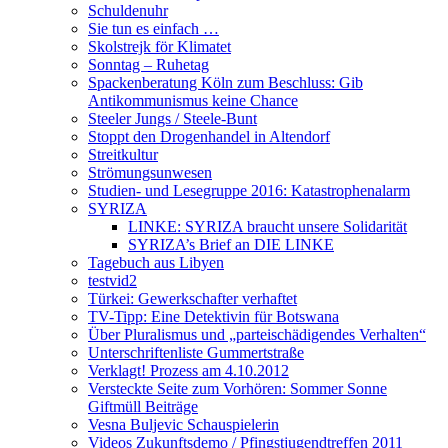
Schuldenuhr
Sie tun es einfach …
Skolstrejk för Klimatet
Sonntag – Ruhetag
Spackenberatung Köln zum Beschluss: Gib
Antikommunismus keine Chance
Steeler Jungs / Steele-Bunt
Stoppt den Drogenhandel in Altendorf
Streitkultur
Strömungsunwesen
Studien- und Lesegruppe 2016: Katastrophenalarm
SYRIZA
LINKE: SYRIZA braucht unsere Solidarität
SYRIZA’s Brief an DIE LINKE
Tagebuch aus Libyen
testvid2
Türkei: Gewerkschafter verhaftet
TV-Tipp: Eine Detektivin für Botswana
Über Pluralismus und „parteischädigendes Verhalten“
Unterschriftenliste Gummertstraße
Verklagt! Prozess am 4.10.2012
Versteckte Seite zum Vorhören: Sommer Sonne
Giftmüll Beiträge
Vesna Buljevic Schauspielerin
Videos Zukunftsdemo / Pfingstjugendtreffen 2011