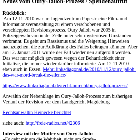
Neues vom Oury-Jalloh-Prozess / Spendenaufruf
Rückblick:
Am 12.11.2010 war im Jugendzentrum Papestr. eine Film- und
Informationsveranstaltung zu einem verschobenen und
verschleppten Revisionsprozess. Oury Jalloh war 2005 in
Polizeigewahrsam in der Zelle unter sehr mysteriösen Umständen
verbrannt. Es geht um Rassismus und die Weigerung Hinweisen
nachzugehen, die zur Aufklärung des Falles beitragen könnten. Aber
am 12. Januar 2011 wurde der Fall wieder neu aufgerollt werden.
Das war nur möglich gewesen wegen der Beharrlichkeit einer
Initiative, die immer wieder darüber informierte. Am 12.11.2010
eben auch in Essen.
Mehr: linksdiagonal.de/2010/11/12/oury-jalloh-
das-war-mord-break-the-silence/
https://www.linksdiagonal.de/recht-unrecht/oury-jalloh-prozess/
Anwältin der Nebenklage im Oury-Jalloh-Prozess zum bisherigen
Verlauf der Revision vor dem Landgericht Magdeburg
Rechtsanwältin Heinecke berichtet
siehe auch:
http://freie-radios.net/42306
Interview mit der Mutter von Oury Jalloh:
»Es geht mir um die Wahrheit, nicht um Strafe«