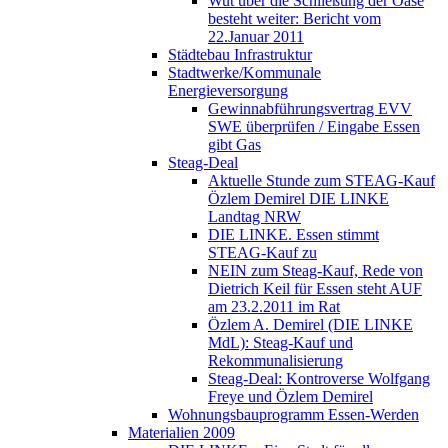
Wut über die Schließung der Oase
besteht weiter: Bericht vom
22.Januar 2011
Städtebau Infrastruktur
Stadtwerke/Kommunale
Energieversorgung
Gewinnabführungsvertrag EVV
SWE überprüfen / Eingabe Essen
gibt Gas
Steag-Deal
Aktuelle Stunde zum STEAG-Kauf
Özlem Demirel DIE LINKE
Landtag NRW
DIE LINKE. Essen stimmt
STEAG-Kauf zu
NEIN zum Steag-Kauf, Rede von
Dietrich Keil für Essen steht AUF
am 23.2.2011 im Rat
Özlem A. Demirel (DIE LINKE
MdL): Steag-Kauf und
Rekommunalisierung
Steag-Deal: Kontroverse Wolfgang
Freye und Özlem Demirel
Wohnungsbauprogramm Essen-Werden
Materialien 2009