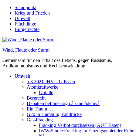
Skip
Standpunkt
to
Krieg und Frieden
content
Umwelt
Flüchtlinge
Bürgerrechte
Wind, Flaute oder Sturm
Gemeinsam für den Erhalt des Lebens, gegen Rassismus,
Antikommunismus und Rechtsentwicklung
Umwelt
5.3.2021 JHV UG Essen
Atomkraftwerke
Unfälle
Bergrecht
Debatten befinner sig på sandlådenivå
Ein Traum …
G20 in Hamburg, Eindrücke
Gas-Fracking
Fracking-Verbot durchsetzen (AUF-Essen)
IWW-Studie Fracking im Einzugsgebiet der Ruhr