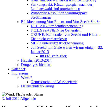
Haushaltsrede – Dietrich Keil, 2012 (AUF)
Stärkungspakt: Kürzungsorgien nach der
Landtagswahl sind programmiert
Wuppertal: Resolution Stärkungspakt
Stadtfinanzen
Rückbenennung Von-Einem- und Von-Seeck-Straße
18.11.2012 Straßenrückbenennung
F.E.L.S sagt NEIN zu Generälen
GRÜNE: Kameraden von Seeckt und Hitler –
Zitat nicht verharmlosen
MLPD unterstützt Rückbenennung
von Seekt: „Im Ziele waren wir uns einig“ – 22.
Januar 2013
#8392 (kein Titel)
Haushalt 2013/2014
Drogengeschichten
Kalender
Impressum
Wieso?
Genusssucht und Wissbegierde
Datenschutzerklärung
3. Juli 2012
Allgemein