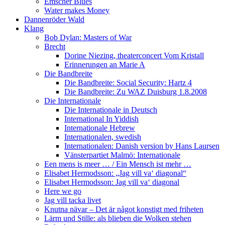
Emscher Blues
Water makes Money
Dannenröder Wald
Klang
Bob Dylan: Masters of War
Brecht
Dorine Niezing, theaterconcert Vom Kristall
Erinnerungen an Marie A
Die Bandbreite
Die Bandbreite: Social Security: Hartz 4
Die Bandbreite: Zu WAZ Duisburg 1.8.2008
Die Internationale
Die Internationale in Deutsch
International In Yiddish
Internationale Hebrew
Internationalen, swedish
Internationalen: Danish version by Hans Laursen
Vänsterpartiet Malmö: Internationale
Een mens is meer … / Ein Mensch ist mehr …
Elisabet Hermodsson: „Jag vill va‘ diagonal“
Elisabet Hermodsson: Jag vill va‘ diagonal
Here we go
Jag vill tacka livet
Knutna nävar – Det är något konstigt med friheten
Lärm und Stille: als blieben die Wolken stehen