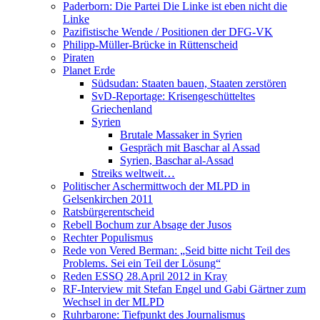
Paderborn: Die Partei Die Linke ist eben nicht die
Linke
Pazifistische Wende / Positionen der DFG-VK
Philipp-Müller-Brücke in Rüttenscheid
Piraten
Planet Erde
Südsudan: Staaten bauen, Staaten zerstören
SvD-Reportage: Krisengeschütteltes
Griechenland
Syrien
Brutale Massaker in Syrien
Gespräch mit Baschar al Assad
Syrien, Baschar al-Assad
Streiks weltweit…
Politischer Aschermittwoch der MLPD in
Gelsenkirchen 2011
Ratsbürgerentscheid
Rebell Bochum zur Absage der Jusos
Rechter Populismus
Rede von Vered Berman: „Seid bitte nicht Teil des
Problems. Sei ein Teil der Lösung“
Reden ESSQ 28.April 2012 in Kray
RF-Interview mit Stefan Engel und Gabi Gärtner zum
Wechsel in der MLPD
Ruhrbarone: Tiefpunkt des Journalismus