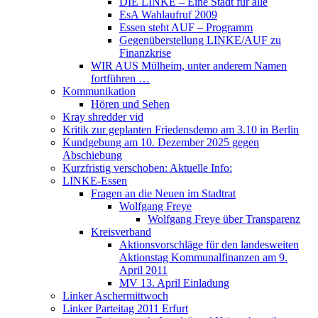
DIE LINKE – Eine Stadt für alle
EsA Wahlaufruf 2009
Essen steht AUF – Programm
Gegenüberstellung LINKE/AUF zu
Finanzkrise
WIR AUS Mülheim, unter anderem Namen
fortführen …
Kommunikation
Hören und Sehen
Kray shredder vid
Kritik zur geplanten Friedensdemo am 3.10 in Berlin
Kundgebung am 10. Dezember 2025 gegen
Abschiebung
Kurzfristig verschoben: Aktuelle Info:
LINKE-Essen
Fragen an die Neuen im Stadtrat
Wolfgang Freye
Wolfgang Freye über Transparenz
Kreisverband
Aktionsvorschläge für den landesweiten
Aktionstag Kommunalfinanzen am 9.
April 2011
MV 13. April Einladung
Linker Aschermittwoch
Linker Parteitag 2011 Erfurt