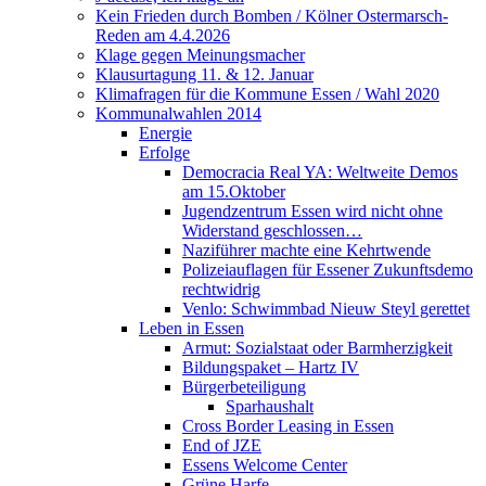
Kein Frieden durch Bomben / Kölner Ostermarsch-
Reden am 4.4.2026
Klage gegen Meinungsmacher
Klausurtagung 11. & 12. Januar
Klimafragen für die Kommune Essen / Wahl 2020
Kommunalwahlen 2014
Energie
Erfolge
Democracia Real YA: Weltweite Demos
am 15.Oktober
Jugendzentrum Essen wird nicht ohne
Widerstand geschlossen…
Naziführer machte eine Kehrtwende
Polizeiauflagen für Essener Zukunftsdemo
rechtwidrig
Venlo: Schwimmbad Nieuw Steyl gerettet
Leben in Essen
Armut: Sozialstaat oder Barmherzigkeit
Bildungspaket – Hartz IV
Bürgerbeteiligung
Sparhaushalt
Cross Border Leasing in Essen
End of JZE
Essens Welcome Center
Grüne Harfe