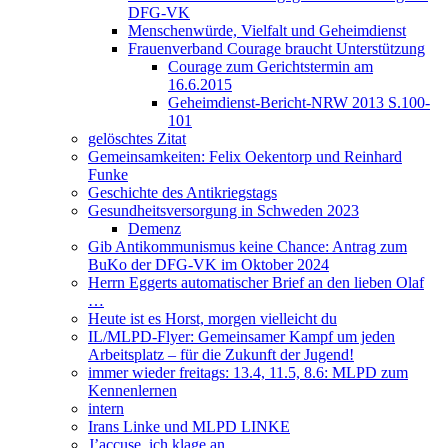
DFG-VK
Menschenwürde, Vielfalt und Geheimdienst
Frauenverband Courage braucht Unterstützung
Courage zum Gerichtstermin am
16.6.2015
Geheimdienst-Bericht-NRW 2013 S.100-
101
gelöschtes Zitat
Gemeinsamkeiten: Felix Oekentorp und Reinhard
Funke
Geschichte des Antikriegstags
Gesundheitsversorgung in Schweden 2023
Demenz
Gib Antikommunismus keine Chance: Antrag zum
BuKo der DFG-VK im Oktober 2024
Herrn Eggerts automatischer Brief an den lieben Olaf
…
Heute ist es Horst, morgen vielleicht du
IL/MLPD-Flyer: Gemeinsamer Kampf um jeden
Arbeitsplatz – für die Zukunft der Jugend!
immer wieder freitags: 13.4, 11.5, 8.6: MLPD zum
Kennenlernen
intern
Irans Linke und MLPD LINKE
J’accuse, ich klage an