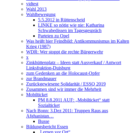
vidtest
Wahl 2013
Wahlbewegung
5.5.2012 in Rüttenscheid
LINKE so nötig wie nie: Katharina
Schwabedissen im Tagesgespräch
Parteien zu Opel
Was heißt hier Feindbild: Antikommunismus im Kalten
Krieg (1987)
WDR: Wer stoppt die rechte Bürgerwehr
x
Zinkhüttenplatz – Ideen statt Ausverkauf / Antwort
Linksfraktion-Duisburg
zum Gedenken an die Holocaust-Opfer
zur Brandmauer
Zurückgewiesene Solidarität / ESSQ 2019
Zusammen sind wir immer die Mehrheit
Mobilticket
PM 8.8.2011 AUF: „Mobilticket“ statt
Sozialticket
Nach Bonn: 3.Dez 2011: Truppen Raus aus
Afghanistan…
Busse
Bildungsbericht Essen
„Lernen vor Ort“