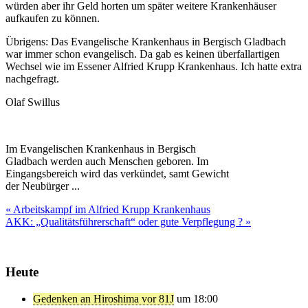
würden aber ihr Geld horten um später weitere Krankenhäuser
aufkaufen zu können.
Übrigens: Das Evangelische Krankenhaus in Bergisch Gladbach
war immer schon evangelisch. Da gab es keinen überfallartigen
Wechsel wie im Essener Alfried Krupp Krankenhaus. Ich hatte extra
nachgefragt.
Olaf Swillus
Im Evangelischen Krankenhaus in Bergisch
Gladbach werden auch Menschen geboren. Im
Eingangsbereich wird das verkündet, samt Gewicht
der Neubürger ...
Beitragsnavigation
« Arbeitskampf im Alfried Krupp Krankenhaus
AKK: „Qualitätsführerschaft“ oder gute Verpflegung ? »
Heute
Gedenken an Hiroshima vor 81J
um 18:00