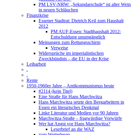
PM LSV-NRW: „Sekundarschule“ ist alter Wein
in neuen Schläuchen
Finanzkrise
Essener Stadtrat: Dietrich Keil zum Haushalt
2012
PM AUF-Essen: Stadthaushalt 2012:
Entschuldung unumgänglich
Meinungen zum Rettungsschirm
Verweise
Widersprüche im imperialistischen
Zweckbündnis – die EU in der Krise
Leiharbeit
.
.
Rente
1950-1960er Jahre – Antikommunismus heute
#2114 (kein Titel)
Eine Straße für Hans Marchwitza
Hans Marchwitza setzte den Bergarbeitern in
Essen ein literarisches Denkmal
Linke Literatur und Medien vor 90 Jahren
Marchwitza-Straße – fragwürdige Vorwürfe
Wer hat Angst vor Hans Marchwitza?
Leserbrief an die WAZ
zum Weiterlesen