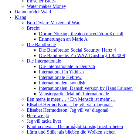
Emscher Blues
Water makes Money
Dannenröder Wald
Klang
Bob Dylan: Masters of War
Brecht
Dorine Niezing, theaterconcert Vom Kristall
Erinnerungen an Marie A
Die Bandbreite
Die Bandbreite: Social Security: Hartz 4
Die Bandbreite: Zu WAZ Duisburg 1.8.2008
Die Internationale
Die Internationale in Deutsch
International In Yiddish
Internationale Hebrew
Internationalen, swedish
Internationalen: Danish version by Hans Laursen
Vänsterpartiet Malmö: Internationale
Een mens is meer … / Ein Mensch ist mehr …
Elisabet Hermodsson: „Jag vill va‘ diagonal“
Elisabet Hermodsson: Jag vill va‘ diagonal
Here we go
Jag vill tacka livet
Knutna nävar – Det är något konstigt med friheten
Lärm und Stille: als blieben die Wolken stehen