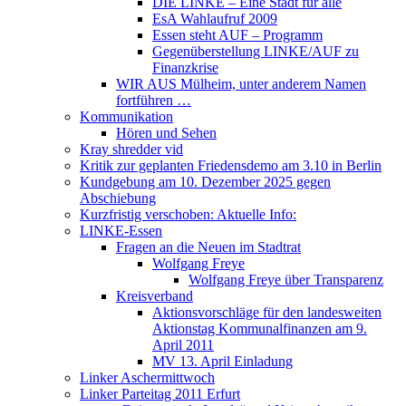
DIE LINKE – Eine Stadt für alle
EsA Wahlaufruf 2009
Essen steht AUF – Programm
Gegenüberstellung LINKE/AUF zu
Finanzkrise
WIR AUS Mülheim, unter anderem Namen
fortführen …
Kommunikation
Hören und Sehen
Kray shredder vid
Kritik zur geplanten Friedensdemo am 3.10 in Berlin
Kundgebung am 10. Dezember 2025 gegen
Abschiebung
Kurzfristig verschoben: Aktuelle Info:
LINKE-Essen
Fragen an die Neuen im Stadtrat
Wolfgang Freye
Wolfgang Freye über Transparenz
Kreisverband
Aktionsvorschläge für den landesweiten
Aktionstag Kommunalfinanzen am 9.
April 2011
MV 13. April Einladung
Linker Aschermittwoch
Linker Parteitag 2011 Erfurt