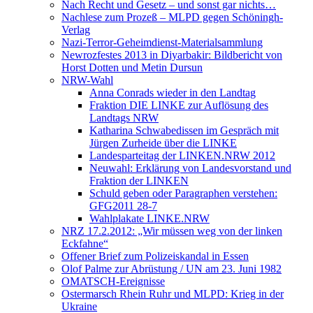
Nach Recht und Gesetz – und sonst gar nichts…
Nachlese zum Prozeß – MLPD gegen Schöningh-
Verlag
Nazi-Terror-Geheimdienst-Materialsammlung
Newrozfestes 2013 in Diyarbakir: Bildbericht von
Horst Dotten und Metin Dursun
NRW-Wahl
Anna Conrads wieder in den Landtag
Fraktion DIE LINKE zur Auflösung des
Landtags NRW
Katharina Schwabedissen im Gespräch mit
Jürgen Zurheide über die LINKE
Landesparteitag der LINKEN.NRW 2012
Neuwahl: Erklärung von Landesvorstand und
Fraktion der LINKEN
Schuld geben oder Paragraphen verstehen:
GFG2011 28-7
Wahlplakate LINKE.NRW
NRZ 17.2.2012: „Wir müssen weg von der linken
Eckfahne“
Offener Brief zum Polizeiskandal in Essen
Olof Palme zur Abrüstung / UN am 23. Juni 1982
OMATSCH-Ereignisse
Ostermarsch Rhein Ruhr und MLPD: Krieg in der
Ukraine