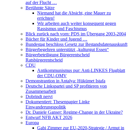
auf der Flucht …
Berühmte Sätze
Niemand hat die Absicht, eine Mauer zu
errichten!
Wir arbeiten auch weiter konsequent gegen
Rassismus und Faschismus
Blick zurück nach vorn: PDS im Übergang 2003-2004
Bücher für Kinder und Jugend …
Bundestag beschloss Gesetz zur Bestandsdatenauskunft
Bürgerbegehren unterstützt „kulturgut Essen“
Bürgerbeteiligung Bürgerentscheid
Ratsbürgerentscheid
CDU
Antikommunismus pur: Anti-LINKES Flugblatt
der CDU-OMV
Demonstrantion in Antalya: Hükümet Istafa
Deutsche Linkspartei und SP profitieren von
Zusammenarbeit
Dobrindt nervt
Dokumentiert: Thesenpapier Linke
Einwanderungspolitik
Dr. Daniele Ganser: Regime-Change in der Ukraine?
Entwurf NFB AKT 2026
Europa
Gabi Zimmer zur EU-2020-Strategie / Armut in