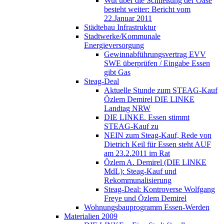
Wut über die Schließung der Oase
besteht weiter: Bericht vom
22.Januar 2011
Städtebau Infrastruktur
Stadtwerke/Kommunale
Energieversorgung
Gewinnabführungsvertrag EVV
SWE überprüfen / Eingabe Essen
gibt Gas
Steag-Deal
Aktuelle Stunde zum STEAG-Kauf
Özlem Demirel DIE LINKE
Landtag NRW
DIE LINKE. Essen stimmt
STEAG-Kauf zu
NEIN zum Steag-Kauf, Rede von
Dietrich Keil für Essen steht AUF
am 23.2.2011 im Rat
Özlem A. Demirel (DIE LINKE
MdL): Steag-Kauf und
Rekommunalisierung
Steag-Deal: Kontroverse Wolfgang
Freye und Özlem Demirel
Wohnungsbauprogramm Essen-Werden
Materialien 2009