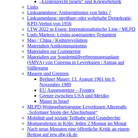
„Existenzrecht Israels“ und Kriegsrhetorik
Links
Linksammlung: Antisemitismus von links ?
Linksammlung: streitbare oder wehrhafte Demokratie,
KPD-Verbot von 1956
LTW 2022 in Essen: Internationalistische Liste / MLPD
Ludo Martens: Lenins sogenanntes Testament
Mao / China / Kulturrevolution
Materialien Antikommunismus
Materialien zur Gummertstr
Materialien zur Sondermüllverbrennungsanlage
(SMVA) von Currenta in Leverkusen / Antrag auf
Stilllegung
Mauern und Grenzen
Berliner Mauer: 13. August 1961 bis 9.
November 1989
EU Aussengrenze – Frontex
Grenze zwischen USA und Mexiko
Mauer in Israel
MLPD-Wohngebietsgruppe Leverkusen Alkenrath:
„Sofortiger Stopp der Abschiebung“
Mobilität und soziale Teilhabe sind Grundrechte
Montagsdemos in Köln: Jeden 2.Montag im Monat
Nach neun Monaten eine öffentliche Kritik an einem
Beitrag auf nrw.dfg-vk.de