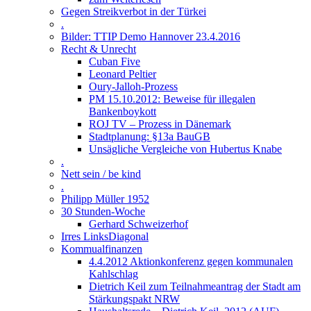
Gegen Streikverbot in der Türkei
.
Bilder: TTIP Demo Hannover 23.4.2016
Recht & Unrecht
Cuban Five
Leonard Peltier
Oury-Jalloh-Prozess
PM 15.10.2012: Beweise für illegalen
Bankenboykott
ROJ TV – Prozess in Dänemark
Stadtplanung: §13a BauGB
Unsägliche Vergleiche von Hubertus Knabe
.
Nett sein / be kind
.
Philipp Müller 1952
30 Stunden-Woche
Gerhard Schweizerhof
Irres LinksDiagonal
Kommualfinanzen
4.4.2012 Aktionkonferenz gegen kommunalen
Kahlschlag
Dietrich Keil zum Teilnahmeantrag der Stadt am
Stärkungspakt NRW