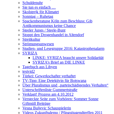
Schuldenuhr
Sie tun es einfach …
Skolstrejk för Klimatet
Sonntag – Ruhetag
Spackenberatung Köln zum Beschluss: Gib
Antikommunismus keine Chance
Steeler Jungs / Steele-Bunt
Stoppt den Drogenhandel in Altendorf
Streitkultur
Strömungsunwesen
Studien- und Lesegruppe 2016: Katastrophenalarm
SYRIZA
LINKE: SYRIZA braucht unsere Solidarität
SYRIZA’s Brief an DIE LINKE
Tagebuch aus Libyen
testvid2
Türkei: Gewerkschafter verhaftet
TV-Tipp: Eine Detektivin für Botswana
Über Pluralismus und „parteischädigendes Verhalten“
Unterschriftenliste Gummertstraße
Verklagt! Prozess am 4.10.2012
Versteckte Seite zum Vorhören: Sommer Sonne
Giftmüll Beiträge
Vesna Buljevic Schauspielerin
Videos Zukunftsdemo / Pfingstjugendtreffen 2011