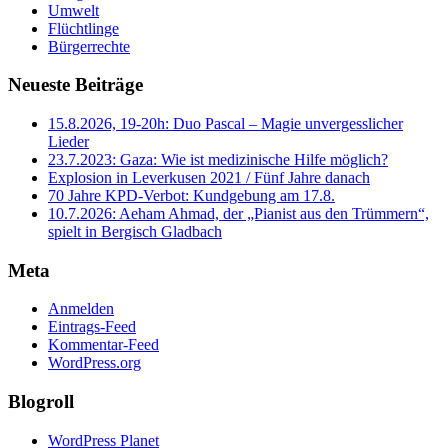
Umwelt
Flüchtlinge
Bürgerrechte
Neueste Beiträge
15.8.2026, 19-20h: Duo Pascal – Magie unvergesslicher
Lieder
23.7.2023: Gaza: Wie ist medizinische Hilfe möglich?
Explosion in Leverkusen 2021 / Fünf Jahre danach
70 Jahre KPD‑Verbot: Kundgebung am 17.8.
10.7.2026: Aeham Ahmad, der „Pianist aus den Trümmern“,
spielt in Bergisch Gladbach
Meta
Anmelden
Eintrags-Feed
Kommentar-Feed
WordPress.org
Blogroll
WordPress Planet