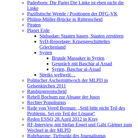
Paderborn: Die Partei Die Linke ist eben nicht die
Linke
Pazifistische Wende / Positionen der DFG-VK
Philipp-Müller-Brücke in Rüttenscheid
Piraten
Planet Erde
Südsudan: Staaten bauen, Staaten zerstören
SvD-Reportage: Krisengeschütteltes
Griechenland
Syrien
Brutale Massaker in Syrien
Gespräch mit Baschar al Assad
Syrien, Baschar al-Assad
Streiks weltweit…
Politischer Aschermittwoch der MLPD in
Gelsenkirchen 2011
Ratsbürgerentscheid
Rebell Bochum zur Absage der Jusos
Rechter Populismus
Rede von Vered Berman: „Seid bitte nicht Teil des
Problems. Sei ein Teil der Lösung“
Reden ESSQ 28.April 2012 in Kray
RF-Interview mit Stefan Engel und Gabi Gärtner zum
Wechsel in der MLPD
Ruhrbarone: Tiefpunkt des Journalismus