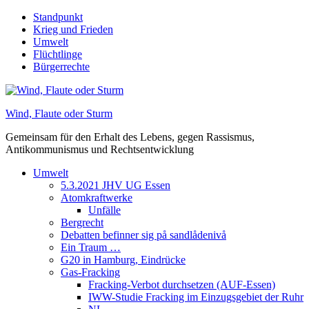
Skip
Standpunkt
to
Krieg und Frieden
content
Umwelt
Flüchtlinge
Bürgerrechte
Wind, Flaute oder Sturm
Gemeinsam für den Erhalt des Lebens, gegen Rassismus,
Antikommunismus und Rechtsentwicklung
Umwelt
5.3.2021 JHV UG Essen
Atomkraftwerke
Unfälle
Bergrecht
Debatten befinner sig på sandlådenivå
Ein Traum …
G20 in Hamburg, Eindrücke
Gas-Fracking
Fracking-Verbot durchsetzen (AUF-Essen)
IWW-Studie Fracking im Einzugsgebiet der Ruhr