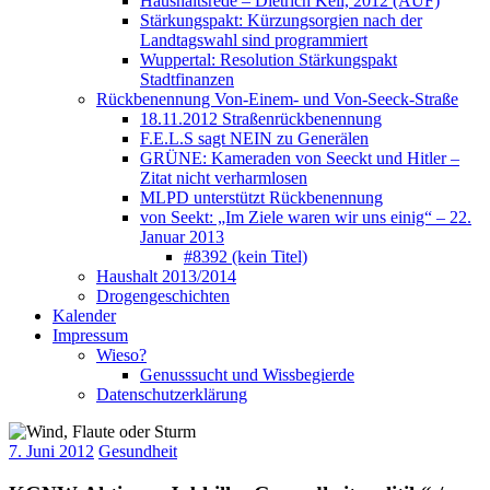
Haushaltsrede – Dietrich Keil, 2012 (AUF)
Stärkungspakt: Kürzungsorgien nach der
Landtagswahl sind programmiert
Wuppertal: Resolution Stärkungspakt
Stadtfinanzen
Rückbenennung Von-Einem- und Von-Seeck-Straße
18.11.2012 Straßenrückbenennung
F.E.L.S sagt NEIN zu Generälen
GRÜNE: Kameraden von Seeckt und Hitler –
Zitat nicht verharmlosen
MLPD unterstützt Rückbenennung
von Seekt: „Im Ziele waren wir uns einig“ – 22.
Januar 2013
#8392 (kein Titel)
Haushalt 2013/2014
Drogengeschichten
Kalender
Impressum
Wieso?
Genusssucht und Wissbegierde
Datenschutzerklärung
7. Juni 2012
Gesundheit