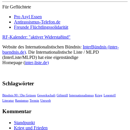
Für Geflüchtete
Pro Asyl Essen
Antirassismus-Telefon.de
Freunde Flüchtlingssolidarität
RF-Kalender: "aktiver Widersta8ind"
Website des Internationalistischen Bündnis:
InterBündnis (inter-
buendnis.de)
. Die Internationalistische Liste / MLPD
(InterListe/MLPD) hat eine eigenständige
Homepage (
inter-liste.de)
Schlagwörter
Bündnis 90 / Die Grünen
Gewerkschaft
Giftmüll
Internationalismus
Krieg
Lesestoff
Literatur
Rassismus
Termin
Umwelt
Kommentar
Standpunkt
Krieg und Frieden