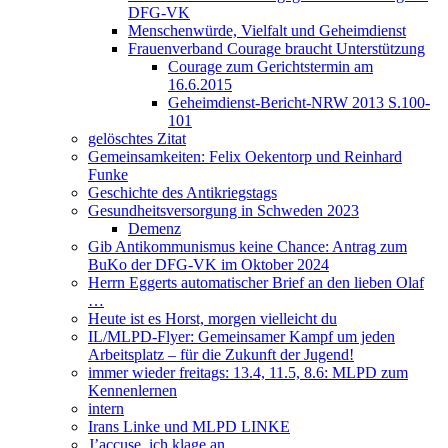
DFG-VK
Menschenwürde, Vielfalt und Geheimdienst
Frauenverband Courage braucht Unterstützung
Courage zum Gerichtstermin am
16.6.2015
Geheimdienst-Bericht-NRW 2013 S.100-
101
gelöschtes Zitat
Gemeinsamkeiten: Felix Oekentorp und Reinhard
Funke
Geschichte des Antikriegstags
Gesundheitsversorgung in Schweden 2023
Demenz
Gib Antikommunismus keine Chance: Antrag zum
BuKo der DFG-VK im Oktober 2024
Herrn Eggerts automatischer Brief an den lieben Olaf
…
Heute ist es Horst, morgen vielleicht du
IL/MLPD-Flyer: Gemeinsamer Kampf um jeden
Arbeitsplatz – für die Zukunft der Jugend!
immer wieder freitags: 13.4, 11.5, 8.6: MLPD zum
Kennenlernen
intern
Irans Linke und MLPD LINKE
J’accuse, ich klage an