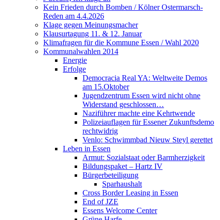
Kein Frieden durch Bomben / Kölner Ostermarsch-
Reden am 4.4.2026
Klage gegen Meinungsmacher
Klausurtagung 11. & 12. Januar
Klimafragen für die Kommune Essen / Wahl 2020
Kommunalwahlen 2014
Energie
Erfolge
Democracia Real YA: Weltweite Demos
am 15.Oktober
Jugendzentrum Essen wird nicht ohne
Widerstand geschlossen…
Naziführer machte eine Kehrtwende
Polizeiauflagen für Essener Zukunftsdemo
rechtwidrig
Venlo: Schwimmbad Nieuw Steyl gerettet
Leben in Essen
Armut: Sozialstaat oder Barmherzigkeit
Bildungspaket – Hartz IV
Bürgerbeteiligung
Sparhaushalt
Cross Border Leasing in Essen
End of JZE
Essens Welcome Center
Grüne Harfe