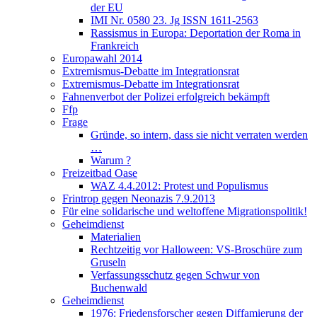
der EU
IMI Nr. 0580 23. Jg ISSN 1611-2563
Rassismus in Europa: Deportation der Roma in
Frankreich
Europawahl 2014
Extremismus-Debatte im Integrationsrat
Extremismus-Debatte im Integrationsrat
Fahnenverbot der Polizei erfolgreich bekämpft
Ffp
Frage
Gründe, so intern, dass sie nicht verraten werden
…
Warum ?
Freizeitbad Oase
WAZ 4.4.2012: Protest und Populismus
Frintrop gegen Neonazis 7.9.2013
Für eine solidarische und weltoffene Migrationspolitik!
Geheimdienst
Materialien
Rechtzeitig vor Halloween: VS-Broschüre zum
Gruseln
Verfassungsschutz gegen Schwur von
Buchenwald
Geheimdienst
1976: Friedensforscher gegen Diffamierung der