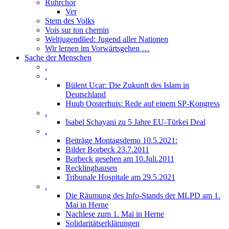
Ruhrchor
Ver
Stem des Volks
Vois sur ton chemin
Weltjugendlied: Jugend aller Nationen
Wir lernen im Vorwärtsgehen …
Sache der Menschen
.
.
Bülent Ucar: Die Zukunft des Islam in
Deutschland
Huub Oosterhuis: Rede auf einem SP-Kongress
.
Isabel Schayani zu 5 Jahre EU-Türkei Deal
.
Beiträge Montagsdemo 10.5.2021:
Bilder Borbeck 23.7.2011
Borbeck gesehen am 10.Juli.2011
Recklinghausen
Tribunale Hospitale am 29.5.2021
.
Die Räumung des Info-Stands der MLPD am 1.
Mai in Herne
Nachlese zum 1. Mai in Herne
Solidaritätserklärungen