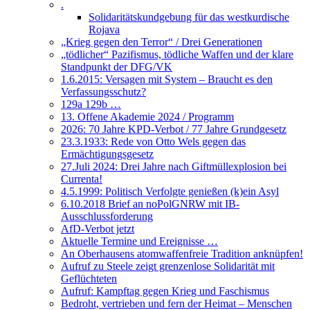
.
Solidaritätskundgebung für das westkurdische
Rojava
„Krieg gegen den Terror“ / Drei Generationen
„tödlicher“ Pazifismus, tödliche Waffen und der klare
Standpunkt der DFG/VK
1.6.2015: Versagen mit System – Braucht es den
Verfassungsschutz?
129a 129b …
13. Offene Akademie 2024 / Programm
2026: 70 Jahre KPD-Verbot / 77 Jahre Grundgesetz
23.3.1933: Rede von Otto Wels gegen das
Ermächtigungsgesetz
27.Juli 2024: Drei Jahre nach Giftmüllexplosion bei
Currenta!
4.5.1999: Politisch Verfolgte genießen (k)ein Asyl
6.10.2018 Brief an noPolGNRW mit IB-
Ausschlussforderung
AfD-Verbot jetzt
Aktuelle Termine und Ereignisse …
An Oberhausens atomwaffenfreie Tradition anknüpfen!
Aufruf zu Steele zeigt grenzenlose Solidarität mit
Geflüchteten
Aufruf: Kampftag gegen Krieg und Faschismus
Bedroht, vertrieben und fern der Heimat – Menschen