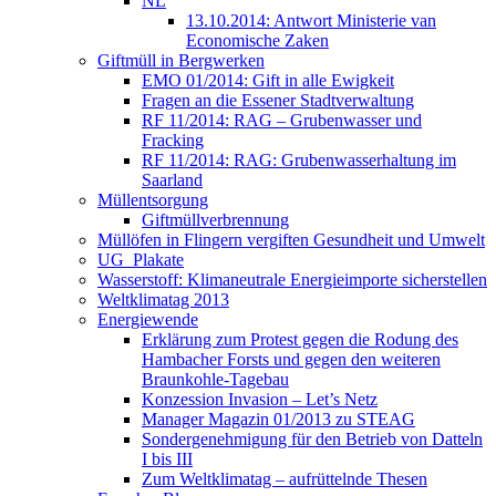
NL
13.10.2014: Antwort Ministerie van
Economische Zaken
Giftmüll in Bergwerken
EMO 01/2014: Gift in alle Ewigkeit
Fragen an die Essener Stadtverwaltung
RF 11/2014: RAG – Grubenwasser und
Fracking
RF 11/2014: RAG: Grubenwasserhaltung im
Saarland
Müllentsorgung
Giftmüllverbrennung
Müllöfen in Flingern vergiften Gesundheit und Umwelt
UG_Plakate
Wasserstoff: Klimaneutrale Energieimporte sicherstellen
Weltklimatag 2013
Energiewende
Erklärung zum Protest gegen die Rodung des
Hambacher Forsts und gegen den weiteren
Braunkohle-Tagebau
Konzession Invasion – Let’s Netz
Manager Magazin 01/2013 zu STEAG
Sondergenehmigung für den Betrieb von Datteln
I bis III
Zum Weltklimatag – aufrüttelnde Thesen