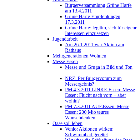
Bürgerversammlung Grüne Harfe
am 13.4.2011
Grüne Harfe Empfehlungen
17.3.2011
Grüne Harfe: legitim, sich für eigene
Interessen einzusetzen
Jugendarbeit
Am 26.1.2011 war Aktion am
Rathaus
Mehrgenerationen Wohnen
Messe Essen
Messe und Gruga in Bild und Ton
…
NRZ: Per Bürgervotum zum
Messergebnis?
PM 4.3.2011 LINKE.Essen: Messe
Essen: Flucht nach vorn – aber
wohin?
PM 7.3.2011 AUF.Essen: Messe
Essen: 200 Mio teures
Wunschdenken
Oase soll leben
Venlo: Aktionen wirken:
Schwimmbad gerettet