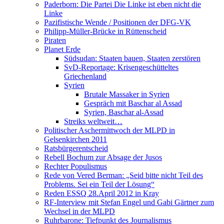
Paderborn: Die Partei Die Linke ist eben nicht die
Linke
Pazifistische Wende / Positionen der DFG-VK
Philipp-Müller-Brücke in Rüttenscheid
Piraten
Planet Erde
Südsudan: Staaten bauen, Staaten zerstören
SvD-Reportage: Krisengeschütteltes
Griechenland
Syrien
Brutale Massaker in Syrien
Gespräch mit Baschar al Assad
Syrien, Baschar al-Assad
Streiks weltweit…
Politischer Aschermittwoch der MLPD in
Gelsenkirchen 2011
Ratsbürgerentscheid
Rebell Bochum zur Absage der Jusos
Rechter Populismus
Rede von Vered Berman: „Seid bitte nicht Teil des
Problems. Sei ein Teil der Lösung“
Reden ESSQ 28.April 2012 in Kray
RF-Interview mit Stefan Engel und Gabi Gärtner zum
Wechsel in der MLPD
Ruhrbarone: Tiefpunkt des Journalismus