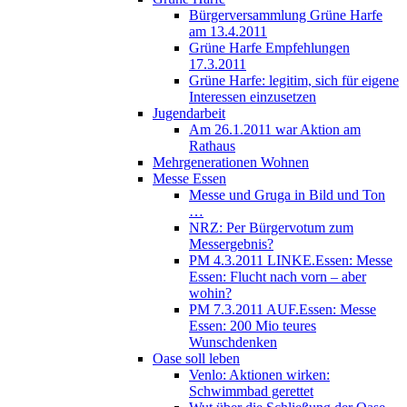
Bürgerversammlung Grüne Harfe
am 13.4.2011
Grüne Harfe Empfehlungen
17.3.2011
Grüne Harfe: legitim, sich für eigene
Interessen einzusetzen
Jugendarbeit
Am 26.1.2011 war Aktion am
Rathaus
Mehrgenerationen Wohnen
Messe Essen
Messe und Gruga in Bild und Ton
…
NRZ: Per Bürgervotum zum
Messergebnis?
PM 4.3.2011 LINKE.Essen: Messe
Essen: Flucht nach vorn – aber
wohin?
PM 7.3.2011 AUF.Essen: Messe
Essen: 200 Mio teures
Wunschdenken
Oase soll leben
Venlo: Aktionen wirken:
Schwimmbad gerettet