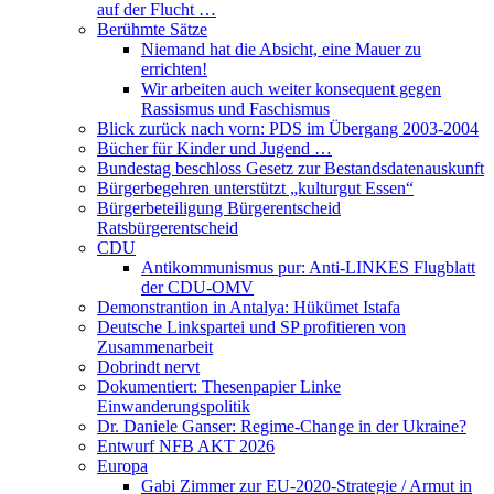
auf der Flucht …
Berühmte Sätze
Niemand hat die Absicht, eine Mauer zu
errichten!
Wir arbeiten auch weiter konsequent gegen
Rassismus und Faschismus
Blick zurück nach vorn: PDS im Übergang 2003-2004
Bücher für Kinder und Jugend …
Bundestag beschloss Gesetz zur Bestandsdatenauskunft
Bürgerbegehren unterstützt „kulturgut Essen“
Bürgerbeteiligung Bürgerentscheid
Ratsbürgerentscheid
CDU
Antikommunismus pur: Anti-LINKES Flugblatt
der CDU-OMV
Demonstrantion in Antalya: Hükümet Istafa
Deutsche Linkspartei und SP profitieren von
Zusammenarbeit
Dobrindt nervt
Dokumentiert: Thesenpapier Linke
Einwanderungspolitik
Dr. Daniele Ganser: Regime-Change in der Ukraine?
Entwurf NFB AKT 2026
Europa
Gabi Zimmer zur EU-2020-Strategie / Armut in