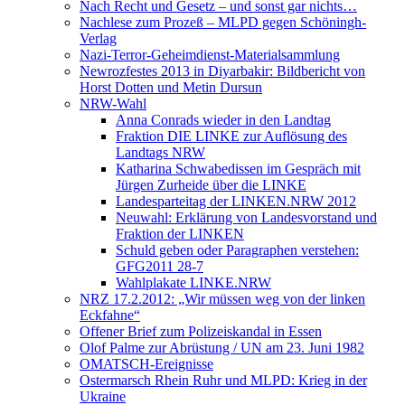
Nach Recht und Gesetz – und sonst gar nichts…
Nachlese zum Prozeß – MLPD gegen Schöningh-
Verlag
Nazi-Terror-Geheimdienst-Materialsammlung
Newrozfestes 2013 in Diyarbakir: Bildbericht von
Horst Dotten und Metin Dursun
NRW-Wahl
Anna Conrads wieder in den Landtag
Fraktion DIE LINKE zur Auflösung des
Landtags NRW
Katharina Schwabedissen im Gespräch mit
Jürgen Zurheide über die LINKE
Landesparteitag der LINKEN.NRW 2012
Neuwahl: Erklärung von Landesvorstand und
Fraktion der LINKEN
Schuld geben oder Paragraphen verstehen:
GFG2011 28-7
Wahlplakate LINKE.NRW
NRZ 17.2.2012: „Wir müssen weg von der linken
Eckfahne“
Offener Brief zum Polizeiskandal in Essen
Olof Palme zur Abrüstung / UN am 23. Juni 1982
OMATSCH-Ereignisse
Ostermarsch Rhein Ruhr und MLPD: Krieg in der
Ukraine