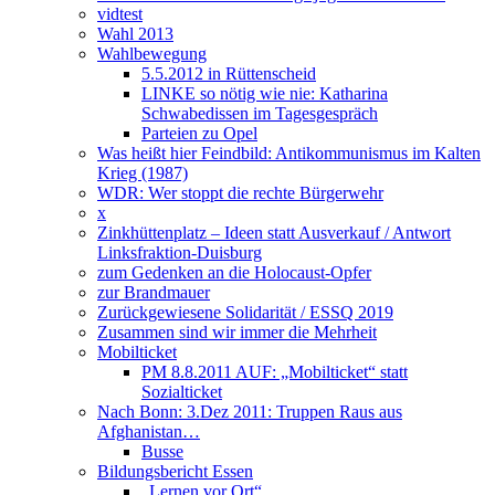
vidtest
Wahl 2013
Wahlbewegung
5.5.2012 in Rüttenscheid
LINKE so nötig wie nie: Katharina
Schwabedissen im Tagesgespräch
Parteien zu Opel
Was heißt hier Feindbild: Antikommunismus im Kalten
Krieg (1987)
WDR: Wer stoppt die rechte Bürgerwehr
x
Zinkhüttenplatz – Ideen statt Ausverkauf / Antwort
Linksfraktion-Duisburg
zum Gedenken an die Holocaust-Opfer
zur Brandmauer
Zurückgewiesene Solidarität / ESSQ 2019
Zusammen sind wir immer die Mehrheit
Mobilticket
PM 8.8.2011 AUF: „Mobilticket“ statt
Sozialticket
Nach Bonn: 3.Dez 2011: Truppen Raus aus
Afghanistan…
Busse
Bildungsbericht Essen
„Lernen vor Ort“