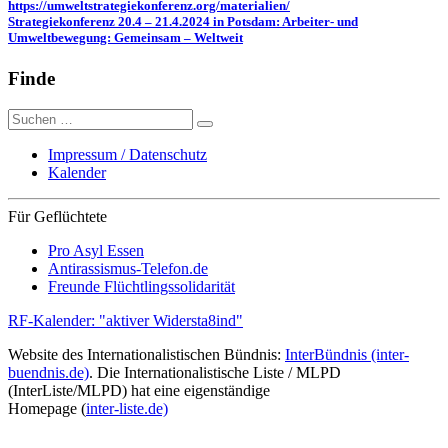
https://umweltstrategiekonferenz.org/materialien/
Strategiekonferenz 20.4 – 21.4.2024 in Potsdam: Arbeiter- und
Umweltbewegung: Gemeinsam – Weltweit
Finde
Suche
nach:
Impressum / Datenschutz
Kalender
Für Geflüchtete
Pro Asyl Essen
Antirassismus-Telefon.de
Freunde Flüchtlingssolidarität
RF-Kalender: "aktiver Widersta8ind"
Website des Internationalistischen Bündnis:
InterBündnis (inter-
buendnis.de)
. Die Internationalistische Liste / MLPD
(InterListe/MLPD) hat eine eigenständige
Homepage (
inter-liste.de)