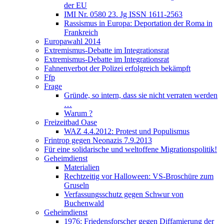
der EU
IMI Nr. 0580 23. Jg ISSN 1611-2563
Rassismus in Europa: Deportation der Roma in
Frankreich
Europawahl 2014
Extremismus-Debatte im Integrationsrat
Extremismus-Debatte im Integrationsrat
Fahnenverbot der Polizei erfolgreich bekämpft
Ffp
Frage
Gründe, so intern, dass sie nicht verraten werden
…
Warum ?
Freizeitbad Oase
WAZ 4.4.2012: Protest und Populismus
Frintrop gegen Neonazis 7.9.2013
Für eine solidarische und weltoffene Migrationspolitik!
Geheimdienst
Materialien
Rechtzeitig vor Halloween: VS-Broschüre zum
Gruseln
Verfassungsschutz gegen Schwur von
Buchenwald
Geheimdienst
1976: Friedensforscher gegen Diffamierung der