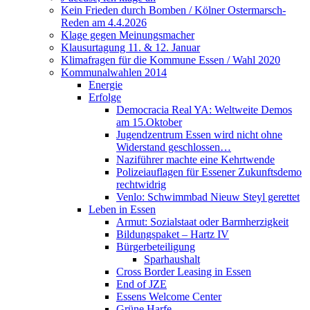
Kein Frieden durch Bomben / Kölner Ostermarsch-
Reden am 4.4.2026
Klage gegen Meinungsmacher
Klausurtagung 11. & 12. Januar
Klimafragen für die Kommune Essen / Wahl 2020
Kommunalwahlen 2014
Energie
Erfolge
Democracia Real YA: Weltweite Demos
am 15.Oktober
Jugendzentrum Essen wird nicht ohne
Widerstand geschlossen…
Naziführer machte eine Kehrtwende
Polizeiauflagen für Essener Zukunftsdemo
rechtwidrig
Venlo: Schwimmbad Nieuw Steyl gerettet
Leben in Essen
Armut: Sozialstaat oder Barmherzigkeit
Bildungspaket – Hartz IV
Bürgerbeteiligung
Sparhaushalt
Cross Border Leasing in Essen
End of JZE
Essens Welcome Center
Grüne Harfe