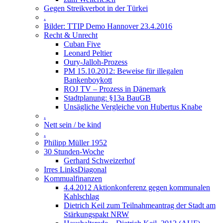
Gegen Streikverbot in der Türkei
.
Bilder: TTIP Demo Hannover 23.4.2016
Recht & Unrecht
Cuban Five
Leonard Peltier
Oury-Jalloh-Prozess
PM 15.10.2012: Beweise für illegalen
Bankenboykott
ROJ TV – Prozess in Dänemark
Stadtplanung: §13a BauGB
Unsägliche Vergleiche von Hubertus Knabe
.
Nett sein / be kind
.
Philipp Müller 1952
30 Stunden-Woche
Gerhard Schweizerhof
Irres LinksDiagonal
Kommualfinanzen
4.4.2012 Aktionkonferenz gegen kommunalen
Kahlschlag
Dietrich Keil zum Teilnahmeantrag der Stadt am
Stärkungspakt NRW