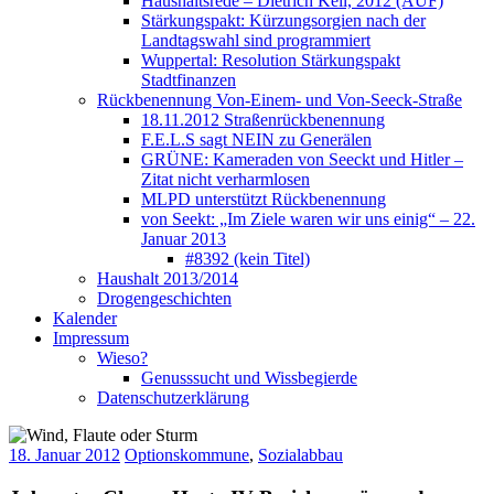
Haushaltsrede – Dietrich Keil, 2012 (AUF)
Stärkungspakt: Kürzungsorgien nach der
Landtagswahl sind programmiert
Wuppertal: Resolution Stärkungspakt
Stadtfinanzen
Rückbenennung Von-Einem- und Von-Seeck-Straße
18.11.2012 Straßenrückbenennung
F.E.L.S sagt NEIN zu Generälen
GRÜNE: Kameraden von Seeckt und Hitler –
Zitat nicht verharmlosen
MLPD unterstützt Rückbenennung
von Seekt: „Im Ziele waren wir uns einig“ – 22.
Januar 2013
#8392 (kein Titel)
Haushalt 2013/2014
Drogengeschichten
Kalender
Impressum
Wieso?
Genusssucht und Wissbegierde
Datenschutzerklärung
18. Januar 2012
Optionskommune
,
Sozialabbau