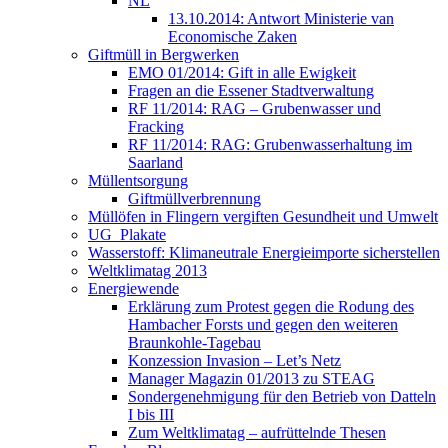
NL
13.10.2014: Antwort Ministerie van
Economische Zaken
Giftmüll in Bergwerken
EMO 01/2014: Gift in alle Ewigkeit
Fragen an die Essener Stadtverwaltung
RF 11/2014: RAG – Grubenwasser und
Fracking
RF 11/2014: RAG: Grubenwasserhaltung im
Saarland
Müllentsorgung
Giftmüllverbrennung
Müllöfen in Flingern vergiften Gesundheit und Umwelt
UG_Plakate
Wasserstoff: Klimaneutrale Energieimporte sicherstellen
Weltklimatag 2013
Energiewende
Erklärung zum Protest gegen die Rodung des
Hambacher Forsts und gegen den weiteren
Braunkohle-Tagebau
Konzession Invasion – Let’s Netz
Manager Magazin 01/2013 zu STEAG
Sondergenehmigung für den Betrieb von Datteln
I bis III
Zum Weltklimatag – aufrüttelnde Thesen