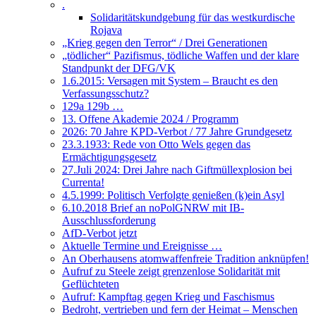
.
Solidaritätskundgebung für das westkurdische
Rojava
„Krieg gegen den Terror“ / Drei Generationen
„tödlicher“ Pazifismus, tödliche Waffen und der klare
Standpunkt der DFG/VK
1.6.2015: Versagen mit System – Braucht es den
Verfassungsschutz?
129a 129b …
13. Offene Akademie 2024 / Programm
2026: 70 Jahre KPD-Verbot / 77 Jahre Grundgesetz
23.3.1933: Rede von Otto Wels gegen das
Ermächtigungsgesetz
27.Juli 2024: Drei Jahre nach Giftmüllexplosion bei
Currenta!
4.5.1999: Politisch Verfolgte genießen (k)ein Asyl
6.10.2018 Brief an noPolGNRW mit IB-
Ausschlussforderung
AfD-Verbot jetzt
Aktuelle Termine und Ereignisse …
An Oberhausens atomwaffenfreie Tradition anknüpfen!
Aufruf zu Steele zeigt grenzenlose Solidarität mit
Geflüchteten
Aufruf: Kampftag gegen Krieg und Faschismus
Bedroht, vertrieben und fern der Heimat – Menschen