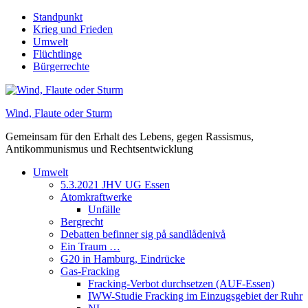
Skip
Standpunkt
to
Krieg und Frieden
content
Umwelt
Flüchtlinge
Bürgerrechte
Wind, Flaute oder Sturm
Gemeinsam für den Erhalt des Lebens, gegen Rassismus,
Antikommunismus und Rechtsentwicklung
Umwelt
5.3.2021 JHV UG Essen
Atomkraftwerke
Unfälle
Bergrecht
Debatten befinner sig på sandlådenivå
Ein Traum …
G20 in Hamburg, Eindrücke
Gas-Fracking
Fracking-Verbot durchsetzen (AUF-Essen)
IWW-Studie Fracking im Einzugsgebiet der Ruhr