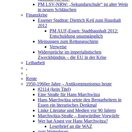
PM LSV-NRW: „Sekundarschule“ ist alter Wein
in neuen Schläuchen
Finanzkrise
Essener Stadtrat: Dietrich Keil zum Haushalt
2012
PM AUF-Essen: Stadthaushalt 2012:
Entschuldung unumgänglich
Meinungen zum Rettungsschirm
Verweise
Widersprüche im imperialistischen
Zweckbündnis – die EU in der Krise
Leiharbeit
.
.
Rente
1950-1960er Jahre – Antikommunismus heute
#2114 (kein Titel)
Eine Straße für Hans Marchwitza
Hans Marchwitza setzte den Bergarbeitern in
Essen ein literarisches Denkmal
Linke Literatur und Medien vor 90 Jahren
Marchwitza-Straße – fragwürdige Vorwürfe
Wer hat Angst vor Hans Marchwitza?
Leserbrief an die WAZ
zum Weiterlesen