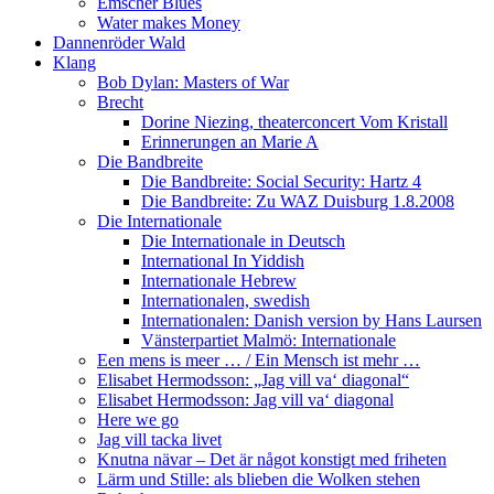
Emscher Blues
Water makes Money
Dannenröder Wald
Klang
Bob Dylan: Masters of War
Brecht
Dorine Niezing, theaterconcert Vom Kristall
Erinnerungen an Marie A
Die Bandbreite
Die Bandbreite: Social Security: Hartz 4
Die Bandbreite: Zu WAZ Duisburg 1.8.2008
Die Internationale
Die Internationale in Deutsch
International In Yiddish
Internationale Hebrew
Internationalen, swedish
Internationalen: Danish version by Hans Laursen
Vänsterpartiet Malmö: Internationale
Een mens is meer … / Ein Mensch ist mehr …
Elisabet Hermodsson: „Jag vill va‘ diagonal“
Elisabet Hermodsson: Jag vill va‘ diagonal
Here we go
Jag vill tacka livet
Knutna nävar – Det är något konstigt med friheten
Lärm und Stille: als blieben die Wolken stehen