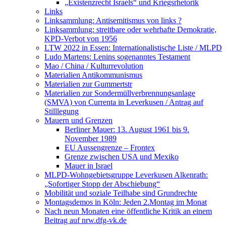
„Existenzrecht Israels“ und Kriegsrhetorik
Links
Linksammlung: Antisemitismus von links ?
Linksammlung: streitbare oder wehrhafte Demokratie,
KPD-Verbot von 1956
LTW 2022 in Essen: Internationalistische Liste / MLPD
Ludo Martens: Lenins sogenanntes Testament
Mao / China / Kulturrevolution
Materialien Antikommunismus
Materialien zur Gummertstr
Materialien zur Sondermüllverbrennungsanlage
(SMVA) von Currenta in Leverkusen / Antrag auf
Stilllegung
Mauern und Grenzen
Berliner Mauer: 13. August 1961 bis 9.
November 1989
EU Aussengrenze – Frontex
Grenze zwischen USA und Mexiko
Mauer in Israel
MLPD-Wohngebietsgruppe Leverkusen Alkenrath:
„Sofortiger Stopp der Abschiebung“
Mobilität und soziale Teilhabe sind Grundrechte
Montagsdemos in Köln: Jeden 2.Montag im Monat
Nach neun Monaten eine öffentliche Kritik an einem
Beitrag auf nrw.dfg-vk.de