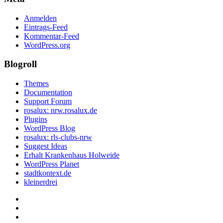
Anmelden
Eintrags-Feed
Kommentar-Feed
WordPress.org
Blogroll
Themes
Documentation
Support Forum
rosalux: nrw.rosalux.de
Plugins
WordPress Blog
rosalux: rls-clubs-nrw
Suggest Ideas
Erhalt Krankenhaus Holweide
WordPress Planet
stadtkontext.de
kleinerdrei
Startseite
Datenschutzerklärung
Privatsphäre-