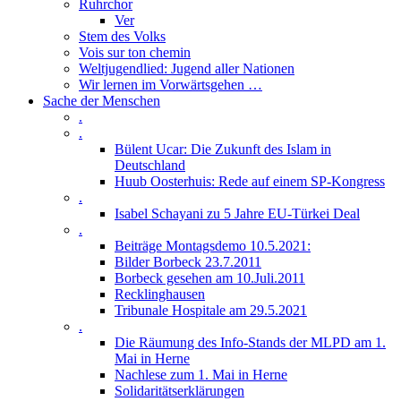
Ruhrchor
Ver
Stem des Volks
Vois sur ton chemin
Weltjugendlied: Jugend aller Nationen
Wir lernen im Vorwärtsgehen …
Sache der Menschen
.
.
Bülent Ucar: Die Zukunft des Islam in
Deutschland
Huub Oosterhuis: Rede auf einem SP-Kongress
.
Isabel Schayani zu 5 Jahre EU-Türkei Deal
.
Beiträge Montagsdemo 10.5.2021:
Bilder Borbeck 23.7.2011
Borbeck gesehen am 10.Juli.2011
Recklinghausen
Tribunale Hospitale am 29.5.2021
.
Die Räumung des Info-Stands der MLPD am 1.
Mai in Herne
Nachlese zum 1. Mai in Herne
Solidaritätserklärungen