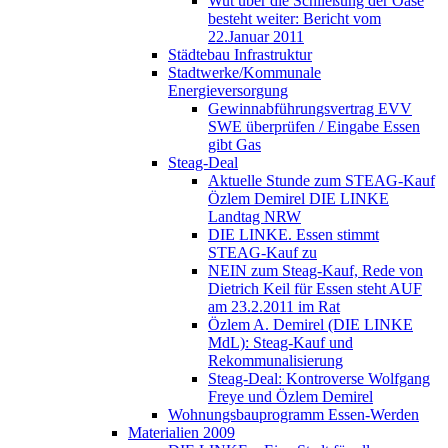
Wut über die Schließung der Oase
besteht weiter: Bericht vom
22.Januar 2011
Städtebau Infrastruktur
Stadtwerke/Kommunale
Energieversorgung
Gewinnabführungsvertrag EVV
SWE überprüfen / Eingabe Essen
gibt Gas
Steag-Deal
Aktuelle Stunde zum STEAG-Kauf
Özlem Demirel DIE LINKE
Landtag NRW
DIE LINKE. Essen stimmt
STEAG-Kauf zu
NEIN zum Steag-Kauf, Rede von
Dietrich Keil für Essen steht AUF
am 23.2.2011 im Rat
Özlem A. Demirel (DIE LINKE
MdL): Steag-Kauf und
Rekommunalisierung
Steag-Deal: Kontroverse Wolfgang
Freye und Özlem Demirel
Wohnungsbauprogramm Essen-Werden
Materialien 2009