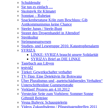
Schuldenuhr
Sie tun es einfach …
Skolstrejk för Klimatet
Sonntag – Ruhetag
Spackenberatung Köln zum Beschluss: Gib
Antikommunismus keine Chance
Steeler Jungs / Steele-Bunt
Stoppt den Drogenhandel in Altendorf
Streitkultur
Strömungsunwesen
Studien- und Lesegruppe 2016: Katastrophenalarm
SYRIZA
LINKE: SYRIZA braucht unsere Solidarität
SYRIZA’s Brief an DIE LINKE
Tagebuch aus Libyen
testvid2
Türkei: Gewerkschafter verhaftet
TV-Tipp: Eine Detektivin für Botswana
Über Pluralismus und „parteischädigendes Verhalten“
Unterschriftenliste Gummertstraße
Verklagt! Prozess am 4.10.2012
Versteckte Seite zum Vorhören: Sommer Sonne
Giftmüll Beiträge
Vesna Buljevic Schauspielerin
Videos Zukunftsdemo / Pfingstjugendtreffen 2011