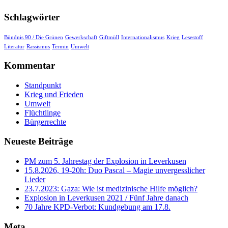
Schlagwörter
Bündnis 90 / Die Grünen
Gewerkschaft
Giftmüll
Internationalismus
Krieg
Lesestoff
Literatur
Rassismus
Termin
Umwelt
Kommentar
Standpunkt
Krieg und Frieden
Umwelt
Flüchtlinge
Bürgerrechte
Neueste Beiträge
PM zum 5. Jahrestag der Explosion in Leverkusen
15.8.2026, 19-20h: Duo Pascal – Magie unvergesslicher
Lieder
23.7.2023: Gaza: Wie ist medizinische Hilfe möglich?
Explosion in Leverkusen 2021 / Fünf Jahre danach
70 Jahre KPD‑Verbot: Kundgebung am 17.8.
Meta