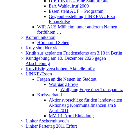
DIE LINKE – Eine Stadt für alle
EsA Wahlaufruf 2009
Essen steht AUF – Programm
Gegenüberstellung LINKE/AUF zu
Finanzkrise
WIR AUS Mülheim, unter anderem Namen
fortführen …
Kommunikation
Hören und Sehen
Kray shredder vid
Kritik zur geplanten Friedensdemo am 3.10 in Berlin
Kundgebung am 10. Dezember 2025 gegen
Abschiebung
Kurzfristig verschoben: Aktuelle Info:
LINKE-Essen
Fragen an die Neuen im Stadtrat
Wolfgang Freye
Wolfgang Freye über Transparenz
Kreisverband
Aktionsvorschläge für den landesweiten
Aktionstag Kommunalfinanzen am 9.
April 2011
MV 13. April Einladung
Linker Aschermittwoch
Linker Parteitag 2011 Erfurt