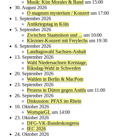
Musik: Kim Morales & Band
um 15:00
30. August 2026
O magnum mysterium / Konzert
um 17:00
1. September 2026
Antikriegstag in Köln
5. September 2026
Zwischen Staatsräson und ...
um 10:00
Klezmer-Konzert mit Freylechs
um 19:30
6. September 2026
Landtagswahl Sachsen-Anhalt
13. September 2026
Wahl Niedersachsen Kreistage,
Riksdag-Wahl in Schweden
20. September 2026
Wahlen in Berlin & MacPom
23. September 2026
Prozess in Düren gegen Antifa
um 11:00
26. September 2026
Diskussion: PFAS im Rhein
10. Oktober 2026
WortspieGL
um 14:00
23. Oktober 2026
DFG-VK-Bundeskongress
IEC 2026
24. Oktober 2026