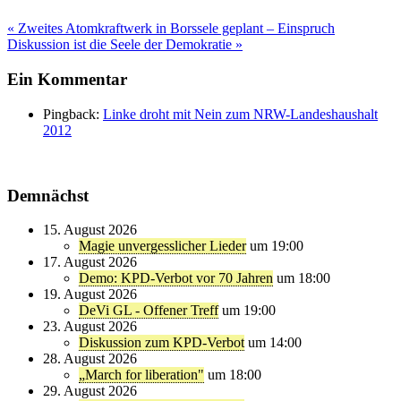
Beitragsnavigation
« Zweites Atomkraftwerk in Borssele geplant – Einspruch
Diskussion ist die Seele der Demokratie »
Ein Kommentar
Pingback:
Linke droht mit Nein zum NRW-Landeshaushalt
2012
Demnächst
15. August 2026
Magie unvergesslicher Lieder
um 19:00
17. August 2026
Demo: KPD-Verbot vor 70 Jahren
um 18:00
19. August 2026
DeVi GL - Offener Treff
um 19:00
23. August 2026
Diskussion zum KPD-Verbot
um 14:00
28. August 2026
„March for liberation"
um 18:00
29. August 2026