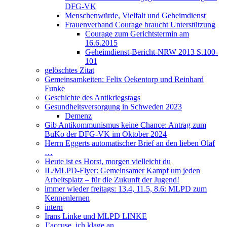
DFG-VK
Menschenwürde, Vielfalt und Geheimdienst
Frauenverband Courage braucht Unterstützung
Courage zum Gerichtstermin am
16.6.2015
Geheimdienst-Bericht-NRW 2013 S.100-
101
gelöschtes Zitat
Gemeinsamkeiten: Felix Oekentorp und Reinhard
Funke
Geschichte des Antikriegstags
Gesundheitsversorgung in Schweden 2023
Demenz
Gib Antikommunismus keine Chance: Antrag zum
BuKo der DFG-VK im Oktober 2024
Herrn Eggerts automatischer Brief an den lieben Olaf
…
Heute ist es Horst, morgen vielleicht du
IL/MLPD-Flyer: Gemeinsamer Kampf um jeden
Arbeitsplatz – für die Zukunft der Jugend!
immer wieder freitags: 13.4, 11.5, 8.6: MLPD zum
Kennenlernen
intern
Irans Linke und MLPD LINKE
J’accuse, ich klage an