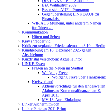
DIE LINKE – Eine Stadt für alle
EsA Wahlaufruf 2009
Essen steht AUF – Programm
Gegenüberstellung LINKE/AUF zu
Finanzkrise
WIR AUS Mülheim, unter anderem Namen
fortführen …
Kommunikation
Hören und Sehen
Kray shredder vid
Kritik zur geplanten Friedensdemo am 3.10 in Berlin
Kundgebung am 10. Dezember 2025 gegen
Abschiebung
Kurzfristig verschoben: Aktuelle Info:
LINKE-Essen
Fragen an die Neuen im Stadtrat
Wolfgang Freye
Wolfgang Freye über Transparenz
Kreisverband
Aktionsvorschläge für den landesweiten
Aktionstag Kommunalfinanzen am 9.
April 2011
MV 13. April Einladung
Linker Aschermittwoch
Linker Parteitag 2011 Erfurt