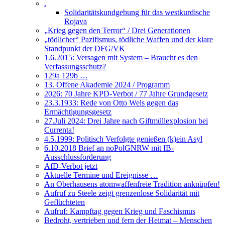
.
Solidaritätskundgebung für das westkurdische
Rojava
„Krieg gegen den Terror“ / Drei Generationen
„tödlicher“ Pazifismus, tödliche Waffen und der klare
Standpunkt der DFG/VK
1.6.2015: Versagen mit System – Braucht es den
Verfassungsschutz?
129a 129b …
13. Offene Akademie 2024 / Programm
2026: 70 Jahre KPD-Verbot / 77 Jahre Grundgesetz
23.3.1933: Rede von Otto Wels gegen das
Ermächtigungsgesetz
27.Juli 2024: Drei Jahre nach Giftmüllexplosion bei
Currenta!
4.5.1999: Politisch Verfolgte genießen (k)ein Asyl
6.10.2018 Brief an noPolGNRW mit IB-
Ausschlussforderung
AfD-Verbot jetzt
Aktuelle Termine und Ereignisse …
An Oberhausens atomwaffenfreie Tradition anknüpfen!
Aufruf zu Steele zeigt grenzenlose Solidarität mit
Geflüchteten
Aufruf: Kampftag gegen Krieg und Faschismus
Bedroht, vertrieben und fern der Heimat – Menschen