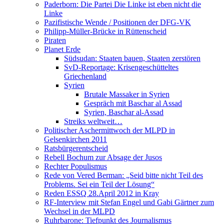
Paderborn: Die Partei Die Linke ist eben nicht die
Linke
Pazifistische Wende / Positionen der DFG-VK
Philipp-Müller-Brücke in Rüttenscheid
Piraten
Planet Erde
Südsudan: Staaten bauen, Staaten zerstören
SvD-Reportage: Krisengeschütteltes
Griechenland
Syrien
Brutale Massaker in Syrien
Gespräch mit Baschar al Assad
Syrien, Baschar al-Assad
Streiks weltweit…
Politischer Aschermittwoch der MLPD in
Gelsenkirchen 2011
Ratsbürgerentscheid
Rebell Bochum zur Absage der Jusos
Rechter Populismus
Rede von Vered Berman: „Seid bitte nicht Teil des
Problems. Sei ein Teil der Lösung“
Reden ESSQ 28.April 2012 in Kray
RF-Interview mit Stefan Engel und Gabi Gärtner zum
Wechsel in der MLPD
Ruhrbarone: Tiefpunkt des Journalismus