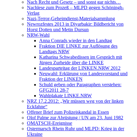
Nach Recht und Gesetz – und sonst gar nichts…
Nachlese zum Prozeß – MLPD gegen Schöningh-
Verlag
Nazi-Terror-Geheimdienst-Materialsammlung
Newrozfestes 2013 in Diyarbakir: Bildbericht von
Horst Dotten und Metin Dursun
NRW-Wahl
Anna Conrads wieder in den Landtag
Fraktion DIE LINKE zur Auflösung des
Landtags NRW
Katharina Schwabedissen im Gespräch mit
Jürgen Zurheide über die LINKE
Landesparteitag der LINKEN.NRW 2012
Neuwahl: Erklärung von Landesvorstand und
Fraktion der LINKEN
Schuld geben oder Paragraphen verstehen:
GFG2011 28-7
Wahlplakate LINKE.NRW
NRZ 17.2.2012: „Wir müssen weg von der linken
Eckfahne“
Offener Brief zum Polizeiskandal in Essen
Olof Palme zur Abrüstung / UN am 23. Juni 1982
OMATSCH-Ereignisse
Ostermarsch Rhein Ruhr und MLPD: Krieg in der
Ukraine