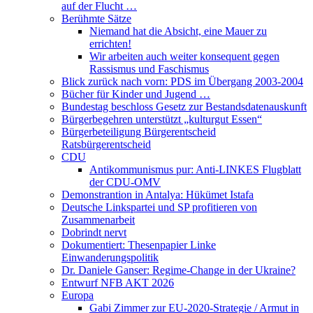
auf der Flucht …
Berühmte Sätze
Niemand hat die Absicht, eine Mauer zu
errichten!
Wir arbeiten auch weiter konsequent gegen
Rassismus und Faschismus
Blick zurück nach vorn: PDS im Übergang 2003-2004
Bücher für Kinder und Jugend …
Bundestag beschloss Gesetz zur Bestandsdatenauskunft
Bürgerbegehren unterstützt „kulturgut Essen“
Bürgerbeteiligung Bürgerentscheid
Ratsbürgerentscheid
CDU
Antikommunismus pur: Anti-LINKES Flugblatt
der CDU-OMV
Demonstrantion in Antalya: Hükümet Istafa
Deutsche Linkspartei und SP profitieren von
Zusammenarbeit
Dobrindt nervt
Dokumentiert: Thesenpapier Linke
Einwanderungspolitik
Dr. Daniele Ganser: Regime-Change in der Ukraine?
Entwurf NFB AKT 2026
Europa
Gabi Zimmer zur EU-2020-Strategie / Armut in