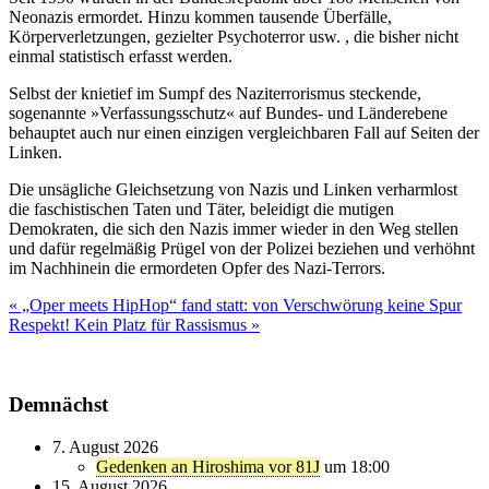
Neonazis ermordet. Hinzu kommen tausende Überfälle,
Körperverletzungen, gezielter Psychoterror usw. , die bisher nicht
einmal statistisch erfasst werden.
Selbst der knietief im Sumpf des Naziterrorismus steckende,
sogenannte »Verfassungsschutz« auf Bundes- und Länderebene
behauptet auch nur einen einzigen vergleichbaren Fall auf Seiten der
Linken.
Die unsägliche Gleichsetzung von Nazis und Linken verharmlost
die faschistischen Taten und Täter, beleidigt die mutigen
Demokraten, die sich den Nazis immer wieder in den Weg stellen
und dafür regelmäßig Prügel von der Polizei beziehen und verhöhnt
im Nachhinein die ermordeten Opfer des Nazi-Terrors.
Beitragsnavigation
« „Oper meets HipHop“ fand statt: von Verschwörung keine Spur
Respekt! Kein Platz für Rassismus »
Demnächst
7. August 2026
Gedenken an Hiroshima vor 81J
um 18:00
15. August 2026