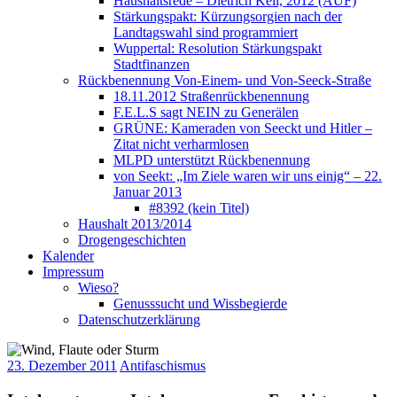
Haushaltsrede – Dietrich Keil, 2012 (AUF)
Stärkungspakt: Kürzungsorgien nach der
Landtagswahl sind programmiert
Wuppertal: Resolution Stärkungspakt
Stadtfinanzen
Rückbenennung Von-Einem- und Von-Seeck-Straße
18.11.2012 Straßenrückbenennung
F.E.L.S sagt NEIN zu Generälen
GRÜNE: Kameraden von Seeckt und Hitler –
Zitat nicht verharmlosen
MLPD unterstützt Rückbenennung
von Seekt: „Im Ziele waren wir uns einig“ – 22.
Januar 2013
#8392 (kein Titel)
Haushalt 2013/2014
Drogengeschichten
Kalender
Impressum
Wieso?
Genusssucht und Wissbegierde
Datenschutzerklärung
23. Dezember 2011
Antifaschismus