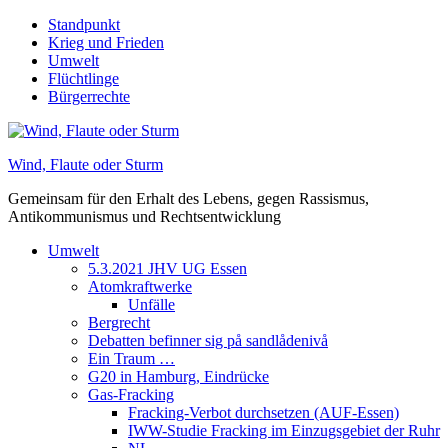
Skip
Standpunkt
to
Krieg und Frieden
content
Umwelt
Flüchtlinge
Bürgerrechte
Wind, Flaute oder Sturm
Gemeinsam für den Erhalt des Lebens, gegen Rassismus,
Antikommunismus und Rechtsentwicklung
Umwelt
5.3.2021 JHV UG Essen
Atomkraftwerke
Unfälle
Bergrecht
Debatten befinner sig på sandlådenivå
Ein Traum …
G20 in Hamburg, Eindrücke
Gas-Fracking
Fracking-Verbot durchsetzen (AUF-Essen)
IWW-Studie Fracking im Einzugsgebiet der Ruhr