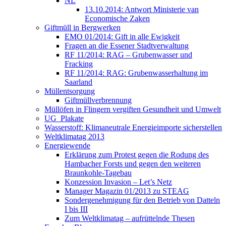
NL
13.10.2014: Antwort Ministerie van
Economische Zaken
Giftmüll in Bergwerken
EMO 01/2014: Gift in alle Ewigkeit
Fragen an die Essener Stadtverwaltung
RF 11/2014: RAG – Grubenwasser und
Fracking
RF 11/2014: RAG: Grubenwasserhaltung im
Saarland
Müllentsorgung
Giftmüllverbrennung
Müllöfen in Flingern vergiften Gesundheit und Umwelt
UG_Plakate
Wasserstoff: Klimaneutrale Energieimporte sicherstellen
Weltklimatag 2013
Energiewende
Erklärung zum Protest gegen die Rodung des
Hambacher Forsts und gegen den weiteren
Braunkohle-Tagebau
Konzession Invasion – Let’s Netz
Manager Magazin 01/2013 zu STEAG
Sondergenehmigung für den Betrieb von Datteln
I bis III
Zum Weltklimatag – aufrüttelnde Thesen