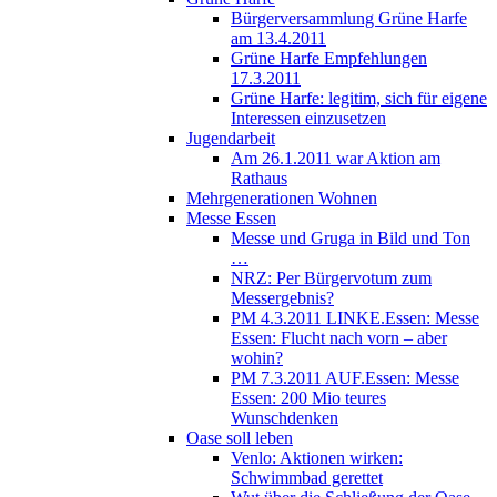
Bürgerversammlung Grüne Harfe
am 13.4.2011
Grüne Harfe Empfehlungen
17.3.2011
Grüne Harfe: legitim, sich für eigene
Interessen einzusetzen
Jugendarbeit
Am 26.1.2011 war Aktion am
Rathaus
Mehrgenerationen Wohnen
Messe Essen
Messe und Gruga in Bild und Ton
…
NRZ: Per Bürgervotum zum
Messergebnis?
PM 4.3.2011 LINKE.Essen: Messe
Essen: Flucht nach vorn – aber
wohin?
PM 7.3.2011 AUF.Essen: Messe
Essen: 200 Mio teures
Wunschdenken
Oase soll leben
Venlo: Aktionen wirken:
Schwimmbad gerettet