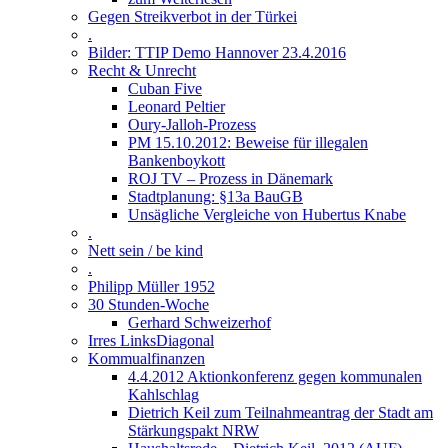
Gegen Streikverbot in der Türkei
.
Bilder: TTIP Demo Hannover 23.4.2016
Recht & Unrecht
Cuban Five
Leonard Peltier
Oury-Jalloh-Prozess
PM 15.10.2012: Beweise für illegalen
Bankenboykott
ROJ TV – Prozess in Dänemark
Stadtplanung: §13a BauGB
Unsägliche Vergleiche von Hubertus Knabe
.
Nett sein / be kind
.
Philipp Müller 1952
30 Stunden-Woche
Gerhard Schweizerhof
Irres LinksDiagonal
Kommualfinanzen
4.4.2012 Aktionkonferenz gegen kommunalen
Kahlschlag
Dietrich Keil zum Teilnahmeantrag der Stadt am
Stärkungspakt NRW