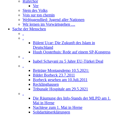
Ruhrchor
Ver
Stem des Volks
Vois sur ton chemin
Weltjugendlied: Jugend aller Nationen
Wir lernen im Vorwärtsgehen …
Sache der Menschen
.
.
Bülent Ucar: Die Zukunft des Islam in
Deutschland
Huub Oosterhuis: Rede auf einem SP-Kongress
.
Isabel Schayani zu 5 Jahre EU-Türkei Deal
.
Beiträge Montagsdemo 10.5.2021:
Bilder Borbeck 23.7.2011
Borbeck gesehen am 10.Juli.2011
Recklinghausen
Tribunale Hospitale am 29.5.2021
.
Die Räumung des Info-Stands der MLPD am 1.
Mai in Herne
Nachlese zum 1. Mai in Herne
Solidaritätserklärungen