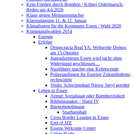
Kein Frieden durch Bomben / Kölner Ostermarsch-
Reden am 4.4.2026
Klage gegen Meinungsmacher
Klausurtagung 11. & 12. Januar
Klimafragen für die Kommune Essen / Wahl 2020
Kommunalwahlen 2014
Energie
Erfolge
Democracia Real YA: Weltweite Demos
am 15.Oktober
Jugendzentrum Essen wird nicht ohne
Widerstand geschlossen…
Naziführer machte eine Kehrtwende
Polizeiauflagen für Essener Zukunftsdemo
rechtwidrig
Venlo: Schwimmbad Nieuw Steyl gerettet
Leben in Essen
Armut: Sozialstaat oder Barmherzigkeit
Bildungspaket – Hartz IV
Bürgerbeteiligung
Sparhaushalt
Cross Border Leasing in Essen
End of JZE
Essens Welcome Center
Grüne Harfe