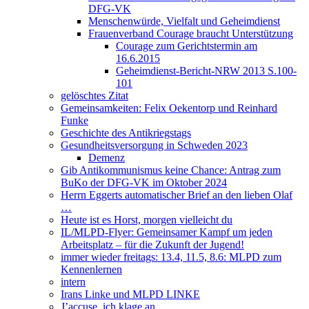
DFG-VK
Menschenwürde, Vielfalt und Geheimdienst
Frauenverband Courage braucht Unterstützung
Courage zum Gerichtstermin am
16.6.2015
Geheimdienst-Bericht-NRW 2013 S.100-
101
gelöschtes Zitat
Gemeinsamkeiten: Felix Oekentorp und Reinhard
Funke
Geschichte des Antikriegstags
Gesundheitsversorgung in Schweden 2023
Demenz
Gib Antikommunismus keine Chance: Antrag zum
BuKo der DFG-VK im Oktober 2024
Herrn Eggerts automatischer Brief an den lieben Olaf
…
Heute ist es Horst, morgen vielleicht du
IL/MLPD-Flyer: Gemeinsamer Kampf um jeden
Arbeitsplatz – für die Zukunft der Jugend!
immer wieder freitags: 13.4, 11.5, 8.6: MLPD zum
Kennenlernen
intern
Irans Linke und MLPD LINKE
J’accuse, ich klage an