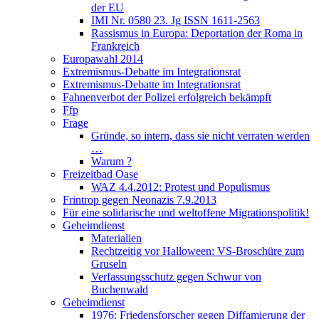
der EU
IMI Nr. 0580 23. Jg ISSN 1611-2563
Rassismus in Europa: Deportation der Roma in
Frankreich
Europawahl 2014
Extremismus-Debatte im Integrationsrat
Extremismus-Debatte im Integrationsrat
Fahnenverbot der Polizei erfolgreich bekämpft
Ffp
Frage
Gründe, so intern, dass sie nicht verraten werden
…
Warum ?
Freizeitbad Oase
WAZ 4.4.2012: Protest und Populismus
Frintrop gegen Neonazis 7.9.2013
Für eine solidarische und weltoffene Migrationspolitik!
Geheimdienst
Materialien
Rechtzeitig vor Halloween: VS-Broschüre zum
Gruseln
Verfassungsschutz gegen Schwur von
Buchenwald
Geheimdienst
1976: Friedensforscher gegen Diffamierung der