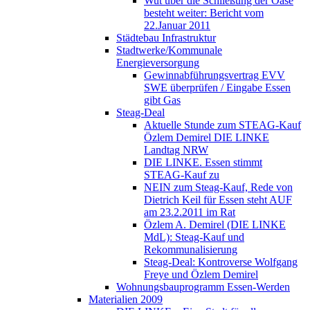
Wut über die Schließung der Oase
besteht weiter: Bericht vom
22.Januar 2011
Städtebau Infrastruktur
Stadtwerke/Kommunale
Energieversorgung
Gewinnabführungsvertrag EVV
SWE überprüfen / Eingabe Essen
gibt Gas
Steag-Deal
Aktuelle Stunde zum STEAG-Kauf
Özlem Demirel DIE LINKE
Landtag NRW
DIE LINKE. Essen stimmt
STEAG-Kauf zu
NEIN zum Steag-Kauf, Rede von
Dietrich Keil für Essen steht AUF
am 23.2.2011 im Rat
Özlem A. Demirel (DIE LINKE
MdL): Steag-Kauf und
Rekommunalisierung
Steag-Deal: Kontroverse Wolfgang
Freye und Özlem Demirel
Wohnungsbauprogramm Essen-Werden
Materialien 2009