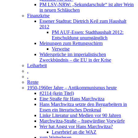
PM LSV-NRW: „Sekundarschule“ ist alter Wein
in neuen Schläuchen
Finanzkrise
Essener Stadtrat: Dietrich Keil zum Haushalt
2012
PM AUF-Essen: Stadthaushalt 2012:
Entschuldung unumgänglich
Meinungen zum Rettungsschirm
Verweise
Widersprüche im imperialistischen
Zweckbündnis – die EU in der Krise
Leiharbeit
.
.
Rente
1950-1960er Jahre – Antikommunismus heute
#2114 (kein Titel)
Eine Straße für Hans Marchwitza
Hans Marchwitza setzte den Bergarbeitern in
Essen ein literarisches Denkmal
Linke Literatur und Medien vor 90 Jahren
Marchwitza-Straße – fragwürdige Vorwürfe
Wer hat Angst vor Hans Marchwitza?
Leserbrief an die WAZ
zum Weiterlesen