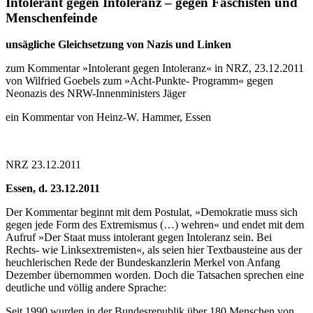
Intolerant gegen Intoleranz – gegen Faschisten und
Menschenfeinde
unsägliche Gleichsetzung von Nazis und Linken
zum Kommentar »Intolerant gegen Intoleranz« in NRZ, 23.12.2011
von Wilfried Goebels zum »Acht-Punkte- Programm« gegen
Neonazis des NRW-Innenministers Jäger
ein Kommentar von Heinz-W. Hammer, Essen
NRZ 23.12.2011
Essen, d. 23.12.2011
Der Kommentar beginnt mit dem Postulat, »Demokratie muss sich
gegen jede Form des Extremismus (…) wehren« und endet mit dem
Aufruf »Der Staat muss intolerant gegen Intoleranz sein. Bei
Rechts- wie Linksextremisten«, als seien hier Textbausteine aus der
heuchlerischen Rede der Bundeskanzlerin Merkel von Anfang
Dezember übernommen worden. Doch die Tatsachen sprechen eine
deutliche und völlig andere Sprache:
Seit 1990 wurden in der Bundesrepublik über 180 Menschen von