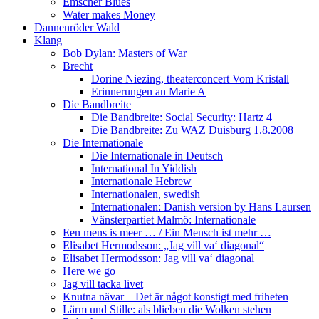
Emscher Blues
Water makes Money
Dannenröder Wald
Klang
Bob Dylan: Masters of War
Brecht
Dorine Niezing, theaterconcert Vom Kristall
Erinnerungen an Marie A
Die Bandbreite
Die Bandbreite: Social Security: Hartz 4
Die Bandbreite: Zu WAZ Duisburg 1.8.2008
Die Internationale
Die Internationale in Deutsch
International In Yiddish
Internationale Hebrew
Internationalen, swedish
Internationalen: Danish version by Hans Laursen
Vänsterpartiet Malmö: Internationale
Een mens is meer … / Ein Mensch ist mehr …
Elisabet Hermodsson: „Jag vill va‘ diagonal“
Elisabet Hermodsson: Jag vill va‘ diagonal
Here we go
Jag vill tacka livet
Knutna nävar – Det är något konstigt med friheten
Lärm und Stille: als blieben die Wolken stehen