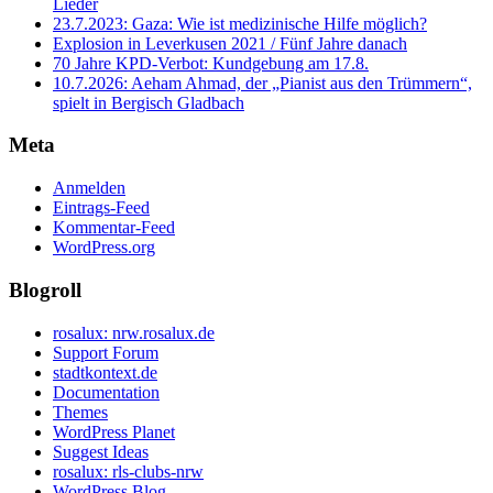
Lieder
23.7.2023: Gaza: Wie ist medizinische Hilfe möglich?
Explosion in Leverkusen 2021 / Fünf Jahre danach
70 Jahre KPD‑Verbot: Kundgebung am 17.8.
10.7.2026: Aeham Ahmad, der „Pianist aus den Trümmern“,
spielt in Bergisch Gladbach
Meta
Anmelden
Eintrags-Feed
Kommentar-Feed
WordPress.org
Blogroll
rosalux: nrw.rosalux.de
Support Forum
stadtkontext.de
Documentation
Themes
WordPress Planet
Suggest Ideas
rosalux: rls-clubs-nrw
WordPress Blog