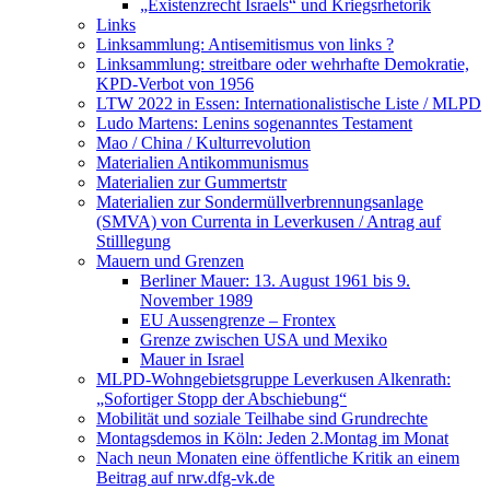
„Existenzrecht Israels“ und Kriegsrhetorik
Links
Linksammlung: Antisemitismus von links ?
Linksammlung: streitbare oder wehrhafte Demokratie,
KPD-Verbot von 1956
LTW 2022 in Essen: Internationalistische Liste / MLPD
Ludo Martens: Lenins sogenanntes Testament
Mao / China / Kulturrevolution
Materialien Antikommunismus
Materialien zur Gummertstr
Materialien zur Sondermüllverbrennungsanlage
(SMVA) von Currenta in Leverkusen / Antrag auf
Stilllegung
Mauern und Grenzen
Berliner Mauer: 13. August 1961 bis 9.
November 1989
EU Aussengrenze – Frontex
Grenze zwischen USA und Mexiko
Mauer in Israel
MLPD-Wohngebietsgruppe Leverkusen Alkenrath:
„Sofortiger Stopp der Abschiebung“
Mobilität und soziale Teilhabe sind Grundrechte
Montagsdemos in Köln: Jeden 2.Montag im Monat
Nach neun Monaten eine öffentliche Kritik an einem
Beitrag auf nrw.dfg-vk.de