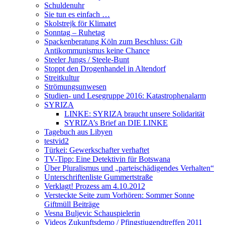
Schuldenuhr
Sie tun es einfach …
Skolstrejk för Klimatet
Sonntag – Ruhetag
Spackenberatung Köln zum Beschluss: Gib
Antikommunismus keine Chance
Steeler Jungs / Steele-Bunt
Stoppt den Drogenhandel in Altendorf
Streitkultur
Strömungsunwesen
Studien- und Lesegruppe 2016: Katastrophenalarm
SYRIZA
LINKE: SYRIZA braucht unsere Solidarität
SYRIZA’s Brief an DIE LINKE
Tagebuch aus Libyen
testvid2
Türkei: Gewerkschafter verhaftet
TV-Tipp: Eine Detektivin für Botswana
Über Pluralismus und „parteischädigendes Verhalten“
Unterschriftenliste Gummertstraße
Verklagt! Prozess am 4.10.2012
Versteckte Seite zum Vorhören: Sommer Sonne
Giftmüll Beiträge
Vesna Buljevic Schauspielerin
Videos Zukunftsdemo / Pfingstjugendtreffen 2011