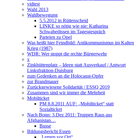
vidtest
Wahl 2013
Wahlbewegung
5.5.2012 in Rüttenscheid
LINKE so nötig wie nie: Katharina
Schwabedissen im Tagesgespräch
Parteien zu Opel
Was heißt hier Feindbild: Antikommunismus im Kalten
Krieg (1987)
WDR: Wer stoppt die rechte Bürgerwehr
x
Zinkhüttenplatz – Ideen statt Ausverkauf / Antwort
Linksfraktion-Duisburg
zum Gedenken an die Holocaust-Opfer
zur Brandmauer
Zurückgewiesene Solidarität / ESSQ 2019
Zusammen sind wir immer die Mehrheit
Mobilticket
PM 8.8.2011 AUF: „Mobilticket“ statt
Sozialticket
Nach Bonn: 3.Dez 2011: Truppen Raus aus
Afghanistan…
Busse
Bildungsbericht Essen
„Lernen vor Ort“