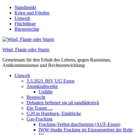
Skip
Standpunkt
to
Krieg und Frieden
content
Umwelt
Flüchtlinge
Bürgerrechte
Wind, Flaute oder Sturm
Gemeinsam für den Erhalt des Lebens, gegen Rassismus,
Antikommunismus und Rechtsentwicklung
Umwelt
5.3.2021 JHV UG Essen
Atomkraftwerke
Unfälle
Bergrecht
Debatten befinner sig på sandlådenivå
Ein Traum …
G20 in Hamburg, Eindrücke
Gas-Fracking
Fracking-Verbot durchsetzen (AUF-Essen)
IWW-Studie Fracking im Einzugsgebiet der Ruhr