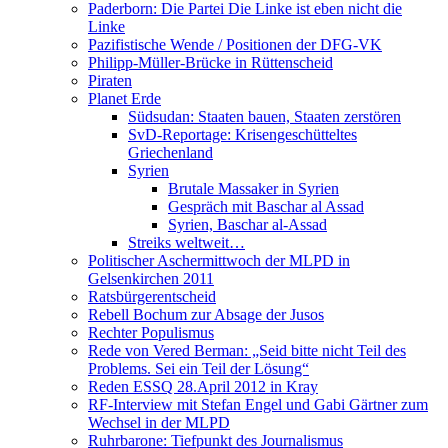
Paderborn: Die Partei Die Linke ist eben nicht die
Linke
Pazifistische Wende / Positionen der DFG-VK
Philipp-Müller-Brücke in Rüttenscheid
Piraten
Planet Erde
Südsudan: Staaten bauen, Staaten zerstören
SvD-Reportage: Krisengeschütteltes
Griechenland
Syrien
Brutale Massaker in Syrien
Gespräch mit Baschar al Assad
Syrien, Baschar al-Assad
Streiks weltweit…
Politischer Aschermittwoch der MLPD in
Gelsenkirchen 2011
Ratsbürgerentscheid
Rebell Bochum zur Absage der Jusos
Rechter Populismus
Rede von Vered Berman: „Seid bitte nicht Teil des
Problems. Sei ein Teil der Lösung“
Reden ESSQ 28.April 2012 in Kray
RF-Interview mit Stefan Engel und Gabi Gärtner zum
Wechsel in der MLPD
Ruhrbarone: Tiefpunkt des Journalismus