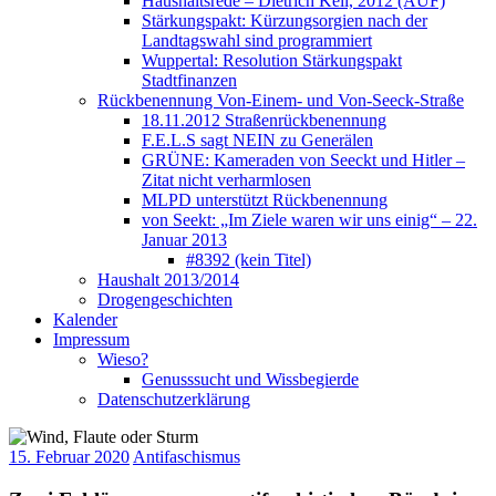
Haushaltsrede – Dietrich Keil, 2012 (AUF)
Stärkungspakt: Kürzungsorgien nach der
Landtagswahl sind programmiert
Wuppertal: Resolution Stärkungspakt
Stadtfinanzen
Rückbenennung Von-Einem- und Von-Seeck-Straße
18.11.2012 Straßenrückbenennung
F.E.L.S sagt NEIN zu Generälen
GRÜNE: Kameraden von Seeckt und Hitler –
Zitat nicht verharmlosen
MLPD unterstützt Rückbenennung
von Seekt: „Im Ziele waren wir uns einig“ – 22.
Januar 2013
#8392 (kein Titel)
Haushalt 2013/2014
Drogengeschichten
Kalender
Impressum
Wieso?
Genusssucht und Wissbegierde
Datenschutzerklärung
15. Februar 2020
Antifaschismus