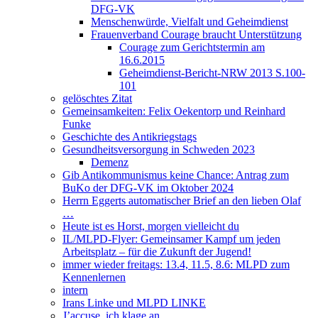
DFG-VK
Menschenwürde, Vielfalt und Geheimdienst
Frauenverband Courage braucht Unterstützung
Courage zum Gerichtstermin am
16.6.2015
Geheimdienst-Bericht-NRW 2013 S.100-
101
gelöschtes Zitat
Gemeinsamkeiten: Felix Oekentorp und Reinhard
Funke
Geschichte des Antikriegstags
Gesundheitsversorgung in Schweden 2023
Demenz
Gib Antikommunismus keine Chance: Antrag zum
BuKo der DFG-VK im Oktober 2024
Herrn Eggerts automatischer Brief an den lieben Olaf
…
Heute ist es Horst, morgen vielleicht du
IL/MLPD-Flyer: Gemeinsamer Kampf um jeden
Arbeitsplatz – für die Zukunft der Jugend!
immer wieder freitags: 13.4, 11.5, 8.6: MLPD zum
Kennenlernen
intern
Irans Linke und MLPD LINKE
J’accuse, ich klage an