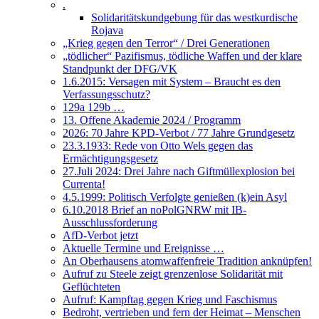
.
Solidaritätskundgebung für das westkurdische
Rojava
„Krieg gegen den Terror“ / Drei Generationen
„tödlicher“ Pazifismus, tödliche Waffen und der klare
Standpunkt der DFG/VK
1.6.2015: Versagen mit System – Braucht es den
Verfassungsschutz?
129a 129b …
13. Offene Akademie 2024 / Programm
2026: 70 Jahre KPD-Verbot / 77 Jahre Grundgesetz
23.3.1933: Rede von Otto Wels gegen das
Ermächtigungsgesetz
27.Juli 2024: Drei Jahre nach Giftmüllexplosion bei
Currenta!
4.5.1999: Politisch Verfolgte genießen (k)ein Asyl
6.10.2018 Brief an noPolGNRW mit IB-
Ausschlussforderung
AfD-Verbot jetzt
Aktuelle Termine und Ereignisse …
An Oberhausens atomwaffenfreie Tradition anknüpfen!
Aufruf zu Steele zeigt grenzenlose Solidarität mit
Geflüchteten
Aufruf: Kampftag gegen Krieg und Faschismus
Bedroht, vertrieben und fern der Heimat – Menschen