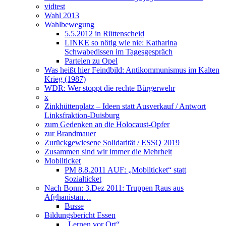
vidtest
Wahl 2013
Wahlbewegung
5.5.2012 in Rüttenscheid
LINKE so nötig wie nie: Katharina
Schwabedissen im Tagesgespräch
Parteien zu Opel
Was heißt hier Feindbild: Antikommunismus im Kalten
Krieg (1987)
WDR: Wer stoppt die rechte Bürgerwehr
x
Zinkhüttenplatz – Ideen statt Ausverkauf / Antwort
Linksfraktion-Duisburg
zum Gedenken an die Holocaust-Opfer
zur Brandmauer
Zurückgewiesene Solidarität / ESSQ 2019
Zusammen sind wir immer die Mehrheit
Mobilticket
PM 8.8.2011 AUF: „Mobilticket“ statt
Sozialticket
Nach Bonn: 3.Dez 2011: Truppen Raus aus
Afghanistan…
Busse
Bildungsbericht Essen
„Lernen vor Ort“