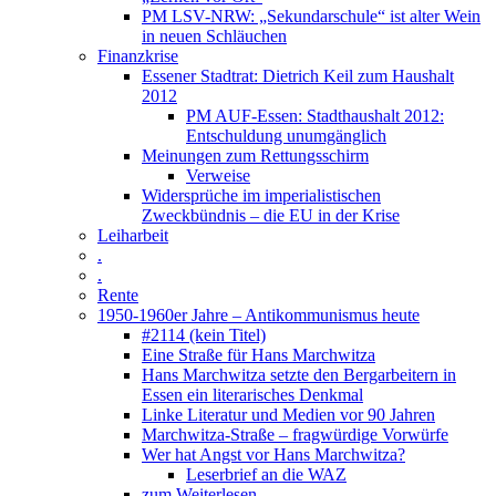
PM LSV-NRW: „Sekundarschule“ ist alter Wein
in neuen Schläuchen
Finanzkrise
Essener Stadtrat: Dietrich Keil zum Haushalt
2012
PM AUF-Essen: Stadthaushalt 2012:
Entschuldung unumgänglich
Meinungen zum Rettungsschirm
Verweise
Widersprüche im imperialistischen
Zweckbündnis – die EU in der Krise
Leiharbeit
.
.
Rente
1950-1960er Jahre – Antikommunismus heute
#2114 (kein Titel)
Eine Straße für Hans Marchwitza
Hans Marchwitza setzte den Bergarbeitern in
Essen ein literarisches Denkmal
Linke Literatur und Medien vor 90 Jahren
Marchwitza-Straße – fragwürdige Vorwürfe
Wer hat Angst vor Hans Marchwitza?
Leserbrief an die WAZ
zum Weiterlesen