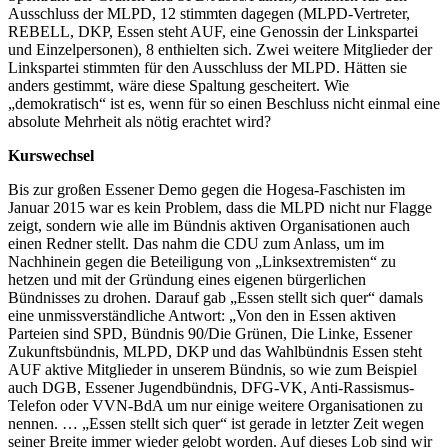
Ausschluss der MLPD, 12 stimmten dagegen (MLPD-Vertreter,
REBELL, DKP, Essen steht AUF, eine Genossin der Linkspartei
und Einzelpersonen), 8 enthielten sich. Zwei weitere Mitglieder der
Linkspartei stimmten für den Ausschluss der MLPD. Hätten sie
anders gestimmt, wäre diese Spaltung gescheitert. Wie
„demokratisch“ ist es, wenn für so einen Beschluss nicht einmal eine
absolute Mehrheit als nötig erachtet wird?
Kurswechsel
Bis zur großen Essener Demo gegen die Hogesa-Faschisten im
Januar 2015 war es kein Problem, dass die MLPD nicht nur Flagge
zeigt, sondern wie alle im Bündnis aktiven Organisationen auch
einen Redner stellt. Das nahm die CDU zum Anlass, um im
Nachhinein gegen die Beteiligung von „Linksextremisten“ zu
hetzen und mit der Gründung eines eigenen bürgerlichen
Bündnisses zu drohen. Darauf gab „Essen stellt sich quer“ damals
eine unmissverständliche Antwort: „Von den in Essen aktiven
Parteien sind SPD, Bündnis 90/Die Grünen, Die Linke, Essener
Zukunftsbündnis, MLPD, DKP und das Wahlbündnis Essen steht
AUF aktive Mitglieder in unserem Bündnis, so wie zum Beispiel
auch DGB, Essener Jugendbündnis, DFG-VK, Anti-Rassismus-
Telefon oder VVN-BdA um nur einige weitere Organisationen zu
nennen. … „Essen stellt sich quer“ ist gerade in letzter Zeit wegen
seiner Breite immer wieder gelobt worden. Auf dieses Lob sind wir