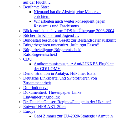
auf der Flucht …
Berühmte Sätze
Niemand hat die Absicht, eine Mauer zu
errichten!
Wir arbeiten auch weiter konsequent gegen
Rassismus und Faschismus
Blick zurück nach vorn: PDS im Übergang 2003-2004
Bücher für Kinder und Jugend …
Bundestag beschloss Gesetz zur Bestandsdatenauskunft
Bürgerbegehren unterstützt „kulturgut Essen“
Bürgerbeteiligung Bürgerentscheid
Ratsbürgerentscheid
CDU
Antikommunismus pur: Anti-LINKES Flugblatt
der CDU-OMV
Demonstrantion in Antalya: Hükümet Istafa
Deutsche Linkspartei und SP profitieren von
Zusammenarbeit
Dobrindt nervt
Dokumentiert: Thesenpapier Linke
Einwanderungspolitik
Dr. Daniele Ganser: Regime-Change in der Ukraine?
Entwurf NFB AKT 2026
Europa
Gabi Zimmer zur EU-2020-Strategie / Armut in