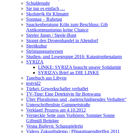
Schuldenuhr
Sie tun es einfach …
Skolstrejk för Klimatet
Sonntag – Ruhetag
Spackenberatung Köln zum Beschluss: Gib
Antikommunismus keine Chance
Steeler Jungs / Steele-Bunt
Stoppt den Drogenhandel in Altendorf
Streitkultur
Strömungsunwesen
Studien- und Lesegruppe 2016: Katastrophenalarm
SYRIZA
LINKE: SYRIZA braucht unsere Solidarität
SYRIZA’s Brief an DIE LINKE
Tagebuch aus Libyen
testvid2
Türkei: Gewerkschafter verhaftet
TV-Tipp: Eine Detektivin für Botswana
Über Pluralismus und „parteischädigendes Verhalten“
Unterschriftenliste Gummertstraße
Verklagt! Prozess am 4.10.2012
Versteckte Seite zum Vorhören: Sommer Sonne
Giftmüll Beiträge
Vesna Buljevic Schauspielerin
Videos Zukunftsdemo / Pfingstjugendtreffen 2011