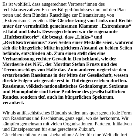
Es ist wohlfeil, dass ausgerechnet Vertreter*innen des
rechtskonservativen Essener Bürgerbündnisses nun auf den Plan
treten und dem Bündnis Ratschläge zur Distanzierung von
„Extremismus“ erteilen.
Die Gleichsetzung von Links und Rechts
unter der vermeintlich gemeinsamen Klammer „Extremismus“
ist fatal und falsch. Deswegen lehnen wir die sogenannte
„Hufeisentheorie“, die besagt, dass „Links-“ und
„Rechtsextremismus“ zwei Seiten einer Medaille seien, während
sich die bürgerliche Mitte in gleichem Abstand zu beiden Seiten
befände, entschieden ab. Zum einen stellt dies eine
Verharmlosung rechter Gewalt in Deutschland, wie der
Mordserie des NSU, der Mordtat Stefan Ernsts und des
Terroranschlags von Halle dar. Zum anderen negiert sie den
erstarkenden Rassismus in der Mitte der Gesellschaft, wessen
direkte Folgen wir gerade erst in Thüringen erleben durften.
Rassismus, völkisch-nationalistisches Gedankengut, Sexismus
und Homophobie sind keine Probleme des gesellschaftlichen
Randes, sondern tief, auch im bürgerlichen Spektrum,
verankert.
Wir als antifaschistisches Bündnis stellen uns quer gegen jede Form
von Rassismus und Faschismus, ganz egal, wo sie herkommt. Wir
kämpfen gemeinsam mit vielen Organisationen, Parteien, Initiativen
und Einzelpersonen für eine gerechtere Zukunft,
Gleichberechtigung und -behandlung Aller, für eine Welt, die frei