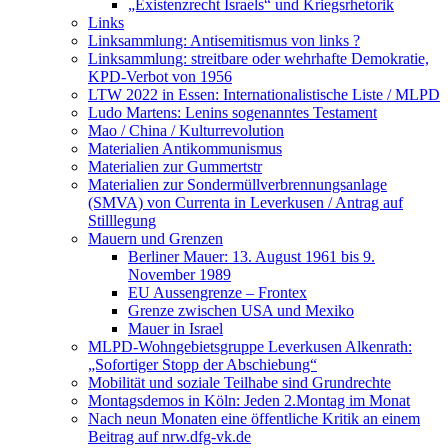
„Existenzrecht Israels“ und Kriegsrhetorik
Links
Linksammlung: Antisemitismus von links ?
Linksammlung: streitbare oder wehrhafte Demokratie,
KPD-Verbot von 1956
LTW 2022 in Essen: Internationalistische Liste / MLPD
Ludo Martens: Lenins sogenanntes Testament
Mao / China / Kulturrevolution
Materialien Antikommunismus
Materialien zur Gummertstr
Materialien zur Sondermüllverbrennungsanlage
(SMVA) von Currenta in Leverkusen / Antrag auf
Stilllegung
Mauern und Grenzen
Berliner Mauer: 13. August 1961 bis 9.
November 1989
EU Aussengrenze – Frontex
Grenze zwischen USA und Mexiko
Mauer in Israel
MLPD-Wohngebietsgruppe Leverkusen Alkenrath:
„Sofortiger Stopp der Abschiebung“
Mobilität und soziale Teilhabe sind Grundrechte
Montagsdemos in Köln: Jeden 2.Montag im Monat
Nach neun Monaten eine öffentliche Kritik an einem
Beitrag auf nrw.dfg-vk.de