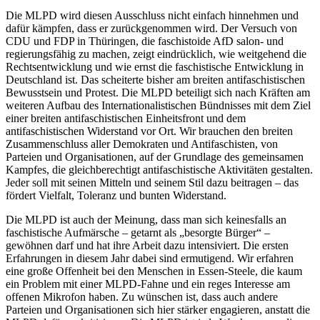
Die MLPD wird diesen Ausschluss nicht einfach hinnehmen und
dafür kämpfen, dass er zurückgenommen wird. Der Versuch von
CDU und FDP in Thüringen, die faschistoide AfD salon- und
regierungsfähig zu machen, zeigt eindrücklich, wie weitgehend die
Rechtsentwicklung und wie ernst die faschistische Entwicklung in
Deutschland ist. Das scheiterte bisher am breiten antifaschistischen
Bewusstsein und Protest. Die MLPD beteiligt sich nach Kräften am
weiteren Aufbau des Internationalistischen Bündnisses mit dem Ziel
einer breiten antifaschistischen Einheitsfront und dem
antifaschistischen Widerstand vor Ort. Wir brauchen den breiten
Zusammenschluss aller Demokraten und Antifaschisten, von
Parteien und Organisationen, auf der Grundlage des gemeinsamen
Kampfes, die gleichberechtigt antifaschistische Aktivitäten gestalten.
Jeder soll mit seinen Mitteln und seinem Stil dazu beitragen – das
fördert Vielfalt, Toleranz und bunten Widerstand.
Die MLPD ist auch der Meinung, dass man sich keinesfalls an
faschistische Aufmärsche – getarnt als „besorgte Bürger“ –
gewöhnen darf und hat ihre Arbeit dazu intensiviert. Die ersten
Erfahrungen in diesem Jahr dabei sind ermutigend. Wir erfahren
eine große Offenheit bei den Menschen in Essen-Steele, die kaum
ein Problem mit einer MLPD-Fahne und ein reges Interesse am
offenen Mikrofon haben. Zu wünschen ist, dass auch andere
Parteien und Organisationen sich hier stärker engagieren, anstatt die