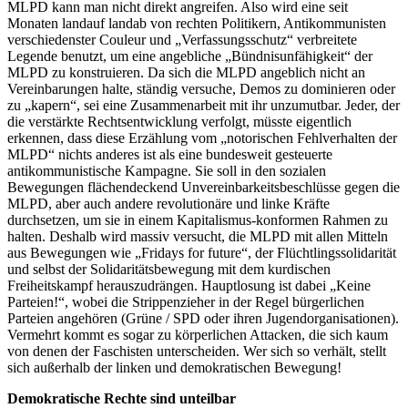
MLPD kann man nicht direkt angreifen. Also wird eine seit
Monaten landauf landab von rechten Politikern, Antikommunisten
verschiedenster Couleur und „Verfassungsschutz“ verbreitete
Legende benutzt, um eine angebliche „Bündnisunfähigkeit“ der
MLPD zu konstruieren. Da sich die MLPD angeblich nicht an
Vereinbarungen halte, ständig versuche, Demos zu dominieren oder
zu „kapern“, sei eine Zusammenarbeit mit ihr unzumutbar. Jeder, der
die verstärkte Rechtsentwicklung verfolgt, müsste eigentlich
erkennen, dass diese Erzählung vom „notorischen Fehlverhalten der
MLPD“ nichts anderes ist als eine bundesweit gesteuerte
antikommunistische Kampagne. Sie soll in den sozialen
Bewegungen flächendeckend Unvereinbarkeitsbeschlüsse gegen die
MLPD, aber auch andere revolutionäre und linke Kräfte
durchsetzen, um sie in einem Kapitalismus-konformen Rahmen zu
halten. Deshalb wird massiv versucht, die MLPD mit allen Mitteln
aus Bewegungen wie „Fridays for future“, der Flüchtlingssolidarität
und selbst der Solidaritätsbewegung mit dem kurdischen
Freiheitskampf herauszudrängen. Hauptlosung ist dabei „Keine
Parteien!“, wobei die Strippenzieher in der Regel bürgerlichen
Parteien angehören (Grüne / SPD oder ihren Jugendorganisationen).
Vermehrt kommt es sogar zu körperlichen Attacken, die sich kaum
von denen der Faschisten unterscheiden. Wer sich so verhält, stellt
sich außerhalb der linken und demokratischen Bewegung!
Demokratische Rechte sind unteilbar