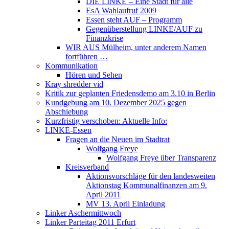
DIE LINKE – Eine Stadt für alle
EsA Wahlaufruf 2009
Essen steht AUF – Programm
Gegenüberstellung LINKE/AUF zu
Finanzkrise
WIR AUS Mülheim, unter anderem Namen
fortführen …
Kommunikation
Hören und Sehen
Kray shredder vid
Kritik zur geplanten Friedensdemo am 3.10 in Berlin
Kundgebung am 10. Dezember 2025 gegen
Abschiebung
Kurzfristig verschoben: Aktuelle Info:
LINKE-Essen
Fragen an die Neuen im Stadtrat
Wolfgang Freye
Wolfgang Freye über Transparenz
Kreisverband
Aktionsvorschläge für den landesweiten
Aktionstag Kommunalfinanzen am 9.
April 2011
MV 13. April Einladung
Linker Aschermittwoch
Linker Parteitag 2011 Erfurt