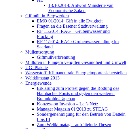
NL
13.10.2014: Antwort Ministerie van
Economische Zaken
Giftmüll in Bergwerken
EMO 01/2014: Gift in alle Ewigkeit
Fragen an die Essener Stadtverwaltung
RF 11/2014: RAG – Grubenwasser und
Fracking
RF 11/2014: RAG: Grubenwasserhaltung im
Saarland
Müllentsorgung
Giftmüllverbrennung
Müllöfen in Flingern vergiften Gesundheit und Umwelt
UG_Plakate
Wasserstoff: Klimaneutrale Energieimporte sicherstellen
Weltklimatag 2013
Energiewende
Erklärung zum Protest gegen die Rodung des
Hambacher Forsts und gegen den weiteren
Braunkohle-Tagebau
Konzession Invasion – Let’s Netz
Manager Magazin 01/2013 zu STEAG
Sondergenehmigung für den Betrieb von Datteln
I bis III
Zum Weltklimatag – aufrüttelnde Thesen