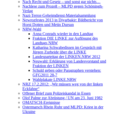
Nach Recht und Gesetz – und sonst gar nichts…
Nachlese zum Prozeß – MLPD gegen Schöningh-
Verlag
Nazi-Terror-Geheimdienst-Materialsammlung
Newrozfestes 2013 in Diyarbakir: Bildbericht von
Horst Dotten und Metin Dursun
NRW-Wahl
Anna Conrads wieder in den Landtag
Fraktion DIE LINKE zur Auflösung des
Landtags NRW
Katharina Schwabedissen im Gespräch mit
Jürgen Zurheide über die LINKE
Landesparteitag der LINKEN.NRW 2012
Neuwahl: Erklärung von Landesvorstand und
Fraktion der LINKEN
Schuld geben oder Paragraphen verstehen:
GFG2011 28-7
Wahlplakate LINKE.NRW
NRZ 17.2.2012: „Wir müssen weg von der linken
Eckfahne“
Offener Brief zum Polizeiskandal in Essen
Olof Palme zur Abrüstung / UN am 23. Juni 1982
OMATSCH-Ereignisse
Ostermarsch Rhein Ruhr und MLPD: Krieg in der
Ukraine