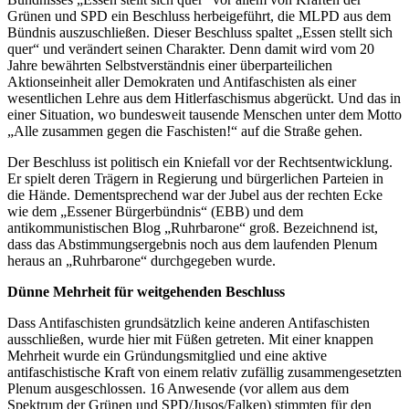
Grünen und SPD ein Beschluss herbeigeführt, die MLPD aus dem
Bündnis auszuschließen. Dieser Beschluss spaltet „Essen stellt sich
quer“ und verändert seinen Charakter. Denn damit wird vom 20
Jahre bewährten Selbstverständnis einer überparteilichen
Aktionseinheit aller Demokraten und Antifaschisten als einer
wesentlichen Lehre aus dem Hitlerfaschismus abgerückt. Und das in
einer Situation, wo bundesweit tausende Menschen unter dem Motto
„Alle zusammen gegen die Faschisten!“ auf die Straße gehen.
Der Beschluss ist politisch ein Kniefall vor der Rechtsentwicklung.
Er spielt deren Trägern in Regierung und bürgerlichen Parteien in
die Hände. Dementsprechend war der Jubel aus der rechten Ecke
wie dem „Essener Bürgerbündnis“ (EBB) und dem
antikommunistischen Blog „Ruhrbarone“ groß. Bezeichnend ist,
dass das Abstimmungsergebnis noch aus dem laufenden Plenum
heraus an „Ruhrbarone“ durchgegeben wurde.
Dünne Mehrheit für weitgehenden Beschluss
Dass Antifaschisten grundsätzlich keine anderen Antifaschisten
ausschließen, wurde hier mit Füßen getreten. Mit einer knappen
Mehrheit wurde ein Gründungsmitglied und eine aktive
antifaschistische Kraft von einem relativ zufällig zusammengesetzten
Plenum ausgeschlossen. 16 Anwesende (vor allem aus dem
Spektrum der Grünen und SPD/Jusos/Falken) stimmten für den