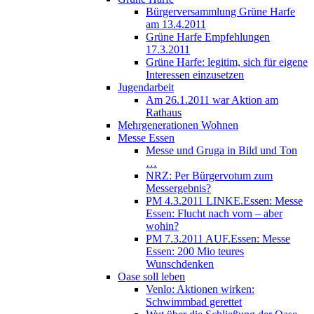
Bürgerversammlung Grüne Harfe
am 13.4.2011
Grüne Harfe Empfehlungen
17.3.2011
Grüne Harfe: legitim, sich für eigene
Interessen einzusetzen
Jugendarbeit
Am 26.1.2011 war Aktion am
Rathaus
Mehrgenerationen Wohnen
Messe Essen
Messe und Gruga in Bild und Ton
…
NRZ: Per Bürgervotum zum
Messergebnis?
PM 4.3.2011 LINKE.Essen: Messe
Essen: Flucht nach vorn – aber
wohin?
PM 7.3.2011 AUF.Essen: Messe
Essen: 200 Mio teures
Wunschdenken
Oase soll leben
Venlo: Aktionen wirken:
Schwimmbad gerettet