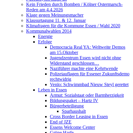
Kein Frieden durch Bomben / Kölner Ostermarsch-
Reden am 4.4.2026
Klage gegen Meinungsmacher
Klausurtagung 11. & 12. Januar
Klimafragen für die Kommune Essen / Wahl 2020
Kommunalwahlen 2014
Energie
Erfolge
Democracia Real YA: Weltweite Demos
am 15.Oktober
Jugendzentrum Essen wird nicht ohne
Widerstand geschlossen…
Naziführer machte eine Kehrtwende
Polizeiauflagen für Essener Zukunftsdemo
rechtwidrig
Venlo: Schwimmbad Nieuw Steyl gerettet
Leben in Essen
Armut: Sozialstaat oder Barmherzigkeit
Bildungspaket – Hartz IV
Bürgerbeteiligung
Sparhaushalt
Cross Border Leasing in Essen
End of JZE
Essens Welcome Center
Grüne Harfe