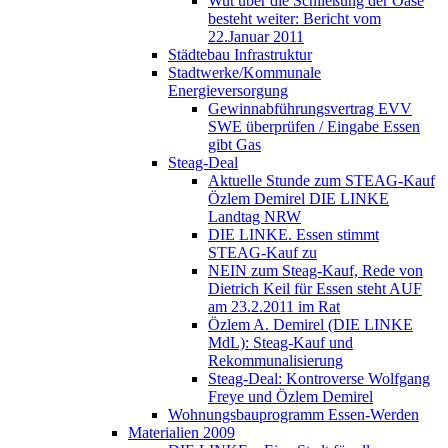
Wut über die Schließung der Oase
besteht weiter: Bericht vom
22.Januar 2011
Städtebau Infrastruktur
Stadtwerke/Kommunale
Energieversorgung
Gewinnabführungsvertrag EVV
SWE überprüfen / Eingabe Essen
gibt Gas
Steag-Deal
Aktuelle Stunde zum STEAG-Kauf
Özlem Demirel DIE LINKE
Landtag NRW
DIE LINKE. Essen stimmt
STEAG-Kauf zu
NEIN zum Steag-Kauf, Rede von
Dietrich Keil für Essen steht AUF
am 23.2.2011 im Rat
Özlem A. Demirel (DIE LINKE
MdL): Steag-Kauf und
Rekommunalisierung
Steag-Deal: Kontroverse Wolfgang
Freye und Özlem Demirel
Wohnungsbauprogramm Essen-Werden
Materialien 2009