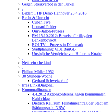
Gegen Streikverbot in der Türkei
.
Bilder: TTIP Demo Hannover 23.4.2016
Recht & Unrecht
Cuban Five
Leonard Peltier
Oury-Jalloh-Prozess
PM 15.10.2012: Beweise für illegalen
Bankenboykott
ROJ TV – Prozess in Dänemark
Stadtplanung: §13a BauGB
Unsägliche Vergleiche von Hubertus Knabe
.
Nett sein / be kind
.
Philipp Müller 1952
30 Stunden-Woche
Gerhard Schweizerhof
Irres LinksDiagonal
Kommualfinanzen
4.4.2012 Aktionkonferenz gegen kommunalen
Kahlschlag
Dietrich Keil zum Teilnahmeantrag der Stadt am
Stärkungspakt NRW