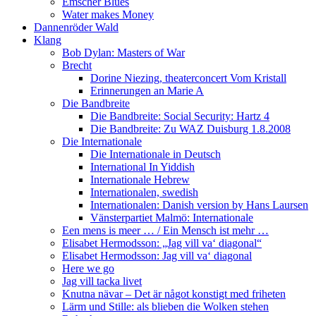
Emscher Blues
Water makes Money
Dannenröder Wald
Klang
Bob Dylan: Masters of War
Brecht
Dorine Niezing, theaterconcert Vom Kristall
Erinnerungen an Marie A
Die Bandbreite
Die Bandbreite: Social Security: Hartz 4
Die Bandbreite: Zu WAZ Duisburg 1.8.2008
Die Internationale
Die Internationale in Deutsch
International In Yiddish
Internationale Hebrew
Internationalen, swedish
Internationalen: Danish version by Hans Laursen
Vänsterpartiet Malmö: Internationale
Een mens is meer … / Ein Mensch ist mehr …
Elisabet Hermodsson: „Jag vill va‘ diagonal“
Elisabet Hermodsson: Jag vill va‘ diagonal
Here we go
Jag vill tacka livet
Knutna nävar – Det är något konstigt med friheten
Lärm und Stille: als blieben die Wolken stehen