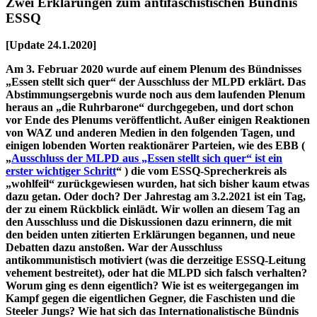
Zwei Erklärungen zum antifaschistischen Bündnis
ESSQ
[Update 24.1.2020]
Am 3. Februar 2020 wurde auf einem Plenum des Bündnisses
„Essen stellt sich quer“ der Ausschluss der MLPD erklärt. Das
Abstimmungsergebnis wurde noch aus dem laufenden Plenum
heraus an „die Ruhrbarone“ durchgegeben, und dort schon
vor Ende des Plenums veröffentlicht. Außer einigen Reaktionen
von WAZ und anderen Medien in den folgenden Tagen, und
einigen lobenden Worten reaktionärer Parteien, wie des EBB (
„
Ausschluss der MLPD aus „Essen stellt sich quer“ ist ein
erster wichtiger Schritt
“ ) die vom ESSQ-Sprecherkreis als
„wohlfeil“ zurückgewiesen wurden, hat sich bisher kaum etwas
dazu getan. Oder doch? Der Jahrestag am 3.2.2021 ist ein Tag,
der zu einem Rückblick einlädt. Wir wollen an diesem Tag an
den Ausschluss und die Diskussionen dazu erinnern, die mit
den beiden unten zitierten Erklärungen begannen, und neue
Debatten dazu anstoßen. War der Ausschluss
antikommunistisch motiviert (was die derzeitige ESSQ-Leitung
vehement bestreitet), oder hat die MLPD sich falsch verhalten?
Worum ging es denn eigentlich? Wie ist es weitergegangen im
Kampf gegen die eigentlichen Gegner, die Faschisten und die
Steeler Jungs? Wie hat sich das Internationalistische Bündnis