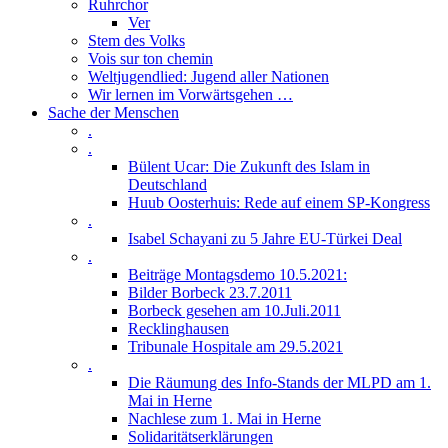
Ruhrchor
Ver
Stem des Volks
Vois sur ton chemin
Weltjugendlied: Jugend aller Nationen
Wir lernen im Vorwärtsgehen …
Sache der Menschen
.
.
Bülent Ucar: Die Zukunft des Islam in
Deutschland
Huub Oosterhuis: Rede auf einem SP-Kongress
.
Isabel Schayani zu 5 Jahre EU-Türkei Deal
.
Beiträge Montagsdemo 10.5.2021:
Bilder Borbeck 23.7.2011
Borbeck gesehen am 10.Juli.2011
Recklinghausen
Tribunale Hospitale am 29.5.2021
.
Die Räumung des Info-Stands der MLPD am 1.
Mai in Herne
Nachlese zum 1. Mai in Herne
Solidaritätserklärungen