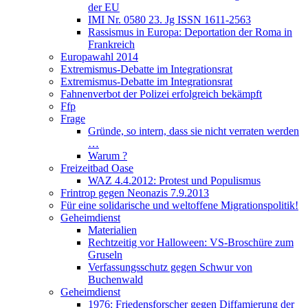
der EU
IMI Nr. 0580 23. Jg ISSN 1611-2563
Rassismus in Europa: Deportation der Roma in
Frankreich
Europawahl 2014
Extremismus-Debatte im Integrationsrat
Extremismus-Debatte im Integrationsrat
Fahnenverbot der Polizei erfolgreich bekämpft
Ffp
Frage
Gründe, so intern, dass sie nicht verraten werden
…
Warum ?
Freizeitbad Oase
WAZ 4.4.2012: Protest und Populismus
Frintrop gegen Neonazis 7.9.2013
Für eine solidarische und weltoffene Migrationspolitik!
Geheimdienst
Materialien
Rechtzeitig vor Halloween: VS-Broschüre zum
Gruseln
Verfassungsschutz gegen Schwur von
Buchenwald
Geheimdienst
1976: Friedensforscher gegen Diffamierung der