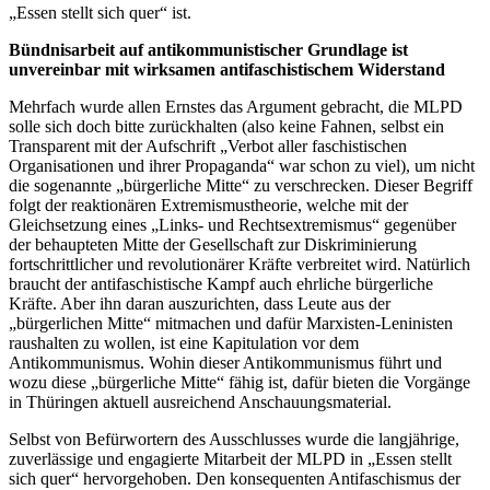
„Essen stellt sich quer“ ist.
Bündnisarbeit auf antikommunistischer Grundlage ist
unvereinbar mit wirksamen antifaschistischem Widerstand
Mehrfach wurde allen Ernstes das Argument gebracht, die MLPD
solle sich doch bitte zurückhalten (also keine Fahnen, selbst ein
Transparent mit der Aufschrift „Verbot aller faschistischen
Organisationen und ihrer Propaganda“ war schon zu viel), um nicht
die sogenannte „bürgerliche Mitte“ zu verschrecken. Dieser Begriff
folgt der reaktionären Extremismustheorie, welche mit der
Gleichsetzung eines „Links- und Rechtsextremismus“ gegenüber
der behaupteten Mitte der Gesellschaft zur Diskriminierung
fortschrittlicher und revolutionärer Kräfte verbreitet wird. Natürlich
braucht der antifaschistische Kampf auch ehrliche bürgerliche
Kräfte. Aber ihn daran auszurichten, dass Leute aus der
„bürgerlichen Mitte“ mitmachen und dafür Marxisten-Leninisten
raushalten zu wollen, ist eine Kapitulation vor dem
Antikommunismus. Wohin dieser Antikommunismus führt und
wozu diese „bürgerliche Mitte“ fähig ist, dafür bieten die Vorgänge
in Thüringen aktuell ausreichend Anschauungsmaterial.
Selbst von Befürwortern des Ausschlusses wurde die langjährige,
zuverlässige und engagierte Mitarbeit der MLPD in „Essen stellt
sich quer“ hervorgehoben. Den konsequenten Antifaschismus der