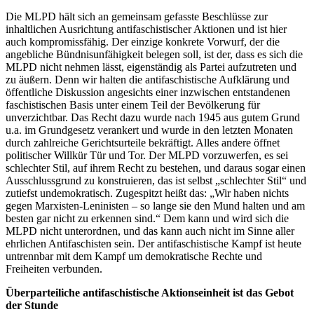
Die MLPD hält sich an gemeinsam gefasste Beschlüsse zur
inhaltlichen Ausrichtung antifaschistischer Aktionen und ist hier
auch kompromissfähig. Der einzige konkrete Vorwurf, der die
angebliche Bündnisunfähigkeit belegen soll, ist der, dass es sich die
MLPD nicht nehmen lässt, eigenständig als Partei aufzutreten und
zu äußern. Denn wir halten die antifaschistische Aufklärung und
öffentliche Diskussion angesichts einer inzwischen entstandenen
faschistischen Basis unter einem Teil der Bevölkerung für
unverzichtbar. Das Recht dazu wurde nach 1945 aus gutem Grund
u.a. im Grundgesetz verankert und wurde in den letzten Monaten
durch zahlreiche Gerichtsurteile bekräftigt. Alles andere öffnet
politischer Willkür Tür und Tor. Der MLPD vorzuwerfen, es sei
schlechter Stil, auf ihrem Recht zu bestehen, und daraus sogar einen
Ausschlussgrund zu konstruieren, das ist selbst „schlechter Stil“ und
zutiefst undemokratisch. Zugespitzt heißt das: „Wir haben nichts
gegen Marxisten-Leninisten – so lange sie den Mund halten und am
besten gar nicht zu erkennen sind.“ Dem kann und wird sich die
MLPD nicht unterordnen, und das kann auch nicht im Sinne aller
ehrlichen Antifaschisten sein. Der antifaschistische Kampf ist heute
untrennbar mit dem Kampf um demokratische Rechte und
Freiheiten verbunden.
Überparteiliche antifaschistische Aktionseinheit ist das Gebot
der Stunde