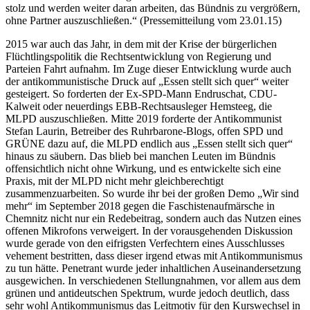
stolz und werden weiter daran arbeiten, das Bündnis zu vergrößern,
ohne Partner auszuschließen.“ (Pressemitteilung vom 23.01.15)
2015 war auch das Jahr, in dem mit der Krise der bürgerlichen
Flüchtlingspolitik die Rechtsentwicklung von Regierung und
Parteien Fahrt aufnahm. Im Zuge dieser Entwicklung wurde auch
der antikommunistische Druck auf „Essen stellt sich quer“ weiter
gesteigert. So forderten der Ex-SPD-Mann Endruschat, CDU-
Kalweit oder neuerdings EBB-Rechtsausleger Hemsteeg, die
MLPD auszuschließen. Mitte 2019 forderte der Antikommunist
Stefan Laurin, Betreiber des Ruhrbarone-Blogs, offen SPD und
GRÜNE dazu auf, die MLPD endlich aus „Essen stellt sich quer“
hinaus zu säubern. Das blieb bei manchen Leuten im Bündnis
offensichtlich nicht ohne Wirkung, und es entwickelte sich eine
Praxis, mit der MLPD nicht mehr gleichberechtigt
zusammenzuarbeiten. So wurde ihr bei der großen Demo „Wir sind
mehr“ im September 2018 gegen die Faschistenaufmärsche in
Chemnitz nicht nur ein Redebeitrag, sondern auch das Nutzen eines
offenen Mikrofons verweigert. In der vorausgehenden Diskussion
wurde gerade von den eifrigsten Verfechtern eines Ausschlusses
vehement bestritten, dass dieser irgend etwas mit Antikommunismus
zu tun hätte. Penetrant wurde jeder inhaltlichen Auseinandersetzung
ausgewichen. In verschiedenen Stellungnahmen, vor allem aus dem
grünen und antideutschen Spektrum, wurde jedoch deutlich, dass
sehr wohl Antikommunismus das Leitmotiv für den Kurswechsel in