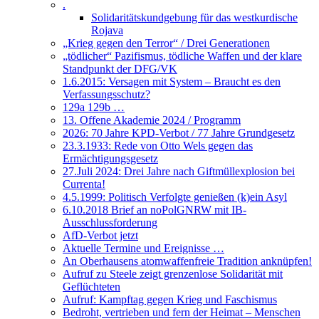
.
Solidaritätskundgebung für das westkurdische
Rojava
„Krieg gegen den Terror“ / Drei Generationen
„tödlicher“ Pazifismus, tödliche Waffen und der klare
Standpunkt der DFG/VK
1.6.2015: Versagen mit System – Braucht es den
Verfassungsschutz?
129a 129b …
13. Offene Akademie 2024 / Programm
2026: 70 Jahre KPD-Verbot / 77 Jahre Grundgesetz
23.3.1933: Rede von Otto Wels gegen das
Ermächtigungsgesetz
27.Juli 2024: Drei Jahre nach Giftmüllexplosion bei
Currenta!
4.5.1999: Politisch Verfolgte genießen (k)ein Asyl
6.10.2018 Brief an noPolGNRW mit IB-
Ausschlussforderung
AfD-Verbot jetzt
Aktuelle Termine und Ereignisse …
An Oberhausens atomwaffenfreie Tradition anknüpfen!
Aufruf zu Steele zeigt grenzenlose Solidarität mit
Geflüchteten
Aufruf: Kampftag gegen Krieg und Faschismus
Bedroht, vertrieben und fern der Heimat – Menschen