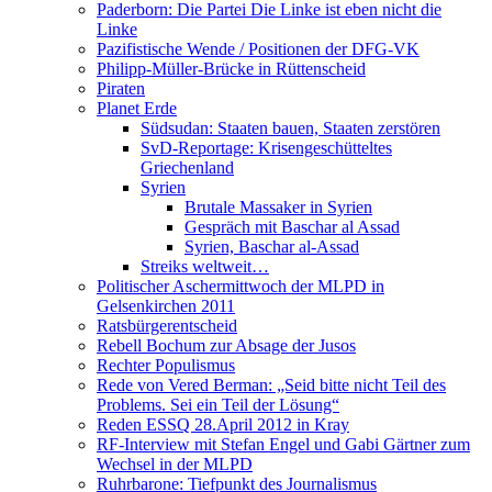
Paderborn: Die Partei Die Linke ist eben nicht die
Linke
Pazifistische Wende / Positionen der DFG-VK
Philipp-Müller-Brücke in Rüttenscheid
Piraten
Planet Erde
Südsudan: Staaten bauen, Staaten zerstören
SvD-Reportage: Krisengeschütteltes
Griechenland
Syrien
Brutale Massaker in Syrien
Gespräch mit Baschar al Assad
Syrien, Baschar al-Assad
Streiks weltweit…
Politischer Aschermittwoch der MLPD in
Gelsenkirchen 2011
Ratsbürgerentscheid
Rebell Bochum zur Absage der Jusos
Rechter Populismus
Rede von Vered Berman: „Seid bitte nicht Teil des
Problems. Sei ein Teil der Lösung“
Reden ESSQ 28.April 2012 in Kray
RF-Interview mit Stefan Engel und Gabi Gärtner zum
Wechsel in der MLPD
Ruhrbarone: Tiefpunkt des Journalismus