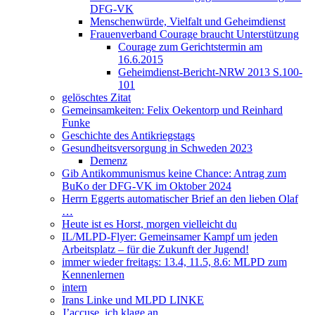
DFG-VK
Menschenwürde, Vielfalt und Geheimdienst
Frauenverband Courage braucht Unterstützung
Courage zum Gerichtstermin am
16.6.2015
Geheimdienst-Bericht-NRW 2013 S.100-
101
gelöschtes Zitat
Gemeinsamkeiten: Felix Oekentorp und Reinhard
Funke
Geschichte des Antikriegstags
Gesundheitsversorgung in Schweden 2023
Demenz
Gib Antikommunismus keine Chance: Antrag zum
BuKo der DFG-VK im Oktober 2024
Herrn Eggerts automatischer Brief an den lieben Olaf
…
Heute ist es Horst, morgen vielleicht du
IL/MLPD-Flyer: Gemeinsamer Kampf um jeden
Arbeitsplatz – für die Zukunft der Jugend!
immer wieder freitags: 13.4, 11.5, 8.6: MLPD zum
Kennenlernen
intern
Irans Linke und MLPD LINKE
J’accuse, ich klage an