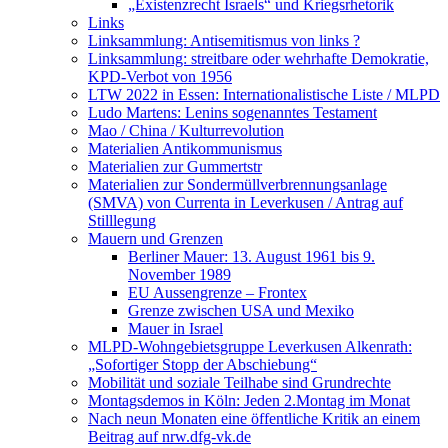
„Existenzrecht Israels“ und Kriegsrhetorik
Links
Linksammlung: Antisemitismus von links ?
Linksammlung: streitbare oder wehrhafte Demokratie,
KPD-Verbot von 1956
LTW 2022 in Essen: Internationalistische Liste / MLPD
Ludo Martens: Lenins sogenanntes Testament
Mao / China / Kulturrevolution
Materialien Antikommunismus
Materialien zur Gummertstr
Materialien zur Sondermüllverbrennungsanlage
(SMVA) von Currenta in Leverkusen / Antrag auf
Stilllegung
Mauern und Grenzen
Berliner Mauer: 13. August 1961 bis 9.
November 1989
EU Aussengrenze – Frontex
Grenze zwischen USA und Mexiko
Mauer in Israel
MLPD-Wohngebietsgruppe Leverkusen Alkenrath:
„Sofortiger Stopp der Abschiebung“
Mobilität und soziale Teilhabe sind Grundrechte
Montagsdemos in Köln: Jeden 2.Montag im Monat
Nach neun Monaten eine öffentliche Kritik an einem
Beitrag auf nrw.dfg-vk.de