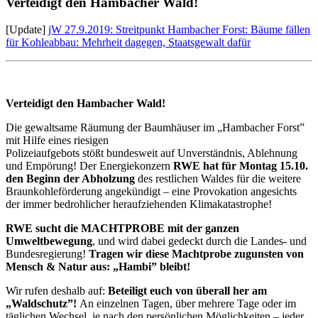
Verteidigt den Hambacher Wald!
[Update]
jW 27.9.2019: Streitpunkt Hambacher Forst: Bäume fällen
für Kohleabbau: Mehrheit dagegen, Staatsgewalt dafür
Verteidigt den Hambacher Wald!
Die gewaltsame Räumung der Baumhäuser im „Hambacher Forst”
mit Hilfe eines riesigen
Polizeiaufgebots stößt bundesweit auf Unverständnis, Ablehnung
und Empörung! Der Energiekonzern
RWE hat für Montag 15.10.
den Beginn der Abholzung
des restlichen Waldes für die weitere
Braunkohleförderung angekündigt – eine Provokation angesichts
der immer bedrohlicher heraufziehenden Klimakatastrophe!
RWE sucht die MACHTPROBE mit der ganzen
Umweltbewegung
, und wird dabei gedeckt durch die Landes- und
Bundesregierung!
Tragen wir diese Machtprobe zugunsten
von
Mensch & Natur aus: „Hambi” bleibt!
Wir rufen deshalb auf:
Beteiligt euch von überall her am
„Waldschutz”!
An einzelnen Tagen, über mehrere Tage oder im
täglichen Wechsel, je nach den persönlichen Möglichkeiten – jeder