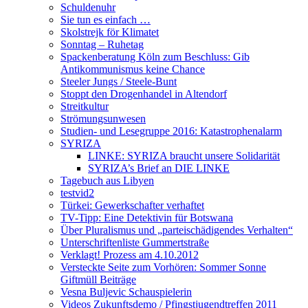
Schuldenuhr
Sie tun es einfach …
Skolstrejk för Klimatet
Sonntag – Ruhetag
Spackenberatung Köln zum Beschluss: Gib
Antikommunismus keine Chance
Steeler Jungs / Steele-Bunt
Stoppt den Drogenhandel in Altendorf
Streitkultur
Strömungsunwesen
Studien- und Lesegruppe 2016: Katastrophenalarm
SYRIZA
LINKE: SYRIZA braucht unsere Solidarität
SYRIZA’s Brief an DIE LINKE
Tagebuch aus Libyen
testvid2
Türkei: Gewerkschafter verhaftet
TV-Tipp: Eine Detektivin für Botswana
Über Pluralismus und „parteischädigendes Verhalten“
Unterschriftenliste Gummertstraße
Verklagt! Prozess am 4.10.2012
Versteckte Seite zum Vorhören: Sommer Sonne
Giftmüll Beiträge
Vesna Buljevic Schauspielerin
Videos Zukunftsdemo / Pfingstjugendtreffen 2011