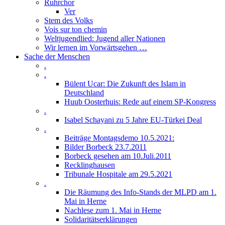
Ruhrchor
Ver
Stem des Volks
Vois sur ton chemin
Weltjugendlied: Jugend aller Nationen
Wir lernen im Vorwärtsgehen …
Sache der Menschen
.
.
Bülent Ucar: Die Zukunft des Islam in
Deutschland
Huub Oosterhuis: Rede auf einem SP-Kongress
.
Isabel Schayani zu 5 Jahre EU-Türkei Deal
.
Beiträge Montagsdemo 10.5.2021:
Bilder Borbeck 23.7.2011
Borbeck gesehen am 10.Juli.2011
Recklinghausen
Tribunale Hospitale am 29.5.2021
.
Die Räumung des Info-Stands der MLPD am 1.
Mai in Herne
Nachlese zum 1. Mai in Herne
Solidaritätserklärungen