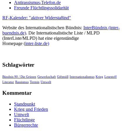
Antirassismus-Telefon.de
Freunde Flüchtlingssolidarität
RF-Kalender: "aktiver Widersta8ind"
Website des Internationalistischen Bündnis:
InterBündnis (inter-
buendnis.de)
. Die Internationalistische Liste / MLPD
(InterListe/MLPD) hat eine eigenständige
Homepage (
inter-liste.de)
Schlagwörter
Bündnis 90 / Die Grünen
Gewerkschaft
Giftmüll
Internationalismus
Krieg
Lesestoff
Literatur
Rassismus
Termin
Umwelt
Kommentar
Standpunkt
Krieg und Frieden
Umwelt
Flüchtlinge
Bürgerrechte