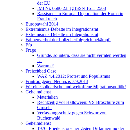
der EU
IMI Nr. 0580 23. Jg ISSN 1611-2563
Rassismus in Europa: Deportation der Roma in
Frankreich
Europawahl 2014
Extremismus-Debatte im Integrationsrat
Extremismus-Debatte im Integrationsrat
Fahnenverbot der Polizei erfolgreich bekämpft
Ffp
Frage
Gründe, so intern, dass sie nicht verraten werden
…
Warum ?
Freizeitbad Oase
WAZ 4.4.2012: Protest und Populismus
Frintrop gegen Neonazis 7.9.2013
Für eine solidarische und weltoffene Migrationspolitik!
Geheimdienst
Materialien
Rechtzeitig vor Halloween: VS-Broschüre zum
Gruseln
Verfassungsschutz gegen Schwur von
Buchenwald
Geheimdienst
1976: Friedensforscher gegen Diffamierung der