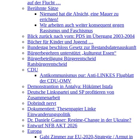
auf der Flucht …
Berühmte Sätze
Niemand hat die Absicht, eine Mauer zu
errichten!
Wir arbeiten auch weiter konsequent gegen
Rassismus und Faschismus
Blick zurück nach vorn: PDS im Übergang 2003-2004
Bücher für Kinder und Jugend …
Bundestag beschloss Gesetz zur Bestandsdatenauskunft
Bürgerbegehren unterstützt „kulturgut Essen“
Bürgerbeteiligung Bürgerentscheid
Ratsbürgerentscheid
CDU
Antikommunismus pur: Anti-LINKES Flugblatt
der CDU-OMV
Demonstrantion in Antalya: Hükümet Istafa
Deutsche Linkspartei und SP profitieren von
Zusammenarbeit
Dobrindt nervt
Dokumentiert: Thesenpapier Linke
Einwanderungspolitik
Dr. Daniele Ganser: Regime-Change in der Ukraine?
Entwurf NFB AKT 2026
Europa
Gabi Zimmer zur EU-2020-Strategie / Armut in