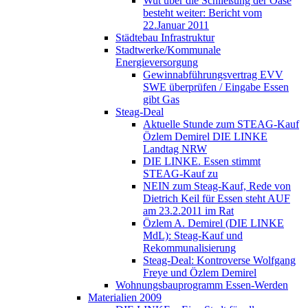
Wut über die Schließung der Oase
besteht weiter: Bericht vom
22.Januar 2011
Städtebau Infrastruktur
Stadtwerke/Kommunale
Energieversorgung
Gewinnabführungsvertrag EVV
SWE überprüfen / Eingabe Essen
gibt Gas
Steag-Deal
Aktuelle Stunde zum STEAG-Kauf
Özlem Demirel DIE LINKE
Landtag NRW
DIE LINKE. Essen stimmt
STEAG-Kauf zu
NEIN zum Steag-Kauf, Rede von
Dietrich Keil für Essen steht AUF
am 23.2.2011 im Rat
Özlem A. Demirel (DIE LINKE
MdL): Steag-Kauf und
Rekommunalisierung
Steag-Deal: Kontroverse Wolfgang
Freye und Özlem Demirel
Wohnungsbauprogramm Essen-Werden
Materialien 2009