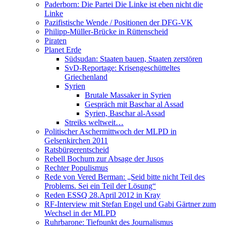
Paderborn: Die Partei Die Linke ist eben nicht die
Linke
Pazifistische Wende / Positionen der DFG-VK
Philipp-Müller-Brücke in Rüttenscheid
Piraten
Planet Erde
Südsudan: Staaten bauen, Staaten zerstören
SvD-Reportage: Krisengeschütteltes
Griechenland
Syrien
Brutale Massaker in Syrien
Gespräch mit Baschar al Assad
Syrien, Baschar al-Assad
Streiks weltweit…
Politischer Aschermittwoch der MLPD in
Gelsenkirchen 2011
Ratsbürgerentscheid
Rebell Bochum zur Absage der Jusos
Rechter Populismus
Rede von Vered Berman: „Seid bitte nicht Teil des
Problems. Sei ein Teil der Lösung“
Reden ESSQ 28.April 2012 in Kray
RF-Interview mit Stefan Engel und Gabi Gärtner zum
Wechsel in der MLPD
Ruhrbarone: Tiefpunkt des Journalismus