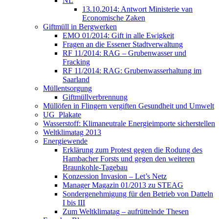
NL
13.10.2014: Antwort Ministerie van
Economische Zaken
Giftmüll in Bergwerken
EMO 01/2014: Gift in alle Ewigkeit
Fragen an die Essener Stadtverwaltung
RF 11/2014: RAG – Grubenwasser und
Fracking
RF 11/2014: RAG: Grubenwasserhaltung im
Saarland
Müllentsorgung
Giftmüllverbrennung
Müllöfen in Flingern vergiften Gesundheit und Umwelt
UG_Plakate
Wasserstoff: Klimaneutrale Energieimporte sicherstellen
Weltklimatag 2013
Energiewende
Erklärung zum Protest gegen die Rodung des
Hambacher Forsts und gegen den weiteren
Braunkohle-Tagebau
Konzession Invasion – Let’s Netz
Manager Magazin 01/2013 zu STEAG
Sondergenehmigung für den Betrieb von Datteln
I bis III
Zum Weltklimatag – aufrüttelnde Thesen