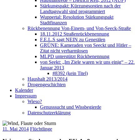
Haushaltsrede – Dietrich Keil, 2012 (AUF)
Stärkungspakt: Kürzungsorgien nach der
Landtagswahl sind programmiert
Wuppertal: Resolution Stärkungspakt
Stadtfinanzen
Rückbenennung Von-Einem- und Von-Seeck-Straße
18.11.2012 Straßenrückbenennung
F.E.L.S sagt NEIN zu Generälen
GRÜNE: Kameraden von Seeckt und Hitler –
Zitat nicht verharmlosen
MLPD unterstützt Rückbenennung
von Seekt: „Im Ziele waren wir uns einig“ – 22.
Januar 2013
#8392 (kein Titel)
Haushalt 2013/2014
Drogengeschichten
Kalender
Impressum
Wieso?
Genusssucht und Wissbegierde
Datenschutzerklärung
11. Mai 2014
Flüchtlinge