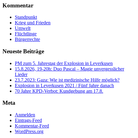
Kommentar
Standpunkt
Krieg und Frieden
Umwelt
Flüchtlinge
Bürgerrechte
Neueste Beiträge
PM zum 5. Jahrestag der Explosion in Leverkusen
15.8.2026, 19-20h: Duo Pascal – Magie unvergesslicher
Lieder
23.7.2023: Gaza: Wie ist medizinische Hilfe möglich?
Explosion in Leverkusen 2021 / Fünf Jahre danach
70 Jahre KPD‑Verbot: Kundgebung am 17.8.
Meta
Anmelden
Eintrags-Feed
Kommentar-Feed
WordPress.org