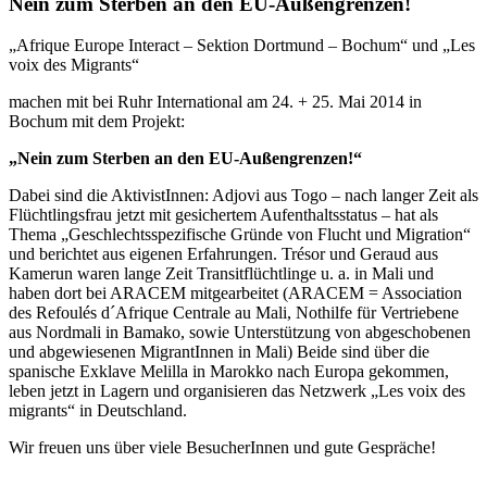
Nein zum Sterben an den EU-Außengrenzen!
„Afrique Europe Interact – Sektion Dortmund – Bochum“ und „Les
voix des Migrants“
machen mit bei Ruhr International am 24. + 25. Mai 2014 in
Bochum mit dem Projekt:
„Nein zum Sterben an den EU-Außengrenzen!“
Dabei sind die AktivistInnen: Adjovi aus Togo – nach langer Zeit als
Flüchtlingsfrau jetzt mit gesichertem Aufenthaltsstatus – hat als
Thema „Geschlechtsspezifische Gründe von Flucht und Migration“
und berichtet aus eigenen Erfahrungen. Trésor und Geraud aus
Kamerun waren lange Zeit Transitflüchtlinge u. a. in Mali und
haben dort bei ARACEM mitgearbeitet (ARACEM = Association
des Refoulés d´Afrique Centrale au Mali, Nothilfe für Vertriebene
aus Nordmali in Bamako, sowie Unterstützung von abgeschobenen
und abgewiesenen MigrantInnen in Mali) Beide sind über die
spanische Exklave Melilla in Marokko nach Europa gekommen,
leben jetzt in Lagern und organisieren das Netzwerk „Les voix des
migrants“ in Deutschland.
Wir freuen uns über viele BesucherInnen und gute Gespräche!