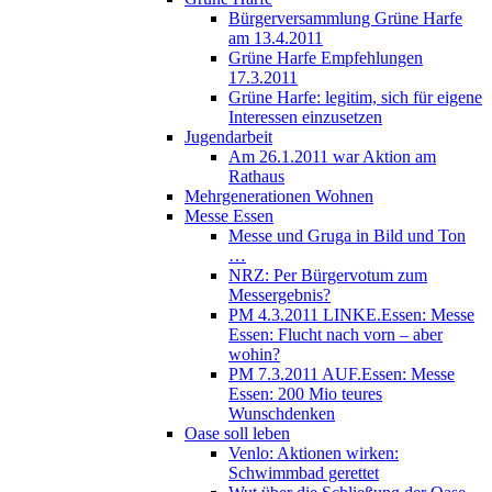
Bürgerversammlung Grüne Harfe
am 13.4.2011
Grüne Harfe Empfehlungen
17.3.2011
Grüne Harfe: legitim, sich für eigene
Interessen einzusetzen
Jugendarbeit
Am 26.1.2011 war Aktion am
Rathaus
Mehrgenerationen Wohnen
Messe Essen
Messe und Gruga in Bild und Ton
…
NRZ: Per Bürgervotum zum
Messergebnis?
PM 4.3.2011 LINKE.Essen: Messe
Essen: Flucht nach vorn – aber
wohin?
PM 7.3.2011 AUF.Essen: Messe
Essen: 200 Mio teures
Wunschdenken
Oase soll leben
Venlo: Aktionen wirken:
Schwimmbad gerettet