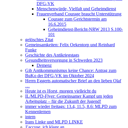
DFG-VK
Menschenwürde, Vielfalt und Geheimdienst
Frauenverband Courage braucht Unterstützung
Courage zum Gerichtstermin am
16.6.2015
Geheimdienst-Bericht-NRW 2013 S.100-
101
gelöschtes Zitat
Gemeinsamkeiten: Felix Oekentorp und Reinhard
Funke
Geschichte des Antikriegstags
Gesundheitsversorgung in Schweden 2023
Demenz
Gib Antikommunismus keine Chance: Antrag zum
BuKo der DFG-VK im Oktober 2024
Herrn Eggerts automatischer Brief an den lieben Olaf
…
Heute ist es Horst, morgen vielleicht du
IL/MLPD-Flyer: Gemeinsamer Kampf um jeden
Arbeitsplatz – für die Zukunft der Jugend!
immer wieder freitags: 13.4, 11.5, 8.6: MLPD zum
Kennenlernen
intern
Irans Linke und MLPD LINKE
J’accuse, ich klage an