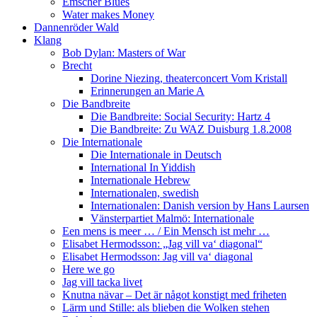
Emscher Blues
Water makes Money
Dannenröder Wald
Klang
Bob Dylan: Masters of War
Brecht
Dorine Niezing, theaterconcert Vom Kristall
Erinnerungen an Marie A
Die Bandbreite
Die Bandbreite: Social Security: Hartz 4
Die Bandbreite: Zu WAZ Duisburg 1.8.2008
Die Internationale
Die Internationale in Deutsch
International In Yiddish
Internationale Hebrew
Internationalen, swedish
Internationalen: Danish version by Hans Laursen
Vänsterpartiet Malmö: Internationale
Een mens is meer … / Ein Mensch ist mehr …
Elisabet Hermodsson: „Jag vill va‘ diagonal“
Elisabet Hermodsson: Jag vill va‘ diagonal
Here we go
Jag vill tacka livet
Knutna nävar – Det är något konstigt med friheten
Lärm und Stille: als blieben die Wolken stehen