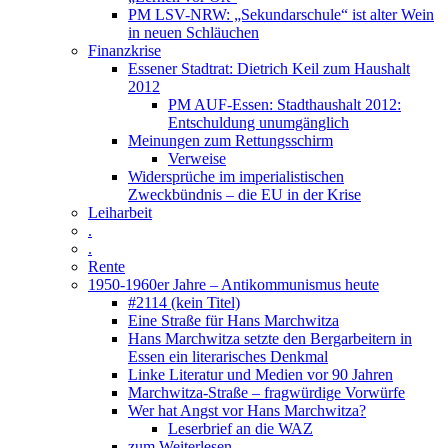
PM LSV-NRW: „Sekundarschule“ ist alter Wein
in neuen Schläuchen
Finanzkrise
Essener Stadtrat: Dietrich Keil zum Haushalt
2012
PM AUF-Essen: Stadthaushalt 2012:
Entschuldung unumgänglich
Meinungen zum Rettungsschirm
Verweise
Widersprüche im imperialistischen
Zweckbündnis – die EU in der Krise
Leiharbeit
.
.
Rente
1950-1960er Jahre – Antikommunismus heute
#2114 (kein Titel)
Eine Straße für Hans Marchwitza
Hans Marchwitza setzte den Bergarbeitern in
Essen ein literarisches Denkmal
Linke Literatur und Medien vor 90 Jahren
Marchwitza-Straße – fragwürdige Vorwürfe
Wer hat Angst vor Hans Marchwitza?
Leserbrief an die WAZ
zum Weiterlesen