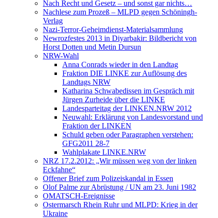
Nach Recht und Gesetz – und sonst gar nichts…
Nachlese zum Prozeß – MLPD gegen Schöningh-
Verlag
Nazi-Terror-Geheimdienst-Materialsammlung
Newrozfestes 2013 in Diyarbakir: Bildbericht von
Horst Dotten und Metin Dursun
NRW-Wahl
Anna Conrads wieder in den Landtag
Fraktion DIE LINKE zur Auflösung des
Landtags NRW
Katharina Schwabedissen im Gespräch mit
Jürgen Zurheide über die LINKE
Landesparteitag der LINKEN.NRW 2012
Neuwahl: Erklärung von Landesvorstand und
Fraktion der LINKEN
Schuld geben oder Paragraphen verstehen:
GFG2011 28-7
Wahlplakate LINKE.NRW
NRZ 17.2.2012: „Wir müssen weg von der linken
Eckfahne“
Offener Brief zum Polizeiskandal in Essen
Olof Palme zur Abrüstung / UN am 23. Juni 1982
OMATSCH-Ereignisse
Ostermarsch Rhein Ruhr und MLPD: Krieg in der
Ukraine