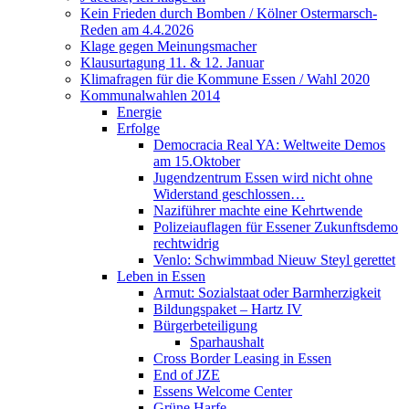
Kein Frieden durch Bomben / Kölner Ostermarsch-
Reden am 4.4.2026
Klage gegen Meinungsmacher
Klausurtagung 11. & 12. Januar
Klimafragen für die Kommune Essen / Wahl 2020
Kommunalwahlen 2014
Energie
Erfolge
Democracia Real YA: Weltweite Demos
am 15.Oktober
Jugendzentrum Essen wird nicht ohne
Widerstand geschlossen…
Naziführer machte eine Kehrtwende
Polizeiauflagen für Essener Zukunftsdemo
rechtwidrig
Venlo: Schwimmbad Nieuw Steyl gerettet
Leben in Essen
Armut: Sozialstaat oder Barmherzigkeit
Bildungspaket – Hartz IV
Bürgerbeteiligung
Sparhaushalt
Cross Border Leasing in Essen
End of JZE
Essens Welcome Center
Grüne Harfe