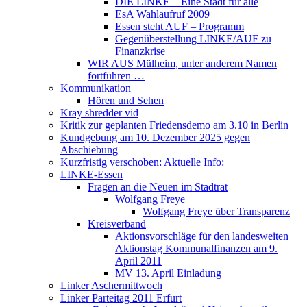
DIE LINKE – Eine Stadt für alle
EsA Wahlaufruf 2009
Essen steht AUF – Programm
Gegenüberstellung LINKE/AUF zu
Finanzkrise
WIR AUS Mülheim, unter anderem Namen
fortführen …
Kommunikation
Hören und Sehen
Kray shredder vid
Kritik zur geplanten Friedensdemo am 3.10 in Berlin
Kundgebung am 10. Dezember 2025 gegen
Abschiebung
Kurzfristig verschoben: Aktuelle Info:
LINKE-Essen
Fragen an die Neuen im Stadtrat
Wolfgang Freye
Wolfgang Freye über Transparenz
Kreisverband
Aktionsvorschläge für den landesweiten
Aktionstag Kommunalfinanzen am 9.
April 2011
MV 13. April Einladung
Linker Aschermittwoch
Linker Parteitag 2011 Erfurt