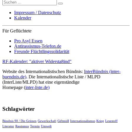
Suche
nach:
Impressum / Datenschutz
Kalender
Für Geflüchtete
Pro Asyl Essen
Antirassismus-Telefon.de
Freunde Flüchtlingssolidarität
RF-Kalender: "aktiver Widersta8ind"
Website des Internationalistischen Bündnis:
InterBündnis (inter-
buendnis.de)
. Die Internationalistische Liste / MLPD
(InterListe/MLPD) hat eine eigenständige
Homepage (
inter-liste.de)
Schlagwörter
Bündnis 90 / Die Grünen
Gewerkschaft
Giftmüll
Internationalismus
Krieg
Lesestoff
Literatur
Rassismus
Termin
Umwelt