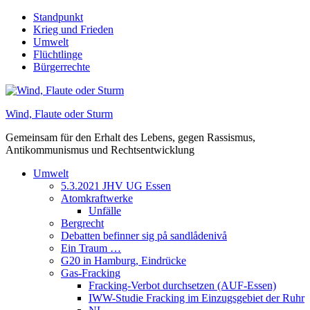
Skip
Standpunkt
to
Krieg und Frieden
content
Umwelt
Flüchtlinge
Bürgerrechte
Wind, Flaute oder Sturm
Gemeinsam für den Erhalt des Lebens, gegen Rassismus,
Antikommunismus und Rechtsentwicklung
Umwelt
5.3.2021 JHV UG Essen
Atomkraftwerke
Unfälle
Bergrecht
Debatten befinner sig på sandlådenivå
Ein Traum …
G20 in Hamburg, Eindrücke
Gas-Fracking
Fracking-Verbot durchsetzen (AUF-Essen)
IWW-Studie Fracking im Einzugsgebiet der Ruhr