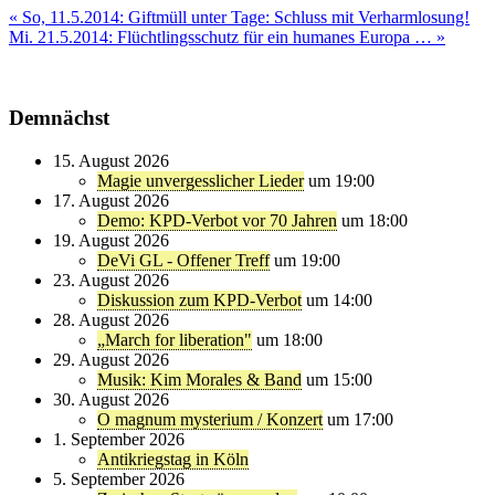
Beitragsnavigation
« So, 11.5.2014: Giftmüll unter Tage: Schluss mit Verharmlosung!
Mi. 21.5.2014: Flüchtlingsschutz für ein humanes Europa … »
Demnächst
15. August 2026
Magie unvergesslicher Lieder
um 19:00
17. August 2026
Demo: KPD-Verbot vor 70 Jahren
um 18:00
19. August 2026
DeVi GL - Offener Treff
um 19:00
23. August 2026
Diskussion zum KPD-Verbot
um 14:00
28. August 2026
„March for liberation"
um 18:00
29. August 2026
Musik: Kim Morales & Band
um 15:00
30. August 2026
O magnum mysterium / Konzert
um 17:00
1. September 2026
Antikriegstag in Köln
5. September 2026