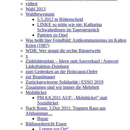
vidtest
Wahl 2013
Wahlbewegung
5.5.2012 in Rüttenscheid
LINKE so nötig wie nie: Katharina
Schwabedissen im Tagesgespräch
Parteien zu Opel
Was heißt hier Feindbild: Antikommunismus im Kalten
Krieg (1987)
WDR: Wer stoppt die rechte Bürgerwehr
x
Zinkhüttenplatz – Ideen statt Ausverkauf / Antwort
Linksfraktion-Duisburg
zum Gedenken an die Holocaust-Opfer
zur Brandmauer
Zurückgewiesene Solidarität / ESSQ 2019
Zusammen sind wir immer die Mehrheit
Mobilticket
PM 8.8.2011 AUF: „Mobilticket“ statt
Sozialticket
Nach Bonn: 3.Dez 2011: Truppen Raus aus
Afghanistan…
Busse
Bildungsbericht Essen
„Lernen vor Ort“