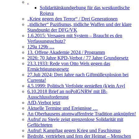
.
Solidaritätskundgebung für das westkurdische
Rojava
„Krieg gegen den Terror“ / Drei Generationen
„tödlicher“ Pazifismus, tödliche Waffen und der klare
Standpunkt der DFG/VK
1.6.2015: Versagen mit System – Braucht es den
Verfassungsschutz?
129a 129b …
13. Offene Akademie 2024 / Programm
2026: 70 Jahre KPD-Verbot / 77 Jahre Grundgesetz
23.3.1933: Rede von Otto Wels gegen das
Ermächtigungsgesetz
27.Juli 2024: Drei Jahre nach Giftmüllexplosion bei
Currenta!
4.5.1999: Politisch Verfolgte genießen (k)ein Asyl
6.10.2018 Brief an noPolGNRW mit IB-
Ausschlussforderung
AfD-Verbot jetzt
Aktuelle Termine und Ereignisse …
An Oberhausens atomwaffenfreie Tradition anknüpfen!
Aufruf zu Steele zeigt grenzenlose Solidarität mit
Geflüchteten
Aufruf: Kampftag gegen Krieg und Faschismus
Bedroht, vertrieben und fern der Heimat – Menschen