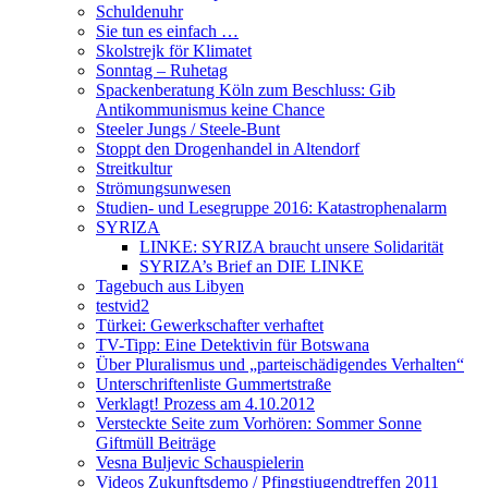
Schuldenuhr
Sie tun es einfach …
Skolstrejk för Klimatet
Sonntag – Ruhetag
Spackenberatung Köln zum Beschluss: Gib
Antikommunismus keine Chance
Steeler Jungs / Steele-Bunt
Stoppt den Drogenhandel in Altendorf
Streitkultur
Strömungsunwesen
Studien- und Lesegruppe 2016: Katastrophenalarm
SYRIZA
LINKE: SYRIZA braucht unsere Solidarität
SYRIZA’s Brief an DIE LINKE
Tagebuch aus Libyen
testvid2
Türkei: Gewerkschafter verhaftet
TV-Tipp: Eine Detektivin für Botswana
Über Pluralismus und „parteischädigendes Verhalten“
Unterschriftenliste Gummertstraße
Verklagt! Prozess am 4.10.2012
Versteckte Seite zum Vorhören: Sommer Sonne
Giftmüll Beiträge
Vesna Buljevic Schauspielerin
Videos Zukunftsdemo / Pfingstjugendtreffen 2011