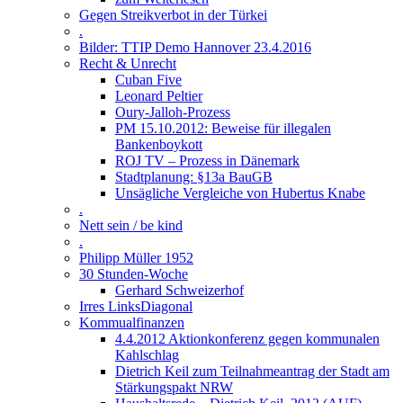
Gegen Streikverbot in der Türkei
.
Bilder: TTIP Demo Hannover 23.4.2016
Recht & Unrecht
Cuban Five
Leonard Peltier
Oury-Jalloh-Prozess
PM 15.10.2012: Beweise für illegalen
Bankenboykott
ROJ TV – Prozess in Dänemark
Stadtplanung: §13a BauGB
Unsägliche Vergleiche von Hubertus Knabe
.
Nett sein / be kind
.
Philipp Müller 1952
30 Stunden-Woche
Gerhard Schweizerhof
Irres LinksDiagonal
Kommualfinanzen
4.4.2012 Aktionkonferenz gegen kommunalen
Kahlschlag
Dietrich Keil zum Teilnahmeantrag der Stadt am
Stärkungspakt NRW