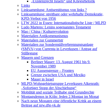
„Existenzrecht Israels“ und Kriegsrhetorik
Links
Linksammlung: Antisemitismus von links ?
Linksammlung: streitbare oder wehrhafte Demokratie,
KPD-Verbot von 1956
LTW 2022 in Essen: Internationalistische Liste / MLPD
Ludo Martens: Lenins sogenanntes Testament
Mao / China / Kulturrevolution
Materialien Antikommunismus
Materialien zur Gummertstr
Materialien zur Sondermüllverbrennungsanlage
(SMVA) von Currenta in Leverkusen / Antrag auf
Stilllegung
Mauern und Grenzen
Berliner Mauer: 13. August 1961 bis 9.
November 1989
EU Aussengrenze – Frontex
Grenze zwischen USA und Mexiko
Mauer in Israel
MLPD-Wohngebietsgruppe Leverkusen Alkenrath:
„Sofortiger Stopp der Abschiebung“
Mobilität und soziale Teilhabe sind Grundrechte
Montagsdemos in Köln: Jeden 2.Montag im Monat
Nach neun Monaten eine öffentliche Kritik an einem
Beitrag auf nrw.dfg-vk.de