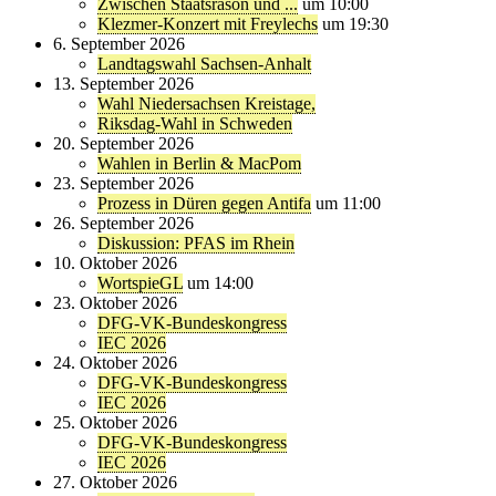
Zwischen Staatsräson und ...
um 10:00
Klezmer-Konzert mit Freylechs
um 19:30
6. September 2026
Landtagswahl Sachsen-Anhalt
13. September 2026
Wahl Niedersachsen Kreistage,
Riksdag-Wahl in Schweden
20. September 2026
Wahlen in Berlin & MacPom
23. September 2026
Prozess in Düren gegen Antifa
um 11:00
26. September 2026
Diskussion: PFAS im Rhein
10. Oktober 2026
WortspieGL
um 14:00
23. Oktober 2026
DFG-VK-Bundeskongress
IEC 2026
24. Oktober 2026
DFG-VK-Bundeskongress
IEC 2026
25. Oktober 2026
DFG-VK-Bundeskongress
IEC 2026
27. Oktober 2026