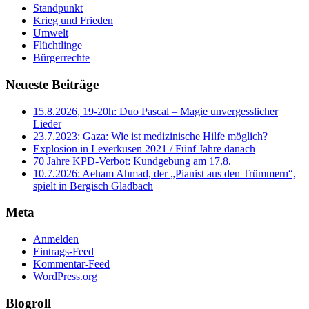
Standpunkt
Krieg und Frieden
Umwelt
Flüchtlinge
Bürgerrechte
Neueste Beiträge
15.8.2026, 19-20h: Duo Pascal – Magie unvergesslicher
Lieder
23.7.2023: Gaza: Wie ist medizinische Hilfe möglich?
Explosion in Leverkusen 2021 / Fünf Jahre danach
70 Jahre KPD‑Verbot: Kundgebung am 17.8.
10.7.2026: Aeham Ahmad, der „Pianist aus den Trümmern“,
spielt in Bergisch Gladbach
Meta
Anmelden
Eintrags-Feed
Kommentar-Feed
WordPress.org
Blogroll