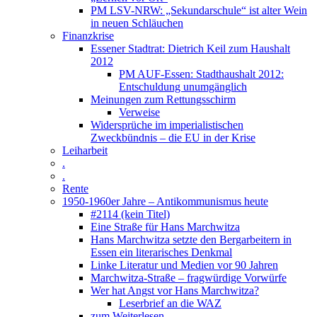
PM LSV-NRW: „Sekundarschule“ ist alter Wein
in neuen Schläuchen
Finanzkrise
Essener Stadtrat: Dietrich Keil zum Haushalt
2012
PM AUF-Essen: Stadthaushalt 2012:
Entschuldung unumgänglich
Meinungen zum Rettungsschirm
Verweise
Widersprüche im imperialistischen
Zweckbündnis – die EU in der Krise
Leiharbeit
.
.
Rente
1950-1960er Jahre – Antikommunismus heute
#2114 (kein Titel)
Eine Straße für Hans Marchwitza
Hans Marchwitza setzte den Bergarbeitern in
Essen ein literarisches Denkmal
Linke Literatur und Medien vor 90 Jahren
Marchwitza-Straße – fragwürdige Vorwürfe
Wer hat Angst vor Hans Marchwitza?
Leserbrief an die WAZ
zum Weiterlesen