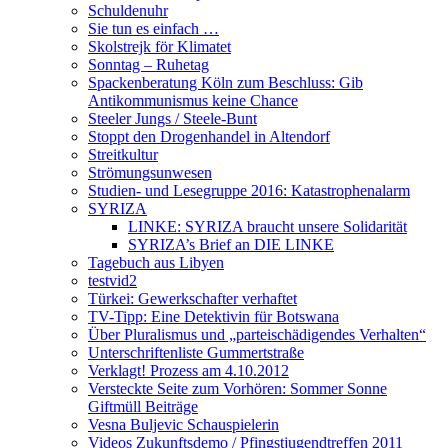
Schuldenuhr
Sie tun es einfach …
Skolstrejk för Klimatet
Sonntag – Ruhetag
Spackenberatung Köln zum Beschluss: Gib
Antikommunismus keine Chance
Steeler Jungs / Steele-Bunt
Stoppt den Drogenhandel in Altendorf
Streitkultur
Strömungsunwesen
Studien- und Lesegruppe 2016: Katastrophenalarm
SYRIZA
LINKE: SYRIZA braucht unsere Solidarität
SYRIZA’s Brief an DIE LINKE
Tagebuch aus Libyen
testvid2
Türkei: Gewerkschafter verhaftet
TV-Tipp: Eine Detektivin für Botswana
Über Pluralismus und „parteischädigendes Verhalten“
Unterschriftenliste Gummertstraße
Verklagt! Prozess am 4.10.2012
Versteckte Seite zum Vorhören: Sommer Sonne
Giftmüll Beiträge
Vesna Buljevic Schauspielerin
Videos Zukunftsdemo / Pfingstjugendtreffen 2011