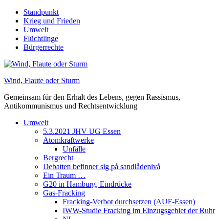
Skip
Standpunkt
to
Krieg und Frieden
content
Umwelt
Flüchtlinge
Bürgerrechte
Wind, Flaute oder Sturm
Gemeinsam für den Erhalt des Lebens, gegen Rassismus,
Antikommunismus und Rechtsentwicklung
Umwelt
5.3.2021 JHV UG Essen
Atomkraftwerke
Unfälle
Bergrecht
Debatten befinner sig på sandlådenivå
Ein Traum …
G20 in Hamburg, Eindrücke
Gas-Fracking
Fracking-Verbot durchsetzen (AUF-Essen)
IWW-Studie Fracking im Einzugsgebiet der Ruhr