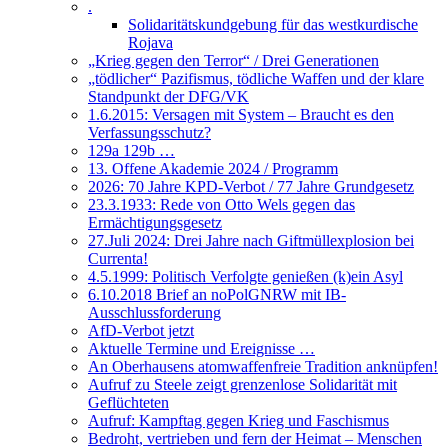
.
Solidaritätskundgebung für das westkurdische
Rojava
„Krieg gegen den Terror“ / Drei Generationen
„tödlicher“ Pazifismus, tödliche Waffen und der klare
Standpunkt der DFG/VK
1.6.2015: Versagen mit System – Braucht es den
Verfassungsschutz?
129a 129b …
13. Offene Akademie 2024 / Programm
2026: 70 Jahre KPD-Verbot / 77 Jahre Grundgesetz
23.3.1933: Rede von Otto Wels gegen das
Ermächtigungsgesetz
27.Juli 2024: Drei Jahre nach Giftmüllexplosion bei
Currenta!
4.5.1999: Politisch Verfolgte genießen (k)ein Asyl
6.10.2018 Brief an noPolGNRW mit IB-
Ausschlussforderung
AfD-Verbot jetzt
Aktuelle Termine und Ereignisse …
An Oberhausens atomwaffenfreie Tradition anknüpfen!
Aufruf zu Steele zeigt grenzenlose Solidarität mit
Geflüchteten
Aufruf: Kampftag gegen Krieg und Faschismus
Bedroht, vertrieben und fern der Heimat – Menschen