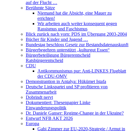
auf der Flucht …
Berühmte Sätze
Niemand hat die Absicht, eine Mauer zu
errichten!
Wir arbeiten auch weiter konsequent gegen
Rassismus und Faschismus
Blick zurück nach vorn: PDS im Übergang 2003-2004
Bücher für Kinder und Jugend …
Bundestag beschloss Gesetz zur Bestandsdatenauskunft
Bürgerbegehren unterstützt „kulturgut Essen“
Bürgerbeteiligung Bürgerentscheid
Ratsbürgerentscheid
CDU
Antikommunismus pur: Anti-LINKES Flugblatt
der CDU-OMV
Demonstrantion in Antalya: Hükümet Istafa
Deutsche Linkspartei und SP profitieren von
Zusammenarbeit
Dobrindt nervt
Dokumentiert: Thesenpapier Linke
Einwanderungspolitik
Dr. Daniele Ganser: Regime-Change in der Ukraine?
Entwurf NFB AKT 2026
Europa
Gabi Zimmer zur EU-2020-Strategie / Armut in