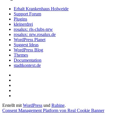
Erhalt Krankenhaus Holweide
Support Forum
Plugins
kleinerdrei
rosalux: rls-clubs-nrw
rosalux: nrw.rosalux.de
WordPress Planet
Suggest Ideas
WordPress Blog
Themes
Documentation
stadtkontext.de
Startseite
Datenschutzerklärung
Privatsphäre-
Einstellungen
Historie
ändern
der
Einwilligungen
Privatsphäre-
widerrufen
Erstellt mit
WordPress
und
Rubine
.
Einstellungen
Consent Management Platform von Real Cookie Banner