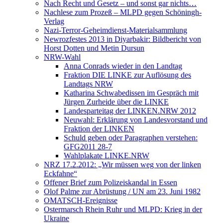
Nach Recht und Gesetz – und sonst gar nichts…
Nachlese zum Prozeß – MLPD gegen Schöningh-
Verlag
Nazi-Terror-Geheimdienst-Materialsammlung
Newrozfestes 2013 in Diyarbakir: Bildbericht von
Horst Dotten und Metin Dursun
NRW-Wahl
Anna Conrads wieder in den Landtag
Fraktion DIE LINKE zur Auflösung des
Landtags NRW
Katharina Schwabedissen im Gespräch mit
Jürgen Zurheide über die LINKE
Landesparteitag der LINKEN.NRW 2012
Neuwahl: Erklärung von Landesvorstand und
Fraktion der LINKEN
Schuld geben oder Paragraphen verstehen:
GFG2011 28-7
Wahlplakate LINKE.NRW
NRZ 17.2.2012: „Wir müssen weg von der linken
Eckfahne“
Offener Brief zum Polizeiskandal in Essen
Olof Palme zur Abrüstung / UN am 23. Juni 1982
OMATSCH-Ereignisse
Ostermarsch Rhein Ruhr und MLPD: Krieg in der
Ukraine