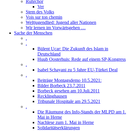
Ruhrchor
Ver
Stem des Volks
Vois sur ton chemin
Weltjugendlied: Jugend aller Nationen
Wir lernen im Vorwärtsgehen …
Sache der Menschen
.
.
Bülent Ucar: Die Zukunft des Islam in
Deutschland
Huub Oosterhuis: Rede auf einem SP-Kongress
.
Isabel Schayani zu 5 Jahre EU-Türkei Deal
.
Beiträge Montagsdemo 10.5.2021:
Bilder Borbeck 23.7.2011
Borbeck gesehen am 10.Juli.2011
Recklinghausen
Tribunale Hospitale am 29.5.2021
.
Die Räumung des Info-Stands der MLPD am 1.
Mai in Herne
Nachlese zum 1. Mai in Herne
Solidaritätserklärungen