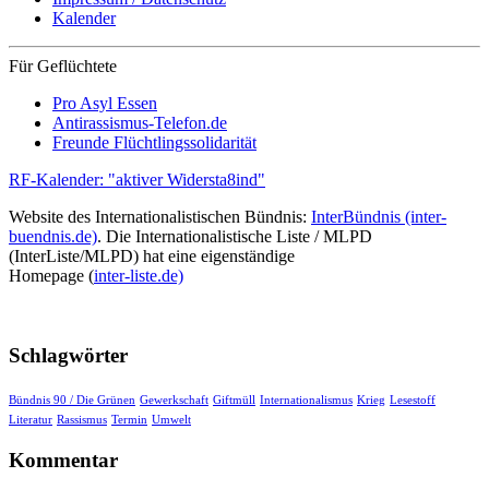
Kalender
Für Geflüchtete
Pro Asyl Essen
Antirassismus-Telefon.de
Freunde Flüchtlingssolidarität
RF-Kalender: "aktiver Widersta8ind"
Website des Internationalistischen Bündnis:
InterBündnis (inter-
buendnis.de)
. Die Internationalistische Liste / MLPD
(InterListe/MLPD) hat eine eigenständige
Homepage (
inter-liste.de)
Schlagwörter
Bündnis 90 / Die Grünen
Gewerkschaft
Giftmüll
Internationalismus
Krieg
Lesestoff
Literatur
Rassismus
Termin
Umwelt
Kommentar