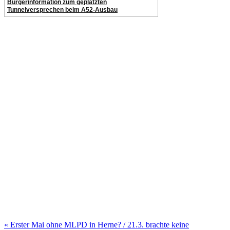
Bürgerinformation zum geplatzten
Tunnelversprechen beim A52-Ausbau
Beitragsnavigation
« Erster Mai ohne MLPD in Herne? / 21.3. brachte keine