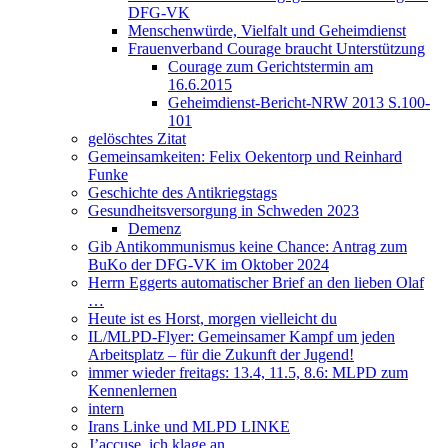
DFG-VK
Menschenwürde, Vielfalt und Geheimdienst
Frauenverband Courage braucht Unterstützung
Courage zum Gerichtstermin am
16.6.2015
Geheimdienst-Bericht-NRW 2013 S.100-
101
gelöschtes Zitat
Gemeinsamkeiten: Felix Oekentorp und Reinhard
Funke
Geschichte des Antikriegstags
Gesundheitsversorgung in Schweden 2023
Demenz
Gib Antikommunismus keine Chance: Antrag zum
BuKo der DFG-VK im Oktober 2024
Herrn Eggerts automatischer Brief an den lieben Olaf
…
Heute ist es Horst, morgen vielleicht du
IL/MLPD-Flyer: Gemeinsamer Kampf um jeden
Arbeitsplatz – für die Zukunft der Jugend!
immer wieder freitags: 13.4, 11.5, 8.6: MLPD zum
Kennenlernen
intern
Irans Linke und MLPD LINKE
J’accuse, ich klage an