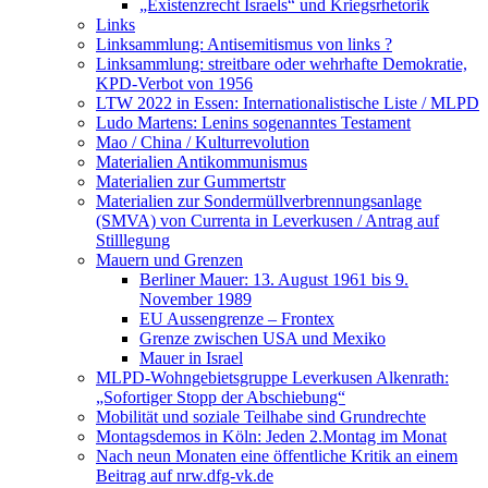
„Existenzrecht Israels“ und Kriegsrhetorik
Links
Linksammlung: Antisemitismus von links ?
Linksammlung: streitbare oder wehrhafte Demokratie,
KPD-Verbot von 1956
LTW 2022 in Essen: Internationalistische Liste / MLPD
Ludo Martens: Lenins sogenanntes Testament
Mao / China / Kulturrevolution
Materialien Antikommunismus
Materialien zur Gummertstr
Materialien zur Sondermüllverbrennungsanlage
(SMVA) von Currenta in Leverkusen / Antrag auf
Stilllegung
Mauern und Grenzen
Berliner Mauer: 13. August 1961 bis 9.
November 1989
EU Aussengrenze – Frontex
Grenze zwischen USA und Mexiko
Mauer in Israel
MLPD-Wohngebietsgruppe Leverkusen Alkenrath:
„Sofortiger Stopp der Abschiebung“
Mobilität und soziale Teilhabe sind Grundrechte
Montagsdemos in Köln: Jeden 2.Montag im Monat
Nach neun Monaten eine öffentliche Kritik an einem
Beitrag auf nrw.dfg-vk.de