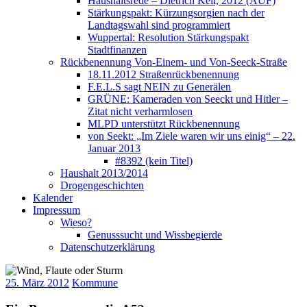
Haushaltsrede – Dietrich Keil, 2012 (AUF)
Stärkungspakt: Kürzungsorgien nach der
Landtagswahl sind programmiert
Wuppertal: Resolution Stärkungspakt
Stadtfinanzen
Rückbenennung Von-Einem- und Von-Seeck-Straße
18.11.2012 Straßenrückbenennung
F.E.L.S sagt NEIN zu Generälen
GRÜNE: Kameraden von Seeckt und Hitler –
Zitat nicht verharmlosen
MLPD unterstützt Rückbenennung
von Seekt: „Im Ziele waren wir uns einig“ – 22.
Januar 2013
#8392 (kein Titel)
Haushalt 2013/2014
Drogengeschichten
Kalender
Impressum
Wieso?
Genusssucht und Wissbegierde
Datenschutzerklärung
25. März 2012
Kommune