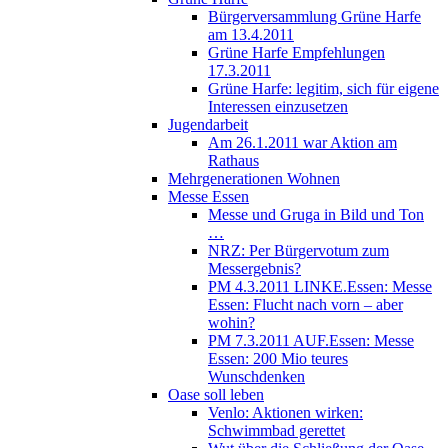
Bürgerversammlung Grüne Harfe
am 13.4.2011
Grüne Harfe Empfehlungen
17.3.2011
Grüne Harfe: legitim, sich für eigene
Interessen einzusetzen
Jugendarbeit
Am 26.1.2011 war Aktion am
Rathaus
Mehrgenerationen Wohnen
Messe Essen
Messe und Gruga in Bild und Ton
…
NRZ: Per Bürgervotum zum
Messergebnis?
PM 4.3.2011 LINKE.Essen: Messe
Essen: Flucht nach vorn – aber
wohin?
PM 7.3.2011 AUF.Essen: Messe
Essen: 200 Mio teures
Wunschdenken
Oase soll leben
Venlo: Aktionen wirken:
Schwimmbad gerettet