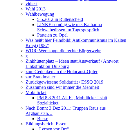
vidtest
Wahl 2013
Wahlbewegung
5.5.2012 in Rüttenscheid
LINKE so nötig wie nie: Katharina
Schwabedissen im Tagesgespräch
Parteien zu Opel
Was heißt hier Feindbild: Antikommunismus im Kalten
Krieg (1987)
WDR: Wer stoppt die rechte Bürgerwehr
x
Zinkhüttenplatz – Ideen statt Ausverkauf / Antwort
Linksfraktion-Duisburg
zum Gedenken an die Holocaust-Opfer
zur Brandmauer
Zurückgewiesene Solidarität / ESSQ 2019
Zusammen sind wir immer die Mehrheit
Mobilticket
PM 8.8.2011 AUF: „Mobilticket“ statt
Sozialticket
Nach Bonn: 3.Dez 2011: Truppen Raus aus
Afghanistan…
Busse
Bildungsbericht Essen
„Lernen vor Ort“