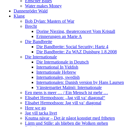
Emscher Blues
Water makes Money
Dannenröder Wald
Klang
Bob Dylan: Masters of War
Brecht
Dorine Niezing, theaterconcert Vom Kristall
Erinnerungen an Marie A
Die Bandbreite
Die Bandbreite: Social Security: Hartz 4
Die Bandbreite: Zu WAZ Duisburg 1.8.2008
Die Internationale
Die Internationale in Deutsch
International In Yiddish
Internationale Hebrew
Internationalen, swedish
Internationalen: Danish version by Hans Laursen
Vänsterpartiet Malmö: Internationale
Een mens is meer … / Ein Mensch ist mehr …
Elisabet Hermodsson: „Jag vill va‘ diagonal“
Elisabet Hermodsson: Jag vill va‘ diagonal
Here we go
Jag vill tacka livet
Knutna nävar – Det är något konstigt med friheten
Lärm und Stille: als blieben die Wolken stehen