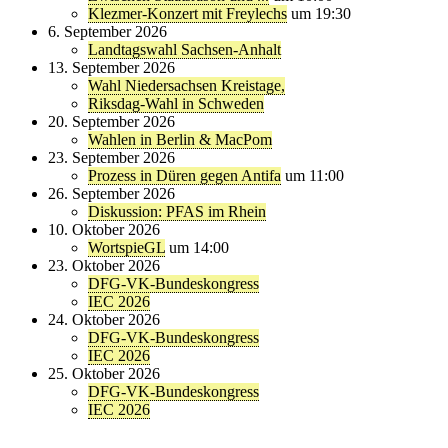
Klezmer-Konzert mit Freylechs
um 19:30
6. September 2026
Landtagswahl Sachsen-Anhalt
13. September 2026
Wahl Niedersachsen Kreistage,
Riksdag-Wahl in Schweden
20. September 2026
Wahlen in Berlin & MacPom
23. September 2026
Prozess in Düren gegen Antifa
um 11:00
26. September 2026
Diskussion: PFAS im Rhein
10. Oktober 2026
WortspieGL
um 14:00
23. Oktober 2026
DFG-VK-Bundeskongress
IEC 2026
24. Oktober 2026
DFG-VK-Bundeskongress
IEC 2026
25. Oktober 2026
DFG-VK-Bundeskongress
IEC 2026