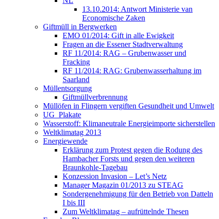
NL
13.10.2014: Antwort Ministerie van
Economische Zaken
Giftmüll in Bergwerken
EMO 01/2014: Gift in alle Ewigkeit
Fragen an die Essener Stadtverwaltung
RF 11/2014: RAG – Grubenwasser und
Fracking
RF 11/2014: RAG: Grubenwasserhaltung im
Saarland
Müllentsorgung
Giftmüllverbrennung
Müllöfen in Flingern vergiften Gesundheit und Umwelt
UG_Plakate
Wasserstoff: Klimaneutrale Energieimporte sicherstellen
Weltklimatag 2013
Energiewende
Erklärung zum Protest gegen die Rodung des
Hambacher Forsts und gegen den weiteren
Braunkohle-Tagebau
Konzession Invasion – Let’s Netz
Manager Magazin 01/2013 zu STEAG
Sondergenehmigung für den Betrieb von Datteln
I bis III
Zum Weltklimatag – aufrüttelnde Thesen