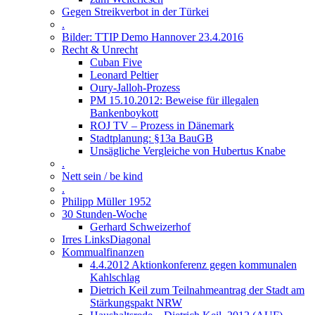
Gegen Streikverbot in der Türkei
.
Bilder: TTIP Demo Hannover 23.4.2016
Recht & Unrecht
Cuban Five
Leonard Peltier
Oury-Jalloh-Prozess
PM 15.10.2012: Beweise für illegalen
Bankenboykott
ROJ TV – Prozess in Dänemark
Stadtplanung: §13a BauGB
Unsägliche Vergleiche von Hubertus Knabe
.
Nett sein / be kind
.
Philipp Müller 1952
30 Stunden-Woche
Gerhard Schweizerhof
Irres LinksDiagonal
Kommualfinanzen
4.4.2012 Aktionkonferenz gegen kommunalen
Kahlschlag
Dietrich Keil zum Teilnahmeantrag der Stadt am
Stärkungspakt NRW