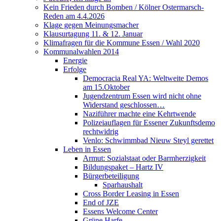
Kein Frieden durch Bomben / Kölner Ostermarsch-
Reden am 4.4.2026
Klage gegen Meinungsmacher
Klausurtagung 11. & 12. Januar
Klimafragen für die Kommune Essen / Wahl 2020
Kommunalwahlen 2014
Energie
Erfolge
Democracia Real YA: Weltweite Demos
am 15.Oktober
Jugendzentrum Essen wird nicht ohne
Widerstand geschlossen…
Naziführer machte eine Kehrtwende
Polizeiauflagen für Essener Zukunftsdemo
rechtwidrig
Venlo: Schwimmbad Nieuw Steyl gerettet
Leben in Essen
Armut: Sozialstaat oder Barmherzigkeit
Bildungspaket – Hartz IV
Bürgerbeteiligung
Sparhaushalt
Cross Border Leasing in Essen
End of JZE
Essens Welcome Center
Grüne Harfe