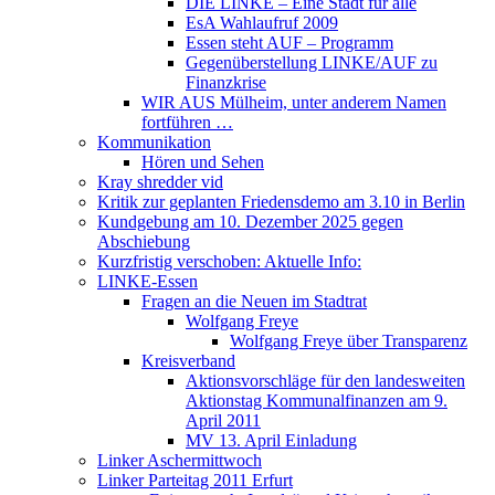
DIE LINKE – Eine Stadt für alle
EsA Wahlaufruf 2009
Essen steht AUF – Programm
Gegenüberstellung LINKE/AUF zu
Finanzkrise
WIR AUS Mülheim, unter anderem Namen
fortführen …
Kommunikation
Hören und Sehen
Kray shredder vid
Kritik zur geplanten Friedensdemo am 3.10 in Berlin
Kundgebung am 10. Dezember 2025 gegen
Abschiebung
Kurzfristig verschoben: Aktuelle Info:
LINKE-Essen
Fragen an die Neuen im Stadtrat
Wolfgang Freye
Wolfgang Freye über Transparenz
Kreisverband
Aktionsvorschläge für den landesweiten
Aktionstag Kommunalfinanzen am 9.
April 2011
MV 13. April Einladung
Linker Aschermittwoch
Linker Parteitag 2011 Erfurt