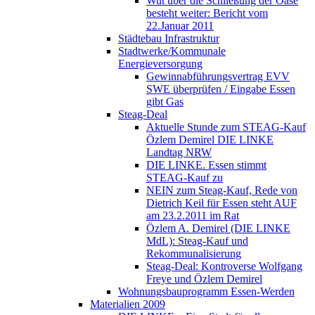
Wut über die Schließung der Oase
besteht weiter: Bericht vom
22.Januar 2011
Städtebau Infrastruktur
Stadtwerke/Kommunale
Energieversorgung
Gewinnabführungsvertrag EVV
SWE überprüfen / Eingabe Essen
gibt Gas
Steag-Deal
Aktuelle Stunde zum STEAG-Kauf
Özlem Demirel DIE LINKE
Landtag NRW
DIE LINKE. Essen stimmt
STEAG-Kauf zu
NEIN zum Steag-Kauf, Rede von
Dietrich Keil für Essen steht AUF
am 23.2.2011 im Rat
Özlem A. Demirel (DIE LINKE
MdL): Steag-Kauf und
Rekommunalisierung
Steag-Deal: Kontroverse Wolfgang
Freye und Özlem Demirel
Wohnungsbauprogramm Essen-Werden
Materialien 2009