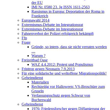
der EU
IMI Nr. 0580 23. Jg ISSN 1611-2563
Rassismus in Europa: Deportation der Roma in
Frankreich
Europawahl 2014
Extremismus-Debatte im Integrationsrat
Extremismus-Debatte im Integrationsrat
Fahnenverbot der Polizei erfolgreich bekämpft
Ffp
Frage
Gründe, so intern, dass sie nicht verraten werden
…
Warum ?
Freizeitbad Oase
WAZ 4.4.2012: Protest und Populismus
Frintrop gegen Neonazis 7.9.2013
Für eine solidarische und weltoffene Migrationspolitik!
Geheimdienst
Materialien
Rechtzeitig vor Halloween: VS-Broschüre zum
Gruseln
Verfassungsschutz gegen Schwur von
Buchenwald
Geheimdienst
1976: Friedensforscher gegen Diffamierung der