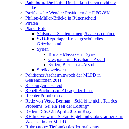
Paderborn: Die Partei Die Linke ist eben nicht die
Linke
Pazifistische Wende / Positionen der DFG-VK
Philipp-Müller-Brücke in Rüttenscheid
Piraten
Planet Erde
Südsudan: Staaten bauen, Staaten zerstören
SvD-Reportage: Krisengeschütteltes
Griechenland
Syrien
Brutale Massaker in Syrien
Gespräch mit Baschar al Assad
Syrien, Baschar al-Assad
Streiks weltweit…
Politischer Aschermittwoch der MLPD in
Gelsenkirchen 2011
Ratsbürgerentscheid
Rebell Bochum zur Absage der Jusos
Rechter Populismus
Rede von Vered Berman: „Seid bitte nicht Teil des
Problems. Sei ein Teil der Lösung“
Reden ESSQ 28.April 2012 in Kray
RF-Interview mit Stefan Engel und Gabi Gärtner zum
Wechsel in der MLPD
Ruhrbarone: Tiefpunkt des Journalismus