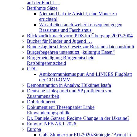
auf der Flucht …
Berühmte Sätze
Niemand hat die Absicht, eine Mauer zu
errichten!
Wir arbeiten auch weiter konsequent gegen
Rassismus und Faschismus
Blick zurück nach vorn: PDS im Übergang 2003-2004
Bücher für Kinder und Jugend …
Bundestag beschloss Gesetz zur Bestandsdatenauskunft
Bürgerbegehren unterstützt „kulturgut Essen“
Bürgerbeteiligung Bürgerentscheid
Ratsbürgerentscheid
CDU
Antikommunismus pur: Anti-LINKES Flugblatt
der CDU-OMV
Demonstrantion in Antalya: Hükümet Istafa
Deutsche Linkspartei und SP profitieren von
Zusammenarbeit
Dobrindt nervt
Dokumentiert: Thesenpapier Linke
Einwanderungspolitik
Dr. Daniele Ganser: Regime-Change in der Ukraine?
Entwurf NFB AKT 2026
Europa
Gabi Zimmer zur EU-2020-Strategie / Armut in