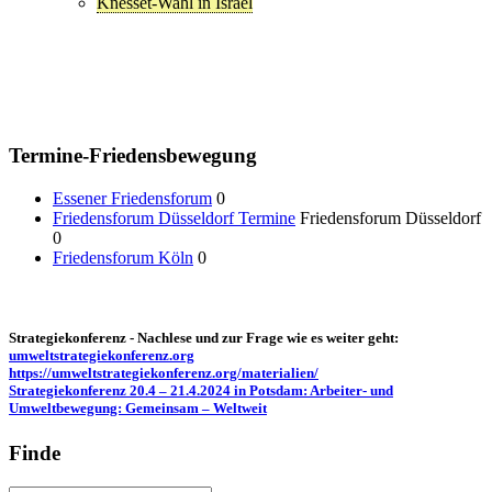
Knesset-Wahl in Israel
Termine-Friedensbewegung
Essener Friedensforum
0
Friedensforum Düsseldorf Termine
Friedensforum Düsseldorf
0
Friedensforum Köln
0
Strategiekonferenz - Nachlese und zur Frage wie es weiter geht:
umweltstrategiekonferenz.org
https://umweltstrategiekonferenz.org/materialien/
Strategiekonferenz 20.4 – 21.4.2024 in Potsdam: Arbeiter- und
Umweltbewegung: Gemeinsam – Weltweit
Finde