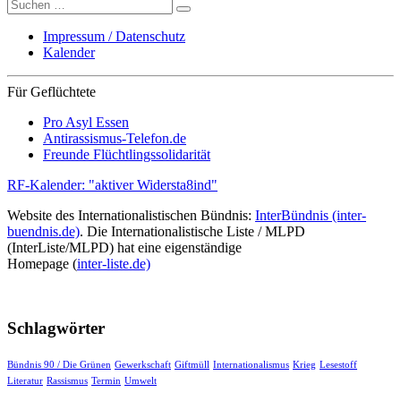
Suche
nach:
Impressum / Datenschutz
Kalender
Für Geflüchtete
Pro Asyl Essen
Antirassismus-Telefon.de
Freunde Flüchtlingssolidarität
RF-Kalender: "aktiver Widersta8ind"
Website des Internationalistischen Bündnis:
InterBündnis (inter-
buendnis.de)
. Die Internationalistische Liste / MLPD
(InterListe/MLPD) hat eine eigenständige
Homepage (
inter-liste.de)
Schlagwörter
Bündnis 90 / Die Grünen
Gewerkschaft
Giftmüll
Internationalismus
Krieg
Lesestoff
Literatur
Rassismus
Termin
Umwelt