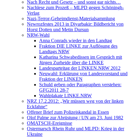
Nach Recht und Gesetz – und sonst gar nichts…
Nachlese zum Prozeß – MLPD gegen Schöningh-
Verlag
Nazi-Terror-Geheimdienst-Materialsammlung
Newrozfestes 2013 in Diyarbakir: Bildbericht von
Horst Dotten und Metin Dursun
NRW-Wahl
Anna Conrads wieder in den Landtag
Fraktion DIE LINKE zur Auflösung des
Landtags NRW
Katharina Schwabedissen im Gespräch mit
Jürgen Zurheide über die LINKE
Landesparteitag der LINKEN.NRW 2012
Neuwahl: Erklärung von Landesvorstand und
Fraktion der LINKEN
Schuld geben oder Paragraphen verstehen:
GFG2011 28-7
Wahlplakate LINKE.NRW
NRZ 17.2.2012: „Wir müssen weg von der linken
Eckfahne“
Offener Brief zum Polizeiskandal in Essen
Olof Palme zur Abrüstung / UN am 23. Juni 1982
OMATSCH-Ereignisse
Ostermarsch Rhein Ruhr und MLPD: Krieg in der
Ukraine