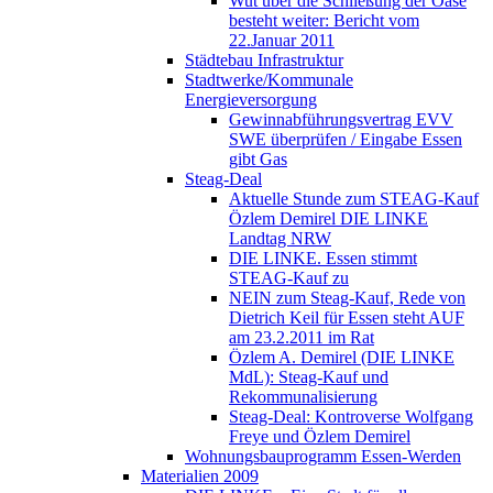
Wut über die Schließung der Oase
besteht weiter: Bericht vom
22.Januar 2011
Städtebau Infrastruktur
Stadtwerke/Kommunale
Energieversorgung
Gewinnabführungsvertrag EVV
SWE überprüfen / Eingabe Essen
gibt Gas
Steag-Deal
Aktuelle Stunde zum STEAG-Kauf
Özlem Demirel DIE LINKE
Landtag NRW
DIE LINKE. Essen stimmt
STEAG-Kauf zu
NEIN zum Steag-Kauf, Rede von
Dietrich Keil für Essen steht AUF
am 23.2.2011 im Rat
Özlem A. Demirel (DIE LINKE
MdL): Steag-Kauf und
Rekommunalisierung
Steag-Deal: Kontroverse Wolfgang
Freye und Özlem Demirel
Wohnungsbauprogramm Essen-Werden
Materialien 2009