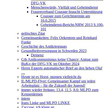
DFG-VK
Menschenwürde, Vielfalt und Geheimdienst
Frauenverband Courage braucht Unterstützung
Courage zum Gerichtstermin am
16.6.2015
Geheimdienst-Bericht-NRW 2013 S.100-
101
gelöschtes Zitat
Gemeinsamkeiten: Felix Oekentorp und Reinhard
Funke
Geschichte des Antikriegstags
Gesundheitsversorgung in Schweden 2023
Demenz
Gib Antikommunismus keine Chance: Antrag zum
BuKo der DFG-VK im Oktober 2024
Herrn Eggerts automatischer Brief an den lieben Olaf
…
Heute ist es Horst, morgen vielleicht du
IL/MLPD-Flyer: Gemeinsamer Kampf um jeden
Arbeitsplatz – für die Zukunft der Jugend!
immer wieder freitags: 13.4, 11.5, 8.6: MLPD zum
Kennenlernen
intern
Irans Linke und MLPD LINKE
J’accuse, ich klage an