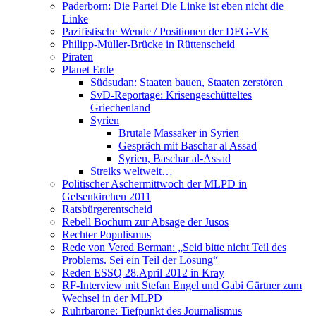
Paderborn: Die Partei Die Linke ist eben nicht die
Linke
Pazifistische Wende / Positionen der DFG-VK
Philipp-Müller-Brücke in Rüttenscheid
Piraten
Planet Erde
Südsudan: Staaten bauen, Staaten zerstören
SvD-Reportage: Krisengeschütteltes
Griechenland
Syrien
Brutale Massaker in Syrien
Gespräch mit Baschar al Assad
Syrien, Baschar al-Assad
Streiks weltweit…
Politischer Aschermittwoch der MLPD in
Gelsenkirchen 2011
Ratsbürgerentscheid
Rebell Bochum zur Absage der Jusos
Rechter Populismus
Rede von Vered Berman: „Seid bitte nicht Teil des
Problems. Sei ein Teil der Lösung“
Reden ESSQ 28.April 2012 in Kray
RF-Interview mit Stefan Engel und Gabi Gärtner zum
Wechsel in der MLPD
Ruhrbarone: Tiefpunkt des Journalismus