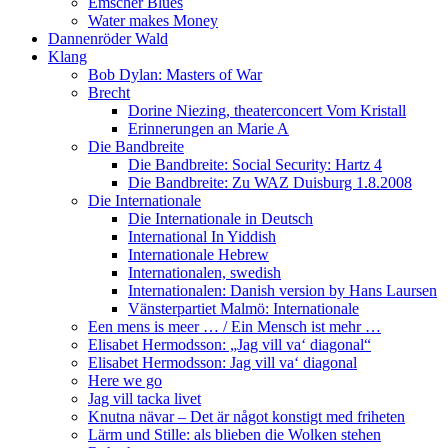
Emscher Blues
Water makes Money
Dannenröder Wald
Klang
Bob Dylan: Masters of War
Brecht
Dorine Niezing, theaterconcert Vom Kristall
Erinnerungen an Marie A
Die Bandbreite
Die Bandbreite: Social Security: Hartz 4
Die Bandbreite: Zu WAZ Duisburg 1.8.2008
Die Internationale
Die Internationale in Deutsch
International In Yiddish
Internationale Hebrew
Internationalen, swedish
Internationalen: Danish version by Hans Laursen
Vänsterpartiet Malmö: Internationale
Een mens is meer … / Ein Mensch ist mehr …
Elisabet Hermodsson: „Jag vill va‘ diagonal“
Elisabet Hermodsson: Jag vill va‘ diagonal
Here we go
Jag vill tacka livet
Knutna nävar – Det är något konstigt med friheten
Lärm und Stille: als blieben die Wolken stehen