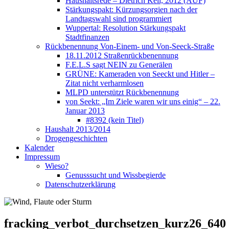
Haushaltsrede – Dietrich Keil, 2012 (AUF)
Stärkungspakt: Kürzungsorgien nach der
Landtagswahl sind programmiert
Wuppertal: Resolution Stärkungspakt
Stadtfinanzen
Rückbenennung Von-Einem- und Von-Seeck-Straße
18.11.2012 Straßenrückbenennung
F.E.L.S sagt NEIN zu Generälen
GRÜNE: Kameraden von Seeckt und Hitler –
Zitat nicht verharmlosen
MLPD unterstützt Rückbenennung
von Seekt: „Im Ziele waren wir uns einig“ – 22.
Januar 2013
#8392 (kein Titel)
Haushalt 2013/2014
Drogengeschichten
Kalender
Impressum
Wieso?
Genusssucht und Wissbegierde
Datenschutzerklärung
fracking_verbot_durchsetzen_kurz26_640