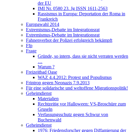
der EU
IMI Nr. 0580 23. Jg ISSN 1611-2563
Rassismus in Europa: Deportation der Roma in
Frankreich
Europawahl 2014
Extremismus-Debatte im Integrationsrat
Extremismus-Debatte im Integrationsrat
Fahnenverbot der Polizei erfolgreich bekämpft
Ffp
Frage
Gründe, so intern, dass sie nicht verraten werden
…
Warum ?
Freizeitbad Oase
WAZ 4.4.2012: Protest und Populismus
Frintrop gegen Neonazis 7.9.2013
Für eine solidarische und weltoffene Migrationspolitik!
Geheimdienst
Materialien
Rechtzeitig vor Halloween: VS-Broschüre zum
Gruseln
Verfassungsschutz gegen Schwur von
Buchenwald
Geheimdienst
1976: Friedensforscher gegen Diffamierung der