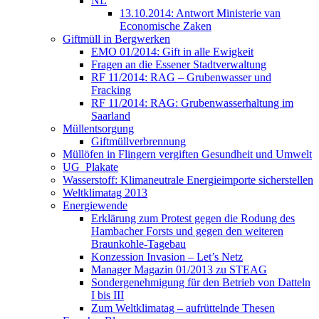
NL
13.10.2014: Antwort Ministerie van
Economische Zaken
Giftmüll in Bergwerken
EMO 01/2014: Gift in alle Ewigkeit
Fragen an die Essener Stadtverwaltung
RF 11/2014: RAG – Grubenwasser und
Fracking
RF 11/2014: RAG: Grubenwasserhaltung im
Saarland
Müllentsorgung
Giftmüllverbrennung
Müllöfen in Flingern vergiften Gesundheit und Umwelt
UG_Plakate
Wasserstoff: Klimaneutrale Energieimporte sicherstellen
Weltklimatag 2013
Energiewende
Erklärung zum Protest gegen die Rodung des
Hambacher Forsts und gegen den weiteren
Braunkohle-Tagebau
Konzession Invasion – Let’s Netz
Manager Magazin 01/2013 zu STEAG
Sondergenehmigung für den Betrieb von Datteln
I bis III
Zum Weltklimatag – aufrüttelnde Thesen