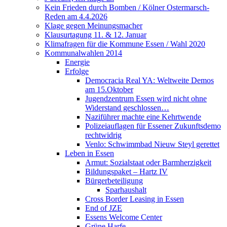
Kein Frieden durch Bomben / Kölner Ostermarsch-
Reden am 4.4.2026
Klage gegen Meinungsmacher
Klausurtagung 11. & 12. Januar
Klimafragen für die Kommune Essen / Wahl 2020
Kommunalwahlen 2014
Energie
Erfolge
Democracia Real YA: Weltweite Demos
am 15.Oktober
Jugendzentrum Essen wird nicht ohne
Widerstand geschlossen…
Naziführer machte eine Kehrtwende
Polizeiauflagen für Essener Zukunftsdemo
rechtwidrig
Venlo: Schwimmbad Nieuw Steyl gerettet
Leben in Essen
Armut: Sozialstaat oder Barmherzigkeit
Bildungspaket – Hartz IV
Bürgerbeteiligung
Sparhaushalt
Cross Border Leasing in Essen
End of JZE
Essens Welcome Center
Grüne Harfe