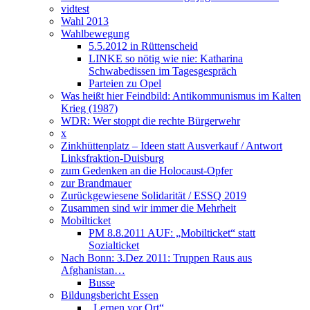
vidtest
Wahl 2013
Wahlbewegung
5.5.2012 in Rüttenscheid
LINKE so nötig wie nie: Katharina
Schwabedissen im Tagesgespräch
Parteien zu Opel
Was heißt hier Feindbild: Antikommunismus im Kalten
Krieg (1987)
WDR: Wer stoppt die rechte Bürgerwehr
x
Zinkhüttenplatz – Ideen statt Ausverkauf / Antwort
Linksfraktion-Duisburg
zum Gedenken an die Holocaust-Opfer
zur Brandmauer
Zurückgewiesene Solidarität / ESSQ 2019
Zusammen sind wir immer die Mehrheit
Mobilticket
PM 8.8.2011 AUF: „Mobilticket“ statt
Sozialticket
Nach Bonn: 3.Dez 2011: Truppen Raus aus
Afghanistan…
Busse
Bildungsbericht Essen
„Lernen vor Ort“