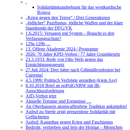
.
Solidaritätskundgebung für das westkurdische
Rojava
„Krieg gegen den Terror“ / Drei Generationen
„tödlicher“ Pazifismus, tödliche Waffen und der klare
Standpunkt der DFG/VK
1.6.2015: Versagen mit System – Braucht es den
Verfassungsschutz?
129a 129b …
13. Offene Akademie 2024 / Programm
2026: 70 Jahre KPD-Verbot / 77 Jahre Grundgesetz
23.3.1933: Rede von Otto Wels gegen das
Ermächtigungsgesetz
27.Juli 2024: Drei Jahre nach Giftmüllexplosion bei
Currenta!
4.5.1999: Politisch Verfolgte genießen (k)ein Asyl
6.10.2018 Brief an noPolGNRW mit IB-
Ausschlussforderung
AfD-Verbot jetzt
Aktuelle Termine und Ereignisse …
An Oberhausens atomwaffenfreie Tradition anknüpfen!
Aufruf zu Steele zeigt grenzenlose Solidarität mit
Geflüchteten
Aufruf: Kampftag gegen Krieg und Faschismus
Bedroht, vertrieben und fern der Heimat – Menschen