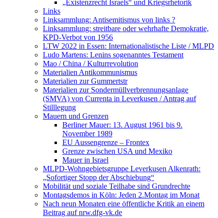
„Existenzrecht Israels“ und Kriegsrhetorik
Links
Linksammlung: Antisemitismus von links ?
Linksammlung: streitbare oder wehrhafte Demokratie,
KPD-Verbot von 1956
LTW 2022 in Essen: Internationalistische Liste / MLPD
Ludo Martens: Lenins sogenanntes Testament
Mao / China / Kulturrevolution
Materialien Antikommunismus
Materialien zur Gummertstr
Materialien zur Sondermüllverbrennungsanlage
(SMVA) von Currenta in Leverkusen / Antrag auf
Stilllegung
Mauern und Grenzen
Berliner Mauer: 13. August 1961 bis 9.
November 1989
EU Aussengrenze – Frontex
Grenze zwischen USA und Mexiko
Mauer in Israel
MLPD-Wohngebietsgruppe Leverkusen Alkenrath:
„Sofortiger Stopp der Abschiebung“
Mobilität und soziale Teilhabe sind Grundrechte
Montagsdemos in Köln: Jeden 2.Montag im Monat
Nach neun Monaten eine öffentliche Kritik an einem
Beitrag auf nrw.dfg-vk.de