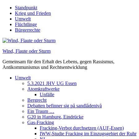
Skip
Standpunkt
to
Krieg und Frieden
content
Umwelt
Flüchtlinge
Bürgerrechte
Wind, Flaute oder Sturm
Gemeinsam für den Erhalt des Lebens, gegen Rassismus,
Antikommunismus und Rechtsentwicklung
Umwelt
5.3.2021 JHV UG Essen
Atomkraftwerke
Unfälle
Bergrecht
Debatten befinner sig på sandlådenivå
Ein Traum …
G20 in Hamburg, Eindrücke
Gas-Fracking
Fracking-Verbot durchsetzen (AUF-Essen)
IWW-Studie Fracking im Einzugsgebiet der Ruhr