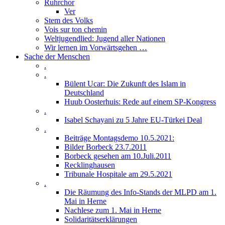
Ruhrchor
Ver
Stem des Volks
Vois sur ton chemin
Weltjugendlied: Jugend aller Nationen
Wir lernen im Vorwärtsgehen …
Sache der Menschen
.
.
Bülent Ucar: Die Zukunft des Islam in
Deutschland
Huub Oosterhuis: Rede auf einem SP-Kongress
.
Isabel Schayani zu 5 Jahre EU-Türkei Deal
.
Beiträge Montagsdemo 10.5.2021:
Bilder Borbeck 23.7.2011
Borbeck gesehen am 10.Juli.2011
Recklinghausen
Tribunale Hospitale am 29.5.2021
.
Die Räumung des Info-Stands der MLPD am 1.
Mai in Herne
Nachlese zum 1. Mai in Herne
Solidaritätserklärungen