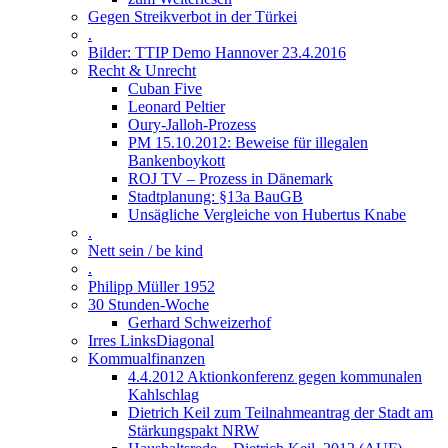
Gegen Streikverbot in der Türkei
.
Bilder: TTIP Demo Hannover 23.4.2016
Recht & Unrecht
Cuban Five
Leonard Peltier
Oury-Jalloh-Prozess
PM 15.10.2012: Beweise für illegalen
Bankenboykott
ROJ TV – Prozess in Dänemark
Stadtplanung: §13a BauGB
Unsägliche Vergleiche von Hubertus Knabe
.
Nett sein / be kind
.
Philipp Müller 1952
30 Stunden-Woche
Gerhard Schweizerhof
Irres LinksDiagonal
Kommualfinanzen
4.4.2012 Aktionkonferenz gegen kommunalen
Kahlschlag
Dietrich Keil zum Teilnahmeantrag der Stadt am
Stärkungspakt NRW