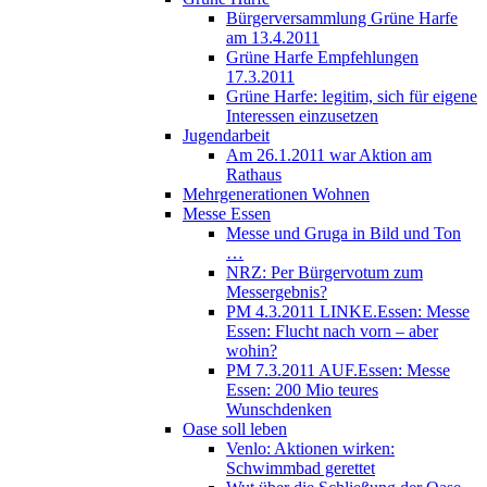
Bürgerversammlung Grüne Harfe
am 13.4.2011
Grüne Harfe Empfehlungen
17.3.2011
Grüne Harfe: legitim, sich für eigene
Interessen einzusetzen
Jugendarbeit
Am 26.1.2011 war Aktion am
Rathaus
Mehrgenerationen Wohnen
Messe Essen
Messe und Gruga in Bild und Ton
…
NRZ: Per Bürgervotum zum
Messergebnis?
PM 4.3.2011 LINKE.Essen: Messe
Essen: Flucht nach vorn – aber
wohin?
PM 7.3.2011 AUF.Essen: Messe
Essen: 200 Mio teures
Wunschdenken
Oase soll leben
Venlo: Aktionen wirken:
Schwimmbad gerettet