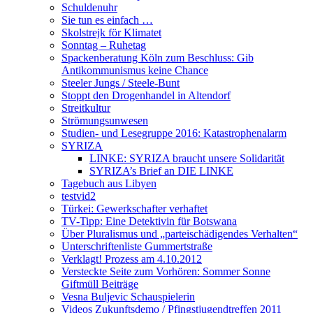
Schuldenuhr
Sie tun es einfach …
Skolstrejk för Klimatet
Sonntag – Ruhetag
Spackenberatung Köln zum Beschluss: Gib
Antikommunismus keine Chance
Steeler Jungs / Steele-Bunt
Stoppt den Drogenhandel in Altendorf
Streitkultur
Strömungsunwesen
Studien- und Lesegruppe 2016: Katastrophenalarm
SYRIZA
LINKE: SYRIZA braucht unsere Solidarität
SYRIZA’s Brief an DIE LINKE
Tagebuch aus Libyen
testvid2
Türkei: Gewerkschafter verhaftet
TV-Tipp: Eine Detektivin für Botswana
Über Pluralismus und „parteischädigendes Verhalten“
Unterschriftenliste Gummertstraße
Verklagt! Prozess am 4.10.2012
Versteckte Seite zum Vorhören: Sommer Sonne
Giftmüll Beiträge
Vesna Buljevic Schauspielerin
Videos Zukunftsdemo / Pfingstjugendtreffen 2011