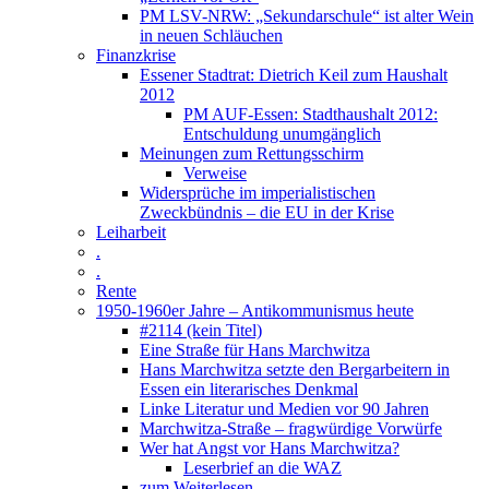
PM LSV-NRW: „Sekundarschule“ ist alter Wein
in neuen Schläuchen
Finanzkrise
Essener Stadtrat: Dietrich Keil zum Haushalt
2012
PM AUF-Essen: Stadthaushalt 2012:
Entschuldung unumgänglich
Meinungen zum Rettungsschirm
Verweise
Widersprüche im imperialistischen
Zweckbündnis – die EU in der Krise
Leiharbeit
.
.
Rente
1950-1960er Jahre – Antikommunismus heute
#2114 (kein Titel)
Eine Straße für Hans Marchwitza
Hans Marchwitza setzte den Bergarbeitern in
Essen ein literarisches Denkmal
Linke Literatur und Medien vor 90 Jahren
Marchwitza-Straße – fragwürdige Vorwürfe
Wer hat Angst vor Hans Marchwitza?
Leserbrief an die WAZ
zum Weiterlesen