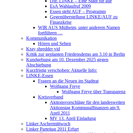
DIE LINKE – Eine Stadt für alle
EsA Wahlaufruf 2009
Essen steht AUF – Programm
Gegenüberstellung LINKE/AUF zu
Finanzkrise
WIR AUS Mülheim, unter anderem Namen
fortführen …
Kommunikation
Hören und Sehen
Kray shredder vid
Kritik zur geplanten Friedensdemo am 3.10 in Berlin
Kundgebung am 10. Dezember 2025 gegen
Abschiebung
Kurzfristig verschoben: Aktuelle Info:
LINKE-Essen
Fragen an die Neuen im Stadtrat
Wolfgang Freye
Wolfgang Freye über Transparenz
Kreisverband
Aktionsvorschläge für den landesweiten
Aktionstag Kommunalfinanzen am 9.
April 2011
MV 13. April Einladung
Linker Aschermittwoch
Linker Parteitag 2011 Erfurt