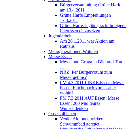
Bürgerversammlung Grüne Harfe
am 13.4.2011
Grüne Harfe Empfehlungen
17.3.2011
Grüne Harfe: legitim, sich für eigene
Interessen einzusetzen
Jugendarbeit
Am 26.1.2011 war Aktion am
Rathaus
Mehrgenerationen Wohnen
Messe Essen
Messe und Gruga in Bild und Ton
…
NRZ: Per Bürgervotum zum
Messergebnis?
PM 4.3.2011 LINKE.Essen: Messe
Essen: Flucht nach vorn – aber
wohin?
PM 7.3.2011 AUF.Essen: Messe
Essen: 200 Mio teures
Wunschdenken
Oase soll leben
Venlo: Aktionen wirken:
Schwimmbad gerettet