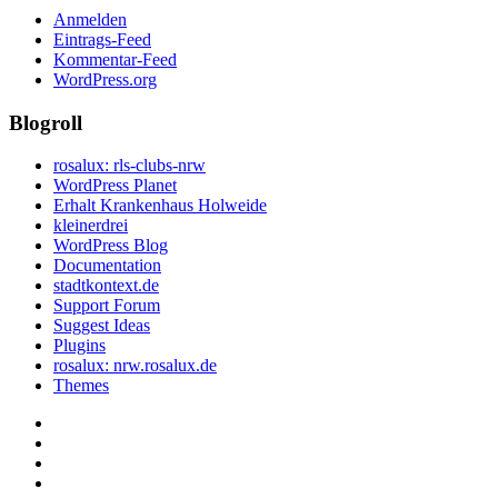
Anmelden
Eintrags-Feed
Kommentar-Feed
WordPress.org
Blogroll
rosalux: rls-clubs-nrw
WordPress Planet
Erhalt Krankenhaus Holweide
kleinerdrei
WordPress Blog
Documentation
stadtkontext.de
Support Forum
Suggest Ideas
Plugins
rosalux: nrw.rosalux.de
Themes
Startseite
Datenschutzerklärung
Privatsphäre-
Einstellungen
Historie