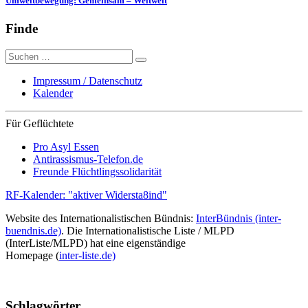
Umweltbewegung: Gemeinsam – Weltweit
Finde
Suche
nach:
Impressum / Datenschutz
Kalender
Für Geflüchtete
Pro Asyl Essen
Antirassismus-Telefon.de
Freunde Flüchtlingssolidarität
RF-Kalender: "aktiver Widersta8ind"
Website des Internationalistischen Bündnis:
InterBündnis (inter-
buendnis.de)
. Die Internationalistische Liste / MLPD
(InterListe/MLPD) hat eine eigenständige
Homepage (
inter-liste.de)
Schlagwörter