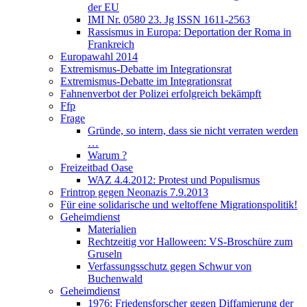
der EU
IMI Nr. 0580 23. Jg ISSN 1611-2563
Rassismus in Europa: Deportation der Roma in
Frankreich
Europawahl 2014
Extremismus-Debatte im Integrationsrat
Extremismus-Debatte im Integrationsrat
Fahnenverbot der Polizei erfolgreich bekämpft
Ffp
Frage
Gründe, so intern, dass sie nicht verraten werden
…
Warum ?
Freizeitbad Oase
WAZ 4.4.2012: Protest und Populismus
Frintrop gegen Neonazis 7.9.2013
Für eine solidarische und weltoffene Migrationspolitik!
Geheimdienst
Materialien
Rechtzeitig vor Halloween: VS-Broschüre zum
Gruseln
Verfassungsschutz gegen Schwur von
Buchenwald
Geheimdienst
1976: Friedensforscher gegen Diffamierung der