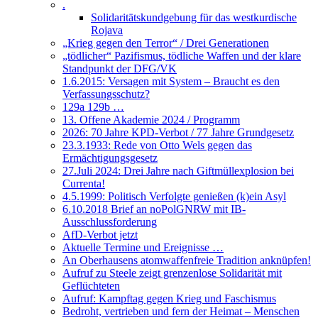
.
Solidaritätskundgebung für das westkurdische
Rojava
„Krieg gegen den Terror“ / Drei Generationen
„tödlicher“ Pazifismus, tödliche Waffen und der klare
Standpunkt der DFG/VK
1.6.2015: Versagen mit System – Braucht es den
Verfassungsschutz?
129a 129b …
13. Offene Akademie 2024 / Programm
2026: 70 Jahre KPD-Verbot / 77 Jahre Grundgesetz
23.3.1933: Rede von Otto Wels gegen das
Ermächtigungsgesetz
27.Juli 2024: Drei Jahre nach Giftmüllexplosion bei
Currenta!
4.5.1999: Politisch Verfolgte genießen (k)ein Asyl
6.10.2018 Brief an noPolGNRW mit IB-
Ausschlussforderung
AfD-Verbot jetzt
Aktuelle Termine und Ereignisse …
An Oberhausens atomwaffenfreie Tradition anknüpfen!
Aufruf zu Steele zeigt grenzenlose Solidarität mit
Geflüchteten
Aufruf: Kampftag gegen Krieg und Faschismus
Bedroht, vertrieben und fern der Heimat – Menschen