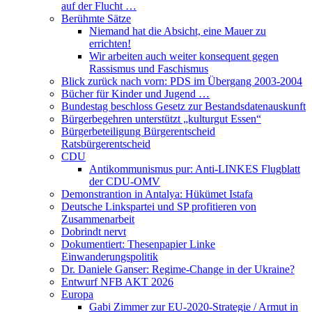
auf der Flucht …
Berühmte Sätze
Niemand hat die Absicht, eine Mauer zu
errichten!
Wir arbeiten auch weiter konsequent gegen
Rassismus und Faschismus
Blick zurück nach vorn: PDS im Übergang 2003-2004
Bücher für Kinder und Jugend …
Bundestag beschloss Gesetz zur Bestandsdatenauskunft
Bürgerbegehren unterstützt „kulturgut Essen“
Bürgerbeteiligung Bürgerentscheid
Ratsbürgerentscheid
CDU
Antikommunismus pur: Anti-LINKES Flugblatt
der CDU-OMV
Demonstrantion in Antalya: Hükümet Istafa
Deutsche Linkspartei und SP profitieren von
Zusammenarbeit
Dobrindt nervt
Dokumentiert: Thesenpapier Linke
Einwanderungspolitik
Dr. Daniele Ganser: Regime-Change in der Ukraine?
Entwurf NFB AKT 2026
Europa
Gabi Zimmer zur EU-2020-Strategie / Armut in