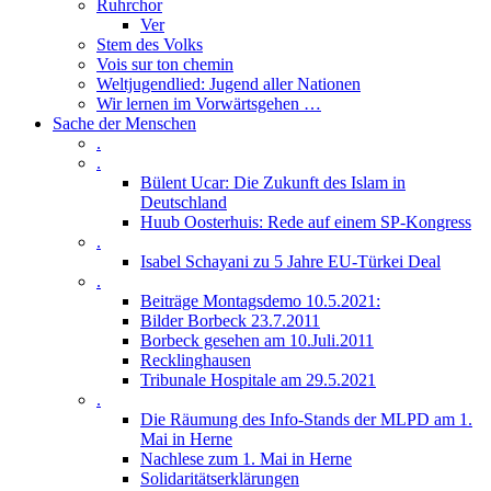
Ruhrchor
Ver
Stem des Volks
Vois sur ton chemin
Weltjugendlied: Jugend aller Nationen
Wir lernen im Vorwärtsgehen …
Sache der Menschen
.
.
Bülent Ucar: Die Zukunft des Islam in
Deutschland
Huub Oosterhuis: Rede auf einem SP-Kongress
.
Isabel Schayani zu 5 Jahre EU-Türkei Deal
.
Beiträge Montagsdemo 10.5.2021:
Bilder Borbeck 23.7.2011
Borbeck gesehen am 10.Juli.2011
Recklinghausen
Tribunale Hospitale am 29.5.2021
.
Die Räumung des Info-Stands der MLPD am 1.
Mai in Herne
Nachlese zum 1. Mai in Herne
Solidaritätserklärungen