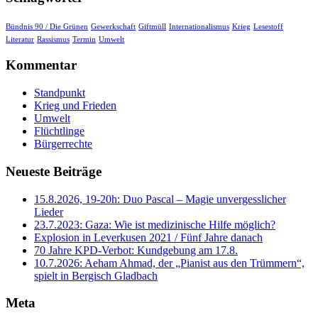
Bündnis 90 / Die Grünen
Gewerkschaft
Giftmüll
Internationalismus
Krieg
Lesestoff
Literatur
Rassismus
Termin
Umwelt
Kommentar
Standpunkt
Krieg und Frieden
Umwelt
Flüchtlinge
Bürgerrechte
Neueste Beiträge
15.8.2026, 19-20h: Duo Pascal – Magie unvergesslicher
Lieder
23.7.2023: Gaza: Wie ist medizinische Hilfe möglich?
Explosion in Leverkusen 2021 / Fünf Jahre danach
70 Jahre KPD‑Verbot: Kundgebung am 17.8.
10.7.2026: Aeham Ahmad, der „Pianist aus den Trümmern“,
spielt in Bergisch Gladbach
Meta