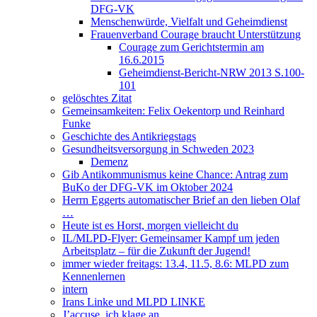
DFG-VK
Menschenwürde, Vielfalt und Geheimdienst
Frauenverband Courage braucht Unterstützung
Courage zum Gerichtstermin am
16.6.2015
Geheimdienst-Bericht-NRW 2013 S.100-
101
gelöschtes Zitat
Gemeinsamkeiten: Felix Oekentorp und Reinhard
Funke
Geschichte des Antikriegstags
Gesundheitsversorgung in Schweden 2023
Demenz
Gib Antikommunismus keine Chance: Antrag zum
BuKo der DFG-VK im Oktober 2024
Herrn Eggerts automatischer Brief an den lieben Olaf
…
Heute ist es Horst, morgen vielleicht du
IL/MLPD-Flyer: Gemeinsamer Kampf um jeden
Arbeitsplatz – für die Zukunft der Jugend!
immer wieder freitags: 13.4, 11.5, 8.6: MLPD zum
Kennenlernen
intern
Irans Linke und MLPD LINKE
J’accuse, ich klage an