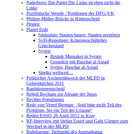
Paderborn: Die Partei Die Linke ist eben nicht die
Linke
Pazifistische Wende / Positionen der DFG-VK
Philipp-Müller-Brücke in Rüttenscheid
Piraten
Planet Erde
Südsudan: Staaten bauen, Staaten zerstören
SvD-Reportage: Krisengeschütteltes
Griechenland
Syrien
Brutale Massaker in Syrien
Gespräch mit Baschar al Assad
Syrien, Baschar al-Assad
Streiks weltweit…
Politischer Aschermittwoch der MLPD in
Gelsenkirchen 2011
Ratsbürgerentscheid
Rebell Bochum zur Absage der Jusos
Rechter Populismus
Rede von Vered Berman: „Seid bitte nicht Teil des
Problems. Sei ein Teil der Lösung“
Reden ESSQ 28.April 2012 in Kray
RF-Interview mit Stefan Engel und Gabi Gärtner zum
Wechsel in der MLPD
Ruhrbarone: Tiefpunkt des Journalismus