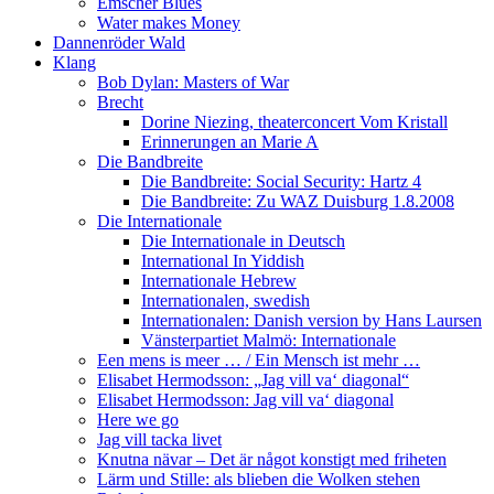
Emscher Blues
Water makes Money
Dannenröder Wald
Klang
Bob Dylan: Masters of War
Brecht
Dorine Niezing, theaterconcert Vom Kristall
Erinnerungen an Marie A
Die Bandbreite
Die Bandbreite: Social Security: Hartz 4
Die Bandbreite: Zu WAZ Duisburg 1.8.2008
Die Internationale
Die Internationale in Deutsch
International In Yiddish
Internationale Hebrew
Internationalen, swedish
Internationalen: Danish version by Hans Laursen
Vänsterpartiet Malmö: Internationale
Een mens is meer … / Ein Mensch ist mehr …
Elisabet Hermodsson: „Jag vill va‘ diagonal“
Elisabet Hermodsson: Jag vill va‘ diagonal
Here we go
Jag vill tacka livet
Knutna nävar – Det är något konstigt med friheten
Lärm und Stille: als blieben die Wolken stehen