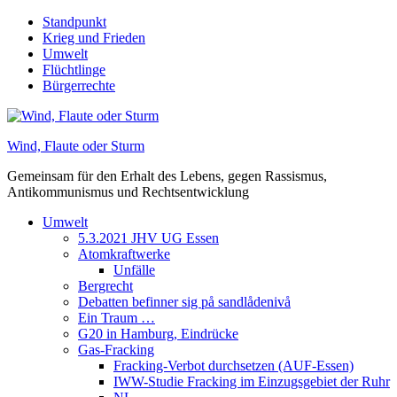
Skip
Standpunkt
to
Krieg und Frieden
content
Umwelt
Flüchtlinge
Bürgerrechte
Wind, Flaute oder Sturm
Gemeinsam für den Erhalt des Lebens, gegen Rassismus,
Antikommunismus und Rechtsentwicklung
Umwelt
5.3.2021 JHV UG Essen
Atomkraftwerke
Unfälle
Bergrecht
Debatten befinner sig på sandlådenivå
Ein Traum …
G20 in Hamburg, Eindrücke
Gas-Fracking
Fracking-Verbot durchsetzen (AUF-Essen)
IWW-Studie Fracking im Einzugsgebiet der Ruhr