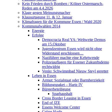
Kein Frieden durch Bomben / Kölner Ostermarsch-
Reden am 4.4.2026
Klage gegen Meinungsmacher
Klausurtagung 11. & 12. Januar
Klimafragen für die Kommune Essen / Wahl 2020
Kommunalwahlen 2014
Energie
Erfolge
Democracia Real YA: Weltweite Demos
am 15.Oktober
Jugendzentrum Essen wird nicht ohne
Widerstand geschlossen…
Naziführer machte eine Kehrtwende
Polizeiauflagen für Essener Zukunftsdemo
rechtwidrig
Venlo: Schwimmbad Nieuw Steyl gerettet
Leben in Essen
Armut: Sozialstaat oder Barmherzigkeit
Bildungspaket – Hartz IV
Bürgerbeteiligung
Sparhaushalt
Cross Border Leasing in Essen
End of JZE
Essens Welcome Center
Grüne Harfe