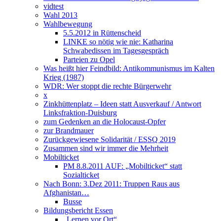
vidtest
Wahl 2013
Wahlbewegung
5.5.2012 in Rüttenscheid
LINKE so nötig wie nie: Katharina
Schwabedissen im Tagesgespräch
Parteien zu Opel
Was heißt hier Feindbild: Antikommunismus im Kalten
Krieg (1987)
WDR: Wer stoppt die rechte Bürgerwehr
x
Zinkhüttenplatz – Ideen statt Ausverkauf / Antwort
Linksfraktion-Duisburg
zum Gedenken an die Holocaust-Opfer
zur Brandmauer
Zurückgewiesene Solidarität / ESSQ 2019
Zusammen sind wir immer die Mehrheit
Mobilticket
PM 8.8.2011 AUF: „Mobilticket“ statt
Sozialticket
Nach Bonn: 3.Dez 2011: Truppen Raus aus
Afghanistan…
Busse
Bildungsbericht Essen
„Lernen vor Ort“