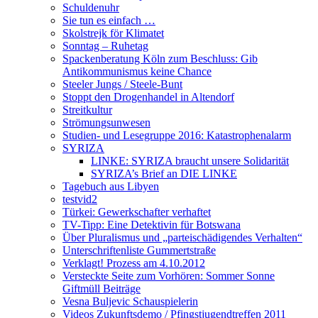
Schuldenuhr
Sie tun es einfach …
Skolstrejk för Klimatet
Sonntag – Ruhetag
Spackenberatung Köln zum Beschluss: Gib
Antikommunismus keine Chance
Steeler Jungs / Steele-Bunt
Stoppt den Drogenhandel in Altendorf
Streitkultur
Strömungsunwesen
Studien- und Lesegruppe 2016: Katastrophenalarm
SYRIZA
LINKE: SYRIZA braucht unsere Solidarität
SYRIZA’s Brief an DIE LINKE
Tagebuch aus Libyen
testvid2
Türkei: Gewerkschafter verhaftet
TV-Tipp: Eine Detektivin für Botswana
Über Pluralismus und „parteischädigendes Verhalten“
Unterschriftenliste Gummertstraße
Verklagt! Prozess am 4.10.2012
Versteckte Seite zum Vorhören: Sommer Sonne
Giftmüll Beiträge
Vesna Buljevic Schauspielerin
Videos Zukunftsdemo / Pfingstjugendtreffen 2011