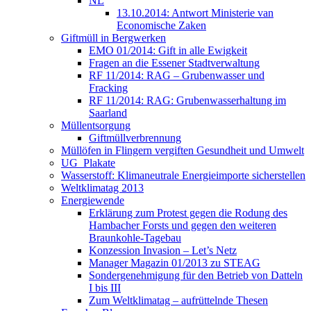
NL
13.10.2014: Antwort Ministerie van
Economische Zaken
Giftmüll in Bergwerken
EMO 01/2014: Gift in alle Ewigkeit
Fragen an die Essener Stadtverwaltung
RF 11/2014: RAG – Grubenwasser und
Fracking
RF 11/2014: RAG: Grubenwasserhaltung im
Saarland
Müllentsorgung
Giftmüllverbrennung
Müllöfen in Flingern vergiften Gesundheit und Umwelt
UG_Plakate
Wasserstoff: Klimaneutrale Energieimporte sicherstellen
Weltklimatag 2013
Energiewende
Erklärung zum Protest gegen die Rodung des
Hambacher Forsts und gegen den weiteren
Braunkohle-Tagebau
Konzession Invasion – Let’s Netz
Manager Magazin 01/2013 zu STEAG
Sondergenehmigung für den Betrieb von Datteln
I bis III
Zum Weltklimatag – aufrüttelnde Thesen