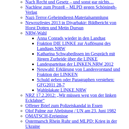
Nach Recht und Gesetz – und sonst gar nichts…
Nachlese zum Prozeß – MLPD gegen Schöningh-
Verlag
Nazi-Terror-Geheimdienst-Materialsammlung
Newrozfestes 2013 in Diyarbakir: Bildbericht von
Horst Dotten und Metin Dursun
NRW-Wahl
Anna Conrads wieder in den Landtag
Fraktion DIE LINKE zur Auflösung des
Landtags NRW
Katharina Schwabedissen im Gespräch mit
Jürgen Zurheide über die LINKE
Landesparteitag der LINKEN.NRW 2012
Neuwahl: Erklärung von Landesvorstand und
Fraktion der LINKEN
Schuld geben oder Paragraphen verstehen:
GFG2011 28-7
Wahlplakate LINKE.NRW
NRZ 17.2.2012: „Wir müssen weg von der linken
Eckfahne“
Offener Brief zum Polizeiskandal in Essen
Olof Palme zur Abrüstung / UN am 23. Juni 1982
OMATSCH-Ereignisse
Ostermarsch Rhein Ruhr und MLPD: Krieg in der
Ukraine