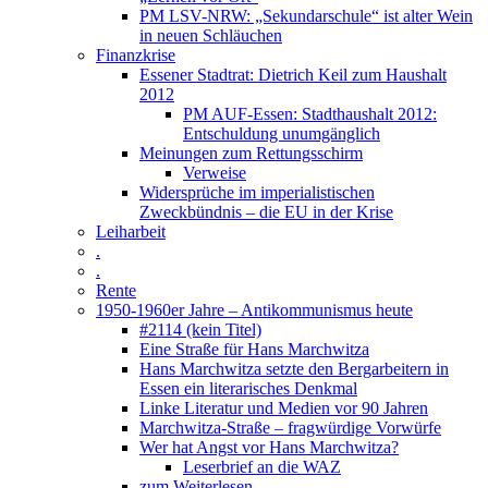
PM LSV-NRW: „Sekundarschule“ ist alter Wein
in neuen Schläuchen
Finanzkrise
Essener Stadtrat: Dietrich Keil zum Haushalt
2012
PM AUF-Essen: Stadthaushalt 2012:
Entschuldung unumgänglich
Meinungen zum Rettungsschirm
Verweise
Widersprüche im imperialistischen
Zweckbündnis – die EU in der Krise
Leiharbeit
.
.
Rente
1950-1960er Jahre – Antikommunismus heute
#2114 (kein Titel)
Eine Straße für Hans Marchwitza
Hans Marchwitza setzte den Bergarbeitern in
Essen ein literarisches Denkmal
Linke Literatur und Medien vor 90 Jahren
Marchwitza-Straße – fragwürdige Vorwürfe
Wer hat Angst vor Hans Marchwitza?
Leserbrief an die WAZ
zum Weiterlesen