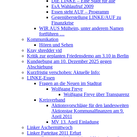
DIE LINKE – Eine Stadt für alle
EsA Wahlaufruf 2009
Essen steht AUF – Programm
Gegenüberstellung LINKE/AUF zu
Finanzkrise
WIR AUS Mülheim, unter anderem Namen
fortführen …
Kommunikation
Hören und Sehen
Kray shredder vid
Kritik zur geplanten Friedensdemo am 3.10 in Berlin
Kundgebung am 10. Dezember 2025 gegen
Abschiebung
Kurzfristig verschoben: Aktuelle Info:
LINKE-Essen
Fragen an die Neuen im Stadtrat
Wolfgang Freye
Wolfgang Freye über Transparenz
Kreisverband
Aktionsvorschläge für den landesweiten
Aktionstag Kommunalfinanzen am 9.
April 2011
MV 13. April Einladung
Linker Aschermittwoch
Linker Parteitag 2011 Erfurt