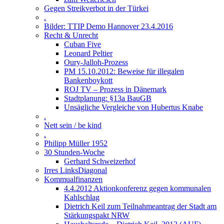
Gegen Streikverbot in der Türkei
.
Bilder: TTIP Demo Hannover 23.4.2016
Recht & Unrecht
Cuban Five
Leonard Peltier
Oury-Jalloh-Prozess
PM 15.10.2012: Beweise für illegalen
Bankenboykott
ROJ TV – Prozess in Dänemark
Stadtplanung: §13a BauGB
Unsägliche Vergleiche von Hubertus Knabe
.
Nett sein / be kind
.
Philipp Müller 1952
30 Stunden-Woche
Gerhard Schweizerhof
Irres LinksDiagonal
Kommualfinanzen
4.4.2012 Aktionkonferenz gegen kommunalen
Kahlschlag
Dietrich Keil zum Teilnahmeantrag der Stadt am
Stärkungspakt NRW