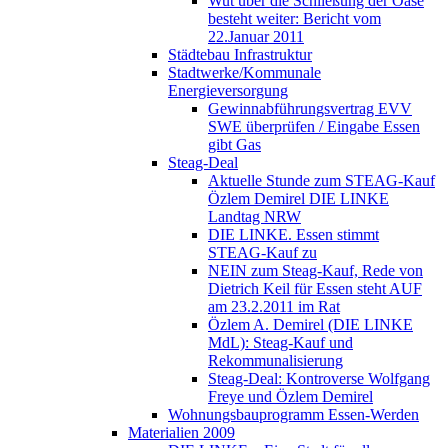
Wut über die Schließung der Oase
besteht weiter: Bericht vom
22.Januar 2011
Städtebau Infrastruktur
Stadtwerke/Kommunale
Energieversorgung
Gewinnabführungsvertrag EVV
SWE überprüfen / Eingabe Essen
gibt Gas
Steag-Deal
Aktuelle Stunde zum STEAG-Kauf
Özlem Demirel DIE LINKE
Landtag NRW
DIE LINKE. Essen stimmt
STEAG-Kauf zu
NEIN zum Steag-Kauf, Rede von
Dietrich Keil für Essen steht AUF
am 23.2.2011 im Rat
Özlem A. Demirel (DIE LINKE
MdL): Steag-Kauf und
Rekommunalisierung
Steag-Deal: Kontroverse Wolfgang
Freye und Özlem Demirel
Wohnungsbauprogramm Essen-Werden
Materialien 2009