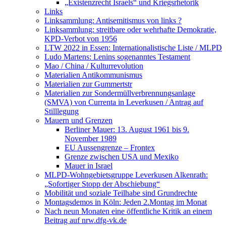
„Existenzrecht Israels“ und Kriegsrhetorik
Links
Linksammlung: Antisemitismus von links ?
Linksammlung: streitbare oder wehrhafte Demokratie,
KPD-Verbot von 1956
LTW 2022 in Essen: Internationalistische Liste / MLPD
Ludo Martens: Lenins sogenanntes Testament
Mao / China / Kulturrevolution
Materialien Antikommunismus
Materialien zur Gummertstr
Materialien zur Sondermüllverbrennungsanlage
(SMVA) von Currenta in Leverkusen / Antrag auf
Stilllegung
Mauern und Grenzen
Berliner Mauer: 13. August 1961 bis 9.
November 1989
EU Aussengrenze – Frontex
Grenze zwischen USA und Mexiko
Mauer in Israel
MLPD-Wohngebietsgruppe Leverkusen Alkenrath:
„Sofortiger Stopp der Abschiebung“
Mobilität und soziale Teilhabe sind Grundrechte
Montagsdemos in Köln: Jeden 2.Montag im Monat
Nach neun Monaten eine öffentliche Kritik an einem
Beitrag auf nrw.dfg-vk.de