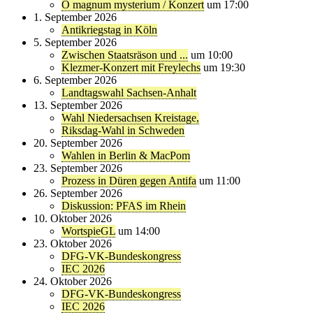
O magnum mysterium / Konzert
um 17:00
1. September 2026
Antikriegstag in Köln
5. September 2026
Zwischen Staatsräson und ...
um 10:00
Klezmer-Konzert mit Freylechs
um 19:30
6. September 2026
Landtagswahl Sachsen-Anhalt
13. September 2026
Wahl Niedersachsen Kreistage,
Riksdag-Wahl in Schweden
20. September 2026
Wahlen in Berlin & MacPom
23. September 2026
Prozess in Düren gegen Antifa
um 11:00
26. September 2026
Diskussion: PFAS im Rhein
10. Oktober 2026
WortspieGL
um 14:00
23. Oktober 2026
DFG-VK-Bundeskongress
IEC 2026
24. Oktober 2026
DFG-VK-Bundeskongress
IEC 2026