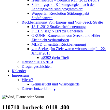
Haushaltsrede – Dietrich Keil, 2012 (AUF)
Stärkungspakt: Kürzungsorgien nach der
Landtagswahl sind programmiert
Wuppertal: Resolution Stärkungspakt
Stadtfinanzen
Rückbenennung Von-Einem- und Von-Seeck-Straße
18.11.2012 Straßenrückbenennung
F.E.L.S sagt NEIN zu Generälen
GRÜNE: Kameraden von Seeckt und Hitler –
Zitat nicht verharmlosen
MLPD unterstützt Rückbenennung
von Seekt: „Im Ziele waren wir uns einig“ – 22.
Januar 2013
#8392 (kein Titel)
Haushalt 2013/2014
Drogengeschichten
Kalender
Impressum
Wieso?
Genusssucht und Wissbegierde
Datenschutzerklärung
110710_borbeck_0118_400