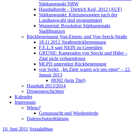
Stärkungspakt NRW
Haushaltsrede – Dietrich Keil, 2012 (AUF)
Stärkungspakt: Kürzungsorgien nach der
Landtagswahl sind programmiert
Wuppertal: Resolution Stärkungspakt
Stadtfinanzen
Rückbenennung Von-Einem- und Von-Seeck-Straße
18.11.2012 Straßenrückbenennung
F.E.L.S sagt NEIN zu Generälen
GRÜNE: Kameraden von Seeckt und Hitler –
Zitat nicht verharmlosen
MLPD unterstützt Rückbenennung
von Seekt: „Im Ziele waren wir uns einig“ – 22.
Januar 2013
#8392 (kein Titel)
Haushalt 2013/2014
Drogengeschichten
Kalender
Impressum
Wieso?
Genusssucht und Wissbegierde
Datenschutzerklärung
10. Juni 2011
Sozialabbau