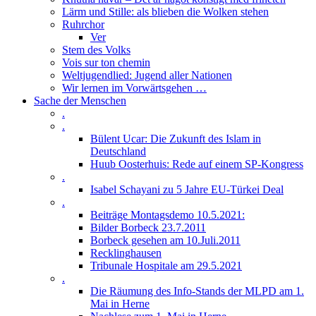
Lärm und Stille: als blieben die Wolken stehen
Ruhrchor
Ver
Stem des Volks
Vois sur ton chemin
Weltjugendlied: Jugend aller Nationen
Wir lernen im Vorwärtsgehen …
Sache der Menschen
.
.
Bülent Ucar: Die Zukunft des Islam in
Deutschland
Huub Oosterhuis: Rede auf einem SP-Kongress
.
Isabel Schayani zu 5 Jahre EU-Türkei Deal
.
Beiträge Montagsdemo 10.5.2021:
Bilder Borbeck 23.7.2011
Borbeck gesehen am 10.Juli.2011
Recklinghausen
Tribunale Hospitale am 29.5.2021
.
Die Räumung des Info-Stands der MLPD am 1.
Mai in Herne