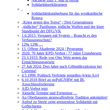
Nachlese zum 1. Mai in Herne
Solidaritätserklärungen
.
Solidaritätskundgebung für das westkurdische
Rojava
„Krieg gegen den Terror“ / Drei Generationen
„tödlicher“ Pazifismus, tödliche Waffen und der klare
Standpunkt der DFG/VK
1.6.2015: Versagen mit System – Braucht es den
Verfassungsschutz?
129a 129b …
13. Offene Akademie 2024 / Programm
2026: 70 Jahre KPD-Verbot / 77 Jahre Grundgesetz
23.3.1933: Rede von Otto Wels gegen das
Ermächtigungsgesetz
27.Juli 2024: Drei Jahre nach Giftmüllexplosion bei
Currenta!
4.5.1999: Politisch Verfolgte genießen (k)ein Asyl
6.10.2018 Brief an noPolGNRW mit IB-
Ausschlussforderung
AfD-Verbot jetzt
Aktuelle Termine und Ereignisse …
An Oberhausens atomwaffenfreie Tradition anknüpfen!
Aufruf zu Steele zeigt grenzenlose Solidarität mit
Geflüchteten