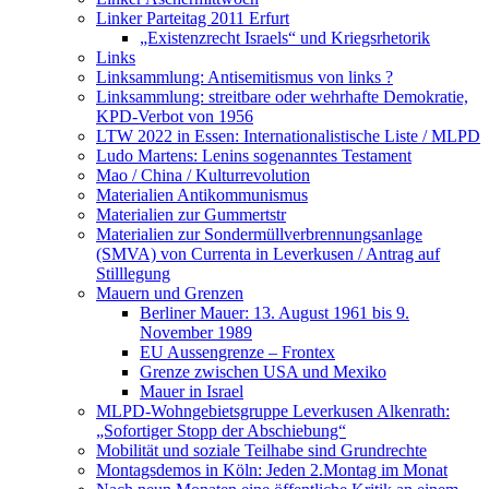
Linker Parteitag 2011 Erfurt
„Existenzrecht Israels“ und Kriegsrhetorik
Links
Linksammlung: Antisemitismus von links ?
Linksammlung: streitbare oder wehrhafte Demokratie,
KPD-Verbot von 1956
LTW 2022 in Essen: Internationalistische Liste / MLPD
Ludo Martens: Lenins sogenanntes Testament
Mao / China / Kulturrevolution
Materialien Antikommunismus
Materialien zur Gummertstr
Materialien zur Sondermüllverbrennungsanlage
(SMVA) von Currenta in Leverkusen / Antrag auf
Stilllegung
Mauern und Grenzen
Berliner Mauer: 13. August 1961 bis 9.
November 1989
EU Aussengrenze – Frontex
Grenze zwischen USA und Mexiko
Mauer in Israel
MLPD-Wohngebietsgruppe Leverkusen Alkenrath:
„Sofortiger Stopp der Abschiebung“
Mobilität und soziale Teilhabe sind Grundrechte
Montagsdemos in Köln: Jeden 2.Montag im Monat