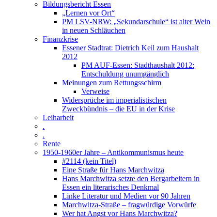
Bildungsbericht Essen
„Lernen vor Ort“
PM LSV-NRW: „Sekundarschule“ ist alter Wein
in neuen Schläuchen
Finanzkrise
Essener Stadtrat: Dietrich Keil zum Haushalt
2012
PM AUF-Essen: Stadthaushalt 2012:
Entschuldung unumgänglich
Meinungen zum Rettungsschirm
Verweise
Widersprüche im imperialistischen
Zweckbündnis – die EU in der Krise
Leiharbeit
.
.
Rente
1950-1960er Jahre – Antikommunismus heute
#2114 (kein Titel)
Eine Straße für Hans Marchwitza
Hans Marchwitza setzte den Bergarbeitern in
Essen ein literarisches Denkmal
Linke Literatur und Medien vor 90 Jahren
Marchwitza-Straße – fragwürdige Vorwürfe
Wer hat Angst vor Hans Marchwitza?