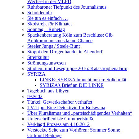
Wechsel in der MLPD
Ruhrbarone: Tiefpunkt des Journalismus
Schuldenuhr
Sie tun es einfach …
Skolstrejk för Klimatet
Sonntag – Ruhetag
Spackenberatung Köln zum Beschluss: Gib
Antikommunismus keine Chance
Steeler Jungs / Steele-Bunt
Stoppt den Drogenhandel in Altendorf
Streitkultur
Strömungsunwesen
Studien- und Lesegruppe 2016: Katastrophenalarm
SYRIZA
LINKE: SYRIZA braucht unsere Solidarität
SYRIZA’s Brief an DIE LINKE
Tagebuch aus Libyen
testvid2
Türkei: Gewerkschafter verhaftet
TV-Tipp: Eine Detektivin für Botswana
Über Pluralismus und „parteischädigendes Verhalten“
Unterschriftenliste Gummertstraße
Verklagt! Prozess am 4.10.2012
Versteckte Seite zum Vorhören: Sommer Sonne
Giftmüll Beiträge