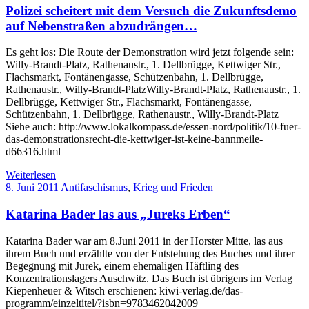
Polizei scheitert mit dem Versuch die Zukunftsdemo
auf Nebenstraßen abzudrängen…
Es geht los: Die Route der Demonstration wird jetzt folgende sein:
Willy-Brandt-Platz, Rathenaustr., 1. Dellbrügge, Kettwiger Str.,
Flachsmarkt, Fontänengasse, Schützenbahn, 1. Dellbrügge,
Rathenaustr., Willy-Brandt-PlatzWilly-Brandt-Platz, Rathenaustr., 1.
Dellbrügge, Kettwiger Str., Flachsmarkt, Fontänengasse,
Schützenbahn, 1. Dellbrügge, Rathenaustr., Willy-Brandt-Platz
Siehe auch: http://www.lokalkompass.de/essen-nord/politik/10-fuer-
das-demonstrationsrecht-die-kettwiger-ist-keine-bannmeile-
d66316.html
Weiterlesen
8. Juni 2011
Antifaschismus
,
Krieg und Frieden
Katarina Bader las aus „Jureks Erben“
Katarina Bader war am 8.Juni 2011 in der Horster Mitte, las aus
ihrem Buch und erzählte von der Entstehung des Buches und ihrer
Begegnung mit Jurek, einem ehemaligen Häftling des
Konzentrationslagers Auschwitz. Das Buch ist übrigens im Verlag
Kiepenheuer & Witsch erschienen: kiwi-verlag.de/das-
programm/einzeltitel/?isbn=9783462042009