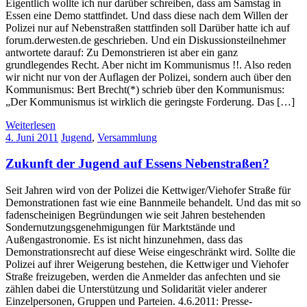
Eigentlich wollte ich nur darüber schreiben, dass am Samstag in
Essen eine Demo stattfindet. Und dass diese nach dem Willen der
Polizei nur auf Nebenstraßen stattfinden soll Darüber hatte ich auf
forum.derwesten.de geschrieben. Und ein Diskussionsteilnehmer
antwortete darauf: Zu Demonstrieren ist aber ein ganz
grundlegendes Recht. Aber nicht im Kommunismus !!. Also reden
wir nicht nur von der Auflagen der Polizei, sondern auch über den
Kommunismus: Bert Brecht(*) schrieb über den Kommunismus:
„Der Kommunismus ist wirklich die geringste Forderung. Das […]
Weiterlesen
4. Juni 2011
Jugend
,
Versammlung
Zukunft der Jugend auf Essens Nebenstraßen?
Seit Jahren wird von der Polizei die Kettwiger/Viehofer Straße für
Demonstrationen fast wie eine Bannmeile behandelt. Und das mit so
fadenscheinigen Begründungen wie seit Jahren bestehenden
Sondernutzungsgenehmigungen für Marktstände und
Außengastronomie. Es ist nicht hinzunehmen, dass das
Demonstrationsrecht auf diese Weise eingeschränkt wird. Sollte die
Polizei auf ihrer Weigerung bestehen, die Kettwiger und Viehofer
Straße freizugeben, werden die Anmelder das anfechten und sie
zählen dabei die Unterstützung und Solidarität vieler anderer
Einzelpersonen, Gruppen und Parteien. 4.6.2011: Presse-