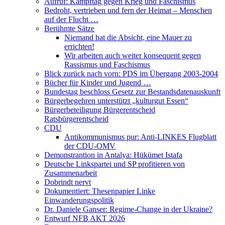
Aufruf: Kampftag gegen Krieg und Faschismus
Bedroht, vertrieben und fern der Heimat – Menschen
auf der Flucht …
Berühmte Sätze
Niemand hat die Absicht, eine Mauer zu
errichten!
Wir arbeiten auch weiter konsequent gegen
Rassismus und Faschismus
Blick zurück nach vorn: PDS im Übergang 2003-2004
Bücher für Kinder und Jugend …
Bundestag beschloss Gesetz zur Bestandsdatenauskunft
Bürgerbegehren unterstützt „kulturgut Essen“
Bürgerbeteiligung Bürgerentscheid
Ratsbürgerentscheid
CDU
Antikommunismus pur: Anti-LINKES Flugblatt
der CDU-OMV
Demonstrantion in Antalya: Hükümet Istafa
Deutsche Linkspartei und SP profitieren von
Zusammenarbeit
Dobrindt nervt
Dokumentiert: Thesenpapier Linke
Einwanderungspolitik
Dr. Daniele Ganser: Regime-Change in der Ukraine?
Entwurf NFB AKT 2026