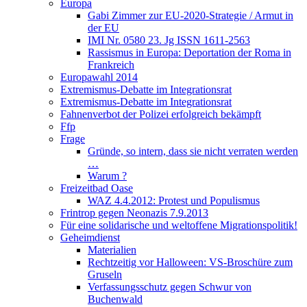
Europa
Gabi Zimmer zur EU-2020-Strategie / Armut in
der EU
IMI Nr. 0580 23. Jg ISSN 1611-2563
Rassismus in Europa: Deportation der Roma in
Frankreich
Europawahl 2014
Extremismus-Debatte im Integrationsrat
Extremismus-Debatte im Integrationsrat
Fahnenverbot der Polizei erfolgreich bekämpft
Ffp
Frage
Gründe, so intern, dass sie nicht verraten werden
…
Warum ?
Freizeitbad Oase
WAZ 4.4.2012: Protest und Populismus
Frintrop gegen Neonazis 7.9.2013
Für eine solidarische und weltoffene Migrationspolitik!
Geheimdienst
Materialien
Rechtzeitig vor Halloween: VS-Broschüre zum
Gruseln
Verfassungsschutz gegen Schwur von
Buchenwald