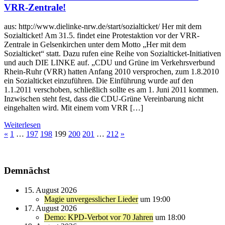
VRR-Zentrale!
aus: http://www.dielinke-nrw.de/start/sozialticket/ Her mit dem
Sozialticket! Am 31.5. findet eine Protestaktion vor der VRR-
Zentrale in Gelsenkirchen unter dem Motto „Her mit dem
Sozialticket“ statt. Dazu rufen eine Reihe von Sozialticket-Initiativen
und auch DIE LINKE auf. „CDU und Grüne im Verkehrsverbund
Rhein-Ruhr (VRR) hatten Anfang 2010 versprochen, zum 1.8.2010
ein Sozialticket einzuführen. Die Einführung wurde auf den
1.1.2011 verschoben, schließlich sollte es am 1. Juni 2011 kommen.
Inzwischen steht fest, dass die CDU-Grüne Vereinbarung nicht
eingehalten wird. Mit einem vom VRR […]
Weiterlesen
«
1
…
197
198
199
200
201
…
212
»
Demnächst
15. August 2026
Magie unvergesslicher Lieder
um 19:00
17. August 2026
Demo: KPD-Verbot vor 70 Jahren
um 18:00