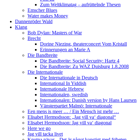
Zum Weltklimatag – aufrüttelnde Thesen
Emscher Blues
Water makes Money
Dannenröder Wald
Klang
Bob Dylan: Masters of War
Brecht
Dorine Niezing, theaterconcert Vom Kristall
Erinnerungen an Marie A
Die Bandbreite
Die Bandbreite: Social Security: Hartz 4
Die Bandbreite: Zu WAZ Duisburg 1.8.2008
Die Internationale
Die Internationale in Deutsch
International In Yiddish
Internationale Hebrew
Internationalen, swedish
Internationalen: Danish version by Hans Laursen
Vänsterpartiet Malmö: Internationale
Een mens is meer … / Ein Mensch ist mehr …
Elisabet Hermodsson: „Jag vill va‘ diagonal“
Elisabet Hermodsson: Jag vill va‘ diagonal
Here we go
Jag vill tacka livet
Knutna nävar – Det är något konstigt med friheten