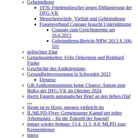
Geheimdienst
1976: Friedensforscher gegen Diffamierung der
DFG-VK
Menschenwürde, Vielfalt und Geheimdienst
Frauenverband Courage braucht Unterstützung
Courage zum Gerichtstermin am
16.6.2015
Geheimdienst-Bericht-NRW 2013 S.100-
101
gelöschtes Zitat
Gemeinsamkeiten: Felix Oekentorp und Reinhard
Funke
Geschichte des Antikriegstags
Gesundheitsversorgung in Schweden 2023
Demenz
Gib Antikommunismus keine Chance: Antrag zum
BuKo der DFG-VK im Oktober 2024
Herrn Eggerts automatischer Brief an den lieben Olaf
…
Heute ist es Horst, morgen vielleicht du
IL/MLPD-Flyer: Gemeinsamer Kampf um jeden
Arbeitsplatz – für die Zukunft der Jugend!
immer wieder freitags: 13.4, 11.5, 8.6: MLPD zum
Kennenlernen
intern