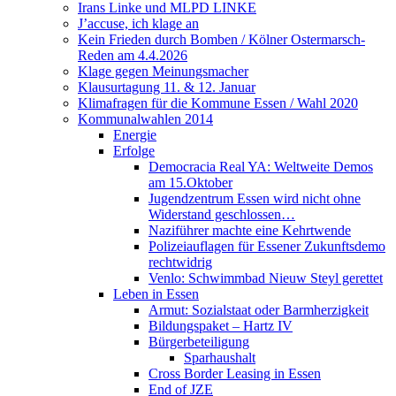
Irans Linke und MLPD LINKE
J’accuse, ich klage an
Kein Frieden durch Bomben / Kölner Ostermarsch-
Reden am 4.4.2026
Klage gegen Meinungsmacher
Klausurtagung 11. & 12. Januar
Klimafragen für die Kommune Essen / Wahl 2020
Kommunalwahlen 2014
Energie
Erfolge
Democracia Real YA: Weltweite Demos
am 15.Oktober
Jugendzentrum Essen wird nicht ohne
Widerstand geschlossen…
Naziführer machte eine Kehrtwende
Polizeiauflagen für Essener Zukunftsdemo
rechtwidrig
Venlo: Schwimmbad Nieuw Steyl gerettet
Leben in Essen
Armut: Sozialstaat oder Barmherzigkeit
Bildungspaket – Hartz IV
Bürgerbeteiligung
Sparhaushalt
Cross Border Leasing in Essen
End of JZE