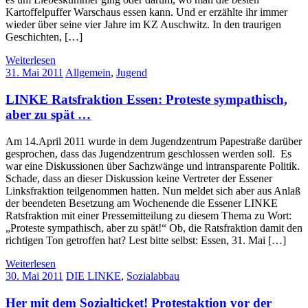
Kartoffelpuffer Warschaus essen kann. Und er erzählte ihr immer
wieder über seine vier Jahre im KZ Auschwitz. In den traurigen
Geschichten, […]
Weiterlesen
31. Mai 2011
Allgemein
,
Jugend
LINKE Ratsfraktion Essen: Proteste sympathisch,
aber zu spät …
Am 14.April 2011 wurde in dem Jugendzentrum Papestraße darüber
gesprochen, dass das Jugendzentrum geschlossen werden soll. Es
war eine Diskussionen über Sachzwänge und intransparente Politik.
Schade, dass an dieser Diskussion keine Vertreter der Essener
Linksfraktion teilgenommen hatten. Nun meldet sich aber aus Anlaß
der beendeten Besetzung am Wochenende die Essener LINKE
Ratsfraktion mit einer Pressemitteilung zu diesem Thema zu Wort:
„Proteste sympathisch, aber zu spät!“ Ob, die Ratsfraktion damit den
richtigen Ton getroffen hat? Lest bitte selbst: Essen, 31. Mai […]
Weiterlesen
30. Mai 2011
DIE LINKE
,
Sozialabbau
Her mit dem Sozialticket! Protestaktion vor der