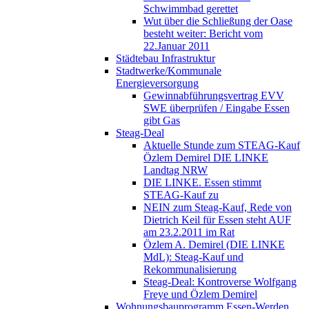
Schwimmbad gerettet
Wut über die Schließung der Oase
besteht weiter: Bericht vom
22.Januar 2011
Städtebau Infrastruktur
Stadtwerke/Kommunale
Energieversorgung
Gewinnabführungsvertrag EVV
SWE überprüfen / Eingabe Essen
gibt Gas
Steag-Deal
Aktuelle Stunde zum STEAG-Kauf
Özlem Demirel DIE LINKE
Landtag NRW
DIE LINKE. Essen stimmt
STEAG-Kauf zu
NEIN zum Steag-Kauf, Rede von
Dietrich Keil für Essen steht AUF
am 23.2.2011 im Rat
Özlem A. Demirel (DIE LINKE
MdL): Steag-Kauf und
Rekommunalisierung
Steag-Deal: Kontroverse Wolfgang
Freye und Özlem Demirel
Wohnungsbauprogramm Essen-Werden