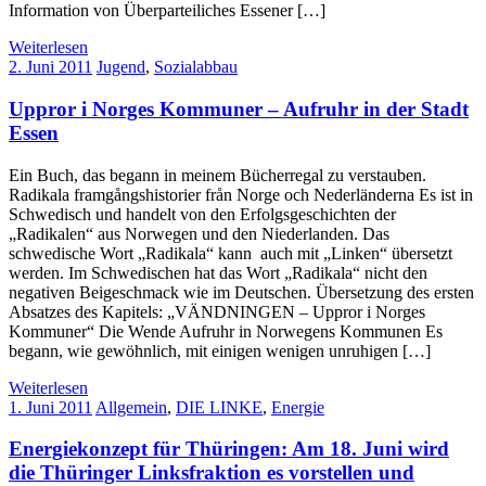
Information von Überparteiliches Essener […]
Weiterlesen
2. Juni 2011
Jugend
,
Sozialabbau
Uppror i Norges Kommuner – Aufruhr in der Stadt
Essen
Ein Buch, das begann in meinem Bücherregal zu verstauben.
Radikala framgångshistorier från Norge och Nederländerna Es ist in
Schwedisch und handelt von den Erfolgsgeschichten der
„Radikalen“ aus Norwegen und den Niederlanden. Das
schwedische Wort „Radikala“ kann auch mit „Linken“ übersetzt
werden. Im Schwedischen hat das Wort „Radikala“ nicht den
negativen Beigeschmack wie im Deutschen. Übersetzung des ersten
Absatzes des Kapitels: „VÄNDNINGEN – Uppror i Norges
Kommuner“ Die Wende Aufruhr in Norwegens Kommunen Es
begann, wie gewöhnlich, mit einigen wenigen unruhigen […]
Weiterlesen
1. Juni 2011
Allgemein
,
DIE LINKE
,
Energie
Energiekonzept für Thüringen: Am 18. Juni wird
die Thüringer Linksfraktion es vorstellen und