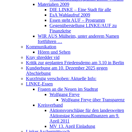
Materialien 2009
DIE LINKE – Eine Stadt für alle
EsA Wahlaufruf 2009
Essen steht AUF – Programm
Gegenüberstellung LINKE/AUF zu
Finanzkrise
WIR AUS Mülheim, unter anderem Namen
fortführen …
Kommunikation
Hören und Sehen
Kray shredder vid
Kritik zur geplanten Friedensdemo am 3.10 in Berlin
Kundgebung am 10. Dezember 2025 gegen
Abschiebung
Kurzfristig verschoben: Aktuelle Info:
LINKE-Essen
Fragen an die Neuen im Stadtrat
Wolfgang Freye
Wolfgang Freye über Transparenz
Kreisverband
Aktionsvorschläge für den landesweiten
Aktionstag Kommunalfinanzen am 9.
April 2011
MV 13. April Einladung
Linker Aschermittwoch