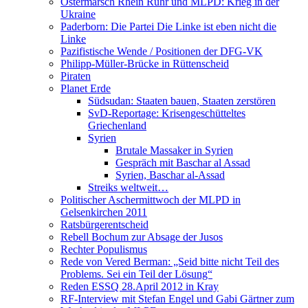
Ostermarsch Rhein Ruhr und MLPD: Krieg in der
Ukraine
Paderborn: Die Partei Die Linke ist eben nicht die
Linke
Pazifistische Wende / Positionen der DFG-VK
Philipp-Müller-Brücke in Rüttenscheid
Piraten
Planet Erde
Südsudan: Staaten bauen, Staaten zerstören
SvD-Reportage: Krisengeschütteltes
Griechenland
Syrien
Brutale Massaker in Syrien
Gespräch mit Baschar al Assad
Syrien, Baschar al-Assad
Streiks weltweit…
Politischer Aschermittwoch der MLPD in
Gelsenkirchen 2011
Ratsbürgerentscheid
Rebell Bochum zur Absage der Jusos
Rechter Populismus
Rede von Vered Berman: „Seid bitte nicht Teil des
Problems. Sei ein Teil der Lösung“
Reden ESSQ 28.April 2012 in Kray
RF-Interview mit Stefan Engel und Gabi Gärtner zum