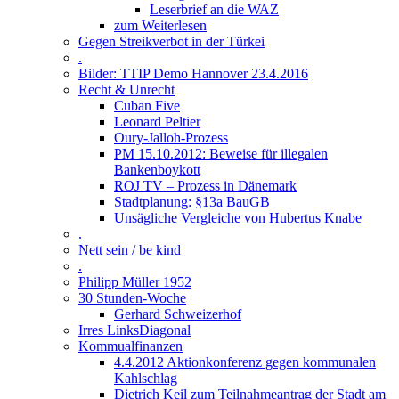
Leserbrief an die WAZ
zum Weiterlesen
Gegen Streikverbot in der Türkei
.
Bilder: TTIP Demo Hannover 23.4.2016
Recht & Unrecht
Cuban Five
Leonard Peltier
Oury-Jalloh-Prozess
PM 15.10.2012: Beweise für illegalen
Bankenboykott
ROJ TV – Prozess in Dänemark
Stadtplanung: §13a BauGB
Unsägliche Vergleiche von Hubertus Knabe
.
Nett sein / be kind
.
Philipp Müller 1952
30 Stunden-Woche
Gerhard Schweizerhof
Irres LinksDiagonal
Kommualfinanzen
4.4.2012 Aktionkonferenz gegen kommunalen
Kahlschlag
Dietrich Keil zum Teilnahmeantrag der Stadt am