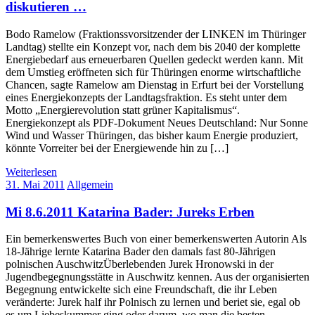
diskutieren …
Bodo Ramelow (Fraktionssvorsitzender der LINKEN im Thüringer
Landtag) stellte ein Konzept vor, nach dem bis 2040 der komplette
Energiebedarf aus erneuerbaren Quellen gedeckt werden kann. Mit
dem Umstieg eröffneten sich für Thüringen enorme wirtschaftliche
Chancen, sagte Ramelow am Dienstag in Erfurt bei der Vorstellung
eines Energiekonzepts der Landtagsfraktion. Es steht unter dem
Motto „Energierevolution statt grüner Kapitalismus“.
Energiekonzept als PDF-Dokument Neues Deutschland: Nur Sonne
Wind und Wasser Thüringen, das bisher kaum Energie produziert,
könnte Vorreiter bei der Energiewende hin zu […]
Weiterlesen
31. Mai 2011
Allgemein
Mi 8.6.2011 Katarina Bader: Jureks Erben
Ein bemerkenswertes Buch von einer bemerkenswerten Autorin Als
18-Jährige lernte Katarina Bader den damals fast 80-Jährigen
polnischen AuschwitzÜberlebenden Jurek Hronowski in der
Jugendbegegnungsstätte in Auschwitz kennen. Aus der organisierten
Begegnung entwickelte sich eine Freundschaft, die ihr Leben
veränderte: Jurek half ihr Polnisch zu lernen und beriet sie, egal ob
es um Liebeskummer ging oder darum, wo man die besten