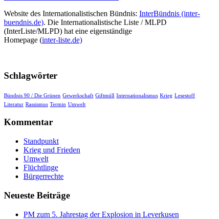
Website des Internationalistischen Bündnis:
InterBündnis (inter-
buendnis.de)
. Die Internationalistische Liste / MLPD
(InterListe/MLPD) hat eine eigenständige
Homepage (
inter-liste.de)
Schlagwörter
Bündnis 90 / Die Grünen
Gewerkschaft
Giftmüll
Internationalismus
Krieg
Lesestoff
Literatur
Rassismus
Termin
Umwelt
Kommentar
Standpunkt
Krieg und Frieden
Umwelt
Flüchtlinge
Bürgerrechte
Neueste Beiträge
PM zum 5. Jahrestag der Explosion in Leverkusen