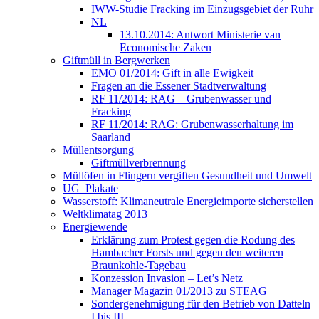
IWW-Studie Fracking im Einzugsgebiet der Ruhr
NL
13.10.2014: Antwort Ministerie van
Economische Zaken
Giftmüll in Bergwerken
EMO 01/2014: Gift in alle Ewigkeit
Fragen an die Essener Stadtverwaltung
RF 11/2014: RAG – Grubenwasser und
Fracking
RF 11/2014: RAG: Grubenwasserhaltung im
Saarland
Müllentsorgung
Giftmüllverbrennung
Müllöfen in Flingern vergiften Gesundheit und Umwelt
UG_Plakate
Wasserstoff: Klimaneutrale Energieimporte sicherstellen
Weltklimatag 2013
Energiewende
Erklärung zum Protest gegen die Rodung des
Hambacher Forsts und gegen den weiteren
Braunkohle-Tagebau
Konzession Invasion – Let’s Netz
Manager Magazin 01/2013 zu STEAG
Sondergenehmigung für den Betrieb von Datteln
I bis III