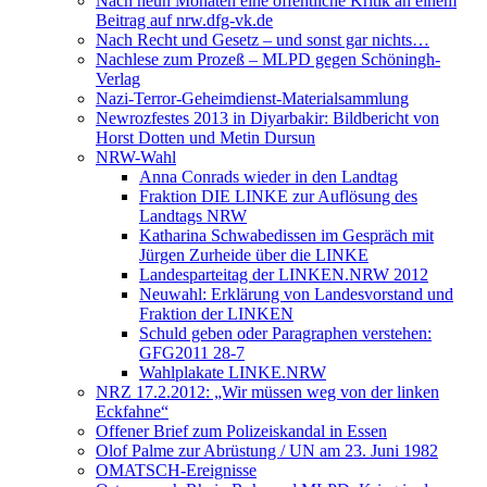
Nach neun Monaten eine öffentliche Kritik an einem
Beitrag auf nrw.dfg-vk.de
Nach Recht und Gesetz – und sonst gar nichts…
Nachlese zum Prozeß – MLPD gegen Schöningh-
Verlag
Nazi-Terror-Geheimdienst-Materialsammlung
Newrozfestes 2013 in Diyarbakir: Bildbericht von
Horst Dotten und Metin Dursun
NRW-Wahl
Anna Conrads wieder in den Landtag
Fraktion DIE LINKE zur Auflösung des
Landtags NRW
Katharina Schwabedissen im Gespräch mit
Jürgen Zurheide über die LINKE
Landesparteitag der LINKEN.NRW 2012
Neuwahl: Erklärung von Landesvorstand und
Fraktion der LINKEN
Schuld geben oder Paragraphen verstehen:
GFG2011 28-7
Wahlplakate LINKE.NRW
NRZ 17.2.2012: „Wir müssen weg von der linken
Eckfahne“
Offener Brief zum Polizeiskandal in Essen
Olof Palme zur Abrüstung / UN am 23. Juni 1982
OMATSCH-Ereignisse