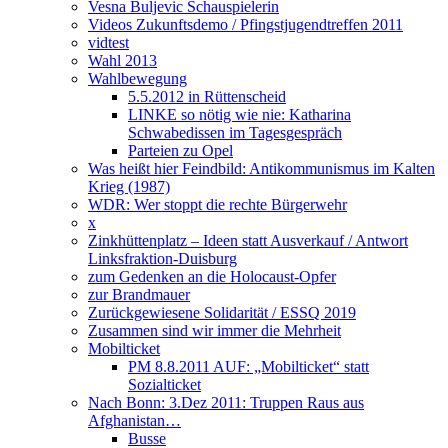
Vesna Buljevic Schauspielerin
Videos Zukunftsdemo / Pfingstjugendtreffen 2011
vidtest
Wahl 2013
Wahlbewegung
5.5.2012 in Rüttenscheid
LINKE so nötig wie nie: Katharina
Schwabedissen im Tagesgespräch
Parteien zu Opel
Was heißt hier Feindbild: Antikommunismus im Kalten
Krieg (1987)
WDR: Wer stoppt die rechte Bürgerwehr
x
Zinkhüttenplatz – Ideen statt Ausverkauf / Antwort
Linksfraktion-Duisburg
zum Gedenken an die Holocaust-Opfer
zur Brandmauer
Zurückgewiesene Solidarität / ESSQ 2019
Zusammen sind wir immer die Mehrheit
Mobilticket
PM 8.8.2011 AUF: „Mobilticket“ statt
Sozialticket
Nach Bonn: 3.Dez 2011: Truppen Raus aus
Afghanistan…
Busse