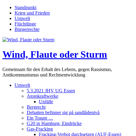
Skip
Standpunkt
to
Krieg und Frieden
content
Umwelt
Flüchtlinge
Bürgerrechte
Wind, Flaute oder Sturm
Gemeinsam für den Erhalt des Lebens, gegen Rassismus,
Antikommunismus und Rechtsentwicklung
Umwelt
5.3.2021 JHV UG Essen
Atomkraftwerke
Unfälle
Bergrecht
Debatten befinner sig på sandlådenivå
Ein Traum …
G20 in Hamburg, Eindrücke
Gas-Fracking
Fracking-Verbot durchsetzen (AUF-Essen)