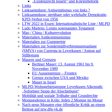
„Existenzrecht Israels“ und Kriegsrhetorik
Links
Linksammlung: Antisemitismus von links ?
Linksammlung: streitbare oder wehrhafte Demokratie,
KPD-Verbot von 1956
LTW 2022 in Essen: Internationalistische Liste / MLPD
Ludo Martens: Lenins sogenanntes Testament
Mao / China / Kulturrevolution
Materialien Antikommunismus
Materialien zur Gummertstr
Materialien zur Sondermüllverbrennungsanlage
(SMVA) von Currenta in Leverkusen / Antrag auf
Stilllegung
Mauern und Grenzen
Berliner Mauer: 13. August 1961 bis 9.
November 1989
EU Aussengrenze – Frontex
Grenze zwischen USA und Mexiko
Mauer in Israel
MLPD-Wohngebietsgruppe Leverkusen Alkenrath:
„Sofortiger Stopp der Abschiebung“
Mobilität und soziale Teilhabe sind Grundrechte
Montagsdemos in Köln: Jeden 2.Montag im Monat
Nach neun Monaten eine öffentliche Kritik an einem
Beitrag auf nrw.dfg-vk.de