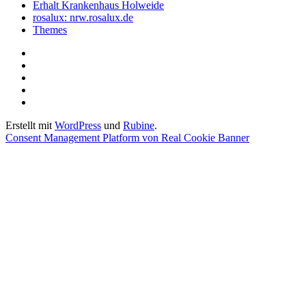
Erhalt Krankenhaus Holweide
rosalux: nrw.rosalux.de
Themes
Startseite
Datenschutzerklärung
Privatsphäre-
Einstellungen
Historie
ändern
der
Einwilligungen
Privatsphäre-
widerrufen
Erstellt mit
WordPress
und
Rubine
.
Einstellungen
Consent Management Platform von Real Cookie Banner