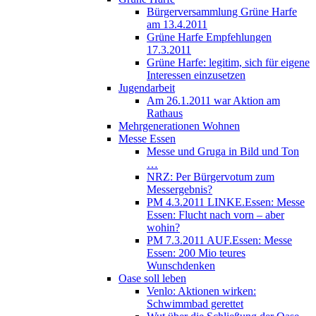
Bürgerversammlung Grüne Harfe
am 13.4.2011
Grüne Harfe Empfehlungen
17.3.2011
Grüne Harfe: legitim, sich für eigene
Interessen einzusetzen
Jugendarbeit
Am 26.1.2011 war Aktion am
Rathaus
Mehrgenerationen Wohnen
Messe Essen
Messe und Gruga in Bild und Ton
…
NRZ: Per Bürgervotum zum
Messergebnis?
PM 4.3.2011 LINKE.Essen: Messe
Essen: Flucht nach vorn – aber
wohin?
PM 7.3.2011 AUF.Essen: Messe
Essen: 200 Mio teures
Wunschdenken
Oase soll leben
Venlo: Aktionen wirken:
Schwimmbad gerettet