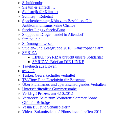
Schuldenuhr
Sie tun es einfach …
Skolstrejk för Klimatet
Sonntag – Ruhetag
Spackenberatung Köln zum Beschluss: Gib
Antikommunismus keine Chance
Steeler Jungs / Steele-Bunt
Stoppt den Drogenhandel in Altendorf
Streitkultur
Strömungsunwesen
Studien- und Lesegruppe 2016: Katastrophenalarm
SYRIZA
LINKE: SYRIZA braucht unsere Solidarität
SYRIZA’s Brief an DIE LINKE
Tagebuch aus Libyen
testvid2
Türkei: Gewerkschafter verhaftet
TV-Tipp: Eine Detektivin für Botswana
Über Pluralismus und „parteischädigendes Verhalten“
Unterschriftenliste Gummertstraße
Verklagt! Prozess am 4.10.2012
Versteckte Seite zum Vorhören: Sommer Sonne
Giftmüll Beiträge
Vesna Buljevic Schauspielerin
Videos Zukunftsdemo / Pfingstjugendtreffen 2011