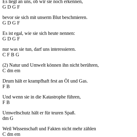
Es liegt an uns, ob wir sie noch erkennen,
G D G F
bevor sie sich mit unserm Blut beschmieren.
G D G F
Es ist egal, wie sie sich heute nennen:
G D G F
nur was sie tun, darf uns interessieren.
C F B G
(2) Natur und Umwelt können ihn nicht berühren,
C dm em
Drum hält er krampfhaft fest an Öl und Gas.
F B
Und wenn sie in die Katastrophe führen,
F B
Umweltschutz hält er für teuren Spaß.
dm G
Weil Wissenschaft und Fakten nicht mehr zählen
C dm em