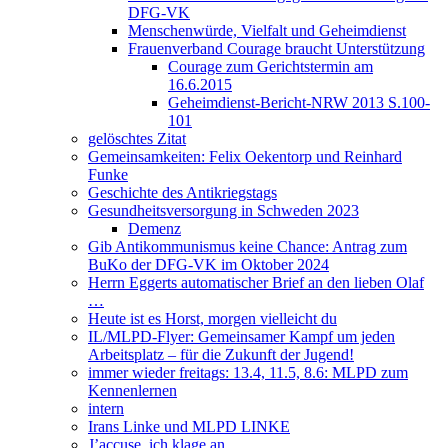
DFG-VK
Menschenwürde, Vielfalt und Geheimdienst
Frauenverband Courage braucht Unterstützung
Courage zum Gerichtstermin am
16.6.2015
Geheimdienst-Bericht-NRW 2013 S.100-
101
gelöschtes Zitat
Gemeinsamkeiten: Felix Oekentorp und Reinhard
Funke
Geschichte des Antikriegstags
Gesundheitsversorgung in Schweden 2023
Demenz
Gib Antikommunismus keine Chance: Antrag zum
BuKo der DFG-VK im Oktober 2024
Herrn Eggerts automatischer Brief an den lieben Olaf
…
Heute ist es Horst, morgen vielleicht du
IL/MLPD-Flyer: Gemeinsamer Kampf um jeden
Arbeitsplatz – für die Zukunft der Jugend!
immer wieder freitags: 13.4, 11.5, 8.6: MLPD zum
Kennenlernen
intern
Irans Linke und MLPD LINKE
J’accuse, ich klage an