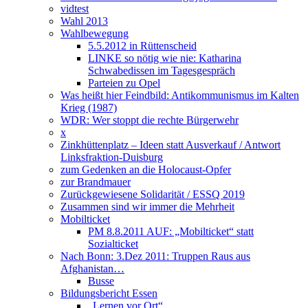
vidtest
Wahl 2013
Wahlbewegung
5.5.2012 in Rüttenscheid
LINKE so nötig wie nie: Katharina
Schwabedissen im Tagesgespräch
Parteien zu Opel
Was heißt hier Feindbild: Antikommunismus im Kalten
Krieg (1987)
WDR: Wer stoppt die rechte Bürgerwehr
x
Zinkhüttenplatz – Ideen statt Ausverkauf / Antwort
Linksfraktion-Duisburg
zum Gedenken an die Holocaust-Opfer
zur Brandmauer
Zurückgewiesene Solidarität / ESSQ 2019
Zusammen sind wir immer die Mehrheit
Mobilticket
PM 8.8.2011 AUF: „Mobilticket“ statt
Sozialticket
Nach Bonn: 3.Dez 2011: Truppen Raus aus
Afghanistan…
Busse
Bildungsbericht Essen
„Lernen vor Ort“