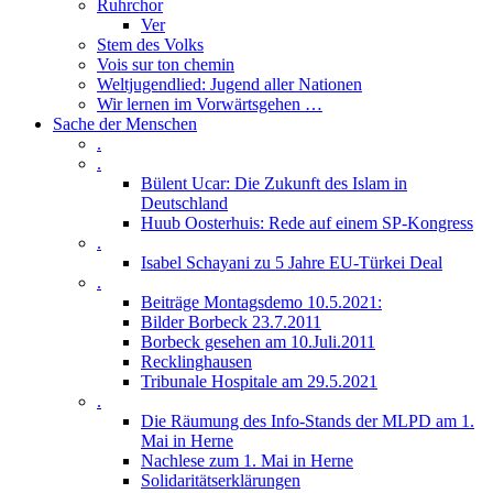
Ruhrchor
Ver
Stem des Volks
Vois sur ton chemin
Weltjugendlied: Jugend aller Nationen
Wir lernen im Vorwärtsgehen …
Sache der Menschen
.
.
Bülent Ucar: Die Zukunft des Islam in
Deutschland
Huub Oosterhuis: Rede auf einem SP-Kongress
.
Isabel Schayani zu 5 Jahre EU-Türkei Deal
.
Beiträge Montagsdemo 10.5.2021:
Bilder Borbeck 23.7.2011
Borbeck gesehen am 10.Juli.2011
Recklinghausen
Tribunale Hospitale am 29.5.2021
.
Die Räumung des Info-Stands der MLPD am 1.
Mai in Herne
Nachlese zum 1. Mai in Herne
Solidaritätserklärungen