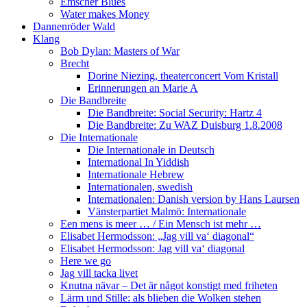
Emscher Blues
Water makes Money
Dannenröder Wald
Klang
Bob Dylan: Masters of War
Brecht
Dorine Niezing, theaterconcert Vom Kristall
Erinnerungen an Marie A
Die Bandbreite
Die Bandbreite: Social Security: Hartz 4
Die Bandbreite: Zu WAZ Duisburg 1.8.2008
Die Internationale
Die Internationale in Deutsch
International In Yiddish
Internationale Hebrew
Internationalen, swedish
Internationalen: Danish version by Hans Laursen
Vänsterpartiet Malmö: Internationale
Een mens is meer … / Ein Mensch ist mehr …
Elisabet Hermodsson: „Jag vill va‘ diagonal“
Elisabet Hermodsson: Jag vill va‘ diagonal
Here we go
Jag vill tacka livet
Knutna nävar – Det är något konstigt med friheten
Lärm und Stille: als blieben die Wolken stehen