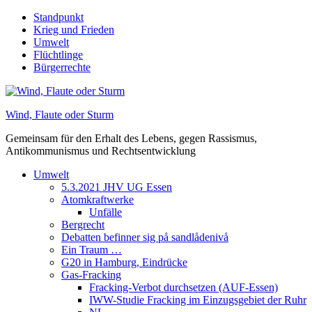
Skip
Standpunkt
to
Krieg und Frieden
content
Umwelt
Flüchtlinge
Bürgerrechte
Wind, Flaute oder Sturm
Gemeinsam für den Erhalt des Lebens, gegen Rassismus,
Antikommunismus und Rechtsentwicklung
Umwelt
5.3.2021 JHV UG Essen
Atomkraftwerke
Unfälle
Bergrecht
Debatten befinner sig på sandlådenivå
Ein Traum …
G20 in Hamburg, Eindrücke
Gas-Fracking
Fracking-Verbot durchsetzen (AUF-Essen)
IWW-Studie Fracking im Einzugsgebiet der Ruhr