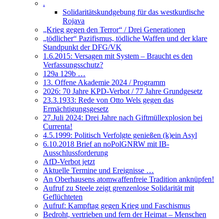
.
Solidaritätskundgebung für das westkurdische
Rojava
„Krieg gegen den Terror“ / Drei Generationen
„tödlicher“ Pazifismus, tödliche Waffen und der klare
Standpunkt der DFG/VK
1.6.2015: Versagen mit System – Braucht es den
Verfassungsschutz?
129a 129b …
13. Offene Akademie 2024 / Programm
2026: 70 Jahre KPD-Verbot / 77 Jahre Grundgesetz
23.3.1933: Rede von Otto Wels gegen das
Ermächtigungsgesetz
27.Juli 2024: Drei Jahre nach Giftmüllexplosion bei
Currenta!
4.5.1999: Politisch Verfolgte genießen (k)ein Asyl
6.10.2018 Brief an noPolGNRW mit IB-
Ausschlussforderung
AfD-Verbot jetzt
Aktuelle Termine und Ereignisse …
An Oberhausens atomwaffenfreie Tradition anknüpfen!
Aufruf zu Steele zeigt grenzenlose Solidarität mit
Geflüchteten
Aufruf: Kampftag gegen Krieg und Faschismus
Bedroht, vertrieben und fern der Heimat – Menschen