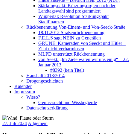
Haushaltsrede – Dietrich Keil, 2012 (AUF)
Stärkungspakt: Kürzungsorgien nach der
Landtagswahl sind programmiert
Wuppertal: Resolution Stärkungspakt
Stadtfinanzen
Rückbenennung Von-Einem- und Von-Seeck-Straße
18.11.2012 Straßenrückbenennung
F.E.L.S sagt NEIN zu Generälen
GRÜNE: Kameraden von Seeckt und Hitler –
Zitat nicht verharmlosen
MLPD unterstützt Rückbenennung
von Seekt: „Im Ziele waren wir uns einig“ – 22.
Januar 2013
#8392 (kein Titel)
Haushalt 2013/2014
Drogengeschichten
Kalender
Impressum
Wieso?
Genusssucht und Wissbegierde
Datenschutzerklärung
27. Juli 2024
Allgemein