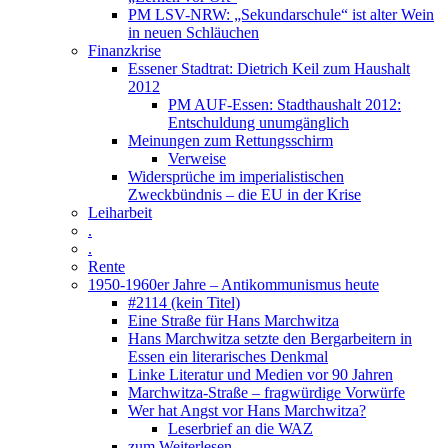
PM LSV-NRW: „Sekundarschule“ ist alter Wein
in neuen Schläuchen
Finanzkrise
Essener Stadtrat: Dietrich Keil zum Haushalt
2012
PM AUF-Essen: Stadthaushalt 2012:
Entschuldung unumgänglich
Meinungen zum Rettungsschirm
Verweise
Widersprüche im imperialistischen
Zweckbündnis – die EU in der Krise
Leiharbeit
.
.
Rente
1950-1960er Jahre – Antikommunismus heute
#2114 (kein Titel)
Eine Straße für Hans Marchwitza
Hans Marchwitza setzte den Bergarbeitern in
Essen ein literarisches Denkmal
Linke Literatur und Medien vor 90 Jahren
Marchwitza-Straße – fragwürdige Vorwürfe
Wer hat Angst vor Hans Marchwitza?
Leserbrief an die WAZ
zum Weiterlesen