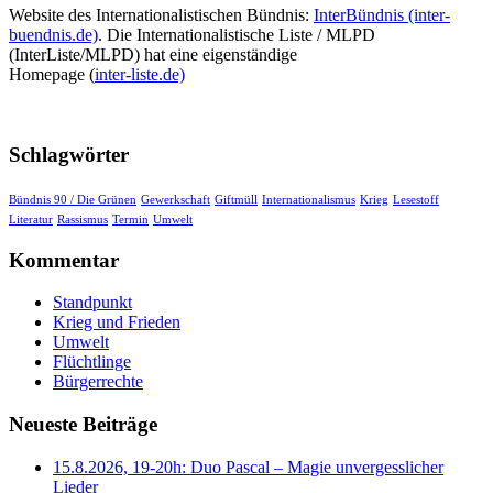
Website des Internationalistischen Bündnis:
InterBündnis (inter-
buendnis.de)
. Die Internationalistische Liste / MLPD
(InterListe/MLPD) hat eine eigenständige
Homepage (
inter-liste.de)
Schlagwörter
Bündnis 90 / Die Grünen
Gewerkschaft
Giftmüll
Internationalismus
Krieg
Lesestoff
Literatur
Rassismus
Termin
Umwelt
Kommentar
Standpunkt
Krieg und Frieden
Umwelt
Flüchtlinge
Bürgerrechte
Neueste Beiträge
15.8.2026, 19-20h: Duo Pascal – Magie unvergesslicher
Lieder