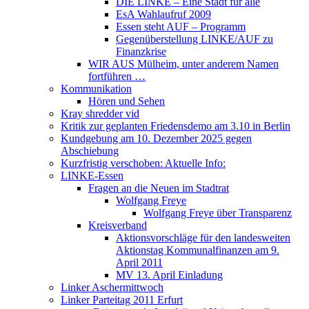
DIE LINKE – Eine Stadt für alle
EsA Wahlaufruf 2009
Essen steht AUF – Programm
Gegenüberstellung LINKE/AUF zu
Finanzkrise
WIR AUS Mülheim, unter anderem Namen
fortführen …
Kommunikation
Hören und Sehen
Kray shredder vid
Kritik zur geplanten Friedensdemo am 3.10 in Berlin
Kundgebung am 10. Dezember 2025 gegen
Abschiebung
Kurzfristig verschoben: Aktuelle Info:
LINKE-Essen
Fragen an die Neuen im Stadtrat
Wolfgang Freye
Wolfgang Freye über Transparenz
Kreisverband
Aktionsvorschläge für den landesweiten
Aktionstag Kommunalfinanzen am 9.
April 2011
MV 13. April Einladung
Linker Aschermittwoch
Linker Parteitag 2011 Erfurt