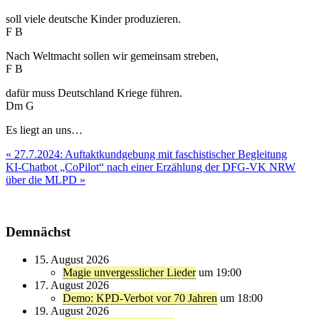
soll viele deutsche Kinder produzieren.
F B
Nach Weltmacht sollen wir gemeinsam streben,
F B
dafür muss Deutschland Kriege führen.
Dm G
Es liegt an uns…
Beitragsnavigation
« 27.7.2024: Auftaktkundgebung mit faschistischer Begleitung
KI-Chatbot „CoPilot“ nach einer Erzählung der DFG-VK NRW
über die MLPD »
Demnächst
15. August 2026
Magie unvergesslicher Lieder
um 19:00
17. August 2026
Demo: KPD-Verbot vor 70 Jahren
um 18:00
19. August 2026