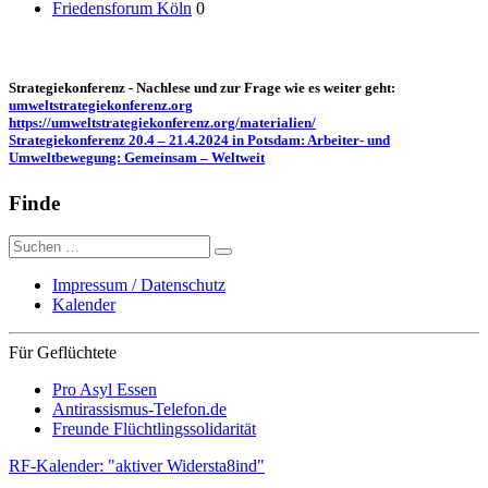
Friedensforum Köln
0
Strategiekonferenz - Nachlese und zur Frage wie es weiter geht:
umweltstrategiekonferenz.org
https://umweltstrategiekonferenz.org/materialien/
Strategiekonferenz 20.4 – 21.4.2024 in Potsdam: Arbeiter- und
Umweltbewegung: Gemeinsam – Weltweit
Finde
Suche
nach:
Impressum / Datenschutz
Kalender
Für Geflüchtete
Pro Asyl Essen
Antirassismus-Telefon.de
Freunde Flüchtlingssolidarität
RF-Kalender: "aktiver Widersta8ind"