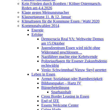
Kein Frieden durch Bomben / Kölner Ostermarsch-
Reden am 4.4.2026
Klage gegen Meinungsmacher
Klausurtagung 11. & 12. Januar
Klimafragen für die Kommune Essen / Wahl 2020
Kommunalwahlen 2014
Energie
Erfolge
Democracia Real YA: Weltweite Demos
am 15.Oktober
Jugendzentrum Essen wird nicht ohne
Widerstand geschlossen…
Naziführer machte eine Kehrtwende
Polizeiauflagen für Essener Zukunftsdemo
rechtwidrig
Venlo: Schwimmbad Nieuw Steyl gerettet
Leben in Essen
Armut: Sozialstaat oder Barmherzigkeit
Bildungspaket – Hartz IV
Bürgerbeteiligung
Sparhaushalt
Cross Border Leasing in Essen
End of JZE
Essens Welcome Center
Grüne Harfe