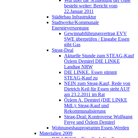
Wut über die Schließung der Oase
besteht weiter: Bericht vom
22.Januar 2011
Städtebau Infrastruktur
Stadtwerke/Kommunale
Energieversorgung
Gewinnabführungsvertrag EVV
SWE überprüfen / Eingabe Essen
gibt Gas
Steag-Deal
Aktuelle Stunde zum STEAG-Kauf
Özlem Demirel DIE LINKE
Landtag NRW
DIE LINKE. Essen stimmt
STEAG-Kauf zu
NEIN zum Steag-Kauf, Rede von
Dietrich Keil für Essen steht AUF
am 23.2.2011 im Rat
Özlem A. Demirel (DIE LINKE
MdL): Steag-Kauf und
Rekommunalisierung
Steag-Deal: Kontroverse Wolfgang
Freye und Özlem Demirel
Wohnungsbauprogramm Essen-Werden
Materialien 2009