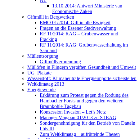
NL
13.10.2014: Antwort Ministerie van
Economische Zaken
Giftmüll in Bergwerken
EMO 01/2014: Gift in alle Ewigkeit
Fragen an die Essener Stadtverwaltung
RF 11/2014: RAG – Grubenwasser und
Fracking
RF 11/2014: RAG: Grubenwasserhaltung im
Saarland
Müllentsorgung
Giftmüllverbrennung
Müllöfen in Flingern vergiften Gesundheit und Umwelt
UG_Plakate
Wasserstoff: Klimaneutrale Energieimporte sicherstellen
Weltklimatag 2013
Energiewende
Erklärung zum Protest gegen die Rodung des
Hambacher Forsts und gegen den weiteren
Braunkohle-Tagebau
Konzession Invasion – Let’s Netz
Manager Magazin 01/2013 zu STEAG
Sondergenehmigung für den Betrieb von Datteln
I bis III
Zum Weltklimatag – aufrüttelnde Thesen