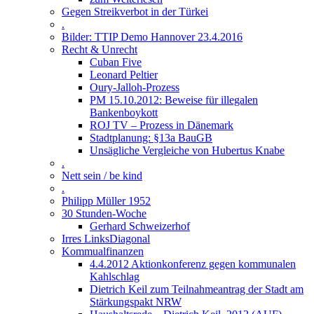
Gegen Streikverbot in der Türkei
.
Bilder: TTIP Demo Hannover 23.4.2016
Recht & Unrecht
Cuban Five
Leonard Peltier
Oury-Jalloh-Prozess
PM 15.10.2012: Beweise für illegalen
Bankenboykott
ROJ TV – Prozess in Dänemark
Stadtplanung: §13a BauGB
Unsägliche Vergleiche von Hubertus Knabe
.
Nett sein / be kind
.
Philipp Müller 1952
30 Stunden-Woche
Gerhard Schweizerhof
Irres LinksDiagonal
Kommualfinanzen
4.4.2012 Aktionkonferenz gegen kommunalen
Kahlschlag
Dietrich Keil zum Teilnahmeantrag der Stadt am
Stärkungspakt NRW