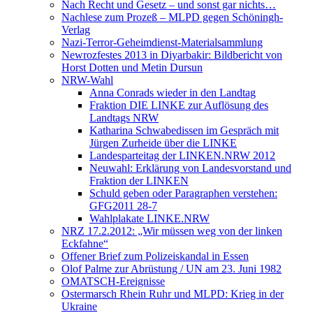
Nach Recht und Gesetz – und sonst gar nichts…
Nachlese zum Prozeß – MLPD gegen Schöningh-
Verlag
Nazi-Terror-Geheimdienst-Materialsammlung
Newrozfestes 2013 in Diyarbakir: Bildbericht von
Horst Dotten und Metin Dursun
NRW-Wahl
Anna Conrads wieder in den Landtag
Fraktion DIE LINKE zur Auflösung des
Landtags NRW
Katharina Schwabedissen im Gespräch mit
Jürgen Zurheide über die LINKE
Landesparteitag der LINKEN.NRW 2012
Neuwahl: Erklärung von Landesvorstand und
Fraktion der LINKEN
Schuld geben oder Paragraphen verstehen:
GFG2011 28-7
Wahlplakate LINKE.NRW
NRZ 17.2.2012: „Wir müssen weg von der linken
Eckfahne“
Offener Brief zum Polizeiskandal in Essen
Olof Palme zur Abrüstung / UN am 23. Juni 1982
OMATSCH-Ereignisse
Ostermarsch Rhein Ruhr und MLPD: Krieg in der
Ukraine