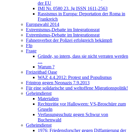
der EU
IMI Nr. 0580 23. Jg ISSN 1611-2563
Rassismus in Europa: Deportation der Roma in
Frankreich
Europawahl 2014
Extremismus-Debatte im Integrationsrat
Extremismus-Debatte im Integrationsrat
Fahnenverbot der Polizei erfolgreich bekämpft
Ffp
Frage
Gründe, so intern, dass sie nicht verraten werden
…
Warum ?
Freizeitbad Oase
WAZ 4.4.2012: Protest und Populismus
Frintrop gegen Neonazis 7.9.2013
Für eine solidarische und weltoffene Migrationspolitik!
Geheimdienst
Materialien
Rechtzeitig vor Halloween: VS-Broschüre zum
Gruseln
Verfassungsschutz gegen Schwur von
Buchenwald
Geheimdienst
1976: Friedensforscher gegen Diffamierung der