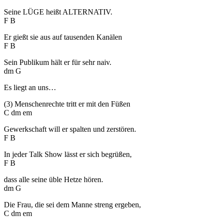
Seine LÜGE heißt ALTERNATIV.
F B
Er gießt sie aus auf tausenden Kanälen
F B
Sein Publikum hält er für sehr naiv.
dm G
Es liegt an uns…
(3) Menschenrechte tritt er mit den Füßen
C dm em
Gewerkschaft will er spalten und zerstören.
F B
In jeder Talk Show lässt er sich begrüßen,
F B
dass alle seine üble Hetze hören.
dm G
Die Frau, die sei dem Manne streng ergeben,
C dm em