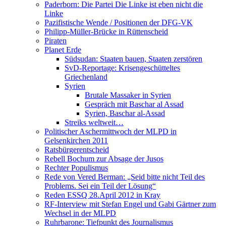
Paderborn: Die Partei Die Linke ist eben nicht die
Linke
Pazifistische Wende / Positionen der DFG-VK
Philipp-Müller-Brücke in Rüttenscheid
Piraten
Planet Erde
Südsudan: Staaten bauen, Staaten zerstören
SvD-Reportage: Krisengeschütteltes
Griechenland
Syrien
Brutale Massaker in Syrien
Gespräch mit Baschar al Assad
Syrien, Baschar al-Assad
Streiks weltweit…
Politischer Aschermittwoch der MLPD in
Gelsenkirchen 2011
Ratsbürgerentscheid
Rebell Bochum zur Absage der Jusos
Rechter Populismus
Rede von Vered Berman: „Seid bitte nicht Teil des
Problems. Sei ein Teil der Lösung“
Reden ESSQ 28.April 2012 in Kray
RF-Interview mit Stefan Engel und Gabi Gärtner zum
Wechsel in der MLPD
Ruhrbarone: Tiefpunkt des Journalismus