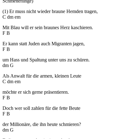
Schmetterlinge)
(1) Er muss nicht wieder braune Hemden tragen,
C dm em
Mit Blau will er sein braunes Herz kaschieren.
F B
Er kann statt Juden auch Migranten jagen,
F B
um Hass und Spaltung unter uns zu schüren.
dm G
Als Anwalt für die armen, kleinen Leute
C dm em
möchte er sich gerne präsentieren.
F B
Doch wer soll zahlen für die fette Beute
F B
der Millionäre, die ihn heute schmieren?
dm G