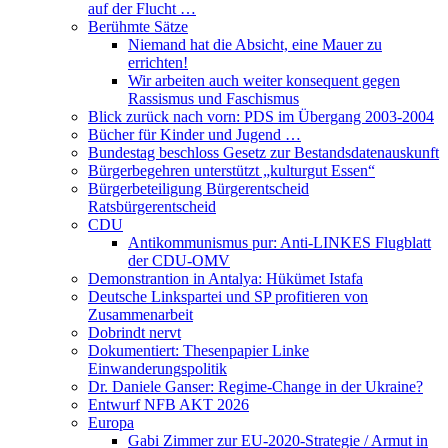
auf der Flucht …
Berühmte Sätze
Niemand hat die Absicht, eine Mauer zu
errichten!
Wir arbeiten auch weiter konsequent gegen
Rassismus und Faschismus
Blick zurück nach vorn: PDS im Übergang 2003-2004
Bücher für Kinder und Jugend …
Bundestag beschloss Gesetz zur Bestandsdatenauskunft
Bürgerbegehren unterstützt „kulturgut Essen“
Bürgerbeteiligung Bürgerentscheid
Ratsbürgerentscheid
CDU
Antikommunismus pur: Anti-LINKES Flugblatt
der CDU-OMV
Demonstrantion in Antalya: Hükümet Istafa
Deutsche Linkspartei und SP profitieren von
Zusammenarbeit
Dobrindt nervt
Dokumentiert: Thesenpapier Linke
Einwanderungspolitik
Dr. Daniele Ganser: Regime-Change in der Ukraine?
Entwurf NFB AKT 2026
Europa
Gabi Zimmer zur EU-2020-Strategie / Armut in