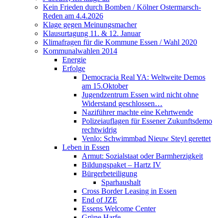
Kein Frieden durch Bomben / Kölner Ostermarsch-
Reden am 4.4.2026
Klage gegen Meinungsmacher
Klausurtagung 11. & 12. Januar
Klimafragen für die Kommune Essen / Wahl 2020
Kommunalwahlen 2014
Energie
Erfolge
Democracia Real YA: Weltweite Demos
am 15.Oktober
Jugendzentrum Essen wird nicht ohne
Widerstand geschlossen…
Naziführer machte eine Kehrtwende
Polizeiauflagen für Essener Zukunftsdemo
rechtwidrig
Venlo: Schwimmbad Nieuw Steyl gerettet
Leben in Essen
Armut: Sozialstaat oder Barmherzigkeit
Bildungspaket – Hartz IV
Bürgerbeteiligung
Sparhaushalt
Cross Border Leasing in Essen
End of JZE
Essens Welcome Center
Grüne Harfe