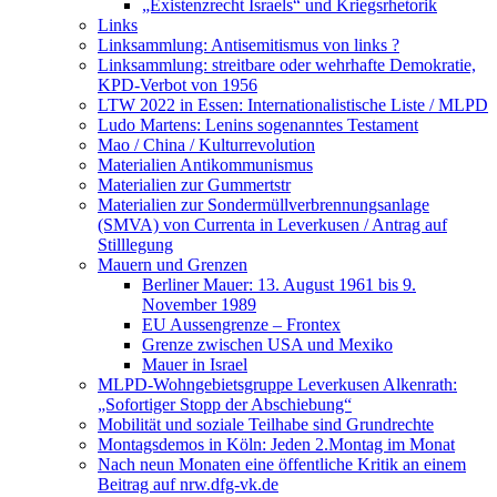
„Existenzrecht Israels“ und Kriegsrhetorik
Links
Linksammlung: Antisemitismus von links ?
Linksammlung: streitbare oder wehrhafte Demokratie,
KPD-Verbot von 1956
LTW 2022 in Essen: Internationalistische Liste / MLPD
Ludo Martens: Lenins sogenanntes Testament
Mao / China / Kulturrevolution
Materialien Antikommunismus
Materialien zur Gummertstr
Materialien zur Sondermüllverbrennungsanlage
(SMVA) von Currenta in Leverkusen / Antrag auf
Stilllegung
Mauern und Grenzen
Berliner Mauer: 13. August 1961 bis 9.
November 1989
EU Aussengrenze – Frontex
Grenze zwischen USA und Mexiko
Mauer in Israel
MLPD-Wohngebietsgruppe Leverkusen Alkenrath:
„Sofortiger Stopp der Abschiebung“
Mobilität und soziale Teilhabe sind Grundrechte
Montagsdemos in Köln: Jeden 2.Montag im Monat
Nach neun Monaten eine öffentliche Kritik an einem
Beitrag auf nrw.dfg-vk.de