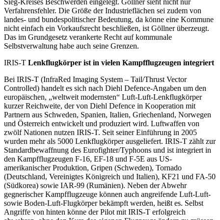
Sieg-Kreises Beschwerden eingelegt. Göllner sieht nicht nur
Verfahrensfehler. Die Größe der Industrieflächen sei zudem von
landes- und bundespolitischer Bedeutung, da könne eine Kommune
nicht einfach ein Vorkaufsrecht beschließen, ist Göllner überzeugt.
Das im Grundgesetz verankerte Recht auf kommunale
Selbstverwaltung habe auch seine Grenzen.
IRIS-T
Lenkflugkörper ist in vielen Kampfflugzeugen integriert
Bei IRIS-T (InfraRed Imaging System – Tail/Thrust Vector
Controlled) handelt es sich nach Diehl Defence-Angaben um den
europäischen, „weltweit modernsten“ Luft-Luft-Lenkflugkörper
kurzer Reichweite, der von Diehl Defence in Kooperation mit
Partnern aus Schweden, Spanien, Italien, Griechenland, Norwegen
und Österreich entwickelt und produziert wird. Luftwaffen von
zwölf Nationen nutzen IRIS-T. Seit seiner Einführung in 2005
wurden mehr als 5000 Lenkflugkörper ausgeliefert. IRIS-T zählt zur
Standardbewaffnung des Eurofighter/Typhoons und ist integriert in
den Kampfflugzeugen F-16, EF-18 und F-5E aus US-
amerikanischer Produktion, Gripen (Schweden), Tornado
(Deutschland, Vereinigtes Königreich und Italien), KF21 und FA-50
(Südkorea) sowie IAR-99 (Rumänien). Neben der Abwehr
gegnerischer Kampfflugzeuge können auch angreifende Luft-Luft-
sowie Boden-Luft-Flugkörper bekämpft werden, heißt es. Selbst
Angriffe von hinten könne der Pilot mit IRIS-T erfolgreich