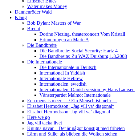
Emscher Blues
Water makes Money
Dannenröder Wald
Klang
Bob Dylan: Masters of War
Brecht
Dorine Niezing, theaterconcert Vom Kristall
Erinnerungen an Marie A
Die Bandbreite
Die Bandbreite: Social Security: Hartz 4
Die Bandbreite: Zu WAZ Duisburg 1.8.2008
Die Internationale
Die Internationale in Deutsch
International In Yiddish
Internationale Hebrew
Internationalen, swedish
Internationalen: Danish version by Hans Laursen
Vänsterpartiet Malmö: Internationale
Een mens is meer … / Ein Mensch ist mehr …
Elisabet Hermodsson: „Jag vill va‘ diagonal“
Elisabet Hermodsson: Jag vill va‘ diagonal
Here we go
Jag vill tacka livet
Knutna nävar – Det är något konstigt med friheten
Lärm und Stille: als blieben die Wolken stehen