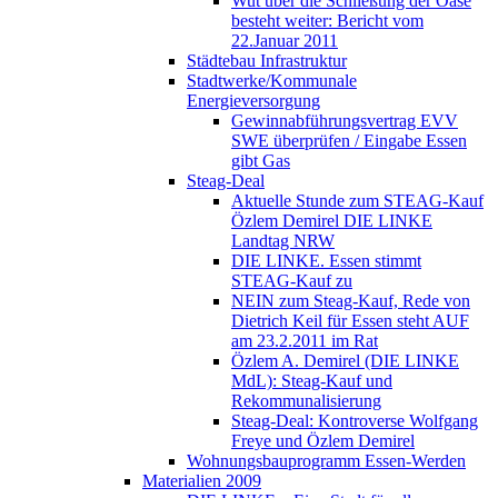
Wut über die Schließung der Oase
besteht weiter: Bericht vom
22.Januar 2011
Städtebau Infrastruktur
Stadtwerke/Kommunale
Energieversorgung
Gewinnabführungsvertrag EVV
SWE überprüfen / Eingabe Essen
gibt Gas
Steag-Deal
Aktuelle Stunde zum STEAG-Kauf
Özlem Demirel DIE LINKE
Landtag NRW
DIE LINKE. Essen stimmt
STEAG-Kauf zu
NEIN zum Steag-Kauf, Rede von
Dietrich Keil für Essen steht AUF
am 23.2.2011 im Rat
Özlem A. Demirel (DIE LINKE
MdL): Steag-Kauf und
Rekommunalisierung
Steag-Deal: Kontroverse Wolfgang
Freye und Özlem Demirel
Wohnungsbauprogramm Essen-Werden
Materialien 2009