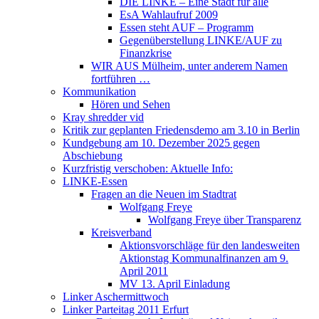
DIE LINKE – Eine Stadt für alle
EsA Wahlaufruf 2009
Essen steht AUF – Programm
Gegenüberstellung LINKE/AUF zu
Finanzkrise
WIR AUS Mülheim, unter anderem Namen
fortführen …
Kommunikation
Hören und Sehen
Kray shredder vid
Kritik zur geplanten Friedensdemo am 3.10 in Berlin
Kundgebung am 10. Dezember 2025 gegen
Abschiebung
Kurzfristig verschoben: Aktuelle Info:
LINKE-Essen
Fragen an die Neuen im Stadtrat
Wolfgang Freye
Wolfgang Freye über Transparenz
Kreisverband
Aktionsvorschläge für den landesweiten
Aktionstag Kommunalfinanzen am 9.
April 2011
MV 13. April Einladung
Linker Aschermittwoch
Linker Parteitag 2011 Erfurt