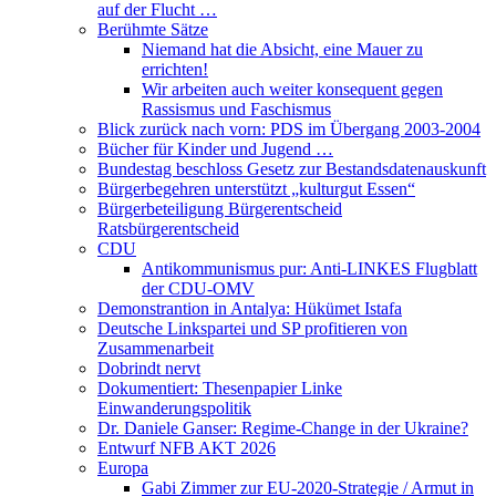
auf der Flucht …
Berühmte Sätze
Niemand hat die Absicht, eine Mauer zu
errichten!
Wir arbeiten auch weiter konsequent gegen
Rassismus und Faschismus
Blick zurück nach vorn: PDS im Übergang 2003-2004
Bücher für Kinder und Jugend …
Bundestag beschloss Gesetz zur Bestandsdatenauskunft
Bürgerbegehren unterstützt „kulturgut Essen“
Bürgerbeteiligung Bürgerentscheid
Ratsbürgerentscheid
CDU
Antikommunismus pur: Anti-LINKES Flugblatt
der CDU-OMV
Demonstrantion in Antalya: Hükümet Istafa
Deutsche Linkspartei und SP profitieren von
Zusammenarbeit
Dobrindt nervt
Dokumentiert: Thesenpapier Linke
Einwanderungspolitik
Dr. Daniele Ganser: Regime-Change in der Ukraine?
Entwurf NFB AKT 2026
Europa
Gabi Zimmer zur EU-2020-Strategie / Armut in