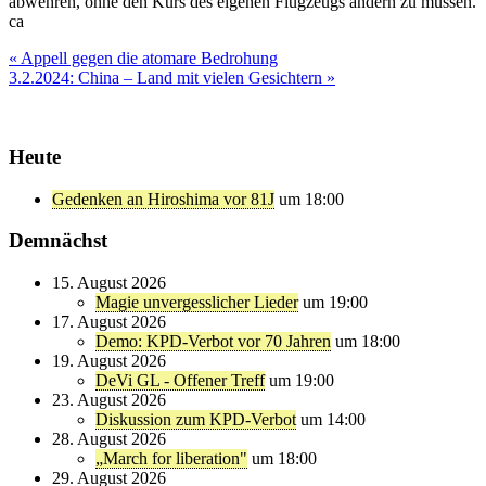
abwehren, ohne den Kurs des eigenen Flugzeugs ändern zu müssen.
ca
Beitragsnavigation
« Appell gegen die atomare Bedrohung
3.2.2024: China – Land mit vielen Gesichtern »
Heute
Gedenken an Hiroshima vor 81J
um 18:00
Demnächst
15. August 2026
Magie unvergesslicher Lieder
um 19:00
17. August 2026
Demo: KPD-Verbot vor 70 Jahren
um 18:00
19. August 2026
DeVi GL - Offener Treff
um 19:00
23. August 2026
Diskussion zum KPD-Verbot
um 14:00
28. August 2026
„March for liberation"
um 18:00
29. August 2026