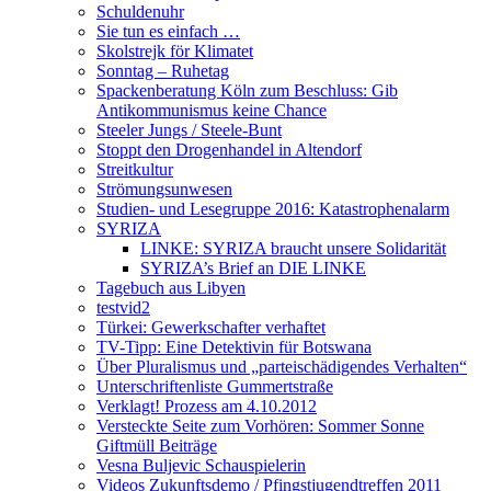
Schuldenuhr
Sie tun es einfach …
Skolstrejk för Klimatet
Sonntag – Ruhetag
Spackenberatung Köln zum Beschluss: Gib
Antikommunismus keine Chance
Steeler Jungs / Steele-Bunt
Stoppt den Drogenhandel in Altendorf
Streitkultur
Strömungsunwesen
Studien- und Lesegruppe 2016: Katastrophenalarm
SYRIZA
LINKE: SYRIZA braucht unsere Solidarität
SYRIZA’s Brief an DIE LINKE
Tagebuch aus Libyen
testvid2
Türkei: Gewerkschafter verhaftet
TV-Tipp: Eine Detektivin für Botswana
Über Pluralismus und „parteischädigendes Verhalten“
Unterschriftenliste Gummertstraße
Verklagt! Prozess am 4.10.2012
Versteckte Seite zum Vorhören: Sommer Sonne
Giftmüll Beiträge
Vesna Buljevic Schauspielerin
Videos Zukunftsdemo / Pfingstjugendtreffen 2011