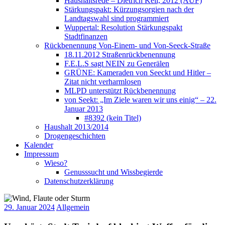
Haushaltsrede – Dietrich Keil, 2012 (AUF)
Stärkungspakt: Kürzungsorgien nach der
Landtagswahl sind programmiert
Wuppertal: Resolution Stärkungspakt
Stadtfinanzen
Rückbenennung Von-Einem- und Von-Seeck-Straße
18.11.2012 Straßenrückbenennung
F.E.L.S sagt NEIN zu Generälen
GRÜNE: Kameraden von Seeckt und Hitler –
Zitat nicht verharmlosen
MLPD unterstützt Rückbenennung
von Seekt: „Im Ziele waren wir uns einig“ – 22.
Januar 2013
#8392 (kein Titel)
Haushalt 2013/2014
Drogengeschichten
Kalender
Impressum
Wieso?
Genusssucht und Wissbegierde
Datenschutzerklärung
29. Januar 2024
Allgemein