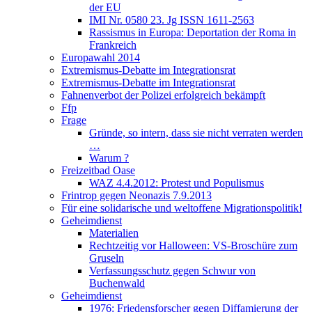
der EU
IMI Nr. 0580 23. Jg ISSN 1611-2563
Rassismus in Europa: Deportation der Roma in
Frankreich
Europawahl 2014
Extremismus-Debatte im Integrationsrat
Extremismus-Debatte im Integrationsrat
Fahnenverbot der Polizei erfolgreich bekämpft
Ffp
Frage
Gründe, so intern, dass sie nicht verraten werden
…
Warum ?
Freizeitbad Oase
WAZ 4.4.2012: Protest und Populismus
Frintrop gegen Neonazis 7.9.2013
Für eine solidarische und weltoffene Migrationspolitik!
Geheimdienst
Materialien
Rechtzeitig vor Halloween: VS-Broschüre zum
Gruseln
Verfassungsschutz gegen Schwur von
Buchenwald
Geheimdienst
1976: Friedensforscher gegen Diffamierung der