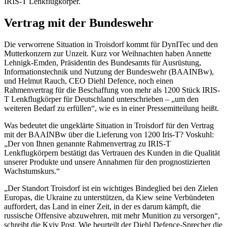
IRIS-T Lenkflugkörper.
Vertrag mit der Bundeswehr
Die verworrene Situation in Troisdorf kommt für DynITec und den
Mutterkonzern zur Unzeit. Kurz vor Weihnachten haben Annette
Lehnigk-Emden, Präsidentin des Bundesamts für Ausrüstung,
Informationstechnik und Nutzung der Bundeswehr (BAAINBw),
und Helmut Rauch, CEO Diehl Defence, noch einen
Rahmenvertrag für die Beschaffung von mehr als 1200 Stück IRIS-
T Lenkflugkörper für Deutschland unterschrieben – „um den
weiteren Bedarf zu erfüllen“, wie es in einer Pressemitteilung heißt.
Was bedeutet die ungeklärte Situation in Troisdorf für den Vertrag
mit der BAAINBw über die Lieferung von 1200 Iris-T? Voskuhl:
„Der von Ihnen genannte Rahmenvertrag zu IRIS-T
Lenkflugkörpern bestätigt das Vertrauen des Kunden in die Qualität
unserer Produkte und unsere Annahmen für den prognostizierten
Wachstumskurs.“
„Der Standort Troisdorf ist ein wichtiges Bindeglied bei den Zielen
Europas, die Ukraine zu unterstützen, da Kiew seine Verbündeten
auffordert, das Land in einer Zeit, in der es darum kämpft, die
russische Offensive abzuwehren, mit mehr Munition zu versorgen“,
schreibt die Kyiv Post. Wie beurteilt der Diehl Defence-Sprecher die