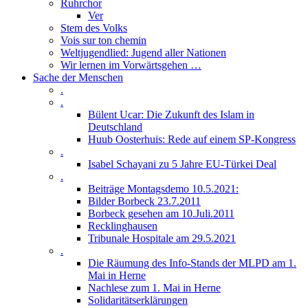
Ruhrchor
Ver
Stem des Volks
Vois sur ton chemin
Weltjugendlied: Jugend aller Nationen
Wir lernen im Vorwärtsgehen …
Sache der Menschen
.
.
Bülent Ucar: Die Zukunft des Islam in
Deutschland
Huub Oosterhuis: Rede auf einem SP-Kongress
.
Isabel Schayani zu 5 Jahre EU-Türkei Deal
.
Beiträge Montagsdemo 10.5.2021:
Bilder Borbeck 23.7.2011
Borbeck gesehen am 10.Juli.2011
Recklinghausen
Tribunale Hospitale am 29.5.2021
.
Die Räumung des Info-Stands der MLPD am 1.
Mai in Herne
Nachlese zum 1. Mai in Herne
Solidaritätserklärungen