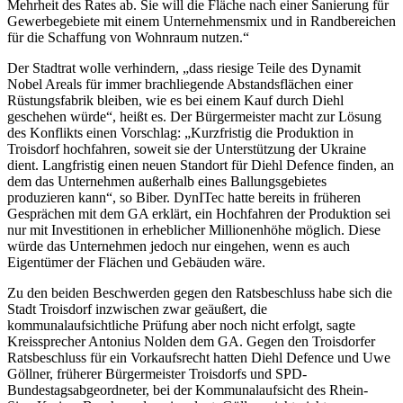
Mehrheit des Rates ab. Sie will die Fläche nach einer Sanierung für
Gewerbegebiete mit einem Unternehmensmix und in Randbereichen
für die Schaffung von Wohnraum nutzen.“
Der Stadtrat wolle verhindern, „dass riesige Teile des Dynamit
Nobel Areals für immer brachliegende Abstandsflächen einer
Rüstungsfabrik bleiben, wie es bei einem Kauf durch Diehl
geschehen würde“, heißt es. Der Bürgermeister macht zur Lösung
des Konflikts einen Vorschlag: „Kurzfristig die Produktion in
Troisdorf hochfahren, soweit sie der Unterstützung der Ukraine
dient. Langfristig einen neuen Standort für Diehl Defence finden, an
dem das Unternehmen außerhalb eines Ballungsgebietes
produzieren kann“, so Biber. DynITec hatte bereits in früheren
Gesprächen mit dem GA erklärt, ein Hochfahren der Produktion sei
nur mit Investitionen in erheblicher Millionenhöhe möglich. Diese
würde das Unternehmen jedoch nur eingehen, wenn es auch
Eigentümer der Flächen und Gebäuden wäre.
Zu den beiden Beschwerden gegen den Ratsbeschluss habe sich die
Stadt Troisdorf inzwischen zwar geäußert, die
kommunalaufsichtliche Prüfung aber noch nicht erfolgt, sagte
Kreissprecher Antonius Nolden dem GA. Gegen den Troisdorfer
Ratsbeschluss für ein Vorkaufsrecht hatten Diehl Defence und Uwe
Göllner, früherer Bürgermeister Troisdorfs und SPD-
Bundestagsabgeordneter, bei der Kommunalaufsicht des Rhein-