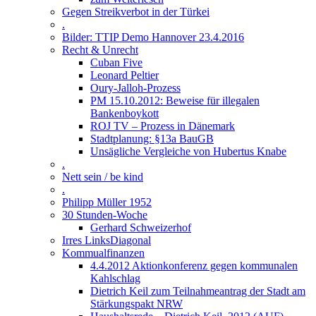
Gegen Streikverbot in der Türkei
.
Bilder: TTIP Demo Hannover 23.4.2016
Recht & Unrecht
Cuban Five
Leonard Peltier
Oury-Jalloh-Prozess
PM 15.10.2012: Beweise für illegalen
Bankenboykott
ROJ TV – Prozess in Dänemark
Stadtplanung: §13a BauGB
Unsägliche Vergleiche von Hubertus Knabe
.
Nett sein / be kind
.
Philipp Müller 1952
30 Stunden-Woche
Gerhard Schweizerhof
Irres LinksDiagonal
Kommualfinanzen
4.4.2012 Aktionkonferenz gegen kommunalen
Kahlschlag
Dietrich Keil zum Teilnahmeantrag der Stadt am
Stärkungspakt NRW