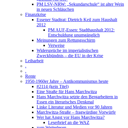
PM LSV-NRW: „Sekundarschule“ ist alter Wein
in neuen Schläuchen
Finanzkrise
Essener Stadtrat: Dietrich Keil zum Haushalt
2012
PM AUF-Essen: Stadthaushalt 2012:
Entschuldung unumgänglich
Meinungen zum Rettungsschirm
Verweise
Widersprüche im imperialistischen
Zweckbündnis – die EU in der Krise
Leiharbeit
.
.
Rente
1950-1960er Jahre – Antikommunismus heute
#2114 (kein Titel)
Eine Straße für Hans Marchwitza
Hans Marchwitza setzte den Bergarbeitern in
Essen ein literarisches Denkmal
Linke Literatur und Medien vor 90 Jahren
Marchwitza-Straße – fragwürdige Vorwürfe
Wer hat Angst vor Hans Marchwitza?
Leserbrief an die WAZ
zum Weiterlesen