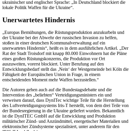
ukrainischer und englischer Sprache: „In Deutschland blockiert die
lokale Politik Waffen für die Ukraine“.
Unerwartetes Hindernis
„Europas Bemühungen, die Rüstungsproduktion anzukurbeln und
der Ukraine bei der Abwehr der russischen Invasion zu helfen,
stoßen in einer deutschen Kommunalverwaltung auf ein
unerwartetes Hindernis“, heißt es in dem ausführlichen Artikel. „Der
Rat der Stadt Troisdorf mit knapp 80.000 Einwohnern hat die Pläne
eines großen Rüstungskonzerns, die Produktion vor Ort
auszuweiten, vorerst blockiert. Unter Berufung auf den
Entwicklungsbedarf stellt das ‚Nein‘ der Westgemeinde bei Köln die
Fähigkeit der Europäischen Union in Frage, in einem
entscheidenden Moment mehr Waffen herzustellen.“
Die Autoren gehen auch auf die Bundestagsdebatte und die
Intervention des „beliebten“ Verteidigungsministers ein und
verweisen darauf, dass DynITec wichtige Teile für die Herstellung
des Luftverteidigungssystems Iris-T herstellt, von dem drei Teile von
der Bundesregierung in die Ukraine geliefert wurden. Bekanntlich
ist die DynITEC GmbH auf die Entwicklung und Produktion
militärischer Zünd- und Anzündmittel, energetischer Materialien und
elektronischer Zündsysteme spezialisiert, unter anderem für den