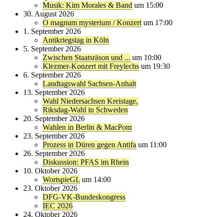
Musik: Kim Morales & Band
um 15:00
30. August 2026
O magnum mysterium / Konzert
um 17:00
1. September 2026
Antikriegstag in Köln
5. September 2026
Zwischen Staatsräson und ...
um 10:00
Klezmer-Konzert mit Freylechs
um 19:30
6. September 2026
Landtagswahl Sachsen-Anhalt
13. September 2026
Wahl Niedersachsen Kreistage,
Riksdag-Wahl in Schweden
20. September 2026
Wahlen in Berlin & MacPom
23. September 2026
Prozess in Düren gegen Antifa
um 11:00
26. September 2026
Diskussion: PFAS im Rhein
10. Oktober 2026
WortspieGL
um 14:00
23. Oktober 2026
DFG-VK-Bundeskongress
IEC 2026
24. Oktober 2026