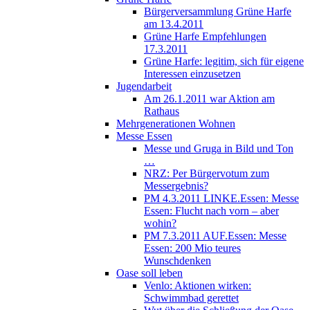
Bürgerversammlung Grüne Harfe
am 13.4.2011
Grüne Harfe Empfehlungen
17.3.2011
Grüne Harfe: legitim, sich für eigene
Interessen einzusetzen
Jugendarbeit
Am 26.1.2011 war Aktion am
Rathaus
Mehrgenerationen Wohnen
Messe Essen
Messe und Gruga in Bild und Ton
…
NRZ: Per Bürgervotum zum
Messergebnis?
PM 4.3.2011 LINKE.Essen: Messe
Essen: Flucht nach vorn – aber
wohin?
PM 7.3.2011 AUF.Essen: Messe
Essen: 200 Mio teures
Wunschdenken
Oase soll leben
Venlo: Aktionen wirken:
Schwimmbad gerettet