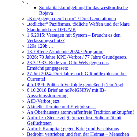
.
Solidaritätskundgebung für das westkurdische
Rojava
„Krieg gegen den Terror“ / Drei Generationen
„tödlicher“ Pazifismus, tödliche Waffen und der klare
Standpunkt der DFG/VK
1.6.2015: Versagen mit System – Braucht es den
Verfassungsschutz?
129a 129b …
13. Offene Akademie 2024 / Programm
2026: 70 Jahre KPD-Verbot / 77 Jahre Grundgesetz
23.3.1933: Rede von Otto Wels gegen das
Ermächtigungsgesetz
27.Juli 2024: Drei Jahre nach Giftmüllexplosion bei
Currenta!
4.5.1999: Politisch Verfolgte genießen (k)ein Asyl
6.10.2018 Brief an noPolGNRW mit IB-
Ausschlussforderung
AfD-Verbot jetzt
Aktuelle Termine und Ereignisse …
An Oberhausens atomwaffenfreie Tradition anknüpfen!
Aufruf zu Steele zeigt grenzenlose Solidarität mit
Geflüchteten
Aufruf: Kampftag gegen Krieg und Faschismus
Bedroht, vertrieben und fern der Heimat – Menschen