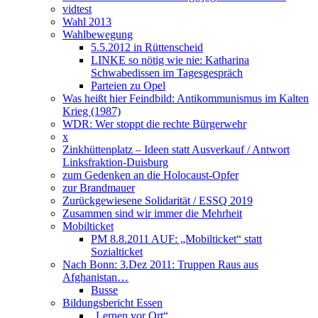
vidtest
Wahl 2013
Wahlbewegung
5.5.2012 in Rüttenscheid
LINKE so nötig wie nie: Katharina
Schwabedissen im Tagesgespräch
Parteien zu Opel
Was heißt hier Feindbild: Antikommunismus im Kalten
Krieg (1987)
WDR: Wer stoppt die rechte Bürgerwehr
x
Zinkhüttenplatz – Ideen statt Ausverkauf / Antwort
Linksfraktion-Duisburg
zum Gedenken an die Holocaust-Opfer
zur Brandmauer
Zurückgewiesene Solidarität / ESSQ 2019
Zusammen sind wir immer die Mehrheit
Mobilticket
PM 8.8.2011 AUF: „Mobilticket“ statt
Sozialticket
Nach Bonn: 3.Dez 2011: Truppen Raus aus
Afghanistan…
Busse
Bildungsbericht Essen
„Lernen vor Ort“