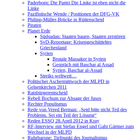
Paderborn: Die Partei Die Linke ist eben nicht die
Linke
Pazifistische Wende / Positionen der DFG-VK
Philipp-Müller-Brücke in Rüttenscheid
Piraten
Planet Erde
Südsudan: Staaten bauen, Staaten zerstören
SvD-Reportage: Krisengeschütteltes
Griechenland
Syrien
Brutale Massaker in Syrien
Gespräch mit Baschar al Assad
Syrien, Baschar al-Assad
Streiks weltweit…
Politischer Aschermittwoch der MLPD in
Gelsenkirchen 2011
Ratsbürgerentscheid
Rebell Bochum zur Absage der Jusos
Rechter Populismus
Rede von Vered Berman: „Seid bitte nicht Teil des
Problems. Sei ein Teil der Lösung“
Reden ESSQ 28.April 2012 in Kray
RF-Interview mit Stefan Engel und Gabi Gärtner zum
Wechsel in der MLPD
Ruhrbarone: Tiefpunkt des Journalismus