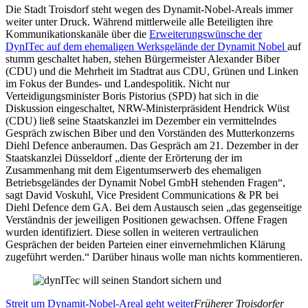
Die Stadt Troisdorf steht wegen des Dynamit-Nobel-Areals immer
weiter unter Druck. Während mittlerweile alle Beteiligten ihre
Kommunikationskanäle über die
Erweiterungswünsche der
DynITec auf dem ehemaligen Werksgelände der Dynamit Nobel
auf
stumm geschaltet haben, stehen Bürgermeister Alexander Biber
(CDU) und die Mehrheit im Stadtrat aus CDU, Grünen und Linken
im Fokus der Bundes- und Landespolitik. Nicht nur
Verteidigungsminister Boris Pistorius (SPD) hat sich in die
Diskussion eingeschaltet, NRW-Ministerpräsident Hendrick Wüst
(CDU) ließ seine Staatskanzlei im Dezember ein vermittelndes
Gespräch zwischen Biber und den Vorständen des Mutterkonzerns
Diehl Defence anberaumen. Das Gespräch am 21. Dezember in der
Staatskanzlei Düsseldorf „diente der Erörterung der im
Zusammenhang mit dem Eigentumserwerb des ehemaligen
Betriebsgeländes der Dynamit Nobel GmbH stehenden Fragen“,
sagt David Voskuhl, Vice President Communications & PR bei
Diehl Defence dem GA. Bei dem Austausch seien „das gegenseitige
Verständnis der jeweiligen Positionen gewachsen. Offene Fragen
wurden identifiziert. Diese sollen in weiteren vertraulichen
Gesprächen der beiden Parteien einer einvernehmlichen Klärung
zugeführt werden.“ Darüber hinaus wolle man nichts kommentieren.
Streit um Dynamit-Nobel-Areal geht weiter
Früherer Troisdorfer