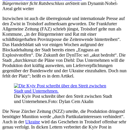
Bürgermeister ficht Ratsbeschluss an
Streit um Dynamit-Nobel-
Areal geht weiter
Inzwischen ist auch die überregionale und internationale Presse auf
den Zwist in Troisdorf aufmerksam geworden. Die Frankfurter
Allgemeine Zeitung (FAZ) schrieb jüngst, Troisdorf gelte nun als
Kommune, „in der Bürgermeister und Rat mit einer
schildbürgerhaften Provinzposse die Zeitenwende hintertreiben“.
Das Handelsblatt sah vor einigen Wochen aufgrund der
Blockadehaltung der Stadt bereits einen „Engpass an
Explosivstoffen“. Die Zukunft der DynITec sei „akut bedroht“. Die
Stadt „durchkreuzt die Pläne von Diehl: Das Unternehmen will die
Produktion dort kräftig ausweiten, um Lieferverpflichtungen
gegenüber der Bundeswehr und der Ukraine einzuhalten. Doch nun
fehlt der Platz“; heißt es in dem Artikel.
Die Kyiv Post schreibt über den Streit zwischen Stadt
und Unternehmen.Foto: Dylan Cem Akalin
Die Neue Zürcher Zeitung (NZZ) urteilte, die Produktion dringend
benötigter Munition werde „durch Partikularinteressen verhindert“.
Auch in der
Ukraine
wird das Geschehen in Troisdorf offenbar sehr
genau verfolgt. In dicken Lettern verbreitet die Kyiv Post in