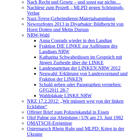
Nach Recht und Gesetz – und sonst gar nichts…
Nachlese zum Prozeß – MLPD gegen Schöningh-
Verlag
Nazi-Terror-Geheimdienst-Materialsammlung
Newrozfestes 2013 in Diyarbakir: Bildbericht von
Horst Dotten und Metin Dursun
NRW-Wahl
Anna Conrads wieder in den Landtag
Fraktion DIE LINKE zur Auflösung des
Landtags NRW
Katharina Schwabedissen im Gespräch mit
Jürgen Zurheide über die LINKE
Landesparteitag der LINKEN.NRW 2012
Neuwahl: Erklärung von Landesvorstand und
Fraktion der LINKEN
Schuld geben oder Paragraphen verstehen:
GFG2011 28-7
Wahlplakate LINKE.NRW
NRZ 17.2.2012: „Wir müssen weg von der linken
Eckfahne“
Offener Brief zum Polizeiskandal in Essen
Olof Palme zur Abrüstung / UN am 23. Juni 1982
OMATSCH-Ereignisse
Ostermarsch Rhein Ruhr und MLPD: Krieg in der
Ukraine