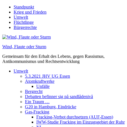
Skip
Standpunkt
to
Krieg und Frieden
content
Umwelt
Flüchtlinge
Bürgerrechte
Wind, Flaute oder Sturm
Gemeinsam für den Erhalt des Lebens, gegen Rassismus,
Antikommunismus und Rechtsentwicklung
Umwelt
5.3.2021 JHV UG Essen
Atomkraftwerke
Unfälle
Bergrecht
Debatten befinner sig på sandlådenivå
Ein Traum …
G20 in Hamburg, Eindrücke
Gas-Fracking
Fracking-Verbot durchsetzen (AUF-Essen)
IWW-Studie Fracking im Einzugsgebiet der Ruhr