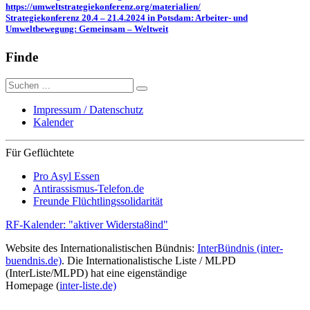
https://umweltstrategiekonferenz.org/materialien/
Strategiekonferenz 20.4 – 21.4.2024 in Potsdam: Arbeiter- und
Umweltbewegung: Gemeinsam – Weltweit
Finde
Suche
nach:
Impressum / Datenschutz
Kalender
Für Geflüchtete
Pro Asyl Essen
Antirassismus-Telefon.de
Freunde Flüchtlingssolidarität
RF-Kalender: "aktiver Widersta8ind"
Website des Internationalistischen Bündnis:
InterBündnis (inter-
buendnis.de)
. Die Internationalistische Liste / MLPD
(InterListe/MLPD) hat eine eigenständige
Homepage (
inter-liste.de)