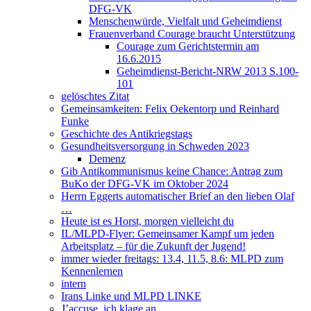
DFG-VK
Menschenwürde, Vielfalt und Geheimdienst
Frauenverband Courage braucht Unterstützung
Courage zum Gerichtstermin am
16.6.2015
Geheimdienst-Bericht-NRW 2013 S.100-
101
gelöschtes Zitat
Gemeinsamkeiten: Felix Oekentorp und Reinhard
Funke
Geschichte des Antikriegstags
Gesundheitsversorgung in Schweden 2023
Demenz
Gib Antikommunismus keine Chance: Antrag zum
BuKo der DFG-VK im Oktober 2024
Herrn Eggerts automatischer Brief an den lieben Olaf
…
Heute ist es Horst, morgen vielleicht du
IL/MLPD-Flyer: Gemeinsamer Kampf um jeden
Arbeitsplatz – für die Zukunft der Jugend!
immer wieder freitags: 13.4, 11.5, 8.6: MLPD zum
Kennenlernen
intern
Irans Linke und MLPD LINKE
J’accuse, ich klage an