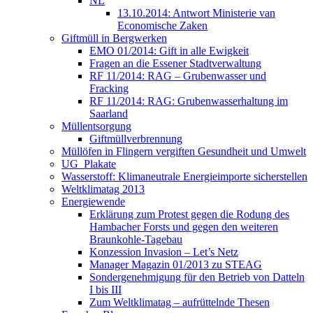
NL
13.10.2014: Antwort Ministerie van
Economische Zaken
Giftmüll in Bergwerken
EMO 01/2014: Gift in alle Ewigkeit
Fragen an die Essener Stadtverwaltung
RF 11/2014: RAG – Grubenwasser und
Fracking
RF 11/2014: RAG: Grubenwasserhaltung im
Saarland
Müllentsorgung
Giftmüllverbrennung
Müllöfen in Flingern vergiften Gesundheit und Umwelt
UG_Plakate
Wasserstoff: Klimaneutrale Energieimporte sicherstellen
Weltklimatag 2013
Energiewende
Erklärung zum Protest gegen die Rodung des
Hambacher Forsts und gegen den weiteren
Braunkohle-Tagebau
Konzession Invasion – Let’s Netz
Manager Magazin 01/2013 zu STEAG
Sondergenehmigung für den Betrieb von Datteln
I bis III
Zum Weltklimatag – aufrüttelnde Thesen