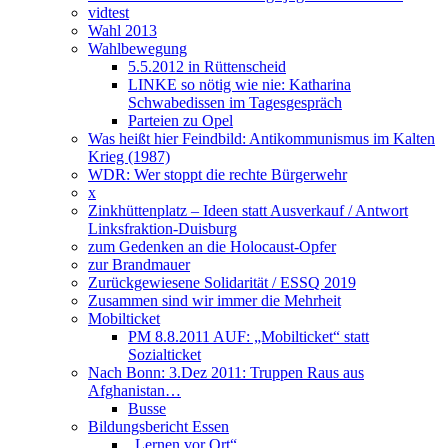
vidtest
Wahl 2013
Wahlbewegung
5.5.2012 in Rüttenscheid
LINKE so nötig wie nie: Katharina
Schwabedissen im Tagesgespräch
Parteien zu Opel
Was heißt hier Feindbild: Antikommunismus im Kalten
Krieg (1987)
WDR: Wer stoppt die rechte Bürgerwehr
x
Zinkhüttenplatz – Ideen statt Ausverkauf / Antwort
Linksfraktion-Duisburg
zum Gedenken an die Holocaust-Opfer
zur Brandmauer
Zurückgewiesene Solidarität / ESSQ 2019
Zusammen sind wir immer die Mehrheit
Mobilticket
PM 8.8.2011 AUF: „Mobilticket“ statt
Sozialticket
Nach Bonn: 3.Dez 2011: Truppen Raus aus
Afghanistan…
Busse
Bildungsbericht Essen
„Lernen vor Ort“