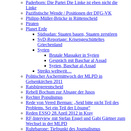
Paderborn: Die Partei Die Linke ist eben nicht die
Linke
Pazifistische Wende / Positionen der DFG-VK
Philipp-Müller-Brücke in Rüttenscheid
Piraten
Planet Erde
Südsudan: Staaten bauen, Staaten zerstören
SvD-Reportage: Krisengeschütteltes
Griechenland
Syrien
Brutale Massaker in Syrien
Gespräch mit Baschar al Assad
Syrien, Baschar al-Assad
Streiks weltweit…
Politischer Aschermittwoch der MLPD in
Gelsenkirchen 2011
Ratsbürgerentscheid
Rebell Bochum zur Absage der Jusos
Rechter Populismus
Rede von Vered Berman: „Seid bitte nicht Teil des
Problems. Sei ein Teil der Lösung“
Reden ESSQ 28.April 2012 in Kray
RF-Interview mit Stefan Engel und Gabi Gärtner zum
Wechsel in der MLPD
Ruhrbarone: Tiefpunkt des Journalismus