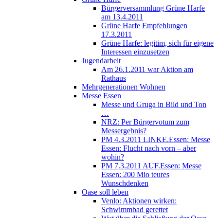
Bürgerversammlung Grüne Harfe
am 13.4.2011
Grüne Harfe Empfehlungen
17.3.2011
Grüne Harfe: legitim, sich für eigene
Interessen einzusetzen
Jugendarbeit
Am 26.1.2011 war Aktion am
Rathaus
Mehrgenerationen Wohnen
Messe Essen
Messe und Gruga in Bild und Ton
…
NRZ: Per Bürgervotum zum
Messergebnis?
PM 4.3.2011 LINKE.Essen: Messe
Essen: Flucht nach vorn – aber
wohin?
PM 7.3.2011 AUF.Essen: Messe
Essen: 200 Mio teures
Wunschdenken
Oase soll leben
Venlo: Aktionen wirken:
Schwimmbad gerettet