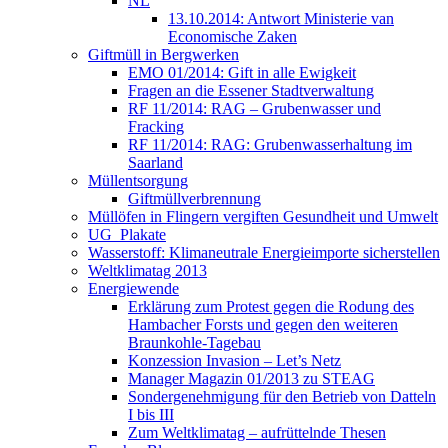
NL
13.10.2014: Antwort Ministerie van
Economische Zaken
Giftmüll in Bergwerken
EMO 01/2014: Gift in alle Ewigkeit
Fragen an die Essener Stadtverwaltung
RF 11/2014: RAG – Grubenwasser und
Fracking
RF 11/2014: RAG: Grubenwasserhaltung im
Saarland
Müllentsorgung
Giftmüllverbrennung
Müllöfen in Flingern vergiften Gesundheit und Umwelt
UG_Plakate
Wasserstoff: Klimaneutrale Energieimporte sicherstellen
Weltklimatag 2013
Energiewende
Erklärung zum Protest gegen die Rodung des
Hambacher Forsts und gegen den weiteren
Braunkohle-Tagebau
Konzession Invasion – Let’s Netz
Manager Magazin 01/2013 zu STEAG
Sondergenehmigung für den Betrieb von Datteln
I bis III
Zum Weltklimatag – aufrüttelnde Thesen