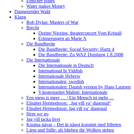
Emscher Blues
Water makes Money
Dannenröder Wald
Klang
Bob Dylan: Masters of War
Brecht
Dorine Niezing, theaterconcert Vom Kristall
Erinnerungen an Marie A
Die Bandbreite
Die Bandbreite: Social Security: Hartz 4
Die Bandbreite: Zu WAZ Duisburg 1.8.2008
Die Internationale
Die Internationale in Deutsch
International In Yiddish
Internationale Hebrew
Internationalen, swedish
Internationalen: Danish version by Hans Laursen
Vänsterpartiet Malmö: Internationale
Een mens is meer … / Ein Mensch ist mehr …
Elisabet Hermodsson: „Jag vill va‘ diagonal“
Elisabet Hermodsson: Jag vill va‘ diagonal
Here we go
Jag vill tacka livet
Knutna nävar – Det är något konstigt med friheten
Lärm und Stille: als blieben die Wolken stehen