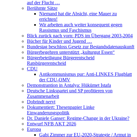
auf der Flucht …
Berühmte Sätze
Niemand hat die Absicht, eine Mauer zu
errichten!
Wir arbeiten auch weiter konsequent gegen
Rassismus und Faschismus
Blick zurück nach vorn: PDS im Übergang 2003-2004
Bücher für Kinder und Jugend …
Bundestag beschloss Gesetz zur Bestandsdatenauskunft
Bürgerbegehren unterstützt „kulturgut Essen“
Bürgerbeteiligung Bürgerentscheid
Ratsbürgerentscheid
CDU
Antikommunismus pur: Anti-LINKES Flugblatt
der CDU-OMV
Demonstrantion in Antalya: Hükümet Istafa
Deutsche Linkspartei und SP profitieren von
Zusammenarbeit
Dobrindt nervt
Dokumentiert: Thesenpapier Linke
Einwanderungspolitik
Dr. Daniele Ganser: Regime-Change in der Ukraine?
Entwurf NFB AKT 2026
Europa
Gabi Zimmer zur EU-2020-Strategie / Armut in