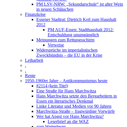
PM LSV-NRW: „Sekundarschule“ ist alter Wein
in neuen Schläuchen
Finanzkrise
Essener Stadtrat: Dietrich Keil zum Haushalt
2012
PM AUF-Essen: Stadthaushalt 2012:
Entschuldung unumgänglich
Meinungen zum Rettungsschirm
Verweise
Widersprüche im imperialistischen
Zweckbündnis – die EU in der Krise
Leiharbeit
.
.
Rente
1950-1960er Jahre – Antikommunismus heute
#2114 (kein Titel)
Eine Straße für Hans Marchwitza
Hans Marchwitza setzte den Bergarbeitern in
Essen ein literarisches Denkmal
Linke Literatur und Medien vor 90 Jahren
Marchwitza-Straße – fragwürdige Vorwürfe
Wer hat Angst vor Hans Marchwitza?
Leserbrief an die WAZ
zum Weiterlesen