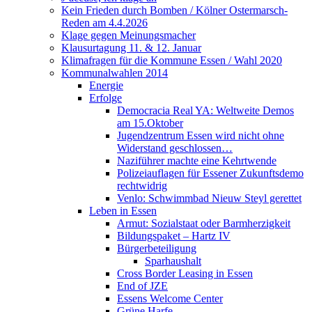
Kein Frieden durch Bomben / Kölner Ostermarsch-
Reden am 4.4.2026
Klage gegen Meinungsmacher
Klausurtagung 11. & 12. Januar
Klimafragen für die Kommune Essen / Wahl 2020
Kommunalwahlen 2014
Energie
Erfolge
Democracia Real YA: Weltweite Demos
am 15.Oktober
Jugendzentrum Essen wird nicht ohne
Widerstand geschlossen…
Naziführer machte eine Kehrtwende
Polizeiauflagen für Essener Zukunftsdemo
rechtwidrig
Venlo: Schwimmbad Nieuw Steyl gerettet
Leben in Essen
Armut: Sozialstaat oder Barmherzigkeit
Bildungspaket – Hartz IV
Bürgerbeteiligung
Sparhaushalt
Cross Border Leasing in Essen
End of JZE
Essens Welcome Center
Grüne Harfe