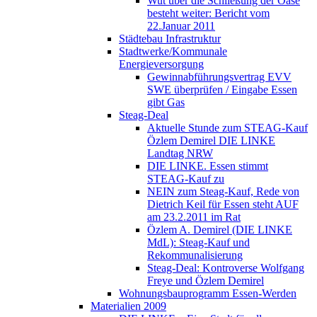
Wut über die Schließung der Oase
besteht weiter: Bericht vom
22.Januar 2011
Städtebau Infrastruktur
Stadtwerke/Kommunale
Energieversorgung
Gewinnabführungsvertrag EVV
SWE überprüfen / Eingabe Essen
gibt Gas
Steag-Deal
Aktuelle Stunde zum STEAG-Kauf
Özlem Demirel DIE LINKE
Landtag NRW
DIE LINKE. Essen stimmt
STEAG-Kauf zu
NEIN zum Steag-Kauf, Rede von
Dietrich Keil für Essen steht AUF
am 23.2.2011 im Rat
Özlem A. Demirel (DIE LINKE
MdL): Steag-Kauf und
Rekommunalisierung
Steag-Deal: Kontroverse Wolfgang
Freye und Özlem Demirel
Wohnungsbauprogramm Essen-Werden
Materialien 2009