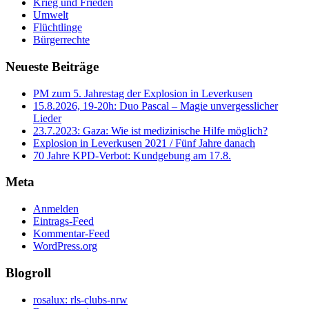
Krieg und Frieden
Umwelt
Flüchtlinge
Bürgerrechte
Neueste Beiträge
PM zum 5. Jahrestag der Explosion in Leverkusen
15.8.2026, 19-20h: Duo Pascal – Magie unvergesslicher
Lieder
23.7.2023: Gaza: Wie ist medizinische Hilfe möglich?
Explosion in Leverkusen 2021 / Fünf Jahre danach
70 Jahre KPD‑Verbot: Kundgebung am 17.8.
Meta
Anmelden
Eintrags-Feed
Kommentar-Feed
WordPress.org
Blogroll
rosalux: rls-clubs-nrw