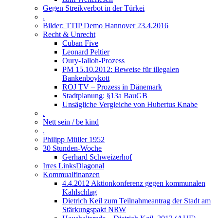
Gegen Streikverbot in der Türkei
.
Bilder: TTIP Demo Hannover 23.4.2016
Recht & Unrecht
Cuban Five
Leonard Peltier
Oury-Jalloh-Prozess
PM 15.10.2012: Beweise für illegalen
Bankenboykott
ROJ TV – Prozess in Dänemark
Stadtplanung: §13a BauGB
Unsägliche Vergleiche von Hubertus Knabe
.
Nett sein / be kind
.
Philipp Müller 1952
30 Stunden-Woche
Gerhard Schweizerhof
Irres LinksDiagonal
Kommualfinanzen
4.4.2012 Aktionkonferenz gegen kommunalen
Kahlschlag
Dietrich Keil zum Teilnahmeantrag der Stadt am
Stärkungspakt NRW