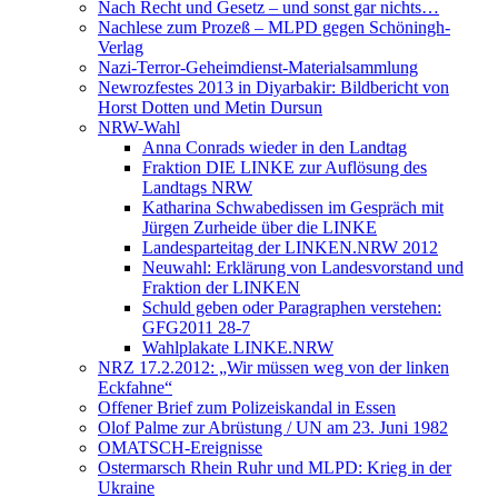
Nach Recht und Gesetz – und sonst gar nichts…
Nachlese zum Prozeß – MLPD gegen Schöningh-
Verlag
Nazi-Terror-Geheimdienst-Materialsammlung
Newrozfestes 2013 in Diyarbakir: Bildbericht von
Horst Dotten und Metin Dursun
NRW-Wahl
Anna Conrads wieder in den Landtag
Fraktion DIE LINKE zur Auflösung des
Landtags NRW
Katharina Schwabedissen im Gespräch mit
Jürgen Zurheide über die LINKE
Landesparteitag der LINKEN.NRW 2012
Neuwahl: Erklärung von Landesvorstand und
Fraktion der LINKEN
Schuld geben oder Paragraphen verstehen:
GFG2011 28-7
Wahlplakate LINKE.NRW
NRZ 17.2.2012: „Wir müssen weg von der linken
Eckfahne“
Offener Brief zum Polizeiskandal in Essen
Olof Palme zur Abrüstung / UN am 23. Juni 1982
OMATSCH-Ereignisse
Ostermarsch Rhein Ruhr und MLPD: Krieg in der
Ukraine