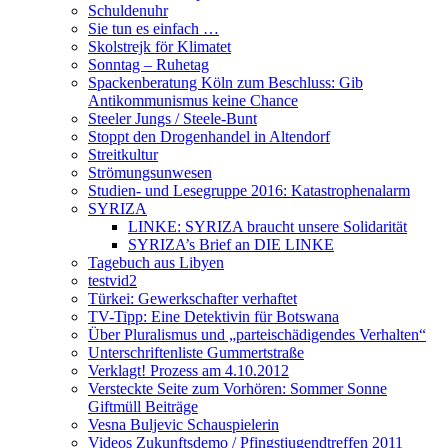
Schuldenuhr
Sie tun es einfach …
Skolstrejk för Klimatet
Sonntag – Ruhetag
Spackenberatung Köln zum Beschluss: Gib
Antikommunismus keine Chance
Steeler Jungs / Steele-Bunt
Stoppt den Drogenhandel in Altendorf
Streitkultur
Strömungsunwesen
Studien- und Lesegruppe 2016: Katastrophenalarm
SYRIZA
LINKE: SYRIZA braucht unsere Solidarität
SYRIZA’s Brief an DIE LINKE
Tagebuch aus Libyen
testvid2
Türkei: Gewerkschafter verhaftet
TV-Tipp: Eine Detektivin für Botswana
Über Pluralismus und „parteischädigendes Verhalten“
Unterschriftenliste Gummertstraße
Verklagt! Prozess am 4.10.2012
Versteckte Seite zum Vorhören: Sommer Sonne
Giftmüll Beiträge
Vesna Buljevic Schauspielerin
Videos Zukunftsdemo / Pfingstjugendtreffen 2011