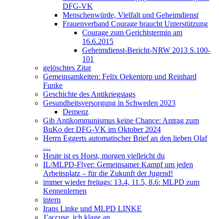
DFG-VK
Menschenwürde, Vielfalt und Geheimdienst
Frauenverband Courage braucht Unterstützung
Courage zum Gerichtstermin am
16.6.2015
Geheimdienst-Bericht-NRW 2013 S.100-
101
gelöschtes Zitat
Gemeinsamkeiten: Felix Oekentorp und Reinhard
Funke
Geschichte des Antikriegstags
Gesundheitsversorgung in Schweden 2023
Demenz
Gib Antikommunismus keine Chance: Antrag zum
BuKo der DFG-VK im Oktober 2024
Herrn Eggerts automatischer Brief an den lieben Olaf
…
Heute ist es Horst, morgen vielleicht du
IL/MLPD-Flyer: Gemeinsamer Kampf um jeden
Arbeitsplatz – für die Zukunft der Jugend!
immer wieder freitags: 13.4, 11.5, 8.6: MLPD zum
Kennenlernen
intern
Irans Linke und MLPD LINKE
J’accuse, ich klage an