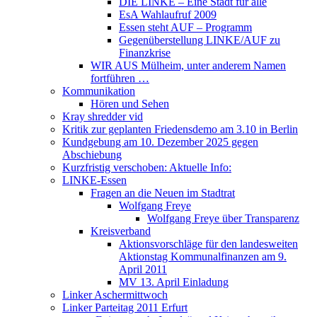
DIE LINKE – Eine Stadt für alle
EsA Wahlaufruf 2009
Essen steht AUF – Programm
Gegenüberstellung LINKE/AUF zu
Finanzkrise
WIR AUS Mülheim, unter anderem Namen
fortführen …
Kommunikation
Hören und Sehen
Kray shredder vid
Kritik zur geplanten Friedensdemo am 3.10 in Berlin
Kundgebung am 10. Dezember 2025 gegen
Abschiebung
Kurzfristig verschoben: Aktuelle Info:
LINKE-Essen
Fragen an die Neuen im Stadtrat
Wolfgang Freye
Wolfgang Freye über Transparenz
Kreisverband
Aktionsvorschläge für den landesweiten
Aktionstag Kommunalfinanzen am 9.
April 2011
MV 13. April Einladung
Linker Aschermittwoch
Linker Parteitag 2011 Erfurt