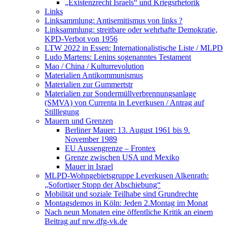
„Existenzrecht Israels“ und Kriegsrhetorik
Links
Linksammlung: Antisemitismus von links ?
Linksammlung: streitbare oder wehrhafte Demokratie,
KPD-Verbot von 1956
LTW 2022 in Essen: Internationalistische Liste / MLPD
Ludo Martens: Lenins sogenanntes Testament
Mao / China / Kulturrevolution
Materialien Antikommunismus
Materialien zur Gummertstr
Materialien zur Sondermüllverbrennungsanlage
(SMVA) von Currenta in Leverkusen / Antrag auf
Stilllegung
Mauern und Grenzen
Berliner Mauer: 13. August 1961 bis 9.
November 1989
EU Aussengrenze – Frontex
Grenze zwischen USA und Mexiko
Mauer in Israel
MLPD-Wohngebietsgruppe Leverkusen Alkenrath:
„Sofortiger Stopp der Abschiebung“
Mobilität und soziale Teilhabe sind Grundrechte
Montagsdemos in Köln: Jeden 2.Montag im Monat
Nach neun Monaten eine öffentliche Kritik an einem
Beitrag auf nrw.dfg-vk.de