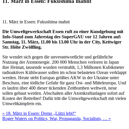
11. März in Essen: Fukushima mahnt
11. März in Essen: Fukushima mahnt
Die Umweltgewerkschaft Essen ruft zu einer Kundgebung mit
Info-Stand zum Jahrestag des SuperGAU vor 12 Jahren auf:
Samstag, 11. März, 11.00 bis 13.00 Uhr in der City, Kettwiger
Str. Höhe Zwölfling.
Sie wendet sich gegen die unverantwortliche und gefährliche
Nutzung der Atomenergie. 200 000 Menschen verloren in Japan
ihre Heimat, tausende wurden verstrahlt, 1,3 Millionen Kubikmeter
radioaktives Kühlwasser sollen im schon belasteten Ozean verklappt
werden. Heute steht Europas größtes AKW in der Ukraine unter
Beschuss, eine tödliche Gefahr für ganz Ost- und Mitteleuropa. Und
es laufen über 400 dieser tickenden Zeitbomben weltweit, neue
sollen gebaut werden. Abschalten aller Atomkraftanlagen sofort auf
Kosten der Betreiber! Dafür tritt die Umweltgewerkschaft mit vielen
Umweltkämpfern ein.
Beitragsnavigation
« 18. März in Essen: Demo „Lützi lebt!“
Roger Waters on Politics, War, Propaganda, Socialism, … »