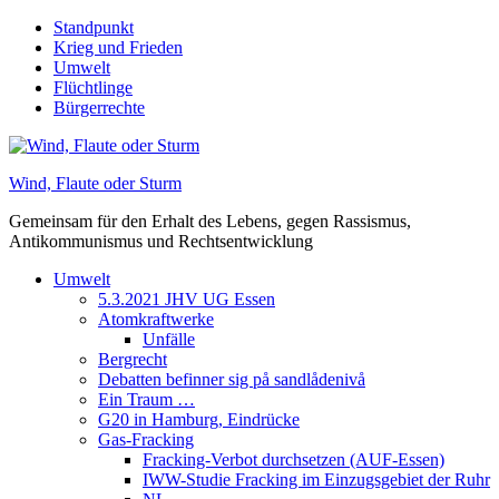
Skip
Standpunkt
to
Krieg und Frieden
content
Umwelt
Flüchtlinge
Bürgerrechte
Wind, Flaute oder Sturm
Gemeinsam für den Erhalt des Lebens, gegen Rassismus,
Antikommunismus und Rechtsentwicklung
Umwelt
5.3.2021 JHV UG Essen
Atomkraftwerke
Unfälle
Bergrecht
Debatten befinner sig på sandlådenivå
Ein Traum …
G20 in Hamburg, Eindrücke
Gas-Fracking
Fracking-Verbot durchsetzen (AUF-Essen)
IWW-Studie Fracking im Einzugsgebiet der Ruhr