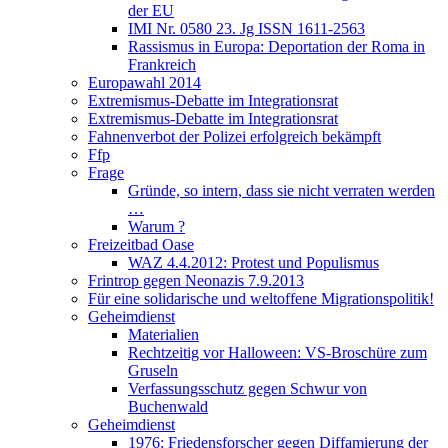
der EU
IMI Nr. 0580 23. Jg ISSN 1611-2563
Rassismus in Europa: Deportation der Roma in
Frankreich
Europawahl 2014
Extremismus-Debatte im Integrationsrat
Extremismus-Debatte im Integrationsrat
Fahnenverbot der Polizei erfolgreich bekämpft
Ffp
Frage
Gründe, so intern, dass sie nicht verraten werden
…
Warum ?
Freizeitbad Oase
WAZ 4.4.2012: Protest und Populismus
Frintrop gegen Neonazis 7.9.2013
Für eine solidarische und weltoffene Migrationspolitik!
Geheimdienst
Materialien
Rechtzeitig vor Halloween: VS-Broschüre zum
Gruseln
Verfassungsschutz gegen Schwur von
Buchenwald
Geheimdienst
1976: Friedensforscher gegen Diffamierung der