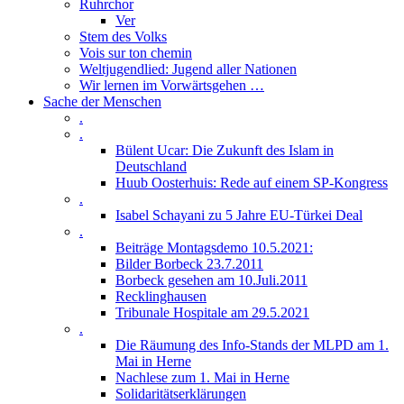
Ruhrchor
Ver
Stem des Volks
Vois sur ton chemin
Weltjugendlied: Jugend aller Nationen
Wir lernen im Vorwärtsgehen …
Sache der Menschen
.
.
Bülent Ucar: Die Zukunft des Islam in
Deutschland
Huub Oosterhuis: Rede auf einem SP-Kongress
.
Isabel Schayani zu 5 Jahre EU-Türkei Deal
.
Beiträge Montagsdemo 10.5.2021:
Bilder Borbeck 23.7.2011
Borbeck gesehen am 10.Juli.2011
Recklinghausen
Tribunale Hospitale am 29.5.2021
.
Die Räumung des Info-Stands der MLPD am 1.
Mai in Herne
Nachlese zum 1. Mai in Herne
Solidaritätserklärungen