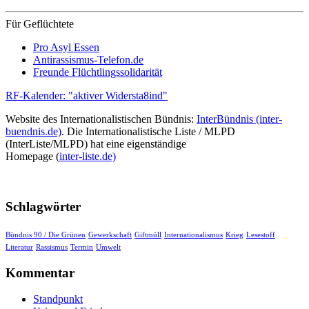
Für Geflüchtete
Pro Asyl Essen
Antirassismus-Telefon.de
Freunde Flüchtlingssolidarität
RF-Kalender: "aktiver Widersta8ind"
Website des Internationalistischen Bündnis:
InterBündnis (inter-
buendnis.de)
. Die Internationalistische Liste / MLPD
(InterListe/MLPD) hat eine eigenständige
Homepage (
inter-liste.de)
Schlagwörter
Bündnis 90 / Die Grünen
Gewerkschaft
Giftmüll
Internationalismus
Krieg
Lesestoff
Literatur
Rassismus
Termin
Umwelt
Kommentar
Standpunkt