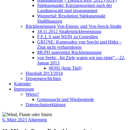
Haushaltsrede – Dietrich Keil, 2012 (AUF)
Stärkungspakt: Kürzungsorgien nach der
Landtagswahl sind programmiert
Wuppertal: Resolution Stärkungspakt
Stadtfinanzen
Rückbenennung Von-Einem- und Von-Seeck-Straße
18.11.2012 Straßenrückbenennung
F.E.L.S sagt NEIN zu Generälen
GRÜNE: Kameraden von Seeckt und Hitler –
Zitat nicht verharmlosen
MLPD unterstützt Rückbenennung
von Seekt: „Im Ziele waren wir uns einig“ – 22.
Januar 2013
#8392 (kein Titel)
Haushalt 2013/2014
Drogengeschichten
Kalender
Impressum
Wieso?
Genusssucht und Wissbegierde
Datenschutzerklärung
6. März 2023
Allgemein