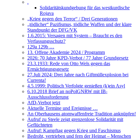
.
Solidaritätskundgebung für das westkurdische
Rojava
„Krieg gegen den Terror“ / Drei Generationen
„tödlicher“ Pazifismus, tödliche Waffen und der klare
Standpunkt der DFG/VK
1.6.2015: Versagen mit System – Braucht es den
Verfassungsschutz?
129a 129b …
13. Offene Akademie 2024 / Programm
2026: 70 Jahre KPD-Verbot / 77 Jahre Grundgesetz
23.3.1933: Rede von Otto Wels gegen das
Ermächtigungsgesetz
27.Juli 2024: Drei Jahre nach Giftmüllexplosion bei
Currenta!
4.5.1999: Politisch Verfolgte genießen (k)ein Asyl
6.10.2018 Brief an noPolGNRW mit IB-
Ausschlussforderung
AfD-Verbot jetzt
Aktuelle Termine und Ereignisse …
An Oberhausens atomwaffenfreie Tradition anknüpfen!
Aufruf zu Steele zeigt grenzenlose Solidarität mit
Geflüchteten
Aufruf: Kampftag gegen Krieg und Faschismus
Bedroht, vertrieben und fern der Heimat – Menschen