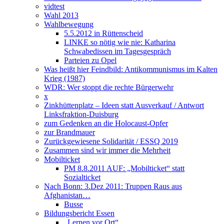
vidtest
Wahl 2013
Wahlbewegung
5.5.2012 in Rüttenscheid
LINKE so nötig wie nie: Katharina
Schwabedissen im Tagesgespräch
Parteien zu Opel
Was heißt hier Feindbild: Antikommunismus im Kalten
Krieg (1987)
WDR: Wer stoppt die rechte Bürgerwehr
x
Zinkhüttenplatz – Ideen statt Ausverkauf / Antwort
Linksfraktion-Duisburg
zum Gedenken an die Holocaust-Opfer
zur Brandmauer
Zurückgewiesene Solidarität / ESSQ 2019
Zusammen sind wir immer die Mehrheit
Mobilticket
PM 8.8.2011 AUF: „Mobilticket“ statt
Sozialticket
Nach Bonn: 3.Dez 2011: Truppen Raus aus
Afghanistan…
Busse
Bildungsbericht Essen
„Lernen vor Ort“