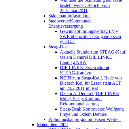
Wut über die Schließung der Oase
besteht weiter: Bericht vom
22.Januar 2011
Städtebau Infrastruktur
Stadtwerke/Kommunale
Energieversorgung
Gewinnabführungsvertrag EVV
SWE überprüfen / Eingabe Essen
gibt Gas
Steag-Deal
Aktuelle Stunde zum STEAG-Kauf
Özlem Demirel DIE LINKE
Landtag NRW
DIE LINKE. Essen stimmt
STEAG-Kauf zu
NEIN zum Steag-Kauf, Rede von
Dietrich Keil für Essen steht AUF
am 23.2.2011 im Rat
Özlem A. Demirel (DIE LINKE
MdL): Steag-Kauf und
Rekommunalisierung
Steag-Deal: Kontroverse Wolfgang
Freye und Özlem Demirel
Wohnungsbauprogramm Essen-Werden
Materialien 2009