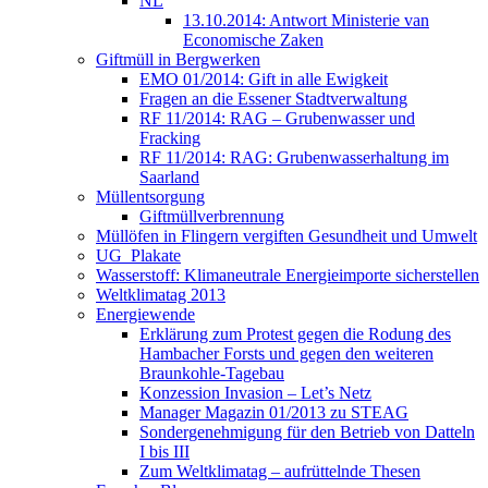
NL
13.10.2014: Antwort Ministerie van
Economische Zaken
Giftmüll in Bergwerken
EMO 01/2014: Gift in alle Ewigkeit
Fragen an die Essener Stadtverwaltung
RF 11/2014: RAG – Grubenwasser und
Fracking
RF 11/2014: RAG: Grubenwasserhaltung im
Saarland
Müllentsorgung
Giftmüllverbrennung
Müllöfen in Flingern vergiften Gesundheit und Umwelt
UG_Plakate
Wasserstoff: Klimaneutrale Energieimporte sicherstellen
Weltklimatag 2013
Energiewende
Erklärung zum Protest gegen die Rodung des
Hambacher Forsts und gegen den weiteren
Braunkohle-Tagebau
Konzession Invasion – Let’s Netz
Manager Magazin 01/2013 zu STEAG
Sondergenehmigung für den Betrieb von Datteln
I bis III
Zum Weltklimatag – aufrüttelnde Thesen