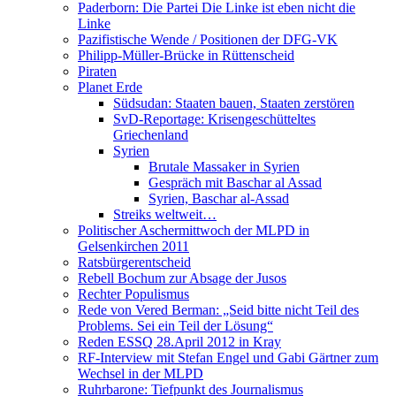
Paderborn: Die Partei Die Linke ist eben nicht die
Linke
Pazifistische Wende / Positionen der DFG-VK
Philipp-Müller-Brücke in Rüttenscheid
Piraten
Planet Erde
Südsudan: Staaten bauen, Staaten zerstören
SvD-Reportage: Krisengeschütteltes
Griechenland
Syrien
Brutale Massaker in Syrien
Gespräch mit Baschar al Assad
Syrien, Baschar al-Assad
Streiks weltweit…
Politischer Aschermittwoch der MLPD in
Gelsenkirchen 2011
Ratsbürgerentscheid
Rebell Bochum zur Absage der Jusos
Rechter Populismus
Rede von Vered Berman: „Seid bitte nicht Teil des
Problems. Sei ein Teil der Lösung“
Reden ESSQ 28.April 2012 in Kray
RF-Interview mit Stefan Engel und Gabi Gärtner zum
Wechsel in der MLPD
Ruhrbarone: Tiefpunkt des Journalismus