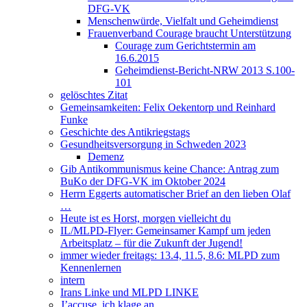
DFG-VK
Menschenwürde, Vielfalt und Geheimdienst
Frauenverband Courage braucht Unterstützung
Courage zum Gerichtstermin am
16.6.2015
Geheimdienst-Bericht-NRW 2013 S.100-
101
gelöschtes Zitat
Gemeinsamkeiten: Felix Oekentorp und Reinhard
Funke
Geschichte des Antikriegstags
Gesundheitsversorgung in Schweden 2023
Demenz
Gib Antikommunismus keine Chance: Antrag zum
BuKo der DFG-VK im Oktober 2024
Herrn Eggerts automatischer Brief an den lieben Olaf
…
Heute ist es Horst, morgen vielleicht du
IL/MLPD-Flyer: Gemeinsamer Kampf um jeden
Arbeitsplatz – für die Zukunft der Jugend!
immer wieder freitags: 13.4, 11.5, 8.6: MLPD zum
Kennenlernen
intern
Irans Linke und MLPD LINKE
J’accuse, ich klage an