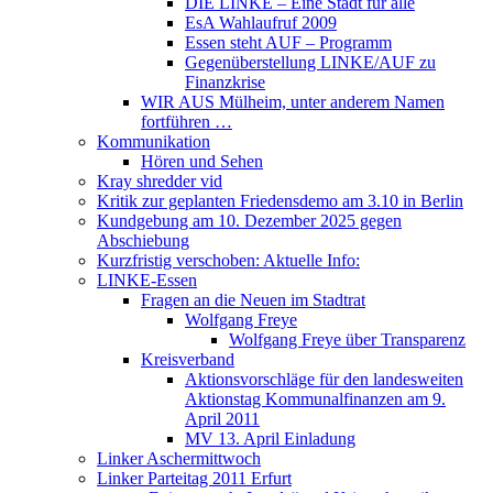
DIE LINKE – Eine Stadt für alle
EsA Wahlaufruf 2009
Essen steht AUF – Programm
Gegenüberstellung LINKE/AUF zu
Finanzkrise
WIR AUS Mülheim, unter anderem Namen
fortführen …
Kommunikation
Hören und Sehen
Kray shredder vid
Kritik zur geplanten Friedensdemo am 3.10 in Berlin
Kundgebung am 10. Dezember 2025 gegen
Abschiebung
Kurzfristig verschoben: Aktuelle Info:
LINKE-Essen
Fragen an die Neuen im Stadtrat
Wolfgang Freye
Wolfgang Freye über Transparenz
Kreisverband
Aktionsvorschläge für den landesweiten
Aktionstag Kommunalfinanzen am 9.
April 2011
MV 13. April Einladung
Linker Aschermittwoch
Linker Parteitag 2011 Erfurt