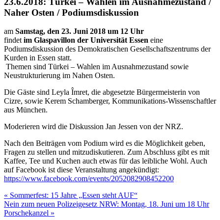
23.6.2018: Türkei – Wahlen im Ausnahmezustand /
Naher Osten / Podiumsdiskussion
am
Samstag, den 23. Juni 2018 um 12 Uhr
findet
im Glaspavillon der Universität Essen
eine
Podiumsdiskussion des Demokratischen Gesellschaftszentrums der
Kurden in Essen statt.
Themen sind Türkei – Wahlen im Ausnahmezustand sowie
Neustrukturierung im Nahen Osten.
Die Gäste sind Leyla Îmret, die abgesetzte Bürgermeisterin von
Cizre, sowie Kerem Schamberger, Kommunikations-Wissenschaftler
aus München.
Moderieren wird die Diskussion Jan Jessen von der NRZ.
Nach den Beiträgen vom Podium wird es die Möglichkeit geben,
Fragen zu stellen und mitzudiskutieren. Zum Abschluss gibt es mit
Kaffee, Tee und Kuchen auch etwas für das leibliche Wohl. Auch
auf Facebook ist diese Veranstaltung angekündigt:
https://www.facebook.com/events/2052082908452200
Beitragsnavigation
« Sommerfest: 15 Jahre „Essen steht AUF“
Nein zum neuen Polizeigesetz NRW: Montag, 18. Juni um 18 Uhr
Porschekanzel »