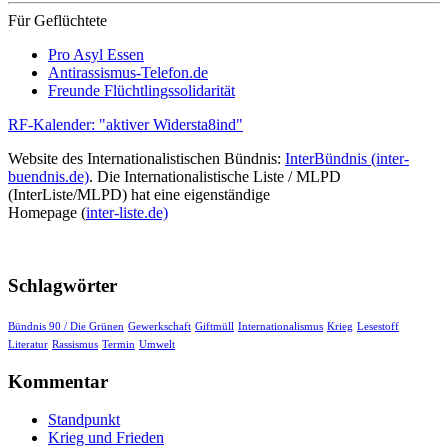
Für Geflüchtete
Pro Asyl Essen
Antirassismus-Telefon.de
Freunde Flüchtlingssolidarität
RF-Kalender: "aktiver Widersta8ind"
Website des Internationalistischen Bündnis:
InterBündnis (inter-
buendnis.de)
. Die Internationalistische Liste / MLPD
(InterListe/MLPD) hat eine eigenständige
Homepage (
inter-liste.de)
Schlagwörter
Bündnis 90 / Die Grünen
Gewerkschaft
Giftmüll
Internationalismus
Krieg
Lesestoff
Literatur
Rassismus
Termin
Umwelt
Kommentar
Standpunkt
Krieg und Frieden