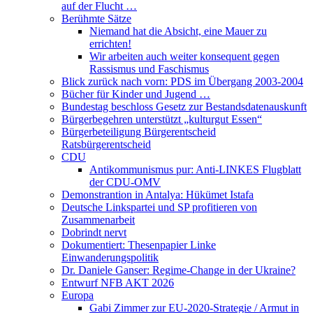
auf der Flucht …
Berühmte Sätze
Niemand hat die Absicht, eine Mauer zu
errichten!
Wir arbeiten auch weiter konsequent gegen
Rassismus und Faschismus
Blick zurück nach vorn: PDS im Übergang 2003-2004
Bücher für Kinder und Jugend …
Bundestag beschloss Gesetz zur Bestandsdatenauskunft
Bürgerbegehren unterstützt „kulturgut Essen“
Bürgerbeteiligung Bürgerentscheid
Ratsbürgerentscheid
CDU
Antikommunismus pur: Anti-LINKES Flugblatt
der CDU-OMV
Demonstrantion in Antalya: Hükümet Istafa
Deutsche Linkspartei und SP profitieren von
Zusammenarbeit
Dobrindt nervt
Dokumentiert: Thesenpapier Linke
Einwanderungspolitik
Dr. Daniele Ganser: Regime-Change in der Ukraine?
Entwurf NFB AKT 2026
Europa
Gabi Zimmer zur EU-2020-Strategie / Armut in