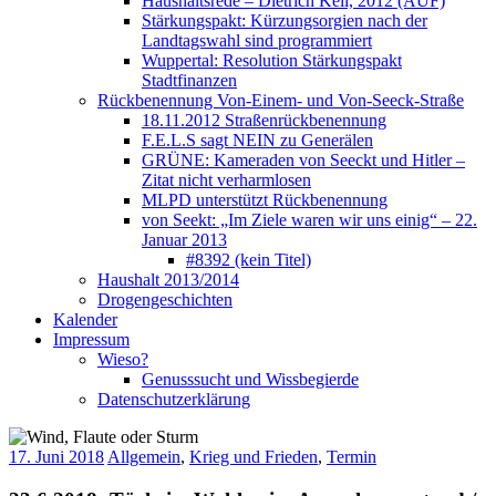
Haushaltsrede – Dietrich Keil, 2012 (AUF)
Stärkungspakt: Kürzungsorgien nach der
Landtagswahl sind programmiert
Wuppertal: Resolution Stärkungspakt
Stadtfinanzen
Rückbenennung Von-Einem- und Von-Seeck-Straße
18.11.2012 Straßenrückbenennung
F.E.L.S sagt NEIN zu Generälen
GRÜNE: Kameraden von Seeckt und Hitler –
Zitat nicht verharmlosen
MLPD unterstützt Rückbenennung
von Seekt: „Im Ziele waren wir uns einig“ – 22.
Januar 2013
#8392 (kein Titel)
Haushalt 2013/2014
Drogengeschichten
Kalender
Impressum
Wieso?
Genusssucht und Wissbegierde
Datenschutzerklärung
17. Juni 2018
Allgemein
,
Krieg und Frieden
,
Termin