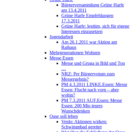
Bürgerversammlung Grüne Harfe
am 13.4.2011
Grüne Harfe Empfehlungen
17.3.2011
Grüne Harfe: legitim, sich für eigene
Interessen einzusetzen
Jugendarbeit
Am 26.1.2011 war Aktion am
Rathaus
Mehrgenerationen Wohnen
Messe Essen
Messe und Gruga in Bild und Ton
…
NRZ: Per Bürgervotum zum
Messergebnis?
PM 4.3.2011 LINKE.Essen: Messe
Essen: Flucht nach vorn – aber
wohin?
PM 7.3.2011 AUF.Essen: Messe
Essen: 200 Mio teures
Wunschdenken
Oase soll leben
Venlo: Aktionen wirken:
Schwimmbad gerettet