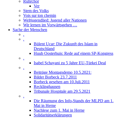
Ruhrchor
Ver
Stem des Volks
Vois sur ton chemin
Weltjugendlied: Jugend aller Nationen
Wir lernen im Vorwärtsgehen …
Sache der Menschen
.
.
Bülent Ucar: Die Zukunft des Islam in
Deutschland
Huub Oosterhuis: Rede auf einem SP-Kongress
.
Isabel Schayani zu 5 Jahre EU-Türkei Deal
.
Beiträge Montagsdemo 10.5.2021:
Bilder Borbeck 23.7.2011
Borbeck gesehen am 10.Juli.2011
Recklinghausen
Tribunale Hospitale am 29.5.2021
.
Die Räumung des Info-Stands der MLPD am 1.
Mai in Herne
Nachlese zum 1. Mai in Herne
Solidaritätserklärungen