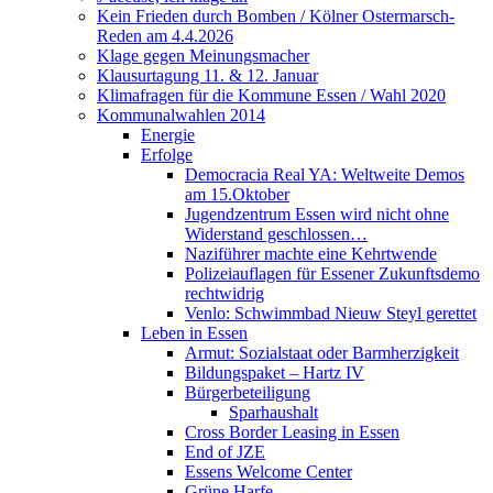
Kein Frieden durch Bomben / Kölner Ostermarsch-
Reden am 4.4.2026
Klage gegen Meinungsmacher
Klausurtagung 11. & 12. Januar
Klimafragen für die Kommune Essen / Wahl 2020
Kommunalwahlen 2014
Energie
Erfolge
Democracia Real YA: Weltweite Demos
am 15.Oktober
Jugendzentrum Essen wird nicht ohne
Widerstand geschlossen…
Naziführer machte eine Kehrtwende
Polizeiauflagen für Essener Zukunftsdemo
rechtwidrig
Venlo: Schwimmbad Nieuw Steyl gerettet
Leben in Essen
Armut: Sozialstaat oder Barmherzigkeit
Bildungspaket – Hartz IV
Bürgerbeteiligung
Sparhaushalt
Cross Border Leasing in Essen
End of JZE
Essens Welcome Center
Grüne Harfe