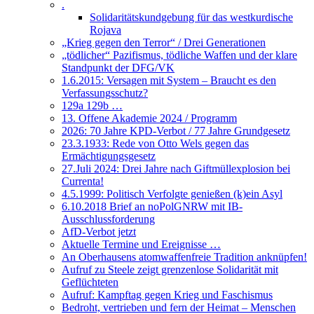
.
Solidaritätskundgebung für das westkurdische
Rojava
„Krieg gegen den Terror“ / Drei Generationen
„tödlicher“ Pazifismus, tödliche Waffen und der klare
Standpunkt der DFG/VK
1.6.2015: Versagen mit System – Braucht es den
Verfassungsschutz?
129a 129b …
13. Offene Akademie 2024 / Programm
2026: 70 Jahre KPD-Verbot / 77 Jahre Grundgesetz
23.3.1933: Rede von Otto Wels gegen das
Ermächtigungsgesetz
27.Juli 2024: Drei Jahre nach Giftmüllexplosion bei
Currenta!
4.5.1999: Politisch Verfolgte genießen (k)ein Asyl
6.10.2018 Brief an noPolGNRW mit IB-
Ausschlussforderung
AfD-Verbot jetzt
Aktuelle Termine und Ereignisse …
An Oberhausens atomwaffenfreie Tradition anknüpfen!
Aufruf zu Steele zeigt grenzenlose Solidarität mit
Geflüchteten
Aufruf: Kampftag gegen Krieg und Faschismus
Bedroht, vertrieben und fern der Heimat – Menschen