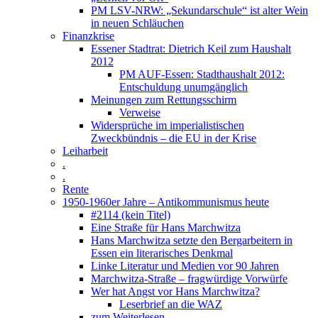
PM LSV-NRW: „Sekundarschule“ ist alter Wein
in neuen Schläuchen
Finanzkrise
Essener Stadtrat: Dietrich Keil zum Haushalt
2012
PM AUF-Essen: Stadthaushalt 2012:
Entschuldung unumgänglich
Meinungen zum Rettungsschirm
Verweise
Widersprüche im imperialistischen
Zweckbündnis – die EU in der Krise
Leiharbeit
.
.
Rente
1950-1960er Jahre – Antikommunismus heute
#2114 (kein Titel)
Eine Straße für Hans Marchwitza
Hans Marchwitza setzte den Bergarbeitern in
Essen ein literarisches Denkmal
Linke Literatur und Medien vor 90 Jahren
Marchwitza-Straße – fragwürdige Vorwürfe
Wer hat Angst vor Hans Marchwitza?
Leserbrief an die WAZ
zum Weiterlesen