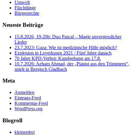
Umwelt
Flüchtlinge
Bürgerrechte
Neueste Beiträge
15.8.2026, 19-20h: Duo Pascal – Magie unvergesslicher
Lieder
23.7.2023: Gaza: Wie ist medizinische Hilfe möglich?
Explosion in Leverkusen 2021 / Fünf Jahre danach
70 Jahre KPD‑Verbot: Kundgebung am 17.8.
10.7.2026: Aeham Ahmad, der „Pianist aus den Trümmern“,
spielt in Bergisch Gladbach
Meta
Anmelden
Eintrags-Feed
Kommentar-Feed
WordPress.org
Blogroll
kleinerdrei