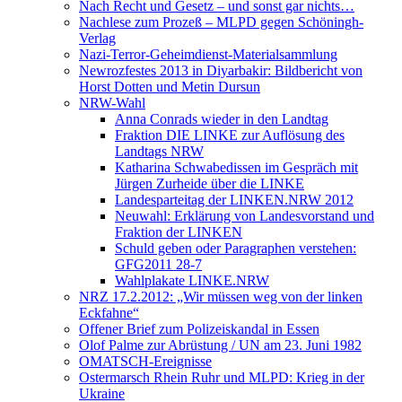
Nach Recht und Gesetz – und sonst gar nichts…
Nachlese zum Prozeß – MLPD gegen Schöningh-
Verlag
Nazi-Terror-Geheimdienst-Materialsammlung
Newrozfestes 2013 in Diyarbakir: Bildbericht von
Horst Dotten und Metin Dursun
NRW-Wahl
Anna Conrads wieder in den Landtag
Fraktion DIE LINKE zur Auflösung des
Landtags NRW
Katharina Schwabedissen im Gespräch mit
Jürgen Zurheide über die LINKE
Landesparteitag der LINKEN.NRW 2012
Neuwahl: Erklärung von Landesvorstand und
Fraktion der LINKEN
Schuld geben oder Paragraphen verstehen:
GFG2011 28-7
Wahlplakate LINKE.NRW
NRZ 17.2.2012: „Wir müssen weg von der linken
Eckfahne“
Offener Brief zum Polizeiskandal in Essen
Olof Palme zur Abrüstung / UN am 23. Juni 1982
OMATSCH-Ereignisse
Ostermarsch Rhein Ruhr und MLPD: Krieg in der
Ukraine