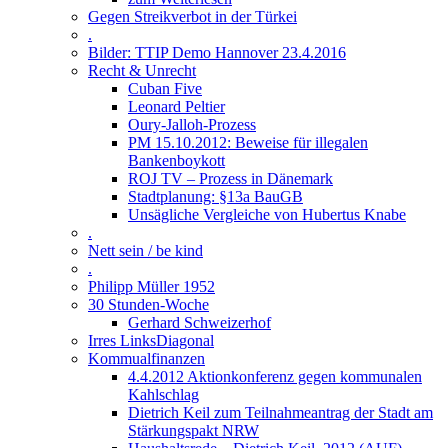
Gegen Streikverbot in der Türkei
.
Bilder: TTIP Demo Hannover 23.4.2016
Recht & Unrecht
Cuban Five
Leonard Peltier
Oury-Jalloh-Prozess
PM 15.10.2012: Beweise für illegalen
Bankenboykott
ROJ TV – Prozess in Dänemark
Stadtplanung: §13a BauGB
Unsägliche Vergleiche von Hubertus Knabe
.
Nett sein / be kind
.
Philipp Müller 1952
30 Stunden-Woche
Gerhard Schweizerhof
Irres LinksDiagonal
Kommualfinanzen
4.4.2012 Aktionkonferenz gegen kommunalen
Kahlschlag
Dietrich Keil zum Teilnahmeantrag der Stadt am
Stärkungspakt NRW