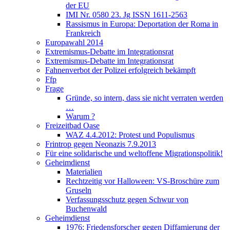
der EU
IMI Nr. 0580 23. Jg ISSN 1611-2563
Rassismus in Europa: Deportation der Roma in
Frankreich
Europawahl 2014
Extremismus-Debatte im Integrationsrat
Extremismus-Debatte im Integrationsrat
Fahnenverbot der Polizei erfolgreich bekämpft
Ffp
Frage
Gründe, so intern, dass sie nicht verraten werden
…
Warum ?
Freizeitbad Oase
WAZ 4.4.2012: Protest und Populismus
Frintrop gegen Neonazis 7.9.2013
Für eine solidarische und weltoffene Migrationspolitik!
Geheimdienst
Materialien
Rechtzeitig vor Halloween: VS-Broschüre zum
Gruseln
Verfassungsschutz gegen Schwur von
Buchenwald
Geheimdienst
1976: Friedensforscher gegen Diffamierung der