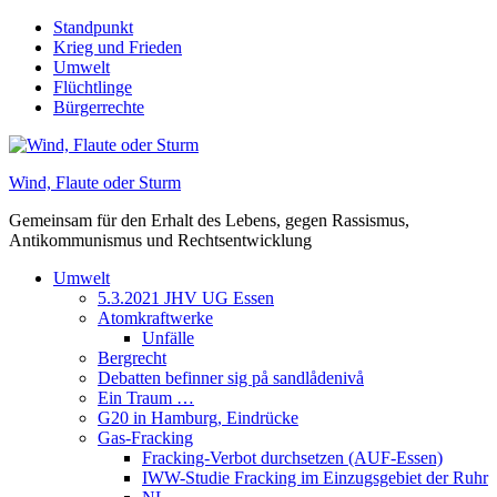
Skip
Standpunkt
to
Krieg und Frieden
content
Umwelt
Flüchtlinge
Bürgerrechte
Wind, Flaute oder Sturm
Gemeinsam für den Erhalt des Lebens, gegen Rassismus,
Antikommunismus und Rechtsentwicklung
Umwelt
5.3.2021 JHV UG Essen
Atomkraftwerke
Unfälle
Bergrecht
Debatten befinner sig på sandlådenivå
Ein Traum …
G20 in Hamburg, Eindrücke
Gas-Fracking
Fracking-Verbot durchsetzen (AUF-Essen)
IWW-Studie Fracking im Einzugsgebiet der Ruhr