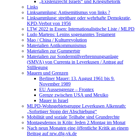
„Existenzrecht Israels“ und Kriegsrhetorik
Links
Linksammlung: Antisemitismus von links ?
Linksammlung: streitbare oder wehrhafte Demokratie,
KPD-Verbot von 1956
LTW 2022 in Essen: Internationalistische Liste / MLPD
Ludo Martens: Lenins sogenanntes Testament
Mao / China / Kulturrevolution
Materialien Antikommunismus
Materialien zur Gummertstr
Materialien zur Sondermüllverbrennungsanlage
(SMVA) von Currenta in Leverkusen / Antrag auf
Stilllegung
Mauern und Grenzen
Berliner Mauer: 13. August 1961 bis 9.
November 1989
EU Aussengrenze – Frontex
Grenze zwischen USA und Mexiko
Mauer in Israel
MLPD-Wohngebietsgruppe Leverkusen Alkenrath:
„Sofortiger Stopp der Abschiebung“
Mobilität und soziale Teilhabe sind Grundrechte
Montagsdemos in Köln: Jeden 2.Montag im Monat
Nach neun Monaten eine öffentliche Kritik an einem
Beitrag auf nrw.dfg-vk.de