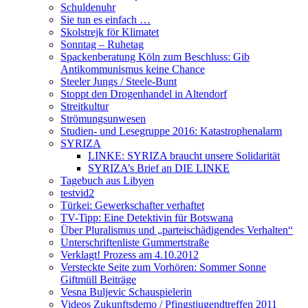
Schuldenuhr
Sie tun es einfach …
Skolstrejk för Klimatet
Sonntag – Ruhetag
Spackenberatung Köln zum Beschluss: Gib
Antikommunismus keine Chance
Steeler Jungs / Steele-Bunt
Stoppt den Drogenhandel in Altendorf
Streitkultur
Strömungsunwesen
Studien- und Lesegruppe 2016: Katastrophenalarm
SYRIZA
LINKE: SYRIZA braucht unsere Solidarität
SYRIZA’s Brief an DIE LINKE
Tagebuch aus Libyen
testvid2
Türkei: Gewerkschafter verhaftet
TV-Tipp: Eine Detektivin für Botswana
Über Pluralismus und „parteischädigendes Verhalten“
Unterschriftenliste Gummertstraße
Verklagt! Prozess am 4.10.2012
Versteckte Seite zum Vorhören: Sommer Sonne
Giftmüll Beiträge
Vesna Buljevic Schauspielerin
Videos Zukunftsdemo / Pfingstjugendtreffen 2011