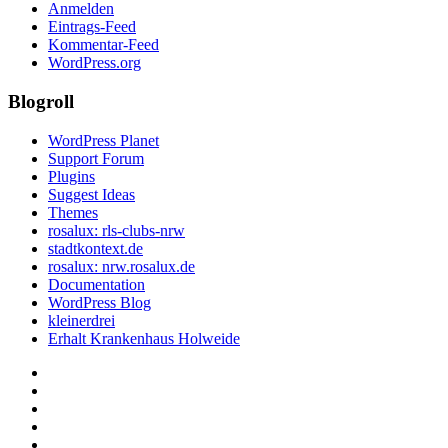
Anmelden
Eintrags-Feed
Kommentar-Feed
WordPress.org
Blogroll
WordPress Planet
Support Forum
Plugins
Suggest Ideas
Themes
rosalux: rls-clubs-nrw
stadtkontext.de
rosalux: nrw.rosalux.de
Documentation
WordPress Blog
kleinerdrei
Erhalt Krankenhaus Holweide
Startseite
Datenschutzerklärung
Privatsphäre-
Einstellungen
Historie
ändern
der
Einwilligungen