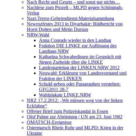
Nach Recht und Gesetz – und sonst gar nichts…
Nachlese zum Prozeß – MLPD gegen Schöningh-
Verlag
Nazi-Terror-Geheimdienst-Materialsammlung
Newrozfestes 2013 in Diyarbakir: Bildbericht von
Horst Dotten und Metin Dursun
NRW-Wahl
Anna Conrads wieder in den Landtag
Fraktion DIE LINKE zur Auflösung des
Landtags NRW
Katharina Schwabedissen im Gespräch mit
Jürgen Zurheide über die LINKE
Landesparteitag der LINKEN.NRW 2012
Neuwahl: Erklärung von Landesvorstand und
Fraktion der LINKEN
Schuld geben oder Paragraphen verstehen:
GFG2011 28-7
Wahlplakate LINKE.NRW
NRZ 17.2.2012: „Wir müssen weg von der linken
Eckfahne“
Offener Brief zum Polizeiskandal in Essen
Olof Palme zur Abrüstung / UN am 23. Juni 1982
OMATSCH-Ereignisse
Ostermarsch Rhein Ruhr und MLPD: Krieg in der
Ukraine