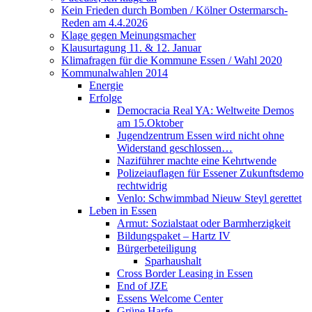
Kein Frieden durch Bomben / Kölner Ostermarsch-
Reden am 4.4.2026
Klage gegen Meinungsmacher
Klausurtagung 11. & 12. Januar
Klimafragen für die Kommune Essen / Wahl 2020
Kommunalwahlen 2014
Energie
Erfolge
Democracia Real YA: Weltweite Demos
am 15.Oktober
Jugendzentrum Essen wird nicht ohne
Widerstand geschlossen…
Naziführer machte eine Kehrtwende
Polizeiauflagen für Essener Zukunftsdemo
rechtwidrig
Venlo: Schwimmbad Nieuw Steyl gerettet
Leben in Essen
Armut: Sozialstaat oder Barmherzigkeit
Bildungspaket – Hartz IV
Bürgerbeteiligung
Sparhaushalt
Cross Border Leasing in Essen
End of JZE
Essens Welcome Center
Grüne Harfe