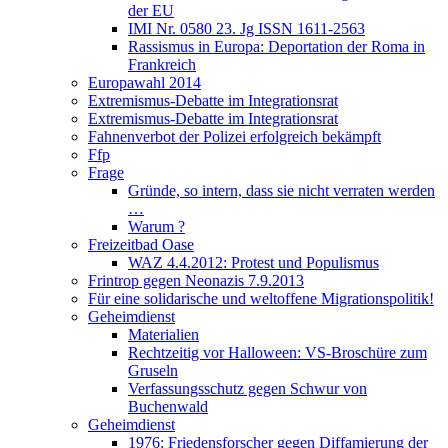
der EU
IMI Nr. 0580 23. Jg ISSN 1611-2563
Rassismus in Europa: Deportation der Roma in
Frankreich
Europawahl 2014
Extremismus-Debatte im Integrationsrat
Extremismus-Debatte im Integrationsrat
Fahnenverbot der Polizei erfolgreich bekämpft
Ffp
Frage
Gründe, so intern, dass sie nicht verraten werden
…
Warum ?
Freizeitbad Oase
WAZ 4.4.2012: Protest und Populismus
Frintrop gegen Neonazis 7.9.2013
Für eine solidarische und weltoffene Migrationspolitik!
Geheimdienst
Materialien
Rechtzeitig vor Halloween: VS-Broschüre zum
Gruseln
Verfassungsschutz gegen Schwur von
Buchenwald
Geheimdienst
1976: Friedensforscher gegen Diffamierung der