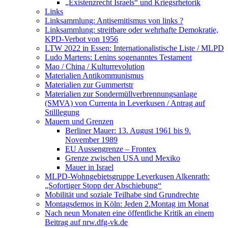
„Existenzrecht Israels“ und Kriegsrhetorik
Links
Linksammlung: Antisemitismus von links ?
Linksammlung: streitbare oder wehrhafte Demokratie,
KPD-Verbot von 1956
LTW 2022 in Essen: Internationalistische Liste / MLPD
Ludo Martens: Lenins sogenanntes Testament
Mao / China / Kulturrevolution
Materialien Antikommunismus
Materialien zur Gummertstr
Materialien zur Sondermüllverbrennungsanlage
(SMVA) von Currenta in Leverkusen / Antrag auf
Stilllegung
Mauern und Grenzen
Berliner Mauer: 13. August 1961 bis 9.
November 1989
EU Aussengrenze – Frontex
Grenze zwischen USA und Mexiko
Mauer in Israel
MLPD-Wohngebietsgruppe Leverkusen Alkenrath:
„Sofortiger Stopp der Abschiebung“
Mobilität und soziale Teilhabe sind Grundrechte
Montagsdemos in Köln: Jeden 2.Montag im Monat
Nach neun Monaten eine öffentliche Kritik an einem
Beitrag auf nrw.dfg-vk.de