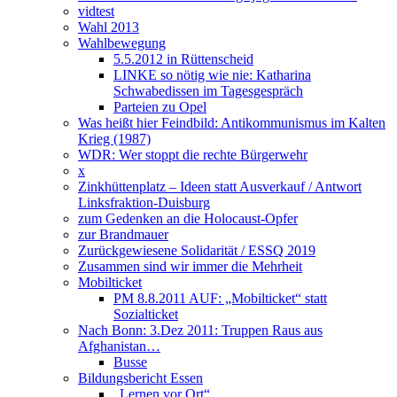
vidtest
Wahl 2013
Wahlbewegung
5.5.2012 in Rüttenscheid
LINKE so nötig wie nie: Katharina
Schwabedissen im Tagesgespräch
Parteien zu Opel
Was heißt hier Feindbild: Antikommunismus im Kalten
Krieg (1987)
WDR: Wer stoppt die rechte Bürgerwehr
x
Zinkhüttenplatz – Ideen statt Ausverkauf / Antwort
Linksfraktion-Duisburg
zum Gedenken an die Holocaust-Opfer
zur Brandmauer
Zurückgewiesene Solidarität / ESSQ 2019
Zusammen sind wir immer die Mehrheit
Mobilticket
PM 8.8.2011 AUF: „Mobilticket“ statt
Sozialticket
Nach Bonn: 3.Dez 2011: Truppen Raus aus
Afghanistan…
Busse
Bildungsbericht Essen
„Lernen vor Ort“