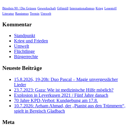
Bündnis 90 / Die Grünen
Gewerkschaft
Giftmüll
Internationalismus
Krieg
Lesestoff
Literatur
Rassismus
Termin
Umwelt
Kommentar
Standpunkt
Krieg und Frieden
Umwelt
Flüchtlinge
Bürgerrechte
Neueste Beiträge
15.8.2026, 19-20h: Duo Pascal – Magie unvergesslicher
Lieder
23.7.2023: Gaza: Wie ist medizinische Hilfe möglich?
Explosion in Leverkusen 2021 / Fünf Jahre danach
70 Jahre KPD‑Verbot: Kundgebung am 17.8.
10.7.2026: Aeham Ahmad, der „Pianist aus den Trümmern“,
spielt in Bergisch Gladbach
Meta