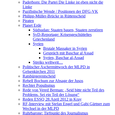
Paderborn: Die Partei Die Linke ist eben nicht die
Linke
Pazifistische Wende / Positionen der DFG-VK
Philipp-Müller-Brücke in Rüttenscheid
Piraten
Planet Erde
Südsudan: Staaten bauen, Staaten zerstören
SvD-Reportage: Krisengeschütteltes
Griechenland
Syrien
Brutale Massaker in Syrien
Gespräch mit Baschar al Assad
Syrien, Baschar al-Assad
Streiks weltweit…
Politischer Aschermittwoch der MLPD in
Gelsenkirchen 2011
Ratsbürgerentscheid
Rebell Bochum zur Absage der Jusos
Rechter Populismus
Rede von Vered Berman: „Seid bitte nicht Teil des
Problems. Sei ein Teil der Lösung“
Reden ESSQ 28.April 2012 in Kray
RF-Interview mit Stefan Engel und Gabi Gärtner zum
Wechsel in der MLPD
Ruhrbarone: Tiefpunkt des Journalismus