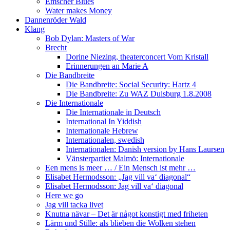
Emscher Blues
Water makes Money
Dannenröder Wald
Klang
Bob Dylan: Masters of War
Brecht
Dorine Niezing, theaterconcert Vom Kristall
Erinnerungen an Marie A
Die Bandbreite
Die Bandbreite: Social Security: Hartz 4
Die Bandbreite: Zu WAZ Duisburg 1.8.2008
Die Internationale
Die Internationale in Deutsch
International In Yiddish
Internationale Hebrew
Internationalen, swedish
Internationalen: Danish version by Hans Laursen
Vänsterpartiet Malmö: Internationale
Een mens is meer … / Ein Mensch ist mehr …
Elisabet Hermodsson: „Jag vill va‘ diagonal“
Elisabet Hermodsson: Jag vill va‘ diagonal
Here we go
Jag vill tacka livet
Knutna nävar – Det är något konstigt med friheten
Lärm und Stille: als blieben die Wolken stehen