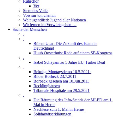
Ruhrchor
Ver
Stem des Volks
Vois sur ton chemin
Weltjugendlied: Jugend aller Nationen
Wir lernen im Vorwärtsgehen …
Sache der Menschen
.
.
Bülent Ucar: Die Zukunft des Islam in
Deutschland
Huub Oosterhuis: Rede auf einem SP-Kongress
.
Isabel Schayani zu 5 Jahre EU-Türkei Deal
.
Beiträge Montagsdemo 10.5.2021:
Bilder Borbeck 23.7.2011
Borbeck gesehen am 10.Juli.2011
Recklinghausen
Tribunale Hospitale am 29.5.2021
.
Die Räumung des Info-Stands der MLPD am 1.
Mai in Herne
Nachlese zum 1. Mai in Herne
Solidaritätserklärungen