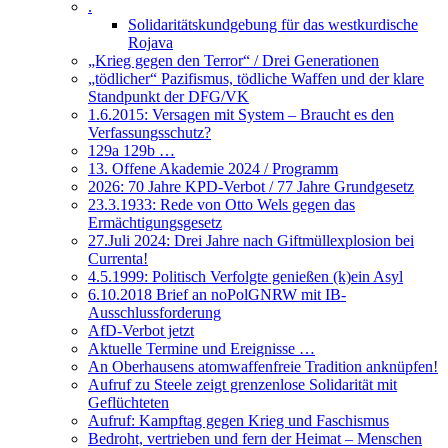
.
Solidaritätskundgebung für das westkurdische
Rojava
„Krieg gegen den Terror“ / Drei Generationen
„tödlicher“ Pazifismus, tödliche Waffen und der klare
Standpunkt der DFG/VK
1.6.2015: Versagen mit System – Braucht es den
Verfassungsschutz?
129a 129b …
13. Offene Akademie 2024 / Programm
2026: 70 Jahre KPD-Verbot / 77 Jahre Grundgesetz
23.3.1933: Rede von Otto Wels gegen das
Ermächtigungsgesetz
27.Juli 2024: Drei Jahre nach Giftmüllexplosion bei
Currenta!
4.5.1999: Politisch Verfolgte genießen (k)ein Asyl
6.10.2018 Brief an noPolGNRW mit IB-
Ausschlussforderung
AfD-Verbot jetzt
Aktuelle Termine und Ereignisse …
An Oberhausens atomwaffenfreie Tradition anknüpfen!
Aufruf zu Steele zeigt grenzenlose Solidarität mit
Geflüchteten
Aufruf: Kampftag gegen Krieg und Faschismus
Bedroht, vertrieben und fern der Heimat – Menschen