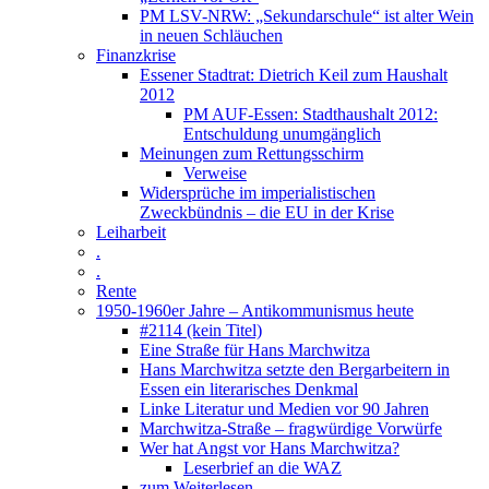
PM LSV-NRW: „Sekundarschule“ ist alter Wein
in neuen Schläuchen
Finanzkrise
Essener Stadtrat: Dietrich Keil zum Haushalt
2012
PM AUF-Essen: Stadthaushalt 2012:
Entschuldung unumgänglich
Meinungen zum Rettungsschirm
Verweise
Widersprüche im imperialistischen
Zweckbündnis – die EU in der Krise
Leiharbeit
.
.
Rente
1950-1960er Jahre – Antikommunismus heute
#2114 (kein Titel)
Eine Straße für Hans Marchwitza
Hans Marchwitza setzte den Bergarbeitern in
Essen ein literarisches Denkmal
Linke Literatur und Medien vor 90 Jahren
Marchwitza-Straße – fragwürdige Vorwürfe
Wer hat Angst vor Hans Marchwitza?
Leserbrief an die WAZ
zum Weiterlesen