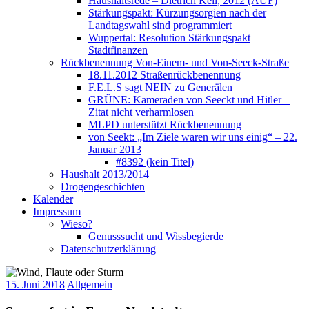
Haushaltsrede – Dietrich Keil, 2012 (AUF)
Stärkungspakt: Kürzungsorgien nach der
Landtagswahl sind programmiert
Wuppertal: Resolution Stärkungspakt
Stadtfinanzen
Rückbenennung Von-Einem- und Von-Seeck-Straße
18.11.2012 Straßenrückbenennung
F.E.L.S sagt NEIN zu Generälen
GRÜNE: Kameraden von Seeckt und Hitler –
Zitat nicht verharmlosen
MLPD unterstützt Rückbenennung
von Seekt: „Im Ziele waren wir uns einig“ – 22.
Januar 2013
#8392 (kein Titel)
Haushalt 2013/2014
Drogengeschichten
Kalender
Impressum
Wieso?
Genusssucht und Wissbegierde
Datenschutzerklärung
15. Juni 2018
Allgemein