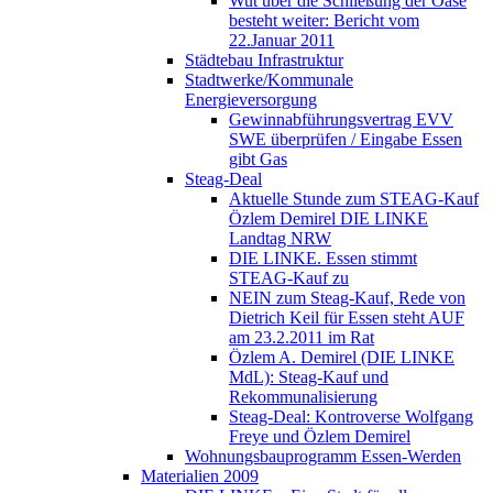
Wut über die Schließung der Oase
besteht weiter: Bericht vom
22.Januar 2011
Städtebau Infrastruktur
Stadtwerke/Kommunale
Energieversorgung
Gewinnabführungsvertrag EVV
SWE überprüfen / Eingabe Essen
gibt Gas
Steag-Deal
Aktuelle Stunde zum STEAG-Kauf
Özlem Demirel DIE LINKE
Landtag NRW
DIE LINKE. Essen stimmt
STEAG-Kauf zu
NEIN zum Steag-Kauf, Rede von
Dietrich Keil für Essen steht AUF
am 23.2.2011 im Rat
Özlem A. Demirel (DIE LINKE
MdL): Steag-Kauf und
Rekommunalisierung
Steag-Deal: Kontroverse Wolfgang
Freye und Özlem Demirel
Wohnungsbauprogramm Essen-Werden
Materialien 2009