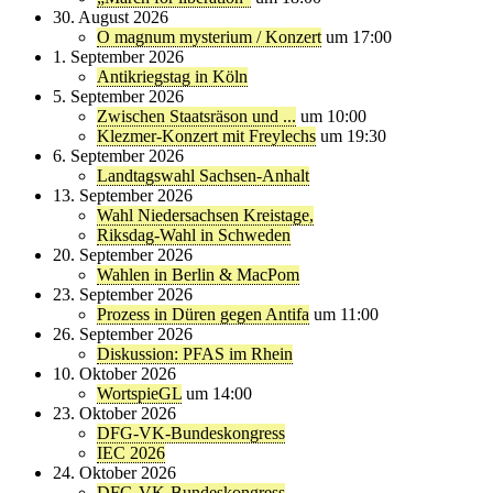
30. August 2026
O magnum mysterium / Konzert
um 17:00
1. September 2026
Antikriegstag in Köln
5. September 2026
Zwischen Staatsräson und ...
um 10:00
Klezmer-Konzert mit Freylechs
um 19:30
6. September 2026
Landtagswahl Sachsen-Anhalt
13. September 2026
Wahl Niedersachsen Kreistage,
Riksdag-Wahl in Schweden
20. September 2026
Wahlen in Berlin & MacPom
23. September 2026
Prozess in Düren gegen Antifa
um 11:00
26. September 2026
Diskussion: PFAS im Rhein
10. Oktober 2026
WortspieGL
um 14:00
23. Oktober 2026
DFG-VK-Bundeskongress
IEC 2026
24. Oktober 2026
DFG-VK-Bundeskongress