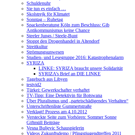
Schuldenuhr
Sie tun es einfach …
Skolstrejk för Klimatet
Sonntag – Ruhetag
Spackenberatung Köln zum Beschluss: Gib
Antikommunismus keine Chance
Steeler Jungs / Steele-Bunt
Stoppt den Drogenhandel in Altendorf
Streitkultur
Strömungsunwesen
Studien- und Lesegruppe 2016: Katastrophenalarm
SYRIZA
LINKE: SYRIZA braucht unsere Solidarität
SYRIZA’s Brief an DIE LINKE
Tagebuch aus Libyen
testvid2
Türkei: Gewerkschafter verhaftet
TV-Tipp: Eine Detektivin für Botswana
Über Pluralismus und „parteischädigendes Verhalten“
Unterschriftenliste Gummertstraße
Verklagt! Prozess am 4.10.2012
Versteckte Seite zum Vorhören: Sommer Sonne
Giftmüll Beiträge
Vesna Buljevic Schauspielerin
Videos Zukunftsdemo / Pfingstjugendtreffen 2011