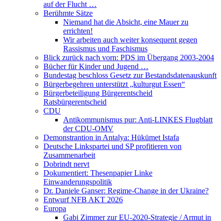
auf der Flucht …
Berühmte Sätze
Niemand hat die Absicht, eine Mauer zu
errichten!
Wir arbeiten auch weiter konsequent gegen
Rassismus und Faschismus
Blick zurück nach vorn: PDS im Übergang 2003-2004
Bücher für Kinder und Jugend …
Bundestag beschloss Gesetz zur Bestandsdatenauskunft
Bürgerbegehren unterstützt „kulturgut Essen“
Bürgerbeteiligung Bürgerentscheid
Ratsbürgerentscheid
CDU
Antikommunismus pur: Anti-LINKES Flugblatt
der CDU-OMV
Demonstrantion in Antalya: Hükümet Istafa
Deutsche Linkspartei und SP profitieren von
Zusammenarbeit
Dobrindt nervt
Dokumentiert: Thesenpapier Linke
Einwanderungspolitik
Dr. Daniele Ganser: Regime-Change in der Ukraine?
Entwurf NFB AKT 2026
Europa
Gabi Zimmer zur EU-2020-Strategie / Armut in