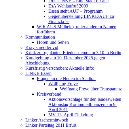
DIE LINKE – Eine Stadt für alle
EsA Wahlaufruf 2009
Essen steht AUF – Programm
Gegenüberstellung LINKE/AUF zu
Finanzkrise
WIR AUS Mülheim, unter anderem Namen
fortführen …
Kommunikation
Hören und Sehen
Kray shredder vid
Kritik zur geplanten Friedensdemo am 3.10 in Berlin
Kundgebung am 10. Dezember 2025 gegen
Abschiebung
Kurzfristig verschoben: Aktuelle Info:
LINKE-Essen
Fragen an die Neuen im Stadtrat
Wolfgang Freye
Wolfgang Freye über Transparenz
Kreisverband
Aktionsvorschläge für den landesweiten
Aktionstag Kommunalfinanzen am 9.
April 2011
MV 13. April Einladung
Linker Aschermittwoch
Linker Parteitag 2011 Erfurt