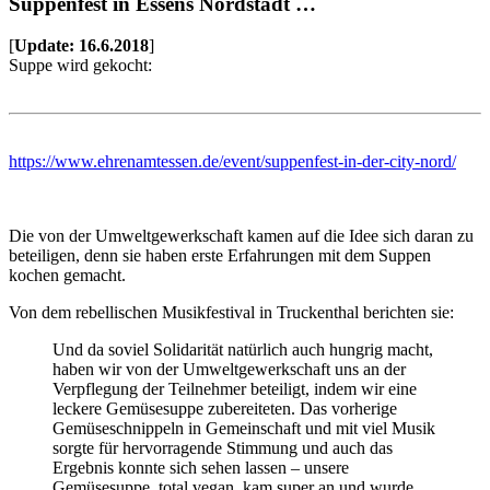
Suppenfest in Essens Nordstadt …
[
Update: 16.6.2018
]
Suppe wird gekocht:
https://www.ehrenamtessen.de/event/suppenfest-in-der-city-nord/
Die von der Umweltgewerkschaft kamen auf die Idee sich daran zu
beteiligen, denn sie haben erste Erfahrungen mit dem Suppen
kochen gemacht.
Von dem rebellischen Musikfestival in Truckenthal berichten sie:
Und da soviel Solidarität natürlich auch hungrig macht,
haben wir von der Umweltgewerkschaft uns an der
Verpflegung der Teilnehmer beteiligt, indem wir eine
leckere Gemüsesuppe zubereiteten. Das vorherige
Gemüseschnippeln in Gemeinschaft und mit viel Musik
sorgte für hervorragende Stimmung und auch das
Ergebnis konnte sich sehen lassen – unsere
Gemüsesuppe, total vegan, kam super an und wurde