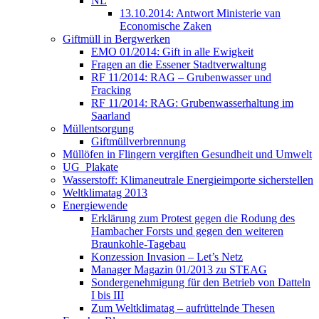
NL
13.10.2014: Antwort Ministerie van
Economische Zaken
Giftmüll in Bergwerken
EMO 01/2014: Gift in alle Ewigkeit
Fragen an die Essener Stadtverwaltung
RF 11/2014: RAG – Grubenwasser und
Fracking
RF 11/2014: RAG: Grubenwasserhaltung im
Saarland
Müllentsorgung
Giftmüllverbrennung
Müllöfen in Flingern vergiften Gesundheit und Umwelt
UG_Plakate
Wasserstoff: Klimaneutrale Energieimporte sicherstellen
Weltklimatag 2013
Energiewende
Erklärung zum Protest gegen die Rodung des
Hambacher Forsts und gegen den weiteren
Braunkohle-Tagebau
Konzession Invasion – Let’s Netz
Manager Magazin 01/2013 zu STEAG
Sondergenehmigung für den Betrieb von Datteln
I bis III
Zum Weltklimatag – aufrüttelnde Thesen