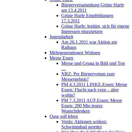
Bürgerversammlung Grüne Harfe
am 13.4.2011
Grüne Harfe Empfehlungen
17.3.2011
Grüne Harfe: legitim, sich für eigene
Interessen einzusetzen
Jugendarbeit
Am 26.1.2011 war Aktion am
Rathaus
Mehrgenerationen Wohnen
Messe Essen
Messe und Gruga in Bild und Ton
…
NRZ: Per Bürgervotum zum
Messergebnis?
PM 4.3.2011 LINKE.Essen: Messe
Essen: Flucht nach vorn – aber
wohin?
PM 7.3.2011 AUF.Essen: Messe
Essen: 200 Mio teures
Wunschdenken
Oase soll leben
Venlo: Aktionen wirken:
Schwimmbad gerettet