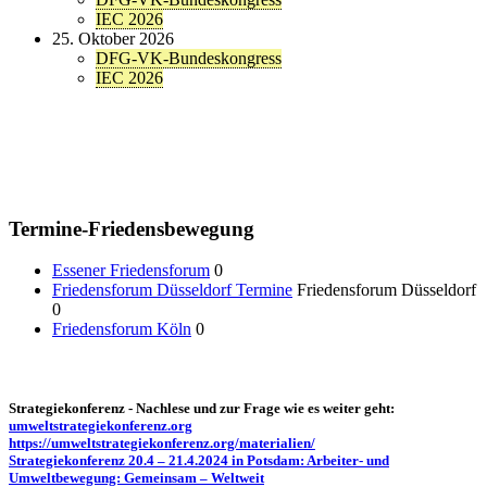
IEC 2026
25. Oktober 2026
DFG-VK-Bundeskongress
IEC 2026
Termine-Friedensbewegung
Essener Friedensforum
0
Friedensforum Düsseldorf Termine
Friedensforum Düsseldorf
0
Friedensforum Köln
0
Strategiekonferenz - Nachlese und zur Frage wie es weiter geht:
umweltstrategiekonferenz.org
https://umweltstrategiekonferenz.org/materialien/
Strategiekonferenz 20.4 – 21.4.2024 in Potsdam: Arbeiter- und
Umweltbewegung: Gemeinsam – Weltweit