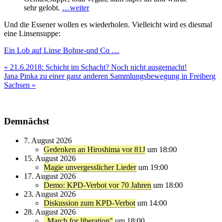
sehr gelobt.
…weiter
Und die Essener wollen es wiederholen. Vielleicht wird es diesmal
eine Linsensuppe:
Ein Lob auf Linse Bohne-und Co …
Beitragsnavigation
« 21.6.2018: Schicht im Schacht? Noch nicht ausgemacht!
Jana Pinka zu einer ganz anderen Sammlungsbewegung in Freiberg
Sachsen »
Demnächst
7. August 2026
Gedenken an Hiroshima vor 81J
um 18:00
15. August 2026
Magie unvergesslicher Lieder
um 19:00
17. August 2026
Demo: KPD-Verbot vor 70 Jahren
um 18:00
23. August 2026
Diskussion zum KPD-Verbot
um 14:00
28. August 2026
„March for liberation"
um 18:00