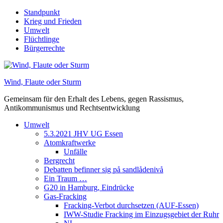
Skip
Standpunkt
to
Krieg und Frieden
content
Umwelt
Flüchtlinge
Bürgerrechte
Wind, Flaute oder Sturm
Gemeinsam für den Erhalt des Lebens, gegen Rassismus,
Antikommunismus und Rechtsentwicklung
Umwelt
5.3.2021 JHV UG Essen
Atomkraftwerke
Unfälle
Bergrecht
Debatten befinner sig på sandlådenivå
Ein Traum …
G20 in Hamburg, Eindrücke
Gas-Fracking
Fracking-Verbot durchsetzen (AUF-Essen)
IWW-Studie Fracking im Einzugsgebiet der Ruhr