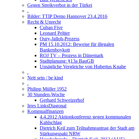
Gegen Streikverbot in der Türkei
.
Bilder: TTIP Demo Hannover 23.4.2016
Recht & Unrecht
Cuban Five
Leonard Peltier
Oury-Jalloh-Prozess
PM 15.10.2012: Beweise für illegalen
Bankenboykott
ROJ TV – Prozess in Dänemark
Stadtplanung: §13a BauGB
Unsägliche Vergleiche von Hubertus Knabe
.
Nett sein / be kind
.
Philipp Müller 1952
30 Stunden-Woche
Gerhard Schweizerhof
Irres LinksDiagonal
Kommualfinanzen
4.4.2012 Aktionkonferenz gegen kommunalen
Kahlschlag
Dietrich Keil zum Teilnahmeantrag der Stadt am
Stärkungspakt NRW