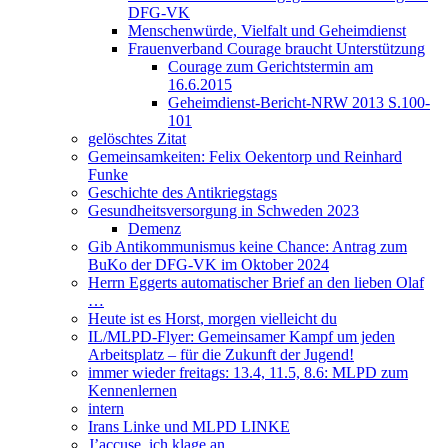
DFG-VK
Menschenwürde, Vielfalt und Geheimdienst
Frauenverband Courage braucht Unterstützung
Courage zum Gerichtstermin am
16.6.2015
Geheimdienst-Bericht-NRW 2013 S.100-
101
gelöschtes Zitat
Gemeinsamkeiten: Felix Oekentorp und Reinhard
Funke
Geschichte des Antikriegstags
Gesundheitsversorgung in Schweden 2023
Demenz
Gib Antikommunismus keine Chance: Antrag zum
BuKo der DFG-VK im Oktober 2024
Herrn Eggerts automatischer Brief an den lieben Olaf
…
Heute ist es Horst, morgen vielleicht du
IL/MLPD-Flyer: Gemeinsamer Kampf um jeden
Arbeitsplatz – für die Zukunft der Jugend!
immer wieder freitags: 13.4, 11.5, 8.6: MLPD zum
Kennenlernen
intern
Irans Linke und MLPD LINKE
J’accuse, ich klage an