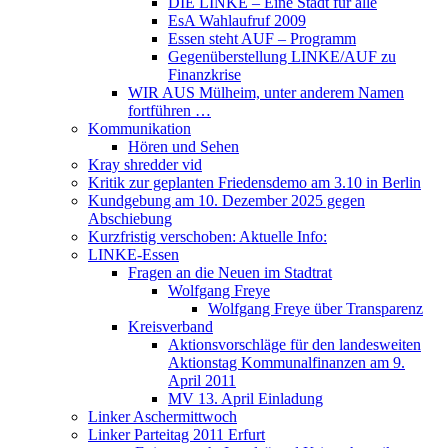
DIE LINKE – Eine Stadt für alle
EsA Wahlaufruf 2009
Essen steht AUF – Programm
Gegenüberstellung LINKE/AUF zu
Finanzkrise
WIR AUS Mülheim, unter anderem Namen
fortführen …
Kommunikation
Hören und Sehen
Kray shredder vid
Kritik zur geplanten Friedensdemo am 3.10 in Berlin
Kundgebung am 10. Dezember 2025 gegen
Abschiebung
Kurzfristig verschoben: Aktuelle Info:
LINKE-Essen
Fragen an die Neuen im Stadtrat
Wolfgang Freye
Wolfgang Freye über Transparenz
Kreisverband
Aktionsvorschläge für den landesweiten
Aktionstag Kommunalfinanzen am 9.
April 2011
MV 13. April Einladung
Linker Aschermittwoch
Linker Parteitag 2011 Erfurt