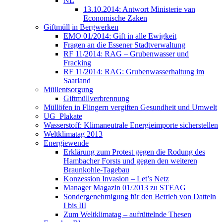
NL
13.10.2014: Antwort Ministerie van
Economische Zaken
Giftmüll in Bergwerken
EMO 01/2014: Gift in alle Ewigkeit
Fragen an die Essener Stadtverwaltung
RF 11/2014: RAG – Grubenwasser und
Fracking
RF 11/2014: RAG: Grubenwasserhaltung im
Saarland
Müllentsorgung
Giftmüllverbrennung
Müllöfen in Flingern vergiften Gesundheit und Umwelt
UG_Plakate
Wasserstoff: Klimaneutrale Energieimporte sicherstellen
Weltklimatag 2013
Energiewende
Erklärung zum Protest gegen die Rodung des
Hambacher Forsts und gegen den weiteren
Braunkohle-Tagebau
Konzession Invasion – Let’s Netz
Manager Magazin 01/2013 zu STEAG
Sondergenehmigung für den Betrieb von Datteln
I bis III
Zum Weltklimatag – aufrüttelnde Thesen