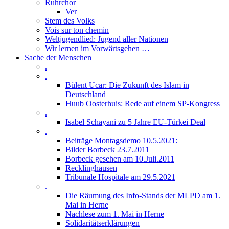
Ruhrchor
Ver
Stem des Volks
Vois sur ton chemin
Weltjugendlied: Jugend aller Nationen
Wir lernen im Vorwärtsgehen …
Sache der Menschen
.
.
Bülent Ucar: Die Zukunft des Islam in
Deutschland
Huub Oosterhuis: Rede auf einem SP-Kongress
.
Isabel Schayani zu 5 Jahre EU-Türkei Deal
.
Beiträge Montagsdemo 10.5.2021:
Bilder Borbeck 23.7.2011
Borbeck gesehen am 10.Juli.2011
Recklinghausen
Tribunale Hospitale am 29.5.2021
.
Die Räumung des Info-Stands der MLPD am 1.
Mai in Herne
Nachlese zum 1. Mai in Herne
Solidaritätserklärungen