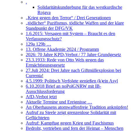
.
Solidaritätskundgebung für das westkurdische
Rojava
„Krieg gegen den Terror“ / Drei Generationen
„tödlicher“ Pazifismus, tödliche Waffen und der klare
Standpunkt der DFG/VK
1.6.2015: Versagen mit System – Braucht es den
Verfassungsschutz?
129a 129b …
13. Offene Akademie 2024 / Programm
2026: 70 Jahre KPD-Verbot / 77 Jahre Grundgesetz
23.3.1933: Rede von Otto Wels gegen das
Ermächtigungsgesetz
27.Juli 2024: Drei Jahre nach Giftmüllexplosion bei
Currenta!
4.5.1999: Politisch Verfolgte genießen (k)ein Asyl
6.10.2018 Brief an noPolGNRW mit IB-
Ausschlussforderung
AfD-Verbot jetzt
Aktuelle Termine und Ereignisse …
An Oberhausens atomwaffenfreie Tradition anknüpfen!
Aufruf zu Steele zeigt grenzenlose Solidarität mit
Geflüchteten
Aufruf: Kampftag gegen Krieg und Faschismus
Bedroht, vertrieben und fern der Heimat – Menschen