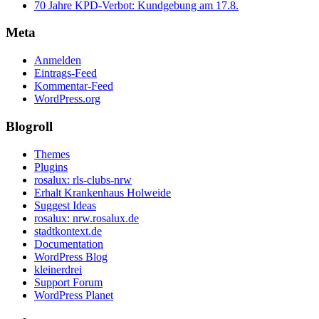
70 Jahre KPD‑Verbot: Kundgebung am 17.8.
Meta
Anmelden
Eintrags-Feed
Kommentar-Feed
WordPress.org
Blogroll
Themes
Plugins
rosalux: rls-clubs-nrw
Erhalt Krankenhaus Holweide
Suggest Ideas
rosalux: nrw.rosalux.de
stadtkontext.de
Documentation
WordPress Blog
kleinerdrei
Support Forum
WordPress Planet
Startseite