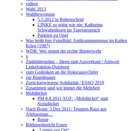
vidtest
Wahl 2013
Wahlbewegung
5.5.2012 in Rüttenscheid
LINKE so nötig wie nie: Katharina
Schwabedissen im Tagesgespräch
Parteien zu Opel
Was heißt hier Feindbild: Antikommunismus im Kalten
Krieg (1987)
WDR: Wer stoppt die rechte Bürgerwehr
x
Zinkhüttenplatz – Ideen statt Ausverkauf / Antwort
Linksfraktion-Duisburg
zum Gedenken an die Holocaust-Opfer
zur Brandmauer
Zurückgewiesene Solidarität / ESSQ 2019
Zusammen sind wir immer die Mehrheit
Mobilticket
PM 8.8.2011 AUF: „Mobilticket“ statt
Sozialticket
Nach Bonn: 3.Dez 2011: Truppen Raus aus
Afghanistan…
Busse
Bildungsbericht Essen
„Lernen vor Ort“