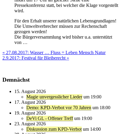
Pressekonferenz statt, bei welcher die Klage vorgestellt
wird.
Für den Erhalt unserer natürlichen Lebensgrundlagen!
Die Umweltverbrecher müssen zur Rechenschaft
gezogen werden!
Die Bürgerversammlung wird bisher u.a. unterstützt
von …
Beitragsnavigation
« 27.08.2017: Wasser … Fluss = Leben Mensch Natur
2.9.2017: Festival für Bleiberecht »
Demnächst
15. August 2026
Magie unvergesslicher Lieder
um 19:00
17. August 2026
Demo: KPD-Verbot vor 70 Jahren
um 18:00
19. August 2026
DeVi GL - Offener Treff
um 19:00
23. August 2026
Diskussion zum KPD-Verbot
um 14:00