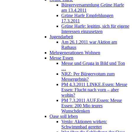
Bürgerversammlung Grüne Harfe
am 13.4.2011
Grüne Harfe Empfehlungen
17.3.2011
Grüne Harfe: legitim, sich für eigene
Interessen einzusetzen
Jugendarbeit
Am 26.1.2011 war Aktion am
Rathaus
Mehrgenerationen Wohnen
Messe Essen
Messe und Gruga in Bild und Ton
…
NRZ: Per Bürgervotum zum
Messergebnis?
PM 4.3.2011 LINKE.Essen: Messe
Essen: Flucht nach vorn – aber
wohin?
PM 7.3.2011 AUF.Essen: Messe
Essen: 200 Mio teures
Wunschdenken
Oase soll leben
Venlo: Aktionen wirken:
Schwimmbad gerettet