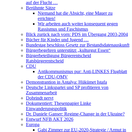
auf der Flucht …
Berühmte Sätze
Niemand hat die Absicht, eine Mauer zu
errichten!
Wir arbeiten auch weiter konsequent gegen
Rassismus und Faschismus
Blick zurück nach vorn: PDS im Übergang 2003-2004
Bücher für Kinder und Jugend …
Bundestag beschloss Gesetz zur Bestandsdatenauskunft
Bürgerbegehren unterstützt „kulturgut Essen“
Bürgerbeteiligung Bürgerentscheid
Ratsbürgerentscheid
CDU
Antikommunismus pur: Anti-LINKES Flugblatt
der CDU-OMV
Demonstrantion in Antalya: Hükümet Istafa
Deutsche Linkspartei und SP profitieren von
Zusammenarbeit
Dobrindt nervt
Dokumentiert: Thesenpapier Linke
Einwanderungspolitik
Dr. Daniele Ganser: Regime-Change in der Ukraine?
Entwurf NFB AKT 2026
Europa
Gabi Zimmer zur EU-2020-Strategie / Armut in