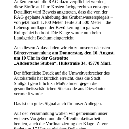
Außerdem soll die RAG dazu verpflichtet werden,
diese Stoffe auf ihre Kosten fachgerecht zu entsorgen.
Detailliert wird Beweis angetreten, dass die von der
RAG geplante Anhebung des Grubenwasserspiegels –
von jetzt noch 1.100 Meter Teufe auf 500 Meter – die
Lebensgrundlagen der Bevölkerung im ganzen
Ruhrgebiet bedroht. Die Klage wurde nun beim
Landgericht Bochum eingereicht.
Aus diesem Anlass laden wir ein zu unserer nächsten
Bürgerversammlung
am Donnerstag, den 10. August,
um 19 Uhr in der Gaststätte
„Altdeutsche Stuben“, Hülsstraße 34, 45770 Marl.
Der öffentliche Druck auf die Umweltverbrecher des
Autokartells hat kürzlich erreicht, dass die Stadt
Stuttgart gerichtlich zu Maßnahmen gegen die
gesundheitsschädlichen Stickoxide aus Dieselautos
verurteilt wurde.
Das ist ein gutes Signal auch für unser Anliegen.
Auf der Versammlung wollen wir gemeinsam unser
weiteres Vorgehen und die Öffentlichkeitsarbeit
beraten, auch die Vorfinanzierung der Klage. Zuvor
findet um 17 Uhr an gleicher Stelle eine