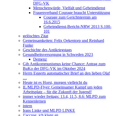
DFG-VK
Menschenwürde, Vielfalt und Geheimdienst
Frauenverband Courage braucht Unterstützung
Courage zum Gerichtstermin am
16.6.2015
Geheimdienst-Bericht-NRW 2013 S.100-
101
gelöschtes Zitat
Gemeinsamkeiten: Felix Oekentorp und Reinhard
Funke
Geschichte des Antikriegstags
Gesundheitsversorgung in Schweden 2023
Demenz
Gib Antikommunismus keine Chance: Antrag zum
BuKo der DFG-VK im Oktober 2024
Herrn Eggerts automatischer Brief an den lieben Olaf
…
Heute ist es Horst, morgen vielleicht du
IL/MLPD-Flyer: Gemeinsamer Kampf um jeden
Arbeitsplatz – für die Zukunft der Jugend!
immer wieder freitags: 13.4, 11.5, 8.6: MLPD zum
Kennenlernen
intern
Irans Linke und MLPD LINKE
J’accuse, ich klage an