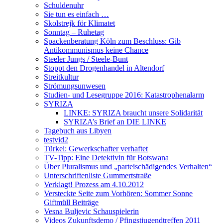
Schuldenuhr
Sie tun es einfach …
Skolstrejk för Klimatet
Sonntag – Ruhetag
Spackenberatung Köln zum Beschluss: Gib
Antikommunismus keine Chance
Steeler Jungs / Steele-Bunt
Stoppt den Drogenhandel in Altendorf
Streitkultur
Strömungsunwesen
Studien- und Lesegruppe 2016: Katastrophenalarm
SYRIZA
LINKE: SYRIZA braucht unsere Solidarität
SYRIZA’s Brief an DIE LINKE
Tagebuch aus Libyen
testvid2
Türkei: Gewerkschafter verhaftet
TV-Tipp: Eine Detektivin für Botswana
Über Pluralismus und „parteischädigendes Verhalten“
Unterschriftenliste Gummertstraße
Verklagt! Prozess am 4.10.2012
Versteckte Seite zum Vorhören: Sommer Sonne
Giftmüll Beiträge
Vesna Buljevic Schauspielerin
Videos Zukunftsdemo / Pfingstjugendtreffen 2011