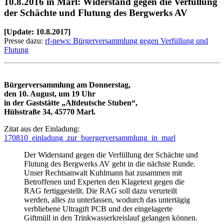
10.8.2016 in Marl: Widerstand gegen die Verfüllung
der Schächte und Flutung des Bergwerks AV
[Update: 10.8.2017]
Presse dazu:
rf-news: Bürgerversammlung gegen Verfüllung und
Flutung
Bürgerversammlung am Donnerstag,
den 10. August, um 19 Uhr
in der Gaststätte „Altdeutsche Stuben“,
Hülsstraße 34, 45770 Marl.
Zitat aus der Einladung:
170810_einladung_zur_buergerversammlung_in_marl
Der Widerstand gegen die Verfüllung der Schächte und
Flutung des Bergwerks AV geht in die nächste Runde.
Unser Rechtsanwalt Kuhlmann hat zusammen mit
Betroffenen und Experten den Klagetext gegen die
RAG fertiggestellt. Die RAG soll dazu verurteilt
werden, alles zu unterlassen, wodurch das untertägig
verbliebene Ultragift PCB und der eingelagerte
Giftmüll in den Trinkwasserkreislauf gelangen können.