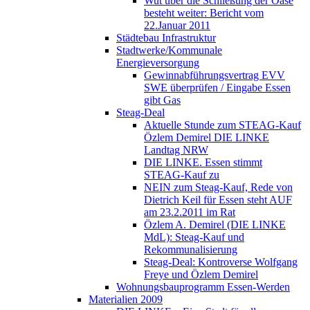
Wut über die Schließung der Oase
besteht weiter: Bericht vom
22.Januar 2011
Städtebau Infrastruktur
Stadtwerke/Kommunale
Energieversorgung
Gewinnabführungsvertrag EVV
SWE überprüfen / Eingabe Essen
gibt Gas
Steag-Deal
Aktuelle Stunde zum STEAG-Kauf
Özlem Demirel DIE LINKE
Landtag NRW
DIE LINKE. Essen stimmt
STEAG-Kauf zu
NEIN zum Steag-Kauf, Rede von
Dietrich Keil für Essen steht AUF
am 23.2.2011 im Rat
Özlem A. Demirel (DIE LINKE
MdL): Steag-Kauf und
Rekommunalisierung
Steag-Deal: Kontroverse Wolfgang
Freye und Özlem Demirel
Wohnungsbauprogramm Essen-Werden
Materialien 2009