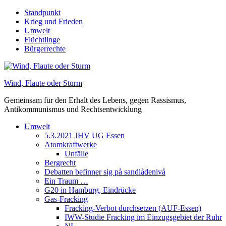
Skip
Standpunkt
to
Krieg und Frieden
content
Umwelt
Flüchtlinge
Bürgerrechte
Wind, Flaute oder Sturm
Gemeinsam für den Erhalt des Lebens, gegen Rassismus,
Antikommunismus und Rechtsentwicklung
Umwelt
5.3.2021 JHV UG Essen
Atomkraftwerke
Unfälle
Bergrecht
Debatten befinner sig på sandlådenivå
Ein Traum …
G20 in Hamburg, Eindrücke
Gas-Fracking
Fracking-Verbot durchsetzen (AUF-Essen)
IWW-Studie Fracking im Einzugsgebiet der Ruhr