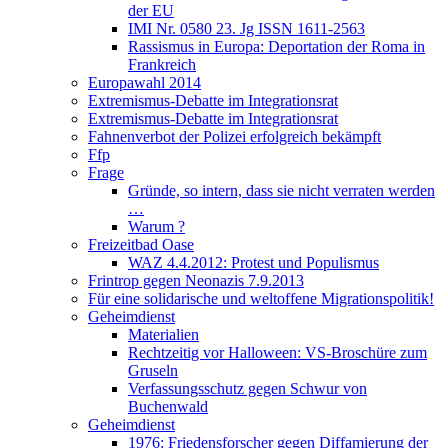
der EU
IMI Nr. 0580 23. Jg ISSN 1611-2563
Rassismus in Europa: Deportation der Roma in
Frankreich
Europawahl 2014
Extremismus-Debatte im Integrationsrat
Extremismus-Debatte im Integrationsrat
Fahnenverbot der Polizei erfolgreich bekämpft
Ffp
Frage
Gründe, so intern, dass sie nicht verraten werden
…
Warum ?
Freizeitbad Oase
WAZ 4.4.2012: Protest und Populismus
Frintrop gegen Neonazis 7.9.2013
Für eine solidarische und weltoffene Migrationspolitik!
Geheimdienst
Materialien
Rechtzeitig vor Halloween: VS-Broschüre zum
Gruseln
Verfassungsschutz gegen Schwur von
Buchenwald
Geheimdienst
1976: Friedensforscher gegen Diffamierung der