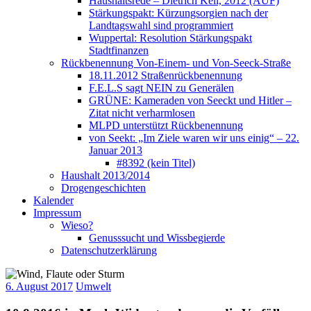
Haushaltsrede – Dietrich Keil, 2012 (AUF)
Stärkungspakt: Kürzungsorgien nach der
Landtagswahl sind programmiert
Wuppertal: Resolution Stärkungspakt
Stadtfinanzen
Rückbenennung Von-Einem- und Von-Seeck-Straße
18.11.2012 Straßenrückbenennung
F.E.L.S sagt NEIN zu Generälen
GRÜNE: Kameraden von Seeckt und Hitler –
Zitat nicht verharmlosen
MLPD unterstützt Rückbenennung
von Seekt: „Im Ziele waren wir uns einig“ – 22.
Januar 2013
#8392 (kein Titel)
Haushalt 2013/2014
Drogengeschichten
Kalender
Impressum
Wieso?
Genusssucht und Wissbegierde
Datenschutzerklärung
6. August 2017
Umwelt