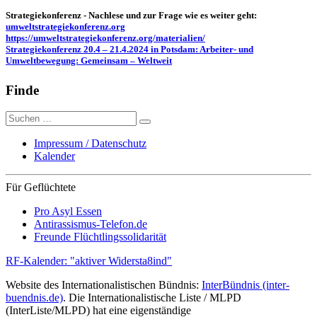
Strategiekonferenz - Nachlese und zur Frage wie es weiter geht:
umweltstrategiekonferenz.org
https://umweltstrategiekonferenz.org/materialien/
Strategiekonferenz 20.4 – 21.4.2024 in Potsdam: Arbeiter- und
Umweltbewegung: Gemeinsam – Weltweit
Finde
Suche
nach:
Impressum / Datenschutz
Kalender
Für Geflüchtete
Pro Asyl Essen
Antirassismus-Telefon.de
Freunde Flüchtlingssolidarität
RF-Kalender: "aktiver Widersta8ind"
Website des Internationalistischen Bündnis:
InterBündnis (inter-
buendnis.de)
. Die Internationalistische Liste / MLPD
(InterListe/MLPD) hat eine eigenständige