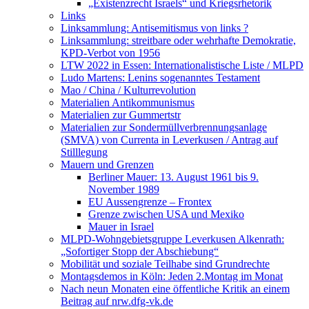
„Existenzrecht Israels“ und Kriegsrhetorik
Links
Linksammlung: Antisemitismus von links ?
Linksammlung: streitbare oder wehrhafte Demokratie,
KPD-Verbot von 1956
LTW 2022 in Essen: Internationalistische Liste / MLPD
Ludo Martens: Lenins sogenanntes Testament
Mao / China / Kulturrevolution
Materialien Antikommunismus
Materialien zur Gummertstr
Materialien zur Sondermüllverbrennungsanlage
(SMVA) von Currenta in Leverkusen / Antrag auf
Stilllegung
Mauern und Grenzen
Berliner Mauer: 13. August 1961 bis 9.
November 1989
EU Aussengrenze – Frontex
Grenze zwischen USA und Mexiko
Mauer in Israel
MLPD-Wohngebietsgruppe Leverkusen Alkenrath:
„Sofortiger Stopp der Abschiebung“
Mobilität und soziale Teilhabe sind Grundrechte
Montagsdemos in Köln: Jeden 2.Montag im Monat
Nach neun Monaten eine öffentliche Kritik an einem
Beitrag auf nrw.dfg-vk.de