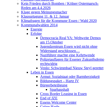
Kein Frieden durch Bomben / Kölner Ostermarsch-
Reden am 4.4.2026
Klage gegen Meinungsmacher
Klausurtagung 11. & 12. Januar
Klimafragen für die Kommune Essen / Wahl 2020
Kommunalwahlen 2014
Energie
Erfolge
Democracia Real YA: Weltweite Demos
am 15.Oktober
Jugendzentrum Essen wird nicht ohne
Widerstand geschlossen…
Naziführer machte eine Kehrtwende
Polizeiauflagen für Essener Zukunftsdemo
rechtwidrig
Venlo: Schwimmbad Nieuw Steyl gerettet
Leben in Essen
Armut: Sozialstaat oder Barmherzigkeit
Bildungspaket – Hartz IV
Bürgerbeteiligung
Sparhaushalt
Cross Border Leasing in Essen
End of JZE
Essens Welcome Center
Grüne Harfe