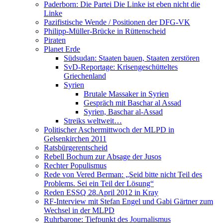
Paderborn: Die Partei Die Linke ist eben nicht die
Linke
Pazifistische Wende / Positionen der DFG-VK
Philipp-Müller-Brücke in Rüttenscheid
Piraten
Planet Erde
Südsudan: Staaten bauen, Staaten zerstören
SvD-Reportage: Krisengeschütteltes
Griechenland
Syrien
Brutale Massaker in Syrien
Gespräch mit Baschar al Assad
Syrien, Baschar al-Assad
Streiks weltweit…
Politischer Aschermittwoch der MLPD in
Gelsenkirchen 2011
Ratsbürgerentscheid
Rebell Bochum zur Absage der Jusos
Rechter Populismus
Rede von Vered Berman: „Seid bitte nicht Teil des
Problems. Sei ein Teil der Lösung“
Reden ESSQ 28.April 2012 in Kray
RF-Interview mit Stefan Engel und Gabi Gärtner zum
Wechsel in der MLPD
Ruhrbarone: Tiefpunkt des Journalismus