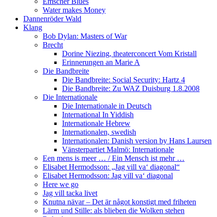
Emscher Blues
Water makes Money
Dannenröder Wald
Klang
Bob Dylan: Masters of War
Brecht
Dorine Niezing, theaterconcert Vom Kristall
Erinnerungen an Marie A
Die Bandbreite
Die Bandbreite: Social Security: Hartz 4
Die Bandbreite: Zu WAZ Duisburg 1.8.2008
Die Internationale
Die Internationale in Deutsch
International In Yiddish
Internationale Hebrew
Internationalen, swedish
Internationalen: Danish version by Hans Laursen
Vänsterpartiet Malmö: Internationale
Een mens is meer … / Ein Mensch ist mehr …
Elisabet Hermodsson: „Jag vill va‘ diagonal“
Elisabet Hermodsson: Jag vill va‘ diagonal
Here we go
Jag vill tacka livet
Knutna nävar – Det är något konstigt med friheten
Lärm und Stille: als blieben die Wolken stehen