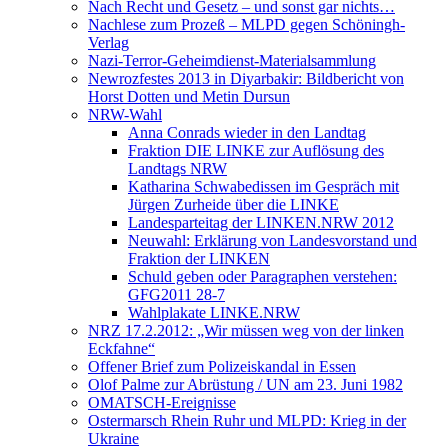
Nach Recht und Gesetz – und sonst gar nichts…
Nachlese zum Prozeß – MLPD gegen Schöningh-
Verlag
Nazi-Terror-Geheimdienst-Materialsammlung
Newrozfestes 2013 in Diyarbakir: Bildbericht von
Horst Dotten und Metin Dursun
NRW-Wahl
Anna Conrads wieder in den Landtag
Fraktion DIE LINKE zur Auflösung des
Landtags NRW
Katharina Schwabedissen im Gespräch mit
Jürgen Zurheide über die LINKE
Landesparteitag der LINKEN.NRW 2012
Neuwahl: Erklärung von Landesvorstand und
Fraktion der LINKEN
Schuld geben oder Paragraphen verstehen:
GFG2011 28-7
Wahlplakate LINKE.NRW
NRZ 17.2.2012: „Wir müssen weg von der linken
Eckfahne“
Offener Brief zum Polizeiskandal in Essen
Olof Palme zur Abrüstung / UN am 23. Juni 1982
OMATSCH-Ereignisse
Ostermarsch Rhein Ruhr und MLPD: Krieg in der
Ukraine