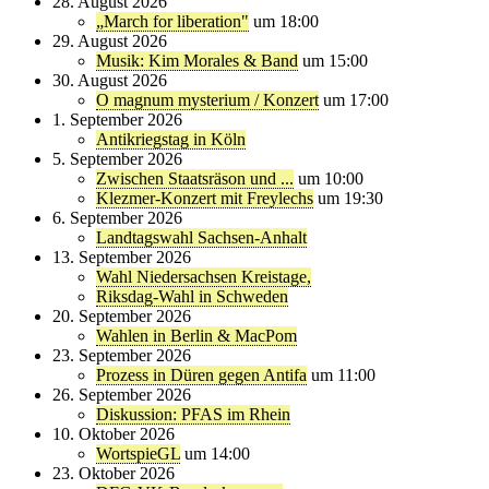
28. August 2026
„March for liberation"
um 18:00
29. August 2026
Musik: Kim Morales & Band
um 15:00
30. August 2026
O magnum mysterium / Konzert
um 17:00
1. September 2026
Antikriegstag in Köln
5. September 2026
Zwischen Staatsräson und ...
um 10:00
Klezmer-Konzert mit Freylechs
um 19:30
6. September 2026
Landtagswahl Sachsen-Anhalt
13. September 2026
Wahl Niedersachsen Kreistage,
Riksdag-Wahl in Schweden
20. September 2026
Wahlen in Berlin & MacPom
23. September 2026
Prozess in Düren gegen Antifa
um 11:00
26. September 2026
Diskussion: PFAS im Rhein
10. Oktober 2026
WortspieGL
um 14:00
23. Oktober 2026