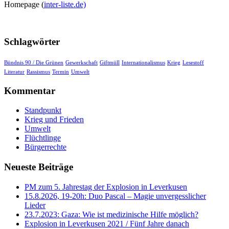
Homepage (
inter-liste.de)
Schlagwörter
Bündnis 90 / Die Grünen
Gewerkschaft
Giftmüll
Internationalismus
Krieg
Lesestoff
Literatur
Rassismus
Termin
Umwelt
Kommentar
Standpunkt
Krieg und Frieden
Umwelt
Flüchtlinge
Bürgerrechte
Neueste Beiträge
PM zum 5. Jahrestag der Explosion in Leverkusen
15.8.2026, 19-20h: Duo Pascal – Magie unvergesslicher
Lieder
23.7.2023: Gaza: Wie ist medizinische Hilfe möglich?
Explosion in Leverkusen 2021 / Fünf Jahre danach