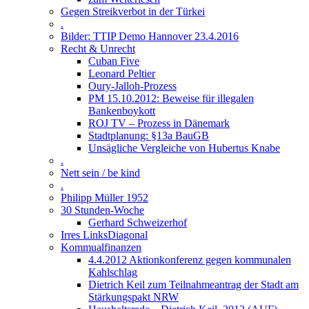
Gegen Streikverbot in der Türkei
.
Bilder: TTIP Demo Hannover 23.4.2016
Recht & Unrecht
Cuban Five
Leonard Peltier
Oury-Jalloh-Prozess
PM 15.10.2012: Beweise für illegalen
Bankenboykott
ROJ TV – Prozess in Dänemark
Stadtplanung: §13a BauGB
Unsägliche Vergleiche von Hubertus Knabe
.
Nett sein / be kind
.
Philipp Müller 1952
30 Stunden-Woche
Gerhard Schweizerhof
Irres LinksDiagonal
Kommualfinanzen
4.4.2012 Aktionkonferenz gegen kommunalen
Kahlschlag
Dietrich Keil zum Teilnahmeantrag der Stadt am
Stärkungspakt NRW