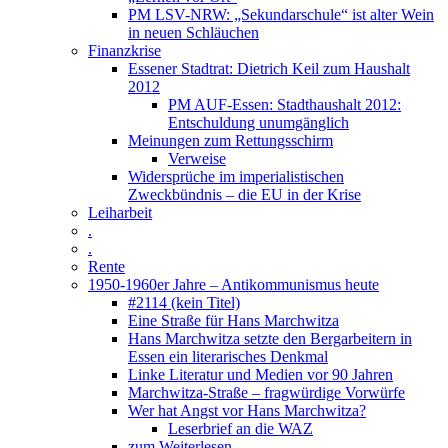
PM LSV-NRW: „Sekundarschule“ ist alter Wein
in neuen Schläuchen
Finanzkrise
Essener Stadtrat: Dietrich Keil zum Haushalt
2012
PM AUF-Essen: Stadthaushalt 2012:
Entschuldung unumgänglich
Meinungen zum Rettungsschirm
Verweise
Widersprüche im imperialistischen
Zweckbündnis – die EU in der Krise
Leiharbeit
.
.
Rente
1950-1960er Jahre – Antikommunismus heute
#2114 (kein Titel)
Eine Straße für Hans Marchwitza
Hans Marchwitza setzte den Bergarbeitern in
Essen ein literarisches Denkmal
Linke Literatur und Medien vor 90 Jahren
Marchwitza-Straße – fragwürdige Vorwürfe
Wer hat Angst vor Hans Marchwitza?
Leserbrief an die WAZ
zum Weiterlesen