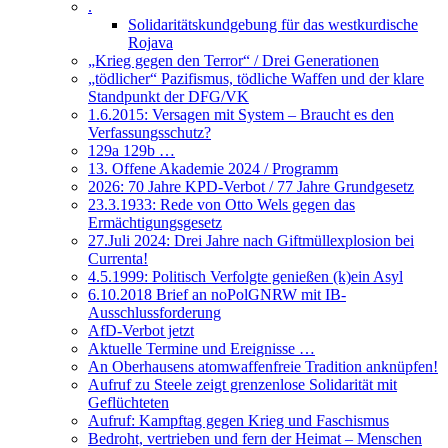
.
Solidaritätskundgebung für das westkurdische
Rojava
„Krieg gegen den Terror“ / Drei Generationen
„tödlicher“ Pazifismus, tödliche Waffen und der klare
Standpunkt der DFG/VK
1.6.2015: Versagen mit System – Braucht es den
Verfassungsschutz?
129a 129b …
13. Offene Akademie 2024 / Programm
2026: 70 Jahre KPD-Verbot / 77 Jahre Grundgesetz
23.3.1933: Rede von Otto Wels gegen das
Ermächtigungsgesetz
27.Juli 2024: Drei Jahre nach Giftmüllexplosion bei
Currenta!
4.5.1999: Politisch Verfolgte genießen (k)ein Asyl
6.10.2018 Brief an noPolGNRW mit IB-
Ausschlussforderung
AfD-Verbot jetzt
Aktuelle Termine und Ereignisse …
An Oberhausens atomwaffenfreie Tradition anknüpfen!
Aufruf zu Steele zeigt grenzenlose Solidarität mit
Geflüchteten
Aufruf: Kampftag gegen Krieg und Faschismus
Bedroht, vertrieben und fern der Heimat – Menschen