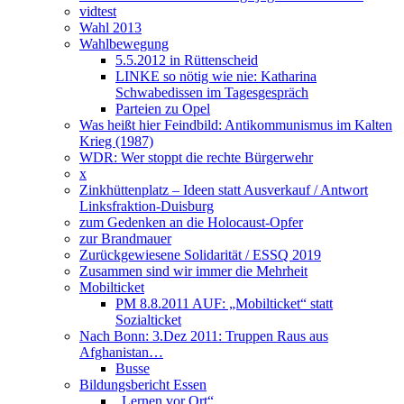
vidtest
Wahl 2013
Wahlbewegung
5.5.2012 in Rüttenscheid
LINKE so nötig wie nie: Katharina
Schwabedissen im Tagesgespräch
Parteien zu Opel
Was heißt hier Feindbild: Antikommunismus im Kalten
Krieg (1987)
WDR: Wer stoppt die rechte Bürgerwehr
x
Zinkhüttenplatz – Ideen statt Ausverkauf / Antwort
Linksfraktion-Duisburg
zum Gedenken an die Holocaust-Opfer
zur Brandmauer
Zurückgewiesene Solidarität / ESSQ 2019
Zusammen sind wir immer die Mehrheit
Mobilticket
PM 8.8.2011 AUF: „Mobilticket“ statt
Sozialticket
Nach Bonn: 3.Dez 2011: Truppen Raus aus
Afghanistan…
Busse
Bildungsbericht Essen
„Lernen vor Ort“