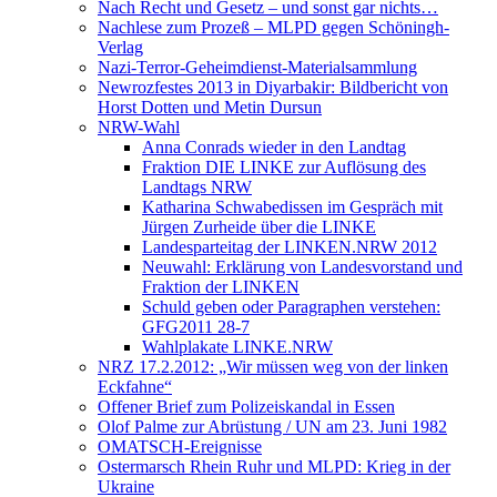
Nach Recht und Gesetz – und sonst gar nichts…
Nachlese zum Prozeß – MLPD gegen Schöningh-
Verlag
Nazi-Terror-Geheimdienst-Materialsammlung
Newrozfestes 2013 in Diyarbakir: Bildbericht von
Horst Dotten und Metin Dursun
NRW-Wahl
Anna Conrads wieder in den Landtag
Fraktion DIE LINKE zur Auflösung des
Landtags NRW
Katharina Schwabedissen im Gespräch mit
Jürgen Zurheide über die LINKE
Landesparteitag der LINKEN.NRW 2012
Neuwahl: Erklärung von Landesvorstand und
Fraktion der LINKEN
Schuld geben oder Paragraphen verstehen:
GFG2011 28-7
Wahlplakate LINKE.NRW
NRZ 17.2.2012: „Wir müssen weg von der linken
Eckfahne“
Offener Brief zum Polizeiskandal in Essen
Olof Palme zur Abrüstung / UN am 23. Juni 1982
OMATSCH-Ereignisse
Ostermarsch Rhein Ruhr und MLPD: Krieg in der
Ukraine