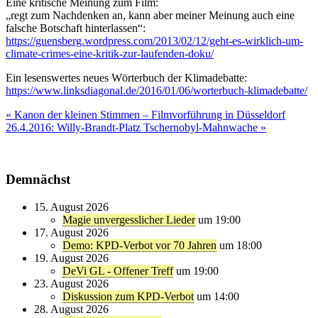
Eine kritische Meinung zum Film:
„regt zum Nachdenken an, kann aber meiner Meinung auch eine
falsche Botschaft hinterlassen“:
https://guensberg.wordpress.com/2013/02/12/geht-es-wirklich-um-
climate-crimes-eine-kritik-zur-laufenden-doku/
Ein lesenswertes neues Wörterbuch der Klimadebatte:
https://www.linksdiagonal.de/2016/01/06/worterbuch-klimadebatte/
Beitragsnavigation
« Kanon der kleinen Stimmen – Filmvorführung in Düsseldorf
26.4.2016: Willy-Brandt-Platz Tschernobyl-Mahnwache »
Demnächst
15. August 2026
Magie unvergesslicher Lieder
um 19:00
17. August 2026
Demo: KPD-Verbot vor 70 Jahren
um 18:00
19. August 2026
DeVi GL - Offener Treff
um 19:00
23. August 2026
Diskussion zum KPD-Verbot
um 14:00
28. August 2026