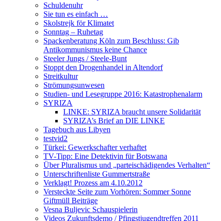
Schuldenuhr
Sie tun es einfach …
Skolstrejk för Klimatet
Sonntag – Ruhetag
Spackenberatung Köln zum Beschluss: Gib
Antikommunismus keine Chance
Steeler Jungs / Steele-Bunt
Stoppt den Drogenhandel in Altendorf
Streitkultur
Strömungsunwesen
Studien- und Lesegruppe 2016: Katastrophenalarm
SYRIZA
LINKE: SYRIZA braucht unsere Solidarität
SYRIZA’s Brief an DIE LINKE
Tagebuch aus Libyen
testvid2
Türkei: Gewerkschafter verhaftet
TV-Tipp: Eine Detektivin für Botswana
Über Pluralismus und „parteischädigendes Verhalten“
Unterschriftenliste Gummertstraße
Verklagt! Prozess am 4.10.2012
Versteckte Seite zum Vorhören: Sommer Sonne
Giftmüll Beiträge
Vesna Buljevic Schauspielerin
Videos Zukunftsdemo / Pfingstjugendtreffen 2011