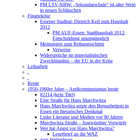
PM LSV-NRW: „Sekundarschule“ ist alter Wein
in neuen Schläuchen
Finanzkrise
Essener Stadtrat: Dietrich Keil zum Haushalt
2012
PM AUF-Essen: Stadthaushalt 2012:
Entschuldung unumgänglich
Meinungen zum Rettungsschirm
Verweise
Widersprüche im imperialistischen
Zweckbündnis – die EU in der Krise
Leiharbeit
.
.
Rente
1950-1960er Jahre – Antikommunismus heute
#2114 (kein Titel)
Eine Straße für Hans Marchwitza
Hans Marchwitza setzte den Bergarbeitern in
Essen ein literarisches Denkmal
Linke Literatur und Medien vor 90 Jahren
Marchwitza-Straße – fragwürdige Vorwürfe
Wer hat Angst vor Hans Marchwitza?
Leserbrief an die WAZ
zum Weiterlesen