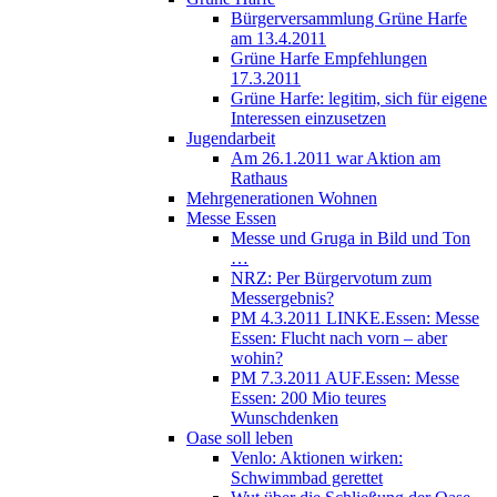
Bürgerversammlung Grüne Harfe
am 13.4.2011
Grüne Harfe Empfehlungen
17.3.2011
Grüne Harfe: legitim, sich für eigene
Interessen einzusetzen
Jugendarbeit
Am 26.1.2011 war Aktion am
Rathaus
Mehrgenerationen Wohnen
Messe Essen
Messe und Gruga in Bild und Ton
…
NRZ: Per Bürgervotum zum
Messergebnis?
PM 4.3.2011 LINKE.Essen: Messe
Essen: Flucht nach vorn – aber
wohin?
PM 7.3.2011 AUF.Essen: Messe
Essen: 200 Mio teures
Wunschdenken
Oase soll leben
Venlo: Aktionen wirken:
Schwimmbad gerettet