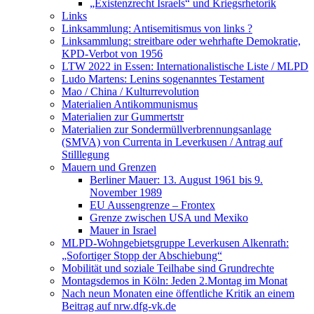
„Existenzrecht Israels“ und Kriegsrhetorik
Links
Linksammlung: Antisemitismus von links ?
Linksammlung: streitbare oder wehrhafte Demokratie,
KPD-Verbot von 1956
LTW 2022 in Essen: Internationalistische Liste / MLPD
Ludo Martens: Lenins sogenanntes Testament
Mao / China / Kulturrevolution
Materialien Antikommunismus
Materialien zur Gummertstr
Materialien zur Sondermüllverbrennungsanlage
(SMVA) von Currenta in Leverkusen / Antrag auf
Stilllegung
Mauern und Grenzen
Berliner Mauer: 13. August 1961 bis 9.
November 1989
EU Aussengrenze – Frontex
Grenze zwischen USA und Mexiko
Mauer in Israel
MLPD-Wohngebietsgruppe Leverkusen Alkenrath:
„Sofortiger Stopp der Abschiebung“
Mobilität und soziale Teilhabe sind Grundrechte
Montagsdemos in Köln: Jeden 2.Montag im Monat
Nach neun Monaten eine öffentliche Kritik an einem
Beitrag auf nrw.dfg-vk.de