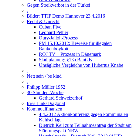
Gegen Streikverbot in der Türkei
.
Bilder: TTIP Demo Hannover 23.4.2016
Recht & Unrecht
Cuban Five
Leonard Peltier
Oury-Jalloh-Prozess
PM 15.10.2012: Beweise für illegalen
Bankenboykott
ROJ TV – Prozess in Dänemark
Stadtplanung: §13a BauGB
Unsägliche Vergleiche von Hubertus Knabe
.
Nett sein / be kind
.
Philipp Müller 1952
30 Stunden-Woche
Gerhard Schweizerhof
Irres LinksDiagonal
Kommualfinanzen
4.4.2012 Aktionkonferenz gegen kommunalen
Kahlschlag
Dietrich Keil zum Teilnahmeantrag der Stadt am
Stärkungspakt NRW