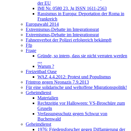
der EU
IMI Nr. 0580 23. Jg ISSN 1611-2563
Rassismus in Europa: Deportation der Roma in
Frankreich
Europawahl 2014
Extremismus-Debatte im Integrationsrat
Extremismus-Debatte im Integrationsrat
Fahnenverbot der Polizei erfolgreich bekämpft
Ffp
Frage
Gründe, so intern, dass sie nicht verraten werden
…
Warum ?
Freizeitbad Oase
WAZ 4.4.2012: Protest und Populismus
Frintrop gegen Neonazis 7.9.2013
Für eine solidarische und weltoffene Migrationspolitik!
Geheimdienst
Materialien
Rechtzeitig vor Halloween: VS-Broschüre zum
Gruseln
Verfassungsschutz gegen Schwur von
Buchenwald
Geheimdienst
1976: Friedensforscher gegen Diffamierung der