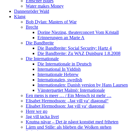
Emscher Blues
Water makes Money
Dannenröder Wald
Klang
Bob Dylan: Masters of War
Brecht
Dorine Niezing, theaterconcert Vom Kristall
Erinnerungen an Marie A
Die Bandbreite
Die Bandbreite: Social Security: Hartz 4
Die Bandbreite: Zu WAZ Duisburg 1.8.2008
Die Internationale
Die Internationale in Deutsch
International In Yiddish
Internationale Hebrew
Internationalen, swedish
Internationalen: Danish version by Hans Laursen
Vänsterpartiet Malmö: Internationale
Een mens is meer … / Ein Mensch ist mehr …
Elisabet Hermodsson: „Jag vill va‘ diagonal“
Elisabet Hermodsson: Jag vill va‘ diagonal
Here we go
Jag vill tacka livet
Knutna nävar – Det är något konstigt med friheten
Lärm und Stille: als blieben die Wolken stehen