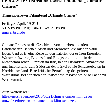
Fr, 8.4.2016: TransitionTown-Filmabend „Climate
Crimes“
TransitionTown-Filmabend „Climate Crimes“
Freitag 8. April, 19-21 Uhr
VHS Essen – Burgplatz 1 – 45127 Essen
umwelttisch.de
Climate Crimes ist die Geschichte von atemberaubenden
Landschaften, seltenen Arten und Menschen, die mit der Natur
leben. Und es ist eine Reise zu den Tatorten der grünen Energien –
Wasserkraftwerke, Biodiesel und Biogasproduktion – in den
Mesopotamischen Sümpfen im Irak, in den Urwäldern Amazoniens
und Indonesiens, dem Südosten der Türkei sowie Schutzgebieten in
Norddeutschland. Eine kritische Betrachtung des grünen
Wachstums, bei der auch der Postwachstumsökonom Niko Paech zu
Wort kommt.
Zum Weiterlesen:
https://netzfrauen.org/2015/06/21/climate-crimes-film-ueber-
umweltverbrechen-im-namen-des-klimaschutzes/