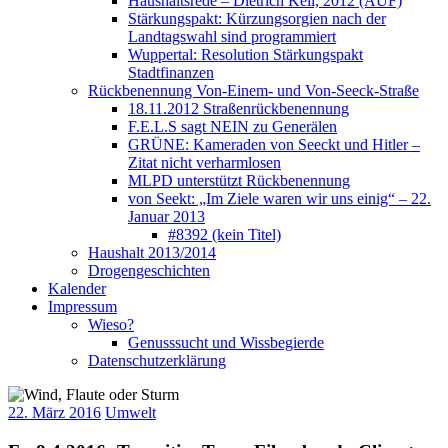
Haushaltsrede – Dietrich Keil, 2012 (AUF)
Stärkungspakt: Kürzungsorgien nach der
Landtagswahl sind programmiert
Wuppertal: Resolution Stärkungspakt
Stadtfinanzen
Rückbenennung Von-Einem- und Von-Seeck-Straße
18.11.2012 Straßenrückbenennung
F.E.L.S sagt NEIN zu Generälen
GRÜNE: Kameraden von Seeckt und Hitler –
Zitat nicht verharmlosen
MLPD unterstützt Rückbenennung
von Seekt: „Im Ziele waren wir uns einig“ – 22.
Januar 2013
#8392 (kein Titel)
Haushalt 2013/2014
Drogengeschichten
Kalender
Impressum
Wieso?
Genusssucht und Wissbegierde
Datenschutzerklärung
22. März 2016
Umwelt