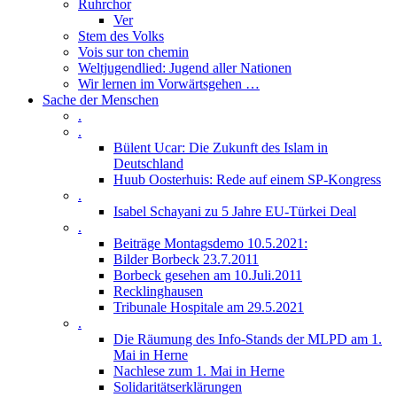
Ruhrchor
Ver
Stem des Volks
Vois sur ton chemin
Weltjugendlied: Jugend aller Nationen
Wir lernen im Vorwärtsgehen …
Sache der Menschen
.
.
Bülent Ucar: Die Zukunft des Islam in
Deutschland
Huub Oosterhuis: Rede auf einem SP-Kongress
.
Isabel Schayani zu 5 Jahre EU-Türkei Deal
.
Beiträge Montagsdemo 10.5.2021:
Bilder Borbeck 23.7.2011
Borbeck gesehen am 10.Juli.2011
Recklinghausen
Tribunale Hospitale am 29.5.2021
.
Die Räumung des Info-Stands der MLPD am 1.
Mai in Herne
Nachlese zum 1. Mai in Herne
Solidaritätserklärungen