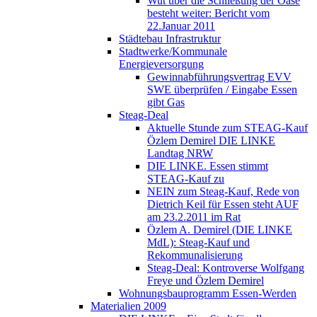
Wut über die Schließung der Oase
besteht weiter: Bericht vom
22.Januar 2011
Städtebau Infrastruktur
Stadtwerke/Kommunale
Energieversorgung
Gewinnabführungsvertrag EVV
SWE überprüfen / Eingabe Essen
gibt Gas
Steag-Deal
Aktuelle Stunde zum STEAG-Kauf
Özlem Demirel DIE LINKE
Landtag NRW
DIE LINKE. Essen stimmt
STEAG-Kauf zu
NEIN zum Steag-Kauf, Rede von
Dietrich Keil für Essen steht AUF
am 23.2.2011 im Rat
Özlem A. Demirel (DIE LINKE
MdL): Steag-Kauf und
Rekommunalisierung
Steag-Deal: Kontroverse Wolfgang
Freye und Özlem Demirel
Wohnungsbauprogramm Essen-Werden
Materialien 2009