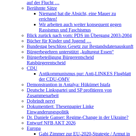
auf der Flucht …
Berühmte Sätze
Niemand hat die Absicht, eine Mauer zu
errichten!
Wir arbeiten auch weiter konsequent gegen
Rassismus und Faschismus
Blick zurück nach vorn: PDS im Übergang 2003-2004
Bücher für Kinder und Jugend …
Bundestag beschloss Gesetz zur Bestandsdatenauskunft
Bürgerbegehren unterstützt „kulturgut Essen“
Bürgerbeteiligung Bürgerentscheid
Ratsbürgerentscheid
CDU
Antikommunismus pur: Anti-LINKES Flugblatt
der CDU-OMV
Demonstrantion in Antalya: Hükümet Istafa
Deutsche Linkspartei und SP profitieren von
Zusammenarbeit
Dobrindt nervt
Dokumentiert: Thesenpapier Linke
Einwanderungspolitik
Dr. Daniele Ganser: Regime-Change in der Ukraine?
Entwurf NFB AKT 2026
Europa
Gabi Zimmer zur EU-2020-Strategie / Armut in