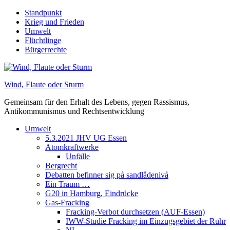
Skip
Standpunkt
to
Krieg und Frieden
content
Umwelt
Flüchtlinge
Bürgerrechte
Wind, Flaute oder Sturm
Gemeinsam für den Erhalt des Lebens, gegen Rassismus,
Antikommunismus und Rechtsentwicklung
Umwelt
5.3.2021 JHV UG Essen
Atomkraftwerke
Unfälle
Bergrecht
Debatten befinner sig på sandlådenivå
Ein Traum …
G20 in Hamburg, Eindrücke
Gas-Fracking
Fracking-Verbot durchsetzen (AUF-Essen)
IWW-Studie Fracking im Einzugsgebiet der Ruhr