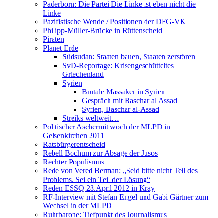
Paderborn: Die Partei Die Linke ist eben nicht die
Linke
Pazifistische Wende / Positionen der DFG-VK
Philipp-Müller-Brücke in Rüttenscheid
Piraten
Planet Erde
Südsudan: Staaten bauen, Staaten zerstören
SvD-Reportage: Krisengeschütteltes
Griechenland
Syrien
Brutale Massaker in Syrien
Gespräch mit Baschar al Assad
Syrien, Baschar al-Assad
Streiks weltweit…
Politischer Aschermittwoch der MLPD in
Gelsenkirchen 2011
Ratsbürgerentscheid
Rebell Bochum zur Absage der Jusos
Rechter Populismus
Rede von Vered Berman: „Seid bitte nicht Teil des
Problems. Sei ein Teil der Lösung“
Reden ESSQ 28.April 2012 in Kray
RF-Interview mit Stefan Engel und Gabi Gärtner zum
Wechsel in der MLPD
Ruhrbarone: Tiefpunkt des Journalismus