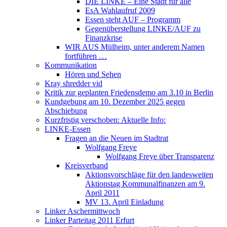
DIE LINKE – Eine Stadt für alle
EsA Wahlaufruf 2009
Essen steht AUF – Programm
Gegenüberstellung LINKE/AUF zu
Finanzkrise
WIR AUS Mülheim, unter anderem Namen
fortführen …
Kommunikation
Hören und Sehen
Kray shredder vid
Kritik zur geplanten Friedensdemo am 3.10 in Berlin
Kundgebung am 10. Dezember 2025 gegen
Abschiebung
Kurzfristig verschoben: Aktuelle Info:
LINKE-Essen
Fragen an die Neuen im Stadtrat
Wolfgang Freye
Wolfgang Freye über Transparenz
Kreisverband
Aktionsvorschläge für den landesweiten
Aktionstag Kommunalfinanzen am 9.
April 2011
MV 13. April Einladung
Linker Aschermittwoch
Linker Parteitag 2011 Erfurt