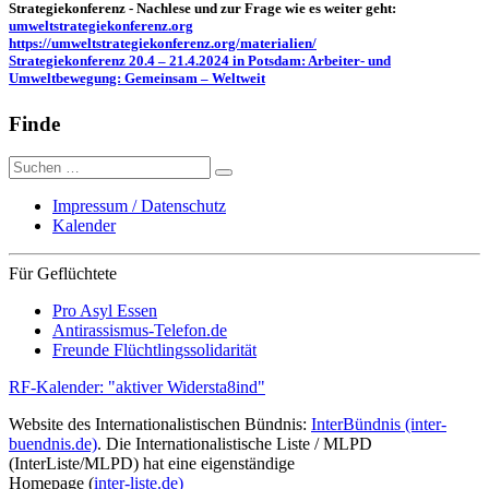
Strategiekonferenz - Nachlese und zur Frage wie es weiter geht:
umweltstrategiekonferenz.org
https://umweltstrategiekonferenz.org/materialien/
Strategiekonferenz 20.4 – 21.4.2024 in Potsdam: Arbeiter- und
Umweltbewegung: Gemeinsam – Weltweit
Finde
Suche
nach:
Impressum / Datenschutz
Kalender
Für Geflüchtete
Pro Asyl Essen
Antirassismus-Telefon.de
Freunde Flüchtlingssolidarität
RF-Kalender: "aktiver Widersta8ind"
Website des Internationalistischen Bündnis:
InterBündnis (inter-
buendnis.de)
. Die Internationalistische Liste / MLPD
(InterListe/MLPD) hat eine eigenständige
Homepage (
inter-liste.de)