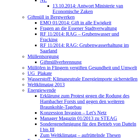
NL
13.10.2014: Antwort Ministerie van
Economische Zaken
Giftmüll in Bergwerken
EMO 01/2014: Gift in alle Ewigkeit
Fragen an die Essener Stadtverwaltung
RF 11/2014: RAG – Grubenwasser und
Fracking
RF 11/2014: RAG: Grubenwasserhaltung im
Saarland
Müllentsorgung
Giftmüllverbrennung
Müllöfen in Flingern vergiften Gesundheit und Umwelt
UG_Plakate
Wasserstoff: Klimaneutrale Energieimporte sicherstellen
Weltklimatag 2013
Energiewende
Erklärung zum Protest gegen die Rodung des
Hambacher Forsts und gegen den weiteren
Braunkohle-Tagebau
Konzession Invasion – Let’s Netz
Manager Magazin 01/2013 zu STEAG
Sondergenehmigung für den Betrieb von Datteln
I bis III
Zum Weltklimatag – aufrüttelnde Thesen