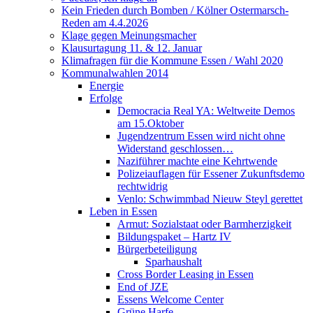
Kein Frieden durch Bomben / Kölner Ostermarsch-
Reden am 4.4.2026
Klage gegen Meinungsmacher
Klausurtagung 11. & 12. Januar
Klimafragen für die Kommune Essen / Wahl 2020
Kommunalwahlen 2014
Energie
Erfolge
Democracia Real YA: Weltweite Demos
am 15.Oktober
Jugendzentrum Essen wird nicht ohne
Widerstand geschlossen…
Naziführer machte eine Kehrtwende
Polizeiauflagen für Essener Zukunftsdemo
rechtwidrig
Venlo: Schwimmbad Nieuw Steyl gerettet
Leben in Essen
Armut: Sozialstaat oder Barmherzigkeit
Bildungspaket – Hartz IV
Bürgerbeteiligung
Sparhaushalt
Cross Border Leasing in Essen
End of JZE
Essens Welcome Center
Grüne Harfe