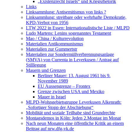
„Existenzrecht Israels“ und Kriegsrhetorik
Links
Linksammlung: Antisemitismus von links ?
Linksammlung: streitbare oder wehrhafte Demokratie,
KPD-Verbot von 1956
LTW 2022 in Essen: Internationalistische Liste / MLPD
Ludo Martens: Lenins sogenanntes Testament
Mao / China / Kulturrevolution
Materialien Antikommunismus
Materialien zur Gummertstr
Materialien zur Sondermüllverbrennungsanlage
(SMVA) von Currenta in Leverkusen / Antrag auf
Stilllegung
Mauern und Grenzen
Berliner Mauer: 13. August 1961 bis 9.
November 1989
EU Aussengrenze – Frontex
Grenze zwischen USA und Mexiko
Mauer in Israel
MLPD-Wohngebietsgruppe Leverkusen Alkenrath:
„Sofortiger Stopp der Abschiebung“
Mobilität und soziale Teilhabe sind Grundrechte
Montagsdemos in Köln: Jeden 2.Montag im Monat
Nach neun Monaten eine öffentliche Kritik an einem
Beitrag auf nrw.dfg-vk.de