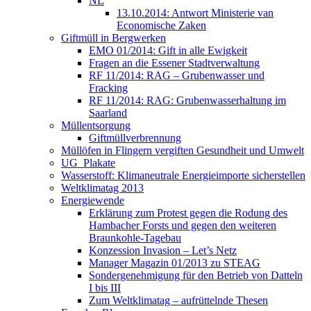
NL
13.10.2014: Antwort Ministerie van
Economische Zaken
Giftmüll in Bergwerken
EMO 01/2014: Gift in alle Ewigkeit
Fragen an die Essener Stadtverwaltung
RF 11/2014: RAG – Grubenwasser und
Fracking
RF 11/2014: RAG: Grubenwasserhaltung im
Saarland
Müllentsorgung
Giftmüllverbrennung
Müllöfen in Flingern vergiften Gesundheit und Umwelt
UG_Plakate
Wasserstoff: Klimaneutrale Energieimporte sicherstellen
Weltklimatag 2013
Energiewende
Erklärung zum Protest gegen die Rodung des
Hambacher Forsts und gegen den weiteren
Braunkohle-Tagebau
Konzession Invasion – Let’s Netz
Manager Magazin 01/2013 zu STEAG
Sondergenehmigung für den Betrieb von Datteln
I bis III
Zum Weltklimatag – aufrüttelnde Thesen