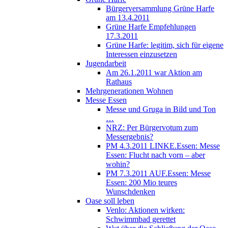
Bürgerversammlung Grüne Harfe
am 13.4.2011
Grüne Harfe Empfehlungen
17.3.2011
Grüne Harfe: legitim, sich für eigene
Interessen einzusetzen
Jugendarbeit
Am 26.1.2011 war Aktion am
Rathaus
Mehrgenerationen Wohnen
Messe Essen
Messe und Gruga in Bild und Ton
…
NRZ: Per Bürgervotum zum
Messergebnis?
PM 4.3.2011 LINKE.Essen: Messe
Essen: Flucht nach vorn – aber
wohin?
PM 7.3.2011 AUF.Essen: Messe
Essen: 200 Mio teures
Wunschdenken
Oase soll leben
Venlo: Aktionen wirken:
Schwimmbad gerettet