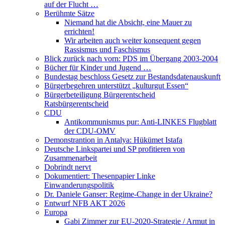
auf der Flucht …
Berühmte Sätze
Niemand hat die Absicht, eine Mauer zu
errichten!
Wir arbeiten auch weiter konsequent gegen
Rassismus und Faschismus
Blick zurück nach vorn: PDS im Übergang 2003-2004
Bücher für Kinder und Jugend …
Bundestag beschloss Gesetz zur Bestandsdatenauskunft
Bürgerbegehren unterstützt „kulturgut Essen“
Bürgerbeteiligung Bürgerentscheid
Ratsbürgerentscheid
CDU
Antikommunismus pur: Anti-LINKES Flugblatt
der CDU-OMV
Demonstrantion in Antalya: Hükümet Istafa
Deutsche Linkspartei und SP profitieren von
Zusammenarbeit
Dobrindt nervt
Dokumentiert: Thesenpapier Linke
Einwanderungspolitik
Dr. Daniele Ganser: Regime-Change in der Ukraine?
Entwurf NFB AKT 2026
Europa
Gabi Zimmer zur EU-2020-Strategie / Armut in