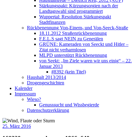
Haushaltsrede – Dietrich Keil, 2012 (AUF)
Stärkungspakt: Kürzungsorgien nach der
Landtagswahl sind programmiert
Wuppertal: Resolution Stärkungspakt
Stadtfinanzen
Rückbenennung Von-Einem- und Von-Seeck-Straße
18.11.2012 Straßenrückbenennung
F.E.L.S sagt NEIN zu Generälen
GRÜNE: Kameraden von Seeckt und Hitler –
Zitat nicht verharmlosen
MLPD unterstützt Rückbenennung
von Seekt: „Im Ziele waren wir uns einig“ – 22.
Januar 2013
#8392 (kein Titel)
Haushalt 2013/2014
Drogengeschichten
Kalender
Impressum
Wieso?
Genusssucht und Wissbegierde
Datenschutzerklärung
25. März 2016