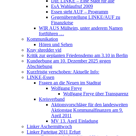
DIE LINKE – Eine Stadt für alle
EsA Wahlaufruf 2009
Essen steht AUF – Programm
Gegenüberstellung LINKE/AUF zu
Finanzkrise
WIR AUS Mülheim, unter anderem Namen
fortführen …
Kommunikation
Hören und Sehen
Kray shredder vid
Kritik zur geplanten Friedensdemo am 3.10 in Berlin
Kundgebung am 10. Dezember 2025 gegen
Abschiebung
Kurzfristig verschoben: Aktuelle Info:
LINKE-Essen
Fragen an die Neuen im Stadtrat
Wolfgang Freye
Wolfgang Freye über Transparenz
Kreisverband
Aktionsvorschläge für den landesweiten
Aktionstag Kommunalfinanzen am 9.
April 2011
MV 13. April Einladung
Linker Aschermittwoch
Linker Parteitag 2011 Erfurt