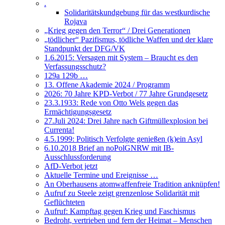
.
Solidaritätskundgebung für das westkurdische
Rojava
„Krieg gegen den Terror“ / Drei Generationen
„tödlicher“ Pazifismus, tödliche Waffen und der klare
Standpunkt der DFG/VK
1.6.2015: Versagen mit System – Braucht es den
Verfassungsschutz?
129a 129b …
13. Offene Akademie 2024 / Programm
2026: 70 Jahre KPD-Verbot / 77 Jahre Grundgesetz
23.3.1933: Rede von Otto Wels gegen das
Ermächtigungsgesetz
27.Juli 2024: Drei Jahre nach Giftmüllexplosion bei
Currenta!
4.5.1999: Politisch Verfolgte genießen (k)ein Asyl
6.10.2018 Brief an noPolGNRW mit IB-
Ausschlussforderung
AfD-Verbot jetzt
Aktuelle Termine und Ereignisse …
An Oberhausens atomwaffenfreie Tradition anknüpfen!
Aufruf zu Steele zeigt grenzenlose Solidarität mit
Geflüchteten
Aufruf: Kampftag gegen Krieg und Faschismus
Bedroht, vertrieben und fern der Heimat – Menschen