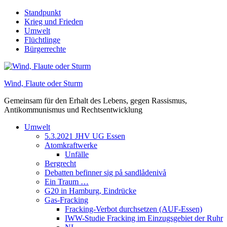
Skip
Standpunkt
to
Krieg und Frieden
content
Umwelt
Flüchtlinge
Bürgerrechte
Wind, Flaute oder Sturm
Gemeinsam für den Erhalt des Lebens, gegen Rassismus,
Antikommunismus und Rechtsentwicklung
Umwelt
5.3.2021 JHV UG Essen
Atomkraftwerke
Unfälle
Bergrecht
Debatten befinner sig på sandlådenivå
Ein Traum …
G20 in Hamburg, Eindrücke
Gas-Fracking
Fracking-Verbot durchsetzen (AUF-Essen)
IWW-Studie Fracking im Einzugsgebiet der Ruhr