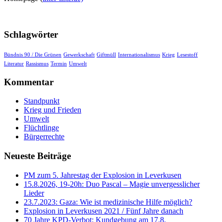
Schlagwörter
Bündnis 90 / Die Grünen
Gewerkschaft
Giftmüll
Internationalismus
Krieg
Lesestoff
Literatur
Rassismus
Termin
Umwelt
Kommentar
Standpunkt
Krieg und Frieden
Umwelt
Flüchtlinge
Bürgerrechte
Neueste Beiträge
PM zum 5. Jahrestag der Explosion in Leverkusen
15.8.2026, 19-20h: Duo Pascal – Magie unvergesslicher
Lieder
23.7.2023: Gaza: Wie ist medizinische Hilfe möglich?
Explosion in Leverkusen 2021 / Fünf Jahre danach
70 Jahre KPD‑Verbot: Kundgebung am 17.8.