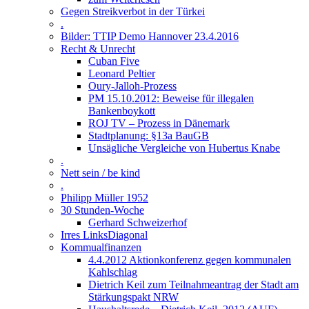
Gegen Streikverbot in der Türkei
.
Bilder: TTIP Demo Hannover 23.4.2016
Recht & Unrecht
Cuban Five
Leonard Peltier
Oury-Jalloh-Prozess
PM 15.10.2012: Beweise für illegalen
Bankenboykott
ROJ TV – Prozess in Dänemark
Stadtplanung: §13a BauGB
Unsägliche Vergleiche von Hubertus Knabe
.
Nett sein / be kind
.
Philipp Müller 1952
30 Stunden-Woche
Gerhard Schweizerhof
Irres LinksDiagonal
Kommualfinanzen
4.4.2012 Aktionkonferenz gegen kommunalen
Kahlschlag
Dietrich Keil zum Teilnahmeantrag der Stadt am
Stärkungspakt NRW