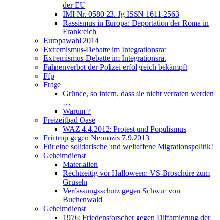
der EU
IMI Nr. 0580 23. Jg ISSN 1611-2563
Rassismus in Europa: Deportation der Roma in
Frankreich
Europawahl 2014
Extremismus-Debatte im Integrationsrat
Extremismus-Debatte im Integrationsrat
Fahnenverbot der Polizei erfolgreich bekämpft
Ffp
Frage
Gründe, so intern, dass sie nicht verraten werden
…
Warum ?
Freizeitbad Oase
WAZ 4.4.2012: Protest und Populismus
Frintrop gegen Neonazis 7.9.2013
Für eine solidarische und weltoffene Migrationspolitik!
Geheimdienst
Materialien
Rechtzeitig vor Halloween: VS-Broschüre zum
Gruseln
Verfassungsschutz gegen Schwur von
Buchenwald
Geheimdienst
1976: Friedensforscher gegen Diffamierung der