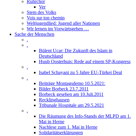
Ruhrchor
Ver
Stem des Volks
Vois sur ton chemin
Weltjugendlied: Jugend aller Nationen
Wir lernen im Vorwärtsgehen …
Sache der Menschen
.
.
Bülent Ucar: Die Zukunft des Islam in
Deutschland
Huub Oosterhuis: Rede auf einem SP-Kongress
.
Isabel Schayani zu 5 Jahre EU-Türkei Deal
.
Beiträge Montagsdemo 10.5.2021:
Bilder Borbeck 23.7.2011
Borbeck gesehen am 10.Juli.2011
Recklinghausen
Tribunale Hospitale am 29.5.2021
.
Die Räumung des Info-Stands der MLPD am 1.
Mai in Herne
Nachlese zum 1. Mai in Herne
Solidaritätserklärungen