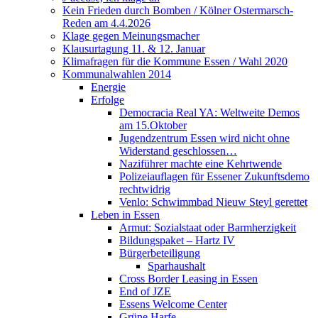
Kein Frieden durch Bomben / Kölner Ostermarsch-
Reden am 4.4.2026
Klage gegen Meinungsmacher
Klausurtagung 11. & 12. Januar
Klimafragen für die Kommune Essen / Wahl 2020
Kommunalwahlen 2014
Energie
Erfolge
Democracia Real YA: Weltweite Demos
am 15.Oktober
Jugendzentrum Essen wird nicht ohne
Widerstand geschlossen…
Naziführer machte eine Kehrtwende
Polizeiauflagen für Essener Zukunftsdemo
rechtwidrig
Venlo: Schwimmbad Nieuw Steyl gerettet
Leben in Essen
Armut: Sozialstaat oder Barmherzigkeit
Bildungspaket – Hartz IV
Bürgerbeteiligung
Sparhaushalt
Cross Border Leasing in Essen
End of JZE
Essens Welcome Center
Grüne Harfe