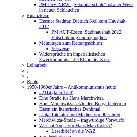
PM LSV-NRW: „Sekundarschule“ ist alter Wein
in neuen Schläuchen
Finanzkrise
Essener Stadtrat: Dietrich Keil zum Haushalt
2012
PM AUF-Essen: Stadthaushalt 2012:
Entschuldung unumgänglich
Meinungen zum Rettungsschirm
Verweise
Widersprüche im imperialistischen
Zweckbündnis – die EU in der Krise
Leiharbeit
.
.
Rente
1950-1960er Jahre – Antikommunismus heute
#2114 (kein Titel)
Eine Straße für Hans Marchwitza
Hans Marchwitza setzte den Bergarbeitern in
Essen ein literarisches Denkmal
Linke Literatur und Medien vor 90 Jahren
Marchwitza-Straße – fragwürdige Vorwürfe
Wer hat Angst vor Hans Marchwitza?
Leserbrief an die WAZ
zum Weiterlesen