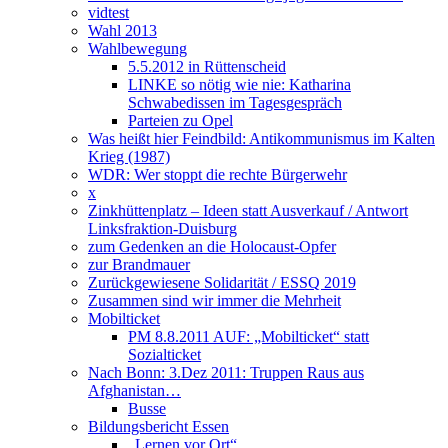
vidtest
Wahl 2013
Wahlbewegung
5.5.2012 in Rüttenscheid
LINKE so nötig wie nie: Katharina
Schwabedissen im Tagesgespräch
Parteien zu Opel
Was heißt hier Feindbild: Antikommunismus im Kalten
Krieg (1987)
WDR: Wer stoppt die rechte Bürgerwehr
x
Zinkhüttenplatz – Ideen statt Ausverkauf / Antwort
Linksfraktion-Duisburg
zum Gedenken an die Holocaust-Opfer
zur Brandmauer
Zurückgewiesene Solidarität / ESSQ 2019
Zusammen sind wir immer die Mehrheit
Mobilticket
PM 8.8.2011 AUF: „Mobilticket“ statt
Sozialticket
Nach Bonn: 3.Dez 2011: Truppen Raus aus
Afghanistan…
Busse
Bildungsbericht Essen
„Lernen vor Ort“