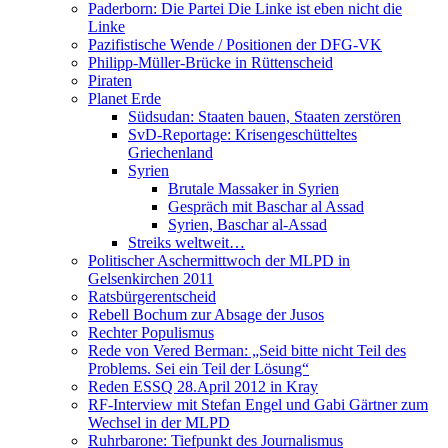
Paderborn: Die Partei Die Linke ist eben nicht die
Linke
Pazifistische Wende / Positionen der DFG-VK
Philipp-Müller-Brücke in Rüttenscheid
Piraten
Planet Erde
Südsudan: Staaten bauen, Staaten zerstören
SvD-Reportage: Krisengeschütteltes
Griechenland
Syrien
Brutale Massaker in Syrien
Gespräch mit Baschar al Assad
Syrien, Baschar al-Assad
Streiks weltweit…
Politischer Aschermittwoch der MLPD in
Gelsenkirchen 2011
Ratsbürgerentscheid
Rebell Bochum zur Absage der Jusos
Rechter Populismus
Rede von Vered Berman: „Seid bitte nicht Teil des
Problems. Sei ein Teil der Lösung“
Reden ESSQ 28.April 2012 in Kray
RF-Interview mit Stefan Engel und Gabi Gärtner zum
Wechsel in der MLPD
Ruhrbarone: Tiefpunkt des Journalismus