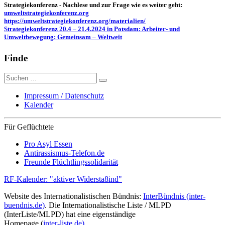
Strategiekonferenz - Nachlese und zur Frage wie es weiter geht:
umweltstrategiekonferenz.org
https://umweltstrategiekonferenz.org/materialien/
Strategiekonferenz 20.4 – 21.4.2024 in Potsdam: Arbeiter- und
Umweltbewegung: Gemeinsam – Weltweit
Finde
Suche
nach:
Impressum / Datenschutz
Kalender
Für Geflüchtete
Pro Asyl Essen
Antirassismus-Telefon.de
Freunde Flüchtlingssolidarität
RF-Kalender: "aktiver Widersta8ind"
Website des Internationalistischen Bündnis:
InterBündnis (inter-
buendnis.de)
. Die Internationalistische Liste / MLPD
(InterListe/MLPD) hat eine eigenständige
Homepage (
inter-liste.de)