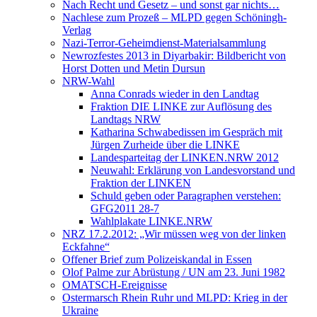
Nach Recht und Gesetz – und sonst gar nichts…
Nachlese zum Prozeß – MLPD gegen Schöningh-
Verlag
Nazi-Terror-Geheimdienst-Materialsammlung
Newrozfestes 2013 in Diyarbakir: Bildbericht von
Horst Dotten und Metin Dursun
NRW-Wahl
Anna Conrads wieder in den Landtag
Fraktion DIE LINKE zur Auflösung des
Landtags NRW
Katharina Schwabedissen im Gespräch mit
Jürgen Zurheide über die LINKE
Landesparteitag der LINKEN.NRW 2012
Neuwahl: Erklärung von Landesvorstand und
Fraktion der LINKEN
Schuld geben oder Paragraphen verstehen:
GFG2011 28-7
Wahlplakate LINKE.NRW
NRZ 17.2.2012: „Wir müssen weg von der linken
Eckfahne“
Offener Brief zum Polizeiskandal in Essen
Olof Palme zur Abrüstung / UN am 23. Juni 1982
OMATSCH-Ereignisse
Ostermarsch Rhein Ruhr und MLPD: Krieg in der
Ukraine