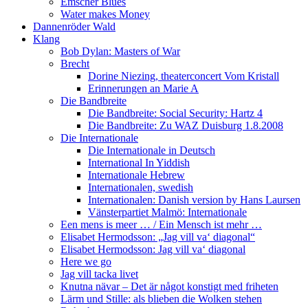
Emscher Blues
Water makes Money
Dannenröder Wald
Klang
Bob Dylan: Masters of War
Brecht
Dorine Niezing, theaterconcert Vom Kristall
Erinnerungen an Marie A
Die Bandbreite
Die Bandbreite: Social Security: Hartz 4
Die Bandbreite: Zu WAZ Duisburg 1.8.2008
Die Internationale
Die Internationale in Deutsch
International In Yiddish
Internationale Hebrew
Internationalen, swedish
Internationalen: Danish version by Hans Laursen
Vänsterpartiet Malmö: Internationale
Een mens is meer … / Ein Mensch ist mehr …
Elisabet Hermodsson: „Jag vill va‘ diagonal“
Elisabet Hermodsson: Jag vill va‘ diagonal
Here we go
Jag vill tacka livet
Knutna nävar – Det är något konstigt med friheten
Lärm und Stille: als blieben die Wolken stehen