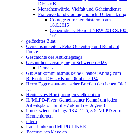
DFG-VK
Menschenwürde, Vielfalt und Geheimdienst
Frauenverband Courage braucht Unterstützung
Courage zum Gerichtstermin am
16.6.2015
Geheimdienst-Bericht-NRW 2013 S.100-
101
gelöschtes Zitat
Gemeinsamkeiten: Felix Oekentorp und Reinhard
Funke
Geschichte des Antikriegstags
Gesundheitsversorgung in Schweden 2023
Demenz
Gib Antikommunismus keine Chance: Antrag zum
BuKo der DFG-VK im Oktober 2024
Herrn Eggerts automatischer Brief an den lieben Olaf
…
Heute ist es Horst, morgen vielleicht du
IL/MLPD-Flyer: Gemeinsamer Kampf um jeden
Arbeitsplatz – für die Zukunft der Jugend!
immer wieder freitags: 13.4, 11.5, 8.6: MLPD zum
Kennenlernen
intern
Irans Linke und MLPD LINKE
J’accuse, ich klage an