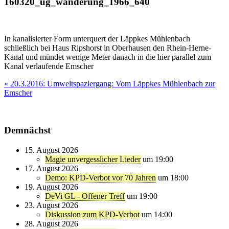
160320_ug_wanderung_1966_640
In kanalisierter Form unterquert der Läppkes Mühlenbach
schließlich bei Haus Ripshorst in Oberhausen den Rhein-Herne-
Kanal und mündet wenige Meter danach in die hier parallel zum
Kanal verlaufende Emscher
Beitragsnavigation
« 20.3.2016: Umweltspaziergang: Vom Läppkes Mühlenbach zur
Emscher
Demnächst
15. August 2026
Magie unvergesslicher Lieder
um 19:00
17. August 2026
Demo: KPD-Verbot vor 70 Jahren
um 18:00
19. August 2026
DeVi GL - Offener Treff
um 19:00
23. August 2026
Diskussion zum KPD-Verbot
um 14:00
28. August 2026