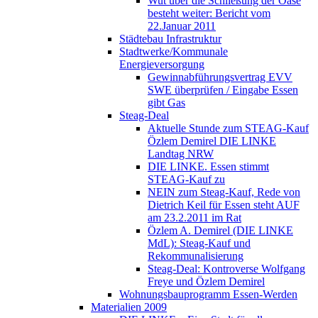
Wut über die Schließung der Oase
besteht weiter: Bericht vom
22.Januar 2011
Städtebau Infrastruktur
Stadtwerke/Kommunale
Energieversorgung
Gewinnabführungsvertrag EVV
SWE überprüfen / Eingabe Essen
gibt Gas
Steag-Deal
Aktuelle Stunde zum STEAG-Kauf
Özlem Demirel DIE LINKE
Landtag NRW
DIE LINKE. Essen stimmt
STEAG-Kauf zu
NEIN zum Steag-Kauf, Rede von
Dietrich Keil für Essen steht AUF
am 23.2.2011 im Rat
Özlem A. Demirel (DIE LINKE
MdL): Steag-Kauf und
Rekommunalisierung
Steag-Deal: Kontroverse Wolfgang
Freye und Özlem Demirel
Wohnungsbauprogramm Essen-Werden
Materialien 2009