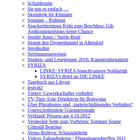
Schuldenuhr
Sie tun es einfach …
Skolstrejk för Klimatet
Sonntag – Ruhetag
Spackenberatung Köln zum Beschluss: Gib
Antikommunismus keine Chance
Steeler Jungs / Steele-Bunt
Stoppt den Drogenhandel in Altendorf
Streitkultur
Strömungsunwesen
Studien- und Lesegruppe 2016: Katastrophenalarm
SYRIZA
LINKE: SYRIZA braucht unsere Solidarität
SYRIZA’s Brief an DIE LINKE
Tagebuch aus Libyen
testvid2
Türkei: Gewerkschafter verhaftet
TV-Tipp: Eine Detektivin für Botswana
Über Pluralismus und „parteischädigendes Verhalten“
Unterschriftenliste Gummertstraße
Verklagt! Prozess am 4.10.2012
Versteckte Seite zum Vorhören: Sommer Sonne
Giftmüll Beiträge
Vesna Buljevic Schauspielerin
Videos Zukunftsdemo / Pfingstjugendtreffen 2011