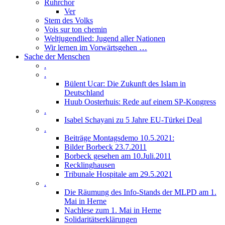
Ruhrchor
Ver
Stem des Volks
Vois sur ton chemin
Weltjugendlied: Jugend aller Nationen
Wir lernen im Vorwärtsgehen …
Sache der Menschen
.
.
Bülent Ucar: Die Zukunft des Islam in
Deutschland
Huub Oosterhuis: Rede auf einem SP-Kongress
.
Isabel Schayani zu 5 Jahre EU-Türkei Deal
.
Beiträge Montagsdemo 10.5.2021:
Bilder Borbeck 23.7.2011
Borbeck gesehen am 10.Juli.2011
Recklinghausen
Tribunale Hospitale am 29.5.2021
.
Die Räumung des Info-Stands der MLPD am 1.
Mai in Herne
Nachlese zum 1. Mai in Herne
Solidaritätserklärungen