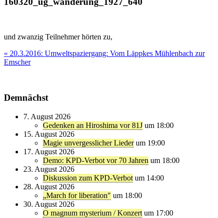
160320_ug_wanderung_1927_640
und zwanzig Teilnehmer hörten zu,
Beitragsnavigation
« 20.3.2016: Umweltspaziergang: Vom Läppkes Mühlenbach zur
Emscher
Demnächst
7. August 2026
Gedenken an Hiroshima vor 81J
um 18:00
15. August 2026
Magie unvergesslicher Lieder
um 19:00
17. August 2026
Demo: KPD-Verbot vor 70 Jahren
um 18:00
23. August 2026
Diskussion zum KPD-Verbot
um 14:00
28. August 2026
„March for liberation"
um 18:00
30. August 2026
O magnum mysterium / Konzert
um 17:00