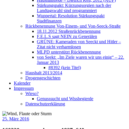
Haushaltsrede – Dietrich Keil, 2012 (AUF)
Stärkungspakt: Kürzungsorgien nach der
Landtagswahl sind programmiert
Wuppertal: Resolution Stärkungspakt
Stadtfinanzen
Rückbenennung Von-Einem- und Von-Seeck-Straße
18.11.2012 Straßenrückbenennung
F.E.L.S sagt NEIN zu Generälen
GRÜNE: Kameraden von Seeckt und Hitler –
Zitat nicht verharmlosen
MLPD unterstützt Rückbenennung
von Seekt: „Im Ziele waren wir uns einig“ – 22.
Januar 2013
#8392 (kein Titel)
Haushalt 2013/2014
Drogengeschichten
Kalender
Impressum
Wieso?
Genusssucht und Wissbegierde
Datenschutzerklärung
25. März 2016