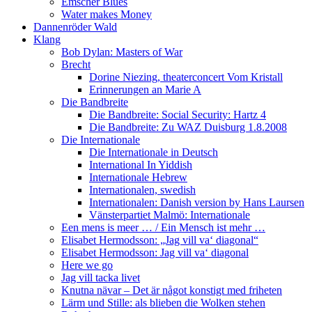
Emscher Blues
Water makes Money
Dannenröder Wald
Klang
Bob Dylan: Masters of War
Brecht
Dorine Niezing, theaterconcert Vom Kristall
Erinnerungen an Marie A
Die Bandbreite
Die Bandbreite: Social Security: Hartz 4
Die Bandbreite: Zu WAZ Duisburg 1.8.2008
Die Internationale
Die Internationale in Deutsch
International In Yiddish
Internationale Hebrew
Internationalen, swedish
Internationalen: Danish version by Hans Laursen
Vänsterpartiet Malmö: Internationale
Een mens is meer … / Ein Mensch ist mehr …
Elisabet Hermodsson: „Jag vill va‘ diagonal“
Elisabet Hermodsson: Jag vill va‘ diagonal
Here we go
Jag vill tacka livet
Knutna nävar – Det är något konstigt med friheten
Lärm und Stille: als blieben die Wolken stehen