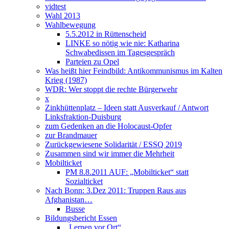
vidtest
Wahl 2013
Wahlbewegung
5.5.2012 in Rüttenscheid
LINKE so nötig wie nie: Katharina
Schwabedissen im Tagesgespräch
Parteien zu Opel
Was heißt hier Feindbild: Antikommunismus im Kalten
Krieg (1987)
WDR: Wer stoppt die rechte Bürgerwehr
x
Zinkhüttenplatz – Ideen statt Ausverkauf / Antwort
Linksfraktion-Duisburg
zum Gedenken an die Holocaust-Opfer
zur Brandmauer
Zurückgewiesene Solidarität / ESSQ 2019
Zusammen sind wir immer die Mehrheit
Mobilticket
PM 8.8.2011 AUF: „Mobilticket“ statt
Sozialticket
Nach Bonn: 3.Dez 2011: Truppen Raus aus
Afghanistan…
Busse
Bildungsbericht Essen
„Lernen vor Ort“