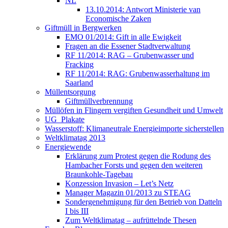
NL
13.10.2014: Antwort Ministerie van
Economische Zaken
Giftmüll in Bergwerken
EMO 01/2014: Gift in alle Ewigkeit
Fragen an die Essener Stadtverwaltung
RF 11/2014: RAG – Grubenwasser und
Fracking
RF 11/2014: RAG: Grubenwasserhaltung im
Saarland
Müllentsorgung
Giftmüllverbrennung
Müllöfen in Flingern vergiften Gesundheit und Umwelt
UG_Plakate
Wasserstoff: Klimaneutrale Energieimporte sicherstellen
Weltklimatag 2013
Energiewende
Erklärung zum Protest gegen die Rodung des
Hambacher Forsts und gegen den weiteren
Braunkohle-Tagebau
Konzession Invasion – Let’s Netz
Manager Magazin 01/2013 zu STEAG
Sondergenehmigung für den Betrieb von Datteln
I bis III
Zum Weltklimatag – aufrüttelnde Thesen