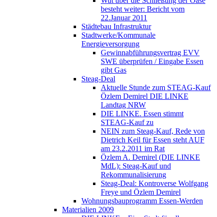
Wut über die Schließung der Oase
besteht weiter: Bericht vom
22.Januar 2011
Städtebau Infrastruktur
Stadtwerke/Kommunale
Energieversorgung
Gewinnabführungsvertrag EVV
SWE überprüfen / Eingabe Essen
gibt Gas
Steag-Deal
Aktuelle Stunde zum STEAG-Kauf
Özlem Demirel DIE LINKE
Landtag NRW
DIE LINKE. Essen stimmt
STEAG-Kauf zu
NEIN zum Steag-Kauf, Rede von
Dietrich Keil für Essen steht AUF
am 23.2.2011 im Rat
Özlem A. Demirel (DIE LINKE
MdL): Steag-Kauf und
Rekommunalisierung
Steag-Deal: Kontroverse Wolfgang
Freye und Özlem Demirel
Wohnungsbauprogramm Essen-Werden
Materialien 2009