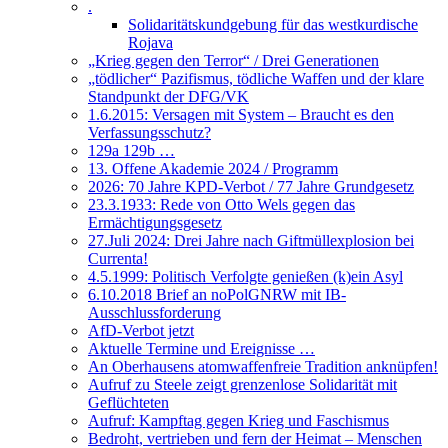
.
Solidaritätskundgebung für das westkurdische
Rojava
„Krieg gegen den Terror“ / Drei Generationen
„tödlicher“ Pazifismus, tödliche Waffen und der klare
Standpunkt der DFG/VK
1.6.2015: Versagen mit System – Braucht es den
Verfassungsschutz?
129a 129b …
13. Offene Akademie 2024 / Programm
2026: 70 Jahre KPD-Verbot / 77 Jahre Grundgesetz
23.3.1933: Rede von Otto Wels gegen das
Ermächtigungsgesetz
27.Juli 2024: Drei Jahre nach Giftmüllexplosion bei
Currenta!
4.5.1999: Politisch Verfolgte genießen (k)ein Asyl
6.10.2018 Brief an noPolGNRW mit IB-
Ausschlussforderung
AfD-Verbot jetzt
Aktuelle Termine und Ereignisse …
An Oberhausens atomwaffenfreie Tradition anknüpfen!
Aufruf zu Steele zeigt grenzenlose Solidarität mit
Geflüchteten
Aufruf: Kampftag gegen Krieg und Faschismus
Bedroht, vertrieben und fern der Heimat – Menschen