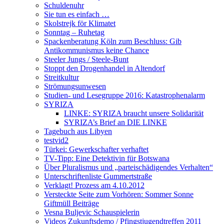
Schuldenuhr
Sie tun es einfach …
Skolstrejk för Klimatet
Sonntag – Ruhetag
Spackenberatung Köln zum Beschluss: Gib
Antikommunismus keine Chance
Steeler Jungs / Steele-Bunt
Stoppt den Drogenhandel in Altendorf
Streitkultur
Strömungsunwesen
Studien- und Lesegruppe 2016: Katastrophenalarm
SYRIZA
LINKE: SYRIZA braucht unsere Solidarität
SYRIZA’s Brief an DIE LINKE
Tagebuch aus Libyen
testvid2
Türkei: Gewerkschafter verhaftet
TV-Tipp: Eine Detektivin für Botswana
Über Pluralismus und „parteischädigendes Verhalten“
Unterschriftenliste Gummertstraße
Verklagt! Prozess am 4.10.2012
Versteckte Seite zum Vorhören: Sommer Sonne
Giftmüll Beiträge
Vesna Buljevic Schauspielerin
Videos Zukunftsdemo / Pfingstjugendtreffen 2011