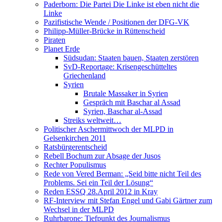
Paderborn: Die Partei Die Linke ist eben nicht die
Linke
Pazifistische Wende / Positionen der DFG-VK
Philipp-Müller-Brücke in Rüttenscheid
Piraten
Planet Erde
Südsudan: Staaten bauen, Staaten zerstören
SvD-Reportage: Krisengeschütteltes
Griechenland
Syrien
Brutale Massaker in Syrien
Gespräch mit Baschar al Assad
Syrien, Baschar al-Assad
Streiks weltweit…
Politischer Aschermittwoch der MLPD in
Gelsenkirchen 2011
Ratsbürgerentscheid
Rebell Bochum zur Absage der Jusos
Rechter Populismus
Rede von Vered Berman: „Seid bitte nicht Teil des
Problems. Sei ein Teil der Lösung“
Reden ESSQ 28.April 2012 in Kray
RF-Interview mit Stefan Engel und Gabi Gärtner zum
Wechsel in der MLPD
Ruhrbarone: Tiefpunkt des Journalismus