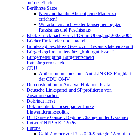
auf der Flucht …
Berühmte Sätze
Niemand hat die Absicht, eine Mauer zu
errichten!
Wir arbeiten auch weiter konsequent gegen
Rassismus und Faschismus
Blick zurück nach vorn: PDS im Übergang 2003-2004
Bücher für Kinder und Jugend …
Bundestag beschloss Gesetz zur Bestandsdatenauskunft
Bürgerbegehren unterstützt „kulturgut Essen“
Bürgerbeteiligung Bürgerentscheid
Ratsbürgerentscheid
CDU
Antikommunismus pur: Anti-LINKES Flugblatt
der CDU-OMV
Demonstrantion in Antalya: Hükümet Istafa
Deutsche Linkspartei und SP profitieren von
Zusammenarbeit
Dobrindt nervt
Dokumentiert: Thesenpapier Linke
Einwanderungspolitik
Dr. Daniele Ganser: Regime-Change in der Ukraine?
Entwurf NFB AKT 2026
Europa
Gabi Zimmer zur EU-2020-Strategie / Armut in