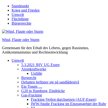
Skip
Standpunkt
to
Krieg und Frieden
content
Umwelt
Flüchtlinge
Bürgerrechte
Wind, Flaute oder Sturm
Gemeinsam für den Erhalt des Lebens, gegen Rassismus,
Antikommunismus und Rechtsentwicklung
Umwelt
5.3.2021 JHV UG Essen
Atomkraftwerke
Unfälle
Bergrecht
Debatten befinner sig på sandlådenivå
Ein Traum …
G20 in Hamburg, Eindrücke
Gas-Fracking
Fracking-Verbot durchsetzen (AUF-Essen)
IWW-Studie Fracking im Einzugsgebiet der Ruhr