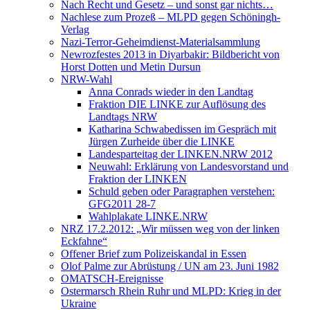
Nach Recht und Gesetz – und sonst gar nichts…
Nachlese zum Prozeß – MLPD gegen Schöningh-
Verlag
Nazi-Terror-Geheimdienst-Materialsammlung
Newrozfestes 2013 in Diyarbakir: Bildbericht von
Horst Dotten und Metin Dursun
NRW-Wahl
Anna Conrads wieder in den Landtag
Fraktion DIE LINKE zur Auflösung des
Landtags NRW
Katharina Schwabedissen im Gespräch mit
Jürgen Zurheide über die LINKE
Landesparteitag der LINKEN.NRW 2012
Neuwahl: Erklärung von Landesvorstand und
Fraktion der LINKEN
Schuld geben oder Paragraphen verstehen:
GFG2011 28-7
Wahlplakate LINKE.NRW
NRZ 17.2.2012: „Wir müssen weg von der linken
Eckfahne“
Offener Brief zum Polizeiskandal in Essen
Olof Palme zur Abrüstung / UN am 23. Juni 1982
OMATSCH-Ereignisse
Ostermarsch Rhein Ruhr und MLPD: Krieg in der
Ukraine