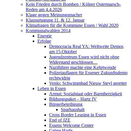
Kein Frieden durch Bomben / Kölner Ostermarsch-
Reden am 4.4.2026
Klage gegen Meinungsmacher
Klausurtagung 11. & 12. Januar
Klimafragen für die Kommune Essen / Wahl 2020
Kommunalwahlen 2014
Energie
Erfolge
Democracia Real YA: Weltweite Demos
am 15.Oktober
Jugendzentrum Essen wird nicht ohne
Widerstand geschlossen…
Naziführer machte eine Kehrtwende
Polizeiauflagen für Essener Zukunftsdemo
rechtwidrig
Venlo: Schwimmbad Nieuw Steyl gerettet
Leben in Essen
Armut: Sozialstaat oder Barmherzigkeit
Bildungspaket – Hartz IV
Bürgerbeteiligung
Sparhaushalt
Cross Border Leasing in Essen
End of JZE
Essens Welcome Center
Grüne Harfe