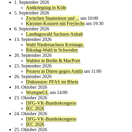
1. September 2026
Antikriegstag in Köln
5. September 2026
Zwischen Staatsräson und ...
um 10:00
Klezmer-Konzert mit Freylechs
um 19:30
6. September 2026
Landtagswahl Sachsen-Anhalt
13. September 2026
Wahl Niedersachsen Kreistage,
Riksdag-Wahl in Schweden
20. September 2026
Wahlen in Berlin & MacPom
23. September 2026
Prozess in Düren gegen Antifa
um 11:00
26. September 2026
Diskussion: PFAS im Rhein
10. Oktober 2026
WortspieGL
um 14:00
23. Oktober 2026
DFG-VK-Bundeskongress
IEC 2026
24. Oktober 2026
DFG-VK-Bundeskongress
IEC 2026
25. Oktober 2026