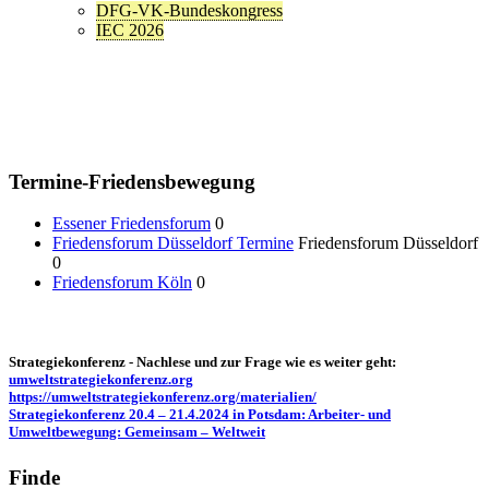
DFG-VK-Bundeskongress
IEC 2026
Termine-Friedensbewegung
Essener Friedensforum
0
Friedensforum Düsseldorf Termine
Friedensforum Düsseldorf
0
Friedensforum Köln
0
Strategiekonferenz - Nachlese und zur Frage wie es weiter geht:
umweltstrategiekonferenz.org
https://umweltstrategiekonferenz.org/materialien/
Strategiekonferenz 20.4 – 21.4.2024 in Potsdam: Arbeiter- und
Umweltbewegung: Gemeinsam – Weltweit
Finde