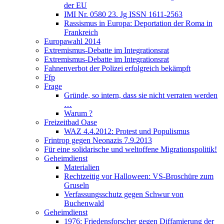
der EU
IMI Nr. 0580 23. Jg ISSN 1611-2563
Rassismus in Europa: Deportation der Roma in
Frankreich
Europawahl 2014
Extremismus-Debatte im Integrationsrat
Extremismus-Debatte im Integrationsrat
Fahnenverbot der Polizei erfolgreich bekämpft
Ffp
Frage
Gründe, so intern, dass sie nicht verraten werden
…
Warum ?
Freizeitbad Oase
WAZ 4.4.2012: Protest und Populismus
Frintrop gegen Neonazis 7.9.2013
Für eine solidarische und weltoffene Migrationspolitik!
Geheimdienst
Materialien
Rechtzeitig vor Halloween: VS-Broschüre zum
Gruseln
Verfassungsschutz gegen Schwur von
Buchenwald
Geheimdienst
1976: Friedensforscher gegen Diffamierung der