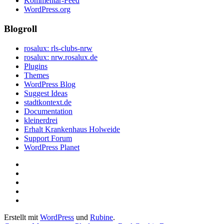
Kommentar-Feed
WordPress.org
Blogroll
rosalux: rls-clubs-nrw
rosalux: nrw.rosalux.de
Plugins
Themes
WordPress Blog
Suggest Ideas
stadtkontext.de
Documentation
kleinerdrei
Erhalt Krankenhaus Holweide
Support Forum
WordPress Planet
Startseite
Datenschutzerklärung
Privatsphäre-
Einstellungen
Historie
ändern
der
Einwilligungen
Privatsphäre-
widerrufen
Erstellt mit
WordPress
und
Rubine
.
Einstellungen