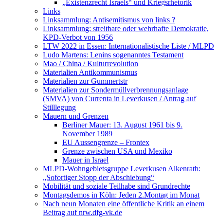
„Existenzrecht Israels“ und Kriegsrhetorik
Links
Linksammlung: Antisemitismus von links ?
Linksammlung: streitbare oder wehrhafte Demokratie,
KPD-Verbot von 1956
LTW 2022 in Essen: Internationalistische Liste / MLPD
Ludo Martens: Lenins sogenanntes Testament
Mao / China / Kulturrevolution
Materialien Antikommunismus
Materialien zur Gummertstr
Materialien zur Sondermüllverbrennungsanlage
(SMVA) von Currenta in Leverkusen / Antrag auf
Stilllegung
Mauern und Grenzen
Berliner Mauer: 13. August 1961 bis 9.
November 1989
EU Aussengrenze – Frontex
Grenze zwischen USA und Mexiko
Mauer in Israel
MLPD-Wohngebietsgruppe Leverkusen Alkenrath:
„Sofortiger Stopp der Abschiebung“
Mobilität und soziale Teilhabe sind Grundrechte
Montagsdemos in Köln: Jeden 2.Montag im Monat
Nach neun Monaten eine öffentliche Kritik an einem
Beitrag auf nrw.dfg-vk.de