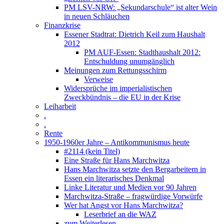
PM LSV-NRW: „Sekundarschule“ ist alter Wein
in neuen Schläuchen
Finanzkrise
Essener Stadtrat: Dietrich Keil zum Haushalt
2012
PM AUF-Essen: Stadthaushalt 2012:
Entschuldung unumgänglich
Meinungen zum Rettungsschirm
Verweise
Widersprüche im imperialistischen
Zweckbündnis – die EU in der Krise
Leiharbeit
.
.
Rente
1950-1960er Jahre – Antikommunismus heute
#2114 (kein Titel)
Eine Straße für Hans Marchwitza
Hans Marchwitza setzte den Bergarbeitern in
Essen ein literarisches Denkmal
Linke Literatur und Medien vor 90 Jahren
Marchwitza-Straße – fragwürdige Vorwürfe
Wer hat Angst vor Hans Marchwitza?
Leserbrief an die WAZ
zum Weiterlesen