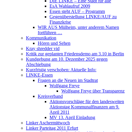
DIE LINKE – Eine Stadt für alle
EsA Wahlaufruf 2009
Essen steht AUF – Programm
Gegenüberstellung LINKE/AUF zu
Finanzkrise
WIR AUS Mülheim, unter anderem Namen
fortführen …
Kommunikation
Hören und Sehen
Kray shredder vid
Kritik zur geplanten Friedensdemo am 3.10 in Berlin
Kundgebung am 10. Dezember 2025 gegen
Abschiebung
Kurzfristig verschoben: Aktuelle Info:
LINKE-Essen
Fragen an die Neuen im Stadtrat
Wolfgang Freye
Wolfgang Freye über Transparenz
Kreisverband
Aktionsvorschläge für den landesweiten
Aktionstag Kommunalfinanzen am 9.
April 2011
MV 13. April Einladung
Linker Aschermittwoch
Linker Parteitag 2011 Erfurt