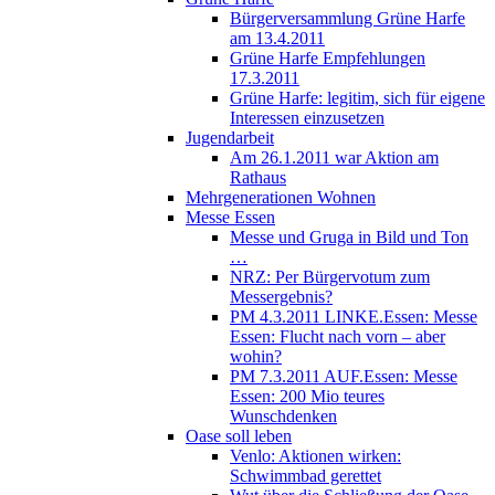
Bürgerversammlung Grüne Harfe
am 13.4.2011
Grüne Harfe Empfehlungen
17.3.2011
Grüne Harfe: legitim, sich für eigene
Interessen einzusetzen
Jugendarbeit
Am 26.1.2011 war Aktion am
Rathaus
Mehrgenerationen Wohnen
Messe Essen
Messe und Gruga in Bild und Ton
…
NRZ: Per Bürgervotum zum
Messergebnis?
PM 4.3.2011 LINKE.Essen: Messe
Essen: Flucht nach vorn – aber
wohin?
PM 7.3.2011 AUF.Essen: Messe
Essen: 200 Mio teures
Wunschdenken
Oase soll leben
Venlo: Aktionen wirken:
Schwimmbad gerettet