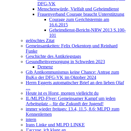
DFG-VK
Menschenwürde, Vielfalt und Geheimdienst
Frauenverband Courage braucht Unterstützung
Courage zum Gerichtstermin am
16.6.2015
Geheimdienst-Bericht-NRW 2013 S.100-
101
gelöschtes Zitat
Gemeinsamkeiten: Felix Oekentorp und Reinhard
Funke
Geschichte des Antikriegstags
Gesundheitsversorgung in Schweden 2023
Demenz
Gib Antikommunismus keine Chance: Antrag zum
BuKo der DFG-VK im Oktober 2024
Herrn Eggerts automatischer Brief an den lieben Olaf
…
Heute ist es Horst, morgen vielleicht du
IL/MLPD-Flyer: Gemeinsamer Kampf um jeden
Arbeitsplatz – für die Zukunft der Jugend!
immer wieder freitags: 13.4, 11.5, 8.6: MLPD zum
Kennenlernen
intern
Irans Linke und MLPD LINKE
J’accuse, ich klage an