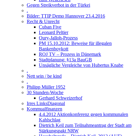
Gegen Streikverbot in der Türkei
.
Bilder: TTIP Demo Hannover 23.4.2016
Recht & Unrecht
Cuban Five
Leonard Peltier
Oury-Jalloh-Prozess
PM 15.10.2012: Beweise für illegalen
Bankenboykott
ROJ TV – Prozess in Dänemark
Stadtplanung: §13a BauGB
Unsägliche Vergleiche von Hubertus Knabe
.
Nett sein / be kind
.
Philipp Müller 1952
30 Stunden-Woche
Gerhard Schweizerhof
Irres LinksDiagonal
Kommualfinanzen
4.4.2012 Aktionkonferenz gegen kommunalen
Kahlschlag
Dietrich Keil zum Teilnahmeantrag der Stadt am
Stärkungspakt NRW