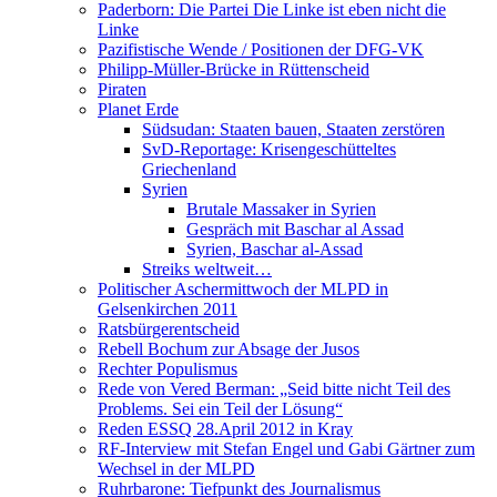
Paderborn: Die Partei Die Linke ist eben nicht die
Linke
Pazifistische Wende / Positionen der DFG-VK
Philipp-Müller-Brücke in Rüttenscheid
Piraten
Planet Erde
Südsudan: Staaten bauen, Staaten zerstören
SvD-Reportage: Krisengeschütteltes
Griechenland
Syrien
Brutale Massaker in Syrien
Gespräch mit Baschar al Assad
Syrien, Baschar al-Assad
Streiks weltweit…
Politischer Aschermittwoch der MLPD in
Gelsenkirchen 2011
Ratsbürgerentscheid
Rebell Bochum zur Absage der Jusos
Rechter Populismus
Rede von Vered Berman: „Seid bitte nicht Teil des
Problems. Sei ein Teil der Lösung“
Reden ESSQ 28.April 2012 in Kray
RF-Interview mit Stefan Engel und Gabi Gärtner zum
Wechsel in der MLPD
Ruhrbarone: Tiefpunkt des Journalismus