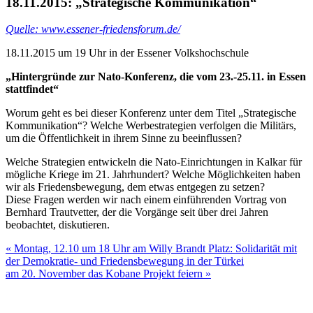
18.11.2015: „Strategische Kommunikation“
Quelle: www.essener-friedensforum.de/
18.11.2015 um 19 Uhr in der Essener Volkshochschule
„Hintergründe zur Nato-Konferenz, die vom 23.-25.11. in Essen
stattfindet“
Worum geht es bei dieser Konferenz unter dem Titel „Strategische
Kommunikation“? Welche Werbestrategien verfolgen die Militärs,
um die Öffentlichkeit in ihrem Sinne zu beeinflussen?
Welche Strategien entwickeln die Nato-Einrichtungen in Kalkar für
mögliche Kriege im 21. Jahrhundert? Welche Möglichkeiten haben
wir als Friedensbewegung, dem etwas entgegen zu setzen?
Diese Fragen werden wir nach einem einführenden Vortrag von
Bernhard Trautvetter, der die Vorgänge seit über drei Jahren
beobachtet, diskutieren.
Beitragsnavigation
« Montag, 12.10 um 18 Uhr am Willy Brandt Platz: Solidarität mit
der Demokratie- und Friedensbewegung in der Türkei
am 20. November das Kobane Projekt feiern »