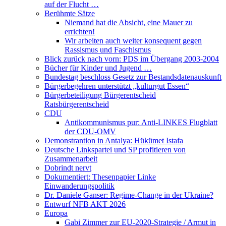
auf der Flucht …
Berühmte Sätze
Niemand hat die Absicht, eine Mauer zu
errichten!
Wir arbeiten auch weiter konsequent gegen
Rassismus und Faschismus
Blick zurück nach vorn: PDS im Übergang 2003-2004
Bücher für Kinder und Jugend …
Bundestag beschloss Gesetz zur Bestandsdatenauskunft
Bürgerbegehren unterstützt „kulturgut Essen“
Bürgerbeteiligung Bürgerentscheid
Ratsbürgerentscheid
CDU
Antikommunismus pur: Anti-LINKES Flugblatt
der CDU-OMV
Demonstrantion in Antalya: Hükümet Istafa
Deutsche Linkspartei und SP profitieren von
Zusammenarbeit
Dobrindt nervt
Dokumentiert: Thesenpapier Linke
Einwanderungspolitik
Dr. Daniele Ganser: Regime-Change in der Ukraine?
Entwurf NFB AKT 2026
Europa
Gabi Zimmer zur EU-2020-Strategie / Armut in