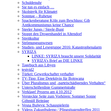
Schuldenuhr
Sie tun es einfach …
Skolstrejk för Klimatet
Sonntag – Ruhetag
Spackenberatung Köln zum Beschluss: Gib
Antikommunismus keine Chance
Steeler Jungs / Steele-Bunt
Stoppt den Drogenhandel in Altendorf
Streitkultur
Strömungsunwesen
Studien- und Lesegruppe 2016: Katastrophenalarm
SYRIZA
LINKE: SYRIZA braucht unsere Solidarität
SYRIZA’s Brief an DIE LINKE
Tagebuch aus Libyen
testvid2
Türkei: Gewerkschafter verhaftet
TV-Tipp: Eine Detektivin für Botswana
Über Pluralismus und „parteischädigendes Verhalten“
Unterschriftenliste Gummertstraße
Verklagt! Prozess am 4.10.2012
Versteckte Seite zum Vorhören: Sommer Sonne
Giftmüll Beiträge
Vesna Buljevic Schauspielerin
Videos Zukunftsdemo / Pfingstjugendtreffen 2011