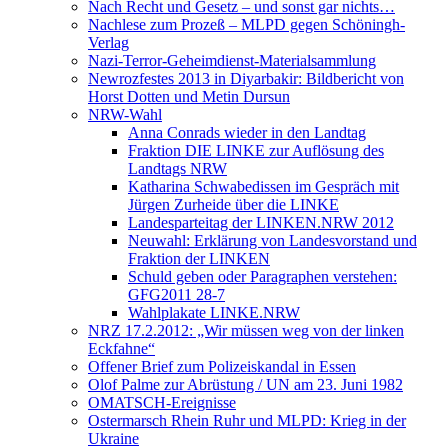
Nach Recht und Gesetz – und sonst gar nichts…
Nachlese zum Prozeß – MLPD gegen Schöningh-
Verlag
Nazi-Terror-Geheimdienst-Materialsammlung
Newrozfestes 2013 in Diyarbakir: Bildbericht von
Horst Dotten und Metin Dursun
NRW-Wahl
Anna Conrads wieder in den Landtag
Fraktion DIE LINKE zur Auflösung des
Landtags NRW
Katharina Schwabedissen im Gespräch mit
Jürgen Zurheide über die LINKE
Landesparteitag der LINKEN.NRW 2012
Neuwahl: Erklärung von Landesvorstand und
Fraktion der LINKEN
Schuld geben oder Paragraphen verstehen:
GFG2011 28-7
Wahlplakate LINKE.NRW
NRZ 17.2.2012: „Wir müssen weg von der linken
Eckfahne“
Offener Brief zum Polizeiskandal in Essen
Olof Palme zur Abrüstung / UN am 23. Juni 1982
OMATSCH-Ereignisse
Ostermarsch Rhein Ruhr und MLPD: Krieg in der
Ukraine