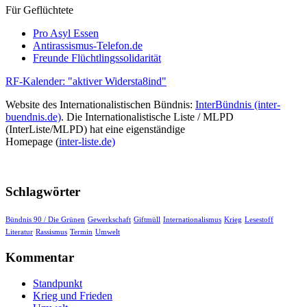
Für Geflüchtete
Pro Asyl Essen
Antirassismus-Telefon.de
Freunde Flüchtlingssolidarität
RF-Kalender: "aktiver Widersta8ind"
Website des Internationalistischen Bündnis:
InterBündnis (inter-
buendnis.de)
. Die Internationalistische Liste / MLPD
(InterListe/MLPD) hat eine eigenständige
Homepage (
inter-liste.de)
Schlagwörter
Bündnis 90 / Die Grünen
Gewerkschaft
Giftmüll
Internationalismus
Krieg
Lesestoff
Literatur
Rassismus
Termin
Umwelt
Kommentar
Standpunkt
Krieg und Frieden