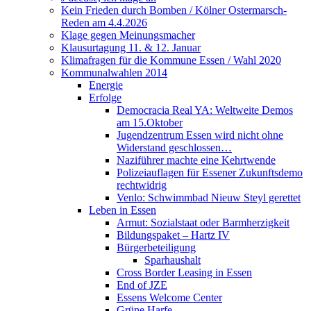
Kein Frieden durch Bomben / Kölner Ostermarsch-
Reden am 4.4.2026
Klage gegen Meinungsmacher
Klausurtagung 11. & 12. Januar
Klimafragen für die Kommune Essen / Wahl 2020
Kommunalwahlen 2014
Energie
Erfolge
Democracia Real YA: Weltweite Demos
am 15.Oktober
Jugendzentrum Essen wird nicht ohne
Widerstand geschlossen…
Naziführer machte eine Kehrtwende
Polizeiauflagen für Essener Zukunftsdemo
rechtwidrig
Venlo: Schwimmbad Nieuw Steyl gerettet
Leben in Essen
Armut: Sozialstaat oder Barmherzigkeit
Bildungspaket – Hartz IV
Bürgerbeteiligung
Sparhaushalt
Cross Border Leasing in Essen
End of JZE
Essens Welcome Center
Grüne Harfe