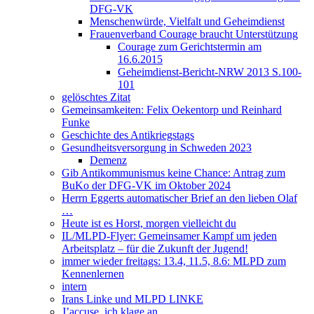
DFG-VK
Menschenwürde, Vielfalt und Geheimdienst
Frauenverband Courage braucht Unterstützung
Courage zum Gerichtstermin am
16.6.2015
Geheimdienst-Bericht-NRW 2013 S.100-
101
gelöschtes Zitat
Gemeinsamkeiten: Felix Oekentorp und Reinhard
Funke
Geschichte des Antikriegstags
Gesundheitsversorgung in Schweden 2023
Demenz
Gib Antikommunismus keine Chance: Antrag zum
BuKo der DFG-VK im Oktober 2024
Herrn Eggerts automatischer Brief an den lieben Olaf
…
Heute ist es Horst, morgen vielleicht du
IL/MLPD-Flyer: Gemeinsamer Kampf um jeden
Arbeitsplatz – für die Zukunft der Jugend!
immer wieder freitags: 13.4, 11.5, 8.6: MLPD zum
Kennenlernen
intern
Irans Linke und MLPD LINKE
J’accuse, ich klage an