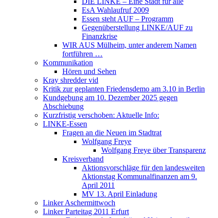
DIE LINKE – Eine Stadt für alle
EsA Wahlaufruf 2009
Essen steht AUF – Programm
Gegenüberstellung LINKE/AUF zu
Finanzkrise
WIR AUS Mülheim, unter anderem Namen
fortführen …
Kommunikation
Hören und Sehen
Kray shredder vid
Kritik zur geplanten Friedensdemo am 3.10 in Berlin
Kundgebung am 10. Dezember 2025 gegen
Abschiebung
Kurzfristig verschoben: Aktuelle Info:
LINKE-Essen
Fragen an die Neuen im Stadtrat
Wolfgang Freye
Wolfgang Freye über Transparenz
Kreisverband
Aktionsvorschläge für den landesweiten
Aktionstag Kommunalfinanzen am 9.
April 2011
MV 13. April Einladung
Linker Aschermittwoch
Linker Parteitag 2011 Erfurt