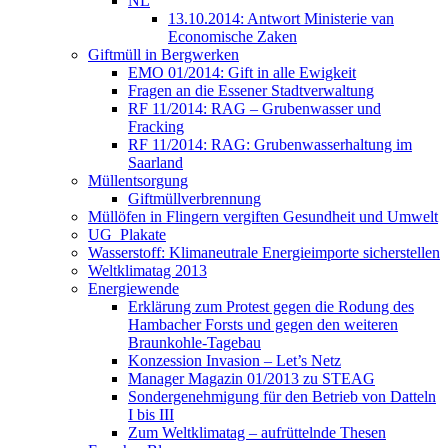
NL
13.10.2014: Antwort Ministerie van
Economische Zaken
Giftmüll in Bergwerken
EMO 01/2014: Gift in alle Ewigkeit
Fragen an die Essener Stadtverwaltung
RF 11/2014: RAG – Grubenwasser und
Fracking
RF 11/2014: RAG: Grubenwasserhaltung im
Saarland
Müllentsorgung
Giftmüllverbrennung
Müllöfen in Flingern vergiften Gesundheit und Umwelt
UG_Plakate
Wasserstoff: Klimaneutrale Energieimporte sicherstellen
Weltklimatag 2013
Energiewende
Erklärung zum Protest gegen die Rodung des
Hambacher Forsts und gegen den weiteren
Braunkohle-Tagebau
Konzession Invasion – Let’s Netz
Manager Magazin 01/2013 zu STEAG
Sondergenehmigung für den Betrieb von Datteln
I bis III
Zum Weltklimatag – aufrüttelnde Thesen