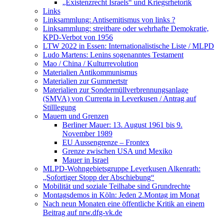
„Existenzrecht Israels“ und Kriegsrhetorik
Links
Linksammlung: Antisemitismus von links ?
Linksammlung: streitbare oder wehrhafte Demokratie,
KPD-Verbot von 1956
LTW 2022 in Essen: Internationalistische Liste / MLPD
Ludo Martens: Lenins sogenanntes Testament
Mao / China / Kulturrevolution
Materialien Antikommunismus
Materialien zur Gummertstr
Materialien zur Sondermüllverbrennungsanlage
(SMVA) von Currenta in Leverkusen / Antrag auf
Stilllegung
Mauern und Grenzen
Berliner Mauer: 13. August 1961 bis 9.
November 1989
EU Aussengrenze – Frontex
Grenze zwischen USA und Mexiko
Mauer in Israel
MLPD-Wohngebietsgruppe Leverkusen Alkenrath:
„Sofortiger Stopp der Abschiebung“
Mobilität und soziale Teilhabe sind Grundrechte
Montagsdemos in Köln: Jeden 2.Montag im Monat
Nach neun Monaten eine öffentliche Kritik an einem
Beitrag auf nrw.dfg-vk.de