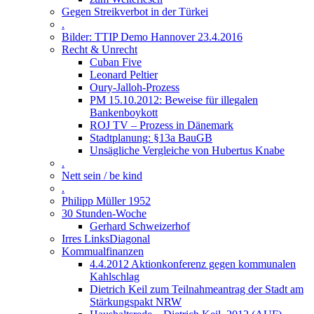
Gegen Streikverbot in der Türkei
.
Bilder: TTIP Demo Hannover 23.4.2016
Recht & Unrecht
Cuban Five
Leonard Peltier
Oury-Jalloh-Prozess
PM 15.10.2012: Beweise für illegalen
Bankenboykott
ROJ TV – Prozess in Dänemark
Stadtplanung: §13a BauGB
Unsägliche Vergleiche von Hubertus Knabe
.
Nett sein / be kind
.
Philipp Müller 1952
30 Stunden-Woche
Gerhard Schweizerhof
Irres LinksDiagonal
Kommualfinanzen
4.4.2012 Aktionkonferenz gegen kommunalen
Kahlschlag
Dietrich Keil zum Teilnahmeantrag der Stadt am
Stärkungspakt NRW