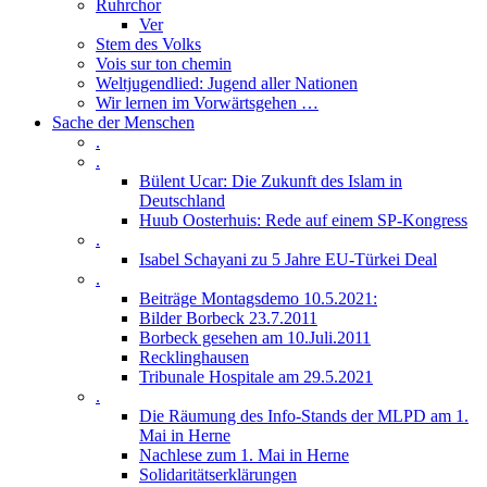
Ruhrchor
Ver
Stem des Volks
Vois sur ton chemin
Weltjugendlied: Jugend aller Nationen
Wir lernen im Vorwärtsgehen …
Sache der Menschen
.
.
Bülent Ucar: Die Zukunft des Islam in
Deutschland
Huub Oosterhuis: Rede auf einem SP-Kongress
.
Isabel Schayani zu 5 Jahre EU-Türkei Deal
.
Beiträge Montagsdemo 10.5.2021:
Bilder Borbeck 23.7.2011
Borbeck gesehen am 10.Juli.2011
Recklinghausen
Tribunale Hospitale am 29.5.2021
.
Die Räumung des Info-Stands der MLPD am 1.
Mai in Herne
Nachlese zum 1. Mai in Herne
Solidaritätserklärungen