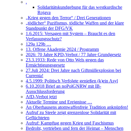
.
Solidaritätskundgebung für das westkurdische
Rojava
„Krieg gegen den Terror“ / Drei Generationen
„tödlicher“ Pazifismus, tödliche Waffen und der klare
Standpunkt der DFG/VK
1.6.2015: Versagen mit System – Braucht es den
Verfassungsschutz?
129a 129b …
13. Offene Akademie 2024 / Programm
2026: 70 Jahre KPD-Verbot / 77 Jahre Grundgesetz
23.3.1933: Rede von Otto Wels gegen das
Ermächtigungsgesetz
27.Juli 2024: Drei Jahre nach Giftmüllexplosion bei
Currenta!
4.5.1999: Politisch Verfolgte genießen (k)ein Asyl
6.10.2018 Brief an noPolGNRW mit IB-
Ausschlussforderung
AfD-Verbot jetzt
Aktuelle Termine und Ereignisse …
An Oberhausens atomwaffenfreie Tradition anknüpfen!
Aufruf zu Steele zeigt grenzenlose Solidarität mit
Geflüchteten
Aufruf: Kampftag gegen Krieg und Faschismus
Bedroht, vertrieben und fern der Heimat – Menschen