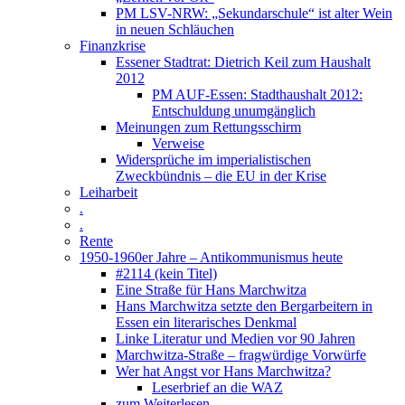
PM LSV-NRW: „Sekundarschule“ ist alter Wein
in neuen Schläuchen
Finanzkrise
Essener Stadtrat: Dietrich Keil zum Haushalt
2012
PM AUF-Essen: Stadthaushalt 2012:
Entschuldung unumgänglich
Meinungen zum Rettungsschirm
Verweise
Widersprüche im imperialistischen
Zweckbündnis – die EU in der Krise
Leiharbeit
.
.
Rente
1950-1960er Jahre – Antikommunismus heute
#2114 (kein Titel)
Eine Straße für Hans Marchwitza
Hans Marchwitza setzte den Bergarbeitern in
Essen ein literarisches Denkmal
Linke Literatur und Medien vor 90 Jahren
Marchwitza-Straße – fragwürdige Vorwürfe
Wer hat Angst vor Hans Marchwitza?
Leserbrief an die WAZ
zum Weiterlesen