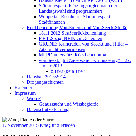
Haushaltsrede – Dietrich Keil, 2012 (AUF)
Stärkungspakt: Kürzungsorgien nach der
Landtagswahl sind programmiert
Wuppertal: Resolution Stärkungspakt
Stadtfinanzen
Rückbenennung Von-Einem- und Von-Seeck-Straße
18.11.2012 Straßenrückbenennung
F.E.L.S sagt NEIN zu Generälen
GRÜNE: Kameraden von Seeckt und Hitler –
Zitat nicht verharmlosen
MLPD unterstützt Rückbenennung
von Seekt: „Im Ziele waren wir uns einig“ – 22.
Januar 2013
#8392 (kein Titel)
Haushalt 2013/2014
Drogengeschichten
Kalender
Impressum
Wieso?
Genusssucht und Wissbegierde
Datenschutzerklärung
1. November 2015
Krieg und Frieden