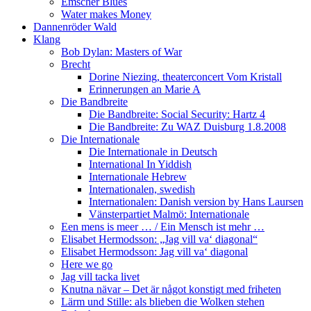
Emscher Blues
Water makes Money
Dannenröder Wald
Klang
Bob Dylan: Masters of War
Brecht
Dorine Niezing, theaterconcert Vom Kristall
Erinnerungen an Marie A
Die Bandbreite
Die Bandbreite: Social Security: Hartz 4
Die Bandbreite: Zu WAZ Duisburg 1.8.2008
Die Internationale
Die Internationale in Deutsch
International In Yiddish
Internationale Hebrew
Internationalen, swedish
Internationalen: Danish version by Hans Laursen
Vänsterpartiet Malmö: Internationale
Een mens is meer … / Ein Mensch ist mehr …
Elisabet Hermodsson: „Jag vill va‘ diagonal“
Elisabet Hermodsson: Jag vill va‘ diagonal
Here we go
Jag vill tacka livet
Knutna nävar – Det är något konstigt med friheten
Lärm und Stille: als blieben die Wolken stehen