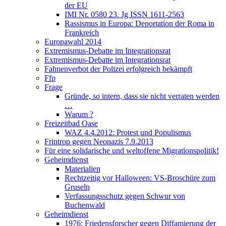
der EU
IMI Nr. 0580 23. Jg ISSN 1611-2563
Rassismus in Europa: Deportation der Roma in
Frankreich
Europawahl 2014
Extremismus-Debatte im Integrationsrat
Extremismus-Debatte im Integrationsrat
Fahnenverbot der Polizei erfolgreich bekämpft
Ffp
Frage
Gründe, so intern, dass sie nicht verraten werden
…
Warum ?
Freizeitbad Oase
WAZ 4.4.2012: Protest und Populismus
Frintrop gegen Neonazis 7.9.2013
Für eine solidarische und weltoffene Migrationspolitik!
Geheimdienst
Materialien
Rechtzeitig vor Halloween: VS-Broschüre zum
Gruseln
Verfassungsschutz gegen Schwur von
Buchenwald
Geheimdienst
1976: Friedensforscher gegen Diffamierung der