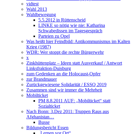
vidtest
Wahl 2013
Wahlbewegung
5.5.2012 in Rüttenscheid
LINKE so nötig wie nie: Katharina
Schwabedissen im Tagesgespräch
Parteien zu Opel
Was heißt hier Feindbild: Antikommunismus im Kalten
Krieg (1987)
WDR: Wer stoppt die rechte Bürgerwehr
x
Zinkhüttenplatz – Ideen statt Ausverkauf / Antwort
Linksfraktion-Duisburg
zum Gedenken an die Holocaust-Opfer
zur Brandmauer
Zurückgewiesene Solidarität / ESSQ 2019
Zusammen sind wir immer die Mehrheit
Mobilticket
PM 8.8.2011 AUF: „Mobilticket“ statt
Sozialticket
Nach Bonn: 3.Dez 2011: Truppen Raus aus
Afghanistan…
Busse
Bildungsbericht Essen
„Lernen vor Ort“