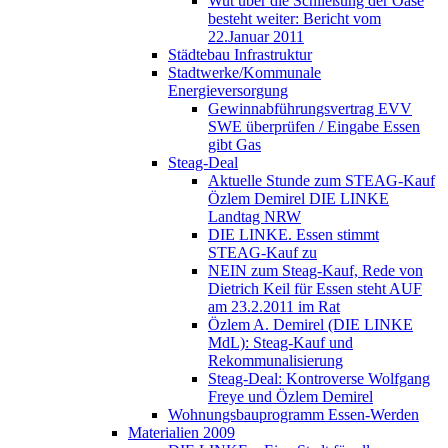
Wut über die Schließung der Oase
besteht weiter: Bericht vom
22.Januar 2011
Städtebau Infrastruktur
Stadtwerke/Kommunale
Energieversorgung
Gewinnabführungsvertrag EVV
SWE überprüfen / Eingabe Essen
gibt Gas
Steag-Deal
Aktuelle Stunde zum STEAG-Kauf
Özlem Demirel DIE LINKE
Landtag NRW
DIE LINKE. Essen stimmt
STEAG-Kauf zu
NEIN zum Steag-Kauf, Rede von
Dietrich Keil für Essen steht AUF
am 23.2.2011 im Rat
Özlem A. Demirel (DIE LINKE
MdL): Steag-Kauf und
Rekommunalisierung
Steag-Deal: Kontroverse Wolfgang
Freye und Özlem Demirel
Wohnungsbauprogramm Essen-Werden
Materialien 2009