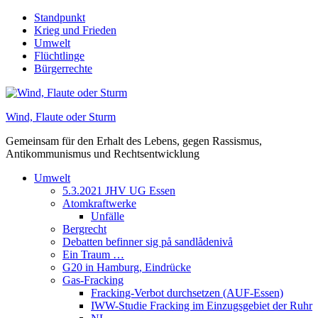
Skip
Standpunkt
to
Krieg und Frieden
content
Umwelt
Flüchtlinge
Bürgerrechte
Wind, Flaute oder Sturm
Gemeinsam für den Erhalt des Lebens, gegen Rassismus,
Antikommunismus und Rechtsentwicklung
Umwelt
5.3.2021 JHV UG Essen
Atomkraftwerke
Unfälle
Bergrecht
Debatten befinner sig på sandlådenivå
Ein Traum …
G20 in Hamburg, Eindrücke
Gas-Fracking
Fracking-Verbot durchsetzen (AUF-Essen)
IWW-Studie Fracking im Einzugsgebiet der Ruhr