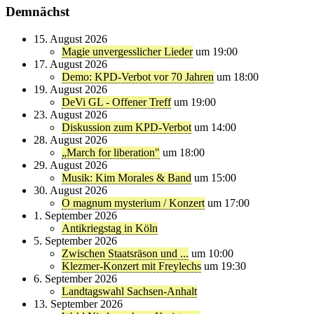
Demnächst
15. August 2026
Magie unvergesslicher Lieder
um 19:00
17. August 2026
Demo: KPD-Verbot vor 70 Jahren
um 18:00
19. August 2026
DeVi GL - Offener Treff
um 19:00
23. August 2026
Diskussion zum KPD-Verbot
um 14:00
28. August 2026
„March for liberation"
um 18:00
29. August 2026
Musik: Kim Morales & Band
um 15:00
30. August 2026
O magnum mysterium / Konzert
um 17:00
1. September 2026
Antikriegstag in Köln
5. September 2026
Zwischen Staatsräson und ...
um 10:00
Klezmer-Konzert mit Freylechs
um 19:30
6. September 2026
Landtagswahl Sachsen-Anhalt
13. September 2026