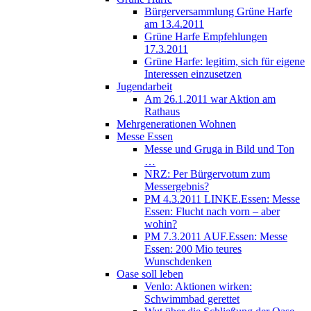
Bürgerversammlung Grüne Harfe
am 13.4.2011
Grüne Harfe Empfehlungen
17.3.2011
Grüne Harfe: legitim, sich für eigene
Interessen einzusetzen
Jugendarbeit
Am 26.1.2011 war Aktion am
Rathaus
Mehrgenerationen Wohnen
Messe Essen
Messe und Gruga in Bild und Ton
…
NRZ: Per Bürgervotum zum
Messergebnis?
PM 4.3.2011 LINKE.Essen: Messe
Essen: Flucht nach vorn – aber
wohin?
PM 7.3.2011 AUF.Essen: Messe
Essen: 200 Mio teures
Wunschdenken
Oase soll leben
Venlo: Aktionen wirken:
Schwimmbad gerettet