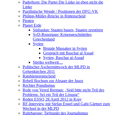
Paderborn: Die Partei Die Linke ist eben nicht die
Linke
Pazifistische Wende / Positionen der DFG-VK
Philipp-Müller-Brücke in Rüttenscheid
Piraten
Planet Erde
Südsudan: Staaten bauen, Staaten zerstören
SvD-Reportage: Krisengeschütteltes
Griechenland
Syrien
Brutale Massaker in Syrien
Gespräch mit Baschar al Assad
Syrien, Baschar al-Assad
Streiks weltweit…
Politischer Aschermittwoch der MLPD in
Gelsenkirchen 2011
Ratsbürgerentscheid
Rebell Bochum zur Absage der Jusos
Rechter Populismus
Rede von Vered Berman: „Seid bitte nicht Teil des
Problems. Sei ein Teil der Lösung“
Reden ESSQ 28.April 2012 in Kray
RF-Interview mit Stefan Engel und Gabi Gärtner zum
Wechsel in der MLPD
Ruhrbarone: Tiefpunkt des Journalismus