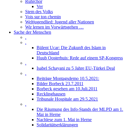
Ruhrchor
Ver
Stem des Volks
Vois sur ton chemin
Weltjugendlied: Jugend aller Nationen
Wir lernen im Vorwärtsgehen …
Sache der Menschen
.
.
Bülent Ucar: Die Zukunft des Islam in
Deutschland
Huub Oosterhuis: Rede auf einem SP-Kongress
.
Isabel Schayani zu 5 Jahre EU-Türkei Deal
.
Beiträge Montagsdemo 10.5.2021:
Bilder Borbeck 23.7.2011
Borbeck gesehen am 10.Juli.2011
Recklinghausen
Tribunale Hospitale am 29.5.2021
.
Die Räumung des Info-Stands der MLPD am 1.
Mai in Herne
Nachlese zum 1. Mai in Herne
Solidaritätserklärungen