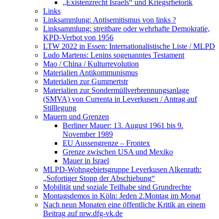
„Existenzrecht Israels“ und Kriegsrhetorik
Links
Linksammlung: Antisemitismus von links ?
Linksammlung: streitbare oder wehrhafte Demokratie,
KPD-Verbot von 1956
LTW 2022 in Essen: Internationalistische Liste / MLPD
Ludo Martens: Lenins sogenanntes Testament
Mao / China / Kulturrevolution
Materialien Antikommunismus
Materialien zur Gummertstr
Materialien zur Sondermüllverbrennungsanlage
(SMVA) von Currenta in Leverkusen / Antrag auf
Stilllegung
Mauern und Grenzen
Berliner Mauer: 13. August 1961 bis 9.
November 1989
EU Aussengrenze – Frontex
Grenze zwischen USA und Mexiko
Mauer in Israel
MLPD-Wohngebietsgruppe Leverkusen Alkenrath:
„Sofortiger Stopp der Abschiebung“
Mobilität und soziale Teilhabe sind Grundrechte
Montagsdemos in Köln: Jeden 2.Montag im Monat
Nach neun Monaten eine öffentliche Kritik an einem
Beitrag auf nrw.dfg-vk.de