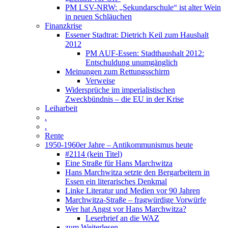
PM LSV-NRW: „Sekundarschule“ ist alter Wein
in neuen Schläuchen
Finanzkrise
Essener Stadtrat: Dietrich Keil zum Haushalt
2012
PM AUF-Essen: Stadthaushalt 2012:
Entschuldung unumgänglich
Meinungen zum Rettungsschirm
Verweise
Widersprüche im imperialistischen
Zweckbündnis – die EU in der Krise
Leiharbeit
.
.
Rente
1950-1960er Jahre – Antikommunismus heute
#2114 (kein Titel)
Eine Straße für Hans Marchwitza
Hans Marchwitza setzte den Bergarbeitern in
Essen ein literarisches Denkmal
Linke Literatur und Medien vor 90 Jahren
Marchwitza-Straße – fragwürdige Vorwürfe
Wer hat Angst vor Hans Marchwitza?
Leserbrief an die WAZ
zum Weiterlesen