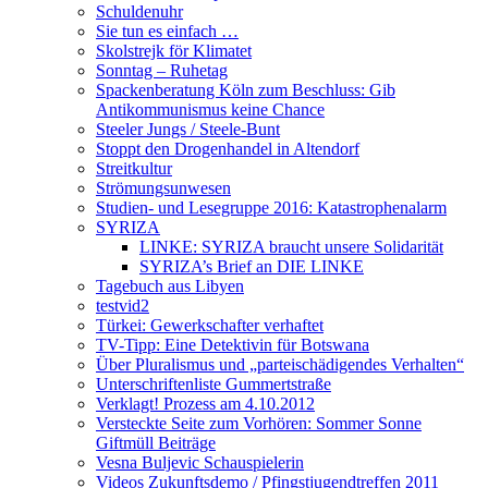
Schuldenuhr
Sie tun es einfach …
Skolstrejk för Klimatet
Sonntag – Ruhetag
Spackenberatung Köln zum Beschluss: Gib
Antikommunismus keine Chance
Steeler Jungs / Steele-Bunt
Stoppt den Drogenhandel in Altendorf
Streitkultur
Strömungsunwesen
Studien- und Lesegruppe 2016: Katastrophenalarm
SYRIZA
LINKE: SYRIZA braucht unsere Solidarität
SYRIZA’s Brief an DIE LINKE
Tagebuch aus Libyen
testvid2
Türkei: Gewerkschafter verhaftet
TV-Tipp: Eine Detektivin für Botswana
Über Pluralismus und „parteischädigendes Verhalten“
Unterschriftenliste Gummertstraße
Verklagt! Prozess am 4.10.2012
Versteckte Seite zum Vorhören: Sommer Sonne
Giftmüll Beiträge
Vesna Buljevic Schauspielerin
Videos Zukunftsdemo / Pfingstjugendtreffen 2011