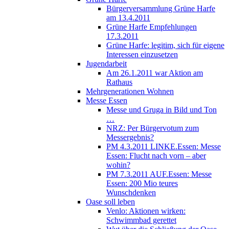
Bürgerversammlung Grüne Harfe
am 13.4.2011
Grüne Harfe Empfehlungen
17.3.2011
Grüne Harfe: legitim, sich für eigene
Interessen einzusetzen
Jugendarbeit
Am 26.1.2011 war Aktion am
Rathaus
Mehrgenerationen Wohnen
Messe Essen
Messe und Gruga in Bild und Ton
…
NRZ: Per Bürgervotum zum
Messergebnis?
PM 4.3.2011 LINKE.Essen: Messe
Essen: Flucht nach vorn – aber
wohin?
PM 7.3.2011 AUF.Essen: Messe
Essen: 200 Mio teures
Wunschdenken
Oase soll leben
Venlo: Aktionen wirken:
Schwimmbad gerettet