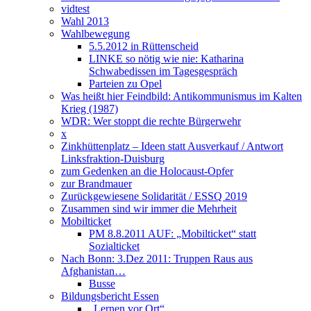
vidtest
Wahl 2013
Wahlbewegung
5.5.2012 in Rüttenscheid
LINKE so nötig wie nie: Katharina
Schwabedissen im Tagesgespräch
Parteien zu Opel
Was heißt hier Feindbild: Antikommunismus im Kalten
Krieg (1987)
WDR: Wer stoppt die rechte Bürgerwehr
x
Zinkhüttenplatz – Ideen statt Ausverkauf / Antwort
Linksfraktion-Duisburg
zum Gedenken an die Holocaust-Opfer
zur Brandmauer
Zurückgewiesene Solidarität / ESSQ 2019
Zusammen sind wir immer die Mehrheit
Mobilticket
PM 8.8.2011 AUF: „Mobilticket“ statt
Sozialticket
Nach Bonn: 3.Dez 2011: Truppen Raus aus
Afghanistan…
Busse
Bildungsbericht Essen
„Lernen vor Ort“