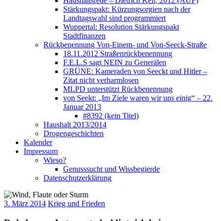
Haushaltsrede – Dietrich Keil, 2012 (AUF)
Stärkungspakt: Kürzungsorgien nach der
Landtagswahl sind programmiert
Wuppertal: Resolution Stärkungspakt
Stadtfinanzen
Rückbenennung Von-Einem- und Von-Seeck-Straße
18.11.2012 Straßenrückbenennung
F.E.L.S sagt NEIN zu Generälen
GRÜNE: Kameraden von Seeckt und Hitler –
Zitat nicht verharmlosen
MLPD unterstützt Rückbenennung
von Seekt: „Im Ziele waren wir uns einig“ – 22.
Januar 2013
#8392 (kein Titel)
Haushalt 2013/2014
Drogengeschichten
Kalender
Impressum
Wieso?
Genusssucht und Wissbegierde
Datenschutzerklärung
3. März 2014
Krieg und Frieden