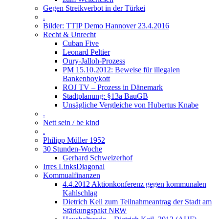
Gegen Streikverbot in der Türkei
.
Bilder: TTIP Demo Hannover 23.4.2016
Recht & Unrecht
Cuban Five
Leonard Peltier
Oury-Jalloh-Prozess
PM 15.10.2012: Beweise für illegalen
Bankenboykott
ROJ TV – Prozess in Dänemark
Stadtplanung: §13a BauGB
Unsägliche Vergleiche von Hubertus Knabe
.
Nett sein / be kind
.
Philipp Müller 1952
30 Stunden-Woche
Gerhard Schweizerhof
Irres LinksDiagonal
Kommualfinanzen
4.4.2012 Aktionkonferenz gegen kommunalen
Kahlschlag
Dietrich Keil zum Teilnahmeantrag der Stadt am
Stärkungspakt NRW