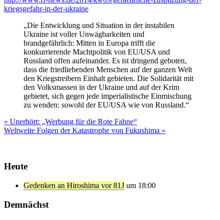
kriegsgefahr-in-der-ukraine
„Die Entwicklung und Situation in der instabilen
Ukraine ist voller Unwägbarkeiten und
brandgefährlich: Mitten in Europa trifft die
konkurrierende Machtpolitik von EU/USA und
Russland offen aufeinander. Es ist dringend geboten,
dass die friedliebenden Menschen auf der ganzen Welt
den Kriegstreibern Einhalt gebieten. Die Solidarität mit
den Volksmassen in der Ukraine und auf der Krim
gebietet, sich gegen jede imperialistische Einmischung
zu wenden: sowohl der EU/USA wie von Russland.“
Beitragsnavigation
« Unerhört: „Werbung für die Rote Fahne“
Weltweite Folgen der Katastrophe von Fukushima »
Heute
Gedenken an Hiroshima vor 81J
um 18:00
Demnächst