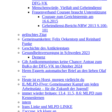
DFG-VK
Menschenwürde, Vielfalt und Geheimdienst
Frauenverband Courage braucht Unterstützung
Courage zum Gerichtstermin am
16.6.2015
Geheimdienst-Bericht-NRW 2013 S.100-
101
gelöschtes Zitat
Gemeinsamkeiten: Felix Oekentorp und Reinhard
Funke
Geschichte des Antikriegstags
Gesundheitsversorgung in Schweden 2023
Demenz
Gib Antikommunismus keine Chance: Antrag zum
BuKo der DFG-VK im Oktober 2024
Herrn Eggerts automatischer Brief an den lieben Olaf
…
Heute ist es Horst, morgen vielleicht du
IL/MLPD-Flyer: Gemeinsamer Kampf um jeden
Arbeitsplatz – für die Zukunft der Jugend!
immer wieder freitags: 13.4, 11.5, 8.6: MLPD zum
Kennenlernen
intern
Irans Linke und MLPD LINKE
J’accuse, ich klage an