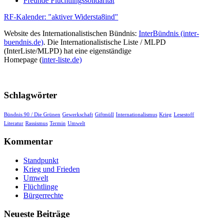
Freunde Flüchtlingssolidarität
RF-Kalender: "aktiver Widersta8ind"
Website des Internationalistischen Bündnis:
InterBündnis (inter-
buendnis.de)
. Die Internationalistische Liste / MLPD
(InterListe/MLPD) hat eine eigenständige
Homepage (
inter-liste.de)
Schlagwörter
Bündnis 90 / Die Grünen
Gewerkschaft
Giftmüll
Internationalismus
Krieg
Lesestoff
Literatur
Rassismus
Termin
Umwelt
Kommentar
Standpunkt
Krieg und Frieden
Umwelt
Flüchtlinge
Bürgerrechte
Neueste Beiträge