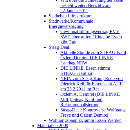
Wut über die Schließung der Oase
besteht weiter: Bericht vom
22.Januar 2011
Städtebau Infrastruktur
Stadtwerke/Kommunale
Energieversorgung
Gewinnabführungsvertrag EVV
SWE überprüfen / Eingabe Essen
gibt Gas
Steag-Deal
Aktuelle Stunde zum STEAG-Kauf
Özlem Demirel DIE LINKE
Landtag NRW
DIE LINKE. Essen stimmt
STEAG-Kauf zu
NEIN zum Steag-Kauf, Rede von
Dietrich Keil für Essen steht AUF
am 23.2.2011 im Rat
Özlem A. Demirel (DIE LINKE
MdL): Steag-Kauf und
Rekommunalisierung
Steag-Deal: Kontroverse Wolfgang
Freye und Özlem Demirel
Wohnungsbauprogramm Essen-Werden
Materialien 2009