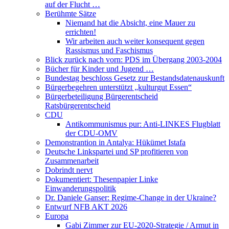
auf der Flucht …
Berühmte Sätze
Niemand hat die Absicht, eine Mauer zu
errichten!
Wir arbeiten auch weiter konsequent gegen
Rassismus und Faschismus
Blick zurück nach vorn: PDS im Übergang 2003-2004
Bücher für Kinder und Jugend …
Bundestag beschloss Gesetz zur Bestandsdatenauskunft
Bürgerbegehren unterstützt „kulturgut Essen“
Bürgerbeteiligung Bürgerentscheid
Ratsbürgerentscheid
CDU
Antikommunismus pur: Anti-LINKES Flugblatt
der CDU-OMV
Demonstrantion in Antalya: Hükümet Istafa
Deutsche Linkspartei und SP profitieren von
Zusammenarbeit
Dobrindt nervt
Dokumentiert: Thesenpapier Linke
Einwanderungspolitik
Dr. Daniele Ganser: Regime-Change in der Ukraine?
Entwurf NFB AKT 2026
Europa
Gabi Zimmer zur EU-2020-Strategie / Armut in