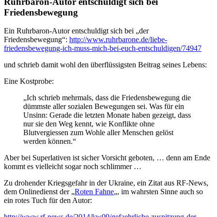
Ruhrbaron-Autor entschuldigt sich bei
Friedensbewegung
Ein Ruhrbaron-Autor entschuldigt sich bei „der
Friedensbewegung“:
http://www.ruhrbarone.de/liebe-
friedensbewegung-ich-muss-mich-bei-euch-entschuldigen/74947
und schrieb damit wohl den überflüssigsten Beitrag seines Lebens:
Eine Kostprobe:
„Ich schrieb mehrmals, dass die Friedensbewegung die
dümmste aller sozialen Bewegungen sei. Was für ein
Unsinn: Gerade die letzten Monate haben gezeigt, dass
nur sie den Weg kennt, wie Konflikte ohne
Blutvergiessen zum Wohle aller Menschen gelöst
werden können.“
Aber bei Superlativen ist sicher Vorsicht geboten, … denn am Ende
kommt es vielleicht sogar noch schlimmer …
Zu drohender Kriegsgefahr in der Ukraine, ein Zitat aus RF-News,
dem Onlinedienst der „
Roten Fahne
„, im wahrsten Sinne auch so
ein rotes Tuch für den Autor:
http://www.rf-news.de/2014/kw09/gefaehrliche-zuspitzung-der-