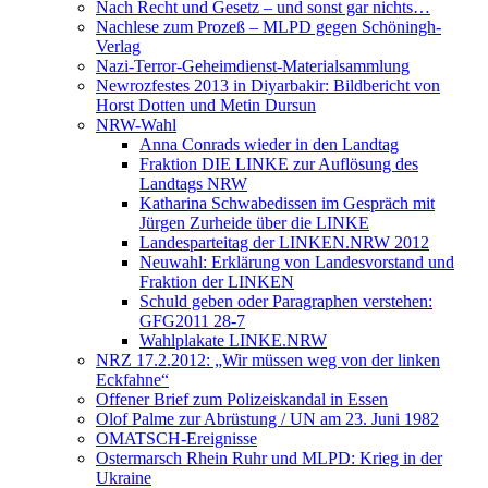
Nach Recht und Gesetz – und sonst gar nichts…
Nachlese zum Prozeß – MLPD gegen Schöningh-
Verlag
Nazi-Terror-Geheimdienst-Materialsammlung
Newrozfestes 2013 in Diyarbakir: Bildbericht von
Horst Dotten und Metin Dursun
NRW-Wahl
Anna Conrads wieder in den Landtag
Fraktion DIE LINKE zur Auflösung des
Landtags NRW
Katharina Schwabedissen im Gespräch mit
Jürgen Zurheide über die LINKE
Landesparteitag der LINKEN.NRW 2012
Neuwahl: Erklärung von Landesvorstand und
Fraktion der LINKEN
Schuld geben oder Paragraphen verstehen:
GFG2011 28-7
Wahlplakate LINKE.NRW
NRZ 17.2.2012: „Wir müssen weg von der linken
Eckfahne“
Offener Brief zum Polizeiskandal in Essen
Olof Palme zur Abrüstung / UN am 23. Juni 1982
OMATSCH-Ereignisse
Ostermarsch Rhein Ruhr und MLPD: Krieg in der
Ukraine