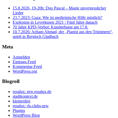
15.8.2026, 19-20h: Duo Pascal – Magie unvergesslicher
Lieder
23.7.2023: Gaza: Wie ist medizinische Hilfe möglich?
Explosion in Leverkusen 2021 / Fünf Jahre danach
70 Jahre KPD‑Verbot: Kundgebung am 17.8.
10.7.2026: Aeham Ahmad, der „Pianist aus den Trümmern“,
spielt in Bergisch Gladbach
Meta
Anmelden
Eintrags-Feed
Kommentar-Feed
WordPress.org
Blogroll
rosalux: nrw.rosalux.de
stadtkontext.de
kleinerdrei
rosalux: rls-clubs-nrw
Plugins
WordPress Blog