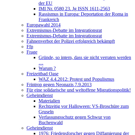
der EU
IMI Nr. 0580 23. Jg ISSN 1611-2563
Rassismus in Europa: Deportation der Roma in
Frankreich
Europawahl 2014
Extremismus-Debatte im Integrationsrat
Extremismus-Debatte im Integrationsrat
Fahnenverbot der Polizei erfolgreich bekämpft
Ffp
Frage
Gründe, so intern, dass sie nicht verraten werden
…
Warum ?
Freizeitbad Oase
WAZ 4.4.2012: Protest und Populismus
Frintrop gegen Neonazis 7.9.2013
Für eine solidarische und weltoffene Migrationspolitik!
Geheimdienst
Materialien
Rechtzeitig vor Halloween: VS-Broschüre zum
Gruseln
Verfassungsschutz gegen Schwur von
Buchenwald
Geheimdienst
1976: Friedensforscher gegen Diffamierung der