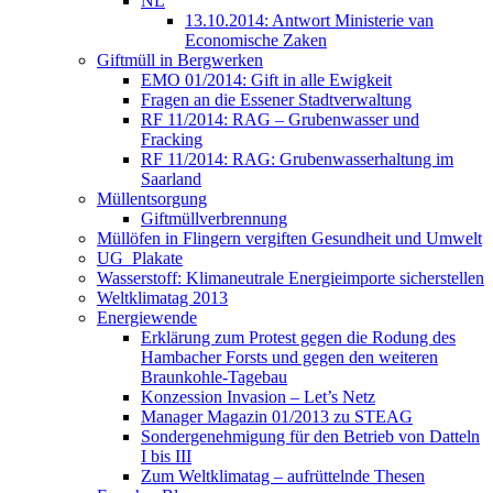
NL
13.10.2014: Antwort Ministerie van
Economische Zaken
Giftmüll in Bergwerken
EMO 01/2014: Gift in alle Ewigkeit
Fragen an die Essener Stadtverwaltung
RF 11/2014: RAG – Grubenwasser und
Fracking
RF 11/2014: RAG: Grubenwasserhaltung im
Saarland
Müllentsorgung
Giftmüllverbrennung
Müllöfen in Flingern vergiften Gesundheit und Umwelt
UG_Plakate
Wasserstoff: Klimaneutrale Energieimporte sicherstellen
Weltklimatag 2013
Energiewende
Erklärung zum Protest gegen die Rodung des
Hambacher Forsts und gegen den weiteren
Braunkohle-Tagebau
Konzession Invasion – Let’s Netz
Manager Magazin 01/2013 zu STEAG
Sondergenehmigung für den Betrieb von Datteln
I bis III
Zum Weltklimatag – aufrüttelnde Thesen