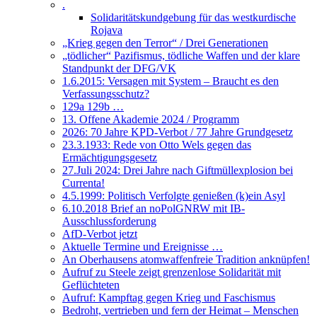
.
Solidaritätskundgebung für das westkurdische
Rojava
„Krieg gegen den Terror“ / Drei Generationen
„tödlicher“ Pazifismus, tödliche Waffen und der klare
Standpunkt der DFG/VK
1.6.2015: Versagen mit System – Braucht es den
Verfassungsschutz?
129a 129b …
13. Offene Akademie 2024 / Programm
2026: 70 Jahre KPD-Verbot / 77 Jahre Grundgesetz
23.3.1933: Rede von Otto Wels gegen das
Ermächtigungsgesetz
27.Juli 2024: Drei Jahre nach Giftmüllexplosion bei
Currenta!
4.5.1999: Politisch Verfolgte genießen (k)ein Asyl
6.10.2018 Brief an noPolGNRW mit IB-
Ausschlussforderung
AfD-Verbot jetzt
Aktuelle Termine und Ereignisse …
An Oberhausens atomwaffenfreie Tradition anknüpfen!
Aufruf zu Steele zeigt grenzenlose Solidarität mit
Geflüchteten
Aufruf: Kampftag gegen Krieg und Faschismus
Bedroht, vertrieben und fern der Heimat – Menschen