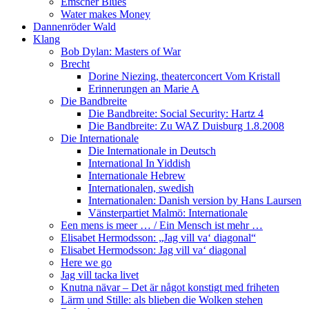
Emscher Blues
Water makes Money
Dannenröder Wald
Klang
Bob Dylan: Masters of War
Brecht
Dorine Niezing, theaterconcert Vom Kristall
Erinnerungen an Marie A
Die Bandbreite
Die Bandbreite: Social Security: Hartz 4
Die Bandbreite: Zu WAZ Duisburg 1.8.2008
Die Internationale
Die Internationale in Deutsch
International In Yiddish
Internationale Hebrew
Internationalen, swedish
Internationalen: Danish version by Hans Laursen
Vänsterpartiet Malmö: Internationale
Een mens is meer … / Ein Mensch ist mehr …
Elisabet Hermodsson: „Jag vill va‘ diagonal“
Elisabet Hermodsson: Jag vill va‘ diagonal
Here we go
Jag vill tacka livet
Knutna nävar – Det är något konstigt med friheten
Lärm und Stille: als blieben die Wolken stehen