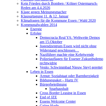
Kein Frieden durch Bomben / Kölner Ostermarsch-
Reden am 4.4.2026
Klage gegen Meinungsmacher
Klausurtagung 11. & 12. Januar
Klimafragen für die Kommune Essen / Wahl 2020
Kommunalwahlen 2014
Energie
Erfolge
Democracia Real YA: Weltweite Demos
am 15.Oktober
Jugendzentrum Essen wird nicht ohne
Widerstand geschlossen…
Naziführer machte eine Kehrtwende
Polizeiauflagen für Essener Zukunftsdemo
rechtwidrig
Venlo: Schwimmbad Nieuw Steyl gerettet
Leben in Essen
Armut: Sozialstaat oder Barmherzigkeit
Bildungspaket – Hartz IV
Bürgerbeteiligung
Sparhaushalt
Cross Border Leasing in Essen
End of JZE
Essens Welcome Center
Grüne Harfe