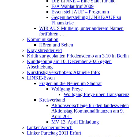
DIE LINKE – Eine Stadt für alle
EsA Wahlaufruf 2009
Essen steht AUF – Programm
Gegenüberstellung LINKE/AUF zu
Finanzkrise
WIR AUS Mülheim, unter anderem Namen
fortführen …
Kommunikation
Hören und Sehen
Kray shredder vid
Kritik zur geplanten Friedensdemo am 3.10 in Berlin
Kundgebung am 10. Dezember 2025 gegen
Abschiebung
Kurzfristig verschoben: Aktuelle Info:
LINKE-Essen
Fragen an die Neuen im Stadtrat
Wolfgang Freye
Wolfgang Freye über Transparenz
Kreisverband
Aktionsvorschläge für den landesweiten
Aktionstag Kommunalfinanzen am 9.
April 2011
MV 13. April Einladung
Linker Aschermittwoch
Linker Parteitag 2011 Erfurt