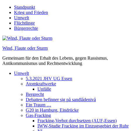
Skip
Standpunkt
to
Krieg und Frieden
content
Umwelt
Flüchtlinge
Bürgerrechte
Wind, Flaute oder Sturm
Gemeinsam für den Erhalt des Lebens, gegen Rassismus,
Antikommunismus und Rechtsentwicklung
Umwelt
5.3.2021 JHV UG Essen
Atomkraftwerke
Unfälle
Bergrecht
Debatten befinner sig på sandlådenivå
Ein Traum …
G20 in Hamburg, Eindrücke
Gas-Fracking
Fracking-Verbot durchsetzen (AUF-Essen)
IWW-Studie Fracking im Einzugsgebiet der Ruhr