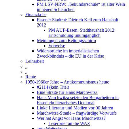
PM LSV-NRW: „Sekundarschule“ ist alter Wein
in neuen Schläuchen
Finanzkrise
Essener Stadtrat: Dietrich Keil zum Haushalt
2012
PM AUF-Essen: Stadthaushalt 2012:
Entschuldung unumgänglich
Meinungen zum Rettungsschirm
Verweise
Widersprüche im imperialistischen
Zweckbündnis – die EU in der Krise
Leiharbeit
.
.
Rente
1950-1960er Jahre – Antikommunismus heute
#2114 (kein Titel)
Eine Straße für Hans Marchwitza
Hans Marchwitza setzte den Bergarbeitern in
Essen ein literarisches Denkmal
Linke Literatur und Medien vor 90 Jahren
Marchwitza-Straße – fragwürdige Vorwürfe
Wer hat Angst vor Hans Marchwitza?
Leserbrief an die WAZ
zum Weiterlesen