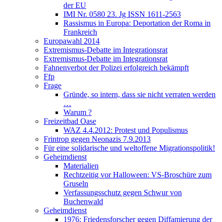
der EU
IMI Nr. 0580 23. Jg ISSN 1611-2563
Rassismus in Europa: Deportation der Roma in
Frankreich
Europawahl 2014
Extremismus-Debatte im Integrationsrat
Extremismus-Debatte im Integrationsrat
Fahnenverbot der Polizei erfolgreich bekämpft
Ffp
Frage
Gründe, so intern, dass sie nicht verraten werden
…
Warum ?
Freizeitbad Oase
WAZ 4.4.2012: Protest und Populismus
Frintrop gegen Neonazis 7.9.2013
Für eine solidarische und weltoffene Migrationspolitik!
Geheimdienst
Materialien
Rechtzeitig vor Halloween: VS-Broschüre zum
Gruseln
Verfassungsschutz gegen Schwur von
Buchenwald
Geheimdienst
1976: Friedensforscher gegen Diffamierung der