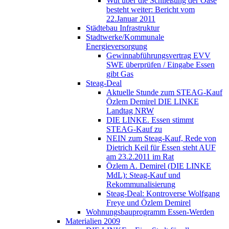
Wut über die Schließung der Oase
besteht weiter: Bericht vom
22.Januar 2011
Städtebau Infrastruktur
Stadtwerke/Kommunale
Energieversorgung
Gewinnabführungsvertrag EVV
SWE überprüfen / Eingabe Essen
gibt Gas
Steag-Deal
Aktuelle Stunde zum STEAG-Kauf
Özlem Demirel DIE LINKE
Landtag NRW
DIE LINKE. Essen stimmt
STEAG-Kauf zu
NEIN zum Steag-Kauf, Rede von
Dietrich Keil für Essen steht AUF
am 23.2.2011 im Rat
Özlem A. Demirel (DIE LINKE
MdL): Steag-Kauf und
Rekommunalisierung
Steag-Deal: Kontroverse Wolfgang
Freye und Özlem Demirel
Wohnungsbauprogramm Essen-Werden
Materialien 2009