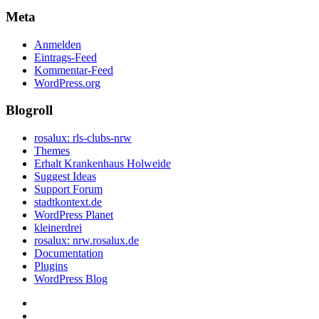
Meta
Anmelden
Eintrags-Feed
Kommentar-Feed
WordPress.org
Blogroll
rosalux: rls-clubs-nrw
Themes
Erhalt Krankenhaus Holweide
Suggest Ideas
Support Forum
stadtkontext.de
WordPress Planet
kleinerdrei
rosalux: nrw.rosalux.de
Documentation
Plugins
WordPress Blog
Startseite
Datenschutzerklärung