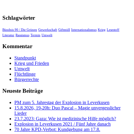
Schlagwörter
Bündnis 90 / Die Grünen
Gewerkschaft
Giftmüll
Internationalismus
Krieg
Lesestoff
Literatur
Rassismus
Termin
Umwelt
Kommentar
Standpunkt
Krieg und Frieden
Umwelt
Flüchtlinge
Bürgerrechte
Neueste Beiträge
PM zum 5. Jahrestag der Explosion in Leverkusen
15.8.2026, 19-20h: Duo Pascal – Magie unvergesslicher
Lieder
23.7.2023: Gaza: Wie ist medizinische Hilfe möglich?
Explosion in Leverkusen 2021 / Fünf Jahre danach
70 Jahre KPD‑Verbot: Kundgebung am 17.8.