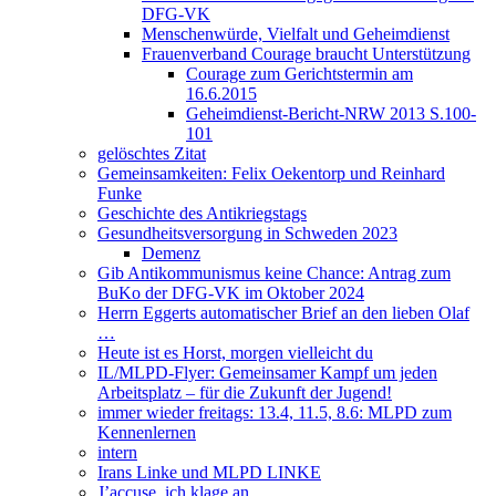
DFG-VK
Menschenwürde, Vielfalt und Geheimdienst
Frauenverband Courage braucht Unterstützung
Courage zum Gerichtstermin am
16.6.2015
Geheimdienst-Bericht-NRW 2013 S.100-
101
gelöschtes Zitat
Gemeinsamkeiten: Felix Oekentorp und Reinhard
Funke
Geschichte des Antikriegstags
Gesundheitsversorgung in Schweden 2023
Demenz
Gib Antikommunismus keine Chance: Antrag zum
BuKo der DFG-VK im Oktober 2024
Herrn Eggerts automatischer Brief an den lieben Olaf
…
Heute ist es Horst, morgen vielleicht du
IL/MLPD-Flyer: Gemeinsamer Kampf um jeden
Arbeitsplatz – für die Zukunft der Jugend!
immer wieder freitags: 13.4, 11.5, 8.6: MLPD zum
Kennenlernen
intern
Irans Linke und MLPD LINKE
J’accuse, ich klage an