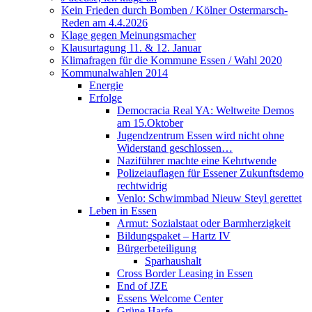
Kein Frieden durch Bomben / Kölner Ostermarsch-
Reden am 4.4.2026
Klage gegen Meinungsmacher
Klausurtagung 11. & 12. Januar
Klimafragen für die Kommune Essen / Wahl 2020
Kommunalwahlen 2014
Energie
Erfolge
Democracia Real YA: Weltweite Demos
am 15.Oktober
Jugendzentrum Essen wird nicht ohne
Widerstand geschlossen…
Naziführer machte eine Kehrtwende
Polizeiauflagen für Essener Zukunftsdemo
rechtwidrig
Venlo: Schwimmbad Nieuw Steyl gerettet
Leben in Essen
Armut: Sozialstaat oder Barmherzigkeit
Bildungspaket – Hartz IV
Bürgerbeteiligung
Sparhaushalt
Cross Border Leasing in Essen
End of JZE
Essens Welcome Center
Grüne Harfe