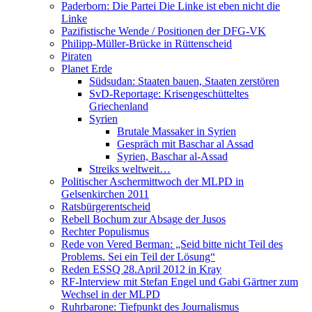
Paderborn: Die Partei Die Linke ist eben nicht die
Linke
Pazifistische Wende / Positionen der DFG-VK
Philipp-Müller-Brücke in Rüttenscheid
Piraten
Planet Erde
Südsudan: Staaten bauen, Staaten zerstören
SvD-Reportage: Krisengeschütteltes
Griechenland
Syrien
Brutale Massaker in Syrien
Gespräch mit Baschar al Assad
Syrien, Baschar al-Assad
Streiks weltweit…
Politischer Aschermittwoch der MLPD in
Gelsenkirchen 2011
Ratsbürgerentscheid
Rebell Bochum zur Absage der Jusos
Rechter Populismus
Rede von Vered Berman: „Seid bitte nicht Teil des
Problems. Sei ein Teil der Lösung“
Reden ESSQ 28.April 2012 in Kray
RF-Interview mit Stefan Engel und Gabi Gärtner zum
Wechsel in der MLPD
Ruhrbarone: Tiefpunkt des Journalismus