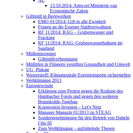
NL
13.10.2014: Antwort Ministerie van
Economische Zaken
Giftmüll in Bergwerken
EMO 01/2014: Gift in alle Ewigkeit
Fragen an die Essener Stadtverwaltung
RF 11/2014: RAG – Grubenwasser und
Fracking
RF 11/2014: RAG: Grubenwasserhaltung im
Saarland
Müllentsorgung
Giftmüllverbrennung
Müllöfen in Flingern vergiften Gesundheit und Umwelt
UG_Plakate
Wasserstoff: Klimaneutrale Energieimporte sicherstellen
Weltklimatag 2013
Energiewende
Erklärung zum Protest gegen die Rodung des
Hambacher Forsts und gegen den weiteren
Braunkohle-Tagebau
Konzession Invasion – Let’s Netz
Manager Magazin 01/2013 zu STEAG
Sondergenehmigung für den Betrieb von Datteln
I bis III
Zum Weltklimatag – aufrüttelnde Thesen