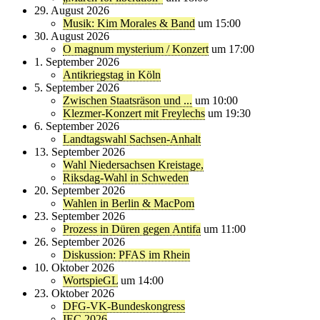
29. August 2026
Musik: Kim Morales & Band
um 15:00
30. August 2026
O magnum mysterium / Konzert
um 17:00
1. September 2026
Antikriegstag in Köln
5. September 2026
Zwischen Staatsräson und ...
um 10:00
Klezmer-Konzert mit Freylechs
um 19:30
6. September 2026
Landtagswahl Sachsen-Anhalt
13. September 2026
Wahl Niedersachsen Kreistage,
Riksdag-Wahl in Schweden
20. September 2026
Wahlen in Berlin & MacPom
23. September 2026
Prozess in Düren gegen Antifa
um 11:00
26. September 2026
Diskussion: PFAS im Rhein
10. Oktober 2026
WortspieGL
um 14:00
23. Oktober 2026
DFG-VK-Bundeskongress
IEC 2026