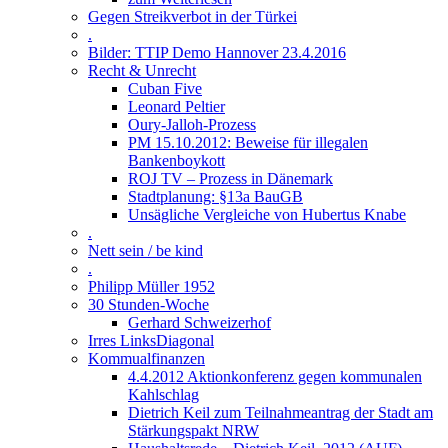
Gegen Streikverbot in der Türkei
.
Bilder: TTIP Demo Hannover 23.4.2016
Recht & Unrecht
Cuban Five
Leonard Peltier
Oury-Jalloh-Prozess
PM 15.10.2012: Beweise für illegalen
Bankenboykott
ROJ TV – Prozess in Dänemark
Stadtplanung: §13a BauGB
Unsägliche Vergleiche von Hubertus Knabe
.
Nett sein / be kind
.
Philipp Müller 1952
30 Stunden-Woche
Gerhard Schweizerhof
Irres LinksDiagonal
Kommualfinanzen
4.4.2012 Aktionkonferenz gegen kommunalen
Kahlschlag
Dietrich Keil zum Teilnahmeantrag der Stadt am
Stärkungspakt NRW