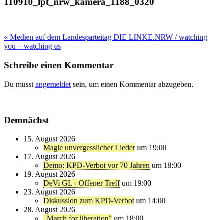
110910_lpt_nrw_kamera_1188_0320
Beitragsnavigation
« Medien auf dem Landesparteitag DIE LINKE.NRW / watching
you – watching us
Schreibe einen Kommentar
Du musst
angemeldet
sein, um einen Kommentar abzugeben.
Demnächst
15. August 2026
Magie unvergesslicher Lieder
um 19:00
17. August 2026
Demo: KPD-Verbot vor 70 Jahren
um 18:00
19. August 2026
DeVi GL - Offener Treff
um 19:00
23. August 2026
Diskussion zum KPD-Verbot
um 14:00
28. August 2026
„March for liberation"
um 18:00