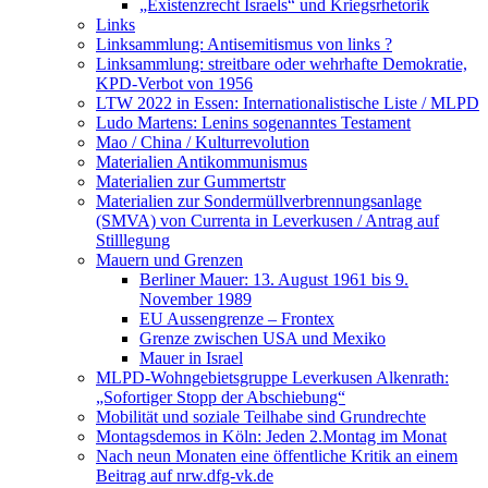
„Existenzrecht Israels“ und Kriegsrhetorik
Links
Linksammlung: Antisemitismus von links ?
Linksammlung: streitbare oder wehrhafte Demokratie,
KPD-Verbot von 1956
LTW 2022 in Essen: Internationalistische Liste / MLPD
Ludo Martens: Lenins sogenanntes Testament
Mao / China / Kulturrevolution
Materialien Antikommunismus
Materialien zur Gummertstr
Materialien zur Sondermüllverbrennungsanlage
(SMVA) von Currenta in Leverkusen / Antrag auf
Stilllegung
Mauern und Grenzen
Berliner Mauer: 13. August 1961 bis 9.
November 1989
EU Aussengrenze – Frontex
Grenze zwischen USA und Mexiko
Mauer in Israel
MLPD-Wohngebietsgruppe Leverkusen Alkenrath:
„Sofortiger Stopp der Abschiebung“
Mobilität und soziale Teilhabe sind Grundrechte
Montagsdemos in Köln: Jeden 2.Montag im Monat
Nach neun Monaten eine öffentliche Kritik an einem
Beitrag auf nrw.dfg-vk.de