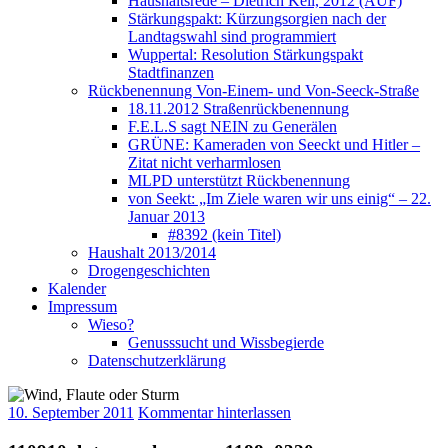
Haushaltsrede – Dietrich Keil, 2012 (AUF)
Stärkungspakt: Kürzungsorgien nach der
Landtagswahl sind programmiert
Wuppertal: Resolution Stärkungspakt
Stadtfinanzen
Rückbenennung Von-Einem- und Von-Seeck-Straße
18.11.2012 Straßenrückbenennung
F.E.L.S sagt NEIN zu Generälen
GRÜNE: Kameraden von Seeckt und Hitler –
Zitat nicht verharmlosen
MLPD unterstützt Rückbenennung
von Seekt: „Im Ziele waren wir uns einig“ – 22.
Januar 2013
#8392 (kein Titel)
Haushalt 2013/2014
Drogengeschichten
Kalender
Impressum
Wieso?
Genusssucht und Wissbegierde
Datenschutzerklärung
10. September 2011
Kommentar hinterlassen