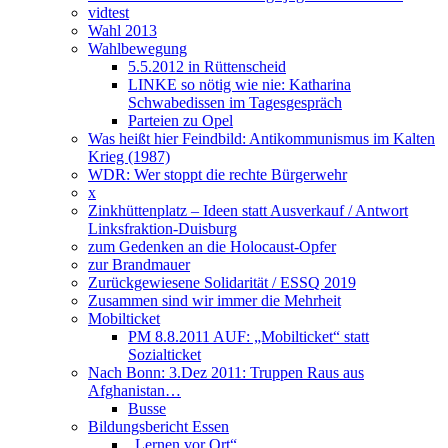
vidtest
Wahl 2013
Wahlbewegung
5.5.2012 in Rüttenscheid
LINKE so nötig wie nie: Katharina
Schwabedissen im Tagesgespräch
Parteien zu Opel
Was heißt hier Feindbild: Antikommunismus im Kalten
Krieg (1987)
WDR: Wer stoppt die rechte Bürgerwehr
x
Zinkhüttenplatz – Ideen statt Ausverkauf / Antwort
Linksfraktion-Duisburg
zum Gedenken an die Holocaust-Opfer
zur Brandmauer
Zurückgewiesene Solidarität / ESSQ 2019
Zusammen sind wir immer die Mehrheit
Mobilticket
PM 8.8.2011 AUF: „Mobilticket“ statt
Sozialticket
Nach Bonn: 3.Dez 2011: Truppen Raus aus
Afghanistan…
Busse
Bildungsbericht Essen
„Lernen vor Ort“