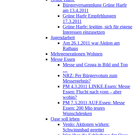
Bürgerversammlung Grüne Harfe
am 13.4.2011
Grüne Harfe Empfehlungen
17.3.2011
Grüne Harfe: legitim, sich für eigene
Interessen einzusetzen
Jugendarbeit
Am 26.1.2011 war Aktion am
Rathaus
Mehrgenerationen Wohnen
Messe Essen
Messe und Gruga in Bild und Ton
…
NRZ: Per Bürgervotum zum
Messergebnis?
PM 4.3.2011 LINKE.Essen: Messe
Essen: Flucht nach vorn – aber
wohin?
PM 7.3.2011 AUF.Essen: Messe
Essen: 200 Mio teures
Wunschdenken
Oase soll leben
Venlo: Aktionen wirken:
Schwimmbad gerettet