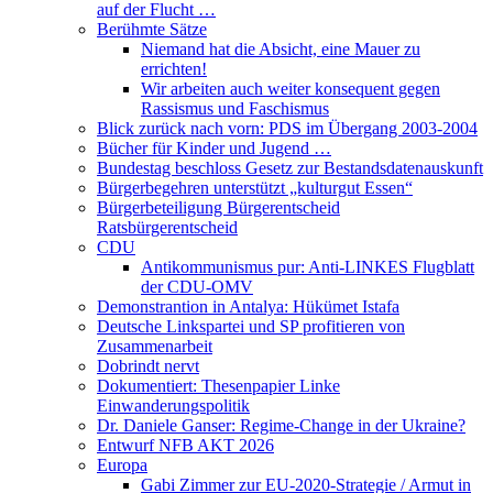
auf der Flucht …
Berühmte Sätze
Niemand hat die Absicht, eine Mauer zu
errichten!
Wir arbeiten auch weiter konsequent gegen
Rassismus und Faschismus
Blick zurück nach vorn: PDS im Übergang 2003-2004
Bücher für Kinder und Jugend …
Bundestag beschloss Gesetz zur Bestandsdatenauskunft
Bürgerbegehren unterstützt „kulturgut Essen“
Bürgerbeteiligung Bürgerentscheid
Ratsbürgerentscheid
CDU
Antikommunismus pur: Anti-LINKES Flugblatt
der CDU-OMV
Demonstrantion in Antalya: Hükümet Istafa
Deutsche Linkspartei und SP profitieren von
Zusammenarbeit
Dobrindt nervt
Dokumentiert: Thesenpapier Linke
Einwanderungspolitik
Dr. Daniele Ganser: Regime-Change in der Ukraine?
Entwurf NFB AKT 2026
Europa
Gabi Zimmer zur EU-2020-Strategie / Armut in