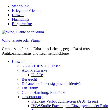
Skip
Standpunkt
to
Krieg und Frieden
content
Umwelt
Flüchtlinge
Bürgerrechte
Wind, Flaute oder Sturm
Gemeinsam für den Erhalt des Lebens, gegen Rassismus,
Antikommunismus und Rechtsentwicklung
Umwelt
5.3.2021 JHV UG Essen
Atomkraftwerke
Unfälle
Bergrecht
Debatten befinner sig på sandlådenivå
Ein Traum …
G20 in Hamburg, Eindrücke
Gas-Fracking
Fracking-Verbot durchsetzen (AUF-Essen)
IWW-Studie Fracking im Einzugsgebiet der Ruhr