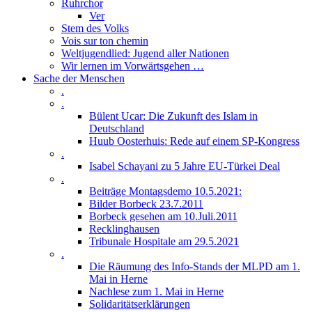
Ruhrchor
Ver
Stem des Volks
Vois sur ton chemin
Weltjugendlied: Jugend aller Nationen
Wir lernen im Vorwärtsgehen …
Sache der Menschen
.
.
Bülent Ucar: Die Zukunft des Islam in
Deutschland
Huub Oosterhuis: Rede auf einem SP-Kongress
.
Isabel Schayani zu 5 Jahre EU-Türkei Deal
.
Beiträge Montagsdemo 10.5.2021:
Bilder Borbeck 23.7.2011
Borbeck gesehen am 10.Juli.2011
Recklinghausen
Tribunale Hospitale am 29.5.2021
.
Die Räumung des Info-Stands der MLPD am 1.
Mai in Herne
Nachlese zum 1. Mai in Herne
Solidaritätserklärungen