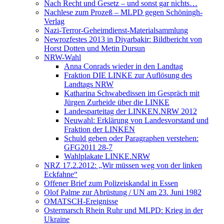
Nach Recht und Gesetz – und sonst gar nichts…
Nachlese zum Prozeß – MLPD gegen Schöningh-
Verlag
Nazi-Terror-Geheimdienst-Materialsammlung
Newrozfestes 2013 in Diyarbakir: Bildbericht von
Horst Dotten und Metin Dursun
NRW-Wahl
Anna Conrads wieder in den Landtag
Fraktion DIE LINKE zur Auflösung des
Landtags NRW
Katharina Schwabedissen im Gespräch mit
Jürgen Zurheide über die LINKE
Landesparteitag der LINKEN.NRW 2012
Neuwahl: Erklärung von Landesvorstand und
Fraktion der LINKEN
Schuld geben oder Paragraphen verstehen:
GFG2011 28-7
Wahlplakate LINKE.NRW
NRZ 17.2.2012: „Wir müssen weg von der linken
Eckfahne“
Offener Brief zum Polizeiskandal in Essen
Olof Palme zur Abrüstung / UN am 23. Juni 1982
OMATSCH-Ereignisse
Ostermarsch Rhein Ruhr und MLPD: Krieg in der
Ukraine