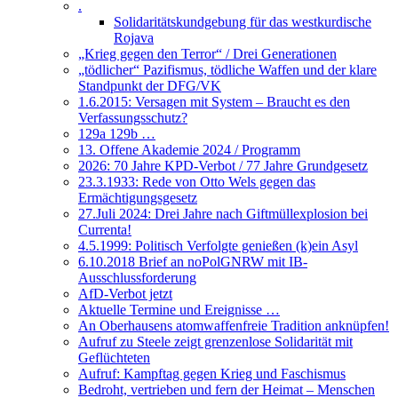
.
Solidaritätskundgebung für das westkurdische
Rojava
„Krieg gegen den Terror“ / Drei Generationen
„tödlicher“ Pazifismus, tödliche Waffen und der klare
Standpunkt der DFG/VK
1.6.2015: Versagen mit System – Braucht es den
Verfassungsschutz?
129a 129b …
13. Offene Akademie 2024 / Programm
2026: 70 Jahre KPD-Verbot / 77 Jahre Grundgesetz
23.3.1933: Rede von Otto Wels gegen das
Ermächtigungsgesetz
27.Juli 2024: Drei Jahre nach Giftmüllexplosion bei
Currenta!
4.5.1999: Politisch Verfolgte genießen (k)ein Asyl
6.10.2018 Brief an noPolGNRW mit IB-
Ausschlussforderung
AfD-Verbot jetzt
Aktuelle Termine und Ereignisse …
An Oberhausens atomwaffenfreie Tradition anknüpfen!
Aufruf zu Steele zeigt grenzenlose Solidarität mit
Geflüchteten
Aufruf: Kampftag gegen Krieg und Faschismus
Bedroht, vertrieben und fern der Heimat – Menschen