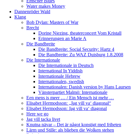
Emscher Blues
Water makes Money
Dannenröder Wald
Klang
Bob Dylan: Masters of War
Brecht
Dorine Niezing, theaterconcert Vom Kristall
Erinnerungen an Marie A
Die Bandbreite
Die Bandbreite: Social Security: Hartz 4
Die Bandbreite: Zu WAZ Duisburg 1.8.2008
Die Internationale
Die Internationale in Deutsch
International In Yiddish
Internationale Hebrew
Internationalen, swedish
Internationalen: Danish version by Hans Laursen
Vänsterpartiet Malmö: Internationale
Een mens is meer … / Ein Mensch ist mehr …
Elisabet Hermodsson: „Jag vill va‘ diagonal“
Elisabet Hermodsson: Jag vill va‘ diagonal
Here we go
Jag vill tacka livet
Knutna nävar – Det är något konstigt med friheten
Lärm und Stille: als blieben die Wolken stehen