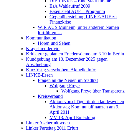
DIE LINKE – Eine Stadt für alle
EsA Wahlaufruf 2009
Essen steht AUF – Programm
Gegenüberstellung LINKE/AUF zu
Finanzkrise
WIR AUS Mülheim, unter anderem Namen
fortführen …
Kommunikation
Hören und Sehen
Kray shredder vid
Kritik zur geplanten Friedensdemo am 3.10 in Berlin
Kundgebung am 10. Dezember 2025 gegen
Abschiebung
Kurzfristig verschoben: Aktuelle Info:
LINKE-Essen
Fragen an die Neuen im Stadtrat
Wolfgang Freye
Wolfgang Freye über Transparenz
Kreisverband
Aktionsvorschläge für den landesweiten
Aktionstag Kommunalfinanzen am 9.
April 2011
MV 13. April Einladung
Linker Aschermittwoch
Linker Parteitag 2011 Erfurt