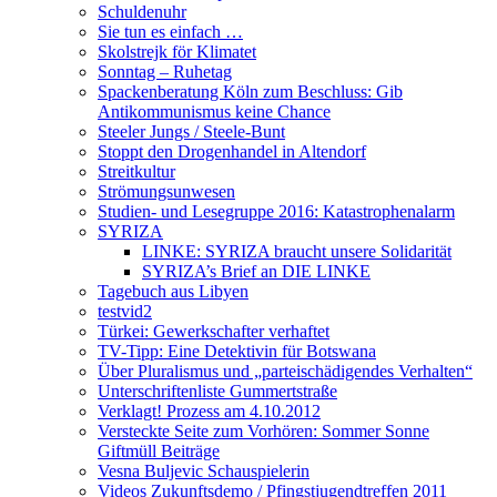
Schuldenuhr
Sie tun es einfach …
Skolstrejk för Klimatet
Sonntag – Ruhetag
Spackenberatung Köln zum Beschluss: Gib
Antikommunismus keine Chance
Steeler Jungs / Steele-Bunt
Stoppt den Drogenhandel in Altendorf
Streitkultur
Strömungsunwesen
Studien- und Lesegruppe 2016: Katastrophenalarm
SYRIZA
LINKE: SYRIZA braucht unsere Solidarität
SYRIZA’s Brief an DIE LINKE
Tagebuch aus Libyen
testvid2
Türkei: Gewerkschafter verhaftet
TV-Tipp: Eine Detektivin für Botswana
Über Pluralismus und „parteischädigendes Verhalten“
Unterschriftenliste Gummertstraße
Verklagt! Prozess am 4.10.2012
Versteckte Seite zum Vorhören: Sommer Sonne
Giftmüll Beiträge
Vesna Buljevic Schauspielerin
Videos Zukunftsdemo / Pfingstjugendtreffen 2011