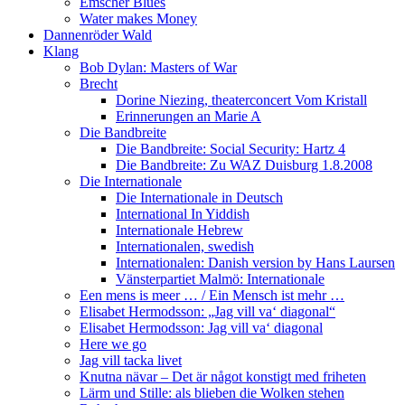
Emscher Blues
Water makes Money
Dannenröder Wald
Klang
Bob Dylan: Masters of War
Brecht
Dorine Niezing, theaterconcert Vom Kristall
Erinnerungen an Marie A
Die Bandbreite
Die Bandbreite: Social Security: Hartz 4
Die Bandbreite: Zu WAZ Duisburg 1.8.2008
Die Internationale
Die Internationale in Deutsch
International In Yiddish
Internationale Hebrew
Internationalen, swedish
Internationalen: Danish version by Hans Laursen
Vänsterpartiet Malmö: Internationale
Een mens is meer … / Ein Mensch ist mehr …
Elisabet Hermodsson: „Jag vill va‘ diagonal“
Elisabet Hermodsson: Jag vill va‘ diagonal
Here we go
Jag vill tacka livet
Knutna nävar – Det är något konstigt med friheten
Lärm und Stille: als blieben die Wolken stehen