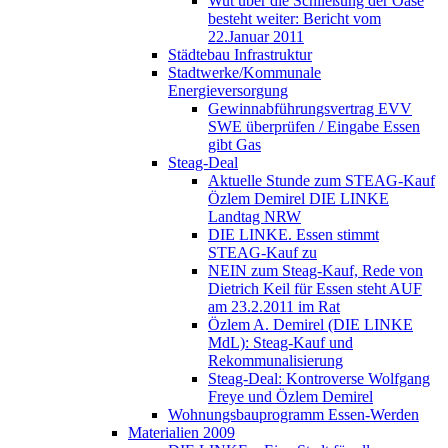
Wut über die Schließung der Oase
besteht weiter: Bericht vom
22.Januar 2011
Städtebau Infrastruktur
Stadtwerke/Kommunale
Energieversorgung
Gewinnabführungsvertrag EVV
SWE überprüfen / Eingabe Essen
gibt Gas
Steag-Deal
Aktuelle Stunde zum STEAG-Kauf
Özlem Demirel DIE LINKE
Landtag NRW
DIE LINKE. Essen stimmt
STEAG-Kauf zu
NEIN zum Steag-Kauf, Rede von
Dietrich Keil für Essen steht AUF
am 23.2.2011 im Rat
Özlem A. Demirel (DIE LINKE
MdL): Steag-Kauf und
Rekommunalisierung
Steag-Deal: Kontroverse Wolfgang
Freye und Özlem Demirel
Wohnungsbauprogramm Essen-Werden
Materialien 2009