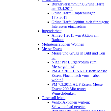
Bürgerversammlung Grüne Harfe
am 13.4.2011
Grüne Harfe Empfehlungen
17.3.2011
Grüne Harfe: legitim, sich für eigene
Interessen einzusetzen
Jugendarbeit
Am 26.1.2011 war Aktion am
Rathaus
Mehrgenerationen Wohnen
Messe Essen
Messe und Gruga in Bild und Ton
…
NRZ: Per Bürgervotum zum
Messergebnis?
PM 4.3.2011 LINKE.Essen: Messe
Essen: Flucht nach vorn – aber
wohin?
PM 7.3.2011 AUF.Essen: Messe
Essen: 200 Mio teures
Wunschdenken
Oase soll leben
Venlo: Aktionen wirken:
Schwimmbad gerettet