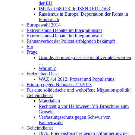
der EU
IMI Nr. 0580 23. Jg ISSN 1611-2563
Rassismus in Europa: Deportation der Roma in
Frankreich
Europawahl 2014
Extremismus-Debatte im Integrationsrat
Extremismus-Debatte im Integrationsrat
Fahnenverbot der Polizei erfolgreich bekämpft
Ffp
Frage
Gründe, so intern, dass sie nicht verraten werden
…
Warum ?
Freizeitbad Oase
WAZ 4.4.2012: Protest und Populismus
Frintrop gegen Neonazis 7.9.2013
Für eine solidarische und weltoffene Migrationspolitik!
Geheimdienst
Materialien
Rechtzeitig vor Halloween: VS-Broschüre zum
Gruseln
Verfassungsschutz gegen Schwur von
Buchenwald
Geheimdienst
1976: Friedensforscher gegen Diffamierung der