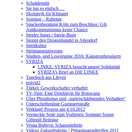
Schuldenuhr
Sie tun es einfach …
Skolstrejk för Klimatet
Sonntag – Ruhetag
Spackenberatung Köln zum Beschluss: Gib
Antikommunismus keine Chance
Steeler Jungs / Steele-Bunt
Stoppt den Drogenhandel in Altendorf
Streitkultur
Strömungsunwesen
Studien- und Lesegruppe 2016: Katastrophenalarm
SYRIZA
LINKE: SYRIZA braucht unsere Solidarität
SYRIZA’s Brief an DIE LINKE
Tagebuch aus Libyen
testvid2
Türkei: Gewerkschafter verhaftet
TV-Tipp: Eine Detektivin für Botswana
Über Pluralismus und „parteischädigendes Verhalten“
Unterschriftenliste Gummertstraße
Verklagt! Prozess am 4.10.2012
Versteckte Seite zum Vorhören: Sommer Sonne
Giftmüll Beiträge
Vesna Buljevic Schauspielerin
Videos Zukunftsdemo / Pfingstjugendtreffen 2011