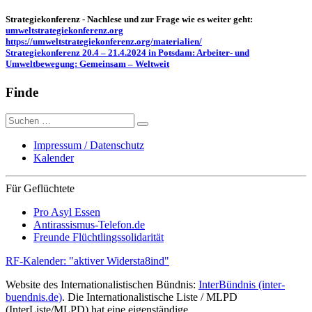
Strategiekonferenz - Nachlese und zur Frage wie es weiter geht:
umweltstrategiekonferenz.org
https://umweltstrategiekonferenz.org/materialien/
Strategiekonferenz 20.4 – 21.4.2024 in Potsdam: Arbeiter- und
Umweltbewegung: Gemeinsam – Weltweit
Finde
Suche
nach:
Impressum / Datenschutz
Kalender
Für Geflüchtete
Pro Asyl Essen
Antirassismus-Telefon.de
Freunde Flüchtlingssolidarität
RF-Kalender: "aktiver Widersta8ind"
Website des Internationalistischen Bündnis:
InterBündnis (inter-
buendnis.de)
. Die Internationalistische Liste / MLPD
(InterListe/MLPD) hat eine eigenständige