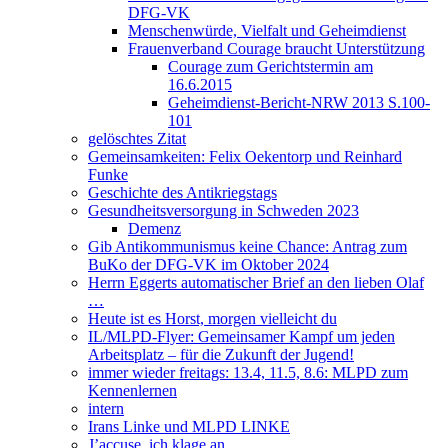
DFG-VK
Menschenwürde, Vielfalt und Geheimdienst
Frauenverband Courage braucht Unterstützung
Courage zum Gerichtstermin am
16.6.2015
Geheimdienst-Bericht-NRW 2013 S.100-
101
gelöschtes Zitat
Gemeinsamkeiten: Felix Oekentorp und Reinhard
Funke
Geschichte des Antikriegstags
Gesundheitsversorgung in Schweden 2023
Demenz
Gib Antikommunismus keine Chance: Antrag zum
BuKo der DFG-VK im Oktober 2024
Herrn Eggerts automatischer Brief an den lieben Olaf
…
Heute ist es Horst, morgen vielleicht du
IL/MLPD-Flyer: Gemeinsamer Kampf um jeden
Arbeitsplatz – für die Zukunft der Jugend!
immer wieder freitags: 13.4, 11.5, 8.6: MLPD zum
Kennenlernen
intern
Irans Linke und MLPD LINKE
J’accuse, ich klage an