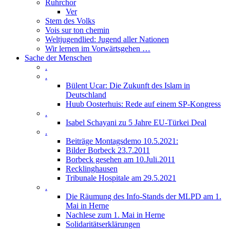
Ruhrchor
Ver
Stem des Volks
Vois sur ton chemin
Weltjugendlied: Jugend aller Nationen
Wir lernen im Vorwärtsgehen …
Sache der Menschen
.
.
Bülent Ucar: Die Zukunft des Islam in
Deutschland
Huub Oosterhuis: Rede auf einem SP-Kongress
.
Isabel Schayani zu 5 Jahre EU-Türkei Deal
.
Beiträge Montagsdemo 10.5.2021:
Bilder Borbeck 23.7.2011
Borbeck gesehen am 10.Juli.2011
Recklinghausen
Tribunale Hospitale am 29.5.2021
.
Die Räumung des Info-Stands der MLPD am 1.
Mai in Herne
Nachlese zum 1. Mai in Herne
Solidaritätserklärungen