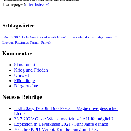
Homepage (
inter-liste.de)
Schlagwörter
Bündnis 90 / Die Grünen
Gewerkschaft
Giftmüll
Internationalismus
Krieg
Lesestoff
Literatur
Rassismus
Termin
Umwelt
Kommentar
Standpunkt
Krieg und Frieden
Umwelt
Flüchtlinge
Bürgerrechte
Neueste Beiträge
15.8.2026, 19-20h: Duo Pascal – Magie unvergesslicher
Lieder
23.7.2023: Gaza: Wie ist medizinische Hilfe möglich?
Explosion in Leverkusen 2021 / Fünf Jahre danach
70 Jahre KPD‑Verbot: Kundgebung am 17.8.