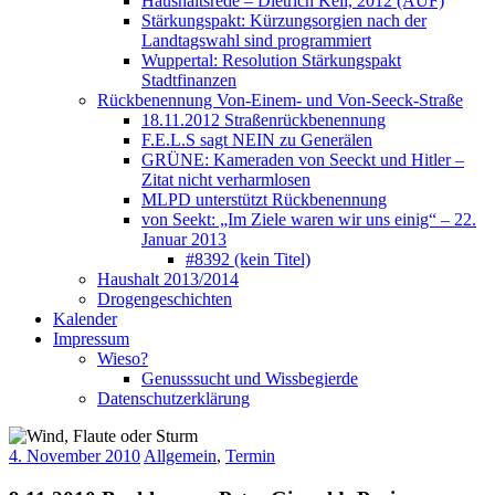
Haushaltsrede – Dietrich Keil, 2012 (AUF)
Stärkungspakt: Kürzungsorgien nach der
Landtagswahl sind programmiert
Wuppertal: Resolution Stärkungspakt
Stadtfinanzen
Rückbenennung Von-Einem- und Von-Seeck-Straße
18.11.2012 Straßenrückbenennung
F.E.L.S sagt NEIN zu Generälen
GRÜNE: Kameraden von Seeckt und Hitler –
Zitat nicht verharmlosen
MLPD unterstützt Rückbenennung
von Seekt: „Im Ziele waren wir uns einig“ – 22.
Januar 2013
#8392 (kein Titel)
Haushalt 2013/2014
Drogengeschichten
Kalender
Impressum
Wieso?
Genusssucht und Wissbegierde
Datenschutzerklärung
4. November 2010
Allgemein
,
Termin