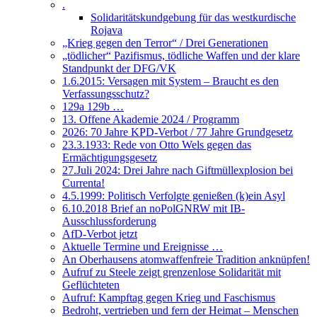
.
Solidaritätskundgebung für das westkurdische
Rojava
„Krieg gegen den Terror“ / Drei Generationen
„tödlicher“ Pazifismus, tödliche Waffen und der klare
Standpunkt der DFG/VK
1.6.2015: Versagen mit System – Braucht es den
Verfassungsschutz?
129a 129b …
13. Offene Akademie 2024 / Programm
2026: 70 Jahre KPD-Verbot / 77 Jahre Grundgesetz
23.3.1933: Rede von Otto Wels gegen das
Ermächtigungsgesetz
27.Juli 2024: Drei Jahre nach Giftmüllexplosion bei
Currenta!
4.5.1999: Politisch Verfolgte genießen (k)ein Asyl
6.10.2018 Brief an noPolGNRW mit IB-
Ausschlussforderung
AfD-Verbot jetzt
Aktuelle Termine und Ereignisse …
An Oberhausens atomwaffenfreie Tradition anknüpfen!
Aufruf zu Steele zeigt grenzenlose Solidarität mit
Geflüchteten
Aufruf: Kampftag gegen Krieg und Faschismus
Bedroht, vertrieben und fern der Heimat – Menschen