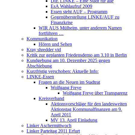
DIE LINKE – Eine Stadt für alle
EsA Wahlaufruf 2009
Essen steht AUF – Programm
Gegenüberstellung LINKE/AUF zu
Finanzkrise
WIR AUS Mülheim, unter anderem Namen
fortführen …
Kommunikation
Hören und Sehen
Kray shredder vid
Kritik zur geplanten Friedensdemo am 3.10 in Berlin
Kundgebung am 10. Dezember 2025 gegen
Abschiebung
Kurzfristig verschoben: Aktuelle Info:
LINKE-Essen
Fragen an die Neuen im Stadtrat
Wolfgang Freye
Wolfgang Freye über Transparenz
Kreisverband
Aktionsvorschläge für den landesweiten
Aktionstag Kommunalfinanzen am 9.
April 2011
MV 13. April Einladung
Linker Aschermittwoch
Linker Parteitag 2011 Erfurt