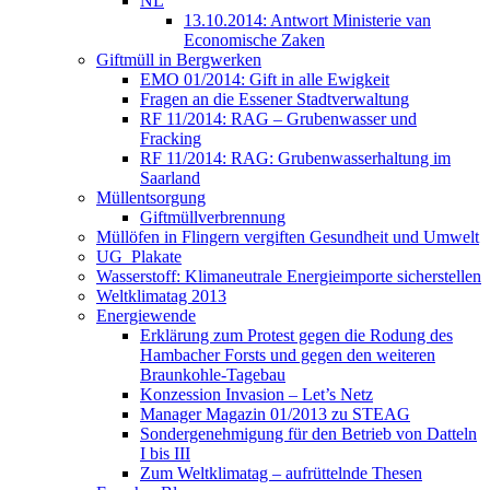
NL
13.10.2014: Antwort Ministerie van
Economische Zaken
Giftmüll in Bergwerken
EMO 01/2014: Gift in alle Ewigkeit
Fragen an die Essener Stadtverwaltung
RF 11/2014: RAG – Grubenwasser und
Fracking
RF 11/2014: RAG: Grubenwasserhaltung im
Saarland
Müllentsorgung
Giftmüllverbrennung
Müllöfen in Flingern vergiften Gesundheit und Umwelt
UG_Plakate
Wasserstoff: Klimaneutrale Energieimporte sicherstellen
Weltklimatag 2013
Energiewende
Erklärung zum Protest gegen die Rodung des
Hambacher Forsts und gegen den weiteren
Braunkohle-Tagebau
Konzession Invasion – Let’s Netz
Manager Magazin 01/2013 zu STEAG
Sondergenehmigung für den Betrieb von Datteln
I bis III
Zum Weltklimatag – aufrüttelnde Thesen