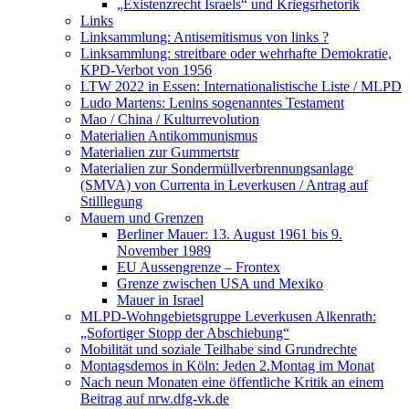
„Existenzrecht Israels“ und Kriegsrhetorik
Links
Linksammlung: Antisemitismus von links ?
Linksammlung: streitbare oder wehrhafte Demokratie,
KPD-Verbot von 1956
LTW 2022 in Essen: Internationalistische Liste / MLPD
Ludo Martens: Lenins sogenanntes Testament
Mao / China / Kulturrevolution
Materialien Antikommunismus
Materialien zur Gummertstr
Materialien zur Sondermüllverbrennungsanlage
(SMVA) von Currenta in Leverkusen / Antrag auf
Stilllegung
Mauern und Grenzen
Berliner Mauer: 13. August 1961 bis 9.
November 1989
EU Aussengrenze – Frontex
Grenze zwischen USA und Mexiko
Mauer in Israel
MLPD-Wohngebietsgruppe Leverkusen Alkenrath:
„Sofortiger Stopp der Abschiebung“
Mobilität und soziale Teilhabe sind Grundrechte
Montagsdemos in Köln: Jeden 2.Montag im Monat
Nach neun Monaten eine öffentliche Kritik an einem
Beitrag auf nrw.dfg-vk.de