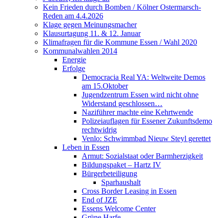
Kein Frieden durch Bomben / Kölner Ostermarsch-
Reden am 4.4.2026
Klage gegen Meinungsmacher
Klausurtagung 11. & 12. Januar
Klimafragen für die Kommune Essen / Wahl 2020
Kommunalwahlen 2014
Energie
Erfolge
Democracia Real YA: Weltweite Demos
am 15.Oktober
Jugendzentrum Essen wird nicht ohne
Widerstand geschlossen…
Naziführer machte eine Kehrtwende
Polizeiauflagen für Essener Zukunftsdemo
rechtwidrig
Venlo: Schwimmbad Nieuw Steyl gerettet
Leben in Essen
Armut: Sozialstaat oder Barmherzigkeit
Bildungspaket – Hartz IV
Bürgerbeteiligung
Sparhaushalt
Cross Border Leasing in Essen
End of JZE
Essens Welcome Center
Grüne Harfe