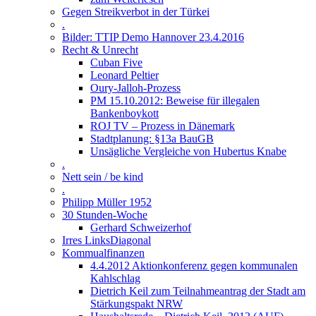
Gegen Streikverbot in der Türkei
.
Bilder: TTIP Demo Hannover 23.4.2016
Recht & Unrecht
Cuban Five
Leonard Peltier
Oury-Jalloh-Prozess
PM 15.10.2012: Beweise für illegalen
Bankenboykott
ROJ TV – Prozess in Dänemark
Stadtplanung: §13a BauGB
Unsägliche Vergleiche von Hubertus Knabe
.
Nett sein / be kind
.
Philipp Müller 1952
30 Stunden-Woche
Gerhard Schweizerhof
Irres LinksDiagonal
Kommualfinanzen
4.4.2012 Aktionkonferenz gegen kommunalen
Kahlschlag
Dietrich Keil zum Teilnahmeantrag der Stadt am
Stärkungspakt NRW