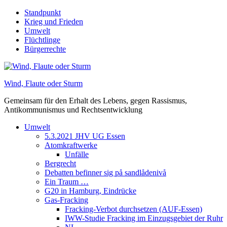
Skip
Standpunkt
to
Krieg und Frieden
content
Umwelt
Flüchtlinge
Bürgerrechte
Wind, Flaute oder Sturm
Gemeinsam für den Erhalt des Lebens, gegen Rassismus,
Antikommunismus und Rechtsentwicklung
Umwelt
5.3.2021 JHV UG Essen
Atomkraftwerke
Unfälle
Bergrecht
Debatten befinner sig på sandlådenivå
Ein Traum …
G20 in Hamburg, Eindrücke
Gas-Fracking
Fracking-Verbot durchsetzen (AUF-Essen)
IWW-Studie Fracking im Einzugsgebiet der Ruhr