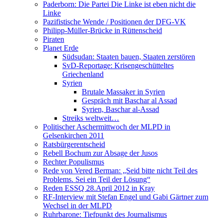
Paderborn: Die Partei Die Linke ist eben nicht die
Linke
Pazifistische Wende / Positionen der DFG-VK
Philipp-Müller-Brücke in Rüttenscheid
Piraten
Planet Erde
Südsudan: Staaten bauen, Staaten zerstören
SvD-Reportage: Krisengeschütteltes
Griechenland
Syrien
Brutale Massaker in Syrien
Gespräch mit Baschar al Assad
Syrien, Baschar al-Assad
Streiks weltweit…
Politischer Aschermittwoch der MLPD in
Gelsenkirchen 2011
Ratsbürgerentscheid
Rebell Bochum zur Absage der Jusos
Rechter Populismus
Rede von Vered Berman: „Seid bitte nicht Teil des
Problems. Sei ein Teil der Lösung“
Reden ESSQ 28.April 2012 in Kray
RF-Interview mit Stefan Engel und Gabi Gärtner zum
Wechsel in der MLPD
Ruhrbarone: Tiefpunkt des Journalismus