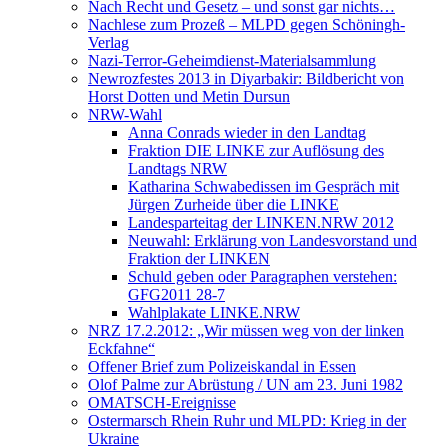
Nach Recht und Gesetz – und sonst gar nichts…
Nachlese zum Prozeß – MLPD gegen Schöningh-
Verlag
Nazi-Terror-Geheimdienst-Materialsammlung
Newrozfestes 2013 in Diyarbakir: Bildbericht von
Horst Dotten und Metin Dursun
NRW-Wahl
Anna Conrads wieder in den Landtag
Fraktion DIE LINKE zur Auflösung des
Landtags NRW
Katharina Schwabedissen im Gespräch mit
Jürgen Zurheide über die LINKE
Landesparteitag der LINKEN.NRW 2012
Neuwahl: Erklärung von Landesvorstand und
Fraktion der LINKEN
Schuld geben oder Paragraphen verstehen:
GFG2011 28-7
Wahlplakate LINKE.NRW
NRZ 17.2.2012: „Wir müssen weg von der linken
Eckfahne“
Offener Brief zum Polizeiskandal in Essen
Olof Palme zur Abrüstung / UN am 23. Juni 1982
OMATSCH-Ereignisse
Ostermarsch Rhein Ruhr und MLPD: Krieg in der
Ukraine