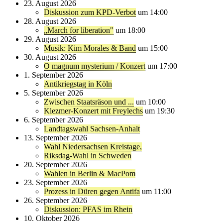
23. August 2026
Diskussion zum KPD-Verbot
um 14:00
28. August 2026
„March for liberation"
um 18:00
29. August 2026
Musik: Kim Morales & Band
um 15:00
30. August 2026
O magnum mysterium / Konzert
um 17:00
1. September 2026
Antikriegstag in Köln
5. September 2026
Zwischen Staatsräson und ...
um 10:00
Klezmer-Konzert mit Freylechs
um 19:30
6. September 2026
Landtagswahl Sachsen-Anhalt
13. September 2026
Wahl Niedersachsen Kreistage,
Riksdag-Wahl in Schweden
20. September 2026
Wahlen in Berlin & MacPom
23. September 2026
Prozess in Düren gegen Antifa
um 11:00
26. September 2026
Diskussion: PFAS im Rhein
10. Oktober 2026