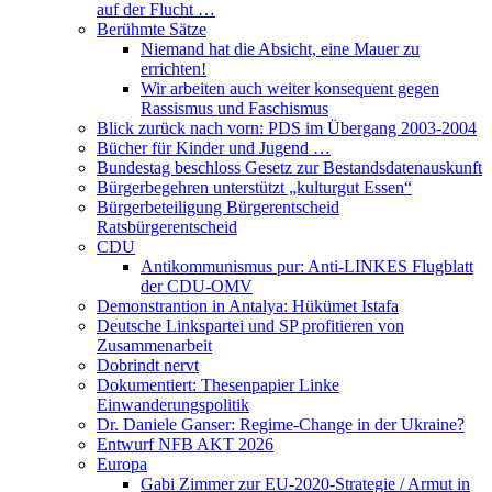
auf der Flucht …
Berühmte Sätze
Niemand hat die Absicht, eine Mauer zu
errichten!
Wir arbeiten auch weiter konsequent gegen
Rassismus und Faschismus
Blick zurück nach vorn: PDS im Übergang 2003-2004
Bücher für Kinder und Jugend …
Bundestag beschloss Gesetz zur Bestandsdatenauskunft
Bürgerbegehren unterstützt „kulturgut Essen“
Bürgerbeteiligung Bürgerentscheid
Ratsbürgerentscheid
CDU
Antikommunismus pur: Anti-LINKES Flugblatt
der CDU-OMV
Demonstrantion in Antalya: Hükümet Istafa
Deutsche Linkspartei und SP profitieren von
Zusammenarbeit
Dobrindt nervt
Dokumentiert: Thesenpapier Linke
Einwanderungspolitik
Dr. Daniele Ganser: Regime-Change in der Ukraine?
Entwurf NFB AKT 2026
Europa
Gabi Zimmer zur EU-2020-Strategie / Armut in