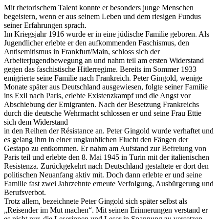
Mit rhetorischem Talent konnte er besonders junge Menschen
begeistern, wenn er aus seinem Leben und dem riesigen Fundus
seiner Erfahrungen sprach.
Im Kriegsjahr 1916 wurde er in eine jüdische Familie geboren. Als
Jugendlicher erlebte er den aufkommenden Faschismus, den
Antisemitismus in Frankfurt/Main, schloss sich der
Arbeiterjugendbewegung an und nahm teil am ersten Widerstand
gegen das faschistische Hitlerregime. Bereits im Sommer 1933
emigrierte seine Familie nach Frankreich. Peter Gingold, wenige
Monate später aus Deutschland ausgewiesen, folgte seiner Familie
ins Exil nach Paris, erlebte Existenzkampf und die Angst vor
Abschiebung der Emigranten. Nach der Besetzung Frankreichs
durch die deutsche Wehrmacht schlossen er und seine Frau Ettie
sich dem Widerstand
in den Reihen der Résistance an. Peter Gingold wurde verhaftet und
es gelang ihm in einer unglaublichen Flucht den Fängen der
Gestapo zu entkommen. Er nahm am Aufstand zur Befreiung von
Paris teil und erlebte den 8. Mai 1945 in Turin mit der italienischen
Resistenza. Zurückgekehrt nach Deutschland gestaltete er dort den
politischen Neuanfang aktiv mit. Doch dann erlebte er und seine
Familie fast zwei Jahrzehnte erneute Verfolgung, Ausbürgerung und
Berufsverbot.
Trotz allem, bezeichnete Peter Gingold sich später selbst als
„Reisender im Mut machen“. Mit seinen Erinnerungen verstand er
es nicht nur, die Leserinnen und Leser in Spannung zu versetzen,