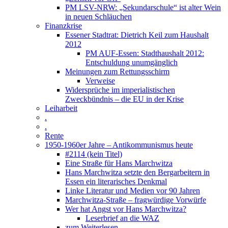
PM LSV-NRW: „Sekundarschule“ ist alter Wein
in neuen Schläuchen
Finanzkrise
Essener Stadtrat: Dietrich Keil zum Haushalt
2012
PM AUF-Essen: Stadthaushalt 2012:
Entschuldung unumgänglich
Meinungen zum Rettungsschirm
Verweise
Widersprüche im imperialistischen
Zweckbündnis – die EU in der Krise
Leiharbeit
.
.
Rente
1950-1960er Jahre – Antikommunismus heute
#2114 (kein Titel)
Eine Straße für Hans Marchwitza
Hans Marchwitza setzte den Bergarbeitern in
Essen ein literarisches Denkmal
Linke Literatur und Medien vor 90 Jahren
Marchwitza-Straße – fragwürdige Vorwürfe
Wer hat Angst vor Hans Marchwitza?
Leserbrief an die WAZ
zum Weiterlesen